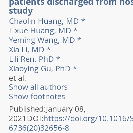
patients discharged from hos
study
Chaolin Huang, MD
*
Lixue Huang, MD
*
Yeming Wang, MD
*
Xia Li, MD
*
Lili Ren, PhD
*
Xiaoying Gu, PhD
*
et al.
Show all authors
Show footnotes
Published:
January 08,
2021
DOI:
https://doi.org/10.1016/
6736(20)32656-8