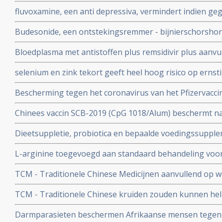
na lichte klachten als na ernstige klachten blijkt uit n
fluvoxamine, een anti depressiva, vermindert indien ge
het risico op overlijden met 90 procent door COVID-19
Budesonide, een ontstekingsremmer - bijnierschorshor
met de ziekte om intensieve medische zorg te krijgen
astmapatienten, blijkt gebruikt als neusspray effectief
Bloedplasma met antistoffen plus remsidivir plus aanvu
coronavirus - Covid-19
en aspirine moet president Donald Trump redden van he
selenium en zink tekort geeft heel hoog risico op ernst
aan het coronavirus - Covid-19. Blijkt uit nieuw onderzo
Bescherming tegen het coronavirus van het Pfizervacci
minder. Na 5 maanden is slechts nog 47 procent besch
Chinees vaccin SCB-2019 (CpG 1018/Alum) beschermt n
ziekenhuisopname en overlijden bij alle bekende varian
Dieetsuppletie, probiotica en bepaalde voedingssupple
Covid-19 blijkt uit SPECTRA fase III studie
of als aanvullende of alleenstaande behandeling van p
L-arginine toegevoegd aan standaard behandeling vo
coronavirus - SARS-CoV-2 - geeft interessante resultate
ernstige ziekte door coronavirus - Covid-19 verbetert 
studies
TCM - Traditionele Chinese Medicijnen aanvullend op we
ziekenhuisverblijf met
bij patienten met milde tot matige COVID-19 - coronavi
TCM - Traditionele Chinese kruiden zouden kunnen hel
Corona virus, zeggen Chinese onderzoekers
Darmparasieten beschermen Afrikaanse mensen tegen h