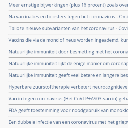
Meer ernstige bijwerkingen (plus 16 procent) zoals ove
studiegegevens
invaliditeit deden zich voor tijdens de studies van de 
Na vaccinaties en boosters tegen het coronavirus - Omik
Pfizer in vergelijking met de placebogroep
overige oorzaken blijkt uit grafieken bijgehouden en 
Talloze nieuwe subvarianten van het coronavirus - Cov
Herman Steigstra, Anton Theunissen en Maurice de Ho
boostervaccins en ontsnappen aan eigen immuunsysteem.
Vaccins die via de mond of neus worden ingeademd, ku
Twee mond- en neusvaccins krijgen goedkeuring in China
Natuurlijke immuniteit door besmetting met het corona
vs 23 procent) tegen Omicron varianten BA.4 en BA.5 da
Natuurlijke immuniteit lijkt de enige manier om corona
Zweeds onderzoek ziet effectiviteit van vaccins binnen
Natuurlijke immuniteit geeft veel betere en langere b
nagenoeg geen bescherming meer.
coronavirus - Covid-19 dan een vaccin dat zijn bescherming
Hyperbare zuurstoftherapie verbetert neurocognitiev
veroorzaakt door coronabesmetting bij patienten met 
Vaccin tegen coronavirus (Het CoVLP+AS03-vaccin) geba
stoffen geeft uitstekende bescherming tegen ziek word
FDA geeft toestemming voor noodgebruik van monoklo
ziekte (78 procent)
(tixagevimab plus cilgavimab) voor preventie van COVID
Een dubbele infectie van een coronavirus met het griep
immuunziekte die niet goed reageren op de goedgekeu