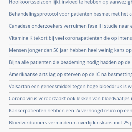
Hooikoortsseizoen lijkt invloed te hebben op aanwezighe
virus (COVID-19) blijkt uit studie van Erasmus MC
Behandelingsprotocol voor patienten besmet met het 
combinatie van corticosteroïden, hoge dosis intraveneu
Canadese onderzoekers verruimen fase III studie naar 
bloedverdunners blijkt succesvolle aanpak
dosis vitamine C bij sepsis met opnemen van patienten
Vitamine K tekort bij veel coronapatienten die op int
studieprotocol
en beademing nodig hadden blijkt uit Nederlands onde
Mensen jonger dan 50 jaar hebben heel weinig kans op
met het coronavirus, blijkt uit onderzoek van de Unive
Bijna alle patienten die beademing nodig hadden op de 
Yorkse ziekenhuizen overleden (88 procent). Diabetes, 
Amerikaanse arts lag op sterven op de IC na besmettin
waren de belangrijkste factoren
infusen met hoge dosis vitamine C redde zijn leven vert
Valsartan een geneesmiddel tegen hoge bloeddruk is w
het corona virus. Nederlandse onderzoekers aan de Ra
Corona virus veroorzaakt ook lekken van bloedvaatjes 
gerandomiseerd onderzoek. ]
de ACE2-receptoren en maakt dit corona virus nog geva
Kankerpatienten hebben een 2x verhoogd risico op een
onderzoekers aan de Radboud universiteit
virus blijkt uit studie in Wujang. Waarschijnlijk doorda
Bloedverdunners verminderen overlijdenskans met 25 p
corona virus die een SOHA score - sepsis-geïnduceerde 