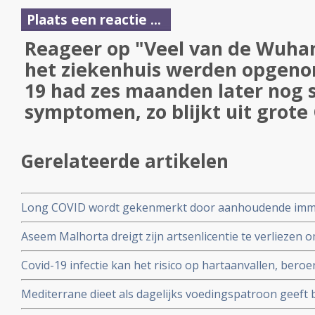
Plaats een reactie ...
Reageer op "Veel van de Wuhan
het ziekenhuis werden opgeno
19 had zes maanden later nog 
symptomen, zo blijkt uit grote
Gerelateerde artikelen
Long COVID wordt gekenmerkt door aanhoudende immuu
cytotoxische CD8+ T-cellen op het SARS-CoV-2 virus g
Aseem Malhorta dreigt zijn artsenlicentie te verliezen o
immuunreacties op de herpesvirussen Epstein-Barr-viru
Covid mRNA vaccins ter discussie stelde in een studiera
patienten met aanhoudende Long Covid
Covid-19 infectie kan het risico op hartaanvallen, beroe
jarige leeftijd plotseling overleedt aan een hartaanval
gedurende drie jaar na een infectie verhogen
Mediterrane dieet als dagelijks voedingspatroon geeft
coronavirus - Covid-19 blijkt uit meta analyse van 6 gro