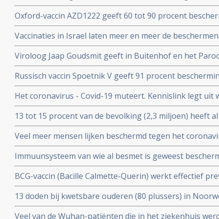
met 90 procent effectiviteit, maar er zijn nog veel vra
Oxford-vaccin AZD1222 geeft 60 tot 90 procent bescher
Covid-19 zegt producent Astrazeneca in een persberich
Vaccinaties in Israel laten meer en meer de beschermend
een maand meer jongeren opgenomen dan ouderen in d
Viroloog Jaap Goudsmit geeft in Buitenhof en het Paro
snel van de maatregelen afkomen. Vaccineer alle 60 pl
Russisch vaccin Spoetnik V geeft 91 procent beschermi
procent bescherming tegen ernstig ziek worden. Blijkt ui
Het coronavirus - Covid-19 muteert. Kennislink legt uit
tussenresultaten
vaccins bv.
13 tot 15 procent van de bevolking (2,3 miljoen) heeft a
coronavirus aangemaakt en hebben al langdurende imm
Veel meer mensen lijken beschermd tegen het coronavir
opgebouwd. Blijkt uit onderzoek van bloedbank Sanqu
gedacht. Door vroegere besmettingen met verkoudhei
bloeddonoren.
Immuunsysteem van wie al besmet is geweest bescher
immuniteit opgebouwd.
uit ons immuunsysteem ook tegen nieuwe mutaties zoa
BCG-vaccin (Bacille Calmette-Querin) werkt effectief p
Braziliaanse mutaties van het coronavirus - Covid-19 be
ziekten – mogelijk ook tegen COVID-19. RADBOUD gaat
13 doden bij kwetsbare ouderen (80 plussers) in Noorw
uitstekende resultaten uit studie met ouderen.
vaccin van Pfizer of Moderna.
Veel van de Wuhan-patiënten die in het ziekenhuis w