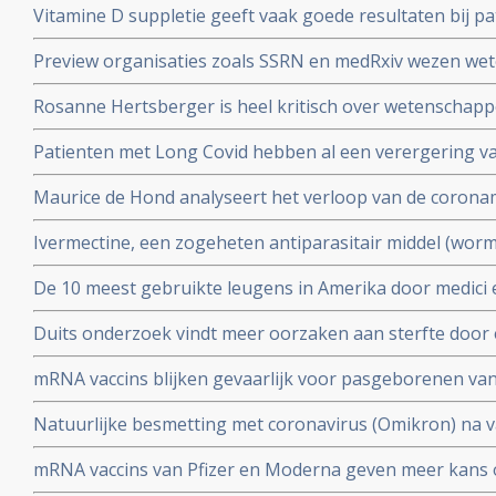
Vitamine D suppletie geeft vaak goede resultaten bij pa
en derde vaccinatierondes
coronavirus - Covid-19 en al opgenomen in het ziekenhu
Preview organisaties zoals SSRN en medRxiv wezen wet
analyse zien van alle studies wereldwijd
onderzoek af als die afweken van Amerikaans overheid
Rosanne Hertsberger is heel kritisch over wetenschapper
de maatregelen.
gemanipuleeerd zwegen over misvattingen tijdens de co
Patienten met Long Covid hebben al een verergering 
vermoeidheid, moeite met het reguleren van de lichaa
Maurice de Hond analyseert het verloop van de corona
disfunctie, zelfs na een lichte inspanning.
opeenvolgende artikelen.
Ivermectine, een zogeheten antiparasitair middel (worme
coronavirus - Covid-19 zeer goed te kunnen bestrijden.
De 10 meest gebruikte leugens in Amerika door medici e
studies blijkt zeer grote effectiviteit.
klakkeloos overgenomen rondom het corona virus en d
Duits onderzoek vindt meer oorzaken aan sterfte door 
buiten
hersenen, bloedvaten en hart (myocarditis) bij pathol
mRNA vaccins blijken gevaarlijk voor pasgeborenen va
overleden net na vaccinatie tegen coronavirus.
moeders. Minder bloedplasmacellen tast immuniteit aa
Natuurlijke besmetting met coronavirus (Omikron) na va
blijkt niet bruikbaar voor stamceltransplantaties.
bescherming, al zijn er twijfels over bescherming doo
mRNA vaccins van Pfizer en Moderna geven meer kans 
varianten van Omikron.
dat ze een ziekenhuisopname voorkomen. Blijkt uit nie