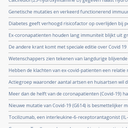
Calcifediol (25-hydroxyvitamine D) gegeven naast hydr
in vroeg stadium van een behandeling voor COVID-19-p
Genetische mutaties en verkeerd functionerend immuu
het aantal opnames op de intensive care-afdeling en vo
interferon type 1 komt voor bij ca 10 tot 15 procent va
Diabetes geeft verhoogd risicofactor op overlijden bij
coronavirus - COVID-19, zelfs na correctie voor obesi
Ex-coronapatienten houden lang immuniteit blijkt uit gr
en relevante andere aandoeningen - comorbiditeit
procent van besmette personen had antistoffen en 44 p
De andere krant komt met speciale editie over Covid 19 
mensen had antistoffen en immuniteit.
kritische artikelen die zeker ook gelezen zouden moet
Wetenschappers zien tekenen van langdurige blijvende
coronavirus - Covid-19, zelfs na milde infecties. Blijkt ui
Hebben de klachten van ex-covid-patienten een relatie 
vermoeidheidssyndroom? Er zijn wel heel veel overeen
Actiegroep waaronder aantal artsen en huisartsen wil 
wetenschappers
mogelijkheid moet krijgen om de huisarts te vragen o
Meer dan de helft van de coronapatienten (Covid-19) 
standaard aanpak voor covid-19 zoals die nu geldt.
hoest (84%), koorts (80%), spierpijn (63%), koude rillin
Nieuwe mutatie van Covid-19 (G614) is besmettelijker m
hoofdpijn (59%), en kortademigheid (57%)
verklaart hoge aantal besmettingen in USA. En nieuwe
Tocilizumab, een interleukine-6-receptorantagonist (I
D614 van het Covid-19 virus over zodra deze kruisen.
verbetert overleving, minder mechanische beademing n