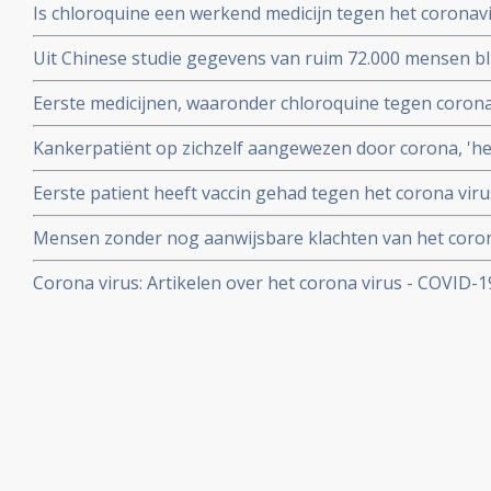
Is chloroquine een werkend medicijn tegen het coronavi
onderzoek bij 86 zorgmedewerkers
wel op. Hier een paar studies
Uit Chinese studie gegevens van ruim 72.000 mensen bl
mensen besmet met het corona virus - Covid-19 alleen m
Eerste medicijnen, waaronder chloroquine tegen corona 
herstelt
uitstekend te werken. 80 procent minder virus in bloed
Kankerpatiënt op zichzelf aangewezen door corona, 'het i
onderzoekers
NOS in een artikel
Eerste patient heeft vaccin gehad tegen het corona virus
Mensen zonder nog aanwijsbare klachten van het coron
besmet blijken het corona virus ook en zelfs nog snell
Corona virus: Artikelen over het corona virus - COVID-
dan mensen met al wel aanwijsbare klachten
aan kankerpatienten, een overzicht