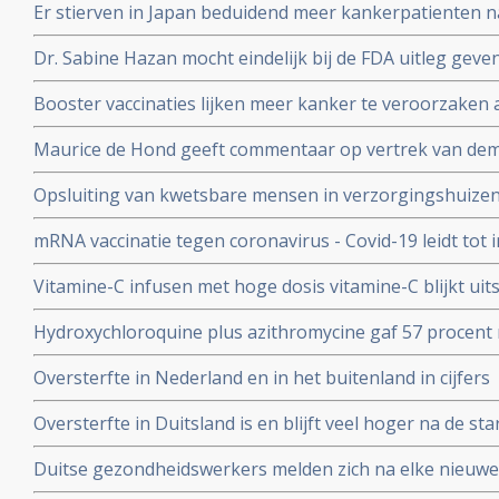
Er stierven in Japan beduidend meer kankerpatienten 
vaccinatie in vergelijking met andere jaren
Dr. Sabine Hazan mocht eindelijk bij de FDA uitleg gev
complementaire middelen en de samenstelling van de darm
Booster vaccinaties lijken meer kanker te veroorzaken a
en waarschuwt voor gebruik van mRNA vaccins als boos
Maurice de Hond geeft commentaar op vertrek van demi
Kuipers en verhoor van Fauci in Amerika en weerlegt 
Opsluiting van kwetsbare mensen in verzorgingshuizen 
genadeloze analyse
de slechtst mogelijke resultaten
mRNA vaccinatie tegen coronavirus - Covid-19 leidt tot
natuurlijke infectie met Sars-Cov-2 leidt tot langduri
Vitamine-C infusen met hoge dosis vitamine-C blijkt uit
besmet met het corona virus (COVID-19) en al met longo
Hydroxychloroquine plus azithromycine gaf 57 procent 
Studie.
coronavirus besmetting bij patienten opgenomen in het 
Oversterfte in Nederland en in het buitenland in cijfers
Belgische studie
Oversterfte in Duitsland is en blijft veel hoger na de star
peer reviewed studie en artsencollectief schrijft daarov
Duitse gezondheidswerkers melden zich na elke nieuwe 
coronavirus - Covid-19 vaker ziek blijkt uit vergelijkend