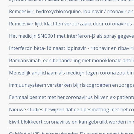
authorization (EUA) voor gebruik bij patienten besmet 
Remdesivir, hydroxychloroquine, lopinavir / ritonavir e
met milde klachten
geen effect als behandeling van patienten opgenomen 
Remdesivir lijkt klachten veroorzaakt door coronavirus 
coronabesmetting.
maar is weinig bewijs voor.
Het medicijn SNG001 met interferon-β als spray gegeve
bij patienten besmet met het coronavirus - Covid-19 di
Interferon bèta-1b naast lopinavir - ritonavir en ribavir
ziekenhuis.
behandeling van patiënten met COVID-19 dan lopinavir e
Bamlanivimab, een behandeling met monoklonale antili
Interferon bèta-1b
met het coronavirus - Covid-19 krijgt toestemming van
Menselijk antilichaam als medicijn tegen corona zou b
uitstekende resultaten.
kunnen leveren volgens onderzoekers van Erasmus M
immuunsysteem versterken bij risicogroepen en zorgpe
wachten op vaccin, aldus Immunoloog dr. Carla Peeters
Eenmaal besmet met het coronavirus blijven ex-patient
studie. Immuniteit voor Covid-19-infectie blijft minsten
Nieuwe studies bewijzen dat een besmetting met het co
waarschijnlijk langer dan dat.
langdurige immuniteit geeft door IgM en IgA antistoff
Eiwit blokkeert coronavirus en kan gebruikt worden in 
immuunsysteem
mondkapje zou dan niet meer nodig zijn.