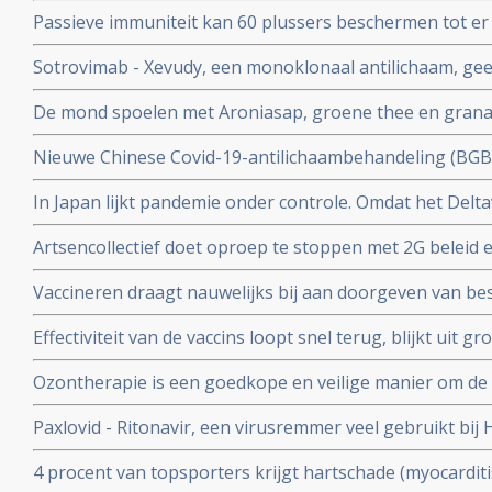
ziekte en meer ziekenhuisopnames en overlijdingen blijk
Passieve immuniteit kan 60 plussers beschermen tot er e
studie.
viroloog Jaap Goudsmid
Sotrovimab - Xevudy, een monoklonaal antilichaam, gee
bij patienten die reeds besmet zijn. EMA gaat snel goed
De mond spoelen met Aroniasap, groene thee en grana
gebruik in Europa.
het coronavirus - Covid-19 virus en geeft 80 tot 97 pr
Nieuwe Chinese Covid-19-antilichaambehandeling (BG
doorgeven van virus.
Covid-19 - coronavirus is veelbelovend en neutraliseert 
In Japan lijkt pandemie onder controle. Omdat het Delta
Chinese coronapatienten
gemuteerd of omdat er veel ivermectine wordt gebruikt
Artsencollectief doet oproep te stoppen met 2G beleid 
de druk op de zorg te verminderen
Vaccineren draagt nauwelijks bij aan doorgeven van be
vaccineren lijkt juist doorgeven van besmettingen en o
Effectiviteit van de vaccins loopt snel terug, blijkt uit
stimuleren. Bewijst groot internationaal onderzoek in 6
onder 800.000 veteranen.
Ozontherapie is een goedkope en veilige manier om de 
virussen - de overvloedige zwavel bevattende aminozure
Paxlovid - Ritonavir, een virusremmer veel gebruikt bij 
SARS-CoV-2 aan te pakken en te elimineren
ziekenhuisopname bij kwetsbare coronapatiënten met 8
4 procent van topsporters krijgt hartschade (myocardit
tijd wordt ingenomen