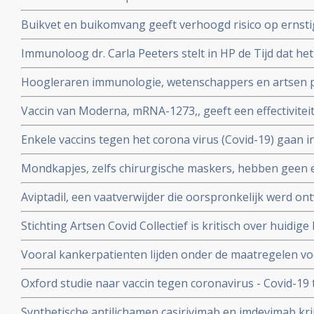
had zes maanden later nog steeds symptomen, zo blijkt 
Buikvet en buikomvang geeft verhoogd risico op ernsti
coronavirus - Covid-19 blijkt uit Nederlandse studie
Immunoloog dr. Carla Peeters stelt in HP de Tijd dat he
risico's is. En onderbouwt dat met ervaringen met het gr
Hoogleraren immunologie, wetenschappers en artsen pl
vitamine D tegen Covid-19. Er is steeds meer bewijs da
Vaccin van Moderna, mRNA-1273,, geeft een effectivitei
coronavirus - Covid-19
19 blijkt uit een tussenevaluatie.
Enkele vaccins tegen het corona virus (Covid-19) gaan in
onderzocht worden na goede resultaten bij groepen m
Mondkapjes, zelfs chirurgische maskers, hebben geen eff
tientallen gerandomiseerde studies. Dit in tegenstellin
Aviptadil, een vaatverwijder die oorspronkelijk werd on
Nederlandse regering van ons eist.
te behandelen geeft betere overleving bij ernstig ziek
Stichting Artsen Covid Collectief is kritisch over huidig
procent versus 27 procent
het coronavirus - Covid-19 en pleit voor veel meer prev
Vooral kankerpatienten lijden onder de maatregelen vo
omdat hun behandelingen en diagnoses te lang worden 
Oxford studie naar vaccin tegen coronavirus - Covid-19
immuunrespons bij ouderen (55+), de groep met het hoo
Synthetische antilichamen casirivimab en imdevimab k