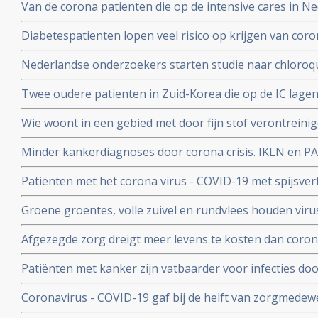
Van de corona patienten die op de intensive cares in 
hadden bij opname op de Intensive Care
32 procent mensen met ernstig overgewicht en obesita
Diabetespatienten lopen veel risico op krijgen van coron
eerste Nederlandse onderzoek onder 100 patienten. 25
Nederlandse onderzoekers starten studie naar chloroqu
patienten die besmet zijn met het coronavirus - COVID-
Twee oudere patienten in Zuid-Korea die op de IC lagen
corona virus door bloedplasma behandeling van geneze
Wie woont in een gebied met door fijn stof verontreini
groter risico op overlijden aan corona virus in vergeli
Minder kankerdiagnoses door corona crisis. IKLN en PA
zuiverder lucht
effecten op langere termijn schrijven zij in een brief.
Patiënten met het corona virus - COVID-19 met spijsve
slechtere prognose om te overleven dan patiënten zond
Groene groentes, volle zuivel en rundvlees houden viru
blijkt uit studie van kinderarts Ellen van der Gaag. En 
Afgezegde zorg dreigt meer levens te kosten dan corona v
virus (COVID-19)
van Gupta Strategists, een adviesbureau gericht op de
Patiënten met kanker zijn vatbaarder voor infecties d
(beenmergonderdrukking) veroorzaakt door hun ziekte
Coronavirus - COVID-19 gaf bij de helft van zorgmedewe
overleden daardoor relatief meer kankerpatienten door
verkoudheid en geen koorts en zij bleven gewoon werken