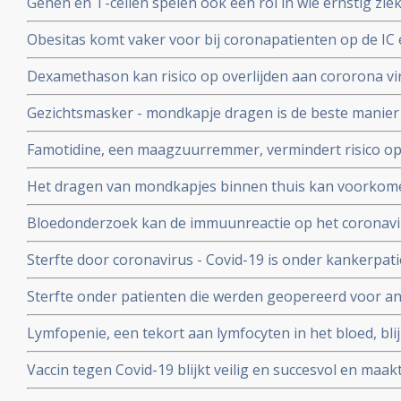
Genen en T-cellen spelen ook een rol in wie ernstig zie
klachten van patienten met het cytokine-release-syndr
minder ziek blijkt uit verschillende nieuwe studies
COVID-19
Obesitas komt vaker voor bij coronapatienten op de IC en
met de algehele bevolking in Frankrijk. Ook elders is ob
Dexamethason kan risico op overlijden aan cororona vi
te krijgen
wanneer patienten eenmaal aan de beademing liggen. M
Gezichtsmasker - mondkapje dragen is de beste manier
coronavirus - Covid-19 te verminderen. Blijkt uit grote 
Famotidine, een maagzuurremmer, vermindert risico op 
COVID-19, en voorkomt dat er mechanisch beademd moet
Het dragen van mondkapjes binnen thuis kan voorkome
onder 1000 coronapatienten
besmet worden met het coronavirus - COVID-19 blijkt ui
Bloedonderzoek kan de immuunreactie op het coronavi
volgen en voorspellen hoe de ziekte zich zal ontwikkele
Sterfte door coronavirus - Covid-19 is onder kankerpati
met mensen zonder kanker maar voor extra risico door
Sterfte onder patienten die werden geopereerd voor an
bewijs. Blijkt uit grote internationale studie.
beduidend hoger bij mensen die vooraf of binnen een
Lymfopenie, een tekort aan lymfocyten in het bloed, bl
met het coronavirus - Covid-19 blijkt uit grote internati
ernst van klachten en sterfterisico bij patienten besmet
Vaccin tegen Covid-19 blijkt veilig en succesvol en maakt
19
van de 108 deelnemers aan Chinese studie