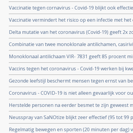
hun immuunsysteem reageert anders dan immuunsyst
Vaccinatie tegen cornavirus - Covid-19 blijkt ook effect
immuunziektes en mensen die immuunonderdrukkende 
Vaccinatie vermindert het risico op een infectie met het
immuniteit van een eerdere infectie beschermt echter nog
Delta mutatie van het coronavirus (Covid-19) geeft 2x zo
keer. Dit toont groot onderzoek aan uit Israel
vs 4 procent) op ernstige ziekte dan de Alpha mutatie.
Combinatie van twee monoklonale antilichamen, casiri
COV) kan ernstig zieke Covid-19 patienten die zelf gee
Monoklonaal antilichaam VIR- 7831 geeft 85 procent m
behoeden voor overlijden
overlijden bij patienten met het coronavirus - COVID-19
Vaccins tegen het coronavirus - Covid-19 werken bij k
vergelijking met placebo
kankerpatienten onvoldoende blijkt uit groot Nederlan
Gezonde leefstijl beschermt mensen tegen ernst van b
- Covid-19. Blijkt uit groot Engels bevolkingsonderzoek
Coronavirus - COVID-19 is niet alleen gevaarlijk voor 
volwassenen van middelbare leeftijd blijkt uit grote rev
Herstelde personen na eerder besmet te zijn geweest 
waren niet besmettelijk voor anderen blijkt uit retrospec
Neusspray van SaNOtize blijkt zeer effectief (95 tot 99 
professionele basketballers en personeel.
met het coronavirus - Covid-19 zowel bij lichte als ernst
Regelmatig bewegen en sporten (20 minuten per dag) 