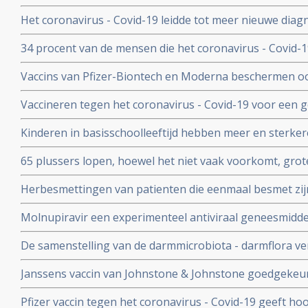
en leidt tot minder ziekenhuisopnames en sterfte door 
Het coronavirus - Covid-19 leidde tot meer nieuwe dia
uitzaaiingen dan gebruikelijk. Ook werden behandeling
34 procent van de mensen die het coronavirus - Covid-
uitgesteld en onderbroken
problemen en werd een neurologische of psychologisch
Vaccins van Pfizer-Biontech en Moderna beschermen o
coronavirus aan anderen. Wie is gevaccineerd blijkt het
Vaccineren tegen het coronavirus - Covid-19 voor een 
anderen over te dragen
patienten en kan duizenden sterfgevallen voorkomen, bli
Kinderen in basisschoolleeftijd hebben meer en sterker
studie.
besmet te zijn geweest met het coronavirus - Covid-19
65 plussers lopen, hoewel het niet vaak voorkomt, gro
besmetting met het coronavirus - Covid-19 dan jonger
Herbesmettingen van patienten die eenmaal besmet zij
- Covid-19 komen zelden voor blijkt uit nieuwe studieg
Molnupiravir een experimenteel antiviraal geneesmiddel,
virussen, waaronder coronavirussen en specifiek SARS
De samenstelling van de darmmicrobiota - darmflora ve
coronavirus verdwenen bij alle deelnemende patienten.
COVID-19, vooral de functies in het darmmicrobioom die
Janssens vaccin van Johnstone & Johnstone goedgekeur
immuunreacties beinvloeden de ernst van de ziekte va
vaccin tegen het coronavirus.
Pfizer vaccin tegen het coronavirus - Covid-19 geeft h