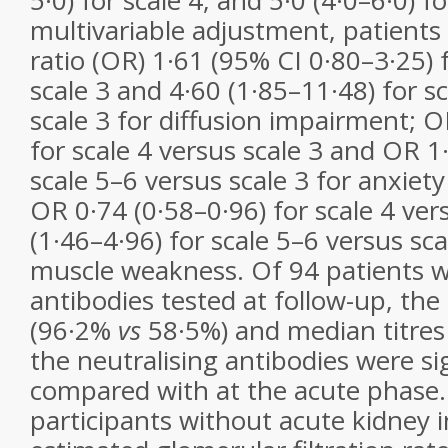
5·0) for scale 4, and 5·0 (4·0–6·0) fo
multivariable adjustment, patient
ratio (OR) 1·61 (95% CI 0·80–3·25) 
scale 3 and 4·60 (1·85–11·48) for s
scale 3 for diffusion impairment; O
for scale 4 versus scale 3 and OR 1
scale 5–6 versus scale 3 for anxiet
OR 0·74 (0·58–0·96) for scale 4 ver
(1·46–4·96) for scale 5–6 versus sca
muscle weakness. Of 94 patients w
antibodies tested at follow-up, the 
(96·2%
vs
58·5%) and median titres
the neutralising antibodies were si
compared with at the acute phase.
participants without acute kidney i