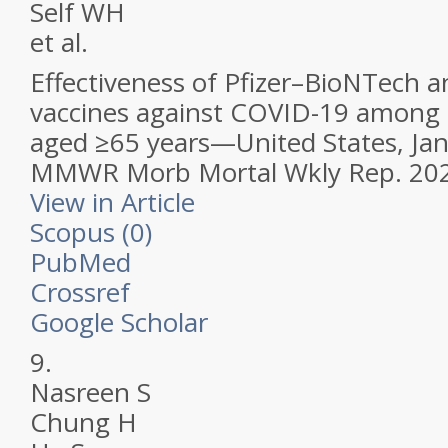
Self WH
et al.
Effectiveness of Pfizer–BioNTech 
vaccines against COVID-19 among h
aged ≥65 years—United States, Ja
MMWR Morb Mortal Wkly Rep.
202
View in Article
Scopus (0)
PubMed
Crossref
Google Scholar
9.
Nasreen S
Chung H