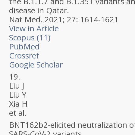
the B.1.1.7 and B.1.351 variants 
disease in Qatar.
Nat Med.
2021; 27: 1614-1621
View in Article
Scopus (11)
PubMed
Crossref
Google Scholar
19.
Liu J
Liu Y
Xia H
et al.
BNT162b2-elicited neutralization o
SARS-CoV-2 variants.