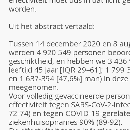
effectiviteit moet dus in dat licht
worden.
Uit het abstract vertaald:
Tussen 14 december 2020 en 8 au
werden 4 920 549 personen beoor
geschiktheid, en hebben we 3 436
leeftijd 45 jaar [IQR 29–61]; 1 799
en 1 637-394 [47,6%] man) in deze 
meegenomen.
Voor volledig gevaccineerde perso
effectiviteit tegen SARS-CoV-2-infe
72-74) en tegen COVID-19-gerelat
ziekenhuisopnames 90% (89-92).