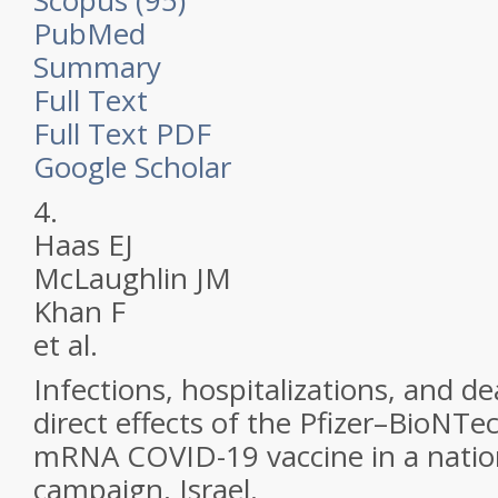
Scopus (95)
PubMed
Summary
Full Text
Full Text PDF
Google Scholar
4.
Haas EJ
McLaughlin JM
Khan F
et al.
Infections, hospitalizations, and de
direct effects of the Pfizer–BioN
mRNA COVID-19 vaccine in a natio
campaign, Israel.