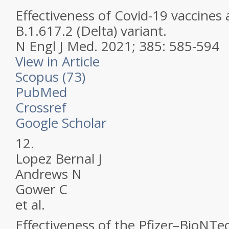
Effectiveness of Covid-19 vaccines 
B.1.617.2 (Delta) variant.
N Engl J Med.
2021; 385: 585-594
View in Article
Scopus (73)
PubMed
Crossref
Google Scholar
12.
Lopez Bernal J
Andrews N
Gower C
et al.
Effectiveness of the Pfizer–BioNT