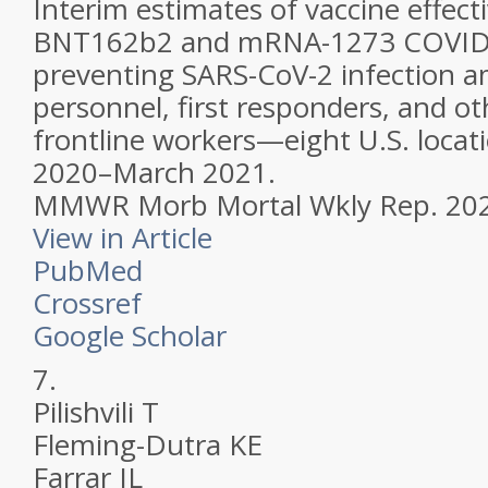
Interim estimates of vaccine effect
BNT162b2 and mRNA-1273 COVID-1
preventing SARS-CoV-2 infection a
personnel, first responders, and ot
frontline workers—eight U.S. loca
2020–March 2021.
MMWR Morb Mortal Wkly Rep.
202
View in Article
PubMed
Crossref
Google Scholar
7.
Pilishvili T
Fleming-Dutra KE
Farrar JL