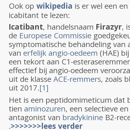
Ook op
wikipedia
is er wel een en
icabitant te lezen:
Icatibant
, handelsnaam
Firazyr
, 
de
Europese Commissie
goedgekeu
symptomatische behandeling van a
van
erfelijk angio-oedeem
(HAE) bi
een tekort aan C1-esteraseremmer.
effectief bij angio-oedeem veroorz
uit de klasse
ACE-remmers
, zoals b
uit 2017.
[1]
Het is een peptidomimeticum dat b
tien
aminozuren
, een selectieve en
antagonist van
bradykinine
B2-rec
.
>>>>>>>lees verder