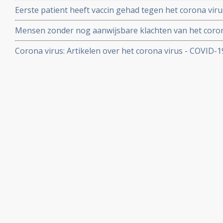
NOS in een artikel
Eerste patient heeft vaccin gehad tegen het corona virus
Mensen zonder nog aanwijsbare klachten van het coron
besmet blijken het corona virus ook en zelfs nog snell
Corona virus: Artikelen over het corona virus - COVID-
dan mensen met al wel aanwijsbare klachten
aan kankerpatienten, een overzicht