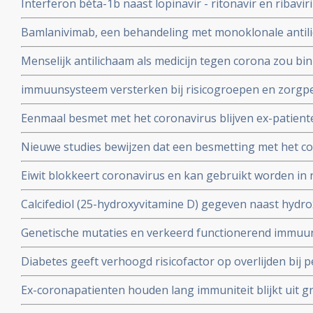
Interferon bèta-1b naast lopinavir - ritonavir en ribavir
ziekenhuis.
behandeling van patiënten met COVID-19 dan lopinavir e
Bamlanivimab, een behandeling met monoklonale antili
Interferon bèta-1b
met het coronavirus - Covid-19 krijgt toestemming van
Menselijk antilichaam als medicijn tegen corona zou b
uitstekende resultaten.
kunnen leveren volgens onderzoekers van Erasmus M
immuunsysteem versterken bij risicogroepen en zorgpe
wachten op vaccin, aldus Immunoloog dr. Carla Peeters
Eenmaal besmet met het coronavirus blijven ex-patient
studie. Immuniteit voor Covid-19-infectie blijft minsten
Nieuwe studies bewijzen dat een besmetting met het co
waarschijnlijk langer dan dat.
langdurige immuniteit geeft door IgM en IgA antistoff
Eiwit blokkeert coronavirus en kan gebruikt worden in 
immuunsysteem
mondkapje zou dan niet meer nodig zijn.
Calcifediol (25-hydroxyvitamine D) gegeven naast hydr
in vroeg stadium van een behandeling voor COVID-19-p
Genetische mutaties en verkeerd functionerend immuu
het aantal opnames op de intensive care-afdeling en vo
interferon type 1 komt voor bij ca 10 tot 15 procent va
Diabetes geeft verhoogd risicofactor op overlijden bij
coronavirus - COVID-19, zelfs na correctie voor obesi
Ex-coronapatienten houden lang immuniteit blijkt uit gr
en relevante andere aandoeningen - comorbiditeit
procent van besmette personen had antistoffen en 44 p