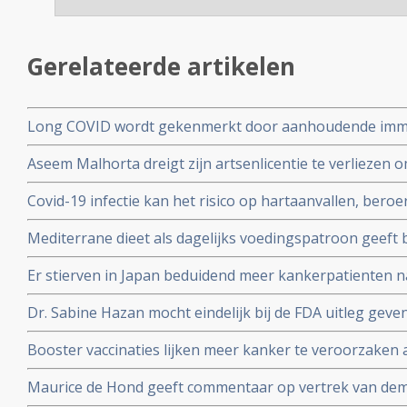
Gerelateerde artikelen
Long COVID wordt gekenmerkt door aanhoudende immuu
cytotoxische CD8+ T-cellen op het SARS-CoV-2 virus g
Aseem Malhorta dreigt zijn artsenlicentie te verliezen o
immuunreacties op de herpesvirussen Epstein-Barr-viru
Covid mRNA vaccins ter discussie stelde in een studiera
patienten met aanhoudende Long Covid
Covid-19 infectie kan het risico op hartaanvallen, beroe
jarige leeftijd plotseling overleedt aan een hartaanval
gedurende drie jaar na een infectie verhogen
Mediterrane dieet als dagelijks voedingspatroon geeft
coronavirus - Covid-19 blijkt uit meta analyse van 6 gro
Er stierven in Japan beduidend meer kankerpatienten 
vaccinatie in vergelijking met andere jaren
Dr. Sabine Hazan mocht eindelijk bij de FDA uitleg gev
complementaire middelen en de samenstelling van de darm
Booster vaccinaties lijken meer kanker te veroorzaken a
en waarschuwt voor gebruik van mRNA vaccins als boos
Maurice de Hond geeft commentaar op vertrek van demi