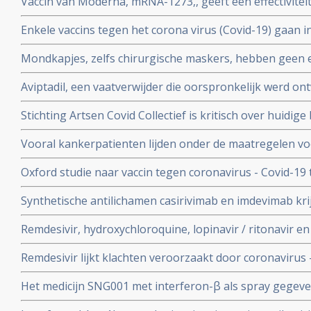
Vaccin van Moderna, mRNA-1273,, geeft een effectivitei
coronavirus - Covid-19
19 blijkt uit een tussenevaluatie.
Enkele vaccins tegen het corona virus (Covid-19) gaan in
onderzocht worden na goede resultaten bij groepen m
Mondkapjes, zelfs chirurgische maskers, hebben geen eff
tientallen gerandomiseerde studies. Dit in tegenstellin
Aviptadil, een vaatverwijder die oorspronkelijk werd on
Nederlandse regering van ons eist.
te behandelen geeft betere overleving bij ernstig ziek
Stichting Artsen Covid Collectief is kritisch over huidig
procent versus 27 procent
het coronavirus - Covid-19 en pleit voor veel meer prev
Vooral kankerpatienten lijden onder de maatregelen vo
omdat hun behandelingen en diagnoses te lang worden 
Oxford studie naar vaccin tegen coronavirus - Covid-19
immuunrespons bij ouderen (55+), de groep met het hoo
Synthetische antilichamen casirivimab en imdevimab k
authorization (EUA) voor gebruik bij patienten besmet 
Remdesivir, hydroxychloroquine, lopinavir / ritonavir e
met milde klachten
geen effect als behandeling van patienten opgenomen 
Remdesivir lijkt klachten veroorzaakt door coronavirus 
coronabesmetting.
maar is weinig bewijs voor.
Het medicijn SNG001 met interferon-β als spray gegeve
bij patienten besmet met het coronavirus - Covid-19 di