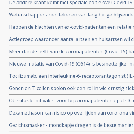
De andere krant komt met speciale editie over Covid 19 
mensen had antistoffen en immuniteit.
kritische artikelen die zeker ook gelezen zouden moet
Wetenschappers zien tekenen van langdurige blijvende
coronavirus - Covid-19, zelfs na milde infecties. Blijkt ui
Hebben de klachten van ex-covid-patienten een relatie 
vermoeidheidssyndroom? Er zijn wel heel veel overeen
Actiegroep waaronder aantal artsen en huisartsen wil 
wetenschappers
mogelijkheid moet krijgen om de huisarts te vragen o
Meer dan de helft van de coronapatienten (Covid-19) 
standaard aanpak voor covid-19 zoals die nu geldt.
hoest (84%), koorts (80%), spierpijn (63%), koude rillin
Nieuwe mutatie van Covid-19 (G614) is besmettelijker m
hoofdpijn (59%), en kortademigheid (57%)
verklaart hoge aantal besmettingen in USA. En nieuwe
Tocilizumab, een interleukine-6-receptorantagonist (I
D614 van het Covid-19 virus over zodra deze kruisen.
verbetert overleving, minder mechanische beademing n
Genen en T-cellen spelen ook een rol in wie ernstig zie
klachten van patienten met het cytokine-release-syndr
minder ziek blijkt uit verschillende nieuwe studies
COVID-19
Obesitas komt vaker voor bij coronapatienten op de IC en
met de algehele bevolking in Frankrijk. Ook elders is ob
Dexamethason kan risico op overlijden aan cororona vi
te krijgen
wanneer patienten eenmaal aan de beademing liggen. M
Gezichtsmasker - mondkapje dragen is de beste manier
coronavirus - Covid-19 te verminderen. Blijkt uit grote 