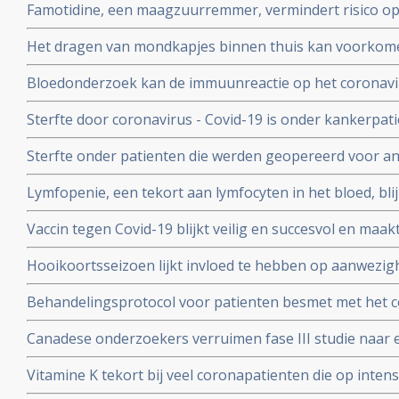
Famotidine, een maagzuurremmer, vermindert risico op 
COVID-19, en voorkomt dat er mechanisch beademd moet
Het dragen van mondkapjes binnen thuis kan voorkome
onder 1000 coronapatienten
besmet worden met het coronavirus - COVID-19 blijkt ui
Bloedonderzoek kan de immuunreactie op het coronavi
volgen en voorspellen hoe de ziekte zich zal ontwikkele
Sterfte door coronavirus - Covid-19 is onder kankerpati
met mensen zonder kanker maar voor extra risico door
Sterfte onder patienten die werden geopereerd voor an
bewijs. Blijkt uit grote internationale studie.
beduidend hoger bij mensen die vooraf of binnen een
Lymfopenie, een tekort aan lymfocyten in het bloed, bl
met het coronavirus - Covid-19 blijkt uit grote internati
ernst van klachten en sterfterisico bij patienten besmet
Vaccin tegen Covid-19 blijkt veilig en succesvol en maakt
19
van de 108 deelnemers aan Chinese studie
Hooikoortsseizoen lijkt invloed te hebben op aanwezighe
virus (COVID-19) blijkt uit studie van Erasmus MC
Behandelingsprotocol voor patienten besmet met het 
combinatie van corticosteroïden, hoge dosis intraveneu
Canadese onderzoekers verruimen fase III studie naar 
bloedverdunners blijkt succesvolle aanpak
dosis vitamine C bij sepsis met opnemen van patienten
Vitamine K tekort bij veel coronapatienten die op int
studieprotocol
en beademing nodig hadden blijkt uit Nederlands onde