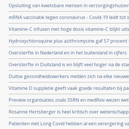
Kuipers en verhoor van Fauci in Amerika en weerlegt 
Opsluiting van kwetsbare mensen in verzorgingshuizen 
genadeloze analyse
de slechtst mogelijke resultaten
mRNA vaccinatie tegen coronavirus - Covid-19 leidt tot
natuurlijke infectie met Sars-Cov-2 leidt tot langduri
Vitamine-C infusen met hoge dosis vitamine-C blijkt uit
besmet met het corona virus (COVID-19) en al met longo
Hydroxychloroquine plus azithromycine gaf 57 procent 
Studie.
coronavirus besmetting bij patienten opgenomen in het 
Oversterfte in Nederland en in het buitenland in cijfers
Belgische studie
Oversterfte in Duitsland is en blijft veel hoger na de star
peer reviewed studie en artsencollectief schrijft daarov
Duitse gezondheidswerkers melden zich na elke nieuwe 
coronavirus - Covid-19 vaker ziek blijkt uit vergelijkend
Vitamine D suppletie geeft vaak goede resultaten bij pa
en derde vaccinatierondes
coronavirus - Covid-19 en al opgenomen in het ziekenhu
Preview organisaties zoals SSRN en medRxiv wezen wet
analyse zien van alle studies wereldwijd
onderzoek af als die afweken van Amerikaans overheid
Rosanne Hertsberger is heel kritisch over wetenschapper
de maatregelen.
gemanipuleeerd zwegen over misvattingen tijdens de co
Patienten met Long Covid hebben al een verergering 