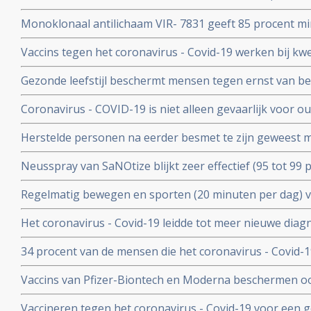
COV) kan ernstig zieke Covid-19 patienten die zelf gee
Monoklonaal antilichaam VIR- 7831 geeft 85 procent m
behoeden voor overlijden
overlijden bij patienten met het coronavirus - COVID-19
Vaccins tegen het coronavirus - Covid-19 werken bij k
vergelijking met placebo
kankerpatienten onvoldoende blijkt uit groot Nederlan
Gezonde leefstijl beschermt mensen tegen ernst van b
- Covid-19. Blijkt uit groot Engels bevolkingsonderzoek
Coronavirus - COVID-19 is niet alleen gevaarlijk voor 
volwassenen van middelbare leeftijd blijkt uit grote rev
Herstelde personen na eerder besmet te zijn geweest 
waren niet besmettelijk voor anderen blijkt uit retrospec
Neusspray van SaNOtize blijkt zeer effectief (95 tot 99 
professionele basketballers en personeel.
met het coronavirus - Covid-19 zowel bij lichte als ernst
Regelmatig bewegen en sporten (20 minuten per dag) 
en leidt tot minder ziekenhuisopnames en sterfte door 
Het coronavirus - Covid-19 leidde tot meer nieuwe dia
uitzaaiingen dan gebruikelijk. Ook werden behandeling
34 procent van de mensen die het coronavirus - Covid-
uitgesteld en onderbroken
problemen en werd een neurologische of psychologisch
Vaccins van Pfizer-Biontech en Moderna beschermen o
coronavirus aan anderen. Wie is gevaccineerd blijkt het
Vaccineren tegen het coronavirus - Covid-19 voor een 
anderen over te dragen