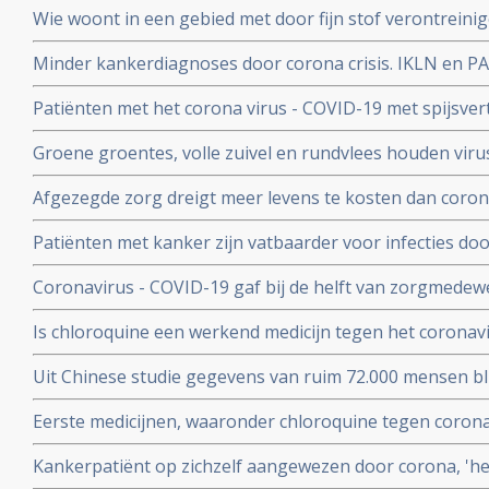
Wie woont in een gebied met door fijn stof verontreini
groter risico op overlijden aan corona virus in vergeli
Minder kankerdiagnoses door corona crisis. IKLN en PA
zuiverder lucht
effecten op langere termijn schrijven zij in een brief.
Patiënten met het corona virus - COVID-19 met spijsve
slechtere prognose om te overleven dan patiënten zond
Groene groentes, volle zuivel en rundvlees houden viru
blijkt uit studie van kinderarts Ellen van der Gaag. En 
Afgezegde zorg dreigt meer levens te kosten dan corona v
virus (COVID-19)
van Gupta Strategists, een adviesbureau gericht op de
Patiënten met kanker zijn vatbaarder voor infecties d
(beenmergonderdrukking) veroorzaakt door hun ziekte
Coronavirus - COVID-19 gaf bij de helft van zorgmedewe
overleden daardoor relatief meer kankerpatienten door
verkoudheid en geen koorts en zij bleven gewoon werken
Is chloroquine een werkend medicijn tegen het coronavi
onderzoek bij 86 zorgmedewerkers
wel op. Hier een paar studies
Uit Chinese studie gegevens van ruim 72.000 mensen bl
mensen besmet met het corona virus - Covid-19 alleen m
Eerste medicijnen, waaronder chloroquine tegen corona 
herstelt
uitstekend te werken. 80 procent minder virus in bloed
Kankerpatiënt op zichzelf aangewezen door corona, 'het i
onderzoekers