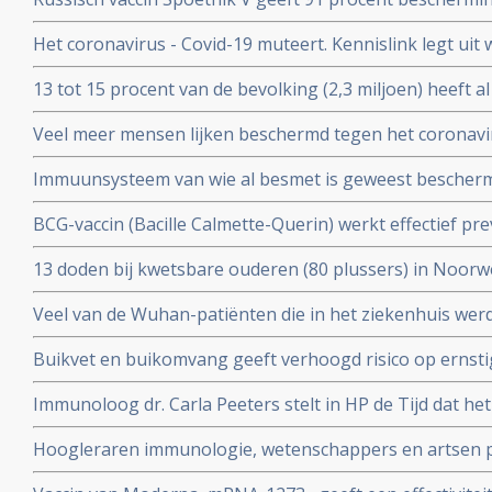
procent bescherming tegen ernstig ziek worden. Blijkt ui
Het coronavirus - Covid-19 muteert. Kennislink legt uit
tussenresultaten
vaccins bv.
13 tot 15 procent van de bevolking (2,3 miljoen) heeft a
coronavirus aangemaakt en hebben al langdurende imm
Veel meer mensen lijken beschermd tegen het coronavir
opgebouwd. Blijkt uit onderzoek van bloedbank Sanqu
gedacht. Door vroegere besmettingen met verkoudhei
bloeddonoren.
Immuunsysteem van wie al besmet is geweest bescher
immuniteit opgebouwd.
uit ons immuunsysteem ook tegen nieuwe mutaties zoa
BCG-vaccin (Bacille Calmette-Querin) werkt effectief p
Braziliaanse mutaties van het coronavirus - Covid-19 be
ziekten – mogelijk ook tegen COVID-19. RADBOUD gaat
13 doden bij kwetsbare ouderen (80 plussers) in Noorw
uitstekende resultaten uit studie met ouderen.
vaccin van Pfizer of Moderna.
Veel van de Wuhan-patiënten die in het ziekenhuis w
had zes maanden later nog steeds symptomen, zo blijkt 
Buikvet en buikomvang geeft verhoogd risico op ernsti
coronavirus - Covid-19 blijkt uit Nederlandse studie
Immunoloog dr. Carla Peeters stelt in HP de Tijd dat he
risico's is. En onderbouwt dat met ervaringen met het gr
Hoogleraren immunologie, wetenschappers en artsen pl
vitamine D tegen Covid-19. Er is steeds meer bewijs da