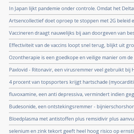
Covid-19 - coronavirus is veelbelovend en neutraliseert 
In Japan lijkt pandemie onder controle. Omdat het Delta
Chinese coronapatienten
gemuteerd of omdat er veel ivermectine wordt gebruikt
Artsencollectief doet oproep te stoppen met 2G beleid 
de druk op de zorg te verminderen
Vaccineren draagt nauwelijks bij aan doorgeven van be
vaccineren lijkt juist doorgeven van besmettingen en o
Effectiviteit van de vaccins loopt snel terug, blijkt uit
stimuleren. Bewijst groot internationaal onderzoek in 6
onder 800.000 veteranen.
Ozontherapie is een goedkope en veilige manier om de 
virussen - de overvloedige zwavel bevattende aminozure
Paxlovid - Ritonavir, een virusremmer veel gebruikt bij 
SARS-CoV-2 aan te pakken en te elimineren
ziekenhuisopname bij kwetsbare coronapatiënten met 8
4 procent van topsporters krijgt hartschade (myocardit
tijd wordt ingenomen
na lichte klachten als na ernstige klachten blijkt uit n
fluvoxamine, een anti depressiva, vermindert indien ge
het risico op overlijden met 90 procent door COVID-19
Budesonide, een ontstekingsremmer - bijnierschorshor
met de ziekte om intensieve medische zorg te krijgen
astmapatienten, blijkt gebruikt als neusspray effectief
Bloedplasma met antistoffen plus remsidivir plus aanvu
coronavirus - Covid-19
en aspirine moet president Donald Trump redden van he
selenium en zink tekort geeft heel hoog risico op ernst