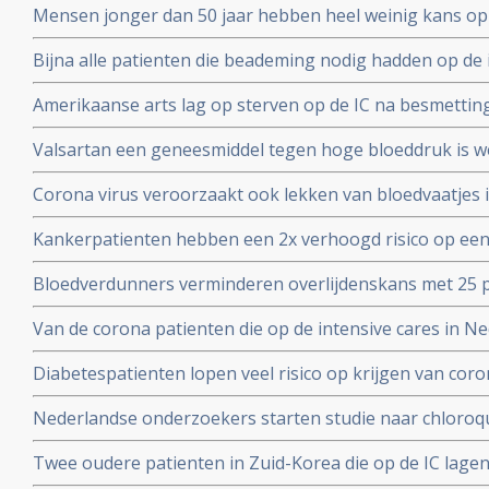
Mensen jonger dan 50 jaar hebben heel weinig kans op
met het coronavirus, blijkt uit onderzoek van de Unive
Bijna alle patienten die beademing nodig hadden op de 
Yorkse ziekenhuizen overleden (88 procent). Diabetes, 
Amerikaanse arts lag op sterven op de IC na besmettin
waren de belangrijkste factoren
infusen met hoge dosis vitamine C redde zijn leven vert
Valsartan een geneesmiddel tegen hoge bloeddruk is w
het corona virus. Nederlandse onderzoekers aan de Ra
Corona virus veroorzaakt ook lekken van bloedvaatjes 
gerandomiseerd onderzoek. ]
de ACE2-receptoren en maakt dit corona virus nog geva
Kankerpatienten hebben een 2x verhoogd risico op een
onderzoekers aan de Radboud universiteit
virus blijkt uit studie in Wujang. Waarschijnlijk doorda
Bloedverdunners verminderen overlijdenskans met 25 p
corona virus die een SOHA score - sepsis-geïnduceerde 
Van de corona patienten die op de intensive cares in 
hadden bij opname op de Intensive Care
32 procent mensen met ernstig overgewicht en obesita
Diabetespatienten lopen veel risico op krijgen van coron
eerste Nederlandse onderzoek onder 100 patienten. 25
Nederlandse onderzoekers starten studie naar chloroqu
patienten die besmet zijn met het coronavirus - COVID-
Twee oudere patienten in Zuid-Korea die op de IC lagen
corona virus door bloedplasma behandeling van geneze