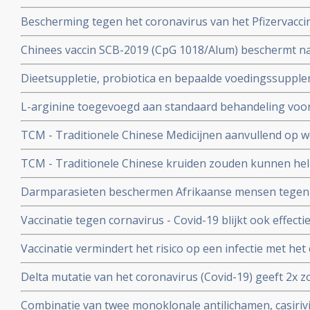
aan het coronavirus - Covid-19. Blijkt uit nieuw onderzo
Bescherming tegen het coronavirus van het Pfizervacci
minder. Na 5 maanden is slechts nog 47 procent besch
Chinees vaccin SCB-2019 (CpG 1018/Alum) beschermt n
ziekenhuisopname en overlijden bij alle bekende varian
Dieetsuppletie, probiotica en bepaalde voedingssupple
Covid-19 blijkt uit SPECTRA fase III studie
of als aanvullende of alleenstaande behandeling van p
L-arginine toegevoegd aan standaard behandeling vo
coronavirus - SARS-CoV-2 - geeft interessante resultate
ernstige ziekte door coronavirus - Covid-19 verbetert 
studies
TCM - Traditionele Chinese Medicijnen aanvullend op we
ziekenhuisverblijf met
bij patienten met milde tot matige COVID-19 - coronavi
TCM - Traditionele Chinese kruiden zouden kunnen hel
Corona virus, zeggen Chinese onderzoekers
Darmparasieten beschermen Afrikaanse mensen tegen h
hun immuunsysteem reageert anders dan immuunsyst
Vaccinatie tegen cornavirus - Covid-19 blijkt ook effect
immuunziektes en mensen die immuunonderdrukkende 
Vaccinatie vermindert het risico op een infectie met het
immuniteit van een eerdere infectie beschermt echter nog
Delta mutatie van het coronavirus (Covid-19) geeft 2x zo
keer. Dit toont groot onderzoek aan uit Israel
vs 4 procent) op ernstige ziekte dan de Alpha mutatie.
Combinatie van twee monoklonale antilichamen, casiri