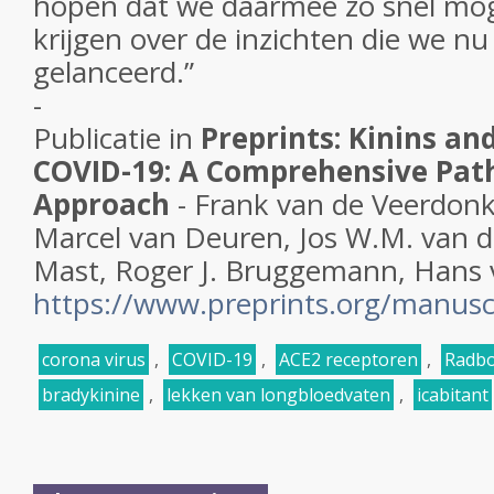
hopen dat we daarmee zo snel mogel
krijgen over de inzichten die we n
gelanceerd.”
­­­­­­-
Publicatie in
Preprints: Kinins an
COVID-19: A Comprehensive Path
Approach
- Frank van de Veerdonk
Marcel van Deuren, Jos W.M. van d
Mast, Roger J. Bruggemann, Hans
https://www.preprints.org/manusc
corona virus
,
COVID-19
,
ACE2 receptoren
,
Radbo
bradykinine
,
lekken van longbloedvaten
,
icabitant