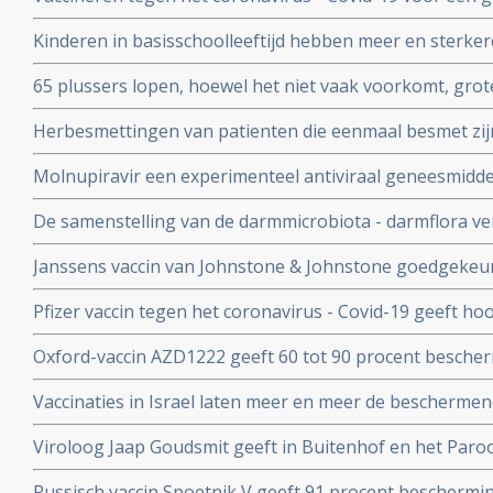
patienten en kan duizenden sterfgevallen voorkomen, bli
Kinderen in basisschoolleeftijd hebben meer en sterker
studie.
besmet te zijn geweest met het coronavirus - Covid-19
65 plussers lopen, hoewel het niet vaak voorkomt, gro
besmetting met het coronavirus - Covid-19 dan jonger
Herbesmettingen van patienten die eenmaal besmet zij
- Covid-19 komen zelden voor blijkt uit nieuwe studieg
Molnupiravir een experimenteel antiviraal geneesmiddel,
virussen, waaronder coronavirussen en specifiek SARS
De samenstelling van de darmmicrobiota - darmflora ve
coronavirus verdwenen bij alle deelnemende patienten.
COVID-19, vooral de functies in het darmmicrobioom die
Janssens vaccin van Johnstone & Johnstone goedgekeur
immuunreacties beinvloeden de ernst van de ziekte va
vaccin tegen het coronavirus.
Pfizer vaccin tegen het coronavirus - Covid-19 geeft h
met 90 procent effectiviteit, maar er zijn nog veel vra
Oxford-vaccin AZD1222 geeft 60 tot 90 procent bescher
Covid-19 zegt producent Astrazeneca in een persberich
Vaccinaties in Israel laten meer en meer de beschermend
een maand meer jongeren opgenomen dan ouderen in d
Viroloog Jaap Goudsmit geeft in Buitenhof en het Paro
snel van de maatregelen afkomen. Vaccineer alle 60 pl
Russisch vaccin Spoetnik V geeft 91 procent beschermi