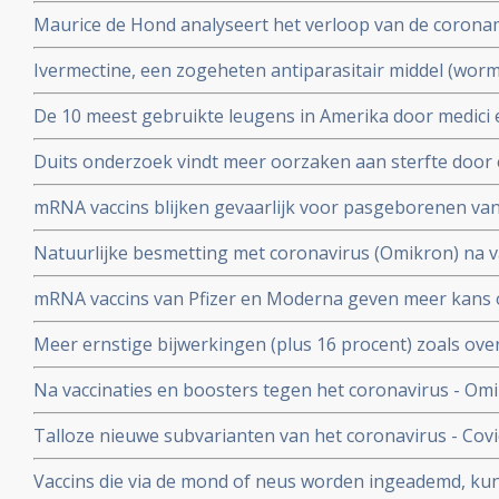
vermoeidheid, moeite met het reguleren van de lichaa
Maurice de Hond analyseert het verloop van de corona
disfunctie, zelfs na een lichte inspanning.
opeenvolgende artikelen.
Ivermectine, een zogeheten antiparasitair middel (worme
coronavirus - Covid-19 zeer goed te kunnen bestrijden.
De 10 meest gebruikte leugens in Amerika door medici e
studies blijkt zeer grote effectiviteit.
klakkeloos overgenomen rondom het corona virus en d
Duits onderzoek vindt meer oorzaken aan sterfte door 
buiten
hersenen, bloedvaten en hart (myocarditis) bij pathol
mRNA vaccins blijken gevaarlijk voor pasgeborenen va
overleden net na vaccinatie tegen coronavirus.
moeders. Minder bloedplasmacellen tast immuniteit aa
Natuurlijke besmetting met coronavirus (Omikron) na va
blijkt niet bruikbaar voor stamceltransplantaties.
bescherming, al zijn er twijfels over bescherming doo
mRNA vaccins van Pfizer en Moderna geven meer kans 
varianten van Omikron.
dat ze een ziekenhuisopname voorkomen. Blijkt uit nie
Meer ernstige bijwerkingen (plus 16 procent) zoals ove
studiegegevens
invaliditeit deden zich voor tijdens de studies van de 
Na vaccinaties en boosters tegen het coronavirus - Omik
Pfizer in vergelijking met de placebogroep
overige oorzaken blijkt uit grafieken bijgehouden en 
Talloze nieuwe subvarianten van het coronavirus - Cov
Herman Steigstra, Anton Theunissen en Maurice de Ho
boostervaccins en ontsnappen aan eigen immuunsysteem.
Vaccins die via de mond of neus worden ingeademd, ku