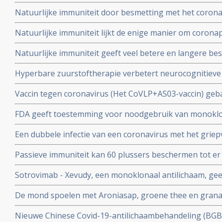
Twee mond- en neusvaccins krijgen goedkeuring in China
Natuurlijke immuniteit door besmetting met het corona
vs 23 procent) tegen Omicron varianten BA.4 en BA.5 da
Natuurlijke immuniteit lijkt de enige manier om corona
Zweeds onderzoek ziet effectiviteit van vaccins binnen
Natuurlijke immuniteit geeft veel betere en langere b
nagenoeg geen bescherming meer.
coronavirus - Covid-19 dan een vaccin dat zijn bescherming
Hyperbare zuurstoftherapie verbetert neurocognitiev
veroorzaakt door coronabesmetting bij patienten met 
Vaccin tegen coronavirus (Het CoVLP+AS03-vaccin) geba
stoffen geeft uitstekende bescherming tegen ziek word
FDA geeft toestemming voor noodgebruik van monoklo
ziekte (78 procent)
(tixagevimab plus cilgavimab) voor preventie van COVID
Een dubbele infectie van een coronavirus met het griep
immuunziekte die niet goed reageren op de goedgekeu
ziekte en meer ziekenhuisopnames en overlijdingen blijk
Passieve immuniteit kan 60 plussers beschermen tot er e
studie.
viroloog Jaap Goudsmid
Sotrovimab - Xevudy, een monoklonaal antilichaam, gee
bij patienten die reeds besmet zijn. EMA gaat snel goed
De mond spoelen met Aroniasap, groene thee en grana
gebruik in Europa.
het coronavirus - Covid-19 virus en geeft 80 tot 97 pr
Nieuwe Chinese Covid-19-antilichaambehandeling (BG
doorgeven van virus.