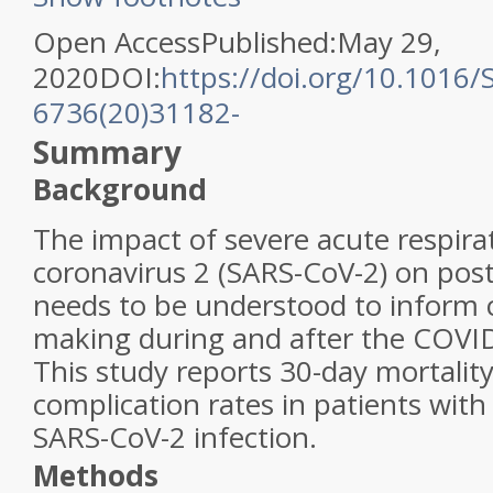
Open Access
Published:
May 29,
2020
DOI:
https://doi.org/10.1016/
6736(20)31182-
Summary
Background
The impact of severe acute respir
coronavirus 2 (SARS-CoV-2) on pos
needs to be understood to inform cl
making during and after the COVI
This study reports 30-day mortali
complication rates in patients with
SARS-CoV-2 infection.
Methods