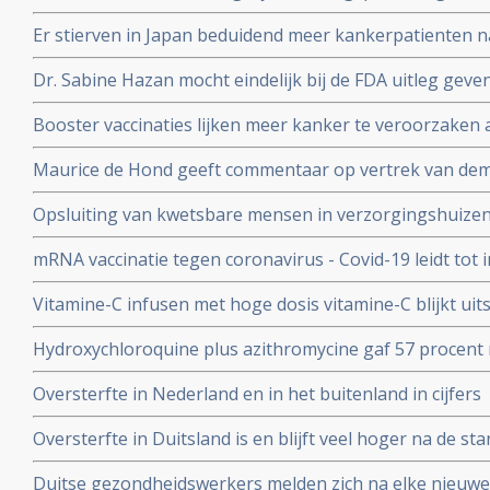
coronavirus - Covid-19 blijkt uit meta analyse van 6 gro
Er stierven in Japan beduidend meer kankerpatienten 
vaccinatie in vergelijking met andere jaren
Dr. Sabine Hazan mocht eindelijk bij de FDA uitleg gev
complementaire middelen en de samenstelling van de darm
Booster vaccinaties lijken meer kanker te veroorzaken a
en waarschuwt voor gebruik van mRNA vaccins als boos
Maurice de Hond geeft commentaar op vertrek van demi
Kuipers en verhoor van Fauci in Amerika en weerlegt 
Opsluiting van kwetsbare mensen in verzorgingshuizen 
genadeloze analyse
de slechtst mogelijke resultaten
mRNA vaccinatie tegen coronavirus - Covid-19 leidt tot
natuurlijke infectie met Sars-Cov-2 leidt tot langduri
Vitamine-C infusen met hoge dosis vitamine-C blijkt uit
besmet met het corona virus (COVID-19) en al met longo
Hydroxychloroquine plus azithromycine gaf 57 procent 
Studie.
coronavirus besmetting bij patienten opgenomen in het 
Oversterfte in Nederland en in het buitenland in cijfers
Belgische studie
Oversterfte in Duitsland is en blijft veel hoger na de star
peer reviewed studie en artsencollectief schrijft daarov
Duitse gezondheidswerkers melden zich na elke nieuwe 