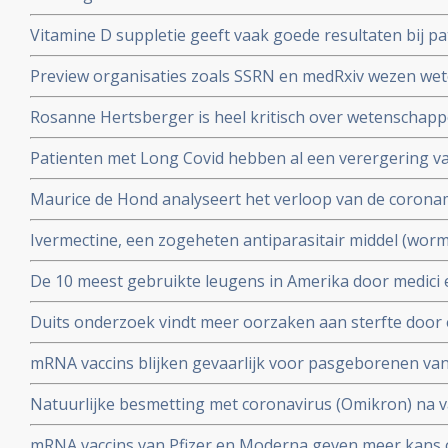
coronavirus - Covid-19 vaker ziek blijkt uit vergelijkend
Vitamine D suppletie geeft vaak goede resultaten bij pa
en derde vaccinatierondes
coronavirus - Covid-19 en al opgenomen in het ziekenhu
Preview organisaties zoals SSRN en medRxiv wezen wet
analyse zien van alle studies wereldwijd
onderzoek af als die afweken van Amerikaans overheid
Rosanne Hertsberger is heel kritisch over wetenschapper
de maatregelen.
gemanipuleeerd zwegen over misvattingen tijdens de co
Patienten met Long Covid hebben al een verergering 
vermoeidheid, moeite met het reguleren van de lichaa
Maurice de Hond analyseert het verloop van de corona
disfunctie, zelfs na een lichte inspanning.
opeenvolgende artikelen.
Ivermectine, een zogeheten antiparasitair middel (worme
coronavirus - Covid-19 zeer goed te kunnen bestrijden.
De 10 meest gebruikte leugens in Amerika door medici e
studies blijkt zeer grote effectiviteit.
klakkeloos overgenomen rondom het corona virus en d
Duits onderzoek vindt meer oorzaken aan sterfte door 
buiten
hersenen, bloedvaten en hart (myocarditis) bij pathol
mRNA vaccins blijken gevaarlijk voor pasgeborenen va
overleden net na vaccinatie tegen coronavirus.
moeders. Minder bloedplasmacellen tast immuniteit aa
Natuurlijke besmetting met coronavirus (Omikron) na va
blijkt niet bruikbaar voor stamceltransplantaties.
bescherming, al zijn er twijfels over bescherming doo
mRNA vaccins van Pfizer en Moderna geven meer kans 