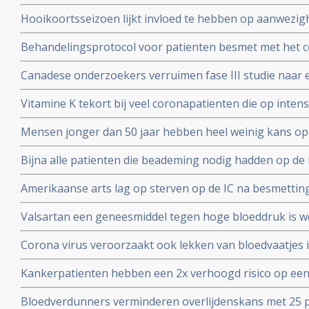
van de 108 deelnemers aan Chinese studie
Hooikoortsseizoen lijkt invloed te hebben op aanwezighe
virus (COVID-19) blijkt uit studie van Erasmus MC
Behandelingsprotocol voor patienten besmet met het 
combinatie van corticosteroïden, hoge dosis intraveneu
Canadese onderzoekers verruimen fase III studie naar 
bloedverdunners blijkt succesvolle aanpak
dosis vitamine C bij sepsis met opnemen van patienten
Vitamine K tekort bij veel coronapatienten die op int
studieprotocol
en beademing nodig hadden blijkt uit Nederlands onde
Mensen jonger dan 50 jaar hebben heel weinig kans op
met het coronavirus, blijkt uit onderzoek van de Unive
Bijna alle patienten die beademing nodig hadden op de 
Yorkse ziekenhuizen overleden (88 procent). Diabetes, 
Amerikaanse arts lag op sterven op de IC na besmettin
waren de belangrijkste factoren
infusen met hoge dosis vitamine C redde zijn leven vert
Valsartan een geneesmiddel tegen hoge bloeddruk is w
het corona virus. Nederlandse onderzoekers aan de Ra
Corona virus veroorzaakt ook lekken van bloedvaatjes 
gerandomiseerd onderzoek. ]
de ACE2-receptoren en maakt dit corona virus nog geva
Kankerpatienten hebben een 2x verhoogd risico op een
onderzoekers aan de Radboud universiteit
virus blijkt uit studie in Wujang. Waarschijnlijk doorda
Bloedverdunners verminderen overlijdenskans met 25 p