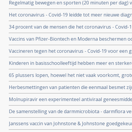
Regelmatig bewegen en sporten (20 minuten per dag) 
en leidt tot minder ziekenhuisopnames en sterfte door 
Het coronavirus - Covid-19 leidde tot meer nieuwe dia
uitzaaiingen dan gebruikelijk. Ook werden behandeling
34 procent van de mensen die het coronavirus - Covid-
uitgesteld en onderbroken
problemen en werd een neurologische of psychologisch
Vaccins van Pfizer-Biontech en Moderna beschermen o
coronavirus aan anderen. Wie is gevaccineerd blijkt het
Vaccineren tegen het coronavirus - Covid-19 voor een 
anderen over te dragen
patienten en kan duizenden sterfgevallen voorkomen, bli
Kinderen in basisschoolleeftijd hebben meer en sterker
studie.
besmet te zijn geweest met het coronavirus - Covid-19
65 plussers lopen, hoewel het niet vaak voorkomt, gro
besmetting met het coronavirus - Covid-19 dan jonger
Herbesmettingen van patienten die eenmaal besmet zij
- Covid-19 komen zelden voor blijkt uit nieuwe studieg
Molnupiravir een experimenteel antiviraal geneesmiddel,
virussen, waaronder coronavirussen en specifiek SARS
De samenstelling van de darmmicrobiota - darmflora ve
coronavirus verdwenen bij alle deelnemende patienten.
COVID-19, vooral de functies in het darmmicrobioom die
Janssens vaccin van Johnstone & Johnstone goedgekeur
immuunreacties beinvloeden de ernst van de ziekte va
vaccin tegen het coronavirus.