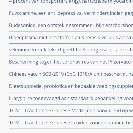
4 procent van topsporters krijgt hartschade (myocardit
tijd wordt ingenomen
na lichte klachten als na ernstige klachten blijkt uit n
fluvoxamine, een anti depressiva, vermindert indien ge
het risico op overlijden met 90 procent door COVID-19
Budesonide, een ontstekingsremmer - bijnierschorshor
met de ziekte om intensieve medische zorg te krijgen
astmapatienten, blijkt gebruikt als neusspray effectief
Bloedplasma met antistoffen plus remsidivir plus aanvu
coronavirus - Covid-19
en aspirine moet president Donald Trump redden van he
selenium en zink tekort geeft heel hoog risico op ernst
aan het coronavirus - Covid-19. Blijkt uit nieuw onderzo
Bescherming tegen het coronavirus van het Pfizervacci
minder. Na 5 maanden is slechts nog 47 procent besch
Chinees vaccin SCB-2019 (CpG 1018/Alum) beschermt n
ziekenhuisopname en overlijden bij alle bekende varian
Dieetsuppletie, probiotica en bepaalde voedingssupple
Covid-19 blijkt uit SPECTRA fase III studie
of als aanvullende of alleenstaande behandeling van p
L-arginine toegevoegd aan standaard behandeling vo
coronavirus - SARS-CoV-2 - geeft interessante resultate
ernstige ziekte door coronavirus - Covid-19 verbetert 
studies
TCM - Traditionele Chinese Medicijnen aanvullend op we
ziekenhuisverblijf met
bij patienten met milde tot matige COVID-19 - coronavi
TCM - Traditionele Chinese kruiden zouden kunnen hel
Corona virus, zeggen Chinese onderzoekers