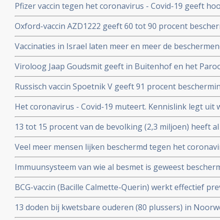
Pfizer vaccin tegen het coronavirus - Covid-19 geeft h
met 90 procent effectiviteit, maar er zijn nog veel vra
Oxford-vaccin AZD1222 geeft 60 tot 90 procent bescher
Covid-19 zegt producent Astrazeneca in een persberich
Vaccinaties in Israel laten meer en meer de beschermend
een maand meer jongeren opgenomen dan ouderen in d
Viroloog Jaap Goudsmit geeft in Buitenhof en het Paro
snel van de maatregelen afkomen. Vaccineer alle 60 pl
Russisch vaccin Spoetnik V geeft 91 procent beschermi
procent bescherming tegen ernstig ziek worden. Blijkt ui
Het coronavirus - Covid-19 muteert. Kennislink legt uit
tussenresultaten
vaccins bv.
13 tot 15 procent van de bevolking (2,3 miljoen) heeft a
coronavirus aangemaakt en hebben al langdurende imm
Veel meer mensen lijken beschermd tegen het coronavir
opgebouwd. Blijkt uit onderzoek van bloedbank Sanqu
gedacht. Door vroegere besmettingen met verkoudhei
bloeddonoren.
Immuunsysteem van wie al besmet is geweest bescher
immuniteit opgebouwd.
uit ons immuunsysteem ook tegen nieuwe mutaties zoa
BCG-vaccin (Bacille Calmette-Querin) werkt effectief p
Braziliaanse mutaties van het coronavirus - Covid-19 be
ziekten – mogelijk ook tegen COVID-19. RADBOUD gaat
13 doden bij kwetsbare ouderen (80 plussers) in Noorw
uitstekende resultaten uit studie met ouderen.
vaccin van Pfizer of Moderna.