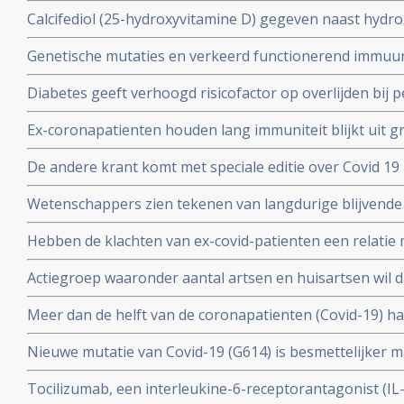
mondkapje zou dan niet meer nodig zijn.
Calcifediol (25-hydroxyvitamine D) gegeven naast hydr
in vroeg stadium van een behandeling voor COVID-19-p
Genetische mutaties en verkeerd functionerend immuu
het aantal opnames op de intensive care-afdeling en vo
interferon type 1 komt voor bij ca 10 tot 15 procent va
Diabetes geeft verhoogd risicofactor op overlijden bij
coronavirus - COVID-19, zelfs na correctie voor obesi
Ex-coronapatienten houden lang immuniteit blijkt uit gr
en relevante andere aandoeningen - comorbiditeit
procent van besmette personen had antistoffen en 44 p
De andere krant komt met speciale editie over Covid 19 
mensen had antistoffen en immuniteit.
kritische artikelen die zeker ook gelezen zouden moet
Wetenschappers zien tekenen van langdurige blijvende
coronavirus - Covid-19, zelfs na milde infecties. Blijkt ui
Hebben de klachten van ex-covid-patienten een relatie 
vermoeidheidssyndroom? Er zijn wel heel veel overeen
Actiegroep waaronder aantal artsen en huisartsen wil 
wetenschappers
mogelijkheid moet krijgen om de huisarts te vragen o
Meer dan de helft van de coronapatienten (Covid-19) 
standaard aanpak voor covid-19 zoals die nu geldt.
hoest (84%), koorts (80%), spierpijn (63%), koude rillin
Nieuwe mutatie van Covid-19 (G614) is besmettelijker m
hoofdpijn (59%), en kortademigheid (57%)
verklaart hoge aantal besmettingen in USA. En nieuwe
Tocilizumab, een interleukine-6-receptorantagonist (I
D614 van het Covid-19 virus over zodra deze kruisen.