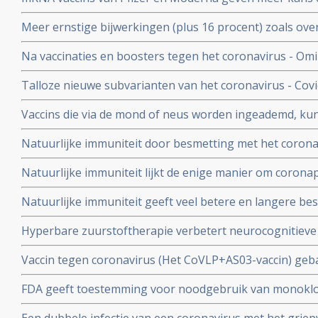
varianten van Omikron.
dat ze een ziekenhuisopname voorkomen. Blijkt uit nie
Meer ernstige bijwerkingen (plus 16 procent) zoals ove
studiegegevens
invaliditeit deden zich voor tijdens de studies van de 
Na vaccinaties en boosters tegen het coronavirus - Omik
Pfizer in vergelijking met de placebogroep
overige oorzaken blijkt uit grafieken bijgehouden en 
Talloze nieuwe subvarianten van het coronavirus - Cov
Herman Steigstra, Anton Theunissen en Maurice de Ho
boostervaccins en ontsnappen aan eigen immuunsysteem.
Vaccins die via de mond of neus worden ingeademd, ku
Twee mond- en neusvaccins krijgen goedkeuring in China
Natuurlijke immuniteit door besmetting met het corona
vs 23 procent) tegen Omicron varianten BA.4 en BA.5 da
Natuurlijke immuniteit lijkt de enige manier om corona
Zweeds onderzoek ziet effectiviteit van vaccins binnen
Natuurlijke immuniteit geeft veel betere en langere b
nagenoeg geen bescherming meer.
coronavirus - Covid-19 dan een vaccin dat zijn bescherming
Hyperbare zuurstoftherapie verbetert neurocognitiev
veroorzaakt door coronabesmetting bij patienten met 
Vaccin tegen coronavirus (Het CoVLP+AS03-vaccin) geba
stoffen geeft uitstekende bescherming tegen ziek word
FDA geeft toestemming voor noodgebruik van monoklo
ziekte (78 procent)
(tixagevimab plus cilgavimab) voor preventie van COVID