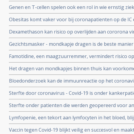
verbetert overleving, minder mechanische beademing n
Genen en T-cellen spelen ook een rol in wie ernstig zie
klachten van patienten met het cytokine-release-syndr
minder ziek blijkt uit verschillende nieuwe studies
COVID-19
Obesitas komt vaker voor bij coronapatienten op de IC en
met de algehele bevolking in Frankrijk. Ook elders is ob
Dexamethason kan risico op overlijden aan cororona vi
te krijgen
wanneer patienten eenmaal aan de beademing liggen. M
Gezichtsmasker - mondkapje dragen is de beste manier
coronavirus - Covid-19 te verminderen. Blijkt uit grote 
Famotidine, een maagzuurremmer, vermindert risico op 
COVID-19, en voorkomt dat er mechanisch beademd moet
Het dragen van mondkapjes binnen thuis kan voorkome
onder 1000 coronapatienten
besmet worden met het coronavirus - COVID-19 blijkt ui
Bloedonderzoek kan de immuunreactie op het coronavi
volgen en voorspellen hoe de ziekte zich zal ontwikkele
Sterfte door coronavirus - Covid-19 is onder kankerpati
met mensen zonder kanker maar voor extra risico door
Sterfte onder patienten die werden geopereerd voor an
bewijs. Blijkt uit grote internationale studie.
beduidend hoger bij mensen die vooraf of binnen een
Lymfopenie, een tekort aan lymfocyten in het bloed, bl
met het coronavirus - Covid-19 blijkt uit grote internati
ernst van klachten en sterfterisico bij patienten besmet
Vaccin tegen Covid-19 blijkt veilig en succesvol en maakt
19