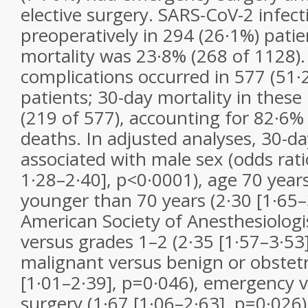
elective surgery. SARS-CoV-2 infec
preoperatively in 294 (26·1%) patie
mortality was 23·8% (268 of 1128)
complications occurred in 577 (51·
patients; 30-day mortality in thes
(219 of 577), accounting for 82·6% 
deaths. In adjusted analyses, 30-d
associated with male sex (odds rat
1·28–2·40], p<0·0001), age 70 years
younger than 70 years (2·30 [1·65–
American Society of Anesthesiologi
versus grades 1–2 (2·35 [1·57–3·53]
malignant versus benign or obstetr
[1·01–2·39], p=0·046), emergency v
surgery (1·67 [1·06–2·63], p=0·026