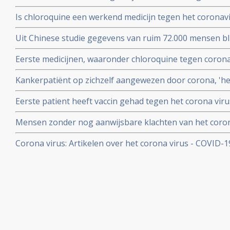
verkoudheid en geen koorts en zij bleven gewoon werken
Is chloroquine een werkend medicijn tegen het coronavi
onderzoek bij 86 zorgmedewerkers
wel op. Hier een paar studies
Uit Chinese studie gegevens van ruim 72.000 mensen bl
mensen besmet met het corona virus - Covid-19 alleen m
Eerste medicijnen, waaronder chloroquine tegen corona 
herstelt
uitstekend te werken. 80 procent minder virus in bloed
Kankerpatiënt op zichzelf aangewezen door corona, 'het i
onderzoekers
NOS in een artikel
Eerste patient heeft vaccin gehad tegen het corona virus
Mensen zonder nog aanwijsbare klachten van het coron
besmet blijken het corona virus ook en zelfs nog snell
Corona virus: Artikelen over het corona virus - COVID-
dan mensen met al wel aanwijsbare klachten
aan kankerpatienten, een overzicht