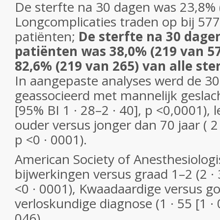
De sterfte na 30 dagen was 23,8% 
Longcomplicaties traden op bij 57
patiënten;
De sterfte na 30 dagen
patiënten was 38,0% (219 van 57
82,6% (219 van 265) van alle ste
In aangepaste analyses werd de 30
geassocieerd met mannelijk geslach
[95% BI 1 · 28–2 · 40], p <0,0001), l
ouder versus jonger dan 70 jaar ( 2 ·
p <0 · 0001).
American Society of Anesthesiologi
bijwerkingen versus graad 1–2 (2 · 3
<0 · 0001), Kwaadaardige versus g
verloskundige diagnose (1 · 55 [1 · 0
046),