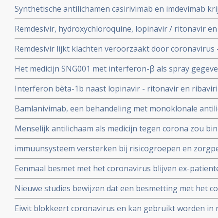
Synthetische antilichamen casirivimab en imdevimab k
authorization (EUA) voor gebruik bij patienten besmet 
Remdesivir, hydroxychloroquine, lopinavir / ritonavir e
met milde klachten
geen effect als behandeling van patienten opgenomen 
Remdesivir lijkt klachten veroorzaakt door coronavirus 
coronabesmetting.
maar is weinig bewijs voor.
Het medicijn SNG001 met interferon-β als spray gegeve
bij patienten besmet met het coronavirus - Covid-19 di
Interferon bèta-1b naast lopinavir - ritonavir en ribavir
ziekenhuis.
behandeling van patiënten met COVID-19 dan lopinavir e
Bamlanivimab, een behandeling met monoklonale antili
Interferon bèta-1b
met het coronavirus - Covid-19 krijgt toestemming van
Menselijk antilichaam als medicijn tegen corona zou b
uitstekende resultaten.
kunnen leveren volgens onderzoekers van Erasmus M
immuunsysteem versterken bij risicogroepen en zorgpe
wachten op vaccin, aldus Immunoloog dr. Carla Peeters
Eenmaal besmet met het coronavirus blijven ex-patient
studie. Immuniteit voor Covid-19-infectie blijft minsten
Nieuwe studies bewijzen dat een besmetting met het co
waarschijnlijk langer dan dat.
langdurige immuniteit geeft door IgM en IgA antistoff
Eiwit blokkeert coronavirus en kan gebruikt worden in 
immuunsysteem