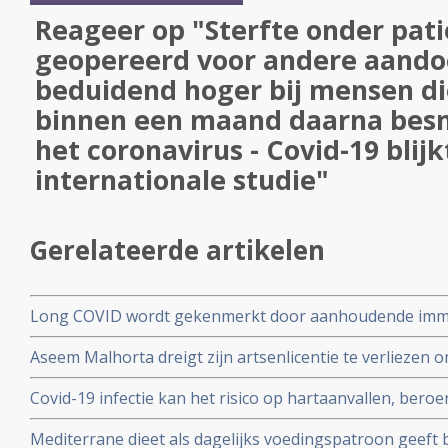
Reageer op "Sterfte onder pat
geopereerd voor andere aandoe
beduidend hoger bij mensen di
binnen een maand daarna bes
het coronavirus - Covid-19 blijk
internationale studie"
Gerelateerde artikelen
Long COVID wordt gekenmerkt door aanhoudende immuu
cytotoxische CD8+ T-cellen op het SARS-CoV-2 virus g
Aseem Malhorta dreigt zijn artsenlicentie te verliezen o
immuunreacties op de herpesvirussen Epstein-Barr-viru
Covid mRNA vaccins ter discussie stelde in een studiera
patienten met aanhoudende Long Covid
Covid-19 infectie kan het risico op hartaanvallen, beroe
jarige leeftijd plotseling overleedt aan een hartaanval
gedurende drie jaar na een infectie verhogen
Mediterrane dieet als dagelijks voedingspatroon geeft