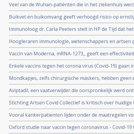
Veel van de Wuhan-patiënten die in het ziekenhuis w
had zes maanden later nog steeds symptomen, zo blijkt 
Buikvet en buikomvang geeft verhoogd risico op ernsti
coronavirus - Covid-19 blijkt uit Nederlandse studie
Immunoloog dr. Carla Peeters stelt in HP de Tijd dat he
risico's is. En onderbouwt dat met ervaringen met het gr
Hoogleraren immunologie, wetenschappers en artsen pl
vitamine D tegen Covid-19. Er is steeds meer bewijs da
Vaccin van Moderna, mRNA-1273,, geeft een effectivitei
coronavirus - Covid-19
19 blijkt uit een tussenevaluatie.
Enkele vaccins tegen het corona virus (Covid-19) gaan in
onderzocht worden na goede resultaten bij groepen m
Mondkapjes, zelfs chirurgische maskers, hebben geen eff
tientallen gerandomiseerde studies. Dit in tegenstellin
Aviptadil, een vaatverwijder die oorspronkelijk werd on
Nederlandse regering van ons eist.
te behandelen geeft betere overleving bij ernstig ziek
Stichting Artsen Covid Collectief is kritisch over huidig
procent versus 27 procent
het coronavirus - Covid-19 en pleit voor veel meer prev
Vooral kankerpatienten lijden onder de maatregelen vo
omdat hun behandelingen en diagnoses te lang worden 
Oxford studie naar vaccin tegen coronavirus - Covid-19
immuunrespons bij ouderen (55+), de groep met het hoo