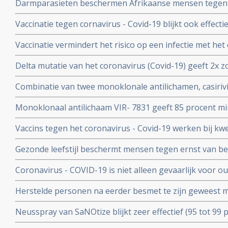
Darmparasieten beschermen Afrikaanse mensen tegen h
hun immuunsysteem reageert anders dan immuunsyst
Vaccinatie tegen cornavirus - Covid-19 blijkt ook effect
immuunziektes en mensen die immuunonderdrukkende 
Vaccinatie vermindert het risico op een infectie met het
immuniteit van een eerdere infectie beschermt echter nog
Delta mutatie van het coronavirus (Covid-19) geeft 2x zo
keer. Dit toont groot onderzoek aan uit Israel
vs 4 procent) op ernstige ziekte dan de Alpha mutatie.
Combinatie van twee monoklonale antilichamen, casiri
COV) kan ernstig zieke Covid-19 patienten die zelf gee
Monoklonaal antilichaam VIR- 7831 geeft 85 procent m
behoeden voor overlijden
overlijden bij patienten met het coronavirus - COVID-19
Vaccins tegen het coronavirus - Covid-19 werken bij k
vergelijking met placebo
kankerpatienten onvoldoende blijkt uit groot Nederlan
Gezonde leefstijl beschermt mensen tegen ernst van b
- Covid-19. Blijkt uit groot Engels bevolkingsonderzoek
Coronavirus - COVID-19 is niet alleen gevaarlijk voor 
volwassenen van middelbare leeftijd blijkt uit grote rev
Herstelde personen na eerder besmet te zijn geweest 
waren niet besmettelijk voor anderen blijkt uit retrospec
Neusspray van SaNOtize blijkt zeer effectief (95 tot 99 
professionele basketballers en personeel.
met het coronavirus - Covid-19 zowel bij lichte als ernst