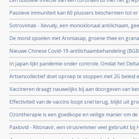
Een dubbele infectie van een coronavirus met het griep
immuunziekte die niet goed reageren op de goedgekeu
ziekte en meer ziekenhuisopnames en overlijdingen blijk
Passieve immuniteit kan 60 plussers beschermen tot er e
studie.
viroloog Jaap Goudsmid
Sotrovimab - Xevudy, een monoklonaal antilichaam, gee
bij patienten die reeds besmet zijn. EMA gaat snel goed
De mond spoelen met Aroniasap, groene thee en grana
gebruik in Europa.
het coronavirus - Covid-19 virus en geeft 80 tot 97 pr
Nieuwe Chinese Covid-19-antilichaambehandeling (BG
doorgeven van virus.
Covid-19 - coronavirus is veelbelovend en neutraliseert 
In Japan lijkt pandemie onder controle. Omdat het Delta
Chinese coronapatienten
gemuteerd of omdat er veel ivermectine wordt gebruikt
Artsencollectief doet oproep te stoppen met 2G beleid 
de druk op de zorg te verminderen
Vaccineren draagt nauwelijks bij aan doorgeven van be
vaccineren lijkt juist doorgeven van besmettingen en o
Effectiviteit van de vaccins loopt snel terug, blijkt uit
stimuleren. Bewijst groot internationaal onderzoek in 6
onder 800.000 veteranen.
Ozontherapie is een goedkope en veilige manier om de 
virussen - de overvloedige zwavel bevattende aminozure
Paxlovid - Ritonavir, een virusremmer veel gebruikt bij 
SARS-CoV-2 aan te pakken en te elimineren
ziekenhuisopname bij kwetsbare coronapatiënten met 8