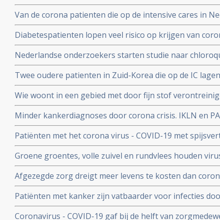
corona virus die een SOHA score - sepsis-geïnduceerde 
Van de corona patienten die op de intensive cares in 
hadden bij opname op de Intensive Care
32 procent mensen met ernstig overgewicht en obesita
Diabetespatienten lopen veel risico op krijgen van coron
eerste Nederlandse onderzoek onder 100 patienten. 25
Nederlandse onderzoekers starten studie naar chloroqu
patienten die besmet zijn met het coronavirus - COVID-
Twee oudere patienten in Zuid-Korea die op de IC lagen
corona virus door bloedplasma behandeling van geneze
Wie woont in een gebied met door fijn stof verontreini
groter risico op overlijden aan corona virus in vergeli
Minder kankerdiagnoses door corona crisis. IKLN en PA
zuiverder lucht
effecten op langere termijn schrijven zij in een brief.
Patiënten met het corona virus - COVID-19 met spijsve
slechtere prognose om te overleven dan patiënten zond
Groene groentes, volle zuivel en rundvlees houden viru
blijkt uit studie van kinderarts Ellen van der Gaag. En 
Afgezegde zorg dreigt meer levens te kosten dan corona v
virus (COVID-19)
van Gupta Strategists, een adviesbureau gericht op de
Patiënten met kanker zijn vatbaarder voor infecties d
(beenmergonderdrukking) veroorzaakt door hun ziekte
Coronavirus - COVID-19 gaf bij de helft van zorgmedewe
overleden daardoor relatief meer kankerpatienten door