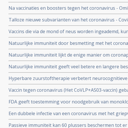
invaliditeit deden zich voor tijdens de studies van de 
Na vaccinaties en boosters tegen het coronavirus - Omik
Pfizer in vergelijking met de placebogroep
overige oorzaken blijkt uit grafieken bijgehouden en 
Talloze nieuwe subvarianten van het coronavirus - Cov
Herman Steigstra, Anton Theunissen en Maurice de Ho
boostervaccins en ontsnappen aan eigen immuunsysteem.
Vaccins die via de mond of neus worden ingeademd, ku
Twee mond- en neusvaccins krijgen goedkeuring in China
Natuurlijke immuniteit door besmetting met het corona
vs 23 procent) tegen Omicron varianten BA.4 en BA.5 da
Natuurlijke immuniteit lijkt de enige manier om corona
Zweeds onderzoek ziet effectiviteit van vaccins binnen
Natuurlijke immuniteit geeft veel betere en langere b
nagenoeg geen bescherming meer.
coronavirus - Covid-19 dan een vaccin dat zijn bescherming
Hyperbare zuurstoftherapie verbetert neurocognitiev
veroorzaakt door coronabesmetting bij patienten met 
Vaccin tegen coronavirus (Het CoVLP+AS03-vaccin) geba
stoffen geeft uitstekende bescherming tegen ziek word
FDA geeft toestemming voor noodgebruik van monoklo
ziekte (78 procent)
(tixagevimab plus cilgavimab) voor preventie van COVID
Een dubbele infectie van een coronavirus met het griep
immuunziekte die niet goed reageren op de goedgekeu
ziekte en meer ziekenhuisopnames en overlijdingen blijk
Passieve immuniteit kan 60 plussers beschermen tot er e
studie.