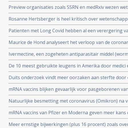
coronavirus - Covid-19 en al opgenomen in het ziekenhu
Preview organisaties zoals SSRN en medRxiv wezen wet
analyse zien van alle studies wereldwijd
onderzoek af als die afweken van Amerikaans overheid
Rosanne Hertsberger is heel kritisch over wetenschapper
de maatregelen.
gemanipuleeerd zwegen over misvattingen tijdens de co
Patienten met Long Covid hebben al een verergering 
vermoeidheid, moeite met het reguleren van de lichaa
Maurice de Hond analyseert het verloop van de corona
disfunctie, zelfs na een lichte inspanning.
opeenvolgende artikelen.
Ivermectine, een zogeheten antiparasitair middel (worme
coronavirus - Covid-19 zeer goed te kunnen bestrijden.
De 10 meest gebruikte leugens in Amerika door medici e
studies blijkt zeer grote effectiviteit.
klakkeloos overgenomen rondom het corona virus en d
Duits onderzoek vindt meer oorzaken aan sterfte door 
buiten
hersenen, bloedvaten en hart (myocarditis) bij pathol
mRNA vaccins blijken gevaarlijk voor pasgeborenen va
overleden net na vaccinatie tegen coronavirus.
moeders. Minder bloedplasmacellen tast immuniteit aa
Natuurlijke besmetting met coronavirus (Omikron) na va
blijkt niet bruikbaar voor stamceltransplantaties.
bescherming, al zijn er twijfels over bescherming doo
mRNA vaccins van Pfizer en Moderna geven meer kans 
varianten van Omikron.
dat ze een ziekenhuisopname voorkomen. Blijkt uit nie
Meer ernstige bijwerkingen (plus 16 procent) zoals ove
studiegegevens