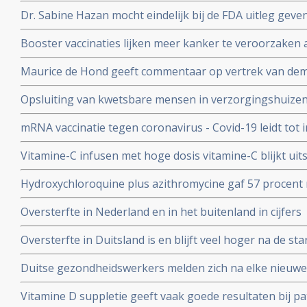
vaccinatie in vergelijking met andere jaren
Dr. Sabine Hazan mocht eindelijk bij de FDA uitleg gev
complementaire middelen en de samenstelling van de darm
Booster vaccinaties lijken meer kanker te veroorzaken a
en waarschuwt voor gebruik van mRNA vaccins als boos
Maurice de Hond geeft commentaar op vertrek van demi
Kuipers en verhoor van Fauci in Amerika en weerlegt 
Opsluiting van kwetsbare mensen in verzorgingshuizen 
genadeloze analyse
de slechtst mogelijke resultaten
mRNA vaccinatie tegen coronavirus - Covid-19 leidt tot
natuurlijke infectie met Sars-Cov-2 leidt tot langduri
Vitamine-C infusen met hoge dosis vitamine-C blijkt uit
besmet met het corona virus (COVID-19) en al met longo
Hydroxychloroquine plus azithromycine gaf 57 procent 
Studie.
coronavirus besmetting bij patienten opgenomen in het 
Oversterfte in Nederland en in het buitenland in cijfers
Belgische studie
Oversterfte in Duitsland is en blijft veel hoger na de star
peer reviewed studie en artsencollectief schrijft daarov
Duitse gezondheidswerkers melden zich na elke nieuwe 
coronavirus - Covid-19 vaker ziek blijkt uit vergelijkend
Vitamine D suppletie geeft vaak goede resultaten bij pa
en derde vaccinatierondes