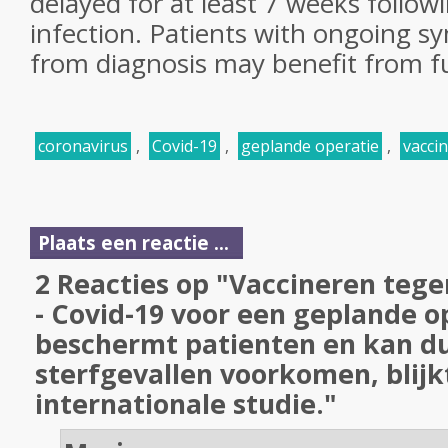
delayed for at least 7 weeks follo
infection. Patients with ongoing 
from diagnosis may benefit from fu
coronavirus
,
Covid-19
,
geplande operatie
,
vacci
Plaats een reactie ...
2 Reacties op "Vaccineren tege
- Covid-19 voor een geplande o
beschermt patienten en kan d
sterfgevallen voorkomen, blijkt
internationale studie."