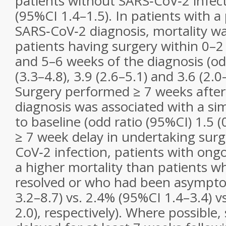
patients without SARS‐CoV‐2 infec
(95%CI 1.4–1.5). In patients with a
SARS‐CoV‐2 diagnosis, mortality wa
patients having surgery within 0–
and 5–6 weeks of the diagnosis (od
(3.3–4.8), 3.9 (2.6–5.1) and 3.6 (2.0–
Surgery performed ≥ 7 weeks afte
diagnosis was associated with a simi
to baseline (odd ratio (95%CI) 1.5 (0
≥ 7 week delay in undertaking surg
CoV‐2 infection, patients with on
a higher mortality than patients
resolved or who had been asympto
3.2–8.7) vs. 2.4% (95%CI 1.4–3.4) v
2.0), respectively). Where possible