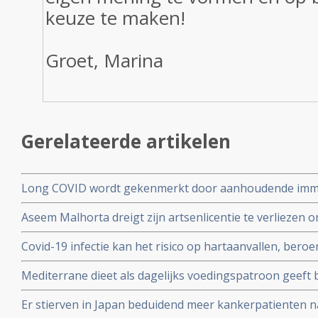
keuze te maken!
Groet, Marina
Gerelateerde artikelen
Long COVID wordt gekenmerkt door aanhoudende immuu
cytotoxische CD8+ T-cellen op het SARS-CoV-2 virus g
Aseem Malhorta dreigt zijn artsenlicentie te verliezen o
immuunreacties op de herpesvirussen Epstein-Barr-viru
Covid mRNA vaccins ter discussie stelde in een studiera
patienten met aanhoudende Long Covid
Covid-19 infectie kan het risico op hartaanvallen, beroe
jarige leeftijd plotseling overleedt aan een hartaanval
gedurende drie jaar na een infectie verhogen
Mediterrane dieet als dagelijks voedingspatroon geeft
coronavirus - Covid-19 blijkt uit meta analyse van 6 gro
Er stierven in Japan beduidend meer kankerpatienten 