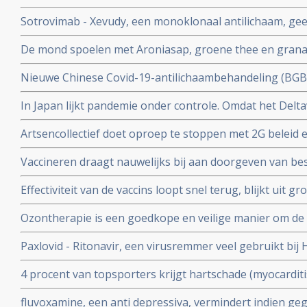
viroloog Jaap Goudsmid
Sotrovimab - Xevudy, een monoklonaal antilichaam, gee
bij patienten die reeds besmet zijn. EMA gaat snel goed
De mond spoelen met Aroniasap, groene thee en grana
gebruik in Europa.
het coronavirus - Covid-19 virus en geeft 80 tot 97 pr
Nieuwe Chinese Covid-19-antilichaambehandeling (BG
doorgeven van virus.
Covid-19 - coronavirus is veelbelovend en neutraliseert 
In Japan lijkt pandemie onder controle. Omdat het Delta
Chinese coronapatienten
gemuteerd of omdat er veel ivermectine wordt gebruikt
Artsencollectief doet oproep te stoppen met 2G beleid 
de druk op de zorg te verminderen
Vaccineren draagt nauwelijks bij aan doorgeven van be
vaccineren lijkt juist doorgeven van besmettingen en o
Effectiviteit van de vaccins loopt snel terug, blijkt uit
stimuleren. Bewijst groot internationaal onderzoek in 6
onder 800.000 veteranen.
Ozontherapie is een goedkope en veilige manier om de 
virussen - de overvloedige zwavel bevattende aminozure
Paxlovid - Ritonavir, een virusremmer veel gebruikt bij 
SARS-CoV-2 aan te pakken en te elimineren
ziekenhuisopname bij kwetsbare coronapatiënten met 8
4 procent van topsporters krijgt hartschade (myocardit
tijd wordt ingenomen
na lichte klachten als na ernstige klachten blijkt uit n
fluvoxamine, een anti depressiva, vermindert indien ge