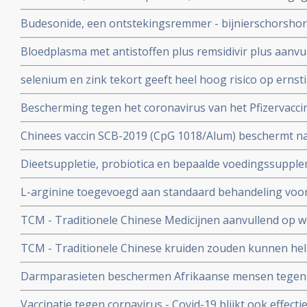
het risico op overlijden met 90 procent door COVID-19
Budesonide, een ontstekingsremmer - bijnierschorshor
met de ziekte om intensieve medische zorg te krijgen
astmapatienten, blijkt gebruikt als neusspray effectief
Bloedplasma met antistoffen plus remsidivir plus aanvu
coronavirus - Covid-19
en aspirine moet president Donald Trump redden van he
selenium en zink tekort geeft heel hoog risico op ernst
aan het coronavirus - Covid-19. Blijkt uit nieuw onderzo
Bescherming tegen het coronavirus van het Pfizervacci
minder. Na 5 maanden is slechts nog 47 procent besch
Chinees vaccin SCB-2019 (CpG 1018/Alum) beschermt n
ziekenhuisopname en overlijden bij alle bekende varian
Dieetsuppletie, probiotica en bepaalde voedingssupple
Covid-19 blijkt uit SPECTRA fase III studie
of als aanvullende of alleenstaande behandeling van p
L-arginine toegevoegd aan standaard behandeling vo
coronavirus - SARS-CoV-2 - geeft interessante resultate
ernstige ziekte door coronavirus - Covid-19 verbetert 
studies
TCM - Traditionele Chinese Medicijnen aanvullend op we
ziekenhuisverblijf met
bij patienten met milde tot matige COVID-19 - coronavi
TCM - Traditionele Chinese kruiden zouden kunnen hel
Corona virus, zeggen Chinese onderzoekers
Darmparasieten beschermen Afrikaanse mensen tegen h
hun immuunsysteem reageert anders dan immuunsyst
Vaccinatie tegen cornavirus - Covid-19 blijkt ook effect