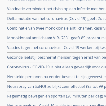
immuunziektes en mensen die immuunonderdrukkende 
Vaccinatie vermindert het risico op een infectie met het
immuniteit van een eerdere infectie beschermt echter nog
Delta mutatie van het coronavirus (Covid-19) geeft 2x zo
keer. Dit toont groot onderzoek aan uit Israel
vs 4 procent) op ernstige ziekte dan de Alpha mutatie.
Combinatie van twee monoklonale antilichamen, casiri
COV) kan ernstig zieke Covid-19 patienten die zelf gee
Monoklonaal antilichaam VIR- 7831 geeft 85 procent m
behoeden voor overlijden
overlijden bij patienten met het coronavirus - COVID-19
Vaccins tegen het coronavirus - Covid-19 werken bij k
vergelijking met placebo
kankerpatienten onvoldoende blijkt uit groot Nederlan
Gezonde leefstijl beschermt mensen tegen ernst van b
- Covid-19. Blijkt uit groot Engels bevolkingsonderzoek
Coronavirus - COVID-19 is niet alleen gevaarlijk voor 
volwassenen van middelbare leeftijd blijkt uit grote rev
Herstelde personen na eerder besmet te zijn geweest 
waren niet besmettelijk voor anderen blijkt uit retrospec
Neusspray van SaNOtize blijkt zeer effectief (95 tot 99 
professionele basketballers en personeel.
met het coronavirus - Covid-19 zowel bij lichte als ernst
Regelmatig bewegen en sporten (20 minuten per dag) 
en leidt tot minder ziekenhuisopnames en sterfte door 
Het coronavirus - Covid-19 leidde tot meer nieuwe dia