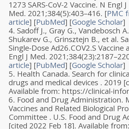
1273 SARS-CoV-2 Vaccine.
N Engl J
Med.
2021;
384
(5):403–416.
[
PMC f
article
]
[
PubMed
]
[
Google Scholar
]
4.
Sadoff J., Gray G., Vandebosch A.
Shukarev G., Grinsztejn B., et al. S
Single-Dose Ad26.COV2.S Vaccine a
Engl J Med.
2021;
384
(23):2187–22
article
]
[
PubMed
]
[
Google Scholar
]
5.
Health Canada. Search for clinic
drugs and medical devices . 2019 [
Available from: https://clinical-inf
6.
Food and Drug Administration. M
Vaccines and Related Biological Pr
Committee . U.S. Food and Drug Ad
[cited 2022 Feb 18]. Available from