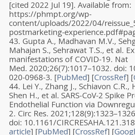
[cited 2022 Jul 19]. Available from:
https://phmpt.org/wp-
content/uploads/2022/04/reissue_5
postmarketing-experience.pdf#pa
43.
Gupta A., Madhavan M.V., Sehga
Mahajan S., Sehrawat T.S., et al. 
manifestations of COVID-19.
Nat
Med.
2020;
26
(7):1017–1032. doi: 
020-0968-3.
[
PubMed
] [
CrossRef
]
[
44.
Lei Y., Zhang J., Schiavon C.R.,
Shen H., et al. SARS-CoV-2 Spike P
Endothelial Function via Downregu
2.
Circ Res.
2021;
128
(9):1323–1326
doi: 10.1161/CIRCRESAHA.121.318
article
]
[
PubMed
] [
CrossRef
]
[
Googl