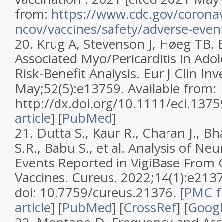
from:
https://www.cdc.gov/corona
ncov/vaccines/safety/adverse-even
20.
Krug A, Stevenson J, Høeg TB.
Associated Myo/Pericarditis in Adole
Risk-Benefit Analysis. Eur J Clin Inv
May;52(5):e13759. Available from:
http://dx.doi.org/10.1111/eci.137
article
]
[
PubMed
]
21.
Dutta S., Kaur R., Charan J., 
S.R., Babu S., et al. Analysis of Ne
Events Reported in VigiBase From
Vaccines.
Cureus.
2022;
14
(1):e213
doi: 10.7759/cureus.21376.
[
PMC f
article
]
[
PubMed
] [
CrossRef
]
[
Googl