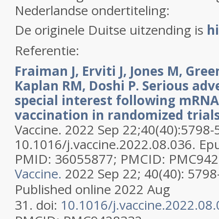
Nederlandse ondertiteling:
De originele Duitse uitzending is
h
Referentie:
Fraiman J, Erviti J, Jones M, Gre
Kaplan RM, Doshi P. Serious adv
special interest following mRN
vaccination in randomized trials
Vaccine. 2022 Sep 22;40(40):5798-5
10.1016/j.vaccine.2022.08.036. Ep
PMID: 36055877; PMCID: PMC942
Vaccine.
2022 Sep 22; 40(40): 5798
Published online 2022 Aug
31.
doi:
10.1016/j.vaccine.2022.08