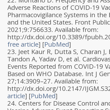
22.
Montano D. Frequency and Asso
Adverse Reactions of COVID-19 Vac
Pharmacovigilance Systems in the
and the United States. Front Public
2021;9:756633. Available from:
http://dx.doi.org/10.3389/fpubh.
free article
]
[
PubMed
]
23.
Jeet Kaur R, Dutta S, Charan J,
Tandon A, Yadav D, et al. Cardiova
Events Reported from COVID-19 Va
Based on WHO Database. Int J Gen
27;14:3909–27. Available from:
http://dx.doi.org/10.2147/IJGM.S
article
]
[
PubMed
]
24.
Centers for Disease Control an