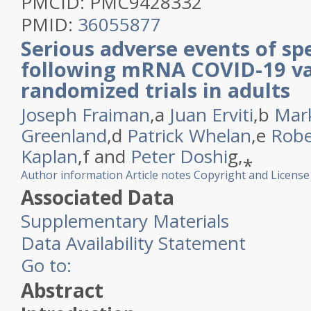
PMCID:
PMC9428332
PMID:
36055877
Serious adverse events of spe
following mRNA COVID-19 va
randomized trials in adults
Joseph Fraiman
,
a
Juan Erviti
,
b
Mar
Greenland
,
d
Patrick Whelan
,
e
Robe
Kaplan
,
f
and
Peter Doshi
g,
⁎
Author information
Article notes
Copyright and License
Associated Data
Supplementary Materials
Data Availability Statement
Go to:
Abstract