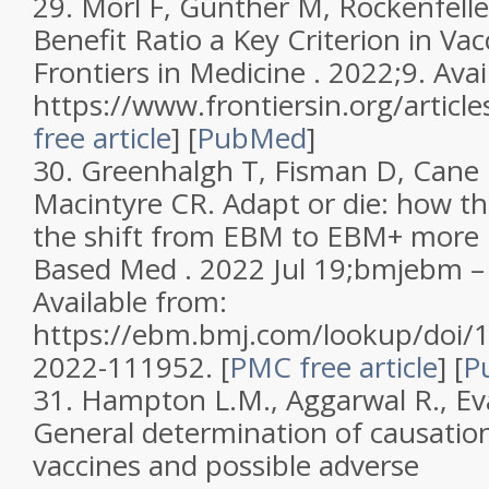
29.
Mörl F, Günther M, Rockenfelle
Benefit Ratio a Key Criterion in Va
Frontiers in Medicine . 2022;9. Avai
https://www.frontiersin.org/artic
free article
]
[
PubMed
]
30.
Greenhalgh T, Fisman D, Cane D
Macintyre CR. Adapt or die: how 
the shift from EBM to EBM+ more 
Based Med . 2022 Jul 19;bmjebm 
Available from:
https://ebm.bmj.com/lookup/doi/
2022-111952.
[
PMC free article
]
[
P
31.
Hampton L.M., Aggarwal R., Eva
General determination of causatio
vaccines and possible adverse