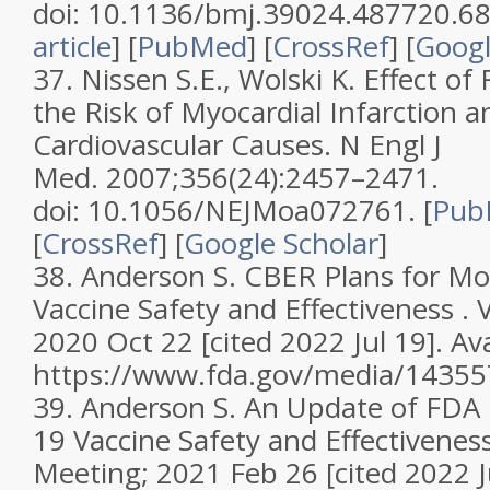
doi: 10.1136/bmj.39024.487720.68
article
]
[
PubMed
] [
CrossRef
]
[
Googl
37.
Nissen S.E., Wolski K. Effect of
the Risk of Myocardial Infarction 
Cardiovascular Causes.
N Engl J
Med.
2007;
356
(24):2457–2471.
doi: 10.1056/NEJMoa072761.
[
Pub
[
CrossRef
]
[
Google Scholar
]
38.
Anderson S. CBER Plans for M
Vaccine Safety and Effectiveness 
2020 Oct 22 [cited 2022 Jul 19]. Av
https://www.fda.gov/media/1435
39.
Anderson S. An Update of FDA
19 Vaccine Safety and Effectivene
Meeting; 2021 Feb 26 [cited 2022 Ju