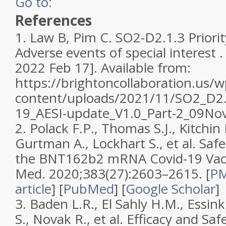
Go to:
References
1.
Law B, Pim C. SO2-D2.1.3 Priorit
Adverse events of special interest .
2022 Feb 17]. Available from:
https://brightoncollaboration.us/w
content/uploads/2021/11/SO2_D2
19_AESI-update_V1.0_Part-2_09No
2.
Polack F.P., Thomas S.J., Kitchin 
Gurtman A., Lockhart S., et al. Safe
the BNT162b2 mRNA Covid-19 Vac
Med.
2020;
383
(27):2603–2615.
[
PM
article
]
[
PubMed
]
[
Google Scholar
]
3.
Baden L.R., El Sahly H.M., Essink 
S., Novak R., et al. Efficacy and S