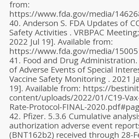
from:
https://www.fda.gov/media/1462
40.
Anderson S. FDA Updates of C
Safety Activities . VRBPAC Meeting;
2022 Jul 19]. Available from:
https://www.fda.gov/media/1500
41.
Food and Drug Administration
of Adverse Events of Special Inter
Vaccine Safety Monitoring . 2021 Ja
19]. Available from: https://bestini
content/uploads/2022/01/C19-Vax-
Rate-Protocol-FINAL-2020.pdf#pa
42.
Pfizer. 5.3.6 Cumulative analysi
authorization adverse event repor
(BNT162b2) received through 28-F