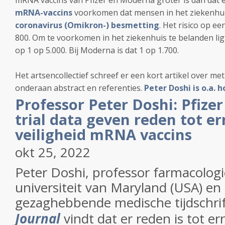
mRNA vaccins van Pfizer en Moderna groter is dan dat e
mRNA-vaccins
voorkomen dat mensen in het ziekenhu
coronavirus (Omikron-) besmetting
. Het risico op ee
800. Om te voorkomen in het ziekenhuis te belanden ligt 
op 1 op 5.000. Bij Moderna is dat 1 op 1.700.
Het artsencollectief schreef er een kort artikel over met 
onderaan abstract en referenties.
Peter Doshi is o.a.
Professor Peter Doshi: Pfize
trial data geven reden tot e
veiligheid mRNA vaccins
okt 25, 2022
Peter Doshi, professor farmacolog
universiteit van Maryland (USA) en 
gezaghebbende medische tijdschri
Journal
vindt dat er reden is tot e