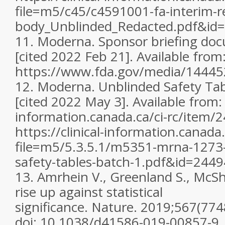
file=m5/c45/c4591001-fa-interim-r
body_Unblinded_Redacted.pdf&id
11.
Moderna. Sponsor briefing do
[cited 2022 Feb 21]. Available from
https://www.fda.gov/media/14445
12.
Moderna. Unblinded Safety Tabl
[cited 2022 May 3]. Available from: h
information.canada.ca/ci-rc/item/
https://clinical-information.canada.
file=m5/5.3.5.1/m5351-mrna-1273
safety-tables-batch-1.pdf&id=2449
13.
Amrhein V., Greenland S., McSh
rise up against statistical
significance.
Nature.
2019;
567
(774
doi: 10.1038/d41586-019-00857-9.