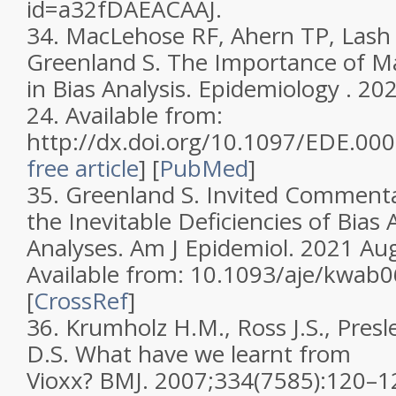
id=a32fDAEACAAJ.
34.
MacLehose RF, Ahern TP, Lash 
Greenland S. The Importance of 
in Bias Analysis. Epidemiology . 20
24. Available from:
http://dx.doi.org/10.1097/EDE.0
free article
]
[
PubMed
]
35.
Greenland S. Invited Commenta
the Inevitable Deficiencies of Bias 
Analyses. Am J Epidemiol. 2021 Au
Available from: 10.1093/aje/kwab06
[
CrossRef
]
36.
Krumholz H.M., Ross J.S., Presl
D.S. What have we learnt from
Vioxx?
BMJ.
2007;
334
(7585):120–1