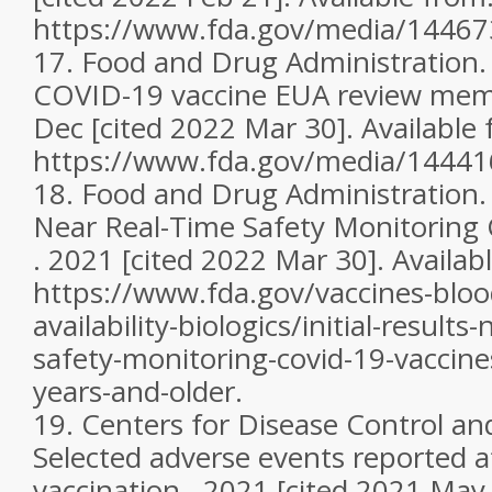
https://www.fda.gov/media/14467
17.
Food and Drug Administration.
COVID-19 vaccine EUA review me
Dec [cited 2022 Mar 30]. Available 
https://www.fda.gov/media/14441
18.
Food and Drug Administration. I
Near Real-Time Safety Monitoring
. 2021 [cited 2022 Mar 30]. Availab
https://www.fda.gov/vaccines-blood
availability-biologics/initial-results
safety-monitoring-covid-19-vaccin
years-and-older.
19.
Centers for Disease Control an
Selected adverse events reported 
vaccination . 2021 [cited 2021 May 