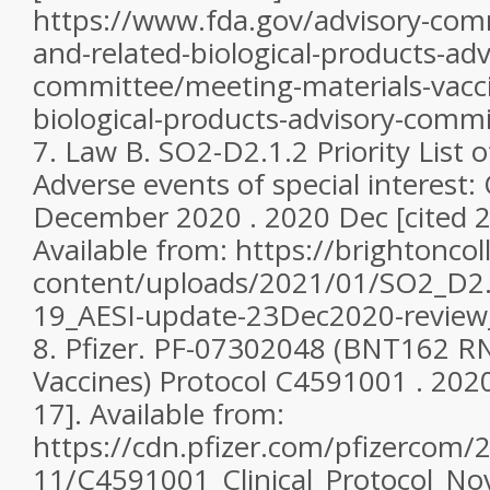
https://www.fda.gov/advisory-com
and-related-biological-products-adv
committee/meeting-materials-vacci
biological-products-advisory-commi
7.
Law B. SO2-D2.1.2 Priority List
Adverse events of special interest:
December 2020 . 2020 Dec [cited 2
Available from: https://brightonco
content/uploads/2021/01/SO2_D2.
19_AESI-update-23Dec2020-review_
8.
Pfizer. PF-07302048 (BNT162 
Vaccines) Protocol C4591001 . 2020
17]. Available from:
https://cdn.pfizer.com/pfizercom/
11/C4591001_Clinical_Protocol_No