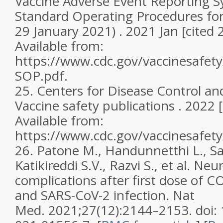
Vaccine Adverse Event Reporting 
Standard Operating Procedures for
29 January 2021) . 2021 Jan [cited
Available from:
https://www.cdc.gov/vaccinesafet
SOP.pdf.
25.
Centers for Disease Control an
Vaccine safety publications . 2022 
Available from:
https://www.cdc.gov/vaccinesafety
26.
Patone M., Handunnetthi L., Saa
Katikireddi S.V., Razvi S., et al. Neu
complications after first dose of 
and SARS-CoV-2 infection.
Nat
Med.
2021;
27
(12):2144–2153. doi: