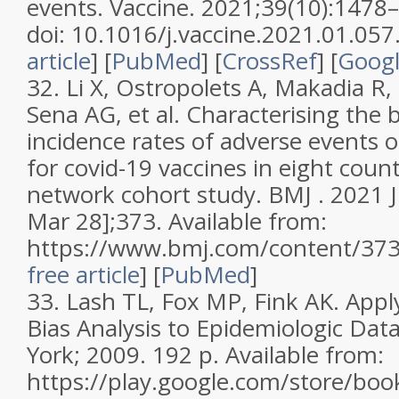
events.
Vaccine.
2021;
39
(10):1478
doi: 10.1016/j.vaccine.2021.01.057
article
]
[
PubMed
] [
CrossRef
]
[
Googl
32.
Li X, Ostropolets A, Makadia R,
Sena AG, et al. Characterising the
incidence rates of adverse events of
for covid-19 vaccines in eight count
network cohort study. BMJ . 2021 J
Mar 28];373. Available from:
https://www.bmj.com/content/37
free article
]
[
PubMed
]
33.
Lash TL, Fox MP, Fink AK. Appl
Bias Analysis to Epidemiologic Dat
York; 2009. 192 p. Available from:
https://play.google.com/store/book