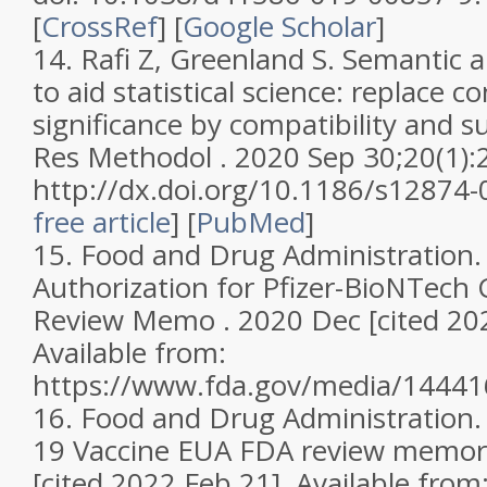
[
CrossRef
]
[
Google Scholar
]
14.
Rafi Z, Greenland S. Semantic a
to aid statistical science: replace 
significance by compatibility and 
Res Methodol . 2020 Sep 30;20(1):2
http://dx.doi.org/10.1186/s12874
free article
]
[
PubMed
]
15.
Food and Drug Administration
Authorization for Pfizer-BioNTech
Review Memo . 2020 Dec [cited 202
Available from:
https://www.fda.gov/media/14441
16.
Food and Drug Administration
19 Vaccine EUA FDA review memo
[cited 2022 Feb 21]. Available from