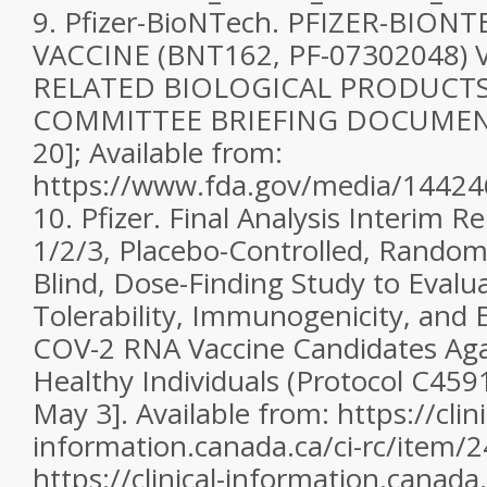
9.
Pfizer-BioNTech. PFIZER-BION
VACCINE (BNT162, PF-07302048)
RELATED BIOLOGICAL PRODUCTS
COMMITTEE BRIEFING DOCUMENT.
20]; Available from:
https://www.fda.gov/media/1442
10.
Pfizer. Final Analysis Interim R
1/2/3, Placebo-Controlled, Random
Blind, Dose-Finding Study to Evalua
Tolerability, Immunogenicity, and E
COV-2 RNA Vaccine Candidates Aga
Healthy Individuals (Protocol C4591
May 3]. Available from: https://clini
information.canada.ca/ci-rc/item/
https://clinical-information.canada.