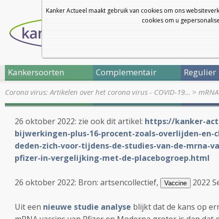
Kanker Actueel maakt gebruik van cookies om ons websiteverk
cookies om u gepersonalisee
Kankersoorten
Complementair
Regulier
Corona virus: Artikelen over het corona virus - COVID-19…
>
mRNA 
26 oktober 2022: zie ook dit artikel:
https://kanker-act
bijwerkingen-plus-16-procent-zoals-overlijden-en-ch
deden-zich-voor-tijdens-de-studies-van-de-mrna-v
pfizer-in-vergelijking-met-de-placebogroep.html
26 oktober 2022: Bron: artsencollectief,
2022 Se
Vaccine
Uit een
nieuwe studie analyse
blijkt dat de kans op e