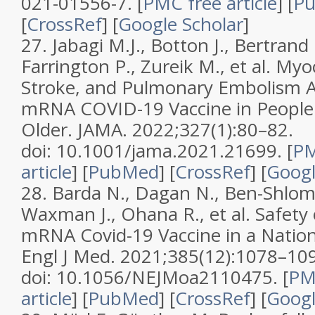
021-01556-7.
[
PMC free article
]
[
P
[
CrossRef
]
[
Google Scholar
]
27.
Jabagi M.J., Botton J., Bertrand 
Farrington P., Zureik M., et al. Myo
Stroke, and Pulmonary Embolism 
mRNA COVID-19 Vaccine in People 
Older.
JAMA.
2022;
327
(1):80–82.
doi: 10.1001/jama.2021.21699.
[
PM
article
]
[
PubMed
] [
CrossRef
]
[
Googl
28.
Barda N., Dagan N., Ben-Shlomo
Waxman J., Ohana R., et al. Safet
mRNA Covid-19 Vaccine in a Natio
Engl J Med.
2021;
385
(12):1078–10
doi: 10.1056/NEJMoa2110475.
[
PM
article
]
[
PubMed
] [
CrossRef
]
[
Googl