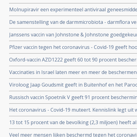
- Covid-19 komen zelden voor blijkt uit nieuwe studieg
Molnupiravir een experimenteel antiviraal geneesmiddel,
virussen, waaronder coronavirussen en specifiek SARS
De samenstelling van de darmmicrobiota - darmflora ve
coronavirus verdwenen bij alle deelnemende patienten.
COVID-19, vooral de functies in het darmmicrobioom die
Janssens vaccin van Johnstone & Johnstone goedgekeur
immuunreacties beinvloeden de ernst van de ziekte va
vaccin tegen het coronavirus.
Pfizer vaccin tegen het coronavirus - Covid-19 geeft h
met 90 procent effectiviteit, maar er zijn nog veel vra
Oxford-vaccin AZD1222 geeft 60 tot 90 procent bescher
Covid-19 zegt producent Astrazeneca in een persberich
Vaccinaties in Israel laten meer en meer de beschermend
een maand meer jongeren opgenomen dan ouderen in d
Viroloog Jaap Goudsmit geeft in Buitenhof en het Paro
snel van de maatregelen afkomen. Vaccineer alle 60 pl
Russisch vaccin Spoetnik V geeft 91 procent beschermi
procent bescherming tegen ernstig ziek worden. Blijkt ui
Het coronavirus - Covid-19 muteert. Kennislink legt uit
tussenresultaten
vaccins bv.
13 tot 15 procent van de bevolking (2,3 miljoen) heeft a
coronavirus aangemaakt en hebben al langdurende imm
Veel meer mensen lijken beschermd tegen het coronavir
opgebouwd. Blijkt uit onderzoek van bloedbank Sanqu