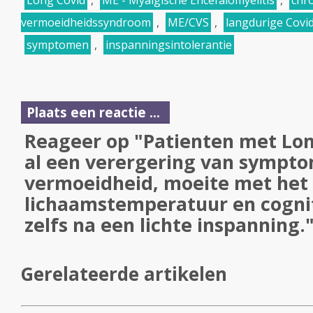
Long Covid
,
ME - Myalgische Encefalomyelitis
,
chr
vermoeidheidssyndroom
,
ME/CVS
,
langdurige Covi
symptomen
,
inspanningsintolerantie
Plaats een reactie ...
Reageer op "Patienten met Lo
al een verergering van sympto
vermoeidheid, moeite met het 
lichaamstemperatuur en cognit
zelfs na een lichte inspanning.
Gerelateerde artikelen