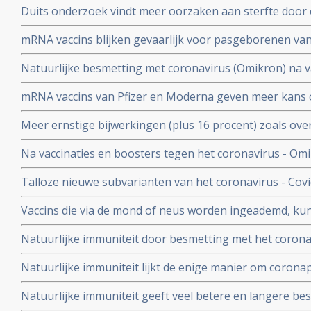
Duits onderzoek vindt meer oorzaken aan sterfte door 
buiten
hersenen, bloedvaten en hart (myocarditis) bij pathol
mRNA vaccins blijken gevaarlijk voor pasgeborenen va
overleden net na vaccinatie tegen coronavirus.
moeders. Minder bloedplasmacellen tast immuniteit aa
Natuurlijke besmetting met coronavirus (Omikron) na va
blijkt niet bruikbaar voor stamceltransplantaties.
bescherming, al zijn er twijfels over bescherming doo
mRNA vaccins van Pfizer en Moderna geven meer kans 
varianten van Omikron.
dat ze een ziekenhuisopname voorkomen. Blijkt uit nie
Meer ernstige bijwerkingen (plus 16 procent) zoals ove
studiegegevens
invaliditeit deden zich voor tijdens de studies van de 
Na vaccinaties en boosters tegen het coronavirus - Omik
Pfizer in vergelijking met de placebogroep
overige oorzaken blijkt uit grafieken bijgehouden en 
Talloze nieuwe subvarianten van het coronavirus - Cov
Herman Steigstra, Anton Theunissen en Maurice de Ho
boostervaccins en ontsnappen aan eigen immuunsysteem.
Vaccins die via de mond of neus worden ingeademd, ku
Twee mond- en neusvaccins krijgen goedkeuring in China
Natuurlijke immuniteit door besmetting met het corona
vs 23 procent) tegen Omicron varianten BA.4 en BA.5 da
Natuurlijke immuniteit lijkt de enige manier om corona
Zweeds onderzoek ziet effectiviteit van vaccins binnen
Natuurlijke immuniteit geeft veel betere en langere b
nagenoeg geen bescherming meer.