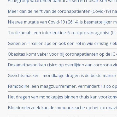
Actiegroep waaronder aantal artsen en huisartsen wil 
wetenschappers
mogelijkheid moet krijgen om de huisarts te vragen o
Meer dan de helft van de coronapatienten (Covid-19) 
standaard aanpak voor covid-19 zoals die nu geldt.
hoest (84%), koorts (80%), spierpijn (63%), koude rillin
Nieuwe mutatie van Covid-19 (G614) is besmettelijker m
hoofdpijn (59%), en kortademigheid (57%)
verklaart hoge aantal besmettingen in USA. En nieuwe
Tocilizumab, een interleukine-6-receptorantagonist (I
D614 van het Covid-19 virus over zodra deze kruisen.
verbetert overleving, minder mechanische beademing n
Genen en T-cellen spelen ook een rol in wie ernstig zie
klachten van patienten met het cytokine-release-syndr
minder ziek blijkt uit verschillende nieuwe studies
COVID-19
Obesitas komt vaker voor bij coronapatienten op de IC en
met de algehele bevolking in Frankrijk. Ook elders is ob
Dexamethason kan risico op overlijden aan cororona vi
te krijgen
wanneer patienten eenmaal aan de beademing liggen. M
Gezichtsmasker - mondkapje dragen is de beste manier
coronavirus - Covid-19 te verminderen. Blijkt uit grote 
Famotidine, een maagzuurremmer, vermindert risico op 
COVID-19, en voorkomt dat er mechanisch beademd moet
Het dragen van mondkapjes binnen thuis kan voorkome
onder 1000 coronapatienten
besmet worden met het coronavirus - COVID-19 blijkt ui
Bloedonderzoek kan de immuunreactie op het coronavi
volgen en voorspellen hoe de ziekte zich zal ontwikkele