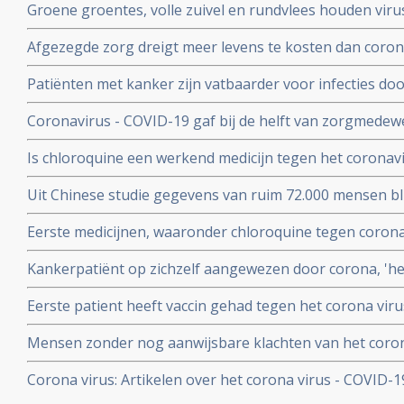
Groene groentes, volle zuivel en rundvlees houden viru
blijkt uit studie van kinderarts Ellen van der Gaag. En 
Afgezegde zorg dreigt meer levens te kosten dan corona v
virus (COVID-19)
van Gupta Strategists, een adviesbureau gericht op de
Patiënten met kanker zijn vatbaarder voor infecties d
(beenmergonderdrukking) veroorzaakt door hun ziekte
Coronavirus - COVID-19 gaf bij de helft van zorgmedewe
overleden daardoor relatief meer kankerpatienten door
verkoudheid en geen koorts en zij bleven gewoon werken
Is chloroquine een werkend medicijn tegen het coronavi
onderzoek bij 86 zorgmedewerkers
wel op. Hier een paar studies
Uit Chinese studie gegevens van ruim 72.000 mensen bl
mensen besmet met het corona virus - Covid-19 alleen m
Eerste medicijnen, waaronder chloroquine tegen corona 
herstelt
uitstekend te werken. 80 procent minder virus in bloed
Kankerpatiënt op zichzelf aangewezen door corona, 'het i
onderzoekers
NOS in een artikel
Eerste patient heeft vaccin gehad tegen het corona virus
Mensen zonder nog aanwijsbare klachten van het coron
besmet blijken het corona virus ook en zelfs nog snell
Corona virus: Artikelen over het corona virus - COVID-
dan mensen met al wel aanwijsbare klachten
aan kankerpatienten, een overzicht