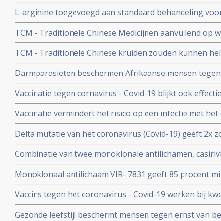
of als aanvullende of alleenstaande behandeling van p
L-arginine toegevoegd aan standaard behandeling vo
coronavirus - SARS-CoV-2 - geeft interessante resultate
ernstige ziekte door coronavirus - Covid-19 verbetert 
studies
TCM - Traditionele Chinese Medicijnen aanvullend op we
ziekenhuisverblijf met
bij patienten met milde tot matige COVID-19 - coronavi
TCM - Traditionele Chinese kruiden zouden kunnen hel
Corona virus, zeggen Chinese onderzoekers
Darmparasieten beschermen Afrikaanse mensen tegen h
hun immuunsysteem reageert anders dan immuunsyst
Vaccinatie tegen cornavirus - Covid-19 blijkt ook effect
immuunziektes en mensen die immuunonderdrukkende 
Vaccinatie vermindert het risico op een infectie met het
immuniteit van een eerdere infectie beschermt echter nog
Delta mutatie van het coronavirus (Covid-19) geeft 2x zo
keer. Dit toont groot onderzoek aan uit Israel
vs 4 procent) op ernstige ziekte dan de Alpha mutatie.
Combinatie van twee monoklonale antilichamen, casiri
COV) kan ernstig zieke Covid-19 patienten die zelf gee
Monoklonaal antilichaam VIR- 7831 geeft 85 procent m
behoeden voor overlijden
overlijden bij patienten met het coronavirus - COVID-19
Vaccins tegen het coronavirus - Covid-19 werken bij k
vergelijking met placebo
kankerpatienten onvoldoende blijkt uit groot Nederlan
Gezonde leefstijl beschermt mensen tegen ernst van b