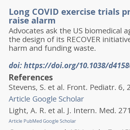
Long COVID exercise trials 
raise alarm
Advocates ask the US biomedical a
the design of its RECOVER initiative
harm and funding waste.
doi: https://doi.org/10.1038/d415
References
Stevens, S.
et al.
Front. Pediatr.
6
, 
Article
Google Scholar
Light, A. R.
et al.
J. Intern. Med.
27
Article
PubMed
Google Scholar