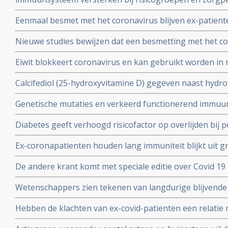
wachten op vaccin, aldus Immunoloog dr. Carla Peeters
Eenmaal besmet met het coronavirus blijven ex-patient
studie. Immuniteit voor Covid-19-infectie blijft minsten
Nieuwe studies bewijzen dat een besmetting met het co
waarschijnlijk langer dan dat.
langdurige immuniteit geeft door IgM en IgA antistoff
Eiwit blokkeert coronavirus en kan gebruikt worden in 
immuunsysteem
mondkapje zou dan niet meer nodig zijn.
Calcifediol (25-hydroxyvitamine D) gegeven naast hydr
in vroeg stadium van een behandeling voor COVID-19-p
Genetische mutaties en verkeerd functionerend immuu
het aantal opnames op de intensive care-afdeling en vo
interferon type 1 komt voor bij ca 10 tot 15 procent va
Diabetes geeft verhoogd risicofactor op overlijden bij
coronavirus - COVID-19, zelfs na correctie voor obesi
Ex-coronapatienten houden lang immuniteit blijkt uit gr
en relevante andere aandoeningen - comorbiditeit
procent van besmette personen had antistoffen en 44 p
De andere krant komt met speciale editie over Covid 19 
mensen had antistoffen en immuniteit.
kritische artikelen die zeker ook gelezen zouden moet
Wetenschappers zien tekenen van langdurige blijvende
coronavirus - Covid-19, zelfs na milde infecties. Blijkt ui
Hebben de klachten van ex-covid-patienten een relatie 
vermoeidheidssyndroom? Er zijn wel heel veel overeen