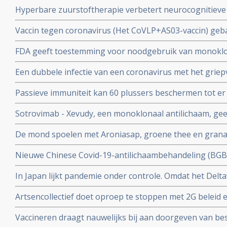
coronavirus - Covid-19 dan een vaccin dat zijn bescherming
Hyperbare zuurstoftherapie verbetert neurocognitiev
veroorzaakt door coronabesmetting bij patienten met 
Vaccin tegen coronavirus (Het CoVLP+AS03-vaccin) geba
stoffen geeft uitstekende bescherming tegen ziek word
FDA geeft toestemming voor noodgebruik van monoklo
ziekte (78 procent)
(tixagevimab plus cilgavimab) voor preventie van COVID
Een dubbele infectie van een coronavirus met het griep
immuunziekte die niet goed reageren op de goedgekeu
ziekte en meer ziekenhuisopnames en overlijdingen blijk
Passieve immuniteit kan 60 plussers beschermen tot er e
studie.
viroloog Jaap Goudsmid
Sotrovimab - Xevudy, een monoklonaal antilichaam, gee
bij patienten die reeds besmet zijn. EMA gaat snel goed
De mond spoelen met Aroniasap, groene thee en grana
gebruik in Europa.
het coronavirus - Covid-19 virus en geeft 80 tot 97 pr
Nieuwe Chinese Covid-19-antilichaambehandeling (BG
doorgeven van virus.
Covid-19 - coronavirus is veelbelovend en neutraliseert 
In Japan lijkt pandemie onder controle. Omdat het Delta
Chinese coronapatienten
gemuteerd of omdat er veel ivermectine wordt gebruikt
Artsencollectief doet oproep te stoppen met 2G beleid 
de druk op de zorg te verminderen
Vaccineren draagt nauwelijks bij aan doorgeven van be