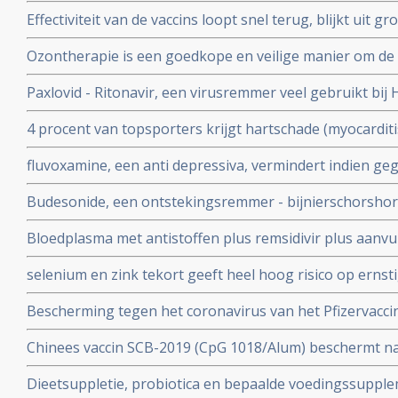
vaccineren lijkt juist doorgeven van besmettingen en o
Effectiviteit van de vaccins loopt snel terug, blijkt uit
stimuleren. Bewijst groot internationaal onderzoek in 6
onder 800.000 veteranen.
Ozontherapie is een goedkope en veilige manier om de 
virussen - de overvloedige zwavel bevattende aminozure
Paxlovid - Ritonavir, een virusremmer veel gebruikt bij 
SARS-CoV-2 aan te pakken en te elimineren
ziekenhuisopname bij kwetsbare coronapatiënten met 8
4 procent van topsporters krijgt hartschade (myocardit
tijd wordt ingenomen
na lichte klachten als na ernstige klachten blijkt uit n
fluvoxamine, een anti depressiva, vermindert indien ge
het risico op overlijden met 90 procent door COVID-19
Budesonide, een ontstekingsremmer - bijnierschorshor
met de ziekte om intensieve medische zorg te krijgen
astmapatienten, blijkt gebruikt als neusspray effectief
Bloedplasma met antistoffen plus remsidivir plus aanvu
coronavirus - Covid-19
en aspirine moet president Donald Trump redden van he
selenium en zink tekort geeft heel hoog risico op ernst
aan het coronavirus - Covid-19. Blijkt uit nieuw onderzo
Bescherming tegen het coronavirus van het Pfizervacci
minder. Na 5 maanden is slechts nog 47 procent besch
Chinees vaccin SCB-2019 (CpG 1018/Alum) beschermt n
ziekenhuisopname en overlijden bij alle bekende varian
Dieetsuppletie, probiotica en bepaalde voedingssupple
Covid-19 blijkt uit SPECTRA fase III studie