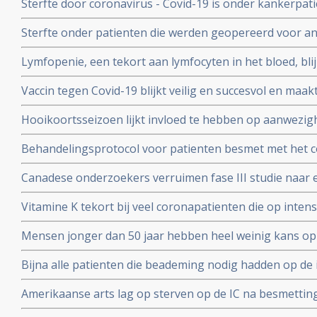
Sterfte door coronavirus - Covid-19 is onder kankerpati
met mensen zonder kanker maar voor extra risico door
Sterfte onder patienten die werden geopereerd voor an
bewijs. Blijkt uit grote internationale studie.
beduidend hoger bij mensen die vooraf of binnen een
Lymfopenie, een tekort aan lymfocyten in het bloed, bl
met het coronavirus - Covid-19 blijkt uit grote internati
ernst van klachten en sterfterisico bij patienten besmet
Vaccin tegen Covid-19 blijkt veilig en succesvol en maakt
19
van de 108 deelnemers aan Chinese studie
Hooikoortsseizoen lijkt invloed te hebben op aanwezighe
virus (COVID-19) blijkt uit studie van Erasmus MC
Behandelingsprotocol voor patienten besmet met het 
combinatie van corticosteroïden, hoge dosis intraveneu
Canadese onderzoekers verruimen fase III studie naar 
bloedverdunners blijkt succesvolle aanpak
dosis vitamine C bij sepsis met opnemen van patienten
Vitamine K tekort bij veel coronapatienten die op int
studieprotocol
en beademing nodig hadden blijkt uit Nederlands onde
Mensen jonger dan 50 jaar hebben heel weinig kans op
met het coronavirus, blijkt uit onderzoek van de Unive
Bijna alle patienten die beademing nodig hadden op de 
Yorkse ziekenhuizen overleden (88 procent). Diabetes, 
Amerikaanse arts lag op sterven op de IC na besmettin
waren de belangrijkste factoren
infusen met hoge dosis vitamine C redde zijn leven vert