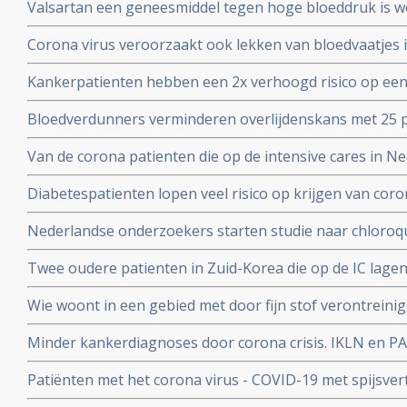
Valsartan een geneesmiddel tegen hoge bloeddruk is w
het corona virus. Nederlandse onderzoekers aan de Ra
Corona virus veroorzaakt ook lekken van bloedvaatjes 
gerandomiseerd onderzoek. ]
de ACE2-receptoren en maakt dit corona virus nog geva
Kankerpatienten hebben een 2x verhoogd risico op een
onderzoekers aan de Radboud universiteit
virus blijkt uit studie in Wujang. Waarschijnlijk doorda
Bloedverdunners verminderen overlijdenskans met 25 p
corona virus die een SOHA score - sepsis-geïnduceerde 
Van de corona patienten die op de intensive cares in 
hadden bij opname op de Intensive Care
32 procent mensen met ernstig overgewicht en obesita
Diabetespatienten lopen veel risico op krijgen van coron
eerste Nederlandse onderzoek onder 100 patienten. 25
Nederlandse onderzoekers starten studie naar chloroqu
patienten die besmet zijn met het coronavirus - COVID-
Twee oudere patienten in Zuid-Korea die op de IC lagen
corona virus door bloedplasma behandeling van geneze
Wie woont in een gebied met door fijn stof verontreini
groter risico op overlijden aan corona virus in vergeli
Minder kankerdiagnoses door corona crisis. IKLN en PA
zuiverder lucht
effecten op langere termijn schrijven zij in een brief.
Patiënten met het corona virus - COVID-19 met spijsve
slechtere prognose om te overleven dan patiënten zond