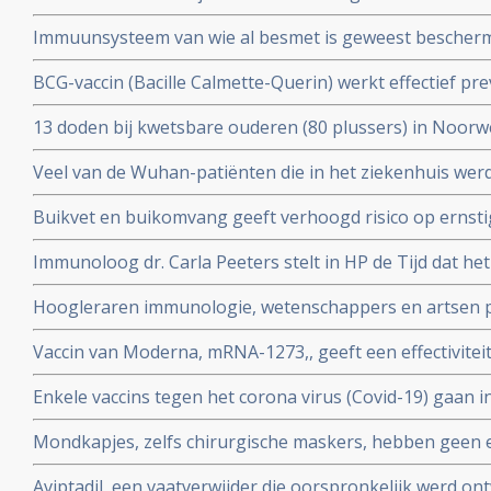
gedacht. Door vroegere besmettingen met verkoudhei
bloeddonoren.
Immuunsysteem van wie al besmet is geweest bescher
immuniteit opgebouwd.
uit ons immuunsysteem ook tegen nieuwe mutaties zoa
BCG-vaccin (Bacille Calmette-Querin) werkt effectief p
Braziliaanse mutaties van het coronavirus - Covid-19 be
ziekten – mogelijk ook tegen COVID-19. RADBOUD gaat
13 doden bij kwetsbare ouderen (80 plussers) in Noorw
uitstekende resultaten uit studie met ouderen.
vaccin van Pfizer of Moderna.
Veel van de Wuhan-patiënten die in het ziekenhuis w
had zes maanden later nog steeds symptomen, zo blijkt 
Buikvet en buikomvang geeft verhoogd risico op ernsti
coronavirus - Covid-19 blijkt uit Nederlandse studie
Immunoloog dr. Carla Peeters stelt in HP de Tijd dat he
risico's is. En onderbouwt dat met ervaringen met het gr
Hoogleraren immunologie, wetenschappers en artsen pl
vitamine D tegen Covid-19. Er is steeds meer bewijs da
Vaccin van Moderna, mRNA-1273,, geeft een effectivitei
coronavirus - Covid-19
19 blijkt uit een tussenevaluatie.
Enkele vaccins tegen het corona virus (Covid-19) gaan in
onderzocht worden na goede resultaten bij groepen m
Mondkapjes, zelfs chirurgische maskers, hebben geen eff
tientallen gerandomiseerde studies. Dit in tegenstellin
Aviptadil, een vaatverwijder die oorspronkelijk werd on
Nederlandse regering van ons eist.