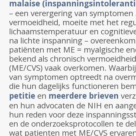
malaise (inspanningsintoleranti
– een verergering van symptomen 
vermoeidheid, moeite met het regu
lichaamstemperatuur en cognitieve 
na lichte inspanning – overeenko
patiënten met ME = myalgische enc
bekend als chronisch vermoeidhe
(ME/CVS) vaak overkomen. Waarbij
van symptomen optreedt na overm
die hun dagelijks functioneren bem
petitie
en
meerdere brieven
verz
en hun advocaten de NIH en aange
hun reden voor deze inspanningsst
en de onderzoeksprotocollen te de
wat patienten met ME/CVS ervare