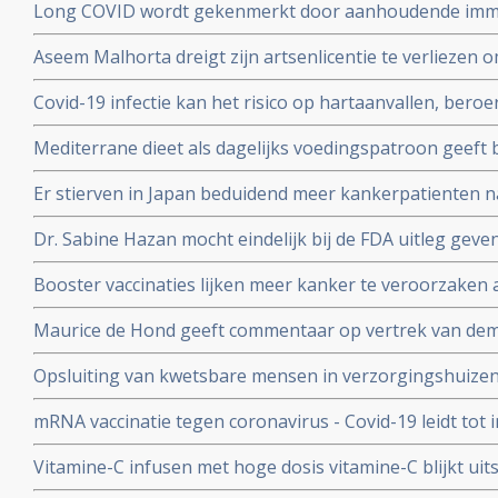
Long COVID wordt gekenmerkt door aanhoudende immuu
cytotoxische CD8+ T-cellen op het SARS-CoV-2 virus g
Aseem Malhorta dreigt zijn artsenlicentie te verliezen o
immuunreacties op de herpesvirussen Epstein-Barr-viru
Covid mRNA vaccins ter discussie stelde in een studiera
patienten met aanhoudende Long Covid
Covid-19 infectie kan het risico op hartaanvallen, beroe
jarige leeftijd plotseling overleedt aan een hartaanval
gedurende drie jaar na een infectie verhogen
Mediterrane dieet als dagelijks voedingspatroon geeft
coronavirus - Covid-19 blijkt uit meta analyse van 6 gro
Er stierven in Japan beduidend meer kankerpatienten 
vaccinatie in vergelijking met andere jaren
Dr. Sabine Hazan mocht eindelijk bij de FDA uitleg gev
complementaire middelen en de samenstelling van de darm
Booster vaccinaties lijken meer kanker te veroorzaken a
en waarschuwt voor gebruik van mRNA vaccins als boos
Maurice de Hond geeft commentaar op vertrek van demi
Kuipers en verhoor van Fauci in Amerika en weerlegt 
Opsluiting van kwetsbare mensen in verzorgingshuizen 
genadeloze analyse
de slechtst mogelijke resultaten
mRNA vaccinatie tegen coronavirus - Covid-19 leidt tot
natuurlijke infectie met Sars-Cov-2 leidt tot langduri
Vitamine-C infusen met hoge dosis vitamine-C blijkt uit
besmet met het corona virus (COVID-19) en al met longo