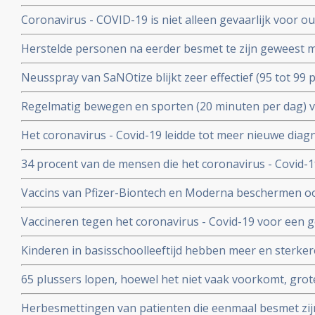
- Covid-19. Blijkt uit groot Engels bevolkingsonderzoek
Coronavirus - COVID-19 is niet alleen gevaarlijk voor 
volwassenen van middelbare leeftijd blijkt uit grote rev
Herstelde personen na eerder besmet te zijn geweest 
waren niet besmettelijk voor anderen blijkt uit retrospec
Neusspray van SaNOtize blijkt zeer effectief (95 tot 99 
professionele basketballers en personeel.
met het coronavirus - Covid-19 zowel bij lichte als ernst
Regelmatig bewegen en sporten (20 minuten per dag) 
en leidt tot minder ziekenhuisopnames en sterfte door 
Het coronavirus - Covid-19 leidde tot meer nieuwe dia
uitzaaiingen dan gebruikelijk. Ook werden behandeling
34 procent van de mensen die het coronavirus - Covid-
uitgesteld en onderbroken
problemen en werd een neurologische of psychologisch
Vaccins van Pfizer-Biontech en Moderna beschermen o
coronavirus aan anderen. Wie is gevaccineerd blijkt het
Vaccineren tegen het coronavirus - Covid-19 voor een 
anderen over te dragen
patienten en kan duizenden sterfgevallen voorkomen, bli
Kinderen in basisschoolleeftijd hebben meer en sterker
studie.
besmet te zijn geweest met het coronavirus - Covid-19
65 plussers lopen, hoewel het niet vaak voorkomt, gro
besmetting met het coronavirus - Covid-19 dan jonger
Herbesmettingen van patienten die eenmaal besmet zij