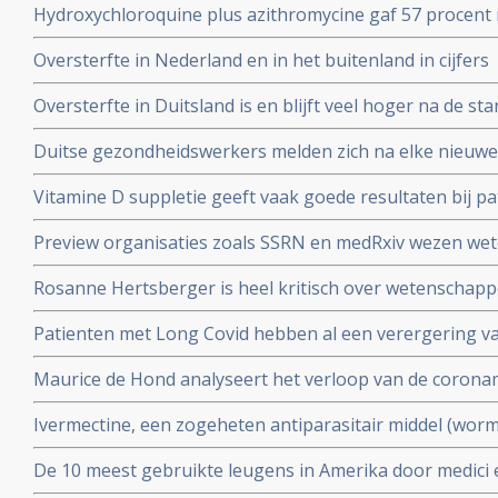
Hydroxychloroquine plus azithromycine gaf 57 procent 
Studie.
coronavirus besmetting bij patienten opgenomen in het 
Oversterfte in Nederland en in het buitenland in cijfers
Belgische studie
Oversterfte in Duitsland is en blijft veel hoger na de star
peer reviewed studie en artsencollectief schrijft daarov
Duitse gezondheidswerkers melden zich na elke nieuwe 
coronavirus - Covid-19 vaker ziek blijkt uit vergelijkend
Vitamine D suppletie geeft vaak goede resultaten bij pa
en derde vaccinatierondes
coronavirus - Covid-19 en al opgenomen in het ziekenhu
Preview organisaties zoals SSRN en medRxiv wezen wet
analyse zien van alle studies wereldwijd
onderzoek af als die afweken van Amerikaans overheid
Rosanne Hertsberger is heel kritisch over wetenschapper
de maatregelen.
gemanipuleeerd zwegen over misvattingen tijdens de co
Patienten met Long Covid hebben al een verergering 
vermoeidheid, moeite met het reguleren van de lichaa
Maurice de Hond analyseert het verloop van de corona
disfunctie, zelfs na een lichte inspanning.
opeenvolgende artikelen.
Ivermectine, een zogeheten antiparasitair middel (worme
coronavirus - Covid-19 zeer goed te kunnen bestrijden.
De 10 meest gebruikte leugens in Amerika door medici e
studies blijkt zeer grote effectiviteit.
klakkeloos overgenomen rondom het corona virus en d