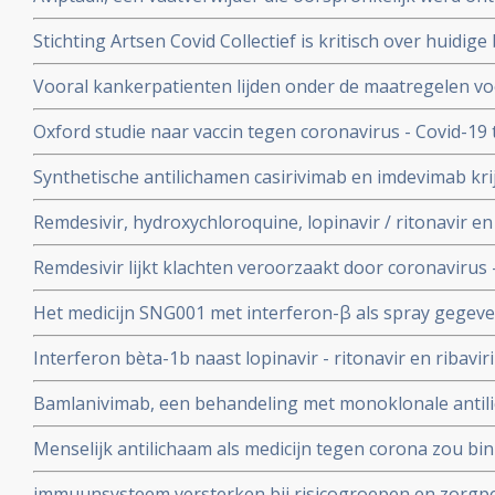
te behandelen geeft betere overleving bij ernstig ziek
Stichting Artsen Covid Collectief is kritisch over huidig
procent versus 27 procent
het coronavirus - Covid-19 en pleit voor veel meer prev
Vooral kankerpatienten lijden onder de maatregelen vo
omdat hun behandelingen en diagnoses te lang worden 
Oxford studie naar vaccin tegen coronavirus - Covid-19
immuunrespons bij ouderen (55+), de groep met het hoo
Synthetische antilichamen casirivimab en imdevimab k
authorization (EUA) voor gebruik bij patienten besmet 
Remdesivir, hydroxychloroquine, lopinavir / ritonavir e
met milde klachten
geen effect als behandeling van patienten opgenomen 
Remdesivir lijkt klachten veroorzaakt door coronavirus 
coronabesmetting.
maar is weinig bewijs voor.
Het medicijn SNG001 met interferon-β als spray gegeve
bij patienten besmet met het coronavirus - Covid-19 di
Interferon bèta-1b naast lopinavir - ritonavir en ribavir
ziekenhuis.
behandeling van patiënten met COVID-19 dan lopinavir e
Bamlanivimab, een behandeling met monoklonale antili
Interferon bèta-1b
met het coronavirus - Covid-19 krijgt toestemming van
Menselijk antilichaam als medicijn tegen corona zou b
uitstekende resultaten.
kunnen leveren volgens onderzoekers van Erasmus M
immuunsysteem versterken bij risicogroepen en zorgpe