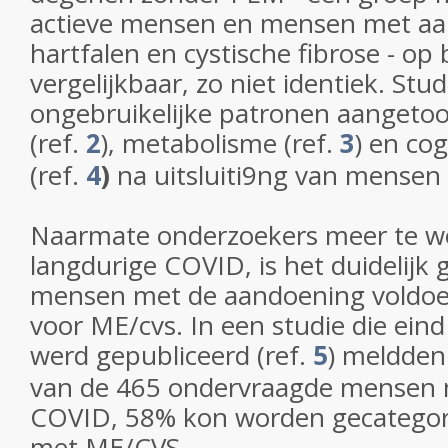
actieve mensen en mensen met aa
hartfalen en cystische fibrose - op
vergelijkbaar, zo niet identiek. St
ongebruikelijke patronen aangetoo
(ref.
2
)
, metabolisme (ref.
3
)
en cog
(ref.
4
)
na uitsluiti9ng van mensen
Naarmate onderzoekers meer te w
langdurige COVID, is het duidelijk
mensen met de aandoening voldoen
voor ME/cvs. In een studie die eind 
werd gepubliceerd (ref.
5
) meldden
van de 465 ondervraagde mensen 
COVID, 58% kon worden gecategori
met ME/CVS.