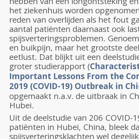
hebben van een longontsteking en
het ziekenhuis worden opgenomen
reden van overlijden als het fout ga
aantal patiënten daarnaast ook la
spijsverteringsproblemen. Genoem
en buikpijn, maar het grootste deel
eetlust. Dat blijkt uit een deelstud
groter studierapport (
Characterist
Important Lessons From the Cor
2019 (COVID-19) Outbreak in Ch
opgemaakt n.a.v. de uitbraak in Ch
Hubei.
Uit de deelstudie van 206 COVID-1
patiënten in Hubei, China, bleek d
spijsverteringsklachten wel degelijk