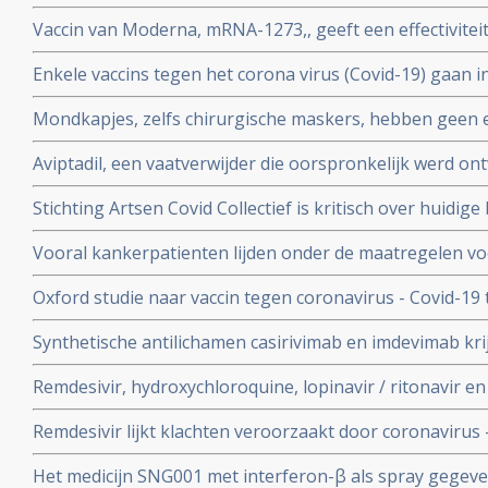
vitamine D tegen Covid-19. Er is steeds meer bewijs da
Vaccin van Moderna, mRNA-1273,, geeft een effectivitei
coronavirus - Covid-19
19 blijkt uit een tussenevaluatie.
Enkele vaccins tegen het corona virus (Covid-19) gaan in
onderzocht worden na goede resultaten bij groepen m
Mondkapjes, zelfs chirurgische maskers, hebben geen eff
tientallen gerandomiseerde studies. Dit in tegenstellin
Aviptadil, een vaatverwijder die oorspronkelijk werd on
Nederlandse regering van ons eist.
te behandelen geeft betere overleving bij ernstig ziek
Stichting Artsen Covid Collectief is kritisch over huidig
procent versus 27 procent
het coronavirus - Covid-19 en pleit voor veel meer prev
Vooral kankerpatienten lijden onder de maatregelen vo
omdat hun behandelingen en diagnoses te lang worden 
Oxford studie naar vaccin tegen coronavirus - Covid-19
immuunrespons bij ouderen (55+), de groep met het hoo
Synthetische antilichamen casirivimab en imdevimab k
authorization (EUA) voor gebruik bij patienten besmet 
Remdesivir, hydroxychloroquine, lopinavir / ritonavir e
met milde klachten
geen effect als behandeling van patienten opgenomen 
Remdesivir lijkt klachten veroorzaakt door coronavirus 
coronabesmetting.
maar is weinig bewijs voor.
Het medicijn SNG001 met interferon-β als spray gegeve