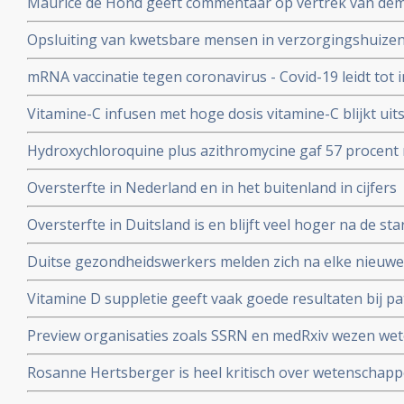
Maurice de Hond geeft commentaar op vertrek van demi
Kuipers en verhoor van Fauci in Amerika en weerlegt 
Opsluiting van kwetsbare mensen in verzorgingshuizen 
genadeloze analyse
de slechtst mogelijke resultaten
mRNA vaccinatie tegen coronavirus - Covid-19 leidt tot
natuurlijke infectie met Sars-Cov-2 leidt tot langduri
Vitamine-C infusen met hoge dosis vitamine-C blijkt uit
besmet met het corona virus (COVID-19) en al met longo
Hydroxychloroquine plus azithromycine gaf 57 procent 
Studie.
coronavirus besmetting bij patienten opgenomen in het 
Oversterfte in Nederland en in het buitenland in cijfers
Belgische studie
Oversterfte in Duitsland is en blijft veel hoger na de star
peer reviewed studie en artsencollectief schrijft daarov
Duitse gezondheidswerkers melden zich na elke nieuwe 
coronavirus - Covid-19 vaker ziek blijkt uit vergelijkend
Vitamine D suppletie geeft vaak goede resultaten bij pa
en derde vaccinatierondes
coronavirus - Covid-19 en al opgenomen in het ziekenhu
Preview organisaties zoals SSRN en medRxiv wezen wet
analyse zien van alle studies wereldwijd
onderzoek af als die afweken van Amerikaans overheid
Rosanne Hertsberger is heel kritisch over wetenschapper
de maatregelen.
gemanipuleeerd zwegen over misvattingen tijdens de co