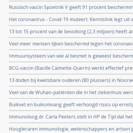
snel van de maatregelen afkomen. Vaccineer alle 60 pl
Russisch vaccin Spoetnik V geeft 91 procent beschermi
procent bescherming tegen ernstig ziek worden. Blijkt ui
Het coronavirus - Covid-19 muteert. Kennislink legt uit
tussenresultaten
vaccins bv.
13 tot 15 procent van de bevolking (2,3 miljoen) heeft a
coronavirus aangemaakt en hebben al langdurende imm
Veel meer mensen lijken beschermd tegen het coronavir
opgebouwd. Blijkt uit onderzoek van bloedbank Sanqu
gedacht. Door vroegere besmettingen met verkoudhei
bloeddonoren.
Immuunsysteem van wie al besmet is geweest bescher
immuniteit opgebouwd.
uit ons immuunsysteem ook tegen nieuwe mutaties zoa
BCG-vaccin (Bacille Calmette-Querin) werkt effectief p
Braziliaanse mutaties van het coronavirus - Covid-19 be
ziekten – mogelijk ook tegen COVID-19. RADBOUD gaat
13 doden bij kwetsbare ouderen (80 plussers) in Noorw
uitstekende resultaten uit studie met ouderen.
vaccin van Pfizer of Moderna.
Veel van de Wuhan-patiënten die in het ziekenhuis w
had zes maanden later nog steeds symptomen, zo blijkt 
Buikvet en buikomvang geeft verhoogd risico op ernsti
coronavirus - Covid-19 blijkt uit Nederlandse studie
Immunoloog dr. Carla Peeters stelt in HP de Tijd dat he
risico's is. En onderbouwt dat met ervaringen met het gr
Hoogleraren immunologie, wetenschappers en artsen pl