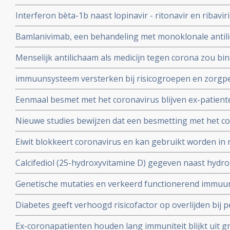
bij patienten besmet met het coronavirus - Covid-19 di
Interferon bèta-1b naast lopinavir - ritonavir en ribavir
ziekenhuis.
behandeling van patiënten met COVID-19 dan lopinavir e
Bamlanivimab, een behandeling met monoklonale antili
Interferon bèta-1b
met het coronavirus - Covid-19 krijgt toestemming van
Menselijk antilichaam als medicijn tegen corona zou b
uitstekende resultaten.
kunnen leveren volgens onderzoekers van Erasmus M
immuunsysteem versterken bij risicogroepen en zorgpe
wachten op vaccin, aldus Immunoloog dr. Carla Peeters
Eenmaal besmet met het coronavirus blijven ex-patient
studie. Immuniteit voor Covid-19-infectie blijft minsten
Nieuwe studies bewijzen dat een besmetting met het co
waarschijnlijk langer dan dat.
langdurige immuniteit geeft door IgM en IgA antistoff
Eiwit blokkeert coronavirus en kan gebruikt worden in 
immuunsysteem
mondkapje zou dan niet meer nodig zijn.
Calcifediol (25-hydroxyvitamine D) gegeven naast hydr
in vroeg stadium van een behandeling voor COVID-19-p
Genetische mutaties en verkeerd functionerend immuu
het aantal opnames op de intensive care-afdeling en vo
interferon type 1 komt voor bij ca 10 tot 15 procent va
Diabetes geeft verhoogd risicofactor op overlijden bij
coronavirus - COVID-19, zelfs na correctie voor obesi
Ex-coronapatienten houden lang immuniteit blijkt uit gr
en relevante andere aandoeningen - comorbiditeit