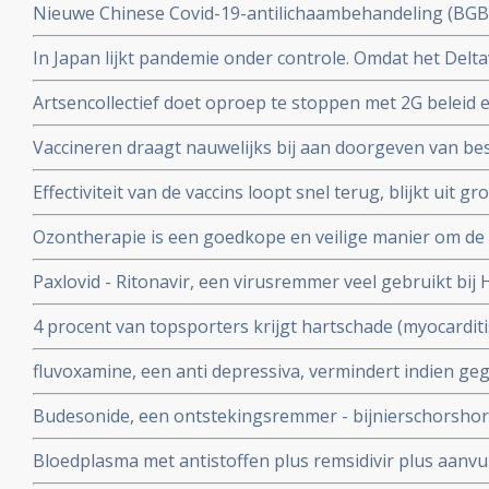
Nieuwe Chinese Covid-19-antilichaambehandeling (BG
doorgeven van virus.
Covid-19 - coronavirus is veelbelovend en neutraliseert 
In Japan lijkt pandemie onder controle. Omdat het Delta
Chinese coronapatienten
gemuteerd of omdat er veel ivermectine wordt gebruikt
Artsencollectief doet oproep te stoppen met 2G beleid 
de druk op de zorg te verminderen
Vaccineren draagt nauwelijks bij aan doorgeven van be
vaccineren lijkt juist doorgeven van besmettingen en o
Effectiviteit van de vaccins loopt snel terug, blijkt uit
stimuleren. Bewijst groot internationaal onderzoek in 6
onder 800.000 veteranen.
Ozontherapie is een goedkope en veilige manier om de 
virussen - de overvloedige zwavel bevattende aminozure
Paxlovid - Ritonavir, een virusremmer veel gebruikt bij 
SARS-CoV-2 aan te pakken en te elimineren
ziekenhuisopname bij kwetsbare coronapatiënten met 8
4 procent van topsporters krijgt hartschade (myocardit
tijd wordt ingenomen
na lichte klachten als na ernstige klachten blijkt uit n
fluvoxamine, een anti depressiva, vermindert indien ge
het risico op overlijden met 90 procent door COVID-19
Budesonide, een ontstekingsremmer - bijnierschorshor
met de ziekte om intensieve medische zorg te krijgen
astmapatienten, blijkt gebruikt als neusspray effectief
Bloedplasma met antistoffen plus remsidivir plus aanvu
coronavirus - Covid-19
en aspirine moet president Donald Trump redden van he