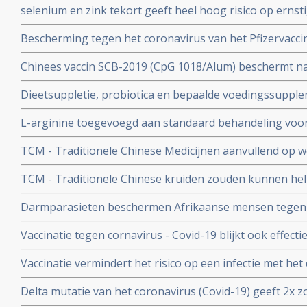
selenium en zink tekort geeft heel hoog risico op ernst
aan het coronavirus - Covid-19. Blijkt uit nieuw onderzo
Bescherming tegen het coronavirus van het Pfizervacci
minder. Na 5 maanden is slechts nog 47 procent besch
Chinees vaccin SCB-2019 (CpG 1018/Alum) beschermt n
ziekenhuisopname en overlijden bij alle bekende varian
Dieetsuppletie, probiotica en bepaalde voedingssupple
Covid-19 blijkt uit SPECTRA fase III studie
of als aanvullende of alleenstaande behandeling van p
L-arginine toegevoegd aan standaard behandeling vo
coronavirus - SARS-CoV-2 - geeft interessante resultate
ernstige ziekte door coronavirus - Covid-19 verbetert 
studies
TCM - Traditionele Chinese Medicijnen aanvullend op we
ziekenhuisverblijf met
bij patienten met milde tot matige COVID-19 - coronavi
TCM - Traditionele Chinese kruiden zouden kunnen hel
Corona virus, zeggen Chinese onderzoekers
Darmparasieten beschermen Afrikaanse mensen tegen h
hun immuunsysteem reageert anders dan immuunsyst
Vaccinatie tegen cornavirus - Covid-19 blijkt ook effect
immuunziektes en mensen die immuunonderdrukkende 
Vaccinatie vermindert het risico op een infectie met het
immuniteit van een eerdere infectie beschermt echter nog
Delta mutatie van het coronavirus (Covid-19) geeft 2x zo
keer. Dit toont groot onderzoek aan uit Israel
vs 4 procent) op ernstige ziekte dan de Alpha mutatie.