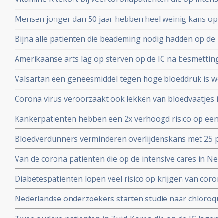
studieprotocol
en beademing nodig hadden blijkt uit Nederlands onde
Mensen jonger dan 50 jaar hebben heel weinig kans op
met het coronavirus, blijkt uit onderzoek van de Unive
Bijna alle patienten die beademing nodig hadden op de 
Yorkse ziekenhuizen overleden (88 procent). Diabetes, 
Amerikaanse arts lag op sterven op de IC na besmettin
waren de belangrijkste factoren
infusen met hoge dosis vitamine C redde zijn leven vert
Valsartan een geneesmiddel tegen hoge bloeddruk is w
het corona virus. Nederlandse onderzoekers aan de Ra
Corona virus veroorzaakt ook lekken van bloedvaatjes 
gerandomiseerd onderzoek. ]
de ACE2-receptoren en maakt dit corona virus nog geva
Kankerpatienten hebben een 2x verhoogd risico op een
onderzoekers aan de Radboud universiteit
virus blijkt uit studie in Wujang. Waarschijnlijk doorda
Bloedverdunners verminderen overlijdenskans met 25 p
corona virus die een SOHA score - sepsis-geïnduceerde 
Van de corona patienten die op de intensive cares in 
hadden bij opname op de Intensive Care
32 procent mensen met ernstig overgewicht en obesita
Diabetespatienten lopen veel risico op krijgen van coron
eerste Nederlandse onderzoek onder 100 patienten. 25
Nederlandse onderzoekers starten studie naar chloroqu
patienten die besmet zijn met het coronavirus - COVID-