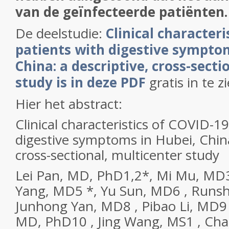
van de geïnfecteerde patiënten.
De deelstudie:
Clinical characteri
patients with digestive symptom
China: a descriptive, cross-secti
study is in deze PDF
gratis in te z
Hier het abstract:
Clinical characteristics of COVID-1
digestive symptoms in Hubei, China
cross-sectional, multicenter study
Lei Pan, MD, PhD1,2*, Mi Mu, MD
Yang, MD5 *, Yu Sun, MD6 , Runs
Junhong Yan, MD8 , Pibao Li, MD9
MD, PhD10 , Jing Wang, MS1 , Cha