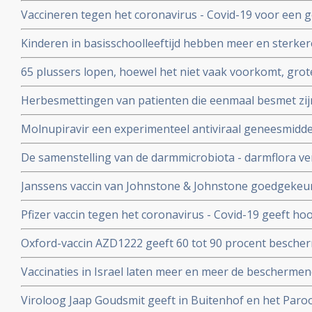
coronavirus aan anderen. Wie is gevaccineerd blijkt het
Vaccineren tegen het coronavirus - Covid-19 voor een 
anderen over te dragen
patienten en kan duizenden sterfgevallen voorkomen, bli
Kinderen in basisschoolleeftijd hebben meer en sterker
studie.
besmet te zijn geweest met het coronavirus - Covid-19
65 plussers lopen, hoewel het niet vaak voorkomt, gro
besmetting met het coronavirus - Covid-19 dan jonger
Herbesmettingen van patienten die eenmaal besmet zij
- Covid-19 komen zelden voor blijkt uit nieuwe studieg
Molnupiravir een experimenteel antiviraal geneesmiddel,
virussen, waaronder coronavirussen en specifiek SARS
De samenstelling van de darmmicrobiota - darmflora ve
coronavirus verdwenen bij alle deelnemende patienten.
COVID-19, vooral de functies in het darmmicrobioom die
Janssens vaccin van Johnstone & Johnstone goedgekeur
immuunreacties beinvloeden de ernst van de ziekte va
vaccin tegen het coronavirus.
Pfizer vaccin tegen het coronavirus - Covid-19 geeft h
met 90 procent effectiviteit, maar er zijn nog veel vra
Oxford-vaccin AZD1222 geeft 60 tot 90 procent bescher
Covid-19 zegt producent Astrazeneca in een persberich
Vaccinaties in Israel laten meer en meer de beschermend
een maand meer jongeren opgenomen dan ouderen in d
Viroloog Jaap Goudsmit geeft in Buitenhof en het Paro