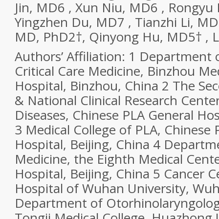
Jin, MD6 , Xun Niu, MD6 , Rongyu 
Yingzhen Du, MD7 , Tianzhi Li, MD
MD, PhD2†, Qinyong Hu, MD5† , L
Authors’ Affiliation: 1 Department 
Critical Care Medicine, Binzhou Med
Hospital, Binzhou, China 2 The Se
& National Clinical Research Center
Diseases, Chinese PLA General Hosp
3 Medical College of PLA, Chinese
Hospital, Beijing, China 4 Departm
Medicine, the Eighth Medical Cent
Hospital, Beijing, China 5 Cancer 
Hospital of Wuhan University, Wuh
Department of Otorhinolaryngology
Tongji Medical College, Huazhong U