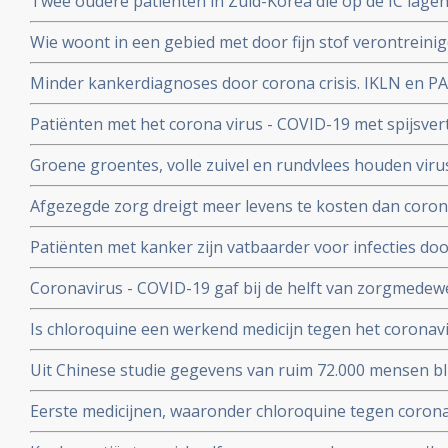
Twee oudere patienten in Zuid-Korea die op de IC lagen
corona virus door bloedplasma behandeling van geneze
Wie woont in een gebied met door fijn stof verontreini
groter risico op overlijden aan corona virus in vergeli
Minder kankerdiagnoses door corona crisis. IKLN en PA
zuiverder lucht
effecten op langere termijn schrijven zij in een brief.
Patiënten met het corona virus - COVID-19 met spijsve
slechtere prognose om te overleven dan patiënten zond
Groene groentes, volle zuivel en rundvlees houden viru
blijkt uit studie van kinderarts Ellen van der Gaag. En 
Afgezegde zorg dreigt meer levens te kosten dan corona v
virus (COVID-19)
van Gupta Strategists, een adviesbureau gericht op de
Patiënten met kanker zijn vatbaarder voor infecties d
(beenmergonderdrukking) veroorzaakt door hun ziekte
Coronavirus - COVID-19 gaf bij de helft van zorgmedewe
overleden daardoor relatief meer kankerpatienten door
verkoudheid en geen koorts en zij bleven gewoon werken
Is chloroquine een werkend medicijn tegen het coronavi
onderzoek bij 86 zorgmedewerkers
wel op. Hier een paar studies
Uit Chinese studie gegevens van ruim 72.000 mensen bl
mensen besmet met het corona virus - Covid-19 alleen m
Eerste medicijnen, waaronder chloroquine tegen corona 
herstelt
uitstekend te werken. 80 procent minder virus in bloed