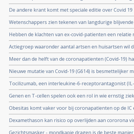
procent van besmette personen had antistoffen en 44 p
De andere krant komt met speciale editie over Covid 19 
mensen had antistoffen en immuniteit.
kritische artikelen die zeker ook gelezen zouden moet
Wetenschappers zien tekenen van langdurige blijvende
coronavirus - Covid-19, zelfs na milde infecties. Blijkt ui
Hebben de klachten van ex-covid-patienten een relatie 
vermoeidheidssyndroom? Er zijn wel heel veel overeen
Actiegroep waaronder aantal artsen en huisartsen wil 
wetenschappers
mogelijkheid moet krijgen om de huisarts te vragen o
Meer dan de helft van de coronapatienten (Covid-19) 
standaard aanpak voor covid-19 zoals die nu geldt.
hoest (84%), koorts (80%), spierpijn (63%), koude rillin
Nieuwe mutatie van Covid-19 (G614) is besmettelijker m
hoofdpijn (59%), en kortademigheid (57%)
verklaart hoge aantal besmettingen in USA. En nieuwe
Tocilizumab, een interleukine-6-receptorantagonist (I
D614 van het Covid-19 virus over zodra deze kruisen.
verbetert overleving, minder mechanische beademing n
Genen en T-cellen spelen ook een rol in wie ernstig zie
klachten van patienten met het cytokine-release-syndr
minder ziek blijkt uit verschillende nieuwe studies
COVID-19
Obesitas komt vaker voor bij coronapatienten op de IC en
met de algehele bevolking in Frankrijk. Ook elders is ob
Dexamethason kan risico op overlijden aan cororona vi
te krijgen
wanneer patienten eenmaal aan de beademing liggen. M
Gezichtsmasker - mondkapje dragen is de beste manier