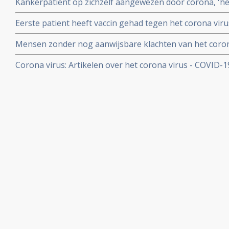
Kankerpatiënt op zichzelf aangewezen door corona, 'het i
onderzoekers
NOS in een artikel
Eerste patient heeft vaccin gehad tegen het corona virus
Mensen zonder nog aanwijsbare klachten van het coron
besmet blijken het corona virus ook en zelfs nog snell
Corona virus: Artikelen over het corona virus - COVID-
dan mensen met al wel aanwijsbare klachten
aan kankerpatienten, een overzicht