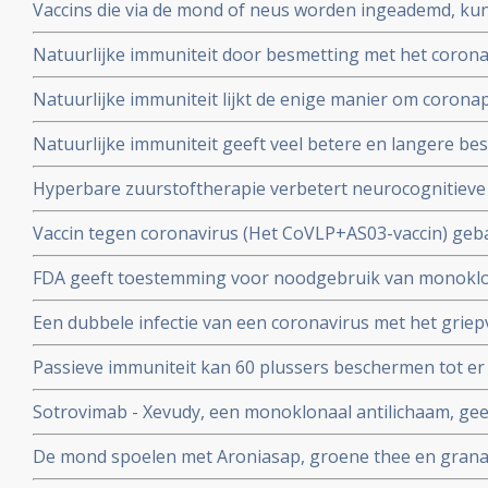
Vaccins die via de mond of neus worden ingeademd, ku
Twee mond- en neusvaccins krijgen goedkeuring in China
Natuurlijke immuniteit door besmetting met het corona
vs 23 procent) tegen Omicron varianten BA.4 en BA.5 da
Natuurlijke immuniteit lijkt de enige manier om corona
Zweeds onderzoek ziet effectiviteit van vaccins binnen
Natuurlijke immuniteit geeft veel betere en langere b
nagenoeg geen bescherming meer.
coronavirus - Covid-19 dan een vaccin dat zijn bescherming
Hyperbare zuurstoftherapie verbetert neurocognitiev
veroorzaakt door coronabesmetting bij patienten met 
Vaccin tegen coronavirus (Het CoVLP+AS03-vaccin) geba
stoffen geeft uitstekende bescherming tegen ziek word
FDA geeft toestemming voor noodgebruik van monoklo
ziekte (78 procent)
(tixagevimab plus cilgavimab) voor preventie van COVID
Een dubbele infectie van een coronavirus met het griep
immuunziekte die niet goed reageren op de goedgekeu
ziekte en meer ziekenhuisopnames en overlijdingen blijk
Passieve immuniteit kan 60 plussers beschermen tot er e
studie.
viroloog Jaap Goudsmid
Sotrovimab - Xevudy, een monoklonaal antilichaam, gee
bij patienten die reeds besmet zijn. EMA gaat snel goed
De mond spoelen met Aroniasap, groene thee en grana
gebruik in Europa.
het coronavirus - Covid-19 virus en geeft 80 tot 97 pr