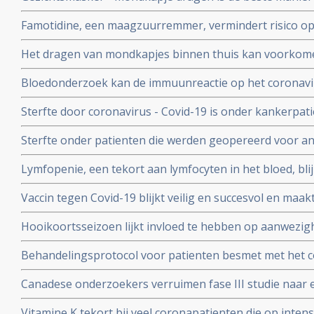
coronavirus - Covid-19 te verminderen. Blijkt uit grote 
Famotidine, een maagzuurremmer, vermindert risico op 
COVID-19, en voorkomt dat er mechanisch beademd moet
Het dragen van mondkapjes binnen thuis kan voorkome
onder 1000 coronapatienten
besmet worden met het coronavirus - COVID-19 blijkt ui
Bloedonderzoek kan de immuunreactie op het coronavi
volgen en voorspellen hoe de ziekte zich zal ontwikkele
Sterfte door coronavirus - Covid-19 is onder kankerpati
met mensen zonder kanker maar voor extra risico door
Sterfte onder patienten die werden geopereerd voor an
bewijs. Blijkt uit grote internationale studie.
beduidend hoger bij mensen die vooraf of binnen een
Lymfopenie, een tekort aan lymfocyten in het bloed, bl
met het coronavirus - Covid-19 blijkt uit grote internati
ernst van klachten en sterfterisico bij patienten besmet
Vaccin tegen Covid-19 blijkt veilig en succesvol en maakt
19
van de 108 deelnemers aan Chinese studie
Hooikoortsseizoen lijkt invloed te hebben op aanwezighe
virus (COVID-19) blijkt uit studie van Erasmus MC
Behandelingsprotocol voor patienten besmet met het 
combinatie van corticosteroïden, hoge dosis intraveneu
Canadese onderzoekers verruimen fase III studie naar 
bloedverdunners blijkt succesvolle aanpak
dosis vitamine C bij sepsis met opnemen van patienten
Vitamine K tekort bij veel coronapatienten die op int