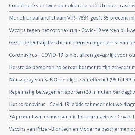
Combinatie van twee monoklonale antilichamen, casiri
COV) kan ernstig zieke Covid-19 patienten die zelf gee
Monoklonaal antilichaam VIR- 7831 geeft 85 procent m
behoeden voor overlijden
overlijden bij patienten met het coronavirus - COVID-19
Vaccins tegen het coronavirus - Covid-19 werken bij k
vergelijking met placebo
kankerpatienten onvoldoende blijkt uit groot Nederlan
Gezonde leefstijl beschermt mensen tegen ernst van b
- Covid-19. Blijkt uit groot Engels bevolkingsonderzoek
Coronavirus - COVID-19 is niet alleen gevaarlijk voor 
volwassenen van middelbare leeftijd blijkt uit grote rev
Herstelde personen na eerder besmet te zijn geweest 
waren niet besmettelijk voor anderen blijkt uit retrospec
Neusspray van SaNOtize blijkt zeer effectief (95 tot 99 
professionele basketballers en personeel.
met het coronavirus - Covid-19 zowel bij lichte als ernst
Regelmatig bewegen en sporten (20 minuten per dag) 
en leidt tot minder ziekenhuisopnames en sterfte door 
Het coronavirus - Covid-19 leidde tot meer nieuwe dia
uitzaaiingen dan gebruikelijk. Ook werden behandeling
34 procent van de mensen die het coronavirus - Covid-
uitgesteld en onderbroken
problemen en werd een neurologische of psychologisch
Vaccins van Pfizer-Biontech en Moderna beschermen o