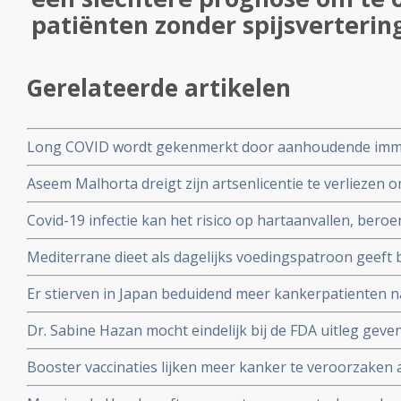
patiënten zonder spijsverterin
Gerelateerde artikelen
Long COVID wordt gekenmerkt door aanhoudende immuu
cytotoxische CD8+ T-cellen op het SARS-CoV-2 virus g
Aseem Malhorta dreigt zijn artsenlicentie te verliezen o
immuunreacties op de herpesvirussen Epstein-Barr-viru
Covid mRNA vaccins ter discussie stelde in een studiera
patienten met aanhoudende Long Covid
Covid-19 infectie kan het risico op hartaanvallen, beroe
jarige leeftijd plotseling overleedt aan een hartaanval
gedurende drie jaar na een infectie verhogen
Mediterrane dieet als dagelijks voedingspatroon geeft
coronavirus - Covid-19 blijkt uit meta analyse van 6 gro
Er stierven in Japan beduidend meer kankerpatienten 
vaccinatie in vergelijking met andere jaren
Dr. Sabine Hazan mocht eindelijk bij de FDA uitleg gev
complementaire middelen en de samenstelling van de darm
Booster vaccinaties lijken meer kanker te veroorzaken a
en waarschuwt voor gebruik van mRNA vaccins als boos