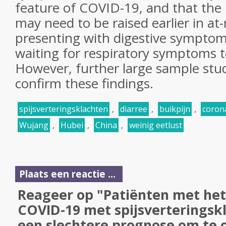
feature of COVID-19, and that the 
may need to be raised earlier in at-
presenting with digestive symptom
waiting for respiratory symptoms 
However, further large sample stu
confirm these findings.
spijsverteringsklachten
,
diarree
,
buikpijn
,
coron
Wujang
,
Hubei
,
China
,
weinig eetlust
Plaats een reactie ...
Reageer op "Patiënten met het 
COVID-19 met spijsverterings
een slechtere prognose om te 