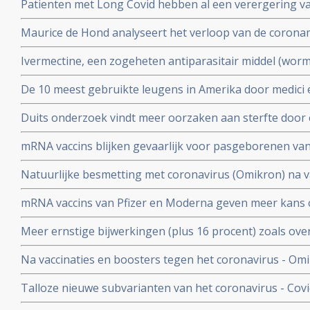
Patienten met Long Covid hebben al een verergering 
vermoeidheid, moeite met het reguleren van de lichaa
Maurice de Hond analyseert het verloop van de corona
disfunctie, zelfs na een lichte inspanning.
opeenvolgende artikelen.
Ivermectine, een zogeheten antiparasitair middel (worme
coronavirus - Covid-19 zeer goed te kunnen bestrijden.
De 10 meest gebruikte leugens in Amerika door medici e
studies blijkt zeer grote effectiviteit.
klakkeloos overgenomen rondom het corona virus en d
Duits onderzoek vindt meer oorzaken aan sterfte door 
buiten
hersenen, bloedvaten en hart (myocarditis) bij pathol
mRNA vaccins blijken gevaarlijk voor pasgeborenen va
overleden net na vaccinatie tegen coronavirus.
moeders. Minder bloedplasmacellen tast immuniteit aa
Natuurlijke besmetting met coronavirus (Omikron) na va
blijkt niet bruikbaar voor stamceltransplantaties.
bescherming, al zijn er twijfels over bescherming doo
mRNA vaccins van Pfizer en Moderna geven meer kans 
varianten van Omikron.
dat ze een ziekenhuisopname voorkomen. Blijkt uit nie
Meer ernstige bijwerkingen (plus 16 procent) zoals ove
studiegegevens
invaliditeit deden zich voor tijdens de studies van de 
Na vaccinaties en boosters tegen het coronavirus - Omik
Pfizer in vergelijking met de placebogroep
overige oorzaken blijkt uit grafieken bijgehouden en 
Talloze nieuwe subvarianten van het coronavirus - Cov
Herman Steigstra, Anton Theunissen en Maurice de Ho
boostervaccins en ontsnappen aan eigen immuunsysteem.