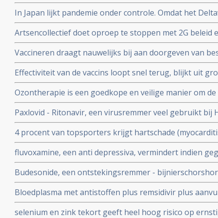
Covid-19 - coronavirus is veelbelovend en neutraliseert 
In Japan lijkt pandemie onder controle. Omdat het Delta
Chinese coronapatienten
gemuteerd of omdat er veel ivermectine wordt gebruikt
Artsencollectief doet oproep te stoppen met 2G beleid 
de druk op de zorg te verminderen
Vaccineren draagt nauwelijks bij aan doorgeven van be
vaccineren lijkt juist doorgeven van besmettingen en o
Effectiviteit van de vaccins loopt snel terug, blijkt uit
stimuleren. Bewijst groot internationaal onderzoek in 6
onder 800.000 veteranen.
Ozontherapie is een goedkope en veilige manier om de 
virussen - de overvloedige zwavel bevattende aminozure
Paxlovid - Ritonavir, een virusremmer veel gebruikt bij 
SARS-CoV-2 aan te pakken en te elimineren
ziekenhuisopname bij kwetsbare coronapatiënten met 8
4 procent van topsporters krijgt hartschade (myocardit
tijd wordt ingenomen
na lichte klachten als na ernstige klachten blijkt uit n
fluvoxamine, een anti depressiva, vermindert indien ge
het risico op overlijden met 90 procent door COVID-19
Budesonide, een ontstekingsremmer - bijnierschorshor
met de ziekte om intensieve medische zorg te krijgen
astmapatienten, blijkt gebruikt als neusspray effectief
Bloedplasma met antistoffen plus remsidivir plus aanvu
coronavirus - Covid-19
en aspirine moet president Donald Trump redden van he
selenium en zink tekort geeft heel hoog risico op ernst