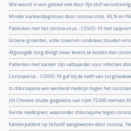
Wie woont in een gebied met door fijn stof verontreini
groter risico op overlijden aan corona virus in vergeli
Minder kankerdiagnoses door corona crisis. IKLN en PA
zuiverder lucht
effecten op langere termijn schrijven zij in een brief.
Patiënten met het corona virus - COVID-19 met spijsve
slechtere prognose om te overleven dan patiënten zond
Groene groentes, volle zuivel en rundvlees houden viru
blijkt uit studie van kinderarts Ellen van der Gaag. En 
Afgezegde zorg dreigt meer levens te kosten dan corona v
virus (COVID-19)
van Gupta Strategists, een adviesbureau gericht op de
Patiënten met kanker zijn vatbaarder voor infecties d
(beenmergonderdrukking) veroorzaakt door hun ziekte
Coronavirus - COVID-19 gaf bij de helft van zorgmedewe
overleden daardoor relatief meer kankerpatienten door
verkoudheid en geen koorts en zij bleven gewoon werken
Is chloroquine een werkend medicijn tegen het coronavi
onderzoek bij 86 zorgmedewerkers
wel op. Hier een paar studies
Uit Chinese studie gegevens van ruim 72.000 mensen bl
mensen besmet met het corona virus - Covid-19 alleen m
Eerste medicijnen, waaronder chloroquine tegen corona 
herstelt
uitstekend te werken. 80 procent minder virus in bloed
Kankerpatiënt op zichzelf aangewezen door corona, 'het i
onderzoekers
NOS in een artikel