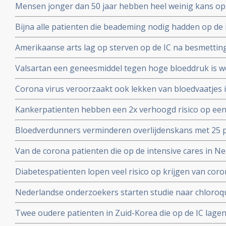
Mensen jonger dan 50 jaar hebben heel weinig kans op
met het coronavirus, blijkt uit onderzoek van de Unive
Bijna alle patienten die beademing nodig hadden op de 
Yorkse ziekenhuizen overleden (88 procent). Diabetes, 
Amerikaanse arts lag op sterven op de IC na besmettin
waren de belangrijkste factoren
infusen met hoge dosis vitamine C redde zijn leven vert
Valsartan een geneesmiddel tegen hoge bloeddruk is w
het corona virus. Nederlandse onderzoekers aan de Ra
Corona virus veroorzaakt ook lekken van bloedvaatjes 
gerandomiseerd onderzoek. ]
de ACE2-receptoren en maakt dit corona virus nog geva
Kankerpatienten hebben een 2x verhoogd risico op een
onderzoekers aan de Radboud universiteit
virus blijkt uit studie in Wujang. Waarschijnlijk doorda
Bloedverdunners verminderen overlijdenskans met 25 p
corona virus die een SOHA score - sepsis-geïnduceerde 
Van de corona patienten die op de intensive cares in 
hadden bij opname op de Intensive Care
32 procent mensen met ernstig overgewicht en obesita
Diabetespatienten lopen veel risico op krijgen van coron
eerste Nederlandse onderzoek onder 100 patienten. 25
Nederlandse onderzoekers starten studie naar chloroqu
patienten die besmet zijn met het coronavirus - COVID-
Twee oudere patienten in Zuid-Korea die op de IC lagen
corona virus door bloedplasma behandeling van geneze