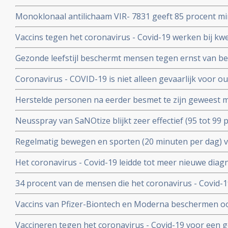
COV) kan ernstig zieke Covid-19 patienten die zelf gee
Monoklonaal antilichaam VIR- 7831 geeft 85 procent m
behoeden voor overlijden
overlijden bij patienten met het coronavirus - COVID-19
Vaccins tegen het coronavirus - Covid-19 werken bij k
vergelijking met placebo
kankerpatienten onvoldoende blijkt uit groot Nederlan
Gezonde leefstijl beschermt mensen tegen ernst van b
- Covid-19. Blijkt uit groot Engels bevolkingsonderzoek
Coronavirus - COVID-19 is niet alleen gevaarlijk voor 
volwassenen van middelbare leeftijd blijkt uit grote rev
Herstelde personen na eerder besmet te zijn geweest 
waren niet besmettelijk voor anderen blijkt uit retrospec
Neusspray van SaNOtize blijkt zeer effectief (95 tot 99 
professionele basketballers en personeel.
met het coronavirus - Covid-19 zowel bij lichte als ernst
Regelmatig bewegen en sporten (20 minuten per dag) 
en leidt tot minder ziekenhuisopnames en sterfte door 
Het coronavirus - Covid-19 leidde tot meer nieuwe dia
uitzaaiingen dan gebruikelijk. Ook werden behandeling
34 procent van de mensen die het coronavirus - Covid-
uitgesteld en onderbroken
problemen en werd een neurologische of psychologisch
Vaccins van Pfizer-Biontech en Moderna beschermen o
coronavirus aan anderen. Wie is gevaccineerd blijkt het
Vaccineren tegen het coronavirus - Covid-19 voor een 
anderen over te dragen