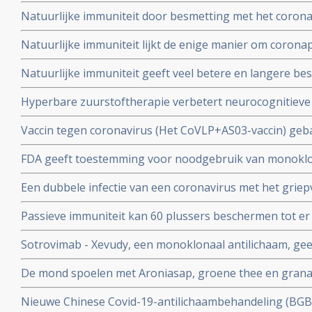
Twee mond- en neusvaccins krijgen goedkeuring in China
Natuurlijke immuniteit door besmetting met het corona
vs 23 procent) tegen Omicron varianten BA.4 en BA.5 da
Natuurlijke immuniteit lijkt de enige manier om corona
Zweeds onderzoek ziet effectiviteit van vaccins binnen
Natuurlijke immuniteit geeft veel betere en langere b
nagenoeg geen bescherming meer.
coronavirus - Covid-19 dan een vaccin dat zijn bescherming
Hyperbare zuurstoftherapie verbetert neurocognitiev
veroorzaakt door coronabesmetting bij patienten met 
Vaccin tegen coronavirus (Het CoVLP+AS03-vaccin) geba
stoffen geeft uitstekende bescherming tegen ziek word
FDA geeft toestemming voor noodgebruik van monoklo
ziekte (78 procent)
(tixagevimab plus cilgavimab) voor preventie van COVID
Een dubbele infectie van een coronavirus met het griep
immuunziekte die niet goed reageren op de goedgekeu
ziekte en meer ziekenhuisopnames en overlijdingen blijk
Passieve immuniteit kan 60 plussers beschermen tot er e
studie.
viroloog Jaap Goudsmid
Sotrovimab - Xevudy, een monoklonaal antilichaam, gee
bij patienten die reeds besmet zijn. EMA gaat snel goed
De mond spoelen met Aroniasap, groene thee en grana
gebruik in Europa.
het coronavirus - Covid-19 virus en geeft 80 tot 97 pr
Nieuwe Chinese Covid-19-antilichaambehandeling (BG
doorgeven van virus.