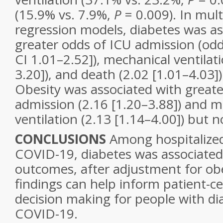
(15.9% vs. 7.9%,
P
= 0.009). In multi
regression models, diabetes was as
greater odds of ICU admission (odd
CI 1.01–2.52]), mechanical ventilati
3.20]), and death (2.02 [1.01–4.03])
Obesity was associated with greate
admission (2.16 [1.20–3.88]) and m
ventilation (2.13 [1.14–4.00]) but n
CONCLUSIONS
Among hospitalized
COVID-19, diabetes was associated
outcomes, after adjustment for ob
findings can help inform patient-c
decision making for people with dia
COVID-19.