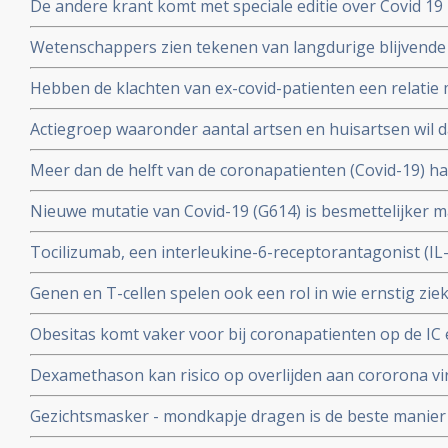
De andere krant komt met speciale editie over Covid 19 
mensen had antistoffen en immuniteit.
kritische artikelen die zeker ook gelezen zouden moet
Wetenschappers zien tekenen van langdurige blijvende
coronavirus - Covid-19, zelfs na milde infecties. Blijkt ui
Hebben de klachten van ex-covid-patienten een relatie 
vermoeidheidssyndroom? Er zijn wel heel veel overeen
Actiegroep waaronder aantal artsen en huisartsen wil 
wetenschappers
mogelijkheid moet krijgen om de huisarts te vragen o
Meer dan de helft van de coronapatienten (Covid-19) 
standaard aanpak voor covid-19 zoals die nu geldt.
hoest (84%), koorts (80%), spierpijn (63%), koude rillin
Nieuwe mutatie van Covid-19 (G614) is besmettelijker m
hoofdpijn (59%), en kortademigheid (57%)
verklaart hoge aantal besmettingen in USA. En nieuwe
Tocilizumab, een interleukine-6-receptorantagonist (I
D614 van het Covid-19 virus over zodra deze kruisen.
verbetert overleving, minder mechanische beademing n
Genen en T-cellen spelen ook een rol in wie ernstig zie
klachten van patienten met het cytokine-release-syndr
minder ziek blijkt uit verschillende nieuwe studies
COVID-19
Obesitas komt vaker voor bij coronapatienten op de IC en
met de algehele bevolking in Frankrijk. Ook elders is ob
Dexamethason kan risico op overlijden aan cororona vi
te krijgen
wanneer patienten eenmaal aan de beademing liggen. M
Gezichtsmasker - mondkapje dragen is de beste manier
coronavirus - Covid-19 te verminderen. Blijkt uit grote 