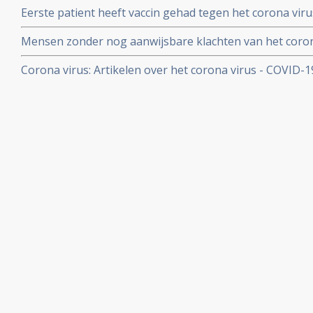
Eerste patient heeft vaccin gehad tegen het corona virus
Mensen zonder nog aanwijsbare klachten van het coron
besmet blijken het corona virus ook en zelfs nog snell
Corona virus: Artikelen over het corona virus - COVID-
dan mensen met al wel aanwijsbare klachten
aan kankerpatienten, een overzicht