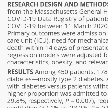
RESEARCH DESIGN AND METHOD
from the Massachusetts General H
COVID-19 Data Registry of patients
COVID-19 between 11 March 2020 
Primary outcomes were admission t
care unit (ICU), need for mechanica
death within 14 days of presentatio
regression models were adjusted 
characteristics, obesity, and releva
RESULTS
Among 450 patients, 178
diabetes—mostly type 2 diabetes.
with diabetes versus patients witho
higher proportion was admitted to 
29.8%, respectively,
P
= 0.007), req
ventilation (37.1% vs. 23.2%,
P
= 0.