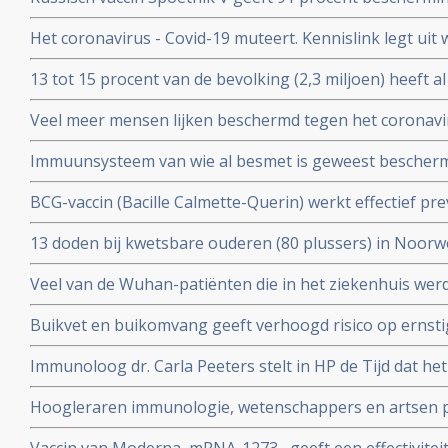
procent bescherming tegen ernstig ziek worden. Blijkt ui
Het coronavirus - Covid-19 muteert. Kennislink legt uit
tussenresultaten
vaccins bv.
13 tot 15 procent van de bevolking (2,3 miljoen) heeft a
coronavirus aangemaakt en hebben al langdurende imm
Veel meer mensen lijken beschermd tegen het coronavir
opgebouwd. Blijkt uit onderzoek van bloedbank Sanqu
gedacht. Door vroegere besmettingen met verkoudhei
bloeddonoren.
Immuunsysteem van wie al besmet is geweest bescher
immuniteit opgebouwd.
uit ons immuunsysteem ook tegen nieuwe mutaties zoa
BCG-vaccin (Bacille Calmette-Querin) werkt effectief p
Braziliaanse mutaties van het coronavirus - Covid-19 be
ziekten – mogelijk ook tegen COVID-19. RADBOUD gaat
13 doden bij kwetsbare ouderen (80 plussers) in Noorw
uitstekende resultaten uit studie met ouderen.
vaccin van Pfizer of Moderna.
Veel van de Wuhan-patiënten die in het ziekenhuis w
had zes maanden later nog steeds symptomen, zo blijkt 
Buikvet en buikomvang geeft verhoogd risico op ernsti
coronavirus - Covid-19 blijkt uit Nederlandse studie
Immunoloog dr. Carla Peeters stelt in HP de Tijd dat he
risico's is. En onderbouwt dat met ervaringen met het gr
Hoogleraren immunologie, wetenschappers en artsen pl
vitamine D tegen Covid-19. Er is steeds meer bewijs da