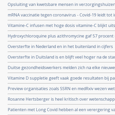
Opsluiting van kwetsbare mensen in verzorgingshuizen 
genadeloze analyse
de slechtst mogelijke resultaten
mRNA vaccinatie tegen coronavirus - Covid-19 leidt tot
natuurlijke infectie met Sars-Cov-2 leidt tot langduri
Vitamine-C infusen met hoge dosis vitamine-C blijkt uit
besmet met het corona virus (COVID-19) en al met longo
Hydroxychloroquine plus azithromycine gaf 57 procent 
Studie.
coronavirus besmetting bij patienten opgenomen in het 
Oversterfte in Nederland en in het buitenland in cijfers
Belgische studie
Oversterfte in Duitsland is en blijft veel hoger na de star
peer reviewed studie en artsencollectief schrijft daarov
Duitse gezondheidswerkers melden zich na elke nieuwe 
coronavirus - Covid-19 vaker ziek blijkt uit vergelijkend
Vitamine D suppletie geeft vaak goede resultaten bij pa
en derde vaccinatierondes
coronavirus - Covid-19 en al opgenomen in het ziekenhu
Preview organisaties zoals SSRN en medRxiv wezen wet
analyse zien van alle studies wereldwijd
onderzoek af als die afweken van Amerikaans overheid
Rosanne Hertsberger is heel kritisch over wetenschapper
de maatregelen.
gemanipuleeerd zwegen over misvattingen tijdens de co
Patienten met Long Covid hebben al een verergering 