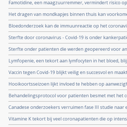
Famotidine, een maagzuurremmer, vermindert risico op 
COVID-19, en voorkomt dat er mechanisch beademd moet
Het dragen van mondkapjes binnen thuis kan voorkome
onder 1000 coronapatienten
besmet worden met het coronavirus - COVID-19 blijkt ui
Bloedonderzoek kan de immuunreactie op het coronavi
volgen en voorspellen hoe de ziekte zich zal ontwikkele
Sterfte door coronavirus - Covid-19 is onder kankerpati
met mensen zonder kanker maar voor extra risico door
Sterfte onder patienten die werden geopereerd voor an
bewijs. Blijkt uit grote internationale studie.
beduidend hoger bij mensen die vooraf of binnen een
Lymfopenie, een tekort aan lymfocyten in het bloed, bl
met het coronavirus - Covid-19 blijkt uit grote internati
ernst van klachten en sterfterisico bij patienten besmet
Vaccin tegen Covid-19 blijkt veilig en succesvol en maakt
19
van de 108 deelnemers aan Chinese studie
Hooikoortsseizoen lijkt invloed te hebben op aanwezighe
virus (COVID-19) blijkt uit studie van Erasmus MC
Behandelingsprotocol voor patienten besmet met het 
combinatie van corticosteroïden, hoge dosis intraveneu
Canadese onderzoekers verruimen fase III studie naar 
bloedverdunners blijkt succesvolle aanpak
dosis vitamine C bij sepsis met opnemen van patienten
Vitamine K tekort bij veel coronapatienten die op int
studieprotocol
en beademing nodig hadden blijkt uit Nederlands onde