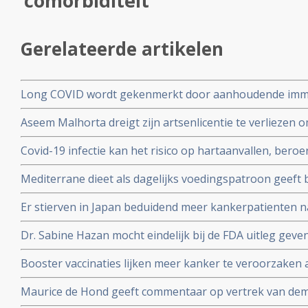
comorbiditeit"
Gerelateerde artikelen
Long COVID wordt gekenmerkt door aanhoudende immuu
cytotoxische CD8+ T-cellen op het SARS-CoV-2 virus g
Aseem Malhorta dreigt zijn artsenlicentie te verliezen o
immuunreacties op de herpesvirussen Epstein-Barr-viru
Covid mRNA vaccins ter discussie stelde in een studiera
patienten met aanhoudende Long Covid
Covid-19 infectie kan het risico op hartaanvallen, beroe
jarige leeftijd plotseling overleedt aan een hartaanval
gedurende drie jaar na een infectie verhogen
Mediterrane dieet als dagelijks voedingspatroon geeft
coronavirus - Covid-19 blijkt uit meta analyse van 6 gro
Er stierven in Japan beduidend meer kankerpatienten 
vaccinatie in vergelijking met andere jaren
Dr. Sabine Hazan mocht eindelijk bij de FDA uitleg gev
complementaire middelen en de samenstelling van de darm
Booster vaccinaties lijken meer kanker te veroorzaken a
en waarschuwt voor gebruik van mRNA vaccins als boos
Maurice de Hond geeft commentaar op vertrek van demi
Kuipers en verhoor van Fauci in Amerika en weerlegt 