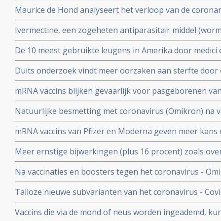
vermoeidheid, moeite met het reguleren van de lichaa
Maurice de Hond analyseert het verloop van de corona
disfunctie, zelfs na een lichte inspanning.
opeenvolgende artikelen.
Ivermectine, een zogeheten antiparasitair middel (worme
coronavirus - Covid-19 zeer goed te kunnen bestrijden.
De 10 meest gebruikte leugens in Amerika door medici e
studies blijkt zeer grote effectiviteit.
klakkeloos overgenomen rondom het corona virus en d
Duits onderzoek vindt meer oorzaken aan sterfte door 
buiten
hersenen, bloedvaten en hart (myocarditis) bij pathol
mRNA vaccins blijken gevaarlijk voor pasgeborenen va
overleden net na vaccinatie tegen coronavirus.
moeders. Minder bloedplasmacellen tast immuniteit aa
Natuurlijke besmetting met coronavirus (Omikron) na va
blijkt niet bruikbaar voor stamceltransplantaties.
bescherming, al zijn er twijfels over bescherming doo
mRNA vaccins van Pfizer en Moderna geven meer kans 
varianten van Omikron.
dat ze een ziekenhuisopname voorkomen. Blijkt uit nie
Meer ernstige bijwerkingen (plus 16 procent) zoals ove
studiegegevens
invaliditeit deden zich voor tijdens de studies van de 
Na vaccinaties en boosters tegen het coronavirus - Omik
Pfizer in vergelijking met de placebogroep
overige oorzaken blijkt uit grafieken bijgehouden en 
Talloze nieuwe subvarianten van het coronavirus - Cov
Herman Steigstra, Anton Theunissen en Maurice de Ho
boostervaccins en ontsnappen aan eigen immuunsysteem.
Vaccins die via de mond of neus worden ingeademd, ku