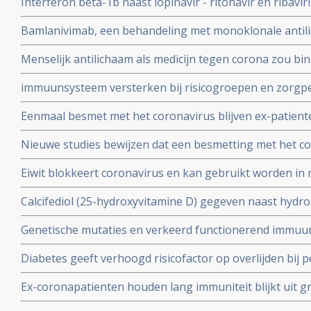
Interferon bèta-1b naast lopinavir - ritonavir en ribavir
ziekenhuis.
behandeling van patiënten met COVID-19 dan lopinavir e
Bamlanivimab, een behandeling met monoklonale antili
Interferon bèta-1b
met het coronavirus - Covid-19 krijgt toestemming van
Menselijk antilichaam als medicijn tegen corona zou b
uitstekende resultaten.
kunnen leveren volgens onderzoekers van Erasmus M
immuunsysteem versterken bij risicogroepen en zorgpe
wachten op vaccin, aldus Immunoloog dr. Carla Peeters
Eenmaal besmet met het coronavirus blijven ex-patient
studie. Immuniteit voor Covid-19-infectie blijft minsten
Nieuwe studies bewijzen dat een besmetting met het co
waarschijnlijk langer dan dat.
langdurige immuniteit geeft door IgM en IgA antistoff
Eiwit blokkeert coronavirus en kan gebruikt worden in 
immuunsysteem
mondkapje zou dan niet meer nodig zijn.
Calcifediol (25-hydroxyvitamine D) gegeven naast hydr
in vroeg stadium van een behandeling voor COVID-19-p
Genetische mutaties en verkeerd functionerend immuu
het aantal opnames op de intensive care-afdeling en vo
interferon type 1 komt voor bij ca 10 tot 15 procent va
Diabetes geeft verhoogd risicofactor op overlijden bij
coronavirus - COVID-19, zelfs na correctie voor obesi
Ex-coronapatienten houden lang immuniteit blijkt uit gr
en relevante andere aandoeningen - comorbiditeit
procent van besmette personen had antistoffen en 44 p