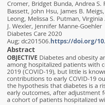
Cromer
,
Bridget Bunda
,
Andrea S. 
Bassett
,
John Hsu
,
James B. Meigs
Leong
,
Melissa S. Putman
,
Virginia
J. Wexler
,
Jennifer Manne-Goehler
Diabetes Care
2020
Aug;
dc201506.
https://doi.org/1
Abstract
OBJECTIVE
Diabetes and obesity ar
among hospitalized patients with c
2019 (COVID-19), but little is know
contributions to early COVID-19 o
the hypothesis that diabetes is a ri
early outcomes, after adjustment 
a cohort of patients hospitalized 