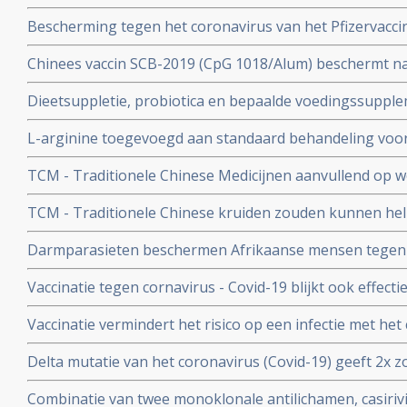
aan het coronavirus - Covid-19. Blijkt uit nieuw onderzo
Bescherming tegen het coronavirus van het Pfizervacci
minder. Na 5 maanden is slechts nog 47 procent besch
Chinees vaccin SCB-2019 (CpG 1018/Alum) beschermt n
ziekenhuisopname en overlijden bij alle bekende varian
Dieetsuppletie, probiotica en bepaalde voedingssupple
Covid-19 blijkt uit SPECTRA fase III studie
of als aanvullende of alleenstaande behandeling van p
L-arginine toegevoegd aan standaard behandeling vo
coronavirus - SARS-CoV-2 - geeft interessante resultate
ernstige ziekte door coronavirus - Covid-19 verbetert 
studies
TCM - Traditionele Chinese Medicijnen aanvullend op we
ziekenhuisverblijf met
bij patienten met milde tot matige COVID-19 - coronavi
TCM - Traditionele Chinese kruiden zouden kunnen hel
Corona virus, zeggen Chinese onderzoekers
Darmparasieten beschermen Afrikaanse mensen tegen h
hun immuunsysteem reageert anders dan immuunsyst
Vaccinatie tegen cornavirus - Covid-19 blijkt ook effect
immuunziektes en mensen die immuunonderdrukkende 
Vaccinatie vermindert het risico op een infectie met het
immuniteit van een eerdere infectie beschermt echter nog
Delta mutatie van het coronavirus (Covid-19) geeft 2x zo
keer. Dit toont groot onderzoek aan uit Israel
vs 4 procent) op ernstige ziekte dan de Alpha mutatie.
Combinatie van twee monoklonale antilichamen, casiri