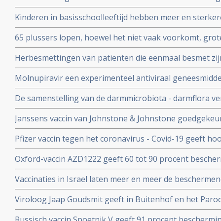
patienten en kan duizenden sterfgevallen voorkomen, bli
Kinderen in basisschoolleeftijd hebben meer en sterker
studie.
besmet te zijn geweest met het coronavirus - Covid-19
65 plussers lopen, hoewel het niet vaak voorkomt, gro
besmetting met het coronavirus - Covid-19 dan jonger
Herbesmettingen van patienten die eenmaal besmet zij
- Covid-19 komen zelden voor blijkt uit nieuwe studieg
Molnupiravir een experimenteel antiviraal geneesmiddel,
virussen, waaronder coronavirussen en specifiek SARS
De samenstelling van de darmmicrobiota - darmflora ve
coronavirus verdwenen bij alle deelnemende patienten.
COVID-19, vooral de functies in het darmmicrobioom die
Janssens vaccin van Johnstone & Johnstone goedgekeur
immuunreacties beinvloeden de ernst van de ziekte va
vaccin tegen het coronavirus.
Pfizer vaccin tegen het coronavirus - Covid-19 geeft h
met 90 procent effectiviteit, maar er zijn nog veel vra
Oxford-vaccin AZD1222 geeft 60 tot 90 procent bescher
Covid-19 zegt producent Astrazeneca in een persberich
Vaccinaties in Israel laten meer en meer de beschermend
een maand meer jongeren opgenomen dan ouderen in d
Viroloog Jaap Goudsmit geeft in Buitenhof en het Paro
snel van de maatregelen afkomen. Vaccineer alle 60 pl
Russisch vaccin Spoetnik V geeft 91 procent beschermi