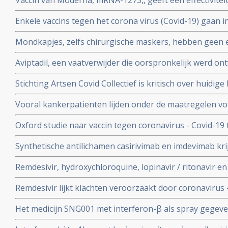
Vaccin van Moderna, mRNA-1273,, geeft een effectivitei
coronavirus - Covid-19
19 blijkt uit een tussenevaluatie.
Enkele vaccins tegen het corona virus (Covid-19) gaan in
onderzocht worden na goede resultaten bij groepen m
Mondkapjes, zelfs chirurgische maskers, hebben geen eff
tientallen gerandomiseerde studies. Dit in tegenstellin
Aviptadil, een vaatverwijder die oorspronkelijk werd on
Nederlandse regering van ons eist.
te behandelen geeft betere overleving bij ernstig ziek
Stichting Artsen Covid Collectief is kritisch over huidig
procent versus 27 procent
het coronavirus - Covid-19 en pleit voor veel meer prev
Vooral kankerpatienten lijden onder de maatregelen vo
omdat hun behandelingen en diagnoses te lang worden 
Oxford studie naar vaccin tegen coronavirus - Covid-19
immuunrespons bij ouderen (55+), de groep met het hoo
Synthetische antilichamen casirivimab en imdevimab k
authorization (EUA) voor gebruik bij patienten besmet 
Remdesivir, hydroxychloroquine, lopinavir / ritonavir e
met milde klachten
geen effect als behandeling van patienten opgenomen 
Remdesivir lijkt klachten veroorzaakt door coronavirus 
coronabesmetting.
maar is weinig bewijs voor.
Het medicijn SNG001 met interferon-β als spray gegeve
bij patienten besmet met het coronavirus - Covid-19 di