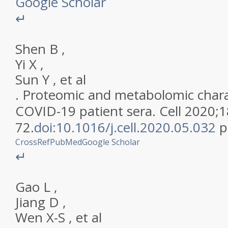
Google Scholar
↵
Shen
B
,
Yi
X
,
Sun
Y
,
et al
.
Proteomic and metabolomic charac
COVID-19 patient sera
.
Cell
2020
;
1
72
.
doi:10.1016/j.cell.2020.05.032
p
CrossRef
PubMed
Google Scholar
↵
Gao
L
,
Jiang
D
,
Wen
X-S
,
et al