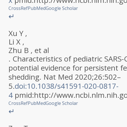
x
pmid:
http://www.ncbi.nlm.nih.
CrossRef
PubMed
Google Scholar
↵
Xu
Y
,
Li
X
,
Zhu
B
,
et al
.
Characteristics of pediatric SARS-
potential evidence for persistent fec
shedding
.
Nat Med
2020
;
26
:
502
–
5
.
doi:10.1038/s41591-020-0817-
4
pmid:
http://www.ncbi.nlm.nih.
CrossRef
PubMed
Google Scholar
↵