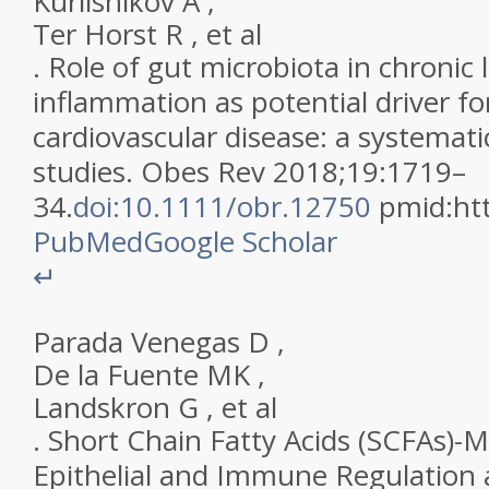
Kurilshikov
A
,
Ter Horst
R
,
et al
.
Role of gut microbiota in chronic
inflammation as potential driver fo
cardiovascular disease: a systemat
studies
.
Obes Rev
2018
;
19
:
1719
–
34
.
doi:10.1111/obr.12750
pmid:
ht
PubMed
Google Scholar
↵
Parada Venegas
D
,
De la Fuente
MK
,
Landskron
G
,
et al
.
Short Chain Fatty Acids (SCFAs)-
Epithelial and Immune Regulation 