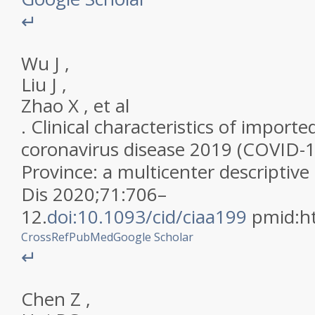
↵
Wu
J
,
Liu
J
,
Zhao
X
,
et al
.
Clinical characteristics of importe
coronavirus disease 2019 (COVID-19
Province: a multicenter descriptive
Dis
2020
;
71
:
706
–
12
.
doi:10.1093/cid/ciaa199
pmid:
h
CrossRef
PubMed
Google Scholar
↵
Chen
Z
,