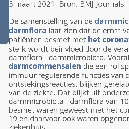
3 maart 2021: Bron: BMJ Journals
De samenstelling van de
darmmicr
darmflora
laat zien dat de ernst v
patiënten besmet met
het corona
sterk wordt beinvloed door de vera
darmflora - darmmicrobiota. Voora
darmcommensalen
die een rol sp
immuunregulerende functies van de
ontstekingsreacties, blijken gerela
van de ziekte. Dat blijkt uit onder
darmmicrobiota - darmflora van 10
besmet waren geweest met het cor
19 en daarvoor ook waren opgeno
ziekenhuis.