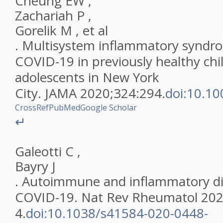
Cheung
EW
,
Zachariah
P
,
Gorelik
M
,
et al
.
Multisystem inflammatory syndro
COVID-19 in previously healthy chi
adolescents in New York
City
.
JAMA
2020
;
324
:
294
.
doi:10.1
CrossRef
PubMed
Google Scholar
↵
Galeotti
C
,
Bayry
J
.
Autoimmune and inflammatory dis
COVID-19
.
Nat Rev Rheumatol
20
4
.
doi:10.1038/s41584-020-0448-