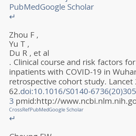
PubMed
Google Scholar
↵
Zhou
F
,
Yu
T
,
Du
R
,
et al
.
Clinical course and risk factors for
inpatients with COVID-19 in Wuhan
retrospective cohort study
.
Lancet
62
.
doi:10.1016/S0140-6736(20)305
3
pmid:
http://www.ncbi.nlm.nih.
CrossRef
PubMed
Google Scholar
↵