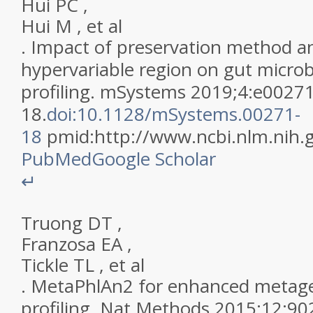
Hui
PC
,
Hui
M
,
et al
.
Impact of preservation method a
hypervariable region on gut microb
profiling
.
mSystems
2019
;
4
:
e0027
18
.
doi:10.1128/mSystems.00271-
18
pmid:
http://www.ncbi.nlm.nih
PubMed
Google Scholar
↵
Truong
DT
,
Franzosa
EA
,
Tickle
TL
,
et al
.
MetaPhlAn2 for enhanced metag
profiling
.
Nat Methods
2015
;
12
:
90