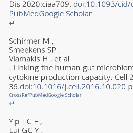
Dis
2020
:
ciaa709
.
doi:10.1093/cid/
PubMed
Google Scholar
↵
Schirmer
M
,
Smeekens
SP
,
Vlamakis
H
,
et al
.
Linking the human gut microbiom
cytokine production capacity
.
Cell
36
.
doi:10.1016/j.cell.2016.10.020
p
CrossRef
PubMed
Google Scholar
↵
Yip
TC-F
,
Lui
GC-Y
,