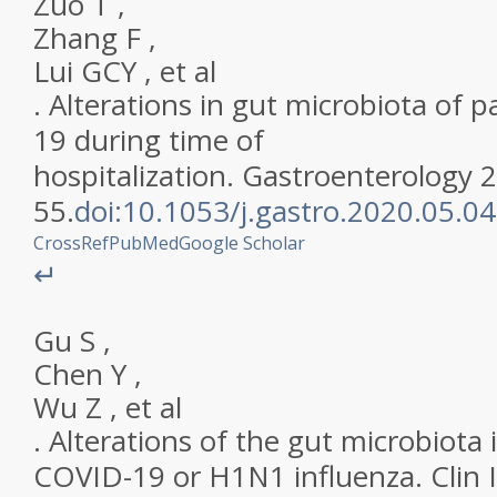
Zuo
T
,
Zhang
F
,
Lui
GCY
,
et al
.
Alterations in gut microbiota of 
19 during time of
hospitalization
.
Gastroenterology
2
55
.
doi:10.1053/j.gastro.2020.05.0
CrossRef
PubMed
Google Scholar
↵
Gu
S
,
Chen
Y
,
Wu
Z
,
et al
.
Alterations of the gut microbiota 
COVID-19 or H1N1 influenza
.
Clin 