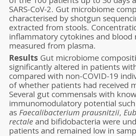
of the 100 patients up to 30 days a
SARS-CoV-2. Gut microbiome comp
characterised by shotgun sequenci
extracted from stools. Concentrati
inflammatory cytokines and blood
measured from plasma.
Results
Gut microbiome composit
significantly altered in patients w
compared with non-COVID-19 indivi
of whether patients had received m
Several gut commensals with kno
immunomodulatory potential such
as
Faecalibacterium prausnitzii
,
Eub
rectale
and bifidobacteria were und
patients and remained low in sampl