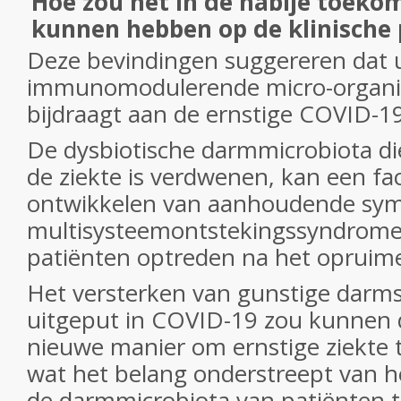
Hoe zou het in de nabije toeko
kunnen hebben op de klinische 
Deze bevindingen suggereren dat u
immunomodulerende micro-organi
bijdraagt aan de ernstige COVID-19
De dysbiotische darmmicrobiota d
de ziekte is verdwenen, kan een fact
ontwikkelen van aanhoudende sym
multisysteemontstekingssyndrome
patiënten optreden na het opruime
Het versterken van gunstige darmso
uitgeput in COVID-19 zou kunnen 
nieuwe manier om ernstige ziekte 
wat het belang onderstreept van 
de darmmicrobiota van patiënten t