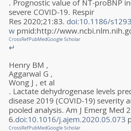
.
Prognostic value of NT-proBNP in
severe COVID-19
.
Respir
Res
2020
;
21
:
83
.
doi:10.1186/s129
w
pmid:
http://www.ncbi.nlm.nih
CrossRef
PubMed
Google Scholar
↵
Henry
BM
,
Aggarwal
G
,
Wong
J
,
et al
.
Lactate dehydrogenase levels pred
disease 2019 (COVID-19) severity a
pooled analysis
.
Am J Emerg Med
2
6
.
doi:10.1016/j.ajem.2020.05.073
CrossRef
PubMed
Google Scholar