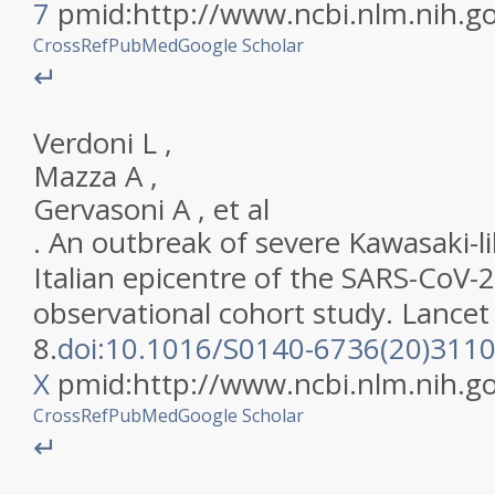
7
pmid:
http://www.ncbi.nlm.nih.
CrossRef
PubMed
Google Scholar
↵
Verdoni
L
,
Mazza
A
,
Gervasoni
A
,
et al
.
An outbreak of severe Kawasaki-li
Italian epicentre of the SARS-CoV-
observational cohort study
.
Lancet
8
.
doi:10.1016/S0140-6736(20)3110
X
pmid:
http://www.ncbi.nlm.nih.
CrossRef
PubMed
Google Scholar
↵