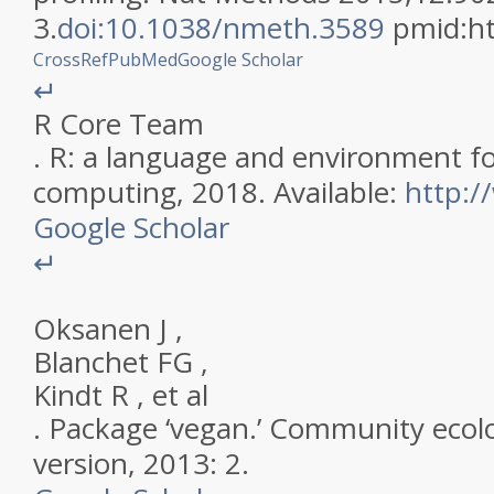
3
.
doi:10.1038/nmeth.3589
pmid:
h
CrossRef
PubMed
Google Scholar
↵
R Core Team
.
R: a language and environment for
computing
,
2018
. Available:
http:/
Google Scholar
↵
Oksanen
J
,
Blanchet
FG
,
Kindt
R
,
et al
.
Package ‘vegan.’ Community ecol
version
,
2013
:
2
.