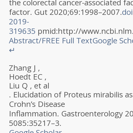
the colorectal cancer-associated fa
factor
.
Gut
2020
;
69
:
1998
–
2007
.
doi
2019-
319635
pmid:
http://www.ncbi.nl
Abstract
/
FREE
Full Text
Google Sch
↵
Zhang
J
,
Hoedt
EC
,
Liu
Q
,
et al
.
Elucidation of Proteus mirabilis a
Crohn’s Disease
Inflammation
.
Gastroenterology
2
5085
:
35217
–
3
.
Google Scholar