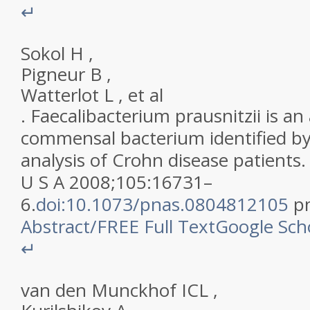
↵
Sokol
H
,
Pigneur
B
,
Watterlot
L
,
et al
.
Faecalibacterium prausnitzii is an
commensal bacterium identified by
analysis of Crohn disease patients
U S A
2008
;
105
:
16731
–
6
.
doi:10.1073/pnas.0804812105
p
Abstract
/
FREE
Full Text
Google Sch
↵
van den Munckhof
ICL
,