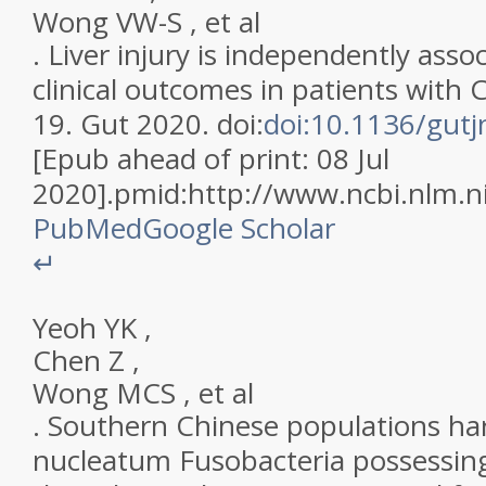
Wong
VW-S
,
et al
.
Liver injury is independently asso
clinical outcomes in patients with
19
.
Gut
2020
. doi:
doi:10.1136/gut
[Epub ahead of print:
08 Jul
2020
].
pmid:
http://www.ncbi.nlm.
PubMed
Google Scholar
↵
Yeoh
YK
,
Chen
Z
,
Wong
MCS
,
et al
.
Southern Chinese populations ha
nucleatum Fusobacteria possessin