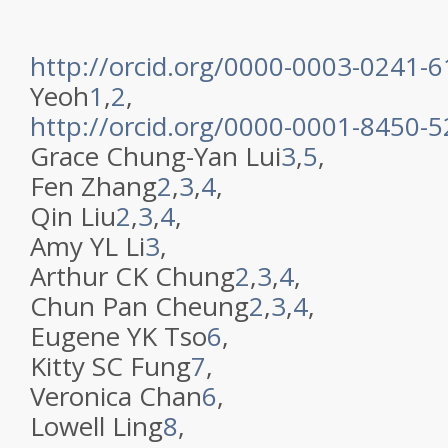
http://orcid.org/0000-0003-0241-
Yeoh
1
,
2
,
http://orcid.org/0000-0001-8450-
Grace Chung-Yan Lui
3
,
5
,
Fen Zhang
2
,
3
,
4
,
Qin Liu
2
,
3
,
4
,
Amy YL Li
3
,
Arthur CK Chung
2
,
3
,
4
,
Chun Pan Cheung
2
,
3
,
4
,
Eugene YK Tso
6
,
Kitty SC Fung
7
,
Veronica Chan
6
,
Lowell Ling
8
,