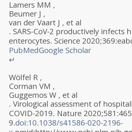
Lamers
MM
,
Beumer
J
,
van der Vaart
J
,
et al
.
SARS-CoV-2 productively infects
enterocytes
.
Science
2020
;
369
:
eab
PubMed
Google Scholar
↵
Wölfel
R
,
Corman
VM
,
Guggemos
W
,
et al
.
Virological assessment of hospital
COVID-2019
.
Nature
2020
;
581
:
465
9
.
doi:10.1038/s41586-020-2196-