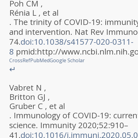
Poh
CM
,
Rénia
L
,
et al
.
The trinity of COVID-19: immunit
and intervention
.
Nat Rev Immuno
74
.
doi:10.1038/s41577-020-0311-
8
pmid:
http://www.ncbi.nlm.nih.
CrossRef
PubMed
Google Scholar
↵
Vabret
N
,
Britton
GJ
,
Gruber
C
,
et al
.
Immunology of COVID-19: current
science
.
Immunity
2020
;
52
:
910
–
41
.
doi:10.1016/j.immuni.2020.05.