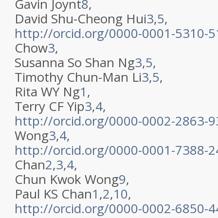
Gavin Joynt
8
,
David Shu-Cheong Hui
3
,
5
,
http://orcid.org/0000-0001-5310-
Chow
3
,
Susanna So Shan Ng
3
,
5
,
Timothy Chun-Man Li
3
,
5
,
Rita WY Ng
1
,
Terry CF Yip
3
,
4
,
http://orcid.org/0000-0002-2863-
Wong
3
,
4
,
http://orcid.org/0000-0001-7388-
Chan
2
,
3
,
4
,
Chun Kwok Wong
9
,
Paul KS Chan
1
,
2
,
10
,
http://orcid.org/0000-0002-6850-