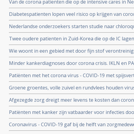
Van de corona patienten die op de intensive cares in 
hadden bij opname op de Intensive Care
32 procent mensen met ernstig overgewicht en obesita
Diabetespatienten lopen veel risico op krijgen van coron
eerste Nederlandse onderzoek onder 100 patienten. 25
Nederlandse onderzoekers starten studie naar chloroqu
patienten die besmet zijn met het coronavirus - COVID-
Twee oudere patienten in Zuid-Korea die op de IC lagen
corona virus door bloedplasma behandeling van geneze
Wie woont in een gebied met door fijn stof verontreini
groter risico op overlijden aan corona virus in vergeli
Minder kankerdiagnoses door corona crisis. IKLN en PA
zuiverder lucht
effecten op langere termijn schrijven zij in een brief.
Patiënten met het corona virus - COVID-19 met spijsve
slechtere prognose om te overleven dan patiënten zond
Groene groentes, volle zuivel en rundvlees houden viru
blijkt uit studie van kinderarts Ellen van der Gaag. En 
Afgezegde zorg dreigt meer levens te kosten dan corona v
virus (COVID-19)
van Gupta Strategists, een adviesbureau gericht op de
Patiënten met kanker zijn vatbaarder voor infecties d
(beenmergonderdrukking) veroorzaakt door hun ziekte
Coronavirus - COVID-19 gaf bij de helft van zorgmedewe
overleden daardoor relatief meer kankerpatienten door
verkoudheid en geen koorts en zij bleven gewoon werken