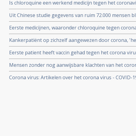
Is chloroquine een werkend medicijn tegen het coronavi
onderzoek bij 86 zorgmedewerkers
wel op. Hier een paar studies
Uit Chinese studie gegevens van ruim 72.000 mensen bl
mensen besmet met het corona virus - Covid-19 alleen m
Eerste medicijnen, waaronder chloroquine tegen corona 
herstelt
uitstekend te werken. 80 procent minder virus in bloed
Kankerpatiënt op zichzelf aangewezen door corona, 'het i
onderzoekers
NOS in een artikel
Eerste patient heeft vaccin gehad tegen het corona virus
Mensen zonder nog aanwijsbare klachten van het coron
besmet blijken het corona virus ook en zelfs nog snell
Corona virus: Artikelen over het corona virus - COVID-
dan mensen met al wel aanwijsbare klachten
aan kankerpatienten, een overzicht