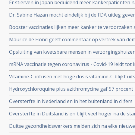
Er stierven in Japan beduidend meer kankerpatienten 
vaccinatie in vergelijking met andere jaren
Dr. Sabine Hazan mocht eindelijk bij de FDA uitleg gev
complementaire middelen en de samenstelling van de darm
Booster vaccinaties lijken meer kanker te veroorzaken a
en waarschuwt voor gebruik van mRNA vaccins als boos
Maurice de Hond geeft commentaar op vertrek van demi
Kuipers en verhoor van Fauci in Amerika en weerlegt 
Opsluiting van kwetsbare mensen in verzorgingshuizen 
genadeloze analyse
de slechtst mogelijke resultaten
mRNA vaccinatie tegen coronavirus - Covid-19 leidt tot
natuurlijke infectie met Sars-Cov-2 leidt tot langduri
Vitamine-C infusen met hoge dosis vitamine-C blijkt uit
besmet met het corona virus (COVID-19) en al met longo
Hydroxychloroquine plus azithromycine gaf 57 procent 
Studie.
coronavirus besmetting bij patienten opgenomen in het 
Oversterfte in Nederland en in het buitenland in cijfers
Belgische studie
Oversterfte in Duitsland is en blijft veel hoger na de star
peer reviewed studie en artsencollectief schrijft daarov
Duitse gezondheidswerkers melden zich na elke nieuwe 
coronavirus - Covid-19 vaker ziek blijkt uit vergelijkend