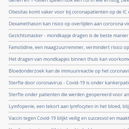
Genen en T-cellen spelen ook een rol in wie ernstig zie
klachten van patienten met het cytokine-release-syndr
minder ziek blijkt uit verschillende nieuwe studies
COVID-19
Obesitas komt vaker voor bij coronapatienten op de IC en
met de algehele bevolking in Frankrijk. Ook elders is ob
Dexamethason kan risico op overlijden aan cororona vi
te krijgen
wanneer patienten eenmaal aan de beademing liggen. M
Gezichtsmasker - mondkapje dragen is de beste manier
coronavirus - Covid-19 te verminderen. Blijkt uit grote 
Famotidine, een maagzuurremmer, vermindert risico op 
COVID-19, en voorkomt dat er mechanisch beademd moet
Het dragen van mondkapjes binnen thuis kan voorkome
onder 1000 coronapatienten
besmet worden met het coronavirus - COVID-19 blijkt ui
Bloedonderzoek kan de immuunreactie op het coronavi
volgen en voorspellen hoe de ziekte zich zal ontwikkele
Sterfte door coronavirus - Covid-19 is onder kankerpati
met mensen zonder kanker maar voor extra risico door
Sterfte onder patienten die werden geopereerd voor an
bewijs. Blijkt uit grote internationale studie.
beduidend hoger bij mensen die vooraf of binnen een
Lymfopenie, een tekort aan lymfocyten in het bloed, bl
met het coronavirus - Covid-19 blijkt uit grote internati
ernst van klachten en sterfterisico bij patienten besmet
Vaccin tegen Covid-19 blijkt veilig en succesvol en maakt
19
van de 108 deelnemers aan Chinese studie