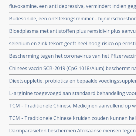
na lichte klachten als na ernstige klachten blijkt uit n
fluvoxamine, een anti depressiva, vermindert indien ge
het risico op overlijden met 90 procent door COVID-19
Budesonide, een ontstekingsremmer - bijnierschorshor
met de ziekte om intensieve medische zorg te krijgen
astmapatienten, blijkt gebruikt als neusspray effectief
Bloedplasma met antistoffen plus remsidivir plus aanvu
coronavirus - Covid-19
en aspirine moet president Donald Trump redden van he
selenium en zink tekort geeft heel hoog risico op ernst
aan het coronavirus - Covid-19. Blijkt uit nieuw onderzo
Bescherming tegen het coronavirus van het Pfizervacci
minder. Na 5 maanden is slechts nog 47 procent besch
Chinees vaccin SCB-2019 (CpG 1018/Alum) beschermt n
ziekenhuisopname en overlijden bij alle bekende varian
Dieetsuppletie, probiotica en bepaalde voedingssupple
Covid-19 blijkt uit SPECTRA fase III studie
of als aanvullende of alleenstaande behandeling van p
L-arginine toegevoegd aan standaard behandeling vo
coronavirus - SARS-CoV-2 - geeft interessante resultate
ernstige ziekte door coronavirus - Covid-19 verbetert 
studies
TCM - Traditionele Chinese Medicijnen aanvullend op we
ziekenhuisverblijf met
bij patienten met milde tot matige COVID-19 - coronavi
TCM - Traditionele Chinese kruiden zouden kunnen hel
Corona virus, zeggen Chinese onderzoekers
Darmparasieten beschermen Afrikaanse mensen tegen h