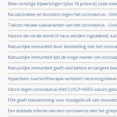
Meer ernstige bijwerkingen (plus 16 procent) zoals ove
studiegegevens
invaliditeit deden zich voor tijdens de studies van de 
Na vaccinaties en boosters tegen het coronavirus - Omik
Pfizer in vergelijking met de placebogroep
overige oorzaken blijkt uit grafieken bijgehouden en 
Talloze nieuwe subvarianten van het coronavirus - Cov
Herman Steigstra, Anton Theunissen en Maurice de Ho
boostervaccins en ontsnappen aan eigen immuunsysteem.
Vaccins die via de mond of neus worden ingeademd, ku
Twee mond- en neusvaccins krijgen goedkeuring in China
Natuurlijke immuniteit door besmetting met het corona
vs 23 procent) tegen Omicron varianten BA.4 en BA.5 da
Natuurlijke immuniteit lijkt de enige manier om corona
Zweeds onderzoek ziet effectiviteit van vaccins binnen
Natuurlijke immuniteit geeft veel betere en langere b
nagenoeg geen bescherming meer.
coronavirus - Covid-19 dan een vaccin dat zijn bescherming
Hyperbare zuurstoftherapie verbetert neurocognitiev
veroorzaakt door coronabesmetting bij patienten met 
Vaccin tegen coronavirus (Het CoVLP+AS03-vaccin) geba
stoffen geeft uitstekende bescherming tegen ziek word
FDA geeft toestemming voor noodgebruik van monoklo
ziekte (78 procent)
(tixagevimab plus cilgavimab) voor preventie van COVID
Een dubbele infectie van een coronavirus met het griep
immuunziekte die niet goed reageren op de goedgekeu
ziekte en meer ziekenhuisopnames en overlijdingen blijk