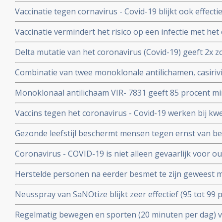
hun immuunsysteem reageert anders dan immuunsyst
Vaccinatie tegen cornavirus - Covid-19 blijkt ook effect
immuunziektes en mensen die immuunonderdrukkende 
Vaccinatie vermindert het risico op een infectie met het
immuniteit van een eerdere infectie beschermt echter nog
Delta mutatie van het coronavirus (Covid-19) geeft 2x zo
keer. Dit toont groot onderzoek aan uit Israel
vs 4 procent) op ernstige ziekte dan de Alpha mutatie.
Combinatie van twee monoklonale antilichamen, casiri
COV) kan ernstig zieke Covid-19 patienten die zelf gee
Monoklonaal antilichaam VIR- 7831 geeft 85 procent m
behoeden voor overlijden
overlijden bij patienten met het coronavirus - COVID-19
Vaccins tegen het coronavirus - Covid-19 werken bij k
vergelijking met placebo
kankerpatienten onvoldoende blijkt uit groot Nederlan
Gezonde leefstijl beschermt mensen tegen ernst van b
- Covid-19. Blijkt uit groot Engels bevolkingsonderzoek
Coronavirus - COVID-19 is niet alleen gevaarlijk voor 
volwassenen van middelbare leeftijd blijkt uit grote rev
Herstelde personen na eerder besmet te zijn geweest 
waren niet besmettelijk voor anderen blijkt uit retrospec
Neusspray van SaNOtize blijkt zeer effectief (95 tot 99 
professionele basketballers en personeel.
met het coronavirus - Covid-19 zowel bij lichte als ernst
Regelmatig bewegen en sporten (20 minuten per dag) 