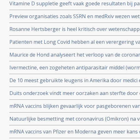
Vitamine D suppletie geeft vaak goede resultaten bij pa
en derde vaccinatierondes
coronavirus - Covid-19 en al opgenomen in het ziekenhu
Preview organisaties zoals SSRN en medRxiv wezen wet
analyse zien van alle studies wereldwijd
onderzoek af als die afweken van Amerikaans overheid
Rosanne Hertsberger is heel kritisch over wetenschapper
de maatregelen.
gemanipuleeerd zwegen over misvattingen tijdens de co
Patienten met Long Covid hebben al een verergering 
vermoeidheid, moeite met het reguleren van de lichaa
Maurice de Hond analyseert het verloop van de corona
disfunctie, zelfs na een lichte inspanning.
opeenvolgende artikelen.
Ivermectine, een zogeheten antiparasitair middel (worme
coronavirus - Covid-19 zeer goed te kunnen bestrijden.
De 10 meest gebruikte leugens in Amerika door medici e
studies blijkt zeer grote effectiviteit.
klakkeloos overgenomen rondom het corona virus en d
Duits onderzoek vindt meer oorzaken aan sterfte door 
buiten
hersenen, bloedvaten en hart (myocarditis) bij pathol
mRNA vaccins blijken gevaarlijk voor pasgeborenen va
overleden net na vaccinatie tegen coronavirus.
moeders. Minder bloedplasmacellen tast immuniteit aa
Natuurlijke besmetting met coronavirus (Omikron) na va
blijkt niet bruikbaar voor stamceltransplantaties.
bescherming, al zijn er twijfels over bescherming doo
mRNA vaccins van Pfizer en Moderna geven meer kans 
varianten van Omikron.
dat ze een ziekenhuisopname voorkomen. Blijkt uit nie