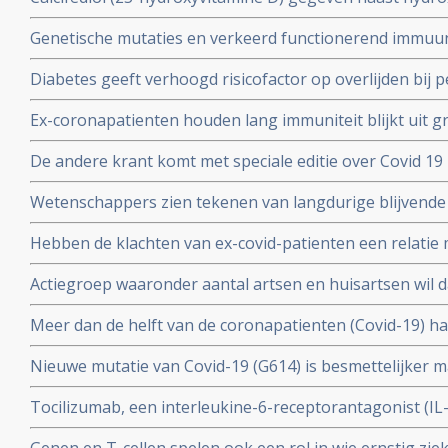
in vroeg stadium van een behandeling voor COVID-19-p
Genetische mutaties en verkeerd functionerend immuu
het aantal opnames op de intensive care-afdeling en vo
interferon type 1 komt voor bij ca 10 tot 15 procent va
Diabetes geeft verhoogd risicofactor op overlijden bij
coronavirus - COVID-19, zelfs na correctie voor obesi
Ex-coronapatienten houden lang immuniteit blijkt uit gr
en relevante andere aandoeningen - comorbiditeit
procent van besmette personen had antistoffen en 44 p
De andere krant komt met speciale editie over Covid 19 
mensen had antistoffen en immuniteit.
kritische artikelen die zeker ook gelezen zouden moet
Wetenschappers zien tekenen van langdurige blijvende
coronavirus - Covid-19, zelfs na milde infecties. Blijkt ui
Hebben de klachten van ex-covid-patienten een relatie 
vermoeidheidssyndroom? Er zijn wel heel veel overeen
Actiegroep waaronder aantal artsen en huisartsen wil 
wetenschappers
mogelijkheid moet krijgen om de huisarts te vragen o
Meer dan de helft van de coronapatienten (Covid-19) 
standaard aanpak voor covid-19 zoals die nu geldt.
hoest (84%), koorts (80%), spierpijn (63%), koude rillin
Nieuwe mutatie van Covid-19 (G614) is besmettelijker m
hoofdpijn (59%), en kortademigheid (57%)
verklaart hoge aantal besmettingen in USA. En nieuwe
Tocilizumab, een interleukine-6-receptorantagonist (I
D614 van het Covid-19 virus over zodra deze kruisen.
verbetert overleving, minder mechanische beademing n