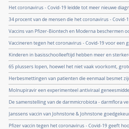
en leidt tot minder ziekenhuisopnames en sterfte door 
Het coronavirus - Covid-19 leidde tot meer nieuwe dia
uitzaaiingen dan gebruikelijk. Ook werden behandeling
34 procent van de mensen die het coronavirus - Covid-
uitgesteld en onderbroken
problemen en werd een neurologische of psychologisch
Vaccins van Pfizer-Biontech en Moderna beschermen o
coronavirus aan anderen. Wie is gevaccineerd blijkt het
Vaccineren tegen het coronavirus - Covid-19 voor een 
anderen over te dragen
patienten en kan duizenden sterfgevallen voorkomen, bli
Kinderen in basisschoolleeftijd hebben meer en sterker
studie.
besmet te zijn geweest met het coronavirus - Covid-19
65 plussers lopen, hoewel het niet vaak voorkomt, gro
besmetting met het coronavirus - Covid-19 dan jonger
Herbesmettingen van patienten die eenmaal besmet zij
- Covid-19 komen zelden voor blijkt uit nieuwe studieg
Molnupiravir een experimenteel antiviraal geneesmiddel,
virussen, waaronder coronavirussen en specifiek SARS
De samenstelling van de darmmicrobiota - darmflora ve
coronavirus verdwenen bij alle deelnemende patienten.
COVID-19, vooral de functies in het darmmicrobioom die
Janssens vaccin van Johnstone & Johnstone goedgekeur
immuunreacties beinvloeden de ernst van de ziekte va
vaccin tegen het coronavirus.
Pfizer vaccin tegen het coronavirus - Covid-19 geeft h