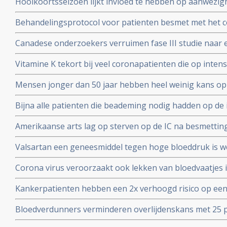
Hooikoortsseizoen lijkt invloed te hebben op aanwezighe
virus (COVID-19) blijkt uit studie van Erasmus MC
Behandelingsprotocol voor patienten besmet met het 
combinatie van corticosteroïden, hoge dosis intraveneu
Canadese onderzoekers verruimen fase III studie naar 
bloedverdunners blijkt succesvolle aanpak
dosis vitamine C bij sepsis met opnemen van patienten
Vitamine K tekort bij veel coronapatienten die op int
studieprotocol
en beademing nodig hadden blijkt uit Nederlands onde
Mensen jonger dan 50 jaar hebben heel weinig kans op
met het coronavirus, blijkt uit onderzoek van de Unive
Bijna alle patienten die beademing nodig hadden op de 
Yorkse ziekenhuizen overleden (88 procent). Diabetes, 
Amerikaanse arts lag op sterven op de IC na besmettin
waren de belangrijkste factoren
infusen met hoge dosis vitamine C redde zijn leven vert
Valsartan een geneesmiddel tegen hoge bloeddruk is w
het corona virus. Nederlandse onderzoekers aan de Ra
Corona virus veroorzaakt ook lekken van bloedvaatjes 
gerandomiseerd onderzoek. ]
de ACE2-receptoren en maakt dit corona virus nog geva
Kankerpatienten hebben een 2x verhoogd risico op een
onderzoekers aan de Radboud universiteit
virus blijkt uit studie in Wujang. Waarschijnlijk doorda
Bloedverdunners verminderen overlijdenskans met 25 p
corona virus die een SOHA score - sepsis-geïnduceerde 