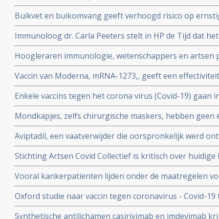
had zes maanden later nog steeds symptomen, zo blijkt 
Buikvet en buikomvang geeft verhoogd risico op ernsti
coronavirus - Covid-19 blijkt uit Nederlandse studie
Immunoloog dr. Carla Peeters stelt in HP de Tijd dat he
risico's is. En onderbouwt dat met ervaringen met het gr
Hoogleraren immunologie, wetenschappers en artsen pl
vitamine D tegen Covid-19. Er is steeds meer bewijs da
Vaccin van Moderna, mRNA-1273,, geeft een effectivitei
coronavirus - Covid-19
19 blijkt uit een tussenevaluatie.
Enkele vaccins tegen het corona virus (Covid-19) gaan in
onderzocht worden na goede resultaten bij groepen m
Mondkapjes, zelfs chirurgische maskers, hebben geen eff
tientallen gerandomiseerde studies. Dit in tegenstellin
Aviptadil, een vaatverwijder die oorspronkelijk werd on
Nederlandse regering van ons eist.
te behandelen geeft betere overleving bij ernstig ziek
Stichting Artsen Covid Collectief is kritisch over huidig
procent versus 27 procent
het coronavirus - Covid-19 en pleit voor veel meer prev
Vooral kankerpatienten lijden onder de maatregelen vo
omdat hun behandelingen en diagnoses te lang worden 
Oxford studie naar vaccin tegen coronavirus - Covid-19
immuunrespons bij ouderen (55+), de groep met het hoo
Synthetische antilichamen casirivimab en imdevimab k