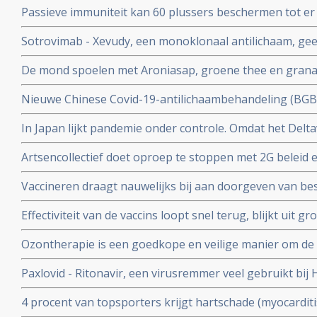
Passieve immuniteit kan 60 plussers beschermen tot er e
studie.
viroloog Jaap Goudsmid
Sotrovimab - Xevudy, een monoklonaal antilichaam, gee
bij patienten die reeds besmet zijn. EMA gaat snel goed
De mond spoelen met Aroniasap, groene thee en grana
gebruik in Europa.
het coronavirus - Covid-19 virus en geeft 80 tot 97 pr
Nieuwe Chinese Covid-19-antilichaambehandeling (BG
doorgeven van virus.
Covid-19 - coronavirus is veelbelovend en neutraliseert 
In Japan lijkt pandemie onder controle. Omdat het Delta
Chinese coronapatienten
gemuteerd of omdat er veel ivermectine wordt gebruikt
Artsencollectief doet oproep te stoppen met 2G beleid 
de druk op de zorg te verminderen
Vaccineren draagt nauwelijks bij aan doorgeven van be
vaccineren lijkt juist doorgeven van besmettingen en o
Effectiviteit van de vaccins loopt snel terug, blijkt uit
stimuleren. Bewijst groot internationaal onderzoek in 6
onder 800.000 veteranen.
Ozontherapie is een goedkope en veilige manier om de 
virussen - de overvloedige zwavel bevattende aminozure
Paxlovid - Ritonavir, een virusremmer veel gebruikt bij 
SARS-CoV-2 aan te pakken en te elimineren
ziekenhuisopname bij kwetsbare coronapatiënten met 8
4 procent van topsporters krijgt hartschade (myocardit
tijd wordt ingenomen