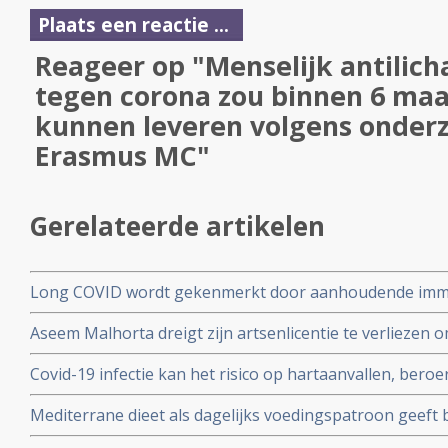
Plaats een reactie ...
Reageer op "Menselijk antilich
tegen corona zou binnen 6 ma
kunnen leveren volgens onder
Erasmus MC"
Gerelateerde artikelen
Long COVID wordt gekenmerkt door aanhoudende immuu
cytotoxische CD8+ T-cellen op het SARS-CoV-2 virus g
Aseem Malhorta dreigt zijn artsenlicentie te verliezen o
immuunreacties op de herpesvirussen Epstein-Barr-viru
Covid mRNA vaccins ter discussie stelde in een studiera
patienten met aanhoudende Long Covid
Covid-19 infectie kan het risico op hartaanvallen, beroe
jarige leeftijd plotseling overleedt aan een hartaanval
gedurende drie jaar na een infectie verhogen
Mediterrane dieet als dagelijks voedingspatroon geeft
coronavirus - Covid-19 blijkt uit meta analyse van 6 gro