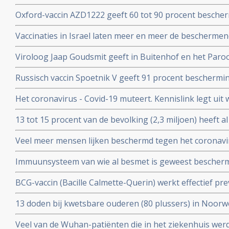
met 90 procent effectiviteit, maar er zijn nog veel vra
Oxford-vaccin AZD1222 geeft 60 tot 90 procent bescher
Covid-19 zegt producent Astrazeneca in een persberich
Vaccinaties in Israel laten meer en meer de beschermend
een maand meer jongeren opgenomen dan ouderen in d
Viroloog Jaap Goudsmit geeft in Buitenhof en het Paro
snel van de maatregelen afkomen. Vaccineer alle 60 pl
Russisch vaccin Spoetnik V geeft 91 procent beschermi
procent bescherming tegen ernstig ziek worden. Blijkt ui
Het coronavirus - Covid-19 muteert. Kennislink legt uit
tussenresultaten
vaccins bv.
13 tot 15 procent van de bevolking (2,3 miljoen) heeft a
coronavirus aangemaakt en hebben al langdurende imm
Veel meer mensen lijken beschermd tegen het coronavir
opgebouwd. Blijkt uit onderzoek van bloedbank Sanqu
gedacht. Door vroegere besmettingen met verkoudhei
bloeddonoren.
Immuunsysteem van wie al besmet is geweest bescher
immuniteit opgebouwd.
uit ons immuunsysteem ook tegen nieuwe mutaties zoa
BCG-vaccin (Bacille Calmette-Querin) werkt effectief p
Braziliaanse mutaties van het coronavirus - Covid-19 be
ziekten – mogelijk ook tegen COVID-19. RADBOUD gaat
13 doden bij kwetsbare ouderen (80 plussers) in Noorw
uitstekende resultaten uit studie met ouderen.
vaccin van Pfizer of Moderna.
Veel van de Wuhan-patiënten die in het ziekenhuis w