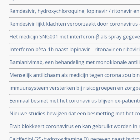
authorization (EUA) voor gebruik bij patienten besmet 
Remdesivir, hydroxychloroquine, lopinavir / ritonavir e
met milde klachten
geen effect als behandeling van patienten opgenomen 
Remdesivir lijkt klachten veroorzaakt door coronavirus 
coronabesmetting.
maar is weinig bewijs voor.
Het medicijn SNG001 met interferon-β als spray gegeve
bij patienten besmet met het coronavirus - Covid-19 di
Interferon bèta-1b naast lopinavir - ritonavir en ribavir
ziekenhuis.
behandeling van patiënten met COVID-19 dan lopinavir e
Bamlanivimab, een behandeling met monoklonale antili
Interferon bèta-1b
met het coronavirus - Covid-19 krijgt toestemming van
Menselijk antilichaam als medicijn tegen corona zou b
uitstekende resultaten.
kunnen leveren volgens onderzoekers van Erasmus M
immuunsysteem versterken bij risicogroepen en zorgpe
wachten op vaccin, aldus Immunoloog dr. Carla Peeters
Eenmaal besmet met het coronavirus blijven ex-patient
studie. Immuniteit voor Covid-19-infectie blijft minsten
Nieuwe studies bewijzen dat een besmetting met het co
waarschijnlijk langer dan dat.
langdurige immuniteit geeft door IgM en IgA antistoff
Eiwit blokkeert coronavirus en kan gebruikt worden in 
immuunsysteem
mondkapje zou dan niet meer nodig zijn.
Calcifediol (25-hydroxyvitamine D) gegeven naast hydr