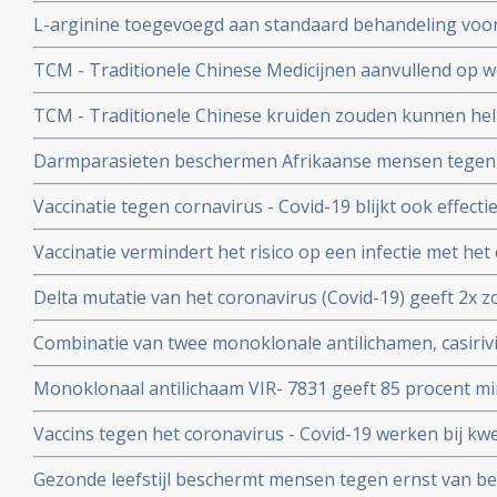
of als aanvullende of alleenstaande behandeling van p
L-arginine toegevoegd aan standaard behandeling vo
coronavirus - SARS-CoV-2 - geeft interessante resultate
ernstige ziekte door coronavirus - Covid-19 verbetert 
studies
TCM - Traditionele Chinese Medicijnen aanvullend op we
ziekenhuisverblijf met
bij patienten met milde tot matige COVID-19 - coronavi
TCM - Traditionele Chinese kruiden zouden kunnen hel
Corona virus, zeggen Chinese onderzoekers
Darmparasieten beschermen Afrikaanse mensen tegen h
hun immuunsysteem reageert anders dan immuunsyst
Vaccinatie tegen cornavirus - Covid-19 blijkt ook effect
immuunziektes en mensen die immuunonderdrukkende 
Vaccinatie vermindert het risico op een infectie met het
immuniteit van een eerdere infectie beschermt echter nog
Delta mutatie van het coronavirus (Covid-19) geeft 2x zo
keer. Dit toont groot onderzoek aan uit Israel
vs 4 procent) op ernstige ziekte dan de Alpha mutatie.
Combinatie van twee monoklonale antilichamen, casiri
COV) kan ernstig zieke Covid-19 patienten die zelf gee
Monoklonaal antilichaam VIR- 7831 geeft 85 procent m
behoeden voor overlijden
overlijden bij patienten met het coronavirus - COVID-19
Vaccins tegen het coronavirus - Covid-19 werken bij k
vergelijking met placebo
kankerpatienten onvoldoende blijkt uit groot Nederlan
Gezonde leefstijl beschermt mensen tegen ernst van b