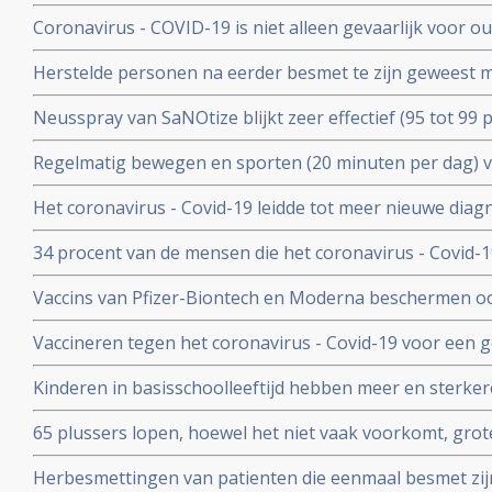
- Covid-19. Blijkt uit groot Engels bevolkingsonderzoek
Coronavirus - COVID-19 is niet alleen gevaarlijk voor 
volwassenen van middelbare leeftijd blijkt uit grote rev
Herstelde personen na eerder besmet te zijn geweest 
waren niet besmettelijk voor anderen blijkt uit retrospec
Neusspray van SaNOtize blijkt zeer effectief (95 tot 99 
professionele basketballers en personeel.
met het coronavirus - Covid-19 zowel bij lichte als ernst
Regelmatig bewegen en sporten (20 minuten per dag) 
en leidt tot minder ziekenhuisopnames en sterfte door 
Het coronavirus - Covid-19 leidde tot meer nieuwe dia
uitzaaiingen dan gebruikelijk. Ook werden behandeling
34 procent van de mensen die het coronavirus - Covid-
uitgesteld en onderbroken
problemen en werd een neurologische of psychologisch
Vaccins van Pfizer-Biontech en Moderna beschermen o
coronavirus aan anderen. Wie is gevaccineerd blijkt het
Vaccineren tegen het coronavirus - Covid-19 voor een 
anderen over te dragen
patienten en kan duizenden sterfgevallen voorkomen, bli
Kinderen in basisschoolleeftijd hebben meer en sterker
studie.
besmet te zijn geweest met het coronavirus - Covid-19
65 plussers lopen, hoewel het niet vaak voorkomt, gro
besmetting met het coronavirus - Covid-19 dan jonger
Herbesmettingen van patienten die eenmaal besmet zij