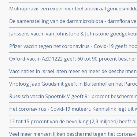
- Covid-19 komen zelden voor blijkt uit nieuwe studieg
Molnupiravir een experimenteel antiviraal geneesmiddel,
virussen, waaronder coronavirussen en specifiek SARS
De samenstelling van de darmmicrobiota - darmflora ve
coronavirus verdwenen bij alle deelnemende patienten.
COVID-19, vooral de functies in het darmmicrobioom die
Janssens vaccin van Johnstone & Johnstone goedgekeur
immuunreacties beinvloeden de ernst van de ziekte va
vaccin tegen het coronavirus.
Pfizer vaccin tegen het coronavirus - Covid-19 geeft h
met 90 procent effectiviteit, maar er zijn nog veel vra
Oxford-vaccin AZD1222 geeft 60 tot 90 procent bescher
Covid-19 zegt producent Astrazeneca in een persberich
Vaccinaties in Israel laten meer en meer de beschermend
een maand meer jongeren opgenomen dan ouderen in d
Viroloog Jaap Goudsmit geeft in Buitenhof en het Paro
snel van de maatregelen afkomen. Vaccineer alle 60 pl
Russisch vaccin Spoetnik V geeft 91 procent beschermi
procent bescherming tegen ernstig ziek worden. Blijkt ui
Het coronavirus - Covid-19 muteert. Kennislink legt uit
tussenresultaten
vaccins bv.
13 tot 15 procent van de bevolking (2,3 miljoen) heeft a
coronavirus aangemaakt en hebben al langdurende imm
Veel meer mensen lijken beschermd tegen het coronavir
opgebouwd. Blijkt uit onderzoek van bloedbank Sanqu