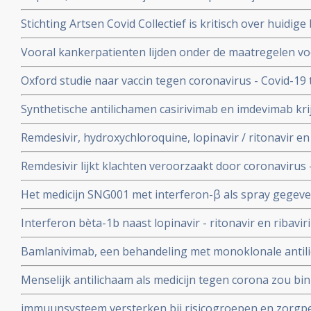
te behandelen geeft betere overleving bij ernstig ziek
Stichting Artsen Covid Collectief is kritisch over huidig
procent versus 27 procent
het coronavirus - Covid-19 en pleit voor veel meer prev
Vooral kankerpatienten lijden onder de maatregelen vo
omdat hun behandelingen en diagnoses te lang worden 
Oxford studie naar vaccin tegen coronavirus - Covid-19
immuunrespons bij ouderen (55+), de groep met het hoo
Synthetische antilichamen casirivimab en imdevimab k
authorization (EUA) voor gebruik bij patienten besmet 
Remdesivir, hydroxychloroquine, lopinavir / ritonavir e
met milde klachten
geen effect als behandeling van patienten opgenomen 
Remdesivir lijkt klachten veroorzaakt door coronavirus 
coronabesmetting.
maar is weinig bewijs voor.
Het medicijn SNG001 met interferon-β als spray gegeve
bij patienten besmet met het coronavirus - Covid-19 di
Interferon bèta-1b naast lopinavir - ritonavir en ribavir
ziekenhuis.
behandeling van patiënten met COVID-19 dan lopinavir e
Bamlanivimab, een behandeling met monoklonale antili
Interferon bèta-1b
met het coronavirus - Covid-19 krijgt toestemming van
Menselijk antilichaam als medicijn tegen corona zou b
uitstekende resultaten.
kunnen leveren volgens onderzoekers van Erasmus M
immuunsysteem versterken bij risicogroepen en zorgpe