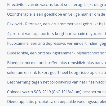
vaccineren lijkt juist doorgeven van besmettingen en o
Effectiviteit van de vaccins loopt snel terug, blijkt uit
stimuleren. Bewijst groot internationaal onderzoek in 6
onder 800.000 veteranen.
Ozontherapie is een goedkope en veilige manier om de 
virussen - de overvloedige zwavel bevattende aminozure
Paxlovid - Ritonavir, een virusremmer veel gebruikt bij 
SARS-CoV-2 aan te pakken en te elimineren
ziekenhuisopname bij kwetsbare coronapatiënten met 8
4 procent van topsporters krijgt hartschade (myocardit
tijd wordt ingenomen
na lichte klachten als na ernstige klachten blijkt uit n
fluvoxamine, een anti depressiva, vermindert indien ge
het risico op overlijden met 90 procent door COVID-19
Budesonide, een ontstekingsremmer - bijnierschorshor
met de ziekte om intensieve medische zorg te krijgen
astmapatienten, blijkt gebruikt als neusspray effectief
Bloedplasma met antistoffen plus remsidivir plus aanvu
coronavirus - Covid-19
en aspirine moet president Donald Trump redden van he
selenium en zink tekort geeft heel hoog risico op ernst
aan het coronavirus - Covid-19. Blijkt uit nieuw onderzo
Bescherming tegen het coronavirus van het Pfizervacci
minder. Na 5 maanden is slechts nog 47 procent besch
Chinees vaccin SCB-2019 (CpG 1018/Alum) beschermt n
ziekenhuisopname en overlijden bij alle bekende varian
Dieetsuppletie, probiotica en bepaalde voedingssupple
Covid-19 blijkt uit SPECTRA fase III studie