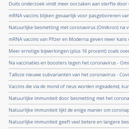
Duits onderzoek vindt meer oorzaken aan sterfte door 
buiten
hersenen, bloedvaten en hart (myocarditis) bij pathol
mRNA vaccins blijken gevaarlijk voor pasgeborenen va
overleden net na vaccinatie tegen coronavirus.
moeders. Minder bloedplasmacellen tast immuniteit aa
Natuurlijke besmetting met coronavirus (Omikron) na va
blijkt niet bruikbaar voor stamceltransplantaties.
bescherming, al zijn er twijfels over bescherming doo
mRNA vaccins van Pfizer en Moderna geven meer kans 
varianten van Omikron.
dat ze een ziekenhuisopname voorkomen. Blijkt uit nie
Meer ernstige bijwerkingen (plus 16 procent) zoals ove
studiegegevens
invaliditeit deden zich voor tijdens de studies van de 
Na vaccinaties en boosters tegen het coronavirus - Omik
Pfizer in vergelijking met de placebogroep
overige oorzaken blijkt uit grafieken bijgehouden en 
Talloze nieuwe subvarianten van het coronavirus - Cov
Herman Steigstra, Anton Theunissen en Maurice de Ho
boostervaccins en ontsnappen aan eigen immuunsysteem.
Vaccins die via de mond of neus worden ingeademd, ku
Twee mond- en neusvaccins krijgen goedkeuring in China
Natuurlijke immuniteit door besmetting met het corona
vs 23 procent) tegen Omicron varianten BA.4 en BA.5 da
Natuurlijke immuniteit lijkt de enige manier om corona
Zweeds onderzoek ziet effectiviteit van vaccins binnen
Natuurlijke immuniteit geeft veel betere en langere b
nagenoeg geen bescherming meer.
coronavirus - Covid-19 dan een vaccin dat zijn bescherming