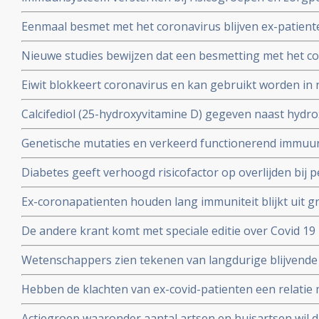
wachten op vaccin, aldus Immunoloog dr. Carla Peeters
Eenmaal besmet met het coronavirus blijven ex-patient
studie. Immuniteit voor Covid-19-infectie blijft minsten
Nieuwe studies bewijzen dat een besmetting met het co
waarschijnlijk langer dan dat.
langdurige immuniteit geeft door IgM en IgA antistoff
Eiwit blokkeert coronavirus en kan gebruikt worden in 
immuunsysteem
mondkapje zou dan niet meer nodig zijn.
Calcifediol (25-hydroxyvitamine D) gegeven naast hydr
in vroeg stadium van een behandeling voor COVID-19-p
Genetische mutaties en verkeerd functionerend immuu
het aantal opnames op de intensive care-afdeling en vo
interferon type 1 komt voor bij ca 10 tot 15 procent va
Diabetes geeft verhoogd risicofactor op overlijden bij
coronavirus - COVID-19, zelfs na correctie voor obesi
Ex-coronapatienten houden lang immuniteit blijkt uit gr
en relevante andere aandoeningen - comorbiditeit
procent van besmette personen had antistoffen en 44 p
De andere krant komt met speciale editie over Covid 19 
mensen had antistoffen en immuniteit.
kritische artikelen die zeker ook gelezen zouden moet
Wetenschappers zien tekenen van langdurige blijvende
coronavirus - Covid-19, zelfs na milde infecties. Blijkt ui
Hebben de klachten van ex-covid-patienten een relatie 
vermoeidheidssyndroom? Er zijn wel heel veel overeen
Actiegroep waaronder aantal artsen en huisartsen wil 