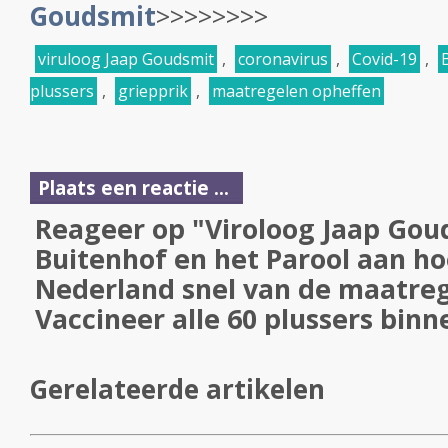
Goudsmit
>>>>>>>>
viruloog Jaap Goudsmit
,
coronavirus
,
Covid-19
,
plussers
,
griepprik
,
maatregelen opheffen
Plaats een reactie ...
Reageer op "Viroloog Jaap Gou
Buitenhof en het Parool aan ho
Nederland snel van de maatre
Vaccineer alle 60 plussers bin
Gerelateerde artikelen