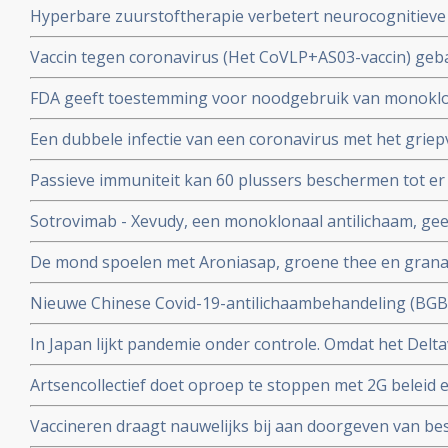
Hyperbare zuurstoftherapie verbetert neurocognitiev
veroorzaakt door coronabesmetting bij patienten met 
Vaccin tegen coronavirus (Het CoVLP+AS03-vaccin) geba
stoffen geeft uitstekende bescherming tegen ziek word
FDA geeft toestemming voor noodgebruik van monoklo
ziekte (78 procent)
(tixagevimab plus cilgavimab) voor preventie van COVID
Een dubbele infectie van een coronavirus met het griep
immuunziekte die niet goed reageren op de goedgekeu
ziekte en meer ziekenhuisopnames en overlijdingen blijk
Passieve immuniteit kan 60 plussers beschermen tot er e
studie.
viroloog Jaap Goudsmid
Sotrovimab - Xevudy, een monoklonaal antilichaam, gee
bij patienten die reeds besmet zijn. EMA gaat snel goed
De mond spoelen met Aroniasap, groene thee en grana
gebruik in Europa.
het coronavirus - Covid-19 virus en geeft 80 tot 97 pr
Nieuwe Chinese Covid-19-antilichaambehandeling (BG
doorgeven van virus.
Covid-19 - coronavirus is veelbelovend en neutraliseert 
In Japan lijkt pandemie onder controle. Omdat het Delta
Chinese coronapatienten
gemuteerd of omdat er veel ivermectine wordt gebruikt
Artsencollectief doet oproep te stoppen met 2G beleid 
de druk op de zorg te verminderen
Vaccineren draagt nauwelijks bij aan doorgeven van be