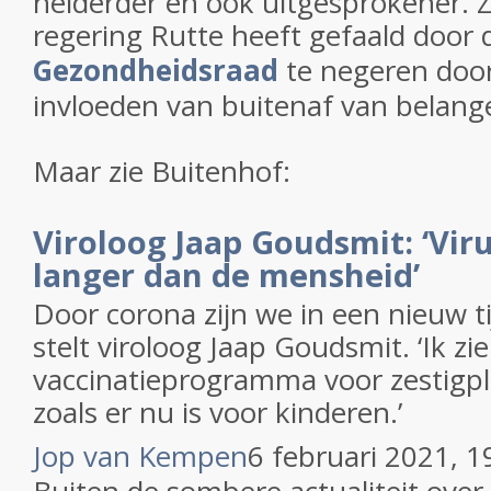
helderder en ook uitgesprokener. Z
regering Rutte heeft gefaald door
Gezondheidsraad
te negeren door
invloeden van buitenaf van belan
Maar zie Buitenhof:
Viroloog Jaap Goudsmit: ‘Vir
langer dan de mensheid’
Door corona zijn we in een nieuw 
stelt viroloog Jaap Goudsmit. ‘Ik zi
vaccinatieprogramma voor zestigpl
zoals er nu is voor kinderen.’
Jop van Kempen
6 februari 2021
, 1