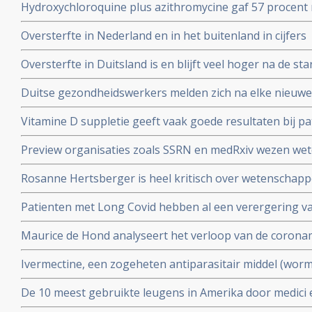
Hydroxychloroquine plus azithromycine gaf 57 procent 
Studie.
coronavirus besmetting bij patienten opgenomen in het 
Oversterfte in Nederland en in het buitenland in cijfers
Belgische studie
Oversterfte in Duitsland is en blijft veel hoger na de star
peer reviewed studie en artsencollectief schrijft daarov
Duitse gezondheidswerkers melden zich na elke nieuwe 
coronavirus - Covid-19 vaker ziek blijkt uit vergelijkend
Vitamine D suppletie geeft vaak goede resultaten bij pa
en derde vaccinatierondes
coronavirus - Covid-19 en al opgenomen in het ziekenhu
Preview organisaties zoals SSRN en medRxiv wezen wet
analyse zien van alle studies wereldwijd
onderzoek af als die afweken van Amerikaans overheid
Rosanne Hertsberger is heel kritisch over wetenschapper
de maatregelen.
gemanipuleeerd zwegen over misvattingen tijdens de co
Patienten met Long Covid hebben al een verergering 
vermoeidheid, moeite met het reguleren van de lichaa
Maurice de Hond analyseert het verloop van de corona
disfunctie, zelfs na een lichte inspanning.
opeenvolgende artikelen.
Ivermectine, een zogeheten antiparasitair middel (worme
coronavirus - Covid-19 zeer goed te kunnen bestrijden.
De 10 meest gebruikte leugens in Amerika door medici e
studies blijkt zeer grote effectiviteit.
klakkeloos overgenomen rondom het corona virus en d