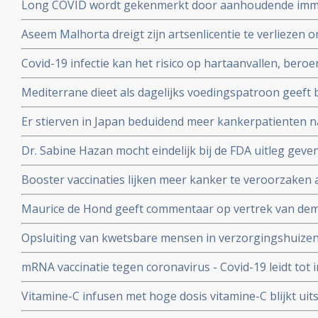
Long COVID wordt gekenmerkt door aanhoudende immuu
cytotoxische CD8+ T-cellen op het SARS-CoV-2 virus g
Aseem Malhorta dreigt zijn artsenlicentie te verliezen o
immuunreacties op de herpesvirussen Epstein-Barr-viru
Covid mRNA vaccins ter discussie stelde in een studiera
patienten met aanhoudende Long Covid
Covid-19 infectie kan het risico op hartaanvallen, beroe
jarige leeftijd plotseling overleedt aan een hartaanval
gedurende drie jaar na een infectie verhogen
Mediterrane dieet als dagelijks voedingspatroon geeft
coronavirus - Covid-19 blijkt uit meta analyse van 6 gro
Er stierven in Japan beduidend meer kankerpatienten 
vaccinatie in vergelijking met andere jaren
Dr. Sabine Hazan mocht eindelijk bij de FDA uitleg gev
complementaire middelen en de samenstelling van de darm
Booster vaccinaties lijken meer kanker te veroorzaken a
en waarschuwt voor gebruik van mRNA vaccins als boos
Maurice de Hond geeft commentaar op vertrek van demi
Kuipers en verhoor van Fauci in Amerika en weerlegt 
Opsluiting van kwetsbare mensen in verzorgingshuizen 
genadeloze analyse
de slechtst mogelijke resultaten
mRNA vaccinatie tegen coronavirus - Covid-19 leidt tot
natuurlijke infectie met Sars-Cov-2 leidt tot langduri
Vitamine-C infusen met hoge dosis vitamine-C blijkt uit
besmet met het corona virus (COVID-19) en al met longo