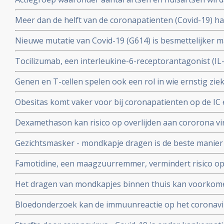
wetenschappers
mogelijkheid moet krijgen om de huisarts te vragen o
Meer dan de helft van de coronapatienten (Covid-19) 
standaard aanpak voor covid-19 zoals die nu geldt.
hoest (84%), koorts (80%), spierpijn (63%), koude rillin
Nieuwe mutatie van Covid-19 (G614) is besmettelijker m
hoofdpijn (59%), en kortademigheid (57%)
verklaart hoge aantal besmettingen in USA. En nieuwe
Tocilizumab, een interleukine-6-receptorantagonist (I
D614 van het Covid-19 virus over zodra deze kruisen.
verbetert overleving, minder mechanische beademing n
Genen en T-cellen spelen ook een rol in wie ernstig zie
klachten van patienten met het cytokine-release-syndr
minder ziek blijkt uit verschillende nieuwe studies
COVID-19
Obesitas komt vaker voor bij coronapatienten op de IC en
met de algehele bevolking in Frankrijk. Ook elders is ob
Dexamethason kan risico op overlijden aan cororona vi
te krijgen
wanneer patienten eenmaal aan de beademing liggen. M
Gezichtsmasker - mondkapje dragen is de beste manier
coronavirus - Covid-19 te verminderen. Blijkt uit grote 
Famotidine, een maagzuurremmer, vermindert risico op 
COVID-19, en voorkomt dat er mechanisch beademd moet
Het dragen van mondkapjes binnen thuis kan voorkome
onder 1000 coronapatienten
besmet worden met het coronavirus - COVID-19 blijkt ui
Bloedonderzoek kan de immuunreactie op het coronavi
volgen en voorspellen hoe de ziekte zich zal ontwikkele