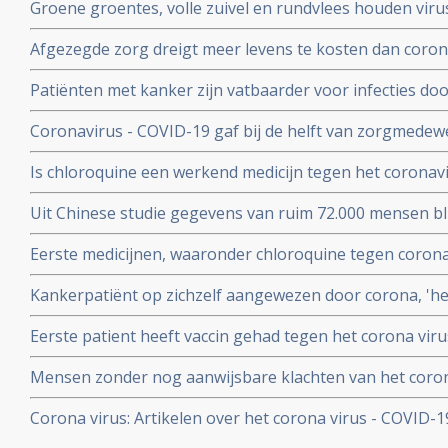
Groene groentes, volle zuivel en rundvlees houden viru
blijkt uit studie van kinderarts Ellen van der Gaag. En 
Afgezegde zorg dreigt meer levens te kosten dan corona v
virus (COVID-19)
van Gupta Strategists, een adviesbureau gericht op de
Patiënten met kanker zijn vatbaarder voor infecties d
(beenmergonderdrukking) veroorzaakt door hun ziekte
Coronavirus - COVID-19 gaf bij de helft van zorgmedewe
overleden daardoor relatief meer kankerpatienten door
verkoudheid en geen koorts en zij bleven gewoon werken
Is chloroquine een werkend medicijn tegen het coronavi
onderzoek bij 86 zorgmedewerkers
wel op. Hier een paar studies
Uit Chinese studie gegevens van ruim 72.000 mensen bl
mensen besmet met het corona virus - Covid-19 alleen m
Eerste medicijnen, waaronder chloroquine tegen corona 
herstelt
uitstekend te werken. 80 procent minder virus in bloed
Kankerpatiënt op zichzelf aangewezen door corona, 'het i
onderzoekers
NOS in een artikel
Eerste patient heeft vaccin gehad tegen het corona virus
Mensen zonder nog aanwijsbare klachten van het coron
besmet blijken het corona virus ook en zelfs nog snell
Corona virus: Artikelen over het corona virus - COVID-
dan mensen met al wel aanwijsbare klachten
aan kankerpatienten, een overzicht