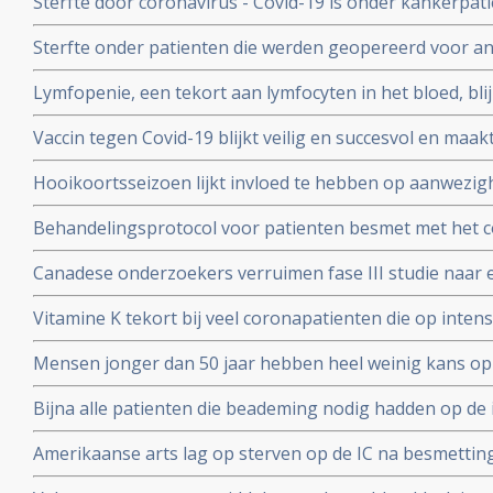
Sterfte door coronavirus - Covid-19 is onder kankerpati
met mensen zonder kanker maar voor extra risico door
Sterfte onder patienten die werden geopereerd voor an
bewijs. Blijkt uit grote internationale studie.
beduidend hoger bij mensen die vooraf of binnen een
Lymfopenie, een tekort aan lymfocyten in het bloed, bl
met het coronavirus - Covid-19 blijkt uit grote internati
ernst van klachten en sterfterisico bij patienten besmet
Vaccin tegen Covid-19 blijkt veilig en succesvol en maakt
19
van de 108 deelnemers aan Chinese studie
Hooikoortsseizoen lijkt invloed te hebben op aanwezighe
virus (COVID-19) blijkt uit studie van Erasmus MC
Behandelingsprotocol voor patienten besmet met het 
combinatie van corticosteroïden, hoge dosis intraveneu
Canadese onderzoekers verruimen fase III studie naar 
bloedverdunners blijkt succesvolle aanpak
dosis vitamine C bij sepsis met opnemen van patienten
Vitamine K tekort bij veel coronapatienten die op int
studieprotocol
en beademing nodig hadden blijkt uit Nederlands onde
Mensen jonger dan 50 jaar hebben heel weinig kans op
met het coronavirus, blijkt uit onderzoek van de Unive
Bijna alle patienten die beademing nodig hadden op de 
Yorkse ziekenhuizen overleden (88 procent). Diabetes, 
Amerikaanse arts lag op sterven op de IC na besmettin
waren de belangrijkste factoren
infusen met hoge dosis vitamine C redde zijn leven vert