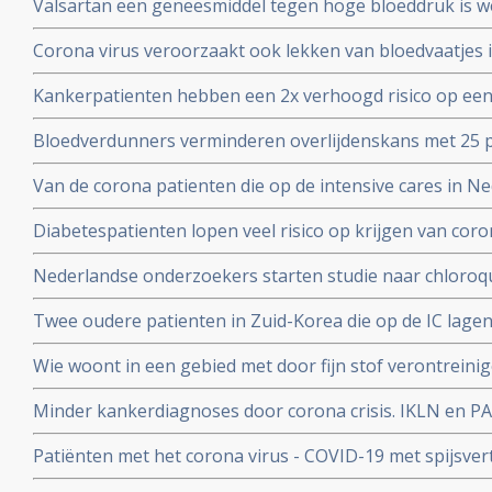
Valsartan een geneesmiddel tegen hoge bloeddruk is w
het corona virus. Nederlandse onderzoekers aan de Ra
Corona virus veroorzaakt ook lekken van bloedvaatjes 
gerandomiseerd onderzoek. ]
de ACE2-receptoren en maakt dit corona virus nog geva
Kankerpatienten hebben een 2x verhoogd risico op een
onderzoekers aan de Radboud universiteit
virus blijkt uit studie in Wujang. Waarschijnlijk doorda
Bloedverdunners verminderen overlijdenskans met 25 p
corona virus die een SOHA score - sepsis-geïnduceerde 
Van de corona patienten die op de intensive cares in 
hadden bij opname op de Intensive Care
32 procent mensen met ernstig overgewicht en obesita
Diabetespatienten lopen veel risico op krijgen van coron
eerste Nederlandse onderzoek onder 100 patienten. 25
Nederlandse onderzoekers starten studie naar chloroqu
patienten die besmet zijn met het coronavirus - COVID-
Twee oudere patienten in Zuid-Korea die op de IC lagen
corona virus door bloedplasma behandeling van geneze
Wie woont in een gebied met door fijn stof verontreini
groter risico op overlijden aan corona virus in vergeli
Minder kankerdiagnoses door corona crisis. IKLN en PA
zuiverder lucht
effecten op langere termijn schrijven zij in een brief.
Patiënten met het corona virus - COVID-19 met spijsve
slechtere prognose om te overleven dan patiënten zond