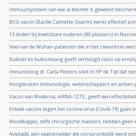
gedacht. Door vroegere besmettingen met verkoudhei
bloeddonoren.
Immuunsysteem van wie al besmet is geweest bescher
immuniteit opgebouwd.
uit ons immuunsysteem ook tegen nieuwe mutaties zoa
BCG-vaccin (Bacille Calmette-Querin) werkt effectief p
Braziliaanse mutaties van het coronavirus - Covid-19 be
ziekten – mogelijk ook tegen COVID-19. RADBOUD gaat
13 doden bij kwetsbare ouderen (80 plussers) in Noorw
uitstekende resultaten uit studie met ouderen.
vaccin van Pfizer of Moderna.
Veel van de Wuhan-patiënten die in het ziekenhuis w
had zes maanden later nog steeds symptomen, zo blijkt 
Buikvet en buikomvang geeft verhoogd risico op ernsti
coronavirus - Covid-19 blijkt uit Nederlandse studie
Immunoloog dr. Carla Peeters stelt in HP de Tijd dat he
risico's is. En onderbouwt dat met ervaringen met het gr
Hoogleraren immunologie, wetenschappers en artsen pl
vitamine D tegen Covid-19. Er is steeds meer bewijs da
Vaccin van Moderna, mRNA-1273,, geeft een effectivitei
coronavirus - Covid-19
19 blijkt uit een tussenevaluatie.
Enkele vaccins tegen het corona virus (Covid-19) gaan in
onderzocht worden na goede resultaten bij groepen m
Mondkapjes, zelfs chirurgische maskers, hebben geen eff
tientallen gerandomiseerde studies. Dit in tegenstellin
Aviptadil, een vaatverwijder die oorspronkelijk werd on
Nederlandse regering van ons eist.