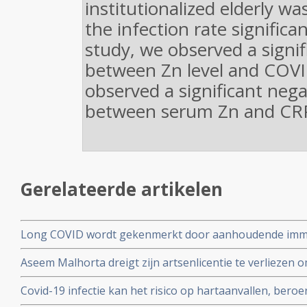
institutionalized elderly w
the infection rate significan
study, we observed a signif
between Zn level and COVI
observed a significant nega
between serum Zn and CRP 
Gerelateerde artikelen
Long COVID wordt gekenmerkt door aanhoudende immuu
cytotoxische CD8+ T-cellen op het SARS-CoV-2 virus g
Aseem Malhorta dreigt zijn artsenlicentie te verliezen o
immuunreacties op de herpesvirussen Epstein-Barr-viru
Covid mRNA vaccins ter discussie stelde in een studiera
patienten met aanhoudende Long Covid
Covid-19 infectie kan het risico op hartaanvallen, beroe
jarige leeftijd plotseling overleedt aan een hartaanval
gedurende drie jaar na een infectie verhogen