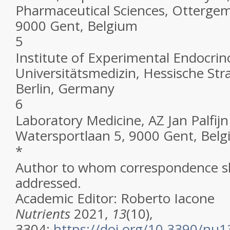
Pharmaceutical Sciences, Otterge
9000 Gent, Belgium
5
Institute of Experimental Endocrin
Universitätsmedizin, Hessische Str
Berlin, Germany
6
Laboratory Medicine, AZ Jan Palfijn
Watersportlaan 5, 9000 Gent, Bel
*
Author to whom correspondence s
addressed.
Academic Editor: Roberto Iacone
Nutrients
2021,
13
(10),
3304;
https://doi.org/10.3390/nu