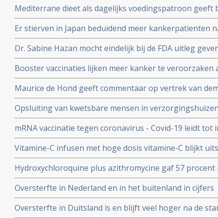
Mediterrane dieet als dagelijks voedingspatroon geeft
coronavirus - Covid-19 blijkt uit meta analyse van 6 gro
Er stierven in Japan beduidend meer kankerpatienten 
vaccinatie in vergelijking met andere jaren
Dr. Sabine Hazan mocht eindelijk bij de FDA uitleg gev
complementaire middelen en de samenstelling van de darm
Booster vaccinaties lijken meer kanker te veroorzaken a
en waarschuwt voor gebruik van mRNA vaccins als boos
Maurice de Hond geeft commentaar op vertrek van demi
Kuipers en verhoor van Fauci in Amerika en weerlegt 
Opsluiting van kwetsbare mensen in verzorgingshuizen 
genadeloze analyse
de slechtst mogelijke resultaten
mRNA vaccinatie tegen coronavirus - Covid-19 leidt tot
natuurlijke infectie met Sars-Cov-2 leidt tot langduri
Vitamine-C infusen met hoge dosis vitamine-C blijkt uit
besmet met het corona virus (COVID-19) en al met longo
Hydroxychloroquine plus azithromycine gaf 57 procent 
Studie.
coronavirus besmetting bij patienten opgenomen in het 
Oversterfte in Nederland en in het buitenland in cijfers
Belgische studie
Oversterfte in Duitsland is en blijft veel hoger na de star