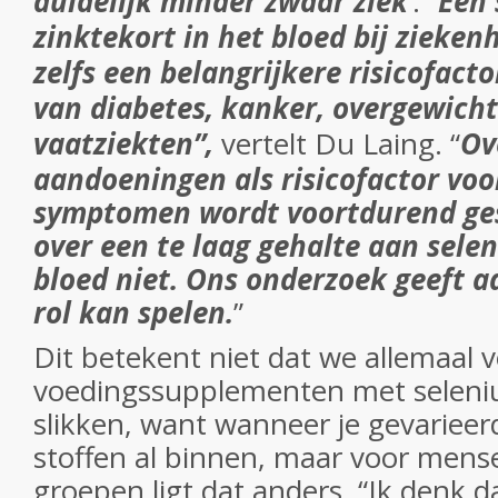
duidelijk minder zwaar ziek
’. “
Een 
zinktekort in het bloed bij zieke
zelfs een belangrijkere risicofact
van diabetes, kanker, overgewicht
vaatziekten”,
vertelt Du Laing. “
Ov
aandoeningen als risicofactor voo
symptomen wordt voortdurend ge
over een te laag gehalte aan selen
bloed niet.
Ons onderzoek geeft aa
rol kan spelen.
”
Dit betekent niet dat we allemaal 
voedingssupplementen met seleni
slikken, want wanneer je gevarieerd
stoffen al binnen, maar voor mens
groepen ligt dat anders. “Ik denk 