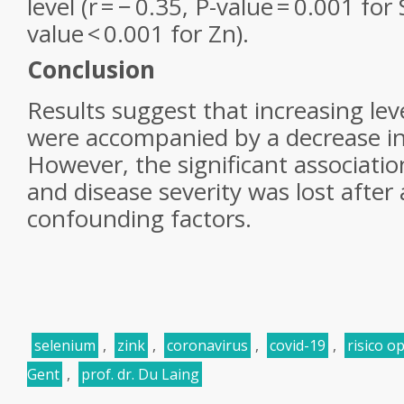
level (r = − 0.35, P-value = 0.001 for 
value < 0.001 for Zn).
Conclusion
Results suggest that increasing lev
were accompanied by a decrease in
However, the significant associati
and disease severity was lost after 
confounding factors.
selenium
,
zink
,
coronavirus
,
covid-19
,
risico o
Gent
,
prof. dr. Du Laing