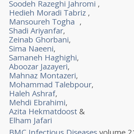
Soodeh Razeghi Jahromi
,
Hedieh Moradi Tabriz
,
Mansoureh Togha
,
Shadi Ariyanfar
,
Zeinab Ghorbani
,
Sima Naeeni
,
Samaneh Haghighi
,
Aboozar Jazayeri
,
Mahnaz Montazeri
,
Mohammad Talebpour
,
Haleh Ashraf
,
Mehdi Ebrahimi
,
Azita Hekmatdoost
&
Elham Jafari
BMC Infectious Diseases
volume 2