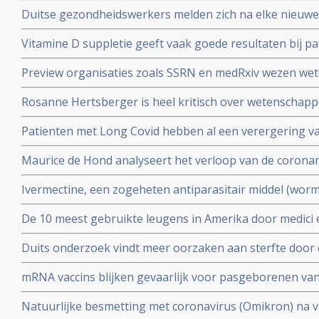
peer reviewed studie en artsencollectief schrijft daarov
Duitse gezondheidswerkers melden zich na elke nieuwe 
coronavirus - Covid-19 vaker ziek blijkt uit vergelijkend
Vitamine D suppletie geeft vaak goede resultaten bij pa
en derde vaccinatierondes
coronavirus - Covid-19 en al opgenomen in het ziekenhu
Preview organisaties zoals SSRN en medRxiv wezen wet
analyse zien van alle studies wereldwijd
onderzoek af als die afweken van Amerikaans overheid
Rosanne Hertsberger is heel kritisch over wetenschapper
de maatregelen.
gemanipuleeerd zwegen over misvattingen tijdens de co
Patienten met Long Covid hebben al een verergering 
vermoeidheid, moeite met het reguleren van de lichaa
Maurice de Hond analyseert het verloop van de corona
disfunctie, zelfs na een lichte inspanning.
opeenvolgende artikelen.
Ivermectine, een zogeheten antiparasitair middel (worme
coronavirus - Covid-19 zeer goed te kunnen bestrijden.
De 10 meest gebruikte leugens in Amerika door medici e
studies blijkt zeer grote effectiviteit.
klakkeloos overgenomen rondom het corona virus en d
Duits onderzoek vindt meer oorzaken aan sterfte door 
buiten
hersenen, bloedvaten en hart (myocarditis) bij pathol
mRNA vaccins blijken gevaarlijk voor pasgeborenen va
overleden net na vaccinatie tegen coronavirus.
moeders. Minder bloedplasmacellen tast immuniteit aa
Natuurlijke besmetting met coronavirus (Omikron) na va
blijkt niet bruikbaar voor stamceltransplantaties.