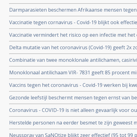
Corona virus, zeggen Chinese onderzoekers
Darmparasieten beschermen Afrikaanse mensen tegen h
hun immuunsysteem reageert anders dan immuunsyst
Vaccinatie tegen cornavirus - Covid-19 blijkt ook effect
immuunziektes en mensen die immuunonderdrukkende 
Vaccinatie vermindert het risico op een infectie met het
immuniteit van een eerdere infectie beschermt echter nog
Delta mutatie van het coronavirus (Covid-19) geeft 2x zo
keer. Dit toont groot onderzoek aan uit Israel
vs 4 procent) op ernstige ziekte dan de Alpha mutatie.
Combinatie van twee monoklonale antilichamen, casiri
COV) kan ernstig zieke Covid-19 patienten die zelf gee
Monoklonaal antilichaam VIR- 7831 geeft 85 procent m
behoeden voor overlijden
overlijden bij patienten met het coronavirus - COVID-19
Vaccins tegen het coronavirus - Covid-19 werken bij k
vergelijking met placebo
kankerpatienten onvoldoende blijkt uit groot Nederlan
Gezonde leefstijl beschermt mensen tegen ernst van b
- Covid-19. Blijkt uit groot Engels bevolkingsonderzoek
Coronavirus - COVID-19 is niet alleen gevaarlijk voor 
volwassenen van middelbare leeftijd blijkt uit grote rev
Herstelde personen na eerder besmet te zijn geweest 
waren niet besmettelijk voor anderen blijkt uit retrospec
Neusspray van SaNOtize blijkt zeer effectief (95 tot 99 
professionele basketballers en personeel.