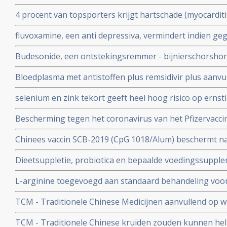
ziekenhuisopname bij kwetsbare coronapatiënten met 8
4 procent van topsporters krijgt hartschade (myocardit
tijd wordt ingenomen
na lichte klachten als na ernstige klachten blijkt uit n
fluvoxamine, een anti depressiva, vermindert indien ge
het risico op overlijden met 90 procent door COVID-19
Budesonide, een ontstekingsremmer - bijnierschorshor
met de ziekte om intensieve medische zorg te krijgen
astmapatienten, blijkt gebruikt als neusspray effectief
Bloedplasma met antistoffen plus remsidivir plus aanvu
coronavirus - Covid-19
en aspirine moet president Donald Trump redden van he
selenium en zink tekort geeft heel hoog risico op ernst
aan het coronavirus - Covid-19. Blijkt uit nieuw onderzo
Bescherming tegen het coronavirus van het Pfizervacci
minder. Na 5 maanden is slechts nog 47 procent besch
Chinees vaccin SCB-2019 (CpG 1018/Alum) beschermt n
ziekenhuisopname en overlijden bij alle bekende varian
Dieetsuppletie, probiotica en bepaalde voedingssupple
Covid-19 blijkt uit SPECTRA fase III studie
of als aanvullende of alleenstaande behandeling van p
L-arginine toegevoegd aan standaard behandeling vo
coronavirus - SARS-CoV-2 - geeft interessante resultate
ernstige ziekte door coronavirus - Covid-19 verbetert 
studies
TCM - Traditionele Chinese Medicijnen aanvullend op we
ziekenhuisverblijf met
bij patienten met milde tot matige COVID-19 - coronavi
TCM - Traditionele Chinese kruiden zouden kunnen hel