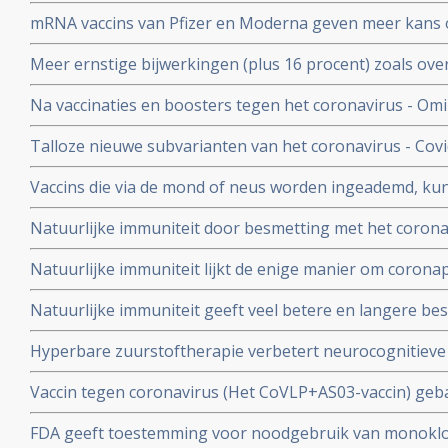
bescherming, al zijn er twijfels over bescherming doo
mRNA vaccins van Pfizer en Moderna geven meer kans 
varianten van Omikron.
dat ze een ziekenhuisopname voorkomen. Blijkt uit nie
Meer ernstige bijwerkingen (plus 16 procent) zoals ove
studiegegevens
invaliditeit deden zich voor tijdens de studies van de 
Na vaccinaties en boosters tegen het coronavirus - Omik
Pfizer in vergelijking met de placebogroep
overige oorzaken blijkt uit grafieken bijgehouden en 
Talloze nieuwe subvarianten van het coronavirus - Cov
Herman Steigstra, Anton Theunissen en Maurice de Ho
boostervaccins en ontsnappen aan eigen immuunsysteem.
Vaccins die via de mond of neus worden ingeademd, ku
Twee mond- en neusvaccins krijgen goedkeuring in China
Natuurlijke immuniteit door besmetting met het corona
vs 23 procent) tegen Omicron varianten BA.4 en BA.5 da
Natuurlijke immuniteit lijkt de enige manier om corona
Zweeds onderzoek ziet effectiviteit van vaccins binnen
Natuurlijke immuniteit geeft veel betere en langere b
nagenoeg geen bescherming meer.
coronavirus - Covid-19 dan een vaccin dat zijn bescherming
Hyperbare zuurstoftherapie verbetert neurocognitiev
veroorzaakt door coronabesmetting bij patienten met 
Vaccin tegen coronavirus (Het CoVLP+AS03-vaccin) geba
stoffen geeft uitstekende bescherming tegen ziek word
FDA geeft toestemming voor noodgebruik van monoklo
ziekte (78 procent)