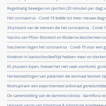
met het coronavirus - Covid-19 zowel bij lichte als ernst
Regelmatig bewegen en sporten (20 minuten per dag) 
en leidt tot minder ziekenhuisopnames en sterfte door 
Het coronavirus - Covid-19 leidde tot meer nieuwe dia
uitzaaiingen dan gebruikelijk. Ook werden behandeling
34 procent van de mensen die het coronavirus - Covid-
uitgesteld en onderbroken
problemen en werd een neurologische of psychologisch
Vaccins van Pfizer-Biontech en Moderna beschermen o
coronavirus aan anderen. Wie is gevaccineerd blijkt het
Vaccineren tegen het coronavirus - Covid-19 voor een 
anderen over te dragen
patienten en kan duizenden sterfgevallen voorkomen, bli
Kinderen in basisschoolleeftijd hebben meer en sterker
studie.
besmet te zijn geweest met het coronavirus - Covid-19
65 plussers lopen, hoewel het niet vaak voorkomt, gro
besmetting met het coronavirus - Covid-19 dan jonger
Herbesmettingen van patienten die eenmaal besmet zij
- Covid-19 komen zelden voor blijkt uit nieuwe studieg
Molnupiravir een experimenteel antiviraal geneesmiddel,
virussen, waaronder coronavirussen en specifiek SARS
De samenstelling van de darmmicrobiota - darmflora ve
coronavirus verdwenen bij alle deelnemende patienten.
COVID-19, vooral de functies in het darmmicrobioom die
Janssens vaccin van Johnstone & Johnstone goedgekeur