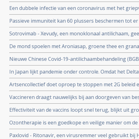
(tixagevimab plus cilgavimab) voor preventie van COVID
Een dubbele infectie van een coronavirus met het griep
immuunziekte die niet goed reageren op de goedgekeu
ziekte en meer ziekenhuisopnames en overlijdingen blijk
Passieve immuniteit kan 60 plussers beschermen tot er e
studie.
viroloog Jaap Goudsmid
Sotrovimab - Xevudy, een monoklonaal antilichaam, gee
bij patienten die reeds besmet zijn. EMA gaat snel goed
De mond spoelen met Aroniasap, groene thee en grana
gebruik in Europa.
het coronavirus - Covid-19 virus en geeft 80 tot 97 pr
Nieuwe Chinese Covid-19-antilichaambehandeling (BG
doorgeven van virus.
Covid-19 - coronavirus is veelbelovend en neutraliseert 
In Japan lijkt pandemie onder controle. Omdat het Delta
Chinese coronapatienten
gemuteerd of omdat er veel ivermectine wordt gebruikt
Artsencollectief doet oproep te stoppen met 2G beleid 
de druk op de zorg te verminderen
Vaccineren draagt nauwelijks bij aan doorgeven van be
vaccineren lijkt juist doorgeven van besmettingen en o
Effectiviteit van de vaccins loopt snel terug, blijkt uit
stimuleren. Bewijst groot internationaal onderzoek in 6
onder 800.000 veteranen.
Ozontherapie is een goedkope en veilige manier om de 
virussen - de overvloedige zwavel bevattende aminozure
Paxlovid - Ritonavir, een virusremmer veel gebruikt bij 
SARS-CoV-2 aan te pakken en te elimineren