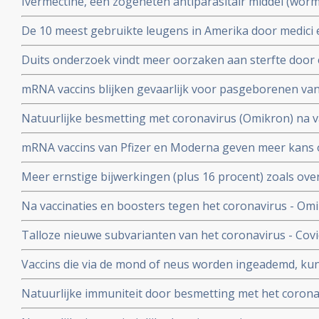
Ivermectine, een zogeheten antiparasitair middel (worme
coronavirus - Covid-19 zeer goed te kunnen bestrijden.
De 10 meest gebruikte leugens in Amerika door medici e
studies blijkt zeer grote effectiviteit.
klakkeloos overgenomen rondom het corona virus en d
Duits onderzoek vindt meer oorzaken aan sterfte door 
buiten
hersenen, bloedvaten en hart (myocarditis) bij pathol
mRNA vaccins blijken gevaarlijk voor pasgeborenen va
overleden net na vaccinatie tegen coronavirus.
moeders. Minder bloedplasmacellen tast immuniteit aa
Natuurlijke besmetting met coronavirus (Omikron) na va
blijkt niet bruikbaar voor stamceltransplantaties.
bescherming, al zijn er twijfels over bescherming doo
mRNA vaccins van Pfizer en Moderna geven meer kans 
varianten van Omikron.
dat ze een ziekenhuisopname voorkomen. Blijkt uit nie
Meer ernstige bijwerkingen (plus 16 procent) zoals ove
studiegegevens
invaliditeit deden zich voor tijdens de studies van de 
Na vaccinaties en boosters tegen het coronavirus - Omik
Pfizer in vergelijking met de placebogroep
overige oorzaken blijkt uit grafieken bijgehouden en 
Talloze nieuwe subvarianten van het coronavirus - Cov
Herman Steigstra, Anton Theunissen en Maurice de Ho
boostervaccins en ontsnappen aan eigen immuunsysteem.
Vaccins die via de mond of neus worden ingeademd, ku
Twee mond- en neusvaccins krijgen goedkeuring in China
Natuurlijke immuniteit door besmetting met het corona
vs 23 procent) tegen Omicron varianten BA.4 en BA.5 da