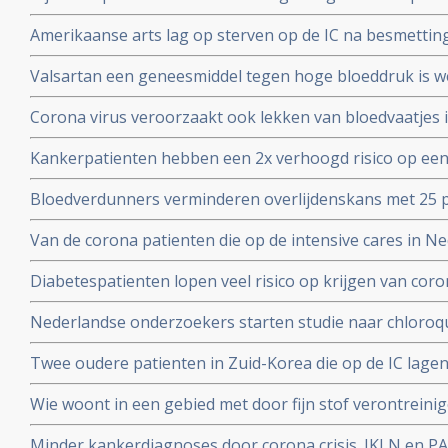
Yorkse ziekenhuizen overleden (88 procent). Diabetes, 
Amerikaanse arts lag op sterven op de IC na besmettin
waren de belangrijkste factoren
infusen met hoge dosis vitamine C redde zijn leven vert
Valsartan een geneesmiddel tegen hoge bloeddruk is w
het corona virus. Nederlandse onderzoekers aan de Ra
Corona virus veroorzaakt ook lekken van bloedvaatjes 
gerandomiseerd onderzoek. ]
de ACE2-receptoren en maakt dit corona virus nog geva
Kankerpatienten hebben een 2x verhoogd risico op een
onderzoekers aan de Radboud universiteit
virus blijkt uit studie in Wujang. Waarschijnlijk doorda
Bloedverdunners verminderen overlijdenskans met 25 p
corona virus die een SOHA score - sepsis-geïnduceerde 
Van de corona patienten die op de intensive cares in 
hadden bij opname op de Intensive Care
32 procent mensen met ernstig overgewicht en obesita
Diabetespatienten lopen veel risico op krijgen van coron
eerste Nederlandse onderzoek onder 100 patienten. 25
Nederlandse onderzoekers starten studie naar chloroqu
patienten die besmet zijn met het coronavirus - COVID-
Twee oudere patienten in Zuid-Korea die op de IC lagen
corona virus door bloedplasma behandeling van geneze
Wie woont in een gebied met door fijn stof verontreini
groter risico op overlijden aan corona virus in vergeli
Minder kankerdiagnoses door corona crisis. IKLN en PA