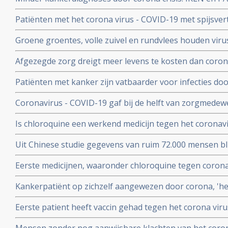
zuiverder lucht
effecten op langere termijn schrijven zij in een brief.
Patiënten met het corona virus - COVID-19 met spijsve
slechtere prognose om te overleven dan patiënten zond
Groene groentes, volle zuivel en rundvlees houden viru
blijkt uit studie van kinderarts Ellen van der Gaag. En 
Afgezegde zorg dreigt meer levens te kosten dan corona v
virus (COVID-19)
van Gupta Strategists, een adviesbureau gericht op de
Patiënten met kanker zijn vatbaarder voor infecties d
(beenmergonderdrukking) veroorzaakt door hun ziekte
Coronavirus - COVID-19 gaf bij de helft van zorgmedewe
overleden daardoor relatief meer kankerpatienten door
verkoudheid en geen koorts en zij bleven gewoon werken
Is chloroquine een werkend medicijn tegen het coronavi
onderzoek bij 86 zorgmedewerkers
wel op. Hier een paar studies
Uit Chinese studie gegevens van ruim 72.000 mensen bl
mensen besmet met het corona virus - Covid-19 alleen m
Eerste medicijnen, waaronder chloroquine tegen corona 
herstelt
uitstekend te werken. 80 procent minder virus in bloed
Kankerpatiënt op zichzelf aangewezen door corona, 'het i
onderzoekers
NOS in een artikel
Eerste patient heeft vaccin gehad tegen het corona virus