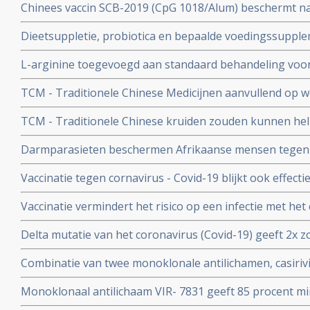
Chinees vaccin SCB-2019 (CpG 1018/Alum) beschermt n
ziekenhuisopname en overlijden bij alle bekende varian
Dieetsuppletie, probiotica en bepaalde voedingssupple
Covid-19 blijkt uit SPECTRA fase III studie
of als aanvullende of alleenstaande behandeling van p
L-arginine toegevoegd aan standaard behandeling vo
coronavirus - SARS-CoV-2 - geeft interessante resultate
ernstige ziekte door coronavirus - Covid-19 verbetert 
studies
TCM - Traditionele Chinese Medicijnen aanvullend op we
ziekenhuisverblijf met
bij patienten met milde tot matige COVID-19 - coronavi
TCM - Traditionele Chinese kruiden zouden kunnen hel
Corona virus, zeggen Chinese onderzoekers
Darmparasieten beschermen Afrikaanse mensen tegen h
hun immuunsysteem reageert anders dan immuunsyst
Vaccinatie tegen cornavirus - Covid-19 blijkt ook effect
immuunziektes en mensen die immuunonderdrukkende 
Vaccinatie vermindert het risico op een infectie met het
immuniteit van een eerdere infectie beschermt echter nog
Delta mutatie van het coronavirus (Covid-19) geeft 2x zo
keer. Dit toont groot onderzoek aan uit Israel
vs 4 procent) op ernstige ziekte dan de Alpha mutatie.
Combinatie van twee monoklonale antilichamen, casiri
COV) kan ernstig zieke Covid-19 patienten die zelf gee
Monoklonaal antilichaam VIR- 7831 geeft 85 procent m
behoeden voor overlijden
overlijden bij patienten met het coronavirus - COVID-19