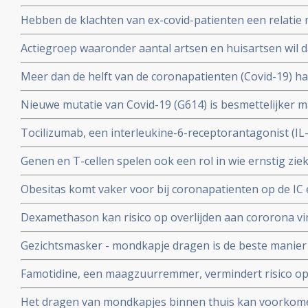
coronavirus - Covid-19, zelfs na milde infecties. Blijkt ui
Hebben de klachten van ex-covid-patienten een relatie 
vermoeidheidssyndroom? Er zijn wel heel veel overeen
Actiegroep waaronder aantal artsen en huisartsen wil 
wetenschappers
mogelijkheid moet krijgen om de huisarts te vragen o
Meer dan de helft van de coronapatienten (Covid-19) 
standaard aanpak voor covid-19 zoals die nu geldt.
hoest (84%), koorts (80%), spierpijn (63%), koude rillin
Nieuwe mutatie van Covid-19 (G614) is besmettelijker m
hoofdpijn (59%), en kortademigheid (57%)
verklaart hoge aantal besmettingen in USA. En nieuwe
Tocilizumab, een interleukine-6-receptorantagonist (I
D614 van het Covid-19 virus over zodra deze kruisen.
verbetert overleving, minder mechanische beademing n
Genen en T-cellen spelen ook een rol in wie ernstig zie
klachten van patienten met het cytokine-release-syndr
minder ziek blijkt uit verschillende nieuwe studies
COVID-19
Obesitas komt vaker voor bij coronapatienten op de IC en
met de algehele bevolking in Frankrijk. Ook elders is ob
Dexamethason kan risico op overlijden aan cororona vi
te krijgen
wanneer patienten eenmaal aan de beademing liggen. M
Gezichtsmasker - mondkapje dragen is de beste manier
coronavirus - Covid-19 te verminderen. Blijkt uit grote 
Famotidine, een maagzuurremmer, vermindert risico op 
COVID-19, en voorkomt dat er mechanisch beademd moet
Het dragen van mondkapjes binnen thuis kan voorkome
onder 1000 coronapatienten