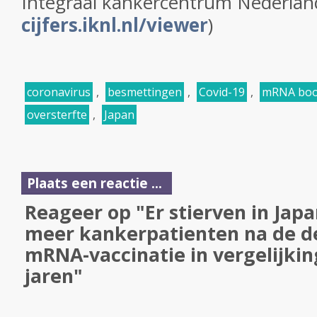
Integraal kankercentrum Nederlan
cijfers.iknl.nl/viewer
)
coronavirus
,
besmettingen
,
Covid-19
,
mRNA boos
oversterfte
,
Japan
Plaats een reactie ...
Reageer op "Er stierven in Jap
meer kankerpatienten na de d
mRNA-vaccinatie in vergelijki
jaren"