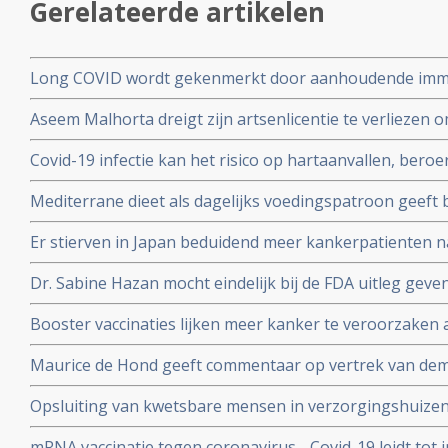
Gerelateerde artikelen
Long COVID wordt gekenmerkt door aanhoudende immuu
cytotoxische CD8+ T-cellen op het SARS-CoV-2 virus g
Aseem Malhorta dreigt zijn artsenlicentie te verliezen o
immuunreacties op de herpesvirussen Epstein-Barr-viru
Covid mRNA vaccins ter discussie stelde in een studiera
patienten met aanhoudende Long Covid
Covid-19 infectie kan het risico op hartaanvallen, beroe
jarige leeftijd plotseling overleedt aan een hartaanval
gedurende drie jaar na een infectie verhogen
Mediterrane dieet als dagelijks voedingspatroon geeft
coronavirus - Covid-19 blijkt uit meta analyse van 6 gro
Er stierven in Japan beduidend meer kankerpatienten 
vaccinatie in vergelijking met andere jaren
Dr. Sabine Hazan mocht eindelijk bij de FDA uitleg gev
complementaire middelen en de samenstelling van de darm
Booster vaccinaties lijken meer kanker te veroorzaken a
en waarschuwt voor gebruik van mRNA vaccins als boos
Maurice de Hond geeft commentaar op vertrek van demi
Kuipers en verhoor van Fauci in Amerika en weerlegt 
Opsluiting van kwetsbare mensen in verzorgingshuizen 
genadeloze analyse
de slechtst mogelijke resultaten
mRNA vaccinatie tegen coronavirus - Covid-19 leidt tot