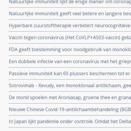
Natuurlijke immuniteit lijkt de enige manier om corona
Zweeds onderzoek ziet effectiviteit van vaccins binnen
Natuurlijke immuniteit geeft veel betere en langere b
nagenoeg geen bescherming meer.
coronavirus - Covid-19 dan een vaccin dat zijn bescherming
Hyperbare zuurstoftherapie verbetert neurocognitiev
veroorzaakt door coronabesmetting bij patienten met 
Vaccin tegen coronavirus (Het CoVLP+AS03-vaccin) geba
stoffen geeft uitstekende bescherming tegen ziek word
FDA geeft toestemming voor noodgebruik van monoklo
ziekte (78 procent)
(tixagevimab plus cilgavimab) voor preventie van COVID
Een dubbele infectie van een coronavirus met het griep
immuunziekte die niet goed reageren op de goedgekeu
ziekte en meer ziekenhuisopnames en overlijdingen blijk
Passieve immuniteit kan 60 plussers beschermen tot er e
studie.
viroloog Jaap Goudsmid
Sotrovimab - Xevudy, een monoklonaal antilichaam, gee
bij patienten die reeds besmet zijn. EMA gaat snel goed
De mond spoelen met Aroniasap, groene thee en grana
gebruik in Europa.
het coronavirus - Covid-19 virus en geeft 80 tot 97 pr
Nieuwe Chinese Covid-19-antilichaambehandeling (BG
doorgeven van virus.
Covid-19 - coronavirus is veelbelovend en neutraliseert 
In Japan lijkt pandemie onder controle. Omdat het Delta
Chinese coronapatienten
gemuteerd of omdat er veel ivermectine wordt gebruikt