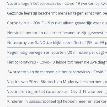
Vaccins tegen het coronavirus - Covid-19 werken bij k
vergelijking met placebo
kankerpatienten onvoldoende blijkt uit groot Nederlan
Gezonde leefstijl beschermt mensen tegen ernst van b
- Covid-19. Blijkt uit groot Engels bevolkingsonderzoek
Coronavirus - COVID-19 is niet alleen gevaarlijk voor 
volwassenen van middelbare leeftijd blijkt uit grote rev
Herstelde personen na eerder besmet te zijn geweest 
waren niet besmettelijk voor anderen blijkt uit retrospec
Neusspray van SaNOtize blijkt zeer effectief (95 tot 99 
professionele basketballers en personeel.
met het coronavirus - Covid-19 zowel bij lichte als ernst
Regelmatig bewegen en sporten (20 minuten per dag) 
en leidt tot minder ziekenhuisopnames en sterfte door 
Het coronavirus - Covid-19 leidde tot meer nieuwe dia
uitzaaiingen dan gebruikelijk. Ook werden behandeling
34 procent van de mensen die het coronavirus - Covid-
uitgesteld en onderbroken
problemen en werd een neurologische of psychologisch
Vaccins van Pfizer-Biontech en Moderna beschermen o
coronavirus aan anderen. Wie is gevaccineerd blijkt het
Vaccineren tegen het coronavirus - Covid-19 voor een 
anderen over te dragen
patienten en kan duizenden sterfgevallen voorkomen, bli
Kinderen in basisschoolleeftijd hebben meer en sterker
studie.
besmet te zijn geweest met het coronavirus - Covid-19