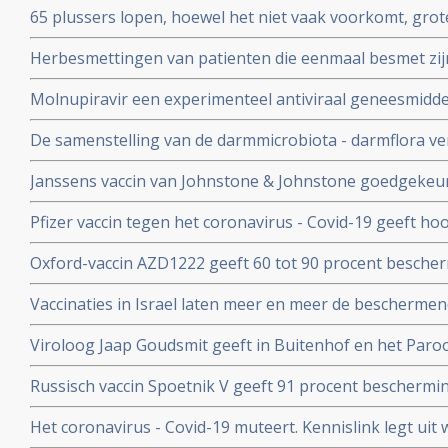
65 plussers lopen, hoewel het niet vaak voorkomt, gro
besmetting met het coronavirus - Covid-19 dan jonger
Herbesmettingen van patienten die eenmaal besmet zij
- Covid-19 komen zelden voor blijkt uit nieuwe studieg
Molnupiravir een experimenteel antiviraal geneesmiddel,
virussen, waaronder coronavirussen en specifiek SARS
De samenstelling van de darmmicrobiota - darmflora ve
coronavirus verdwenen bij alle deelnemende patienten.
COVID-19, vooral de functies in het darmmicrobioom die
Janssens vaccin van Johnstone & Johnstone goedgekeur
immuunreacties beinvloeden de ernst van de ziekte va
vaccin tegen het coronavirus.
Pfizer vaccin tegen het coronavirus - Covid-19 geeft h
met 90 procent effectiviteit, maar er zijn nog veel vra
Oxford-vaccin AZD1222 geeft 60 tot 90 procent bescher
Covid-19 zegt producent Astrazeneca in een persberich
Vaccinaties in Israel laten meer en meer de beschermend
een maand meer jongeren opgenomen dan ouderen in d
Viroloog Jaap Goudsmit geeft in Buitenhof en het Paro
snel van de maatregelen afkomen. Vaccineer alle 60 pl
Russisch vaccin Spoetnik V geeft 91 procent beschermi
procent bescherming tegen ernstig ziek worden. Blijkt ui
Het coronavirus - Covid-19 muteert. Kennislink legt uit
tussenresultaten