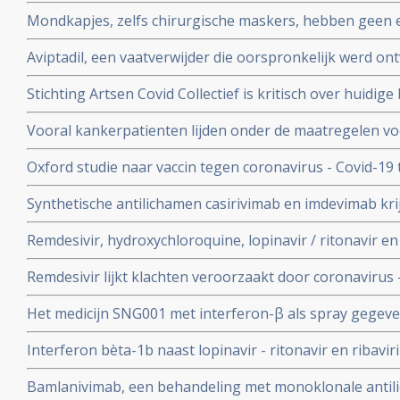
onderzocht worden na goede resultaten bij groepen m
Mondkapjes, zelfs chirurgische maskers, hebben geen eff
tientallen gerandomiseerde studies. Dit in tegenstellin
Aviptadil, een vaatverwijder die oorspronkelijk werd on
Nederlandse regering van ons eist.
te behandelen geeft betere overleving bij ernstig ziek
Stichting Artsen Covid Collectief is kritisch over huidig
procent versus 27 procent
het coronavirus - Covid-19 en pleit voor veel meer prev
Vooral kankerpatienten lijden onder de maatregelen vo
omdat hun behandelingen en diagnoses te lang worden 
Oxford studie naar vaccin tegen coronavirus - Covid-19
immuunrespons bij ouderen (55+), de groep met het hoo
Synthetische antilichamen casirivimab en imdevimab k
authorization (EUA) voor gebruik bij patienten besmet 
Remdesivir, hydroxychloroquine, lopinavir / ritonavir e
met milde klachten
geen effect als behandeling van patienten opgenomen 
Remdesivir lijkt klachten veroorzaakt door coronavirus 
coronabesmetting.
maar is weinig bewijs voor.
Het medicijn SNG001 met interferon-β als spray gegeve
bij patienten besmet met het coronavirus - Covid-19 di
Interferon bèta-1b naast lopinavir - ritonavir en ribavir
ziekenhuis.
behandeling van patiënten met COVID-19 dan lopinavir e
Bamlanivimab, een behandeling met monoklonale antili
Interferon bèta-1b