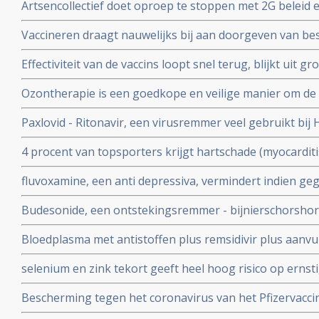
Artsencollectief doet oproep te stoppen met 2G beleid 
de druk op de zorg te verminderen
Vaccineren draagt nauwelijks bij aan doorgeven van be
vaccineren lijkt juist doorgeven van besmettingen en o
Effectiviteit van de vaccins loopt snel terug, blijkt uit
stimuleren. Bewijst groot internationaal onderzoek in 6
onder 800.000 veteranen.
Ozontherapie is een goedkope en veilige manier om de 
virussen - de overvloedige zwavel bevattende aminozure
Paxlovid - Ritonavir, een virusremmer veel gebruikt bij 
SARS-CoV-2 aan te pakken en te elimineren
ziekenhuisopname bij kwetsbare coronapatiënten met 8
4 procent van topsporters krijgt hartschade (myocardit
tijd wordt ingenomen
na lichte klachten als na ernstige klachten blijkt uit n
fluvoxamine, een anti depressiva, vermindert indien ge
het risico op overlijden met 90 procent door COVID-19
Budesonide, een ontstekingsremmer - bijnierschorshor
met de ziekte om intensieve medische zorg te krijgen
astmapatienten, blijkt gebruikt als neusspray effectief
Bloedplasma met antistoffen plus remsidivir plus aanvu
coronavirus - Covid-19
en aspirine moet president Donald Trump redden van he
selenium en zink tekort geeft heel hoog risico op ernst
aan het coronavirus - Covid-19. Blijkt uit nieuw onderzo
Bescherming tegen het coronavirus van het Pfizervacci
minder. Na 5 maanden is slechts nog 47 procent besch