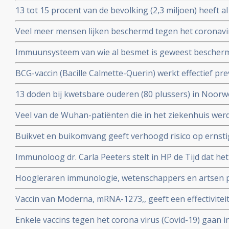
vaccins bv.
13 tot 15 procent van de bevolking (2,3 miljoen) heeft a
coronavirus aangemaakt en hebben al langdurende imm
Veel meer mensen lijken beschermd tegen het coronavir
opgebouwd. Blijkt uit onderzoek van bloedbank Sanqu
gedacht. Door vroegere besmettingen met verkoudhei
bloeddonoren.
Immuunsysteem van wie al besmet is geweest bescher
immuniteit opgebouwd.
uit ons immuunsysteem ook tegen nieuwe mutaties zoa
BCG-vaccin (Bacille Calmette-Querin) werkt effectief p
Braziliaanse mutaties van het coronavirus - Covid-19 be
ziekten – mogelijk ook tegen COVID-19. RADBOUD gaat
13 doden bij kwetsbare ouderen (80 plussers) in Noorw
uitstekende resultaten uit studie met ouderen.
vaccin van Pfizer of Moderna.
Veel van de Wuhan-patiënten die in het ziekenhuis w
had zes maanden later nog steeds symptomen, zo blijkt 
Buikvet en buikomvang geeft verhoogd risico op ernsti
coronavirus - Covid-19 blijkt uit Nederlandse studie
Immunoloog dr. Carla Peeters stelt in HP de Tijd dat he
risico's is. En onderbouwt dat met ervaringen met het gr
Hoogleraren immunologie, wetenschappers en artsen pl
vitamine D tegen Covid-19. Er is steeds meer bewijs da
Vaccin van Moderna, mRNA-1273,, geeft een effectivitei
coronavirus - Covid-19
19 blijkt uit een tussenevaluatie.
Enkele vaccins tegen het corona virus (Covid-19) gaan in