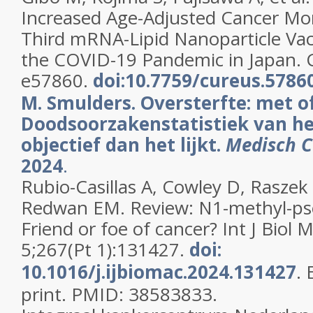
Increased Age-Adjusted Cancer Mort
Third mRNA-Lipid Nanoparticle Va
the COVID-19 Pandemic in Japan. C
e57860.
doi:10.7759/cureus.5786
M. Smulders. Oversterfte: met o
Doodsoorzakenstatistiek van he
objectief dan het lijkt.
Medisch C
2024
.
Rubio-Casillas A, Cowley D, Raszek
Redwan EM. Review: N1-methyl-ps
Friend or foe of cancer? Int J Biol
5;267(Pt 1):131427.
doi:
10.1016/j.ijbiomac.2024.131427
.
print. PMID: 38583833.