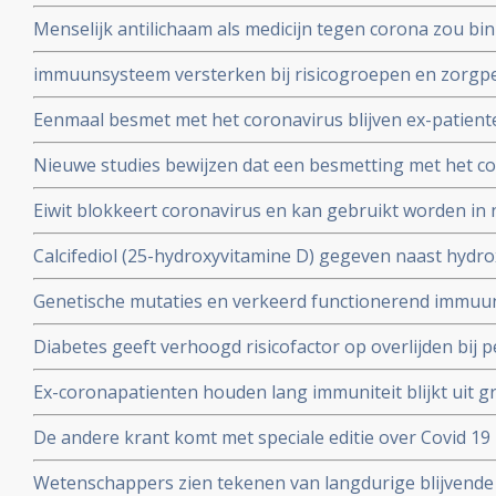
met het coronavirus - Covid-19 krijgt toestemming van
Menselijk antilichaam als medicijn tegen corona zou b
uitstekende resultaten.
kunnen leveren volgens onderzoekers van Erasmus M
immuunsysteem versterken bij risicogroepen en zorgpe
wachten op vaccin, aldus Immunoloog dr. Carla Peeters
Eenmaal besmet met het coronavirus blijven ex-patient
studie. Immuniteit voor Covid-19-infectie blijft minsten
Nieuwe studies bewijzen dat een besmetting met het co
waarschijnlijk langer dan dat.
langdurige immuniteit geeft door IgM en IgA antistoff
Eiwit blokkeert coronavirus en kan gebruikt worden in 
immuunsysteem
mondkapje zou dan niet meer nodig zijn.
Calcifediol (25-hydroxyvitamine D) gegeven naast hydr
in vroeg stadium van een behandeling voor COVID-19-p
Genetische mutaties en verkeerd functionerend immuu
het aantal opnames op de intensive care-afdeling en vo
interferon type 1 komt voor bij ca 10 tot 15 procent va
Diabetes geeft verhoogd risicofactor op overlijden bij
coronavirus - COVID-19, zelfs na correctie voor obesi
Ex-coronapatienten houden lang immuniteit blijkt uit gr
en relevante andere aandoeningen - comorbiditeit
procent van besmette personen had antistoffen en 44 p
De andere krant komt met speciale editie over Covid 19 
mensen had antistoffen en immuniteit.
kritische artikelen die zeker ook gelezen zouden moet
Wetenschappers zien tekenen van langdurige blijvende