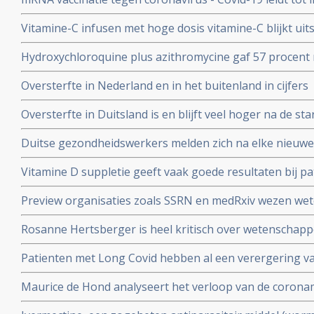
natuurlijke infectie met Sars-Cov-2 leidt tot langduri
Vitamine-C infusen met hoge dosis vitamine-C blijkt uit
besmet met het corona virus (COVID-19) en al met longo
Hydroxychloroquine plus azithromycine gaf 57 procent 
Studie.
coronavirus besmetting bij patienten opgenomen in het 
Oversterfte in Nederland en in het buitenland in cijfers
Belgische studie
Oversterfte in Duitsland is en blijft veel hoger na de star
peer reviewed studie en artsencollectief schrijft daarov
Duitse gezondheidswerkers melden zich na elke nieuwe 
coronavirus - Covid-19 vaker ziek blijkt uit vergelijkend
Vitamine D suppletie geeft vaak goede resultaten bij pa
en derde vaccinatierondes
coronavirus - Covid-19 en al opgenomen in het ziekenhu
Preview organisaties zoals SSRN en medRxiv wezen wet
analyse zien van alle studies wereldwijd
onderzoek af als die afweken van Amerikaans overheid
Rosanne Hertsberger is heel kritisch over wetenschapper
de maatregelen.
gemanipuleeerd zwegen over misvattingen tijdens de co
Patienten met Long Covid hebben al een verergering 
vermoeidheid, moeite met het reguleren van de lichaa
Maurice de Hond analyseert het verloop van de corona
disfunctie, zelfs na een lichte inspanning.
opeenvolgende artikelen.