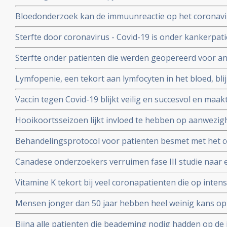
besmet worden met het coronavirus - COVID-19 blijkt ui
Bloedonderzoek kan de immuunreactie op het coronavi
volgen en voorspellen hoe de ziekte zich zal ontwikkele
Sterfte door coronavirus - Covid-19 is onder kankerpati
met mensen zonder kanker maar voor extra risico door
Sterfte onder patienten die werden geopereerd voor an
bewijs. Blijkt uit grote internationale studie.
beduidend hoger bij mensen die vooraf of binnen een
Lymfopenie, een tekort aan lymfocyten in het bloed, bl
met het coronavirus - Covid-19 blijkt uit grote internati
ernst van klachten en sterfterisico bij patienten besmet
Vaccin tegen Covid-19 blijkt veilig en succesvol en maakt
19
van de 108 deelnemers aan Chinese studie
Hooikoortsseizoen lijkt invloed te hebben op aanwezighe
virus (COVID-19) blijkt uit studie van Erasmus MC
Behandelingsprotocol voor patienten besmet met het 
combinatie van corticosteroïden, hoge dosis intraveneu
Canadese onderzoekers verruimen fase III studie naar 
bloedverdunners blijkt succesvolle aanpak
dosis vitamine C bij sepsis met opnemen van patienten
Vitamine K tekort bij veel coronapatienten die op int
studieprotocol
en beademing nodig hadden blijkt uit Nederlands onde
Mensen jonger dan 50 jaar hebben heel weinig kans op
met het coronavirus, blijkt uit onderzoek van de Unive
Bijna alle patienten die beademing nodig hadden op de 