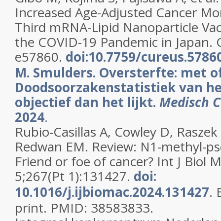
Increased Age-Adjusted Cancer Mort
Third mRNA-Lipid Nanoparticle Va
the COVID-19 Pandemic in Japan. C
e57860.
doi:10.7759/cureus.5786
M. Smulders. Oversterfte: met o
Doodsoorzakenstatistiek van he
objectief dan het lijkt.
Medisch C
2024
.
Rubio-Casillas A, Cowley D, Raszek
Redwan EM. Review: N1-methyl-ps
Friend or foe of cancer? Int J Biol
5;267(Pt 1):131427.
doi:
10.1016/j.ijbiomac.2024.131427
.
print. PMID: 38583833.