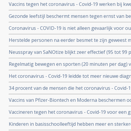
Vaccins tegen het coronavirus - Covid-19 werken bij k
vergelijking met placebo
kankerpatienten onvoldoende blijkt uit groot Nederlan
Gezonde leefstijl beschermt mensen tegen ernst van b
- Covid-19. Blijkt uit groot Engels bevolkingsonderzoek
Coronavirus - COVID-19 is niet alleen gevaarlijk voor 
volwassenen van middelbare leeftijd blijkt uit grote rev
Herstelde personen na eerder besmet te zijn geweest 
waren niet besmettelijk voor anderen blijkt uit retrospec
Neusspray van SaNOtize blijkt zeer effectief (95 tot 99 
professionele basketballers en personeel.
met het coronavirus - Covid-19 zowel bij lichte als ernst
Regelmatig bewegen en sporten (20 minuten per dag) 
en leidt tot minder ziekenhuisopnames en sterfte door 
Het coronavirus - Covid-19 leidde tot meer nieuwe dia
uitzaaiingen dan gebruikelijk. Ook werden behandeling
34 procent van de mensen die het coronavirus - Covid-
uitgesteld en onderbroken
problemen en werd een neurologische of psychologisch
Vaccins van Pfizer-Biontech en Moderna beschermen o
coronavirus aan anderen. Wie is gevaccineerd blijkt het
Vaccineren tegen het coronavirus - Covid-19 voor een 
anderen over te dragen
patienten en kan duizenden sterfgevallen voorkomen, bli
Kinderen in basisschoolleeftijd hebben meer en sterker
studie.
besmet te zijn geweest met het coronavirus - Covid-19