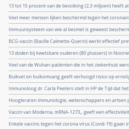
vaccins bv.
13 tot 15 procent van de bevolking (2,3 miljoen) heeft a
coronavirus aangemaakt en hebben al langdurende imm
Veel meer mensen lijken beschermd tegen het coronavir
opgebouwd. Blijkt uit onderzoek van bloedbank Sanqu
gedacht. Door vroegere besmettingen met verkoudhei
bloeddonoren.
Immuunsysteem van wie al besmet is geweest bescher
immuniteit opgebouwd.
uit ons immuunsysteem ook tegen nieuwe mutaties zoa
BCG-vaccin (Bacille Calmette-Querin) werkt effectief p
Braziliaanse mutaties van het coronavirus - Covid-19 be
ziekten – mogelijk ook tegen COVID-19. RADBOUD gaat
13 doden bij kwetsbare ouderen (80 plussers) in Noorw
uitstekende resultaten uit studie met ouderen.
vaccin van Pfizer of Moderna.
Veel van de Wuhan-patiënten die in het ziekenhuis w
had zes maanden later nog steeds symptomen, zo blijkt 
Buikvet en buikomvang geeft verhoogd risico op ernsti
coronavirus - Covid-19 blijkt uit Nederlandse studie
Immunoloog dr. Carla Peeters stelt in HP de Tijd dat he
risico's is. En onderbouwt dat met ervaringen met het gr
Hoogleraren immunologie, wetenschappers en artsen pl
vitamine D tegen Covid-19. Er is steeds meer bewijs da
Vaccin van Moderna, mRNA-1273,, geeft een effectivitei
coronavirus - Covid-19
19 blijkt uit een tussenevaluatie.
Enkele vaccins tegen het corona virus (Covid-19) gaan in