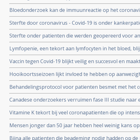
besmet worden met het coronavirus - COVID-19 blijkt ui
Bloedonderzoek kan de immuunreactie op het coronavi
volgen en voorspellen hoe de ziekte zich zal ontwikkele
Sterfte door coronavirus - Covid-19 is onder kankerpati
met mensen zonder kanker maar voor extra risico door
Sterfte onder patienten die werden geopereerd voor an
bewijs. Blijkt uit grote internationale studie.
beduidend hoger bij mensen die vooraf of binnen een
Lymfopenie, een tekort aan lymfocyten in het bloed, bl
met het coronavirus - Covid-19 blijkt uit grote internati
ernst van klachten en sterfterisico bij patienten besmet
Vaccin tegen Covid-19 blijkt veilig en succesvol en maakt
19
van de 108 deelnemers aan Chinese studie
Hooikoortsseizoen lijkt invloed te hebben op aanwezighe
virus (COVID-19) blijkt uit studie van Erasmus MC
Behandelingsprotocol voor patienten besmet met het 
combinatie van corticosteroïden, hoge dosis intraveneu
Canadese onderzoekers verruimen fase III studie naar 
bloedverdunners blijkt succesvolle aanpak
dosis vitamine C bij sepsis met opnemen van patienten
Vitamine K tekort bij veel coronapatienten die op int
studieprotocol
en beademing nodig hadden blijkt uit Nederlands onde
Mensen jonger dan 50 jaar hebben heel weinig kans op
met het coronavirus, blijkt uit onderzoek van de Unive
Bijna alle patienten die beademing nodig hadden op de 