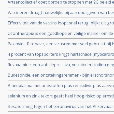
Artsencollectief doet oproep te stoppen met 2G beleid 
de druk op de zorg te verminderen
Vaccineren draagt nauwelijks bij aan doorgeven van be
vaccineren lijkt juist doorgeven van besmettingen en o
Effectiviteit van de vaccins loopt snel terug, blijkt uit
stimuleren. Bewijst groot internationaal onderzoek in 6
onder 800.000 veteranen.
Ozontherapie is een goedkope en veilige manier om de 
virussen - de overvloedige zwavel bevattende aminozure
Paxlovid - Ritonavir, een virusremmer veel gebruikt bij 
SARS-CoV-2 aan te pakken en te elimineren
ziekenhuisopname bij kwetsbare coronapatiënten met 8
4 procent van topsporters krijgt hartschade (myocardit
tijd wordt ingenomen
na lichte klachten als na ernstige klachten blijkt uit n
fluvoxamine, een anti depressiva, vermindert indien ge
het risico op overlijden met 90 procent door COVID-19
Budesonide, een ontstekingsremmer - bijnierschorshor
met de ziekte om intensieve medische zorg te krijgen
astmapatienten, blijkt gebruikt als neusspray effectief
Bloedplasma met antistoffen plus remsidivir plus aanvu
coronavirus - Covid-19
en aspirine moet president Donald Trump redden van he
selenium en zink tekort geeft heel hoog risico op ernst
aan het coronavirus - Covid-19. Blijkt uit nieuw onderzo
Bescherming tegen het coronavirus van het Pfizervacci
minder. Na 5 maanden is slechts nog 47 procent besch