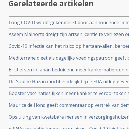
Gerelateerde artikelen
Long COVID wordt gekenmerkt door aanhoudende immuu
cytotoxische CD8+ T-cellen op het SARS-CoV-2 virus g
Aseem Malhorta dreigt zijn artsenlicentie te verliezen o
immuunreacties op de herpesvirussen Epstein-Barr-viru
Covid mRNA vaccins ter discussie stelde in een studiera
patienten met aanhoudende Long Covid
Covid-19 infectie kan het risico op hartaanvallen, beroe
jarige leeftijd plotseling overleedt aan een hartaanval
gedurende drie jaar na een infectie verhogen
Mediterrane dieet als dagelijks voedingspatroon geeft
coronavirus - Covid-19 blijkt uit meta analyse van 6 gro
Er stierven in Japan beduidend meer kankerpatienten 
vaccinatie in vergelijking met andere jaren
Dr. Sabine Hazan mocht eindelijk bij de FDA uitleg gev
complementaire middelen en de samenstelling van de darm
Booster vaccinaties lijken meer kanker te veroorzaken a
en waarschuwt voor gebruik van mRNA vaccins als boos
Maurice de Hond geeft commentaar op vertrek van demi
Kuipers en verhoor van Fauci in Amerika en weerlegt 
Opsluiting van kwetsbare mensen in verzorgingshuizen 
genadeloze analyse
de slechtst mogelijke resultaten
mRNA vaccinatie tegen coronavirus - Covid-19 leidt tot