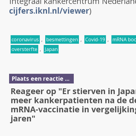
Integraal kankercentrum Nederlan
cijfers.iknl.nl/viewer
)
coronavirus
,
besmettingen
,
Covid-19
,
mRNA boos
oversterfte
,
Japan
Plaats een reactie ...
Reageer op "Er stierven in Jap
meer kankerpatienten na de d
mRNA-vaccinatie in vergelijki
jaren"