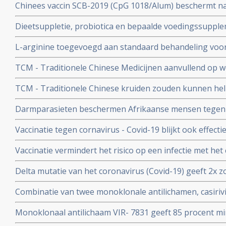
Chinees vaccin SCB-2019 (CpG 1018/Alum) beschermt n
ziekenhuisopname en overlijden bij alle bekende varian
Dieetsuppletie, probiotica en bepaalde voedingssupple
Covid-19 blijkt uit SPECTRA fase III studie
of als aanvullende of alleenstaande behandeling van p
L-arginine toegevoegd aan standaard behandeling vo
coronavirus - SARS-CoV-2 - geeft interessante resultate
ernstige ziekte door coronavirus - Covid-19 verbetert 
studies
TCM - Traditionele Chinese Medicijnen aanvullend op we
ziekenhuisverblijf met
bij patienten met milde tot matige COVID-19 - coronavi
TCM - Traditionele Chinese kruiden zouden kunnen hel
Corona virus, zeggen Chinese onderzoekers
Darmparasieten beschermen Afrikaanse mensen tegen h
hun immuunsysteem reageert anders dan immuunsyst
Vaccinatie tegen cornavirus - Covid-19 blijkt ook effect
immuunziektes en mensen die immuunonderdrukkende 
Vaccinatie vermindert het risico op een infectie met het
immuniteit van een eerdere infectie beschermt echter nog
Delta mutatie van het coronavirus (Covid-19) geeft 2x zo
keer. Dit toont groot onderzoek aan uit Israel
vs 4 procent) op ernstige ziekte dan de Alpha mutatie.
Combinatie van twee monoklonale antilichamen, casiri
COV) kan ernstig zieke Covid-19 patienten die zelf gee
Monoklonaal antilichaam VIR- 7831 geeft 85 procent m
behoeden voor overlijden
overlijden bij patienten met het coronavirus - COVID-19