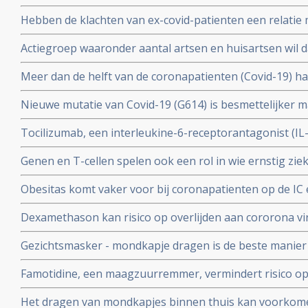
coronavirus - Covid-19, zelfs na milde infecties. Blijkt ui
Hebben de klachten van ex-covid-patienten een relatie 
vermoeidheidssyndroom? Er zijn wel heel veel overeen
Actiegroep waaronder aantal artsen en huisartsen wil 
wetenschappers
mogelijkheid moet krijgen om de huisarts te vragen o
Meer dan de helft van de coronapatienten (Covid-19) 
standaard aanpak voor covid-19 zoals die nu geldt.
hoest (84%), koorts (80%), spierpijn (63%), koude rillin
Nieuwe mutatie van Covid-19 (G614) is besmettelijker m
hoofdpijn (59%), en kortademigheid (57%)
verklaart hoge aantal besmettingen in USA. En nieuwe
Tocilizumab, een interleukine-6-receptorantagonist (I
D614 van het Covid-19 virus over zodra deze kruisen.
verbetert overleving, minder mechanische beademing n
Genen en T-cellen spelen ook een rol in wie ernstig zie
klachten van patienten met het cytokine-release-syndr
minder ziek blijkt uit verschillende nieuwe studies
COVID-19
Obesitas komt vaker voor bij coronapatienten op de IC en
met de algehele bevolking in Frankrijk. Ook elders is ob
Dexamethason kan risico op overlijden aan cororona vi
te krijgen
wanneer patienten eenmaal aan de beademing liggen. M
Gezichtsmasker - mondkapje dragen is de beste manier
coronavirus - Covid-19 te verminderen. Blijkt uit grote 
Famotidine, een maagzuurremmer, vermindert risico op 
COVID-19, en voorkomt dat er mechanisch beademd moet
Het dragen van mondkapjes binnen thuis kan voorkome
onder 1000 coronapatienten