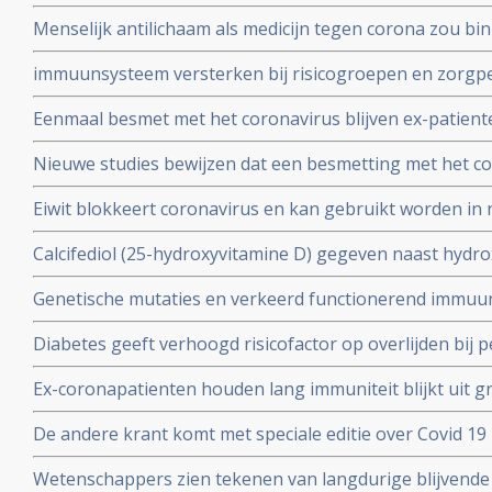
met het coronavirus - Covid-19 krijgt toestemming van
Menselijk antilichaam als medicijn tegen corona zou b
uitstekende resultaten.
kunnen leveren volgens onderzoekers van Erasmus M
immuunsysteem versterken bij risicogroepen en zorgpe
wachten op vaccin, aldus Immunoloog dr. Carla Peeters
Eenmaal besmet met het coronavirus blijven ex-patient
studie. Immuniteit voor Covid-19-infectie blijft minsten
Nieuwe studies bewijzen dat een besmetting met het co
waarschijnlijk langer dan dat.
langdurige immuniteit geeft door IgM en IgA antistoff
Eiwit blokkeert coronavirus en kan gebruikt worden in 
immuunsysteem
mondkapje zou dan niet meer nodig zijn.
Calcifediol (25-hydroxyvitamine D) gegeven naast hydr
in vroeg stadium van een behandeling voor COVID-19-p
Genetische mutaties en verkeerd functionerend immuu
het aantal opnames op de intensive care-afdeling en vo
interferon type 1 komt voor bij ca 10 tot 15 procent va
Diabetes geeft verhoogd risicofactor op overlijden bij
coronavirus - COVID-19, zelfs na correctie voor obesi
Ex-coronapatienten houden lang immuniteit blijkt uit gr
en relevante andere aandoeningen - comorbiditeit
procent van besmette personen had antistoffen en 44 p
De andere krant komt met speciale editie over Covid 19 
mensen had antistoffen en immuniteit.
kritische artikelen die zeker ook gelezen zouden moet
Wetenschappers zien tekenen van langdurige blijvende