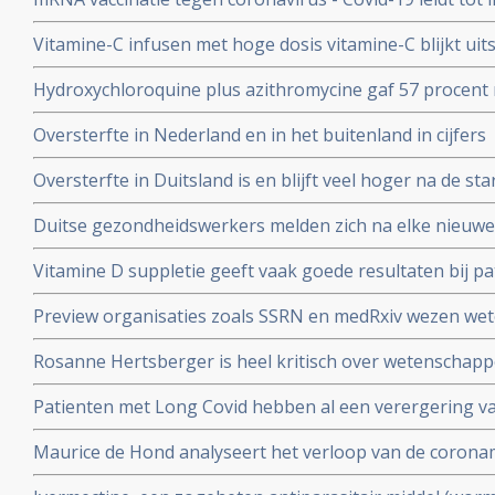
natuurlijke infectie met Sars-Cov-2 leidt tot langduri
Vitamine-C infusen met hoge dosis vitamine-C blijkt uit
besmet met het corona virus (COVID-19) en al met longo
Hydroxychloroquine plus azithromycine gaf 57 procent 
Studie.
coronavirus besmetting bij patienten opgenomen in het 
Oversterfte in Nederland en in het buitenland in cijfers
Belgische studie
Oversterfte in Duitsland is en blijft veel hoger na de star
peer reviewed studie en artsencollectief schrijft daarov
Duitse gezondheidswerkers melden zich na elke nieuwe 
coronavirus - Covid-19 vaker ziek blijkt uit vergelijkend
Vitamine D suppletie geeft vaak goede resultaten bij pa
en derde vaccinatierondes
coronavirus - Covid-19 en al opgenomen in het ziekenhu
Preview organisaties zoals SSRN en medRxiv wezen wet
analyse zien van alle studies wereldwijd
onderzoek af als die afweken van Amerikaans overheid
Rosanne Hertsberger is heel kritisch over wetenschapper
de maatregelen.
gemanipuleeerd zwegen over misvattingen tijdens de co
Patienten met Long Covid hebben al een verergering 
vermoeidheid, moeite met het reguleren van de lichaa
Maurice de Hond analyseert het verloop van de corona
disfunctie, zelfs na een lichte inspanning.
opeenvolgende artikelen.