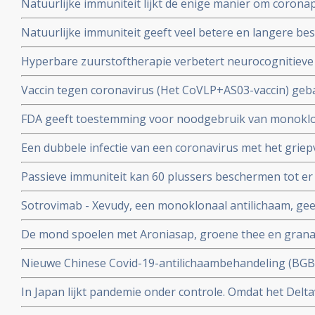
Natuurlijke immuniteit lijkt de enige manier om corona
Zweeds onderzoek ziet effectiviteit van vaccins binnen
Natuurlijke immuniteit geeft veel betere en langere b
nagenoeg geen bescherming meer.
coronavirus - Covid-19 dan een vaccin dat zijn bescherming
Hyperbare zuurstoftherapie verbetert neurocognitiev
veroorzaakt door coronabesmetting bij patienten met 
Vaccin tegen coronavirus (Het CoVLP+AS03-vaccin) geba
stoffen geeft uitstekende bescherming tegen ziek word
FDA geeft toestemming voor noodgebruik van monoklo
ziekte (78 procent)
(tixagevimab plus cilgavimab) voor preventie van COVID
Een dubbele infectie van een coronavirus met het griep
immuunziekte die niet goed reageren op de goedgekeu
ziekte en meer ziekenhuisopnames en overlijdingen blijk
Passieve immuniteit kan 60 plussers beschermen tot er e
studie.
viroloog Jaap Goudsmid
Sotrovimab - Xevudy, een monoklonaal antilichaam, gee
bij patienten die reeds besmet zijn. EMA gaat snel goed
De mond spoelen met Aroniasap, groene thee en grana
gebruik in Europa.
het coronavirus - Covid-19 virus en geeft 80 tot 97 pr
Nieuwe Chinese Covid-19-antilichaambehandeling (BG
doorgeven van virus.
Covid-19 - coronavirus is veelbelovend en neutraliseert 
In Japan lijkt pandemie onder controle. Omdat het Delta
Chinese coronapatienten
gemuteerd of omdat er veel ivermectine wordt gebruikt