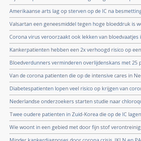
Yorkse ziekenhuizen overleden (88 procent). Diabetes, 
Amerikaanse arts lag op sterven op de IC na besmettin
waren de belangrijkste factoren
infusen met hoge dosis vitamine C redde zijn leven vert
Valsartan een geneesmiddel tegen hoge bloeddruk is w
het corona virus. Nederlandse onderzoekers aan de Ra
Corona virus veroorzaakt ook lekken van bloedvaatjes 
gerandomiseerd onderzoek. ]
de ACE2-receptoren en maakt dit corona virus nog geva
Kankerpatienten hebben een 2x verhoogd risico op een
onderzoekers aan de Radboud universiteit
virus blijkt uit studie in Wujang. Waarschijnlijk doorda
Bloedverdunners verminderen overlijdenskans met 25 p
corona virus die een SOHA score - sepsis-geïnduceerde 
Van de corona patienten die op de intensive cares in 
hadden bij opname op de Intensive Care
32 procent mensen met ernstig overgewicht en obesita
Diabetespatienten lopen veel risico op krijgen van coron
eerste Nederlandse onderzoek onder 100 patienten. 25
Nederlandse onderzoekers starten studie naar chloroqu
patienten die besmet zijn met het coronavirus - COVID-
Twee oudere patienten in Zuid-Korea die op de IC lagen
corona virus door bloedplasma behandeling van geneze
Wie woont in een gebied met door fijn stof verontreini
groter risico op overlijden aan corona virus in vergeli
Minder kankerdiagnoses door corona crisis. IKLN en PA