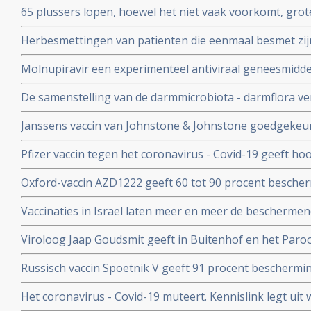
65 plussers lopen, hoewel het niet vaak voorkomt, gro
besmetting met het coronavirus - Covid-19 dan jonger
Herbesmettingen van patienten die eenmaal besmet zij
- Covid-19 komen zelden voor blijkt uit nieuwe studieg
Molnupiravir een experimenteel antiviraal geneesmiddel,
virussen, waaronder coronavirussen en specifiek SARS
De samenstelling van de darmmicrobiota - darmflora ve
coronavirus verdwenen bij alle deelnemende patienten.
COVID-19, vooral de functies in het darmmicrobioom die
Janssens vaccin van Johnstone & Johnstone goedgekeur
immuunreacties beinvloeden de ernst van de ziekte va
vaccin tegen het coronavirus.
Pfizer vaccin tegen het coronavirus - Covid-19 geeft h
met 90 procent effectiviteit, maar er zijn nog veel vra
Oxford-vaccin AZD1222 geeft 60 tot 90 procent bescher
Covid-19 zegt producent Astrazeneca in een persberich
Vaccinaties in Israel laten meer en meer de beschermend
een maand meer jongeren opgenomen dan ouderen in d
Viroloog Jaap Goudsmit geeft in Buitenhof en het Paro
snel van de maatregelen afkomen. Vaccineer alle 60 pl
Russisch vaccin Spoetnik V geeft 91 procent beschermi
procent bescherming tegen ernstig ziek worden. Blijkt ui
Het coronavirus - Covid-19 muteert. Kennislink legt uit
tussenresultaten