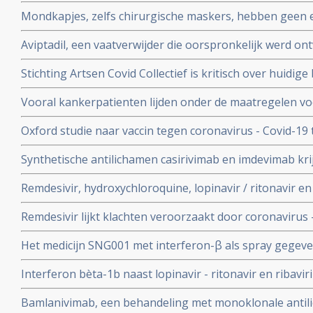
onderzocht worden na goede resultaten bij groepen m
Mondkapjes, zelfs chirurgische maskers, hebben geen eff
tientallen gerandomiseerde studies. Dit in tegenstellin
Aviptadil, een vaatverwijder die oorspronkelijk werd on
Nederlandse regering van ons eist.
te behandelen geeft betere overleving bij ernstig ziek
Stichting Artsen Covid Collectief is kritisch over huidig
procent versus 27 procent
het coronavirus - Covid-19 en pleit voor veel meer prev
Vooral kankerpatienten lijden onder de maatregelen vo
omdat hun behandelingen en diagnoses te lang worden 
Oxford studie naar vaccin tegen coronavirus - Covid-19
immuunrespons bij ouderen (55+), de groep met het hoo
Synthetische antilichamen casirivimab en imdevimab k
authorization (EUA) voor gebruik bij patienten besmet 
Remdesivir, hydroxychloroquine, lopinavir / ritonavir e
met milde klachten
geen effect als behandeling van patienten opgenomen 
Remdesivir lijkt klachten veroorzaakt door coronavirus 
coronabesmetting.
maar is weinig bewijs voor.
Het medicijn SNG001 met interferon-β als spray gegeve
bij patienten besmet met het coronavirus - Covid-19 di
Interferon bèta-1b naast lopinavir - ritonavir en ribavir
ziekenhuis.
behandeling van patiënten met COVID-19 dan lopinavir e
Bamlanivimab, een behandeling met monoklonale antili
Interferon bèta-1b