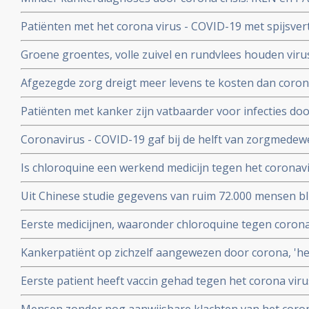
zuiverder lucht
effecten op langere termijn schrijven zij in een brief.
Patiënten met het corona virus - COVID-19 met spijsve
slechtere prognose om te overleven dan patiënten zond
Groene groentes, volle zuivel en rundvlees houden viru
blijkt uit studie van kinderarts Ellen van der Gaag. En 
Afgezegde zorg dreigt meer levens te kosten dan corona v
virus (COVID-19)
van Gupta Strategists, een adviesbureau gericht op de
Patiënten met kanker zijn vatbaarder voor infecties d
(beenmergonderdrukking) veroorzaakt door hun ziekte
Coronavirus - COVID-19 gaf bij de helft van zorgmedewe
overleden daardoor relatief meer kankerpatienten door
verkoudheid en geen koorts en zij bleven gewoon werken
Is chloroquine een werkend medicijn tegen het coronavi
onderzoek bij 86 zorgmedewerkers
wel op. Hier een paar studies
Uit Chinese studie gegevens van ruim 72.000 mensen bl
mensen besmet met het corona virus - Covid-19 alleen m
Eerste medicijnen, waaronder chloroquine tegen corona 
herstelt
uitstekend te werken. 80 procent minder virus in bloed
Kankerpatiënt op zichzelf aangewezen door corona, 'het i
onderzoekers
NOS in een artikel
Eerste patient heeft vaccin gehad tegen het corona virus