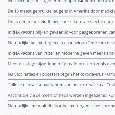
Ivermectine, een zogeheten antiparasitair middel (worme
coronavirus - Covid-19 zeer goed te kunnen bestrijden.
De 10 meest gebruikte leugens in Amerika door medici e
studies blijkt zeer grote effectiviteit.
klakkeloos overgenomen rondom het corona virus en d
Duits onderzoek vindt meer oorzaken aan sterfte door 
buiten
hersenen, bloedvaten en hart (myocarditis) bij pathol
mRNA vaccins blijken gevaarlijk voor pasgeborenen va
overleden net na vaccinatie tegen coronavirus.
moeders. Minder bloedplasmacellen tast immuniteit aa
Natuurlijke besmetting met coronavirus (Omikron) na va
blijkt niet bruikbaar voor stamceltransplantaties.
bescherming, al zijn er twijfels over bescherming doo
mRNA vaccins van Pfizer en Moderna geven meer kans 
varianten van Omikron.
dat ze een ziekenhuisopname voorkomen. Blijkt uit nie
Meer ernstige bijwerkingen (plus 16 procent) zoals ove
studiegegevens
invaliditeit deden zich voor tijdens de studies van de 
Na vaccinaties en boosters tegen het coronavirus - Omik
Pfizer in vergelijking met de placebogroep
overige oorzaken blijkt uit grafieken bijgehouden en 
Talloze nieuwe subvarianten van het coronavirus - Cov
Herman Steigstra, Anton Theunissen en Maurice de Ho
boostervaccins en ontsnappen aan eigen immuunsysteem.
Vaccins die via de mond of neus worden ingeademd, ku
Twee mond- en neusvaccins krijgen goedkeuring in China
Natuurlijke immuniteit door besmetting met het corona
vs 23 procent) tegen Omicron varianten BA.4 en BA.5 da