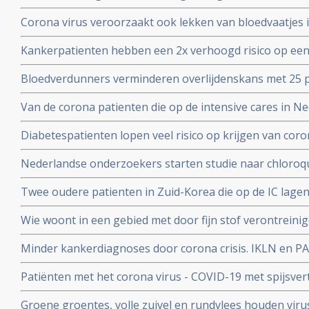
het corona virus. Nederlandse onderzoekers aan de Ra
Corona virus veroorzaakt ook lekken van bloedvaatjes 
gerandomiseerd onderzoek. ]
de ACE2-receptoren en maakt dit corona virus nog geva
Kankerpatienten hebben een 2x verhoogd risico op een
onderzoekers aan de Radboud universiteit
virus blijkt uit studie in Wujang. Waarschijnlijk doorda
Bloedverdunners verminderen overlijdenskans met 25 p
corona virus die een SOHA score - sepsis-geïnduceerde 
Van de corona patienten die op de intensive cares in 
hadden bij opname op de Intensive Care
32 procent mensen met ernstig overgewicht en obesita
Diabetespatienten lopen veel risico op krijgen van coron
eerste Nederlandse onderzoek onder 100 patienten. 25
Nederlandse onderzoekers starten studie naar chloroqu
patienten die besmet zijn met het coronavirus - COVID-
Twee oudere patienten in Zuid-Korea die op de IC lagen
corona virus door bloedplasma behandeling van geneze
Wie woont in een gebied met door fijn stof verontreini
groter risico op overlijden aan corona virus in vergeli
Minder kankerdiagnoses door corona crisis. IKLN en PA
zuiverder lucht
effecten op langere termijn schrijven zij in een brief.
Patiënten met het corona virus - COVID-19 met spijsve
slechtere prognose om te overleven dan patiënten zond
Groene groentes, volle zuivel en rundvlees houden viru