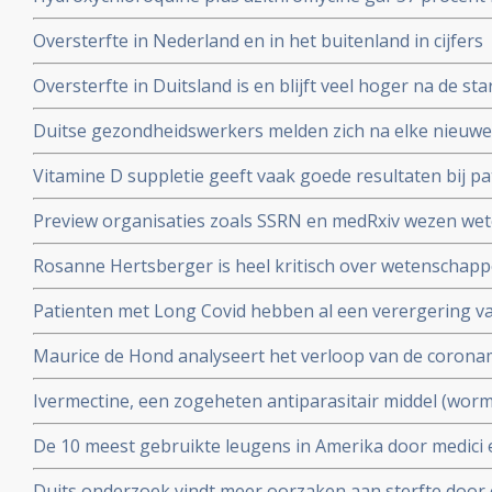
coronavirus besmetting bij patienten opgenomen in het 
Oversterfte in Nederland en in het buitenland in cijfers
Belgische studie
Oversterfte in Duitsland is en blijft veel hoger na de star
peer reviewed studie en artsencollectief schrijft daarov
Duitse gezondheidswerkers melden zich na elke nieuwe 
coronavirus - Covid-19 vaker ziek blijkt uit vergelijkend
Vitamine D suppletie geeft vaak goede resultaten bij pa
en derde vaccinatierondes
coronavirus - Covid-19 en al opgenomen in het ziekenhu
Preview organisaties zoals SSRN en medRxiv wezen wet
analyse zien van alle studies wereldwijd
onderzoek af als die afweken van Amerikaans overheid
Rosanne Hertsberger is heel kritisch over wetenschapper
de maatregelen.
gemanipuleeerd zwegen over misvattingen tijdens de co
Patienten met Long Covid hebben al een verergering 
vermoeidheid, moeite met het reguleren van de lichaa
Maurice de Hond analyseert het verloop van de corona
disfunctie, zelfs na een lichte inspanning.
opeenvolgende artikelen.
Ivermectine, een zogeheten antiparasitair middel (worme
coronavirus - Covid-19 zeer goed te kunnen bestrijden.
De 10 meest gebruikte leugens in Amerika door medici e
studies blijkt zeer grote effectiviteit.
klakkeloos overgenomen rondom het corona virus en d
Duits onderzoek vindt meer oorzaken aan sterfte door 