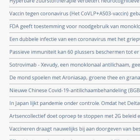
Hyperbare zuurstoftherapie verbetert neurocognitiev
veroorzaakt door coronabesmetting bij patienten met 
Vaccin tegen coronavirus (Het CoVLP+AS03-vaccin) geba
stoffen geeft uitstekende bescherming tegen ziek word
FDA geeft toestemming voor noodgebruik van monoklo
ziekte (78 procent)
(tixagevimab plus cilgavimab) voor preventie van COVID
Een dubbele infectie van een coronavirus met het griep
immuunziekte die niet goed reageren op de goedgekeu
ziekte en meer ziekenhuisopnames en overlijdingen blijk
Passieve immuniteit kan 60 plussers beschermen tot er e
studie.
viroloog Jaap Goudsmid
Sotrovimab - Xevudy, een monoklonaal antilichaam, gee
bij patienten die reeds besmet zijn. EMA gaat snel goed
De mond spoelen met Aroniasap, groene thee en grana
gebruik in Europa.
het coronavirus - Covid-19 virus en geeft 80 tot 97 pr
Nieuwe Chinese Covid-19-antilichaambehandeling (BG
doorgeven van virus.
Covid-19 - coronavirus is veelbelovend en neutraliseert 
In Japan lijkt pandemie onder controle. Omdat het Delta
Chinese coronapatienten
gemuteerd of omdat er veel ivermectine wordt gebruikt
Artsencollectief doet oproep te stoppen met 2G beleid 
de druk op de zorg te verminderen
Vaccineren draagt nauwelijks bij aan doorgeven van be
vaccineren lijkt juist doorgeven van besmettingen en o