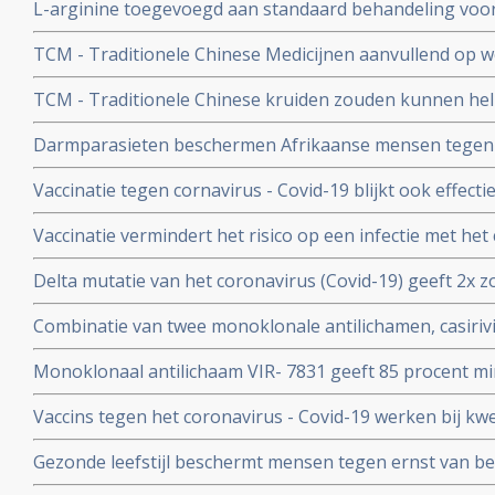
L-arginine toegevoegd aan standaard behandeling vo
coronavirus - SARS-CoV-2 - geeft interessante resultate
ernstige ziekte door coronavirus - Covid-19 verbetert 
studies
TCM - Traditionele Chinese Medicijnen aanvullend op we
ziekenhuisverblijf met
bij patienten met milde tot matige COVID-19 - coronavi
TCM - Traditionele Chinese kruiden zouden kunnen hel
Corona virus, zeggen Chinese onderzoekers
Darmparasieten beschermen Afrikaanse mensen tegen h
hun immuunsysteem reageert anders dan immuunsyst
Vaccinatie tegen cornavirus - Covid-19 blijkt ook effect
immuunziektes en mensen die immuunonderdrukkende 
Vaccinatie vermindert het risico op een infectie met het
immuniteit van een eerdere infectie beschermt echter nog
Delta mutatie van het coronavirus (Covid-19) geeft 2x zo
keer. Dit toont groot onderzoek aan uit Israel
vs 4 procent) op ernstige ziekte dan de Alpha mutatie.
Combinatie van twee monoklonale antilichamen, casiri
COV) kan ernstig zieke Covid-19 patienten die zelf gee
Monoklonaal antilichaam VIR- 7831 geeft 85 procent m
behoeden voor overlijden
overlijden bij patienten met het coronavirus - COVID-19
Vaccins tegen het coronavirus - Covid-19 werken bij k
vergelijking met placebo
kankerpatienten onvoldoende blijkt uit groot Nederlan
Gezonde leefstijl beschermt mensen tegen ernst van b
- Covid-19. Blijkt uit groot Engels bevolkingsonderzoek