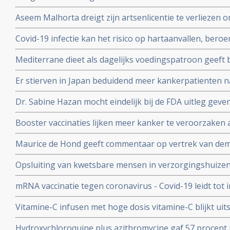
cytotoxische CD8+ T-cellen op het SARS-CoV-2 virus g
Aseem Malhorta dreigt zijn artsenlicentie te verliezen o
immuunreacties op de herpesvirussen Epstein-Barr-viru
Covid mRNA vaccins ter discussie stelde in een studiera
patienten met aanhoudende Long Covid
Covid-19 infectie kan het risico op hartaanvallen, beroe
jarige leeftijd plotseling overleedt aan een hartaanval
gedurende drie jaar na een infectie verhogen
Mediterrane dieet als dagelijks voedingspatroon geeft
coronavirus - Covid-19 blijkt uit meta analyse van 6 gro
Er stierven in Japan beduidend meer kankerpatienten 
vaccinatie in vergelijking met andere jaren
Dr. Sabine Hazan mocht eindelijk bij de FDA uitleg gev
complementaire middelen en de samenstelling van de darm
Booster vaccinaties lijken meer kanker te veroorzaken a
en waarschuwt voor gebruik van mRNA vaccins als boos
Maurice de Hond geeft commentaar op vertrek van demi
Kuipers en verhoor van Fauci in Amerika en weerlegt 
Opsluiting van kwetsbare mensen in verzorgingshuizen 
genadeloze analyse
de slechtst mogelijke resultaten
mRNA vaccinatie tegen coronavirus - Covid-19 leidt tot
natuurlijke infectie met Sars-Cov-2 leidt tot langduri
Vitamine-C infusen met hoge dosis vitamine-C blijkt uit
besmet met het corona virus (COVID-19) en al met longo
Hydroxychloroquine plus azithromycine gaf 57 procent 
Studie.