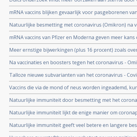
buiten
hersenen, bloedvaten en hart (myocarditis) bij pathol
mRNA vaccins blijken gevaarlijk voor pasgeborenen va
overleden net na vaccinatie tegen coronavirus.
moeders. Minder bloedplasmacellen tast immuniteit aa
Natuurlijke besmetting met coronavirus (Omikron) na va
blijkt niet bruikbaar voor stamceltransplantaties.
bescherming, al zijn er twijfels over bescherming doo
mRNA vaccins van Pfizer en Moderna geven meer kans 
varianten van Omikron.
dat ze een ziekenhuisopname voorkomen. Blijkt uit nie
Meer ernstige bijwerkingen (plus 16 procent) zoals ove
studiegegevens
invaliditeit deden zich voor tijdens de studies van de 
Na vaccinaties en boosters tegen het coronavirus - Omik
Pfizer in vergelijking met de placebogroep
overige oorzaken blijkt uit grafieken bijgehouden en 
Talloze nieuwe subvarianten van het coronavirus - Cov
Herman Steigstra, Anton Theunissen en Maurice de Ho
boostervaccins en ontsnappen aan eigen immuunsysteem.
Vaccins die via de mond of neus worden ingeademd, ku
Twee mond- en neusvaccins krijgen goedkeuring in China
Natuurlijke immuniteit door besmetting met het corona
vs 23 procent) tegen Omicron varianten BA.4 en BA.5 da
Natuurlijke immuniteit lijkt de enige manier om corona
Zweeds onderzoek ziet effectiviteit van vaccins binnen
Natuurlijke immuniteit geeft veel betere en langere b
nagenoeg geen bescherming meer.
coronavirus - Covid-19 dan een vaccin dat zijn bescherming