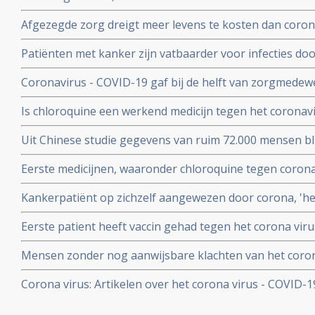
blijkt uit studie van kinderarts Ellen van der Gaag. En 
Afgezegde zorg dreigt meer levens te kosten dan corona v
virus (COVID-19)
van Gupta Strategists, een adviesbureau gericht op de
Patiënten met kanker zijn vatbaarder voor infecties d
(beenmergonderdrukking) veroorzaakt door hun ziekte
Coronavirus - COVID-19 gaf bij de helft van zorgmedewe
overleden daardoor relatief meer kankerpatienten door
verkoudheid en geen koorts en zij bleven gewoon werken
Is chloroquine een werkend medicijn tegen het coronavi
onderzoek bij 86 zorgmedewerkers
wel op. Hier een paar studies
Uit Chinese studie gegevens van ruim 72.000 mensen bl
mensen besmet met het corona virus - Covid-19 alleen m
Eerste medicijnen, waaronder chloroquine tegen corona 
herstelt
uitstekend te werken. 80 procent minder virus in bloed
Kankerpatiënt op zichzelf aangewezen door corona, 'het i
onderzoekers
NOS in een artikel
Eerste patient heeft vaccin gehad tegen het corona virus
Mensen zonder nog aanwijsbare klachten van het coron
besmet blijken het corona virus ook en zelfs nog snell
Corona virus: Artikelen over het corona virus - COVID-
dan mensen met al wel aanwijsbare klachten
aan kankerpatienten, een overzicht