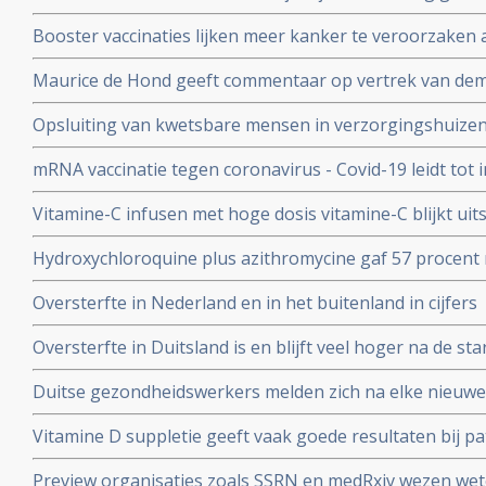
complementaire middelen en de samenstelling van de darm
Booster vaccinaties lijken meer kanker te veroorzaken a
en waarschuwt voor gebruik van mRNA vaccins als boos
Maurice de Hond geeft commentaar op vertrek van demi
Kuipers en verhoor van Fauci in Amerika en weerlegt 
Opsluiting van kwetsbare mensen in verzorgingshuizen 
genadeloze analyse
de slechtst mogelijke resultaten
mRNA vaccinatie tegen coronavirus - Covid-19 leidt tot
natuurlijke infectie met Sars-Cov-2 leidt tot langduri
Vitamine-C infusen met hoge dosis vitamine-C blijkt uit
besmet met het corona virus (COVID-19) en al met longo
Hydroxychloroquine plus azithromycine gaf 57 procent 
Studie.
coronavirus besmetting bij patienten opgenomen in het 
Oversterfte in Nederland en in het buitenland in cijfers
Belgische studie
Oversterfte in Duitsland is en blijft veel hoger na de star
peer reviewed studie en artsencollectief schrijft daarov
Duitse gezondheidswerkers melden zich na elke nieuwe 
coronavirus - Covid-19 vaker ziek blijkt uit vergelijkend
Vitamine D suppletie geeft vaak goede resultaten bij pa
en derde vaccinatierondes
coronavirus - Covid-19 en al opgenomen in het ziekenhu
Preview organisaties zoals SSRN en medRxiv wezen wet
analyse zien van alle studies wereldwijd