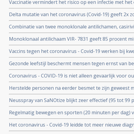
Vaccinatie vermindert het risico op een infectie met het
immuniteit van een eerdere infectie beschermt echter nog
Delta mutatie van het coronavirus (Covid-19) geeft 2x zo
keer. Dit toont groot onderzoek aan uit Israel
vs 4 procent) op ernstige ziekte dan de Alpha mutatie.
Combinatie van twee monoklonale antilichamen, casiri
COV) kan ernstig zieke Covid-19 patienten die zelf gee
Monoklonaal antilichaam VIR- 7831 geeft 85 procent m
behoeden voor overlijden
overlijden bij patienten met het coronavirus - COVID-19
Vaccins tegen het coronavirus - Covid-19 werken bij k
vergelijking met placebo
kankerpatienten onvoldoende blijkt uit groot Nederlan
Gezonde leefstijl beschermt mensen tegen ernst van b
- Covid-19. Blijkt uit groot Engels bevolkingsonderzoek
Coronavirus - COVID-19 is niet alleen gevaarlijk voor 
volwassenen van middelbare leeftijd blijkt uit grote rev
Herstelde personen na eerder besmet te zijn geweest 
waren niet besmettelijk voor anderen blijkt uit retrospec
Neusspray van SaNOtize blijkt zeer effectief (95 tot 99 
professionele basketballers en personeel.
met het coronavirus - Covid-19 zowel bij lichte als ernst
Regelmatig bewegen en sporten (20 minuten per dag) 
en leidt tot minder ziekenhuisopnames en sterfte door 
Het coronavirus - Covid-19 leidde tot meer nieuwe dia
uitzaaiingen dan gebruikelijk. Ook werden behandeling