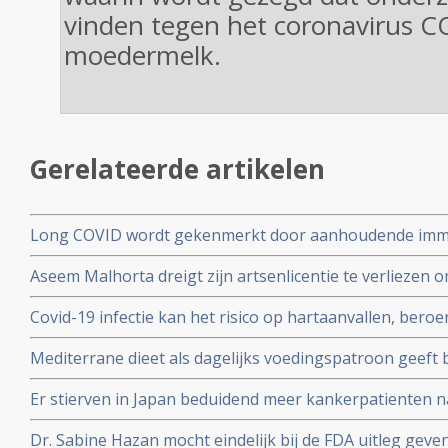
vinden tegen het coronavirus C
moedermelk.
Gerelateerde artikelen
Long COVID wordt gekenmerkt door aanhoudende immuu
cytotoxische CD8+ T-cellen op het SARS-CoV-2 virus g
Aseem Malhorta dreigt zijn artsenlicentie te verliezen o
immuunreacties op de herpesvirussen Epstein-Barr-viru
Covid mRNA vaccins ter discussie stelde in een studiera
patienten met aanhoudende Long Covid
Covid-19 infectie kan het risico op hartaanvallen, beroe
jarige leeftijd plotseling overleedt aan een hartaanval
gedurende drie jaar na een infectie verhogen
Mediterrane dieet als dagelijks voedingspatroon geeft
coronavirus - Covid-19 blijkt uit meta analyse van 6 gro
Er stierven in Japan beduidend meer kankerpatienten 
vaccinatie in vergelijking met andere jaren
Dr. Sabine Hazan mocht eindelijk bij de FDA uitleg gev