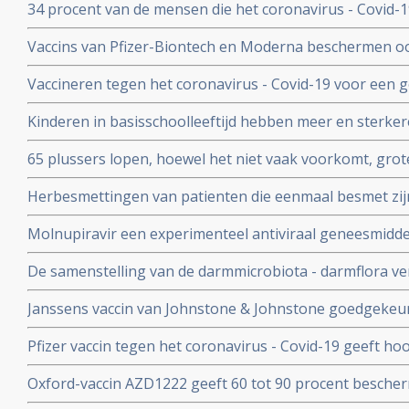
34 procent van de mensen die het coronavirus - Covid-
uitgesteld en onderbroken
problemen en werd een neurologische of psychologisch
Vaccins van Pfizer-Biontech en Moderna beschermen o
coronavirus aan anderen. Wie is gevaccineerd blijkt het
Vaccineren tegen het coronavirus - Covid-19 voor een 
anderen over te dragen
patienten en kan duizenden sterfgevallen voorkomen, bli
Kinderen in basisschoolleeftijd hebben meer en sterker
studie.
besmet te zijn geweest met het coronavirus - Covid-19
65 plussers lopen, hoewel het niet vaak voorkomt, gro
besmetting met het coronavirus - Covid-19 dan jonger
Herbesmettingen van patienten die eenmaal besmet zij
- Covid-19 komen zelden voor blijkt uit nieuwe studieg
Molnupiravir een experimenteel antiviraal geneesmiddel,
virussen, waaronder coronavirussen en specifiek SARS
De samenstelling van de darmmicrobiota - darmflora ve
coronavirus verdwenen bij alle deelnemende patienten.
COVID-19, vooral de functies in het darmmicrobioom die
Janssens vaccin van Johnstone & Johnstone goedgekeur
immuunreacties beinvloeden de ernst van de ziekte va
vaccin tegen het coronavirus.
Pfizer vaccin tegen het coronavirus - Covid-19 geeft h
met 90 procent effectiviteit, maar er zijn nog veel vra
Oxford-vaccin AZD1222 geeft 60 tot 90 procent bescher
Covid-19 zegt producent Astrazeneca in een persberich