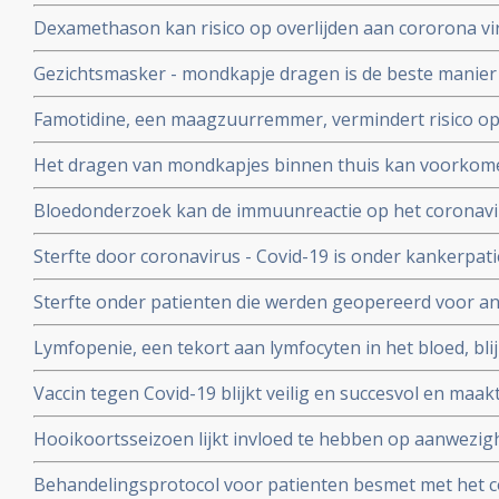
met de algehele bevolking in Frankrijk. Ook elders is ob
Dexamethason kan risico op overlijden aan cororona vi
te krijgen
wanneer patienten eenmaal aan de beademing liggen. M
Gezichtsmasker - mondkapje dragen is de beste manier
coronavirus - Covid-19 te verminderen. Blijkt uit grote 
Famotidine, een maagzuurremmer, vermindert risico op 
COVID-19, en voorkomt dat er mechanisch beademd moet
Het dragen van mondkapjes binnen thuis kan voorkome
onder 1000 coronapatienten
besmet worden met het coronavirus - COVID-19 blijkt ui
Bloedonderzoek kan de immuunreactie op het coronavi
volgen en voorspellen hoe de ziekte zich zal ontwikkele
Sterfte door coronavirus - Covid-19 is onder kankerpati
met mensen zonder kanker maar voor extra risico door
Sterfte onder patienten die werden geopereerd voor an
bewijs. Blijkt uit grote internationale studie.
beduidend hoger bij mensen die vooraf of binnen een
Lymfopenie, een tekort aan lymfocyten in het bloed, bl
met het coronavirus - Covid-19 blijkt uit grote internati
ernst van klachten en sterfterisico bij patienten besmet
Vaccin tegen Covid-19 blijkt veilig en succesvol en maakt
19
van de 108 deelnemers aan Chinese studie
Hooikoortsseizoen lijkt invloed te hebben op aanwezighe
virus (COVID-19) blijkt uit studie van Erasmus MC
Behandelingsprotocol voor patienten besmet met het 