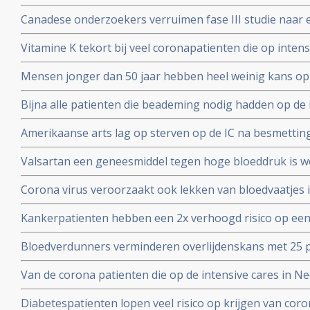
combinatie van corticosteroïden, hoge dosis intraveneu
Canadese onderzoekers verruimen fase III studie naar 
bloedverdunners blijkt succesvolle aanpak
dosis vitamine C bij sepsis met opnemen van patienten
Vitamine K tekort bij veel coronapatienten die op int
studieprotocol
en beademing nodig hadden blijkt uit Nederlands onde
Mensen jonger dan 50 jaar hebben heel weinig kans op
met het coronavirus, blijkt uit onderzoek van de Unive
Bijna alle patienten die beademing nodig hadden op de 
Yorkse ziekenhuizen overleden (88 procent). Diabetes, 
Amerikaanse arts lag op sterven op de IC na besmettin
waren de belangrijkste factoren
infusen met hoge dosis vitamine C redde zijn leven vert
Valsartan een geneesmiddel tegen hoge bloeddruk is w
het corona virus. Nederlandse onderzoekers aan de Ra
Corona virus veroorzaakt ook lekken van bloedvaatjes 
gerandomiseerd onderzoek. ]
de ACE2-receptoren en maakt dit corona virus nog geva
Kankerpatienten hebben een 2x verhoogd risico op een
onderzoekers aan de Radboud universiteit
virus blijkt uit studie in Wujang. Waarschijnlijk doorda
Bloedverdunners verminderen overlijdenskans met 25 p
corona virus die een SOHA score - sepsis-geïnduceerde 
Van de corona patienten die op de intensive cares in 
hadden bij opname op de Intensive Care
32 procent mensen met ernstig overgewicht en obesita
Diabetespatienten lopen veel risico op krijgen van coron