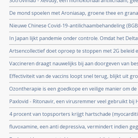
Sotrovimab - Xevudy, een monoklonaal antilichaam, gee
bij patienten die reeds besmet zijn. EMA gaat snel goed
De mond spoelen met Aroniasap, groene thee en grana
gebruik in Europa.
het coronavirus - Covid-19 virus en geeft 80 tot 97 pr
Nieuwe Chinese Covid-19-antilichaambehandeling (BG
doorgeven van virus.
Covid-19 - coronavirus is veelbelovend en neutraliseert 
In Japan lijkt pandemie onder controle. Omdat het Delta
Chinese coronapatienten
gemuteerd of omdat er veel ivermectine wordt gebruikt
Artsencollectief doet oproep te stoppen met 2G beleid 
de druk op de zorg te verminderen
Vaccineren draagt nauwelijks bij aan doorgeven van be
vaccineren lijkt juist doorgeven van besmettingen en o
Effectiviteit van de vaccins loopt snel terug, blijkt uit
stimuleren. Bewijst groot internationaal onderzoek in 6
onder 800.000 veteranen.
Ozontherapie is een goedkope en veilige manier om de 
virussen - de overvloedige zwavel bevattende aminozure
Paxlovid - Ritonavir, een virusremmer veel gebruikt bij 
SARS-CoV-2 aan te pakken en te elimineren
ziekenhuisopname bij kwetsbare coronapatiënten met 8
4 procent van topsporters krijgt hartschade (myocardit
tijd wordt ingenomen
na lichte klachten als na ernstige klachten blijkt uit n
fluvoxamine, een anti depressiva, vermindert indien ge
het risico op overlijden met 90 procent door COVID-19