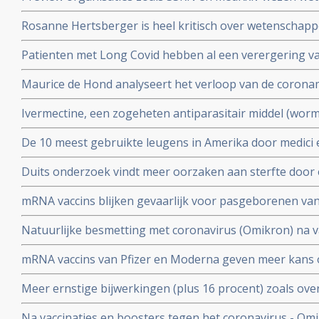
onderzoek af als die afweken van Amerikaans overheid
Rosanne Hertsberger is heel kritisch over wetenschapper
de maatregelen.
gemanipuleeerd zwegen over misvattingen tijdens de co
Patienten met Long Covid hebben al een verergering 
vermoeidheid, moeite met het reguleren van de lichaa
Maurice de Hond analyseert het verloop van de corona
disfunctie, zelfs na een lichte inspanning.
opeenvolgende artikelen.
Ivermectine, een zogeheten antiparasitair middel (worme
coronavirus - Covid-19 zeer goed te kunnen bestrijden.
De 10 meest gebruikte leugens in Amerika door medici e
studies blijkt zeer grote effectiviteit.
klakkeloos overgenomen rondom het corona virus en d
Duits onderzoek vindt meer oorzaken aan sterfte door 
buiten
hersenen, bloedvaten en hart (myocarditis) bij pathol
mRNA vaccins blijken gevaarlijk voor pasgeborenen va
overleden net na vaccinatie tegen coronavirus.
moeders. Minder bloedplasmacellen tast immuniteit aa
Natuurlijke besmetting met coronavirus (Omikron) na va
blijkt niet bruikbaar voor stamceltransplantaties.
bescherming, al zijn er twijfels over bescherming doo
mRNA vaccins van Pfizer en Moderna geven meer kans 
varianten van Omikron.
dat ze een ziekenhuisopname voorkomen. Blijkt uit nie
Meer ernstige bijwerkingen (plus 16 procent) zoals ove
studiegegevens
invaliditeit deden zich voor tijdens de studies van de 
Na vaccinaties en boosters tegen het coronavirus - Omik