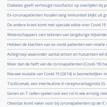
interferon type 1 komt voor bij ca 10 tot 15 procent va
Diabetes geeft verhoogd risicofactor op overlijden bij
coronavirus - COVID-19, zelfs na correctie voor obesi
Ex-coronapatienten houden lang immuniteit blijkt uit gr
en relevante andere aandoeningen - comorbiditeit
procent van besmette personen had antistoffen en 44 p
De andere krant komt met speciale editie over Covid 19 
mensen had antistoffen en immuniteit.
kritische artikelen die zeker ook gelezen zouden moet
Wetenschappers zien tekenen van langdurige blijvende
coronavirus - Covid-19, zelfs na milde infecties. Blijkt ui
Hebben de klachten van ex-covid-patienten een relatie 
vermoeidheidssyndroom? Er zijn wel heel veel overeen
Actiegroep waaronder aantal artsen en huisartsen wil 
wetenschappers
mogelijkheid moet krijgen om de huisarts te vragen o
Meer dan de helft van de coronapatienten (Covid-19) 
standaard aanpak voor covid-19 zoals die nu geldt.
hoest (84%), koorts (80%), spierpijn (63%), koude rillin
Nieuwe mutatie van Covid-19 (G614) is besmettelijker m
hoofdpijn (59%), en kortademigheid (57%)
verklaart hoge aantal besmettingen in USA. En nieuwe
Tocilizumab, een interleukine-6-receptorantagonist (I
D614 van het Covid-19 virus over zodra deze kruisen.
verbetert overleving, minder mechanische beademing n
Genen en T-cellen spelen ook een rol in wie ernstig zie
klachten van patienten met het cytokine-release-syndr
minder ziek blijkt uit verschillende nieuwe studies
COVID-19
Obesitas komt vaker voor bij coronapatienten op de IC en