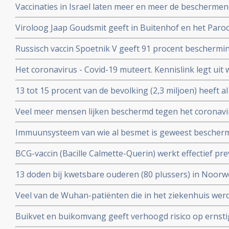
Vaccinaties in Israel laten meer en meer de beschermend
een maand meer jongeren opgenomen dan ouderen in d
Viroloog Jaap Goudsmit geeft in Buitenhof en het Paro
snel van de maatregelen afkomen. Vaccineer alle 60 pl
Russisch vaccin Spoetnik V geeft 91 procent beschermi
procent bescherming tegen ernstig ziek worden. Blijkt ui
Het coronavirus - Covid-19 muteert. Kennislink legt uit
tussenresultaten
vaccins bv.
13 tot 15 procent van de bevolking (2,3 miljoen) heeft a
coronavirus aangemaakt en hebben al langdurende imm
Veel meer mensen lijken beschermd tegen het coronavir
opgebouwd. Blijkt uit onderzoek van bloedbank Sanqu
gedacht. Door vroegere besmettingen met verkoudhei
bloeddonoren.
Immuunsysteem van wie al besmet is geweest bescher
immuniteit opgebouwd.
uit ons immuunsysteem ook tegen nieuwe mutaties zoa
BCG-vaccin (Bacille Calmette-Querin) werkt effectief p
Braziliaanse mutaties van het coronavirus - Covid-19 be
ziekten – mogelijk ook tegen COVID-19. RADBOUD gaat
13 doden bij kwetsbare ouderen (80 plussers) in Noorw
uitstekende resultaten uit studie met ouderen.
vaccin van Pfizer of Moderna.
Veel van de Wuhan-patiënten die in het ziekenhuis w
had zes maanden later nog steeds symptomen, zo blijkt 
Buikvet en buikomvang geeft verhoogd risico op ernsti
coronavirus - Covid-19 blijkt uit Nederlandse studie