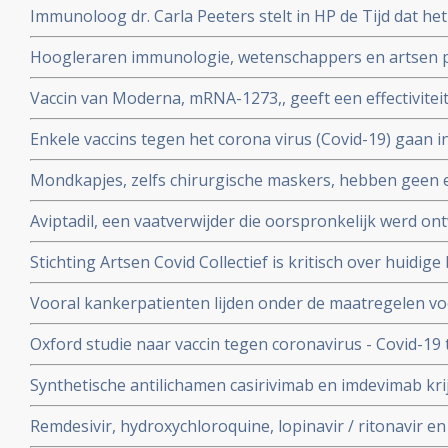
Immunoloog dr. Carla Peeters stelt in HP de Tijd dat he
risico's is. En onderbouwt dat met ervaringen met het gr
Hoogleraren immunologie, wetenschappers en artsen pl
vitamine D tegen Covid-19. Er is steeds meer bewijs da
Vaccin van Moderna, mRNA-1273,, geeft een effectivitei
coronavirus - Covid-19
19 blijkt uit een tussenevaluatie.
Enkele vaccins tegen het corona virus (Covid-19) gaan in
onderzocht worden na goede resultaten bij groepen m
Mondkapjes, zelfs chirurgische maskers, hebben geen eff
tientallen gerandomiseerde studies. Dit in tegenstellin
Aviptadil, een vaatverwijder die oorspronkelijk werd on
Nederlandse regering van ons eist.
te behandelen geeft betere overleving bij ernstig ziek
Stichting Artsen Covid Collectief is kritisch over huidig
procent versus 27 procent
het coronavirus - Covid-19 en pleit voor veel meer prev
Vooral kankerpatienten lijden onder de maatregelen vo
omdat hun behandelingen en diagnoses te lang worden 
Oxford studie naar vaccin tegen coronavirus - Covid-19
immuunrespons bij ouderen (55+), de groep met het hoo
Synthetische antilichamen casirivimab en imdevimab k
authorization (EUA) voor gebruik bij patienten besmet 
Remdesivir, hydroxychloroquine, lopinavir / ritonavir e
met milde klachten