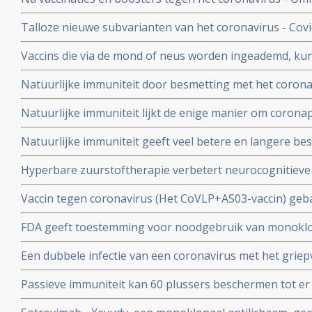
Pfizer in vergelijking met de placebogroep
overige oorzaken blijkt uit grafieken bijgehouden en 
Talloze nieuwe subvarianten van het coronavirus - Cov
Herman Steigstra, Anton Theunissen en Maurice de Ho
boostervaccins en ontsnappen aan eigen immuunsysteem.
Vaccins die via de mond of neus worden ingeademd, ku
Twee mond- en neusvaccins krijgen goedkeuring in China
Natuurlijke immuniteit door besmetting met het corona
vs 23 procent) tegen Omicron varianten BA.4 en BA.5 da
Natuurlijke immuniteit lijkt de enige manier om corona
Zweeds onderzoek ziet effectiviteit van vaccins binnen
Natuurlijke immuniteit geeft veel betere en langere b
nagenoeg geen bescherming meer.
coronavirus - Covid-19 dan een vaccin dat zijn bescherming
Hyperbare zuurstoftherapie verbetert neurocognitiev
veroorzaakt door coronabesmetting bij patienten met 
Vaccin tegen coronavirus (Het CoVLP+AS03-vaccin) geba
stoffen geeft uitstekende bescherming tegen ziek word
FDA geeft toestemming voor noodgebruik van monoklo
ziekte (78 procent)
(tixagevimab plus cilgavimab) voor preventie van COVID
Een dubbele infectie van een coronavirus met het griep
immuunziekte die niet goed reageren op de goedgekeu
ziekte en meer ziekenhuisopnames en overlijdingen blijk
Passieve immuniteit kan 60 plussers beschermen tot er e
studie.
viroloog Jaap Goudsmid