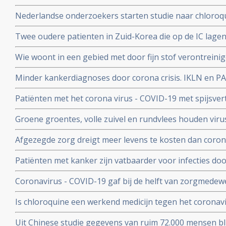
eerste Nederlandse onderzoek onder 100 patienten. 25
Nederlandse onderzoekers starten studie naar chloroqu
patienten die besmet zijn met het coronavirus - COVID-
Twee oudere patienten in Zuid-Korea die op de IC lagen
corona virus door bloedplasma behandeling van geneze
Wie woont in een gebied met door fijn stof verontreini
groter risico op overlijden aan corona virus in vergeli
Minder kankerdiagnoses door corona crisis. IKLN en PA
zuiverder lucht
effecten op langere termijn schrijven zij in een brief.
Patiënten met het corona virus - COVID-19 met spijsve
slechtere prognose om te overleven dan patiënten zond
Groene groentes, volle zuivel en rundvlees houden viru
blijkt uit studie van kinderarts Ellen van der Gaag. En 
Afgezegde zorg dreigt meer levens te kosten dan corona v
virus (COVID-19)
van Gupta Strategists, een adviesbureau gericht op de
Patiënten met kanker zijn vatbaarder voor infecties d
(beenmergonderdrukking) veroorzaakt door hun ziekte
Coronavirus - COVID-19 gaf bij de helft van zorgmedewe
overleden daardoor relatief meer kankerpatienten door
verkoudheid en geen koorts en zij bleven gewoon werken
Is chloroquine een werkend medicijn tegen het coronavi
onderzoek bij 86 zorgmedewerkers
wel op. Hier een paar studies
Uit Chinese studie gegevens van ruim 72.000 mensen bl