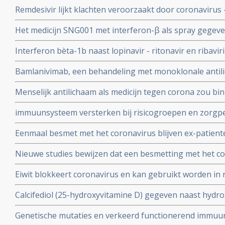
geen effect als behandeling van patienten opgenomen 
Remdesivir lijkt klachten veroorzaakt door coronavirus 
coronabesmetting.
maar is weinig bewijs voor.
Het medicijn SNG001 met interferon-β als spray gegeve
bij patienten besmet met het coronavirus - Covid-19 di
Interferon bèta-1b naast lopinavir - ritonavir en ribavir
ziekenhuis.
behandeling van patiënten met COVID-19 dan lopinavir e
Bamlanivimab, een behandeling met monoklonale antili
Interferon bèta-1b
met het coronavirus - Covid-19 krijgt toestemming van
Menselijk antilichaam als medicijn tegen corona zou b
uitstekende resultaten.
kunnen leveren volgens onderzoekers van Erasmus M
immuunsysteem versterken bij risicogroepen en zorgpe
wachten op vaccin, aldus Immunoloog dr. Carla Peeters
Eenmaal besmet met het coronavirus blijven ex-patient
studie. Immuniteit voor Covid-19-infectie blijft minsten
Nieuwe studies bewijzen dat een besmetting met het co
waarschijnlijk langer dan dat.
langdurige immuniteit geeft door IgM en IgA antistoff
Eiwit blokkeert coronavirus en kan gebruikt worden in 
immuunsysteem
mondkapje zou dan niet meer nodig zijn.
Calcifediol (25-hydroxyvitamine D) gegeven naast hydr
in vroeg stadium van een behandeling voor COVID-19-p
Genetische mutaties en verkeerd functionerend immuu
het aantal opnames op de intensive care-afdeling en vo