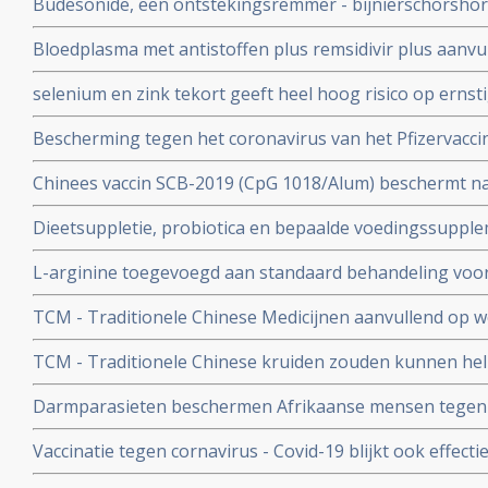
Budesonide, een ontstekingsremmer - bijnierschorshor
met de ziekte om intensieve medische zorg te krijgen
astmapatienten, blijkt gebruikt als neusspray effectief
Bloedplasma met antistoffen plus remsidivir plus aanvu
coronavirus - Covid-19
en aspirine moet president Donald Trump redden van he
selenium en zink tekort geeft heel hoog risico op ernst
aan het coronavirus - Covid-19. Blijkt uit nieuw onderzo
Bescherming tegen het coronavirus van het Pfizervacci
minder. Na 5 maanden is slechts nog 47 procent besch
Chinees vaccin SCB-2019 (CpG 1018/Alum) beschermt n
ziekenhuisopname en overlijden bij alle bekende varian
Dieetsuppletie, probiotica en bepaalde voedingssupple
Covid-19 blijkt uit SPECTRA fase III studie
of als aanvullende of alleenstaande behandeling van p
L-arginine toegevoegd aan standaard behandeling vo
coronavirus - SARS-CoV-2 - geeft interessante resultate
ernstige ziekte door coronavirus - Covid-19 verbetert 
studies
TCM - Traditionele Chinese Medicijnen aanvullend op we
ziekenhuisverblijf met
bij patienten met milde tot matige COVID-19 - coronavi
TCM - Traditionele Chinese kruiden zouden kunnen hel
Corona virus, zeggen Chinese onderzoekers
Darmparasieten beschermen Afrikaanse mensen tegen h
hun immuunsysteem reageert anders dan immuunsyst
Vaccinatie tegen cornavirus - Covid-19 blijkt ook effect
immuunziektes en mensen die immuunonderdrukkende 