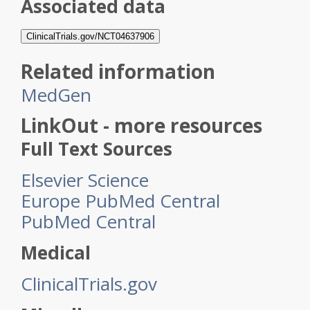
Associated data
ClinicalTrials.gov/NCT04637906
Related information
MedGen
LinkOut - more resources
Full Text Sources
Elsevier Science
Europe PubMed Central
PubMed Central
Medical
ClinicalTrials.gov