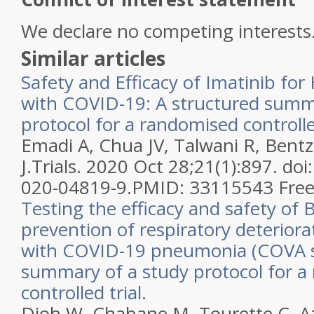
We declare no competing interests
Similar articles
Safety and Efficacy of Imatinib for
with COVID-19: A structured summ
protocol for a randomised controlled
Emadi A, Chua JV, Talwani R, Bent
J.
Trials. 2020 Oct 28;21(1):897. do
020-04819-9.
PMID:
33115543
Free
Testing the efficacy and safety of 
prevention of respiratory deteriorat
with COVID-19 pneumonia (COVA st
summary of a study protocol for a
controlled trial.
Dioh W, Chabane M, Tourette C, A