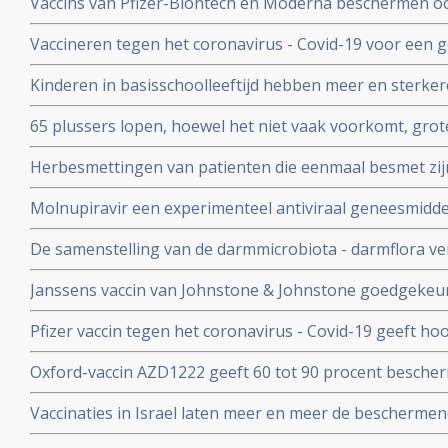
Vaccins van Pfizer-Biontech en Moderna beschermen o
coronavirus aan anderen. Wie is gevaccineerd blijkt het
Vaccineren tegen het coronavirus - Covid-19 voor een 
anderen over te dragen
patienten en kan duizenden sterfgevallen voorkomen, bli
Kinderen in basisschoolleeftijd hebben meer en sterker
studie.
besmet te zijn geweest met het coronavirus - Covid-19
65 plussers lopen, hoewel het niet vaak voorkomt, gro
besmetting met het coronavirus - Covid-19 dan jonger
Herbesmettingen van patienten die eenmaal besmet zij
- Covid-19 komen zelden voor blijkt uit nieuwe studieg
Molnupiravir een experimenteel antiviraal geneesmiddel,
virussen, waaronder coronavirussen en specifiek SARS
De samenstelling van de darmmicrobiota - darmflora ve
coronavirus verdwenen bij alle deelnemende patienten.
COVID-19, vooral de functies in het darmmicrobioom die
Janssens vaccin van Johnstone & Johnstone goedgekeur
immuunreacties beinvloeden de ernst van de ziekte va
vaccin tegen het coronavirus.
Pfizer vaccin tegen het coronavirus - Covid-19 geeft h
met 90 procent effectiviteit, maar er zijn nog veel vra
Oxford-vaccin AZD1222 geeft 60 tot 90 procent bescher
Covid-19 zegt producent Astrazeneca in een persberich
Vaccinaties in Israel laten meer en meer de beschermend
een maand meer jongeren opgenomen dan ouderen in d