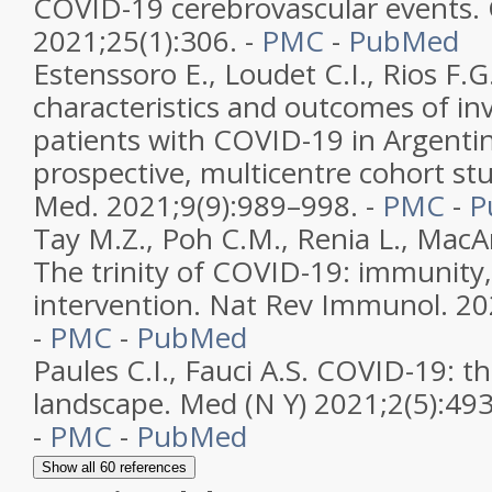
COVID-19 cerebrovascular events. C
2021;25(1):306. -
PMC
-
PubMed
Estenssoro E., Loudet C.I., Rios F.G.
characteristics and outcomes of inv
patients with COVID-19 in Argenti
prospective, multicentre cohort st
Med. 2021;9(9):989–998. -
PMC
-
P
Tay M.Z., Poh C.M., Renia L., MacAr
The trinity of COVID-19: immunity
intervention. Nat Rev Immunol. 20
-
PMC
-
PubMed
Paules C.I., Fauci A.S. COVID-19: t
landscape. Med (N Y) 2021;2(5):49
-
PMC
-
PubMed
Show all 60 references