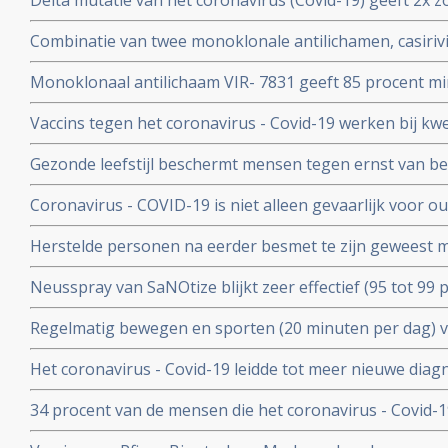
Delta mutatie van het coronavirus (Covid-19) geeft 2x zo
keer. Dit toont groot onderzoek aan uit Israel
vs 4 procent) op ernstige ziekte dan de Alpha mutatie.
Combinatie van twee monoklonale antilichamen, casiri
COV) kan ernstig zieke Covid-19 patienten die zelf gee
Monoklonaal antilichaam VIR- 7831 geeft 85 procent m
behoeden voor overlijden
overlijden bij patienten met het coronavirus - COVID-19
Vaccins tegen het coronavirus - Covid-19 werken bij k
vergelijking met placebo
kankerpatienten onvoldoende blijkt uit groot Nederlan
Gezonde leefstijl beschermt mensen tegen ernst van b
- Covid-19. Blijkt uit groot Engels bevolkingsonderzoek
Coronavirus - COVID-19 is niet alleen gevaarlijk voor 
volwassenen van middelbare leeftijd blijkt uit grote rev
Herstelde personen na eerder besmet te zijn geweest 
waren niet besmettelijk voor anderen blijkt uit retrospec
Neusspray van SaNOtize blijkt zeer effectief (95 tot 99 
professionele basketballers en personeel.
met het coronavirus - Covid-19 zowel bij lichte als ernst
Regelmatig bewegen en sporten (20 minuten per dag) 
en leidt tot minder ziekenhuisopnames en sterfte door 
Het coronavirus - Covid-19 leidde tot meer nieuwe dia
uitzaaiingen dan gebruikelijk. Ook werden behandeling
34 procent van de mensen die het coronavirus - Covid-
uitgesteld en onderbroken
problemen en werd een neurologische of psychologisch