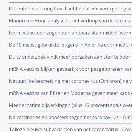
gemanipuleeerd zwegen over misvattingen tijdens de co
Patienten met Long Covid hebben al een verergering 
vermoeidheid, moeite met het reguleren van de lichaa
Maurice de Hond analyseert het verloop van de corona
disfunctie, zelfs na een lichte inspanning.
opeenvolgende artikelen.
Ivermectine, een zogeheten antiparasitair middel (worme
coronavirus - Covid-19 zeer goed te kunnen bestrijden.
De 10 meest gebruikte leugens in Amerika door medici e
studies blijkt zeer grote effectiviteit.
klakkeloos overgenomen rondom het corona virus en d
Duits onderzoek vindt meer oorzaken aan sterfte door 
buiten
hersenen, bloedvaten en hart (myocarditis) bij pathol
mRNA vaccins blijken gevaarlijk voor pasgeborenen va
overleden net na vaccinatie tegen coronavirus.
moeders. Minder bloedplasmacellen tast immuniteit aa
Natuurlijke besmetting met coronavirus (Omikron) na va
blijkt niet bruikbaar voor stamceltransplantaties.
bescherming, al zijn er twijfels over bescherming doo
mRNA vaccins van Pfizer en Moderna geven meer kans 
varianten van Omikron.
dat ze een ziekenhuisopname voorkomen. Blijkt uit nie
Meer ernstige bijwerkingen (plus 16 procent) zoals ove
studiegegevens
invaliditeit deden zich voor tijdens de studies van de 
Na vaccinaties en boosters tegen het coronavirus - Omik
Pfizer in vergelijking met de placebogroep
overige oorzaken blijkt uit grafieken bijgehouden en 
Talloze nieuwe subvarianten van het coronavirus - Cov
Herman Steigstra, Anton Theunissen en Maurice de Ho