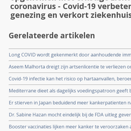
coronavirus - Covid-19 verbete
genezing en verkort ziekenhuis
Gerelateerde artikelen
Long COVID wordt gekenmerkt door aanhoudende immuu
cytotoxische CD8+ T-cellen op het SARS-CoV-2 virus g
Aseem Malhorta dreigt zijn artsenlicentie te verliezen o
immuunreacties op de herpesvirussen Epstein-Barr-viru
Covid mRNA vaccins ter discussie stelde in een studiera
patienten met aanhoudende Long Covid
Covid-19 infectie kan het risico op hartaanvallen, beroe
jarige leeftijd plotseling overleedt aan een hartaanval
gedurende drie jaar na een infectie verhogen
Mediterrane dieet als dagelijks voedingspatroon geeft
coronavirus - Covid-19 blijkt uit meta analyse van 6 gro
Er stierven in Japan beduidend meer kankerpatienten 
vaccinatie in vergelijking met andere jaren
Dr. Sabine Hazan mocht eindelijk bij de FDA uitleg gev
complementaire middelen en de samenstelling van de darm
Booster vaccinaties lijken meer kanker te veroorzaken a