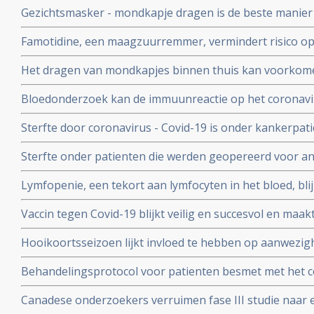
Gezichtsmasker - mondkapje dragen is de beste manier
coronavirus - Covid-19 te verminderen. Blijkt uit grote 
Famotidine, een maagzuurremmer, vermindert risico op 
COVID-19, en voorkomt dat er mechanisch beademd moet
Het dragen van mondkapjes binnen thuis kan voorkome
onder 1000 coronapatienten
besmet worden met het coronavirus - COVID-19 blijkt ui
Bloedonderzoek kan de immuunreactie op het coronavi
volgen en voorspellen hoe de ziekte zich zal ontwikkele
Sterfte door coronavirus - Covid-19 is onder kankerpati
met mensen zonder kanker maar voor extra risico door
Sterfte onder patienten die werden geopereerd voor an
bewijs. Blijkt uit grote internationale studie.
beduidend hoger bij mensen die vooraf of binnen een
Lymfopenie, een tekort aan lymfocyten in het bloed, bl
met het coronavirus - Covid-19 blijkt uit grote internati
ernst van klachten en sterfterisico bij patienten besmet
Vaccin tegen Covid-19 blijkt veilig en succesvol en maakt
19
van de 108 deelnemers aan Chinese studie
Hooikoortsseizoen lijkt invloed te hebben op aanwezighe
virus (COVID-19) blijkt uit studie van Erasmus MC
Behandelingsprotocol voor patienten besmet met het 
combinatie van corticosteroïden, hoge dosis intraveneu
Canadese onderzoekers verruimen fase III studie naar 
bloedverdunners blijkt succesvolle aanpak