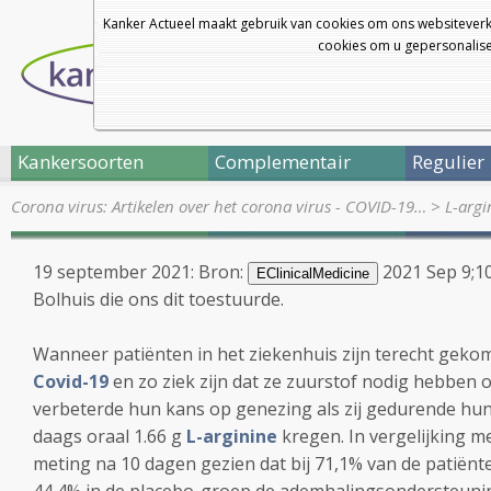
Kanker Actueel maakt gebruik van cookies om ons websiteverk
cookies om u gepersonalisee
Kankersoorten
Complementair
Regulier
Corona virus: Artikelen over het corona virus - COVID-19…
>
L-arg
19 september 2021: Bron:
2021 Sep 9;1
EClinicalMedicine
Bolhuis die ons dit toestuurde.
Wanneer patiënten in het ziekenhuis zijn terecht gek
Covid-19
en zo ziek zijn dat ze zuurstof nodig hebbe
verbeterde hun kans op genezing als zij gedurende hun v
daags oraal
1.66 g
L-arginine
kregen. In vergelijking m
meting na 10 dagen gezien dat bij 71,1% van de patiënt