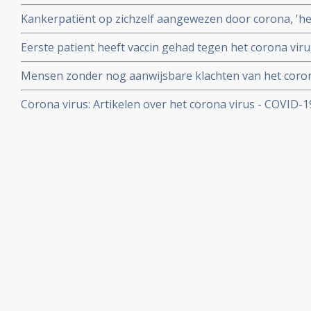
uitstekend te werken. 80 procent minder virus in bloed
Kankerpatiënt op zichzelf aangewezen door corona, 'het i
onderzoekers
NOS in een artikel
Eerste patient heeft vaccin gehad tegen het corona virus
Mensen zonder nog aanwijsbare klachten van het coron
besmet blijken het corona virus ook en zelfs nog snell
Corona virus: Artikelen over het corona virus - COVID-
dan mensen met al wel aanwijsbare klachten
aan kankerpatienten, een overzicht