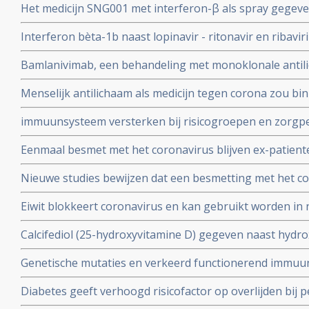
Het medicijn SNG001 met interferon-β als spray gegeve
bij patienten besmet met het coronavirus - Covid-19 di
Interferon bèta-1b naast lopinavir - ritonavir en ribavir
ziekenhuis.
behandeling van patiënten met COVID-19 dan lopinavir e
Bamlanivimab, een behandeling met monoklonale antili
Interferon bèta-1b
met het coronavirus - Covid-19 krijgt toestemming van
Menselijk antilichaam als medicijn tegen corona zou b
uitstekende resultaten.
kunnen leveren volgens onderzoekers van Erasmus M
immuunsysteem versterken bij risicogroepen en zorgpe
wachten op vaccin, aldus Immunoloog dr. Carla Peeters
Eenmaal besmet met het coronavirus blijven ex-patient
studie. Immuniteit voor Covid-19-infectie blijft minsten
Nieuwe studies bewijzen dat een besmetting met het co
waarschijnlijk langer dan dat.
langdurige immuniteit geeft door IgM en IgA antistoff
Eiwit blokkeert coronavirus en kan gebruikt worden in 
immuunsysteem
mondkapje zou dan niet meer nodig zijn.
Calcifediol (25-hydroxyvitamine D) gegeven naast hydr
in vroeg stadium van een behandeling voor COVID-19-p
Genetische mutaties en verkeerd functionerend immuu
het aantal opnames op de intensive care-afdeling en vo
interferon type 1 komt voor bij ca 10 tot 15 procent va
Diabetes geeft verhoogd risicofactor op overlijden bij
coronavirus - COVID-19, zelfs na correctie voor obesi