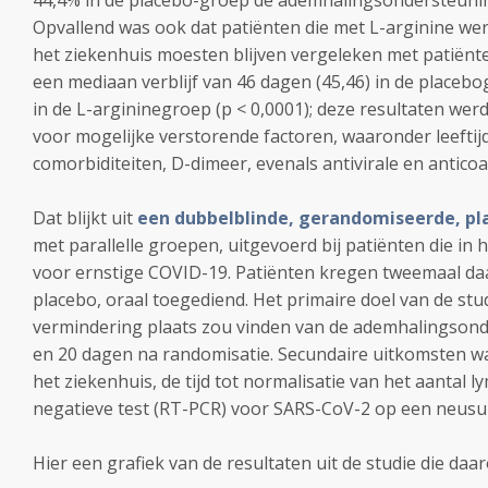
44,4% in de placebo-groep de ademhalingsondersteuning
Opvallend was ook dat patiënten die met L-arginine we
het ziekenhuis moesten blijven vergeleken met patiënt
een mediaan verblijf van 46 dagen (45,46) in de placeb
in de L-argininegroep (p < 0,0001); deze resultaten wer
voor mogelijke verstorende factoren, waaronder leefti
comorbiditeiten, D-dimeer, evenals antivirale en antic
Dat blijkt uit
een dubbelblinde, gerandomiseerde, pl
met parallelle groepen, uitgevoerd bij patiënten die in
voor ernstige COVID-19. Patiënten kregen tweemaal daa
placebo, oraal toegediend. Het primaire doel van de stud
vermindering plaats zou vinden van de ademhalingsond
en 20 dagen na randomisatie. Secundaire uitkomsten war
het ziekenhuis, de tijd tot normalisatie van het aantal ly
negatieve test (RT-PCR) voor SARS-CoV-2 op een neusuits
Hier een grafiek van de resultaten uit de studie die daar