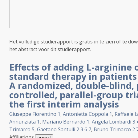
Het volledige studierapport is gratis in te zien of te dow
het abstract voor dit studierapport.
Effects of adding L-arginine o
standard therapy in patients
A randomized, double-blind, 
controlled, parallel-group tri
the first interim analysis
Giuseppe Fiorentino
1
,
Antonietta Coppola
1
,
Raffaele I
Annunziata
1
,
Mariano Bernardo
1
,
Angela Lombardi
3
Trimarco
5
,
Gaetano Santulli
2
3
6
7
,
Bruno Trimarco
2
Affiliations
expand