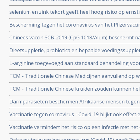
coronavirus - Covid-19
en aspirine moet president Donald Trump redden van he
selenium en zink tekort geeft heel hoog risico op ernst
aan het coronavirus - Covid-19. Blijkt uit nieuw onderzo
Bescherming tegen het coronavirus van het Pfizervacci
minder. Na 5 maanden is slechts nog 47 procent besch
Chinees vaccin SCB-2019 (CpG 1018/Alum) beschermt n
ziekenhuisopname en overlijden bij alle bekende varian
Dieetsuppletie, probiotica en bepaalde voedingssupple
Covid-19 blijkt uit SPECTRA fase III studie
of als aanvullende of alleenstaande behandeling van p
L-arginine toegevoegd aan standaard behandeling vo
coronavirus - SARS-CoV-2 - geeft interessante resultate
ernstige ziekte door coronavirus - Covid-19 verbetert 
studies
TCM - Traditionele Chinese Medicijnen aanvullend op we
ziekenhuisverblijf met
bij patienten met milde tot matige COVID-19 - coronavi
TCM - Traditionele Chinese kruiden zouden kunnen hel
Corona virus, zeggen Chinese onderzoekers
Darmparasieten beschermen Afrikaanse mensen tegen h
hun immuunsysteem reageert anders dan immuunsyst
Vaccinatie tegen cornavirus - Covid-19 blijkt ook effect
immuunziektes en mensen die immuunonderdrukkende 
Vaccinatie vermindert het risico op een infectie met het
immuniteit van een eerdere infectie beschermt echter nog