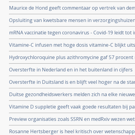
en waarschuwt voor gebruik van mRNA vaccins als boos
Maurice de Hond geeft commentaar op vertrek van demi
Kuipers en verhoor van Fauci in Amerika en weerlegt 
Opsluiting van kwetsbare mensen in verzorgingshuizen 
genadeloze analyse
de slechtst mogelijke resultaten
mRNA vaccinatie tegen coronavirus - Covid-19 leidt tot
natuurlijke infectie met Sars-Cov-2 leidt tot langduri
Vitamine-C infusen met hoge dosis vitamine-C blijkt uit
besmet met het corona virus (COVID-19) en al met longo
Hydroxychloroquine plus azithromycine gaf 57 procent 
Studie.
coronavirus besmetting bij patienten opgenomen in het 
Oversterfte in Nederland en in het buitenland in cijfers
Belgische studie
Oversterfte in Duitsland is en blijft veel hoger na de star
peer reviewed studie en artsencollectief schrijft daarov
Duitse gezondheidswerkers melden zich na elke nieuwe 
coronavirus - Covid-19 vaker ziek blijkt uit vergelijkend
Vitamine D suppletie geeft vaak goede resultaten bij pa
en derde vaccinatierondes
coronavirus - Covid-19 en al opgenomen in het ziekenhu
Preview organisaties zoals SSRN en medRxiv wezen wet
analyse zien van alle studies wereldwijd
onderzoek af als die afweken van Amerikaans overheid
Rosanne Hertsberger is heel kritisch over wetenschapper
de maatregelen.