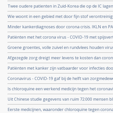
patienten die besmet zijn met het coronavirus - COVID-
Twee oudere patienten in Zuid-Korea die op de IC lagen
corona virus door bloedplasma behandeling van geneze
Wie woont in een gebied met door fijn stof verontreini
groter risico op overlijden aan corona virus in vergeli
Minder kankerdiagnoses door corona crisis. IKLN en PA
zuiverder lucht
effecten op langere termijn schrijven zij in een brief.
Patiënten met het corona virus - COVID-19 met spijsve
slechtere prognose om te overleven dan patiënten zond
Groene groentes, volle zuivel en rundvlees houden viru
blijkt uit studie van kinderarts Ellen van der Gaag. En 
Afgezegde zorg dreigt meer levens te kosten dan corona v
virus (COVID-19)
van Gupta Strategists, een adviesbureau gericht op de
Patiënten met kanker zijn vatbaarder voor infecties d
(beenmergonderdrukking) veroorzaakt door hun ziekte
Coronavirus - COVID-19 gaf bij de helft van zorgmedewe
overleden daardoor relatief meer kankerpatienten door
verkoudheid en geen koorts en zij bleven gewoon werken
Is chloroquine een werkend medicijn tegen het coronavi
onderzoek bij 86 zorgmedewerkers
wel op. Hier een paar studies
Uit Chinese studie gegevens van ruim 72.000 mensen bl
mensen besmet met het corona virus - Covid-19 alleen m
Eerste medicijnen, waaronder chloroquine tegen corona 
herstelt