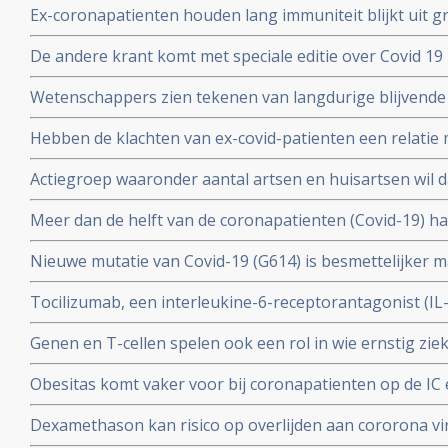
Ex-coronapatienten houden lang immuniteit blijkt uit gr
en relevante andere aandoeningen - comorbiditeit
procent van besmette personen had antistoffen en 44 p
De andere krant komt met speciale editie over Covid 19 
mensen had antistoffen en immuniteit.
kritische artikelen die zeker ook gelezen zouden moet
Wetenschappers zien tekenen van langdurige blijvende
coronavirus - Covid-19, zelfs na milde infecties. Blijkt ui
Hebben de klachten van ex-covid-patienten een relatie 
vermoeidheidssyndroom? Er zijn wel heel veel overeen
Actiegroep waaronder aantal artsen en huisartsen wil 
wetenschappers
mogelijkheid moet krijgen om de huisarts te vragen o
Meer dan de helft van de coronapatienten (Covid-19) 
standaard aanpak voor covid-19 zoals die nu geldt.
hoest (84%), koorts (80%), spierpijn (63%), koude rillin
Nieuwe mutatie van Covid-19 (G614) is besmettelijker m
hoofdpijn (59%), en kortademigheid (57%)
verklaart hoge aantal besmettingen in USA. En nieuwe
Tocilizumab, een interleukine-6-receptorantagonist (I
D614 van het Covid-19 virus over zodra deze kruisen.
verbetert overleving, minder mechanische beademing n
Genen en T-cellen spelen ook een rol in wie ernstig zie
klachten van patienten met het cytokine-release-syndr
minder ziek blijkt uit verschillende nieuwe studies
COVID-19
Obesitas komt vaker voor bij coronapatienten op de IC en
met de algehele bevolking in Frankrijk. Ook elders is ob
Dexamethason kan risico op overlijden aan cororona vi
te krijgen
wanneer patienten eenmaal aan de beademing liggen. M