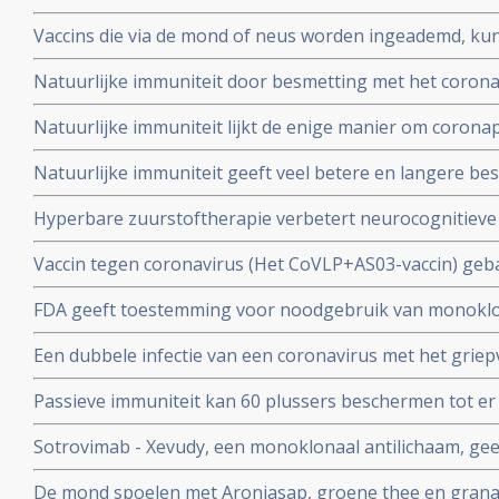
boostervaccins en ontsnappen aan eigen immuunsysteem.
Vaccins die via de mond of neus worden ingeademd, ku
Twee mond- en neusvaccins krijgen goedkeuring in China
Natuurlijke immuniteit door besmetting met het corona
vs 23 procent) tegen Omicron varianten BA.4 en BA.5 da
Natuurlijke immuniteit lijkt de enige manier om corona
Zweeds onderzoek ziet effectiviteit van vaccins binnen
Natuurlijke immuniteit geeft veel betere en langere b
nagenoeg geen bescherming meer.
coronavirus - Covid-19 dan een vaccin dat zijn bescherming
Hyperbare zuurstoftherapie verbetert neurocognitiev
veroorzaakt door coronabesmetting bij patienten met 
Vaccin tegen coronavirus (Het CoVLP+AS03-vaccin) geba
stoffen geeft uitstekende bescherming tegen ziek word
FDA geeft toestemming voor noodgebruik van monoklo
ziekte (78 procent)
(tixagevimab plus cilgavimab) voor preventie van COVID
Een dubbele infectie van een coronavirus met het griep
immuunziekte die niet goed reageren op de goedgekeu
ziekte en meer ziekenhuisopnames en overlijdingen blijk
Passieve immuniteit kan 60 plussers beschermen tot er e
studie.
viroloog Jaap Goudsmid
Sotrovimab - Xevudy, een monoklonaal antilichaam, gee
bij patienten die reeds besmet zijn. EMA gaat snel goed
De mond spoelen met Aroniasap, groene thee en grana
gebruik in Europa.