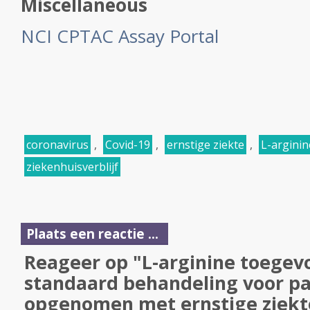
Miscellaneous
NCI CPTAC Assay Portal
coronavirus
,
Covid-19
,
ernstige ziekte
,
L-arginin
ziekenhuisverblijf
Plaats een reactie ...
Reageer op "L-arginine toegev
standaard behandeling voor p
opgenomen met ernstige ziekt