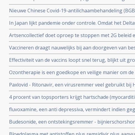
het coronavirus - Covid-19 virus en geeft 80 tot 97 pr
Nieuwe Chinese Covid-19-antilichaambehandeling (BG
doorgeven van virus.
Covid-19 - coronavirus is veelbelovend en neutraliseert 
In Japan lijkt pandemie onder controle. Omdat het Delta
Chinese coronapatienten
gemuteerd of omdat er veel ivermectine wordt gebruikt
Artsencollectief doet oproep te stoppen met 2G beleid 
de druk op de zorg te verminderen
Vaccineren draagt nauwelijks bij aan doorgeven van be
vaccineren lijkt juist doorgeven van besmettingen en o
Effectiviteit van de vaccins loopt snel terug, blijkt uit
stimuleren. Bewijst groot internationaal onderzoek in 6
onder 800.000 veteranen.
Ozontherapie is een goedkope en veilige manier om de 
virussen - de overvloedige zwavel bevattende aminozure
Paxlovid - Ritonavir, een virusremmer veel gebruikt bij 
SARS-CoV-2 aan te pakken en te elimineren
ziekenhuisopname bij kwetsbare coronapatiënten met 8
4 procent van topsporters krijgt hartschade (myocardit
tijd wordt ingenomen
na lichte klachten als na ernstige klachten blijkt uit n
fluvoxamine, een anti depressiva, vermindert indien ge
het risico op overlijden met 90 procent door COVID-19
Budesonide, een ontstekingsremmer - bijnierschorshor
met de ziekte om intensieve medische zorg te krijgen
astmapatienten, blijkt gebruikt als neusspray effectief
Bloedplasma met antistoffen plus remsidivir plus aanvu