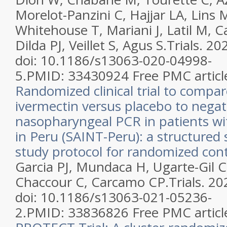
Morelot-Panzini C, Hajjar LA, Lins 
Whitehouse T, Mariani J, Latil M, C
Dilda PJ, Veillet S, Agus S.
Trials. 20
doi: 10.1186/s13063-020-04998-
5.
PMID:
33430924
Free PMC articl
Randomized clinical trial to compar
ivermectin versus placebo to negat
nasopharyngeal PCR in patients wi
in Peru (SAINT-Peru): a structure
study protocol for randomized contr
Garcia PJ, Mundaca H, Ugarte-Gil C
Chaccour C, Carcamo CP.
Trials. 2
doi: 10.1186/s13063-021-05236-
2.
PMID:
33836826
Free PMC articl