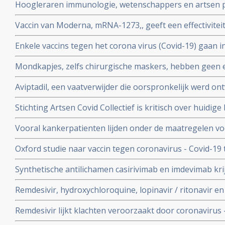
Hoogleraren immunologie, wetenschappers en artsen pl
vitamine D tegen Covid-19. Er is steeds meer bewijs da
Vaccin van Moderna, mRNA-1273,, geeft een effectivitei
coronavirus - Covid-19
19 blijkt uit een tussenevaluatie.
Enkele vaccins tegen het corona virus (Covid-19) gaan in
onderzocht worden na goede resultaten bij groepen m
Mondkapjes, zelfs chirurgische maskers, hebben geen eff
tientallen gerandomiseerde studies. Dit in tegenstellin
Aviptadil, een vaatverwijder die oorspronkelijk werd on
Nederlandse regering van ons eist.
te behandelen geeft betere overleving bij ernstig ziek
Stichting Artsen Covid Collectief is kritisch over huidig
procent versus 27 procent
het coronavirus - Covid-19 en pleit voor veel meer prev
Vooral kankerpatienten lijden onder de maatregelen vo
omdat hun behandelingen en diagnoses te lang worden 
Oxford studie naar vaccin tegen coronavirus - Covid-19
immuunrespons bij ouderen (55+), de groep met het hoo
Synthetische antilichamen casirivimab en imdevimab k
authorization (EUA) voor gebruik bij patienten besmet 
Remdesivir, hydroxychloroquine, lopinavir / ritonavir e
met milde klachten
geen effect als behandeling van patienten opgenomen 
Remdesivir lijkt klachten veroorzaakt door coronavirus 
coronabesmetting.
maar is weinig bewijs voor.