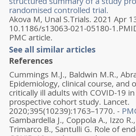
structured summary of a study prot
randomised controlled trial.
Akova M, Unal S.
Trials. 2021 Apr 13
10.1186/s13063-021-05180-1.
PMI
PMC article.
See all similar articles
References
Cummings M.J., Baldwin M.R., Abr
Epidemiology, clinical course, and
critically ill adults with COVID-19 i
prospective cohort study. Lancet.
2020;395(10239):1763–1770. -
PM
Gambardella J., Coppola A., Izzo R.,
Trimarco B., Santulli G. Role of end