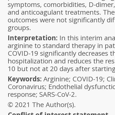
symptoms, comorbidities, D-dimer, a
and anticoagulant treatments. The
outcomes were not significantly di
groups.
Interpretation:
In this interim ana
arginine to standard therapy in pat
COVID-19 significantly decreases t
hospitalization and reduces the res
10 but not at 20 days after startin
Keywords:
Arginine; COVID-19; Clini
Coronavirus; Endothelial dysfunct
response; SARS-CoV-2.
© 2021 The Author(s).
Conflict of interest statement