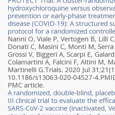
PROTECT Trial: A cluster-randomiz
hydroxychloroquine versus observa
prevention or early-phase treatme
disease (COVID-19): A structured 
protocol for a randomized controlled
Nanni O, Viale P, Vertogen B, Lilli C
Donati C, Masini C, Monti M, Serra
Grossi V, Biggeri A, Scarpi E, Galard
Colamartini A, Falcini F, Altini M, M
Martinelli G.
Trials. 2020 Jul 31;21(1
10.1186/s13063-020-04527-4.
PMI
PMC article.
A randomized, double-blind, place
III clinical trial to evaluate the effi
SARS-CoV-2 vaccine (inactivated, Ver