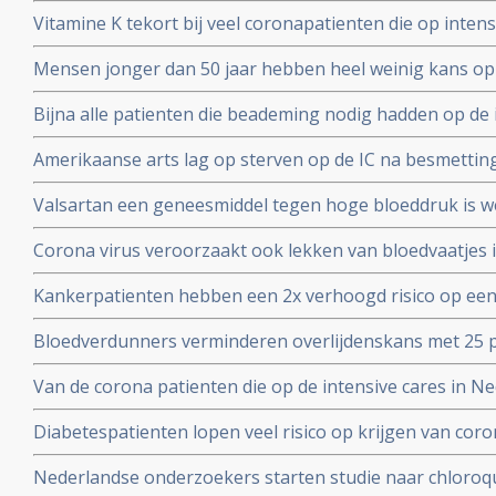
dosis vitamine C bij sepsis met opnemen van patienten
Vitamine K tekort bij veel coronapatienten die op int
studieprotocol
en beademing nodig hadden blijkt uit Nederlands onde
Mensen jonger dan 50 jaar hebben heel weinig kans op
met het coronavirus, blijkt uit onderzoek van de Unive
Bijna alle patienten die beademing nodig hadden op de 
Yorkse ziekenhuizen overleden (88 procent). Diabetes, 
Amerikaanse arts lag op sterven op de IC na besmettin
waren de belangrijkste factoren
infusen met hoge dosis vitamine C redde zijn leven vert
Valsartan een geneesmiddel tegen hoge bloeddruk is w
het corona virus. Nederlandse onderzoekers aan de Ra
Corona virus veroorzaakt ook lekken van bloedvaatjes 
gerandomiseerd onderzoek. ]
de ACE2-receptoren en maakt dit corona virus nog geva
Kankerpatienten hebben een 2x verhoogd risico op een
onderzoekers aan de Radboud universiteit
virus blijkt uit studie in Wujang. Waarschijnlijk doorda
Bloedverdunners verminderen overlijdenskans met 25 p
corona virus die een SOHA score - sepsis-geïnduceerde 
Van de corona patienten die op de intensive cares in 
hadden bij opname op de Intensive Care
32 procent mensen met ernstig overgewicht en obesita
Diabetespatienten lopen veel risico op krijgen van coron
eerste Nederlandse onderzoek onder 100 patienten. 25
Nederlandse onderzoekers starten studie naar chloroqu