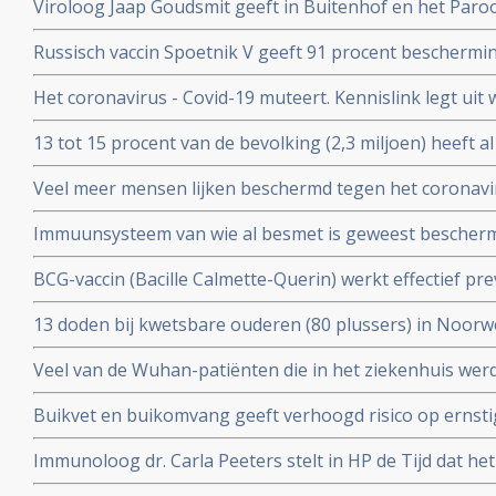
Viroloog Jaap Goudsmit geeft in Buitenhof en het Paro
snel van de maatregelen afkomen. Vaccineer alle 60 pl
Russisch vaccin Spoetnik V geeft 91 procent beschermi
procent bescherming tegen ernstig ziek worden. Blijkt ui
Het coronavirus - Covid-19 muteert. Kennislink legt uit
tussenresultaten
vaccins bv.
13 tot 15 procent van de bevolking (2,3 miljoen) heeft a
coronavirus aangemaakt en hebben al langdurende imm
Veel meer mensen lijken beschermd tegen het coronavir
opgebouwd. Blijkt uit onderzoek van bloedbank Sanqu
gedacht. Door vroegere besmettingen met verkoudhei
bloeddonoren.
Immuunsysteem van wie al besmet is geweest bescher
immuniteit opgebouwd.
uit ons immuunsysteem ook tegen nieuwe mutaties zoa
BCG-vaccin (Bacille Calmette-Querin) werkt effectief p
Braziliaanse mutaties van het coronavirus - Covid-19 be
ziekten – mogelijk ook tegen COVID-19. RADBOUD gaat
13 doden bij kwetsbare ouderen (80 plussers) in Noorw
uitstekende resultaten uit studie met ouderen.
vaccin van Pfizer of Moderna.
Veel van de Wuhan-patiënten die in het ziekenhuis w
had zes maanden later nog steeds symptomen, zo blijkt 
Buikvet en buikomvang geeft verhoogd risico op ernsti
coronavirus - Covid-19 blijkt uit Nederlandse studie
Immunoloog dr. Carla Peeters stelt in HP de Tijd dat he
risico's is. En onderbouwt dat met ervaringen met het gr