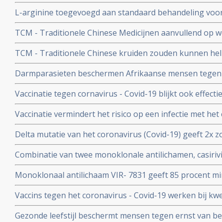
of als aanvullende of alleenstaande behandeling van p
L-arginine toegevoegd aan standaard behandeling vo
coronavirus - SARS-CoV-2 - geeft interessante resultate
ernstige ziekte door coronavirus - Covid-19 verbetert 
studies
TCM - Traditionele Chinese Medicijnen aanvullend op we
ziekenhuisverblijf met
bij patienten met milde tot matige COVID-19 - coronavi
TCM - Traditionele Chinese kruiden zouden kunnen hel
Corona virus, zeggen Chinese onderzoekers
Darmparasieten beschermen Afrikaanse mensen tegen h
hun immuunsysteem reageert anders dan immuunsyst
Vaccinatie tegen cornavirus - Covid-19 blijkt ook effect
immuunziektes en mensen die immuunonderdrukkende 
Vaccinatie vermindert het risico op een infectie met het
immuniteit van een eerdere infectie beschermt echter nog
Delta mutatie van het coronavirus (Covid-19) geeft 2x zo
keer. Dit toont groot onderzoek aan uit Israel
vs 4 procent) op ernstige ziekte dan de Alpha mutatie.
Combinatie van twee monoklonale antilichamen, casiri
COV) kan ernstig zieke Covid-19 patienten die zelf gee
Monoklonaal antilichaam VIR- 7831 geeft 85 procent m
behoeden voor overlijden
overlijden bij patienten met het coronavirus - COVID-19
Vaccins tegen het coronavirus - Covid-19 werken bij k
vergelijking met placebo
kankerpatienten onvoldoende blijkt uit groot Nederlan
Gezonde leefstijl beschermt mensen tegen ernst van b