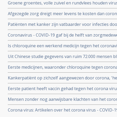
Groene groentes, volle zuivel en rundvlees houden viru
blijkt uit studie van kinderarts Ellen van der Gaag. En 
Afgezegde zorg dreigt meer levens te kosten dan corona v
virus (COVID-19)
van Gupta Strategists, een adviesbureau gericht op de
Patiënten met kanker zijn vatbaarder voor infecties d
(beenmergonderdrukking) veroorzaakt door hun ziekte
Coronavirus - COVID-19 gaf bij de helft van zorgmedewe
overleden daardoor relatief meer kankerpatienten door
verkoudheid en geen koorts en zij bleven gewoon werken
Is chloroquine een werkend medicijn tegen het coronavi
onderzoek bij 86 zorgmedewerkers
wel op. Hier een paar studies
Uit Chinese studie gegevens van ruim 72.000 mensen bl
mensen besmet met het corona virus - Covid-19 alleen m
Eerste medicijnen, waaronder chloroquine tegen corona 
herstelt
uitstekend te werken. 80 procent minder virus in bloed
Kankerpatiënt op zichzelf aangewezen door corona, 'het i
onderzoekers
NOS in een artikel
Eerste patient heeft vaccin gehad tegen het corona virus
Mensen zonder nog aanwijsbare klachten van het coron
besmet blijken het corona virus ook en zelfs nog snell
Corona virus: Artikelen over het corona virus - COVID-
dan mensen met al wel aanwijsbare klachten
aan kankerpatienten, een overzicht