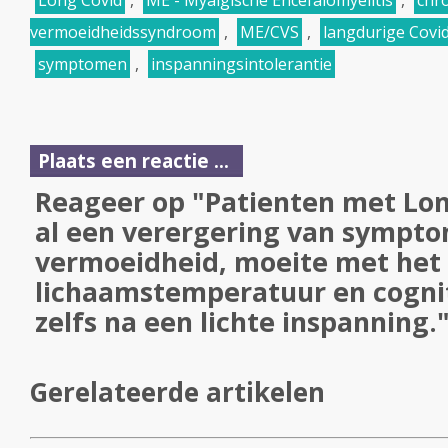
Long Covid
,
ME - Myalgische Encefalomyelitis
,
chr
vermoeidheidssyndroom
,
ME/CVS
,
langdurige Covi
symptomen
,
inspanningsintolerantie
Plaats een reactie ...
Reageer op "Patienten met Lo
al een verergering van sympto
vermoeidheid, moeite met het 
lichaamstemperatuur en cognit
zelfs na een lichte inspanning.
Gerelateerde artikelen