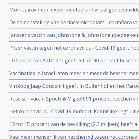
- Covid-19 komen zelden voor blijkt uit nieuwe studieg
Molnupiravir een experimenteel antiviraal geneesmiddel,
virussen, waaronder coronavirussen en specifiek SARS
De samenstelling van de darmmicrobiota - darmflora ve
coronavirus verdwenen bij alle deelnemende patienten.
COVID-19, vooral de functies in het darmmicrobioom die
Janssens vaccin van Johnstone & Johnstone goedgekeur
immuunreacties beinvloeden de ernst van de ziekte va
vaccin tegen het coronavirus.
Pfizer vaccin tegen het coronavirus - Covid-19 geeft h
met 90 procent effectiviteit, maar er zijn nog veel vra
Oxford-vaccin AZD1222 geeft 60 tot 90 procent bescher
Covid-19 zegt producent Astrazeneca in een persberich
Vaccinaties in Israel laten meer en meer de beschermend
een maand meer jongeren opgenomen dan ouderen in d
Viroloog Jaap Goudsmit geeft in Buitenhof en het Paro
snel van de maatregelen afkomen. Vaccineer alle 60 pl
Russisch vaccin Spoetnik V geeft 91 procent beschermi
procent bescherming tegen ernstig ziek worden. Blijkt ui
Het coronavirus - Covid-19 muteert. Kennislink legt uit
tussenresultaten
vaccins bv.
13 tot 15 procent van de bevolking (2,3 miljoen) heeft a
coronavirus aangemaakt en hebben al langdurende imm
Veel meer mensen lijken beschermd tegen het coronavir
opgebouwd. Blijkt uit onderzoek van bloedbank Sanqu