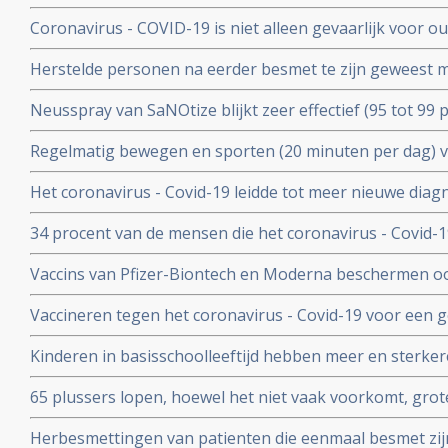
- Covid-19. Blijkt uit groot Engels bevolkingsonderzoek
Coronavirus - COVID-19 is niet alleen gevaarlijk voor 
volwassenen van middelbare leeftijd blijkt uit grote rev
Herstelde personen na eerder besmet te zijn geweest 
waren niet besmettelijk voor anderen blijkt uit retrospec
Neusspray van SaNOtize blijkt zeer effectief (95 tot 99 
professionele basketballers en personeel.
met het coronavirus - Covid-19 zowel bij lichte als ernst
Regelmatig bewegen en sporten (20 minuten per dag) 
en leidt tot minder ziekenhuisopnames en sterfte door 
Het coronavirus - Covid-19 leidde tot meer nieuwe dia
uitzaaiingen dan gebruikelijk. Ook werden behandeling
34 procent van de mensen die het coronavirus - Covid-
uitgesteld en onderbroken
problemen en werd een neurologische of psychologisch
Vaccins van Pfizer-Biontech en Moderna beschermen o
coronavirus aan anderen. Wie is gevaccineerd blijkt het
Vaccineren tegen het coronavirus - Covid-19 voor een 
anderen over te dragen
patienten en kan duizenden sterfgevallen voorkomen, bli
Kinderen in basisschoolleeftijd hebben meer en sterker
studie.
besmet te zijn geweest met het coronavirus - Covid-19
65 plussers lopen, hoewel het niet vaak voorkomt, gro
besmetting met het coronavirus - Covid-19 dan jonger
Herbesmettingen van patienten die eenmaal besmet zij