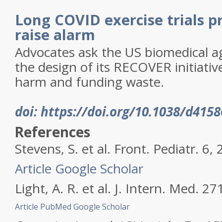
Long COVID exercise trials 
raise alarm
Advocates ask the US biomedical a
the design of its RECOVER initiative
harm and funding waste.
doi: https://doi.org/10.1038/d415
References
Stevens, S.
et al.
Front. Pediatr.
6
, 
Article
Google Scholar
Light, A. R.
et al.
J. Intern. Med.
27
Article
PubMed
Google Scholar