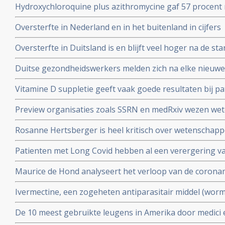
Hydroxychloroquine plus azithromycine gaf 57 procent 
Studie.
coronavirus besmetting bij patienten opgenomen in het 
Oversterfte in Nederland en in het buitenland in cijfers
Belgische studie
Oversterfte in Duitsland is en blijft veel hoger na de star
peer reviewed studie en artsencollectief schrijft daarov
Duitse gezondheidswerkers melden zich na elke nieuwe 
coronavirus - Covid-19 vaker ziek blijkt uit vergelijkend
Vitamine D suppletie geeft vaak goede resultaten bij pa
en derde vaccinatierondes
coronavirus - Covid-19 en al opgenomen in het ziekenhu
Preview organisaties zoals SSRN en medRxiv wezen wet
analyse zien van alle studies wereldwijd
onderzoek af als die afweken van Amerikaans overheid
Rosanne Hertsberger is heel kritisch over wetenschapper
de maatregelen.
gemanipuleeerd zwegen over misvattingen tijdens de co
Patienten met Long Covid hebben al een verergering 
vermoeidheid, moeite met het reguleren van de lichaa
Maurice de Hond analyseert het verloop van de corona
disfunctie, zelfs na een lichte inspanning.
opeenvolgende artikelen.
Ivermectine, een zogeheten antiparasitair middel (worme
coronavirus - Covid-19 zeer goed te kunnen bestrijden.
De 10 meest gebruikte leugens in Amerika door medici e
studies blijkt zeer grote effectiviteit.
klakkeloos overgenomen rondom het corona virus en d