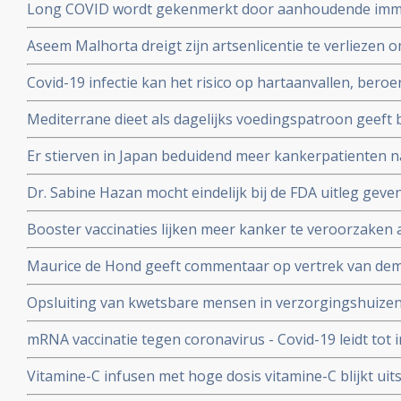
Long COVID wordt gekenmerkt door aanhoudende immuu
cytotoxische CD8+ T-cellen op het SARS-CoV-2 virus g
Aseem Malhorta dreigt zijn artsenlicentie te verliezen o
immuunreacties op de herpesvirussen Epstein-Barr-viru
Covid mRNA vaccins ter discussie stelde in een studiera
patienten met aanhoudende Long Covid
Covid-19 infectie kan het risico op hartaanvallen, beroe
jarige leeftijd plotseling overleedt aan een hartaanval
gedurende drie jaar na een infectie verhogen
Mediterrane dieet als dagelijks voedingspatroon geeft
coronavirus - Covid-19 blijkt uit meta analyse van 6 gro
Er stierven in Japan beduidend meer kankerpatienten 
vaccinatie in vergelijking met andere jaren
Dr. Sabine Hazan mocht eindelijk bij de FDA uitleg gev
complementaire middelen en de samenstelling van de darm
Booster vaccinaties lijken meer kanker te veroorzaken a
en waarschuwt voor gebruik van mRNA vaccins als boos
Maurice de Hond geeft commentaar op vertrek van demi
Kuipers en verhoor van Fauci in Amerika en weerlegt 
Opsluiting van kwetsbare mensen in verzorgingshuizen 
genadeloze analyse
de slechtst mogelijke resultaten
mRNA vaccinatie tegen coronavirus - Covid-19 leidt tot
natuurlijke infectie met Sars-Cov-2 leidt tot langduri
Vitamine-C infusen met hoge dosis vitamine-C blijkt uit
besmet met het corona virus (COVID-19) en al met longo