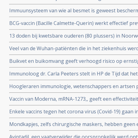
gedacht. Door vroegere besmettingen met verkoudhei
bloeddonoren.
Immuunsysteem van wie al besmet is geweest bescher
immuniteit opgebouwd.
uit ons immuunsysteem ook tegen nieuwe mutaties zoa
BCG-vaccin (Bacille Calmette-Querin) werkt effectief p
Braziliaanse mutaties van het coronavirus - Covid-19 be
ziekten – mogelijk ook tegen COVID-19. RADBOUD gaat
13 doden bij kwetsbare ouderen (80 plussers) in Noorw
uitstekende resultaten uit studie met ouderen.
vaccin van Pfizer of Moderna.
Veel van de Wuhan-patiënten die in het ziekenhuis w
had zes maanden later nog steeds symptomen, zo blijkt 
Buikvet en buikomvang geeft verhoogd risico op ernsti
coronavirus - Covid-19 blijkt uit Nederlandse studie
Immunoloog dr. Carla Peeters stelt in HP de Tijd dat he
risico's is. En onderbouwt dat met ervaringen met het gr
Hoogleraren immunologie, wetenschappers en artsen pl
vitamine D tegen Covid-19. Er is steeds meer bewijs da
Vaccin van Moderna, mRNA-1273,, geeft een effectivitei
coronavirus - Covid-19
19 blijkt uit een tussenevaluatie.
Enkele vaccins tegen het corona virus (Covid-19) gaan in
onderzocht worden na goede resultaten bij groepen m
Mondkapjes, zelfs chirurgische maskers, hebben geen eff
tientallen gerandomiseerde studies. Dit in tegenstellin
Aviptadil, een vaatverwijder die oorspronkelijk werd on
Nederlandse regering van ons eist.