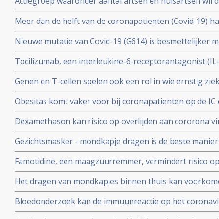
Actiegroep waaronder aantal artsen en huisartsen wil 
wetenschappers
mogelijkheid moet krijgen om de huisarts te vragen o
Meer dan de helft van de coronapatienten (Covid-19) 
standaard aanpak voor covid-19 zoals die nu geldt.
hoest (84%), koorts (80%), spierpijn (63%), koude rillin
Nieuwe mutatie van Covid-19 (G614) is besmettelijker m
hoofdpijn (59%), en kortademigheid (57%)
verklaart hoge aantal besmettingen in USA. En nieuwe
Tocilizumab, een interleukine-6-receptorantagonist (I
D614 van het Covid-19 virus over zodra deze kruisen.
verbetert overleving, minder mechanische beademing n
Genen en T-cellen spelen ook een rol in wie ernstig zie
klachten van patienten met het cytokine-release-syndr
minder ziek blijkt uit verschillende nieuwe studies
COVID-19
Obesitas komt vaker voor bij coronapatienten op de IC en
met de algehele bevolking in Frankrijk. Ook elders is ob
Dexamethason kan risico op overlijden aan cororona vi
te krijgen
wanneer patienten eenmaal aan de beademing liggen. M
Gezichtsmasker - mondkapje dragen is de beste manier
coronavirus - Covid-19 te verminderen. Blijkt uit grote 
Famotidine, een maagzuurremmer, vermindert risico op 
COVID-19, en voorkomt dat er mechanisch beademd moet
Het dragen van mondkapjes binnen thuis kan voorkome
onder 1000 coronapatienten
besmet worden met het coronavirus - COVID-19 blijkt ui
Bloedonderzoek kan de immuunreactie op het coronavi
volgen en voorspellen hoe de ziekte zich zal ontwikkele