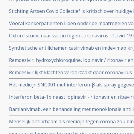
te behandelen geeft betere overleving bij ernstig ziek
Stichting Artsen Covid Collectief is kritisch over huidig
procent versus 27 procent
het coronavirus - Covid-19 en pleit voor veel meer prev
Vooral kankerpatienten lijden onder de maatregelen vo
omdat hun behandelingen en diagnoses te lang worden 
Oxford studie naar vaccin tegen coronavirus - Covid-19
immuunrespons bij ouderen (55+), de groep met het hoo
Synthetische antilichamen casirivimab en imdevimab k
authorization (EUA) voor gebruik bij patienten besmet 
Remdesivir, hydroxychloroquine, lopinavir / ritonavir e
met milde klachten
geen effect als behandeling van patienten opgenomen 
Remdesivir lijkt klachten veroorzaakt door coronavirus 
coronabesmetting.
maar is weinig bewijs voor.
Het medicijn SNG001 met interferon-β als spray gegeve
bij patienten besmet met het coronavirus - Covid-19 di
Interferon bèta-1b naast lopinavir - ritonavir en ribavir
ziekenhuis.
behandeling van patiënten met COVID-19 dan lopinavir e
Bamlanivimab, een behandeling met monoklonale antili
Interferon bèta-1b
met het coronavirus - Covid-19 krijgt toestemming van
Menselijk antilichaam als medicijn tegen corona zou b
uitstekende resultaten.
kunnen leveren volgens onderzoekers van Erasmus M
immuunsysteem versterken bij risicogroepen en zorgpe