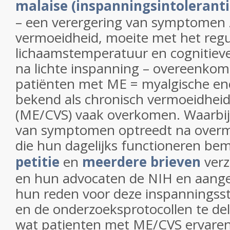
malaise (inspanningsintoleranti
– een verergering van symptomen 
vermoeidheid, moeite met het regu
lichaamstemperatuur en cognitieve 
na lichte inspanning – overeenko
patiënten met ME = myalgische enc
bekend als chronisch vermoeidhe
(ME/CVS) vaak overkomen. Waarbij
van symptomen optreedt na overm
die hun dagelijks functioneren bem
petitie
en
meerdere brieven
verz
en hun advocaten de NIH en aange
hun reden voor deze inspanningsst
en de onderzoeksprotocollen te de
wat patienten met ME/CVS ervare