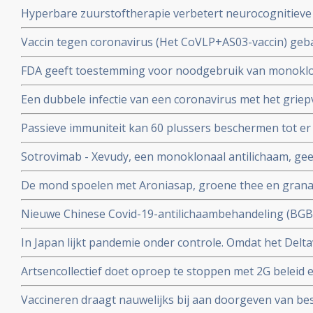
coronavirus - Covid-19 dan een vaccin dat zijn bescherming
Hyperbare zuurstoftherapie verbetert neurocognitiev
veroorzaakt door coronabesmetting bij patienten met 
Vaccin tegen coronavirus (Het CoVLP+AS03-vaccin) geba
stoffen geeft uitstekende bescherming tegen ziek word
FDA geeft toestemming voor noodgebruik van monoklo
ziekte (78 procent)
(tixagevimab plus cilgavimab) voor preventie van COVID
Een dubbele infectie van een coronavirus met het griep
immuunziekte die niet goed reageren op de goedgekeu
ziekte en meer ziekenhuisopnames en overlijdingen blijk
Passieve immuniteit kan 60 plussers beschermen tot er e
studie.
viroloog Jaap Goudsmid
Sotrovimab - Xevudy, een monoklonaal antilichaam, gee
bij patienten die reeds besmet zijn. EMA gaat snel goed
De mond spoelen met Aroniasap, groene thee en grana
gebruik in Europa.
het coronavirus - Covid-19 virus en geeft 80 tot 97 pr
Nieuwe Chinese Covid-19-antilichaambehandeling (BG
doorgeven van virus.
Covid-19 - coronavirus is veelbelovend en neutraliseert 
In Japan lijkt pandemie onder controle. Omdat het Delta
Chinese coronapatienten
gemuteerd of omdat er veel ivermectine wordt gebruikt
Artsencollectief doet oproep te stoppen met 2G beleid 
de druk op de zorg te verminderen
Vaccineren draagt nauwelijks bij aan doorgeven van be