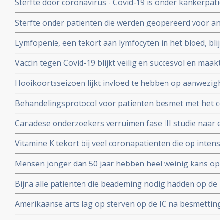
Sterfte door coronavirus - Covid-19 is onder kankerpati
met mensen zonder kanker maar voor extra risico door
Sterfte onder patienten die werden geopereerd voor an
bewijs. Blijkt uit grote internationale studie.
beduidend hoger bij mensen die vooraf of binnen een
Lymfopenie, een tekort aan lymfocyten in het bloed, bl
met het coronavirus - Covid-19 blijkt uit grote internati
ernst van klachten en sterfterisico bij patienten besmet
Vaccin tegen Covid-19 blijkt veilig en succesvol en maakt
19
van de 108 deelnemers aan Chinese studie
Hooikoortsseizoen lijkt invloed te hebben op aanwezighe
virus (COVID-19) blijkt uit studie van Erasmus MC
Behandelingsprotocol voor patienten besmet met het 
combinatie van corticosteroïden, hoge dosis intraveneu
Canadese onderzoekers verruimen fase III studie naar 
bloedverdunners blijkt succesvolle aanpak
dosis vitamine C bij sepsis met opnemen van patienten
Vitamine K tekort bij veel coronapatienten die op int
studieprotocol
en beademing nodig hadden blijkt uit Nederlands onde
Mensen jonger dan 50 jaar hebben heel weinig kans op
met het coronavirus, blijkt uit onderzoek van de Unive
Bijna alle patienten die beademing nodig hadden op de 
Yorkse ziekenhuizen overleden (88 procent). Diabetes, 
Amerikaanse arts lag op sterven op de IC na besmettin
waren de belangrijkste factoren
infusen met hoge dosis vitamine C redde zijn leven vert