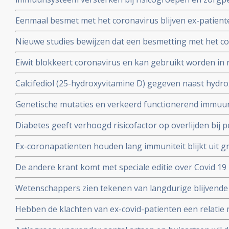
wachten op vaccin, aldus Immunoloog dr. Carla Peeters
Eenmaal besmet met het coronavirus blijven ex-patient
studie. Immuniteit voor Covid-19-infectie blijft minsten
Nieuwe studies bewijzen dat een besmetting met het co
waarschijnlijk langer dan dat.
langdurige immuniteit geeft door IgM en IgA antistoff
Eiwit blokkeert coronavirus en kan gebruikt worden in 
immuunsysteem
mondkapje zou dan niet meer nodig zijn.
Calcifediol (25-hydroxyvitamine D) gegeven naast hydr
in vroeg stadium van een behandeling voor COVID-19-p
Genetische mutaties en verkeerd functionerend immuu
het aantal opnames op de intensive care-afdeling en vo
interferon type 1 komt voor bij ca 10 tot 15 procent va
Diabetes geeft verhoogd risicofactor op overlijden bij
coronavirus - COVID-19, zelfs na correctie voor obesi
Ex-coronapatienten houden lang immuniteit blijkt uit gr
en relevante andere aandoeningen - comorbiditeit
procent van besmette personen had antistoffen en 44 p
De andere krant komt met speciale editie over Covid 19 
mensen had antistoffen en immuniteit.
kritische artikelen die zeker ook gelezen zouden moet
Wetenschappers zien tekenen van langdurige blijvende
coronavirus - Covid-19, zelfs na milde infecties. Blijkt ui
Hebben de klachten van ex-covid-patienten een relatie 
vermoeidheidssyndroom? Er zijn wel heel veel overeen