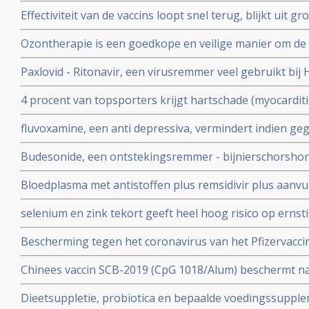
vaccineren lijkt juist doorgeven van besmettingen en o
Effectiviteit van de vaccins loopt snel terug, blijkt uit
stimuleren. Bewijst groot internationaal onderzoek in 6
onder 800.000 veteranen.
Ozontherapie is een goedkope en veilige manier om de 
virussen - de overvloedige zwavel bevattende aminozure
Paxlovid - Ritonavir, een virusremmer veel gebruikt bij 
SARS-CoV-2 aan te pakken en te elimineren
ziekenhuisopname bij kwetsbare coronapatiënten met 8
4 procent van topsporters krijgt hartschade (myocardit
tijd wordt ingenomen
na lichte klachten als na ernstige klachten blijkt uit n
fluvoxamine, een anti depressiva, vermindert indien ge
het risico op overlijden met 90 procent door COVID-19
Budesonide, een ontstekingsremmer - bijnierschorshor
met de ziekte om intensieve medische zorg te krijgen
astmapatienten, blijkt gebruikt als neusspray effectief
Bloedplasma met antistoffen plus remsidivir plus aanvu
coronavirus - Covid-19
en aspirine moet president Donald Trump redden van he
selenium en zink tekort geeft heel hoog risico op ernst
aan het coronavirus - Covid-19. Blijkt uit nieuw onderzo
Bescherming tegen het coronavirus van het Pfizervacci
minder. Na 5 maanden is slechts nog 47 procent besch
Chinees vaccin SCB-2019 (CpG 1018/Alum) beschermt n
ziekenhuisopname en overlijden bij alle bekende varian
Dieetsuppletie, probiotica en bepaalde voedingssupple
Covid-19 blijkt uit SPECTRA fase III studie