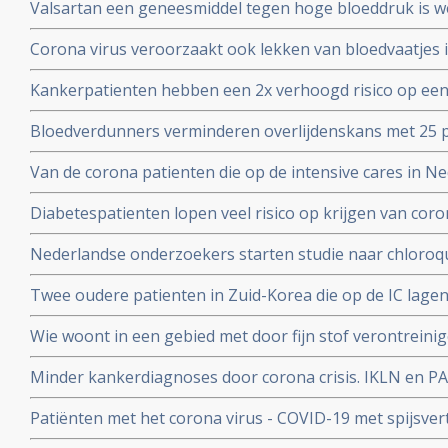
Valsartan een geneesmiddel tegen hoge bloeddruk is w
het corona virus. Nederlandse onderzoekers aan de Ra
Corona virus veroorzaakt ook lekken van bloedvaatjes 
gerandomiseerd onderzoek. ]
de ACE2-receptoren en maakt dit corona virus nog geva
Kankerpatienten hebben een 2x verhoogd risico op een
onderzoekers aan de Radboud universiteit
virus blijkt uit studie in Wujang. Waarschijnlijk doorda
Bloedverdunners verminderen overlijdenskans met 25 p
corona virus die een SOHA score - sepsis-geïnduceerde 
Van de corona patienten die op de intensive cares in 
hadden bij opname op de Intensive Care
32 procent mensen met ernstig overgewicht en obesita
Diabetespatienten lopen veel risico op krijgen van coron
eerste Nederlandse onderzoek onder 100 patienten. 25
Nederlandse onderzoekers starten studie naar chloroqu
patienten die besmet zijn met het coronavirus - COVID-
Twee oudere patienten in Zuid-Korea die op de IC lagen
corona virus door bloedplasma behandeling van geneze
Wie woont in een gebied met door fijn stof verontreini
groter risico op overlijden aan corona virus in vergeli
Minder kankerdiagnoses door corona crisis. IKLN en PA
zuiverder lucht
effecten op langere termijn schrijven zij in een brief.
Patiënten met het corona virus - COVID-19 met spijsve
slechtere prognose om te overleven dan patiënten zond