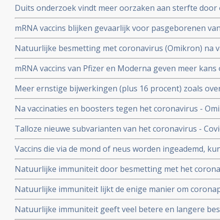
Duits onderzoek vindt meer oorzaken aan sterfte door 
buiten
hersenen, bloedvaten en hart (myocarditis) bij pathol
mRNA vaccins blijken gevaarlijk voor pasgeborenen va
overleden net na vaccinatie tegen coronavirus.
moeders. Minder bloedplasmacellen tast immuniteit aa
Natuurlijke besmetting met coronavirus (Omikron) na va
blijkt niet bruikbaar voor stamceltransplantaties.
bescherming, al zijn er twijfels over bescherming doo
mRNA vaccins van Pfizer en Moderna geven meer kans 
varianten van Omikron.
dat ze een ziekenhuisopname voorkomen. Blijkt uit nie
Meer ernstige bijwerkingen (plus 16 procent) zoals ove
studiegegevens
invaliditeit deden zich voor tijdens de studies van de 
Na vaccinaties en boosters tegen het coronavirus - Omik
Pfizer in vergelijking met de placebogroep
overige oorzaken blijkt uit grafieken bijgehouden en 
Talloze nieuwe subvarianten van het coronavirus - Cov
Herman Steigstra, Anton Theunissen en Maurice de Ho
boostervaccins en ontsnappen aan eigen immuunsysteem.
Vaccins die via de mond of neus worden ingeademd, ku
Twee mond- en neusvaccins krijgen goedkeuring in China
Natuurlijke immuniteit door besmetting met het corona
vs 23 procent) tegen Omicron varianten BA.4 en BA.5 da
Natuurlijke immuniteit lijkt de enige manier om corona
Zweeds onderzoek ziet effectiviteit van vaccins binnen
Natuurlijke immuniteit geeft veel betere en langere b
nagenoeg geen bescherming meer.