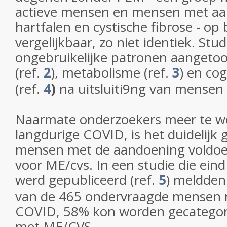
actieve mensen en mensen met aa
hartfalen en cystische fibrose - op
vergelijkbaar, zo niet identiek. St
ongebruikelijke patronen aangetoo
(ref.
2
)
, metabolisme (ref.
3
)
en cog
(ref.
4
)
na uitsluiti9ng van mensen
Naarmate onderzoekers meer te w
langdurige COVID, is het duidelijk
mensen met de aandoening voldoen
voor ME/cvs. In een studie die eind 
werd gepubliceerd (ref.
5
) meldden
van de 465 ondervraagde mensen 
COVID, 58% kon worden gecategori
met ME/CVS.