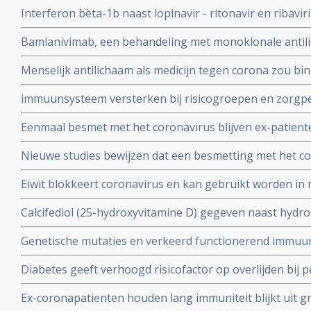
bij patienten besmet met het coronavirus - Covid-19 di
Interferon bèta-1b naast lopinavir - ritonavir en ribavir
ziekenhuis.
behandeling van patiënten met COVID-19 dan lopinavir e
Bamlanivimab, een behandeling met monoklonale antili
Interferon bèta-1b
met het coronavirus - Covid-19 krijgt toestemming van
Menselijk antilichaam als medicijn tegen corona zou b
uitstekende resultaten.
kunnen leveren volgens onderzoekers van Erasmus M
immuunsysteem versterken bij risicogroepen en zorgpe
wachten op vaccin, aldus Immunoloog dr. Carla Peeters
Eenmaal besmet met het coronavirus blijven ex-patient
studie. Immuniteit voor Covid-19-infectie blijft minsten
Nieuwe studies bewijzen dat een besmetting met het co
waarschijnlijk langer dan dat.
langdurige immuniteit geeft door IgM en IgA antistoff
Eiwit blokkeert coronavirus en kan gebruikt worden in 
immuunsysteem
mondkapje zou dan niet meer nodig zijn.
Calcifediol (25-hydroxyvitamine D) gegeven naast hydr
in vroeg stadium van een behandeling voor COVID-19-p
Genetische mutaties en verkeerd functionerend immuu
het aantal opnames op de intensive care-afdeling en vo
interferon type 1 komt voor bij ca 10 tot 15 procent va
Diabetes geeft verhoogd risicofactor op overlijden bij
coronavirus - COVID-19, zelfs na correctie voor obesi
Ex-coronapatienten houden lang immuniteit blijkt uit gr
en relevante andere aandoeningen - comorbiditeit