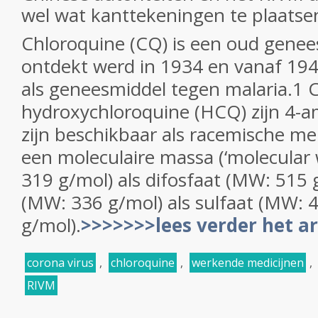
wel wat kanttekeningen te plaatse
Chloroquine (CQ) is een oud genee
ontdekt werd in 1934 en vanaf 19
als geneesmiddel tegen malaria.1 
hydroxychloroquine (HCQ) zijn 4-a
zijn beschikbaar als racemische m
een moleculaire massa (‘molecular
319 g/mol) als difosfaat (MW: 515
(MW: 336 g/mol) als sulfaat (MW: 
g/mol).
>>>>>>>lees verder het ar
corona virus
,
chloroquine
,
werkende medicijnen
,
RIVM