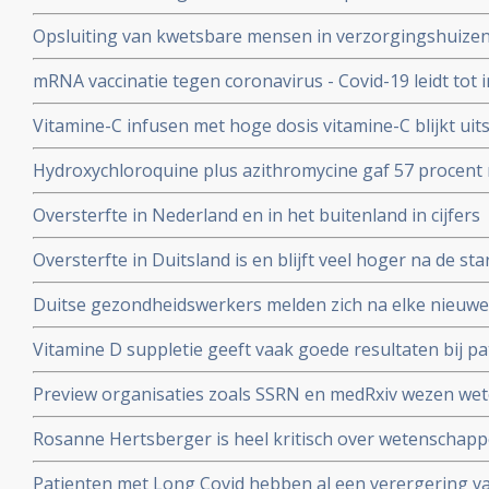
Kuipers en verhoor van Fauci in Amerika en weerlegt 
Opsluiting van kwetsbare mensen in verzorgingshuizen 
genadeloze analyse
de slechtst mogelijke resultaten
mRNA vaccinatie tegen coronavirus - Covid-19 leidt tot
natuurlijke infectie met Sars-Cov-2 leidt tot langduri
Vitamine-C infusen met hoge dosis vitamine-C blijkt uit
besmet met het corona virus (COVID-19) en al met longo
Hydroxychloroquine plus azithromycine gaf 57 procent 
Studie.
coronavirus besmetting bij patienten opgenomen in het 
Oversterfte in Nederland en in het buitenland in cijfers
Belgische studie
Oversterfte in Duitsland is en blijft veel hoger na de star
peer reviewed studie en artsencollectief schrijft daarov
Duitse gezondheidswerkers melden zich na elke nieuwe 
coronavirus - Covid-19 vaker ziek blijkt uit vergelijkend
Vitamine D suppletie geeft vaak goede resultaten bij pa
en derde vaccinatierondes
coronavirus - Covid-19 en al opgenomen in het ziekenhu
Preview organisaties zoals SSRN en medRxiv wezen wet
analyse zien van alle studies wereldwijd
onderzoek af als die afweken van Amerikaans overheid
Rosanne Hertsberger is heel kritisch over wetenschapper
de maatregelen.
gemanipuleeerd zwegen over misvattingen tijdens de co
Patienten met Long Covid hebben al een verergering 