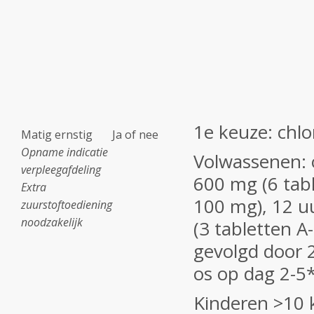
1e keuze: chl
Matig ernstig
Ja of nee
Opname indicatie
Volwassenen: 
verpleegafdeling
600 mg (6 tab
Extra
100 mg),
12 u
zuurstoftoediening
noodzakelijk
(3 tabletten 
gevolgd door 
os op dag 2-5
Kinderen >10 