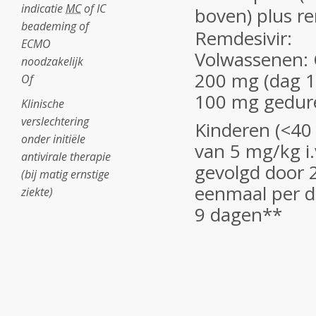
indicatie
MC
of IC
boven) plus r
beademing of
Remdesivir:
ECMO
Volwassenen: 
noodzakelijk
200 mg (dag 1
Of
100 mg gedur
Klinische
verslechtering
Kinderen (<40 
onder initiële
van 5 mg/kg i.
antivirale therapie
gevolgd door 
(bij matig ernstige
eenmaal per 
ziekte)
9 dagen**