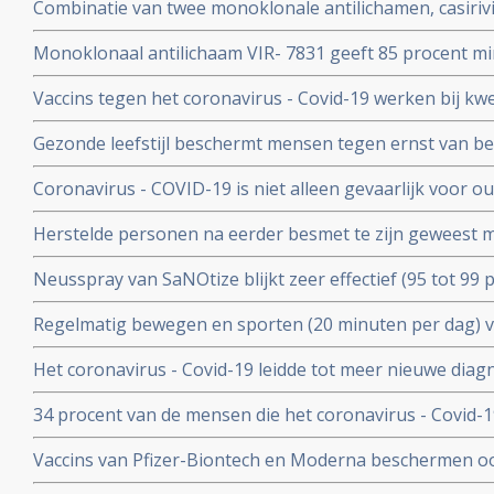
Combinatie van twee monoklonale antilichamen, casiri
COV) kan ernstig zieke Covid-19 patienten die zelf gee
Monoklonaal antilichaam VIR- 7831 geeft 85 procent m
behoeden voor overlijden
overlijden bij patienten met het coronavirus - COVID-19
Vaccins tegen het coronavirus - Covid-19 werken bij k
vergelijking met placebo
kankerpatienten onvoldoende blijkt uit groot Nederlan
Gezonde leefstijl beschermt mensen tegen ernst van b
- Covid-19. Blijkt uit groot Engels bevolkingsonderzoek
Coronavirus - COVID-19 is niet alleen gevaarlijk voor 
volwassenen van middelbare leeftijd blijkt uit grote rev
Herstelde personen na eerder besmet te zijn geweest 
waren niet besmettelijk voor anderen blijkt uit retrospec
Neusspray van SaNOtize blijkt zeer effectief (95 tot 99 
professionele basketballers en personeel.
met het coronavirus - Covid-19 zowel bij lichte als ernst
Regelmatig bewegen en sporten (20 minuten per dag) 
en leidt tot minder ziekenhuisopnames en sterfte door 
Het coronavirus - Covid-19 leidde tot meer nieuwe dia
uitzaaiingen dan gebruikelijk. Ook werden behandeling
34 procent van de mensen die het coronavirus - Covid-
uitgesteld en onderbroken
problemen en werd een neurologische of psychologisch
Vaccins van Pfizer-Biontech en Moderna beschermen o
coronavirus aan anderen. Wie is gevaccineerd blijkt het