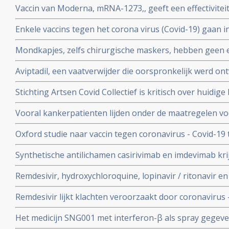
Vaccin van Moderna, mRNA-1273,, geeft een effectivitei
coronavirus - Covid-19
19 blijkt uit een tussenevaluatie.
Enkele vaccins tegen het corona virus (Covid-19) gaan in
onderzocht worden na goede resultaten bij groepen m
Mondkapjes, zelfs chirurgische maskers, hebben geen eff
tientallen gerandomiseerde studies. Dit in tegenstellin
Aviptadil, een vaatverwijder die oorspronkelijk werd on
Nederlandse regering van ons eist.
te behandelen geeft betere overleving bij ernstig ziek
Stichting Artsen Covid Collectief is kritisch over huidig
procent versus 27 procent
het coronavirus - Covid-19 en pleit voor veel meer prev
Vooral kankerpatienten lijden onder de maatregelen vo
omdat hun behandelingen en diagnoses te lang worden 
Oxford studie naar vaccin tegen coronavirus - Covid-19
immuunrespons bij ouderen (55+), de groep met het hoo
Synthetische antilichamen casirivimab en imdevimab k
authorization (EUA) voor gebruik bij patienten besmet 
Remdesivir, hydroxychloroquine, lopinavir / ritonavir e
met milde klachten
geen effect als behandeling van patienten opgenomen 
Remdesivir lijkt klachten veroorzaakt door coronavirus 
coronabesmetting.
maar is weinig bewijs voor.
Het medicijn SNG001 met interferon-β als spray gegeve