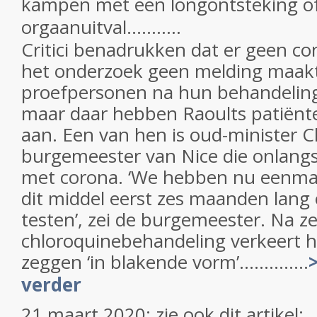
kampen met een longontsteking o
orgaanuitval...........
Critici benadrukken dat er geen c
het onderzoek geen melding maakt
proefpersonen na hun behandelin
maar daar hebben Raoults patiën
aan. Een van hen is oud-minister Ch
burgemeester van Nice die onlang
met corona. ‘We hebben nu eenmaal
dit middel eerst zes maanden lang 
testen’, zei de burgemeester. Na z
chloroquinebehandeling verkeert hi
zeggen ‘in blakende vorm’..............
verder
21 maart 2020: zie ook dit artikel: