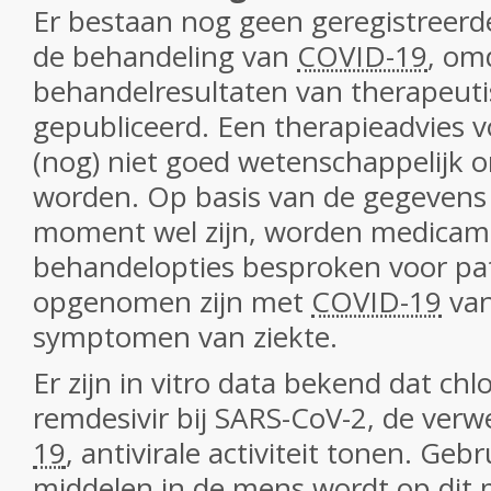
Er bestaan nog geen geregistreerd
de behandeling van
COVID-19
, om
behandelresultaten van therapeuti
gepubliceerd. Een therapieadvies 
(nog) niet goed wetenschappelijk
worden. Op basis van de gegevens d
moment wel zijn, worden medica
behandelopties besproken voor pat
opgenomen zijn met
COVID-19
van
symptomen van ziekte.
Er zijn in vitro data bekend dat ch
remdesivir bij SARS-CoV-2, de ver
19
, antivirale activiteit tonen. Geb
middelen in de mens wordt op di