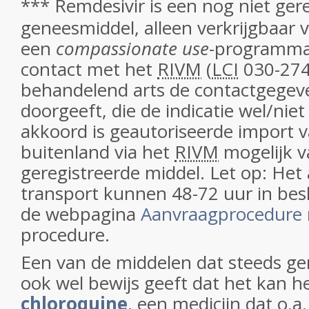
***
Remdesivir
is een nog niet ger
geneesmiddel, alleen verkrijgbaar v
een
compassionate use
-programma 
contact met het
RIVM
(
LCI
030-274
behandelend arts de contactgegev
doorgeeft, die de indicatie wel/nie
akkoord is geautoriseerde import v
buitenland via het
RIVM
mogelijk va
geregistreerde middel.
Let op:
Het 
transport kunnen 48-72 uur in be
de webpagina
Aanvraagprocedure 
p
rocedure.
Een van de middelen dat steeds g
ook wel bewijs geeft dat het kan he
chloroquine
, een medicijn dat o.