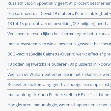
Russisch vaccin Spoetnik V geeft 91 procent beschermi
procent bescherming tegen ernstig ziek worden. Blijkt ui
Het coronavirus - Covid-19 muteert. Kennislink legt uit
tussenresultaten
vaccins bv.
13 tot 15 procent van de bevolking (2,3 miljoen) heeft a
coronavirus aangemaakt en hebben al langdurende imm
Veel meer mensen lijken beschermd tegen het coronavir
opgebouwd. Blijkt uit onderzoek van bloedbank Sanqu
gedacht. Door vroegere besmettingen met verkoudhei
bloeddonoren.
Immuunsysteem van wie al besmet is geweest bescher
immuniteit opgebouwd.
uit ons immuunsysteem ook tegen nieuwe mutaties zoa
BCG-vaccin (Bacille Calmette-Querin) werkt effectief p
Braziliaanse mutaties van het coronavirus - Covid-19 be
ziekten – mogelijk ook tegen COVID-19. RADBOUD gaat
13 doden bij kwetsbare ouderen (80 plussers) in Noorw
uitstekende resultaten uit studie met ouderen.
vaccin van Pfizer of Moderna.
Veel van de Wuhan-patiënten die in het ziekenhuis w
had zes maanden later nog steeds symptomen, zo blijkt 
Buikvet en buikomvang geeft verhoogd risico op ernsti
coronavirus - Covid-19 blijkt uit Nederlandse studie
Immunoloog dr. Carla Peeters stelt in HP de Tijd dat he
risico's is. En onderbouwt dat met ervaringen met het gr
Hoogleraren immunologie, wetenschappers en artsen pl
vitamine D tegen Covid-19. Er is steeds meer bewijs da