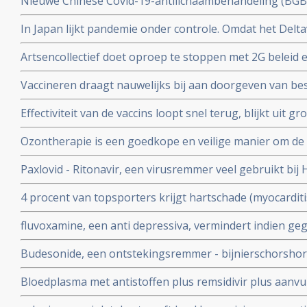
Nieuwe Chinese Covid-19-antilichaambehandeling (BG
doorgeven van virus.
Covid-19 - coronavirus is veelbelovend en neutraliseert 
In Japan lijkt pandemie onder controle. Omdat het Delta
Chinese coronapatienten
gemuteerd of omdat er veel ivermectine wordt gebruikt
Artsencollectief doet oproep te stoppen met 2G beleid 
de druk op de zorg te verminderen
Vaccineren draagt nauwelijks bij aan doorgeven van be
vaccineren lijkt juist doorgeven van besmettingen en o
Effectiviteit van de vaccins loopt snel terug, blijkt uit
stimuleren. Bewijst groot internationaal onderzoek in 6
onder 800.000 veteranen.
Ozontherapie is een goedkope en veilige manier om de 
virussen - de overvloedige zwavel bevattende aminozure
Paxlovid - Ritonavir, een virusremmer veel gebruikt bij 
SARS-CoV-2 aan te pakken en te elimineren
ziekenhuisopname bij kwetsbare coronapatiënten met 8
4 procent van topsporters krijgt hartschade (myocardit
tijd wordt ingenomen
na lichte klachten als na ernstige klachten blijkt uit n
fluvoxamine, een anti depressiva, vermindert indien ge
het risico op overlijden met 90 procent door COVID-19
Budesonide, een ontstekingsremmer - bijnierschorshor
met de ziekte om intensieve medische zorg te krijgen
astmapatienten, blijkt gebruikt als neusspray effectief
Bloedplasma met antistoffen plus remsidivir plus aanvu
coronavirus - Covid-19
en aspirine moet president Donald Trump redden van he