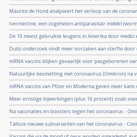
vermoeidheid, moeite met het reguleren van de lichaa
Maurice de Hond analyseert het verloop van de corona
disfunctie, zelfs na een lichte inspanning.
opeenvolgende artikelen.
Ivermectine, een zogeheten antiparasitair middel (worme
coronavirus - Covid-19 zeer goed te kunnen bestrijden.
De 10 meest gebruikte leugens in Amerika door medici e
studies blijkt zeer grote effectiviteit.
klakkeloos overgenomen rondom het corona virus en d
Duits onderzoek vindt meer oorzaken aan sterfte door 
buiten
hersenen, bloedvaten en hart (myocarditis) bij pathol
mRNA vaccins blijken gevaarlijk voor pasgeborenen va
overleden net na vaccinatie tegen coronavirus.
moeders. Minder bloedplasmacellen tast immuniteit aa
Natuurlijke besmetting met coronavirus (Omikron) na va
blijkt niet bruikbaar voor stamceltransplantaties.
bescherming, al zijn er twijfels over bescherming doo
mRNA vaccins van Pfizer en Moderna geven meer kans 
varianten van Omikron.
dat ze een ziekenhuisopname voorkomen. Blijkt uit nie
Meer ernstige bijwerkingen (plus 16 procent) zoals ove
studiegegevens
invaliditeit deden zich voor tijdens de studies van de 
Na vaccinaties en boosters tegen het coronavirus - Omik
Pfizer in vergelijking met de placebogroep
overige oorzaken blijkt uit grafieken bijgehouden en 
Talloze nieuwe subvarianten van het coronavirus - Cov
Herman Steigstra, Anton Theunissen en Maurice de Ho
boostervaccins en ontsnappen aan eigen immuunsysteem.
Vaccins die via de mond of neus worden ingeademd, ku