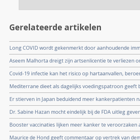
Gerelateerde artikelen
Long COVID wordt gekenmerkt door aanhoudende immuu
cytotoxische CD8+ T-cellen op het SARS-CoV-2 virus g
Aseem Malhorta dreigt zijn artsenlicentie te verliezen o
immuunreacties op de herpesvirussen Epstein-Barr-viru
Covid mRNA vaccins ter discussie stelde in een studiera
patienten met aanhoudende Long Covid
Covid-19 infectie kan het risico op hartaanvallen, beroe
jarige leeftijd plotseling overleedt aan een hartaanval
gedurende drie jaar na een infectie verhogen
Mediterrane dieet als dagelijks voedingspatroon geeft
coronavirus - Covid-19 blijkt uit meta analyse van 6 gro
Er stierven in Japan beduidend meer kankerpatienten 
vaccinatie in vergelijking met andere jaren
Dr. Sabine Hazan mocht eindelijk bij de FDA uitleg gev
complementaire middelen en de samenstelling van de darm
Booster vaccinaties lijken meer kanker te veroorzaken a
en waarschuwt voor gebruik van mRNA vaccins als boos
Maurice de Hond geeft commentaar op vertrek van demi