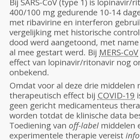
Bij SARS-CoV (type 1) is lopinavir/ri
400/100 mg gedurende 10-14 dage
met ribavirine en interferon gebruik
vergelijking met historische contr
dood werd aangetoond, met name al
al mee gestart werd. Bij
MERS-CoV
effect van lopinavir/ritonavir nog 
onbekend.
Omdat voor al deze drie middelen
therapeutisch effect bij
COVID-19
i
geen gericht medicamenteus thera
worden totdat de klinische data b
Toediening van
off-label
middelen 
experimentele therapie vereist
inf