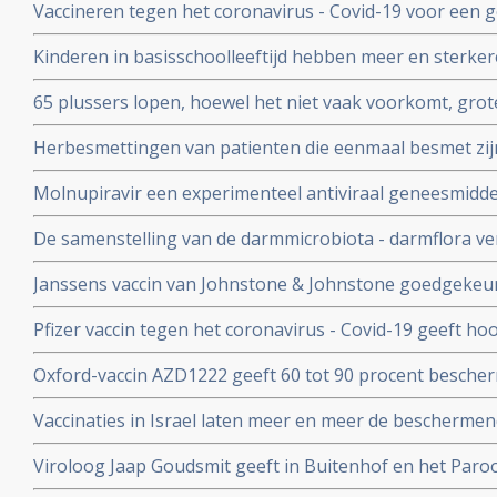
Vaccineren tegen het coronavirus - Covid-19 voor een 
anderen over te dragen
patienten en kan duizenden sterfgevallen voorkomen, bli
Kinderen in basisschoolleeftijd hebben meer en sterker
studie.
besmet te zijn geweest met het coronavirus - Covid-19
65 plussers lopen, hoewel het niet vaak voorkomt, gro
besmetting met het coronavirus - Covid-19 dan jonger
Herbesmettingen van patienten die eenmaal besmet zij
- Covid-19 komen zelden voor blijkt uit nieuwe studieg
Molnupiravir een experimenteel antiviraal geneesmiddel,
virussen, waaronder coronavirussen en specifiek SARS
De samenstelling van de darmmicrobiota - darmflora ve
coronavirus verdwenen bij alle deelnemende patienten.
COVID-19, vooral de functies in het darmmicrobioom die
Janssens vaccin van Johnstone & Johnstone goedgekeur
immuunreacties beinvloeden de ernst van de ziekte va
vaccin tegen het coronavirus.
Pfizer vaccin tegen het coronavirus - Covid-19 geeft h
met 90 procent effectiviteit, maar er zijn nog veel vra
Oxford-vaccin AZD1222 geeft 60 tot 90 procent bescher
Covid-19 zegt producent Astrazeneca in een persberich
Vaccinaties in Israel laten meer en meer de beschermend
een maand meer jongeren opgenomen dan ouderen in d
Viroloog Jaap Goudsmit geeft in Buitenhof en het Paro
snel van de maatregelen afkomen. Vaccineer alle 60 pl