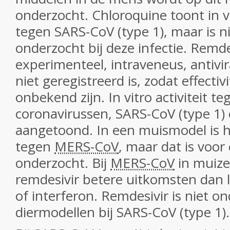
onderzocht. Chloroquine toont in vi
tegen SARS-CoV (type 1), maar is ni
onderzocht bij deze infectie. Remde
experimenteel, intraveneus, antivir
niet geregistreerd is, zodat effectivi
onbekend zijn. In vitro activiteit t
coronavirussen, SARS-CoV (type 1)
aangetoond. In een muismodel is h
tegen
MERS-CoV
, maar dat is voor
onderzocht. Bij
MERS-CoV
in muize
remdesivir betere uitkomsten dan l
of interferon. Remdesivir is niet o
diermodellen bij SARS-CoV (type 1).