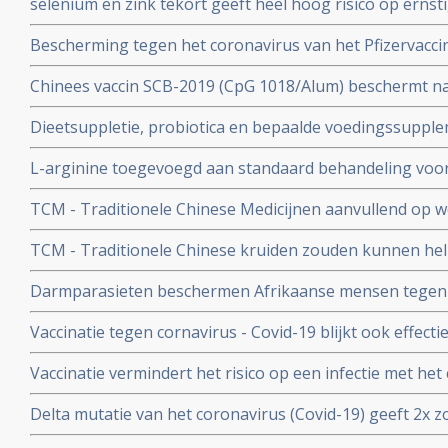
selenium en zink tekort geeft heel hoog risico op ernst
aan het coronavirus - Covid-19. Blijkt uit nieuw onderzo
Bescherming tegen het coronavirus van het Pfizervacci
minder. Na 5 maanden is slechts nog 47 procent besch
Chinees vaccin SCB-2019 (CpG 1018/Alum) beschermt n
ziekenhuisopname en overlijden bij alle bekende varian
Dieetsuppletie, probiotica en bepaalde voedingssupple
Covid-19 blijkt uit SPECTRA fase III studie
of als aanvullende of alleenstaande behandeling van p
L-arginine toegevoegd aan standaard behandeling vo
coronavirus - SARS-CoV-2 - geeft interessante resultate
ernstige ziekte door coronavirus - Covid-19 verbetert 
studies
TCM - Traditionele Chinese Medicijnen aanvullend op we
ziekenhuisverblijf met
bij patienten met milde tot matige COVID-19 - coronavi
TCM - Traditionele Chinese kruiden zouden kunnen hel
Corona virus, zeggen Chinese onderzoekers
Darmparasieten beschermen Afrikaanse mensen tegen h
hun immuunsysteem reageert anders dan immuunsyst
Vaccinatie tegen cornavirus - Covid-19 blijkt ook effect
immuunziektes en mensen die immuunonderdrukkende 
Vaccinatie vermindert het risico op een infectie met het
immuniteit van een eerdere infectie beschermt echter nog
Delta mutatie van het coronavirus (Covid-19) geeft 2x zo
keer. Dit toont groot onderzoek aan uit Israel
vs 4 procent) op ernstige ziekte dan de Alpha mutatie.