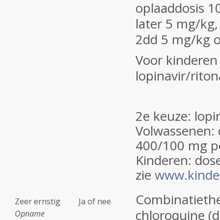
oplaaddosis 1
later 5 mg/kg,
2dd 5 mg/kg o
Voor kinderen 
lopinavir/rito
2e keuze: lopin
Volwassenen:
400/100 mg p
Kinderen: dose
zie
www.kinde
Combinatiethe
Zeer ernstig
Ja of nee
chloroquine (d
Opname