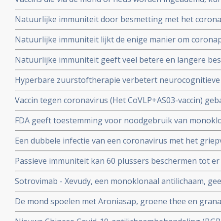
Twee mond- en neusvaccins krijgen goedkeuring in China
Natuurlijke immuniteit door besmetting met het corona
vs 23 procent) tegen Omicron varianten BA.4 en BA.5 da
Natuurlijke immuniteit lijkt de enige manier om corona
Zweeds onderzoek ziet effectiviteit van vaccins binnen
Natuurlijke immuniteit geeft veel betere en langere b
nagenoeg geen bescherming meer.
coronavirus - Covid-19 dan een vaccin dat zijn bescherming
Hyperbare zuurstoftherapie verbetert neurocognitiev
veroorzaakt door coronabesmetting bij patienten met 
Vaccin tegen coronavirus (Het CoVLP+AS03-vaccin) geba
stoffen geeft uitstekende bescherming tegen ziek word
FDA geeft toestemming voor noodgebruik van monoklo
ziekte (78 procent)
(tixagevimab plus cilgavimab) voor preventie van COVID
Een dubbele infectie van een coronavirus met het griep
immuunziekte die niet goed reageren op de goedgekeu
ziekte en meer ziekenhuisopnames en overlijdingen blijk
Passieve immuniteit kan 60 plussers beschermen tot er e
studie.
viroloog Jaap Goudsmid
Sotrovimab - Xevudy, een monoklonaal antilichaam, gee
bij patienten die reeds besmet zijn. EMA gaat snel goed
De mond spoelen met Aroniasap, groene thee en grana
gebruik in Europa.
het coronavirus - Covid-19 virus en geeft 80 tot 97 pr