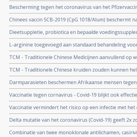
aan het coronavirus - Covid-19. Blijkt uit nieuw onderzo
Bescherming tegen het coronavirus van het Pfizervacci
minder. Na 5 maanden is slechts nog 47 procent besch
Chinees vaccin SCB-2019 (CpG 1018/Alum) beschermt n
ziekenhuisopname en overlijden bij alle bekende varian
Dieetsuppletie, probiotica en bepaalde voedingssupple
Covid-19 blijkt uit SPECTRA fase III studie
of als aanvullende of alleenstaande behandeling van p
L-arginine toegevoegd aan standaard behandeling vo
coronavirus - SARS-CoV-2 - geeft interessante resultate
ernstige ziekte door coronavirus - Covid-19 verbetert 
studies
TCM - Traditionele Chinese Medicijnen aanvullend op we
ziekenhuisverblijf met
bij patienten met milde tot matige COVID-19 - coronavi
TCM - Traditionele Chinese kruiden zouden kunnen hel
Corona virus, zeggen Chinese onderzoekers
Darmparasieten beschermen Afrikaanse mensen tegen h
hun immuunsysteem reageert anders dan immuunsyst
Vaccinatie tegen cornavirus - Covid-19 blijkt ook effect
immuunziektes en mensen die immuunonderdrukkende 
Vaccinatie vermindert het risico op een infectie met het
immuniteit van een eerdere infectie beschermt echter nog
Delta mutatie van het coronavirus (Covid-19) geeft 2x zo
keer. Dit toont groot onderzoek aan uit Israel
vs 4 procent) op ernstige ziekte dan de Alpha mutatie.
Combinatie van twee monoklonale antilichamen, casiri