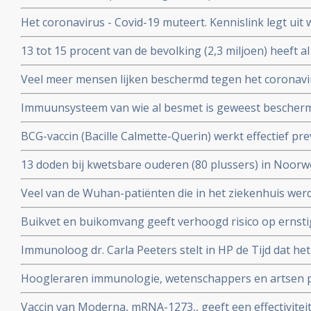
procent bescherming tegen ernstig ziek worden. Blijkt ui
Het coronavirus - Covid-19 muteert. Kennislink legt uit
tussenresultaten
vaccins bv.
13 tot 15 procent van de bevolking (2,3 miljoen) heeft a
coronavirus aangemaakt en hebben al langdurende imm
Veel meer mensen lijken beschermd tegen het coronavir
opgebouwd. Blijkt uit onderzoek van bloedbank Sanqu
gedacht. Door vroegere besmettingen met verkoudhei
bloeddonoren.
Immuunsysteem van wie al besmet is geweest bescher
immuniteit opgebouwd.
uit ons immuunsysteem ook tegen nieuwe mutaties zoa
BCG-vaccin (Bacille Calmette-Querin) werkt effectief p
Braziliaanse mutaties van het coronavirus - Covid-19 be
ziekten – mogelijk ook tegen COVID-19. RADBOUD gaat
13 doden bij kwetsbare ouderen (80 plussers) in Noorw
uitstekende resultaten uit studie met ouderen.
vaccin van Pfizer of Moderna.
Veel van de Wuhan-patiënten die in het ziekenhuis w
had zes maanden later nog steeds symptomen, zo blijkt 
Buikvet en buikomvang geeft verhoogd risico op ernsti
coronavirus - Covid-19 blijkt uit Nederlandse studie
Immunoloog dr. Carla Peeters stelt in HP de Tijd dat he
risico's is. En onderbouwt dat met ervaringen met het gr
Hoogleraren immunologie, wetenschappers en artsen pl
vitamine D tegen Covid-19. Er is steeds meer bewijs da
Vaccin van Moderna, mRNA-1273,, geeft een effectivitei
coronavirus - Covid-19