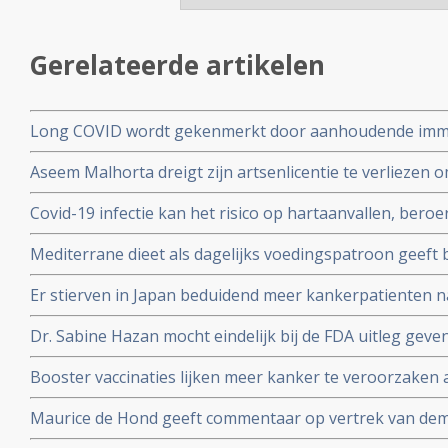
Gerelateerde artikelen
Long COVID wordt gekenmerkt door aanhoudende immuu
cytotoxische CD8+ T-cellen op het SARS-CoV-2 virus g
Aseem Malhorta dreigt zijn artsenlicentie te verliezen o
immuunreacties op de herpesvirussen Epstein-Barr-viru
Covid mRNA vaccins ter discussie stelde in een studiera
patienten met aanhoudende Long Covid
Covid-19 infectie kan het risico op hartaanvallen, beroe
jarige leeftijd plotseling overleedt aan een hartaanval
gedurende drie jaar na een infectie verhogen
Mediterrane dieet als dagelijks voedingspatroon geeft
coronavirus - Covid-19 blijkt uit meta analyse van 6 gro
Er stierven in Japan beduidend meer kankerpatienten 
vaccinatie in vergelijking met andere jaren
Dr. Sabine Hazan mocht eindelijk bij de FDA uitleg gev
complementaire middelen en de samenstelling van de darm
Booster vaccinaties lijken meer kanker te veroorzaken a
en waarschuwt voor gebruik van mRNA vaccins als boos
Maurice de Hond geeft commentaar op vertrek van demi
Kuipers en verhoor van Fauci in Amerika en weerlegt 