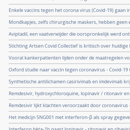
19 blijkt uit een tussenevaluatie.
Enkele vaccins tegen het corona virus (Covid-19) gaan in
onderzocht worden na goede resultaten bij groepen m
Mondkapjes, zelfs chirurgische maskers, hebben geen eff
tientallen gerandomiseerde studies. Dit in tegenstellin
Aviptadil, een vaatverwijder die oorspronkelijk werd on
Nederlandse regering van ons eist.
te behandelen geeft betere overleving bij ernstig ziek
Stichting Artsen Covid Collectief is kritisch over huidig
procent versus 27 procent
het coronavirus - Covid-19 en pleit voor veel meer prev
Vooral kankerpatienten lijden onder de maatregelen vo
omdat hun behandelingen en diagnoses te lang worden 
Oxford studie naar vaccin tegen coronavirus - Covid-19
immuunrespons bij ouderen (55+), de groep met het hoo
Synthetische antilichamen casirivimab en imdevimab k
authorization (EUA) voor gebruik bij patienten besmet 
Remdesivir, hydroxychloroquine, lopinavir / ritonavir e
met milde klachten
geen effect als behandeling van patienten opgenomen 
Remdesivir lijkt klachten veroorzaakt door coronavirus 
coronabesmetting.
maar is weinig bewijs voor.
Het medicijn SNG001 met interferon-β als spray gegeve
bij patienten besmet met het coronavirus - Covid-19 di
Interferon bèta-1b naast lopinavir - ritonavir en ribavir