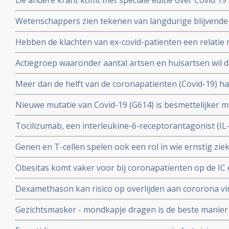
De andere krant komt met speciale editie over Covid 19 
mensen had antistoffen en immuniteit.
kritische artikelen die zeker ook gelezen zouden moet
Wetenschappers zien tekenen van langdurige blijvende
coronavirus - Covid-19, zelfs na milde infecties. Blijkt ui
Hebben de klachten van ex-covid-patienten een relatie 
vermoeidheidssyndroom? Er zijn wel heel veel overeen
Actiegroep waaronder aantal artsen en huisartsen wil 
wetenschappers
mogelijkheid moet krijgen om de huisarts te vragen o
Meer dan de helft van de coronapatienten (Covid-19) 
standaard aanpak voor covid-19 zoals die nu geldt.
hoest (84%), koorts (80%), spierpijn (63%), koude rillin
Nieuwe mutatie van Covid-19 (G614) is besmettelijker m
hoofdpijn (59%), en kortademigheid (57%)
verklaart hoge aantal besmettingen in USA. En nieuwe
Tocilizumab, een interleukine-6-receptorantagonist (I
D614 van het Covid-19 virus over zodra deze kruisen.
verbetert overleving, minder mechanische beademing n
Genen en T-cellen spelen ook een rol in wie ernstig zie
klachten van patienten met het cytokine-release-syndr
minder ziek blijkt uit verschillende nieuwe studies
COVID-19
Obesitas komt vaker voor bij coronapatienten op de IC en
met de algehele bevolking in Frankrijk. Ook elders is ob
Dexamethason kan risico op overlijden aan cororona vi
te krijgen
wanneer patienten eenmaal aan de beademing liggen. M
Gezichtsmasker - mondkapje dragen is de beste manier
coronavirus - Covid-19 te verminderen. Blijkt uit grote 