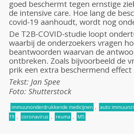
goed beschermt tegen ernstige zi
de intensive care. Hoe lang de be
covid-19 aanhoudt, wordt nog ond
De T2B-COVID-studie loopt ondert
waarbij de onderzoekers vragen ho
beantwoorden waarvan de antwoo
ontbreken. Zoals bijvoorbeeld de v
prik een extra beschermend effect 
Tekst: Jan Spee
Foto: Shutterstock
immuunonderdrukkende medicijnen
,
auto immuunzi
19
,
coronavirus
,
reuma
,
MS