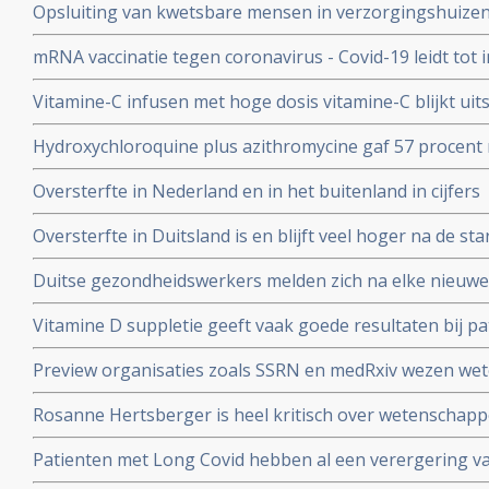
Opsluiting van kwetsbare mensen in verzorgingshuizen 
genadeloze analyse
de slechtst mogelijke resultaten
mRNA vaccinatie tegen coronavirus - Covid-19 leidt tot
natuurlijke infectie met Sars-Cov-2 leidt tot langduri
Vitamine-C infusen met hoge dosis vitamine-C blijkt uit
besmet met het corona virus (COVID-19) en al met longo
Hydroxychloroquine plus azithromycine gaf 57 procent 
Studie.
coronavirus besmetting bij patienten opgenomen in het 
Oversterfte in Nederland en in het buitenland in cijfers
Belgische studie
Oversterfte in Duitsland is en blijft veel hoger na de star
peer reviewed studie en artsencollectief schrijft daarov
Duitse gezondheidswerkers melden zich na elke nieuwe 
coronavirus - Covid-19 vaker ziek blijkt uit vergelijkend
Vitamine D suppletie geeft vaak goede resultaten bij pa
en derde vaccinatierondes
coronavirus - Covid-19 en al opgenomen in het ziekenhu
Preview organisaties zoals SSRN en medRxiv wezen wet
analyse zien van alle studies wereldwijd
onderzoek af als die afweken van Amerikaans overheid
Rosanne Hertsberger is heel kritisch over wetenschapper
de maatregelen.
gemanipuleeerd zwegen over misvattingen tijdens de co
Patienten met Long Covid hebben al een verergering 
vermoeidheid, moeite met het reguleren van de lichaa