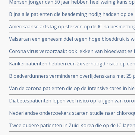
Mensen jonger dan 50 jaar hebben heel weinig kans op
met het coronavirus, blijkt uit onderzoek van de Unive
Bijna alle patienten die beademing nodig hadden op de 
Yorkse ziekenhuizen overleden (88 procent). Diabetes, 
Amerikaanse arts lag op sterven op de IC na besmettin
waren de belangrijkste factoren
infusen met hoge dosis vitamine C redde zijn leven vert
Valsartan een geneesmiddel tegen hoge bloeddruk is w
het corona virus. Nederlandse onderzoekers aan de Ra
Corona virus veroorzaakt ook lekken van bloedvaatjes 
gerandomiseerd onderzoek. ]
de ACE2-receptoren en maakt dit corona virus nog geva
Kankerpatienten hebben een 2x verhoogd risico op een
onderzoekers aan de Radboud universiteit
virus blijkt uit studie in Wujang. Waarschijnlijk doorda
Bloedverdunners verminderen overlijdenskans met 25 p
corona virus die een SOHA score - sepsis-geïnduceerde 
Van de corona patienten die op de intensive cares in 
hadden bij opname op de Intensive Care
32 procent mensen met ernstig overgewicht en obesita
Diabetespatienten lopen veel risico op krijgen van coron
eerste Nederlandse onderzoek onder 100 patienten. 25
Nederlandse onderzoekers starten studie naar chloroqu
patienten die besmet zijn met het coronavirus - COVID-
Twee oudere patienten in Zuid-Korea die op de IC lagen
corona virus door bloedplasma behandeling van geneze