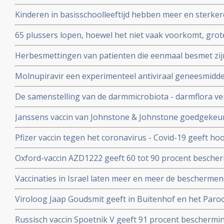
patienten en kan duizenden sterfgevallen voorkomen, bli
Kinderen in basisschoolleeftijd hebben meer en sterker
studie.
besmet te zijn geweest met het coronavirus - Covid-19
65 plussers lopen, hoewel het niet vaak voorkomt, gro
besmetting met het coronavirus - Covid-19 dan jonger
Herbesmettingen van patienten die eenmaal besmet zij
- Covid-19 komen zelden voor blijkt uit nieuwe studieg
Molnupiravir een experimenteel antiviraal geneesmiddel,
virussen, waaronder coronavirussen en specifiek SARS
De samenstelling van de darmmicrobiota - darmflora ve
coronavirus verdwenen bij alle deelnemende patienten.
COVID-19, vooral de functies in het darmmicrobioom die
Janssens vaccin van Johnstone & Johnstone goedgekeur
immuunreacties beinvloeden de ernst van de ziekte va
vaccin tegen het coronavirus.
Pfizer vaccin tegen het coronavirus - Covid-19 geeft h
met 90 procent effectiviteit, maar er zijn nog veel vra
Oxford-vaccin AZD1222 geeft 60 tot 90 procent bescher
Covid-19 zegt producent Astrazeneca in een persberich
Vaccinaties in Israel laten meer en meer de beschermend
een maand meer jongeren opgenomen dan ouderen in d
Viroloog Jaap Goudsmit geeft in Buitenhof en het Paro
snel van de maatregelen afkomen. Vaccineer alle 60 pl
Russisch vaccin Spoetnik V geeft 91 procent beschermi