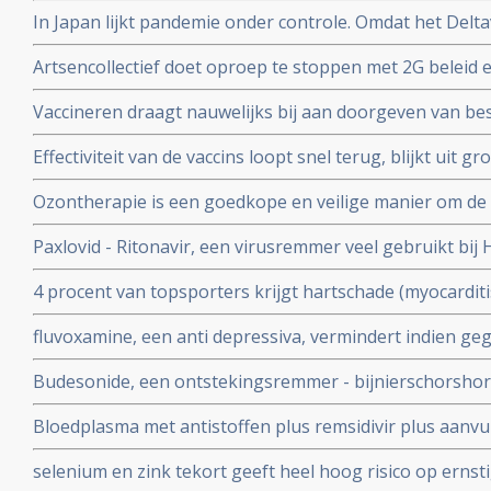
Covid-19 - coronavirus is veelbelovend en neutraliseert 
In Japan lijkt pandemie onder controle. Omdat het Delta
Chinese coronapatienten
gemuteerd of omdat er veel ivermectine wordt gebruikt
Artsencollectief doet oproep te stoppen met 2G beleid 
de druk op de zorg te verminderen
Vaccineren draagt nauwelijks bij aan doorgeven van be
vaccineren lijkt juist doorgeven van besmettingen en o
Effectiviteit van de vaccins loopt snel terug, blijkt uit
stimuleren. Bewijst groot internationaal onderzoek in 6
onder 800.000 veteranen.
Ozontherapie is een goedkope en veilige manier om de 
virussen - de overvloedige zwavel bevattende aminozure
Paxlovid - Ritonavir, een virusremmer veel gebruikt bij 
SARS-CoV-2 aan te pakken en te elimineren
ziekenhuisopname bij kwetsbare coronapatiënten met 8
4 procent van topsporters krijgt hartschade (myocardit
tijd wordt ingenomen
na lichte klachten als na ernstige klachten blijkt uit n
fluvoxamine, een anti depressiva, vermindert indien ge
het risico op overlijden met 90 procent door COVID-19
Budesonide, een ontstekingsremmer - bijnierschorshor
met de ziekte om intensieve medische zorg te krijgen
astmapatienten, blijkt gebruikt als neusspray effectief
Bloedplasma met antistoffen plus remsidivir plus aanvu
coronavirus - Covid-19
en aspirine moet president Donald Trump redden van he
selenium en zink tekort geeft heel hoog risico op ernst