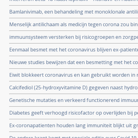
ziekenhuis.
behandeling van patiënten met COVID-19 dan lopinavir e
Bamlanivimab, een behandeling met monoklonale antili
Interferon bèta-1b
met het coronavirus - Covid-19 krijgt toestemming van
Menselijk antilichaam als medicijn tegen corona zou b
uitstekende resultaten.
kunnen leveren volgens onderzoekers van Erasmus M
immuunsysteem versterken bij risicogroepen en zorgpe
wachten op vaccin, aldus Immunoloog dr. Carla Peeters
Eenmaal besmet met het coronavirus blijven ex-patient
studie. Immuniteit voor Covid-19-infectie blijft minsten
Nieuwe studies bewijzen dat een besmetting met het co
waarschijnlijk langer dan dat.
langdurige immuniteit geeft door IgM en IgA antistoff
Eiwit blokkeert coronavirus en kan gebruikt worden in 
immuunsysteem
mondkapje zou dan niet meer nodig zijn.
Calcifediol (25-hydroxyvitamine D) gegeven naast hydr
in vroeg stadium van een behandeling voor COVID-19-p
Genetische mutaties en verkeerd functionerend immuu
het aantal opnames op de intensive care-afdeling en vo
interferon type 1 komt voor bij ca 10 tot 15 procent va
Diabetes geeft verhoogd risicofactor op overlijden bij
coronavirus - COVID-19, zelfs na correctie voor obesi
Ex-coronapatienten houden lang immuniteit blijkt uit gr
en relevante andere aandoeningen - comorbiditeit
procent van besmette personen had antistoffen en 44 p