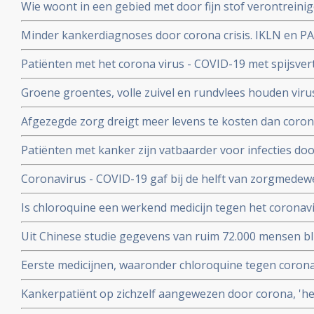
Wie woont in een gebied met door fijn stof verontreini
groter risico op overlijden aan corona virus in vergeli
Minder kankerdiagnoses door corona crisis. IKLN en PA
zuiverder lucht
effecten op langere termijn schrijven zij in een brief.
Patiënten met het corona virus - COVID-19 met spijsve
slechtere prognose om te overleven dan patiënten zond
Groene groentes, volle zuivel en rundvlees houden viru
blijkt uit studie van kinderarts Ellen van der Gaag. En 
Afgezegde zorg dreigt meer levens te kosten dan corona v
virus (COVID-19)
van Gupta Strategists, een adviesbureau gericht op de
Patiënten met kanker zijn vatbaarder voor infecties d
(beenmergonderdrukking) veroorzaakt door hun ziekte
Coronavirus - COVID-19 gaf bij de helft van zorgmedewe
overleden daardoor relatief meer kankerpatienten door
verkoudheid en geen koorts en zij bleven gewoon werken
Is chloroquine een werkend medicijn tegen het coronavi
onderzoek bij 86 zorgmedewerkers
wel op. Hier een paar studies
Uit Chinese studie gegevens van ruim 72.000 mensen bl
mensen besmet met het corona virus - Covid-19 alleen m
Eerste medicijnen, waaronder chloroquine tegen corona 
herstelt
uitstekend te werken. 80 procent minder virus in bloed
Kankerpatiënt op zichzelf aangewezen door corona, 'het i
onderzoekers
NOS in een artikel