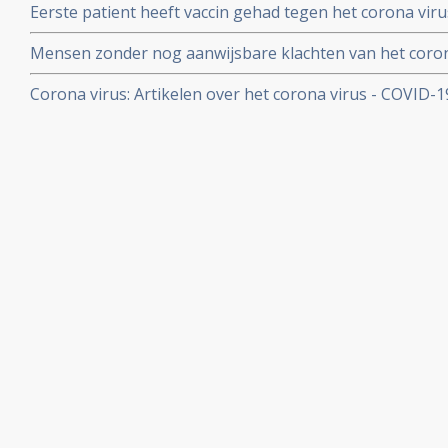
Eerste patient heeft vaccin gehad tegen het corona virus
Mensen zonder nog aanwijsbare klachten van het coron
besmet blijken het corona virus ook en zelfs nog snell
Corona virus: Artikelen over het corona virus - COVID-
dan mensen met al wel aanwijsbare klachten
aan kankerpatienten, een overzicht