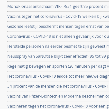
COV) kan ernstig zieke Covid-19 patienten die zelf gee
Monoklonaal antilichaam VIR- 7831 geeft 85 procent m
behoeden voor overlijden
overlijden bij patienten met het coronavirus - COVID-19
Vaccins tegen het coronavirus - Covid-19 werken bij k
vergelijking met placebo
kankerpatienten onvoldoende blijkt uit groot Nederlan
Gezonde leefstijl beschermt mensen tegen ernst van b
- Covid-19. Blijkt uit groot Engels bevolkingsonderzoek
Coronavirus - COVID-19 is niet alleen gevaarlijk voor 
volwassenen van middelbare leeftijd blijkt uit grote rev
Herstelde personen na eerder besmet te zijn geweest 
waren niet besmettelijk voor anderen blijkt uit retrospec
Neusspray van SaNOtize blijkt zeer effectief (95 tot 99 
professionele basketballers en personeel.
met het coronavirus - Covid-19 zowel bij lichte als ernst
Regelmatig bewegen en sporten (20 minuten per dag) 
en leidt tot minder ziekenhuisopnames en sterfte door 
Het coronavirus - Covid-19 leidde tot meer nieuwe dia
uitzaaiingen dan gebruikelijk. Ook werden behandeling
34 procent van de mensen die het coronavirus - Covid-
uitgesteld en onderbroken
problemen en werd een neurologische of psychologisch
Vaccins van Pfizer-Biontech en Moderna beschermen o
coronavirus aan anderen. Wie is gevaccineerd blijkt het
Vaccineren tegen het coronavirus - Covid-19 voor een 
anderen over te dragen