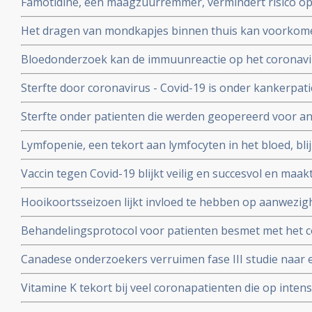
Famotidine, een maagzuurremmer, vermindert risico op 
COVID-19, en voorkomt dat er mechanisch beademd moet
Het dragen van mondkapjes binnen thuis kan voorkome
onder 1000 coronapatienten
besmet worden met het coronavirus - COVID-19 blijkt ui
Bloedonderzoek kan de immuunreactie op het coronavi
volgen en voorspellen hoe de ziekte zich zal ontwikkele
Sterfte door coronavirus - Covid-19 is onder kankerpati
met mensen zonder kanker maar voor extra risico door
Sterfte onder patienten die werden geopereerd voor an
bewijs. Blijkt uit grote internationale studie.
beduidend hoger bij mensen die vooraf of binnen een
Lymfopenie, een tekort aan lymfocyten in het bloed, bl
met het coronavirus - Covid-19 blijkt uit grote internati
ernst van klachten en sterfterisico bij patienten besmet
Vaccin tegen Covid-19 blijkt veilig en succesvol en maakt
19
van de 108 deelnemers aan Chinese studie
Hooikoortsseizoen lijkt invloed te hebben op aanwezighe
virus (COVID-19) blijkt uit studie van Erasmus MC
Behandelingsprotocol voor patienten besmet met het 
combinatie van corticosteroïden, hoge dosis intraveneu
Canadese onderzoekers verruimen fase III studie naar 
bloedverdunners blijkt succesvolle aanpak
dosis vitamine C bij sepsis met opnemen van patienten
Vitamine K tekort bij veel coronapatienten die op int
studieprotocol
en beademing nodig hadden blijkt uit Nederlands onde