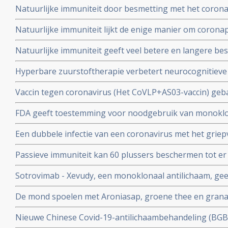
Natuurlijke immuniteit door besmetting met het corona
vs 23 procent) tegen Omicron varianten BA.4 en BA.5 da
Natuurlijke immuniteit lijkt de enige manier om corona
Zweeds onderzoek ziet effectiviteit van vaccins binnen
Natuurlijke immuniteit geeft veel betere en langere b
nagenoeg geen bescherming meer.
coronavirus - Covid-19 dan een vaccin dat zijn bescherming
Hyperbare zuurstoftherapie verbetert neurocognitiev
veroorzaakt door coronabesmetting bij patienten met 
Vaccin tegen coronavirus (Het CoVLP+AS03-vaccin) geba
stoffen geeft uitstekende bescherming tegen ziek word
FDA geeft toestemming voor noodgebruik van monoklo
ziekte (78 procent)
(tixagevimab plus cilgavimab) voor preventie van COVID
Een dubbele infectie van een coronavirus met het griep
immuunziekte die niet goed reageren op de goedgekeu
ziekte en meer ziekenhuisopnames en overlijdingen blijk
Passieve immuniteit kan 60 plussers beschermen tot er e
studie.
viroloog Jaap Goudsmid
Sotrovimab - Xevudy, een monoklonaal antilichaam, gee
bij patienten die reeds besmet zijn. EMA gaat snel goed
De mond spoelen met Aroniasap, groene thee en grana
gebruik in Europa.
het coronavirus - Covid-19 virus en geeft 80 tot 97 pr
Nieuwe Chinese Covid-19-antilichaambehandeling (BG
doorgeven van virus.