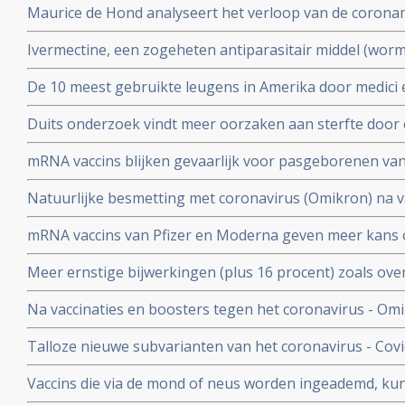
Maurice de Hond analyseert het verloop van de corona
disfunctie, zelfs na een lichte inspanning.
opeenvolgende artikelen.
Ivermectine, een zogeheten antiparasitair middel (worme
coronavirus - Covid-19 zeer goed te kunnen bestrijden.
De 10 meest gebruikte leugens in Amerika door medici e
studies blijkt zeer grote effectiviteit.
klakkeloos overgenomen rondom het corona virus en d
Duits onderzoek vindt meer oorzaken aan sterfte door 
buiten
hersenen, bloedvaten en hart (myocarditis) bij pathol
mRNA vaccins blijken gevaarlijk voor pasgeborenen va
overleden net na vaccinatie tegen coronavirus.
moeders. Minder bloedplasmacellen tast immuniteit aa
Natuurlijke besmetting met coronavirus (Omikron) na va
blijkt niet bruikbaar voor stamceltransplantaties.
bescherming, al zijn er twijfels over bescherming doo
mRNA vaccins van Pfizer en Moderna geven meer kans 
varianten van Omikron.
dat ze een ziekenhuisopname voorkomen. Blijkt uit nie
Meer ernstige bijwerkingen (plus 16 procent) zoals ove
studiegegevens
invaliditeit deden zich voor tijdens de studies van de 
Na vaccinaties en boosters tegen het coronavirus - Omik
Pfizer in vergelijking met de placebogroep
overige oorzaken blijkt uit grafieken bijgehouden en 
Talloze nieuwe subvarianten van het coronavirus - Cov
Herman Steigstra, Anton Theunissen en Maurice de Ho
boostervaccins en ontsnappen aan eigen immuunsysteem.
Vaccins die via de mond of neus worden ingeademd, ku
Twee mond- en neusvaccins krijgen goedkeuring in China