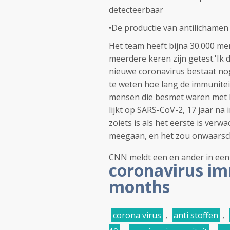
detecteerbaar
•De productie van antilichamen i
Het team heeft bijna 30.000 m
meerdere keren zijn getest.'Ik 
nieuwe coronavirus bestaat no
te weten hoe lang de immunitei
mensen die besmet waren met h
lijkt op SARS-CoV-2, 17 jaar na
zoiets is als het eerste is ver
meegaan, en het zou onwaarschijn
CNN meldt een en ander in een 
coronavirus im
months
corona virus
,
anti stoffen
,