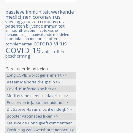
werkende
passieve immuniteit
medicijnen
coronavirus
genezen coronavirus
voeding
patienten
blijvende immuniteit
immuuntherapie
niet-toxische
behandelingen
aanvullende middelen
bloedplasma met anti stoffen
corona virus
complementair
COVID-19
anti stoffen
bescherming
Gerelateerde artikelen
Long COVID wordt gekenmerkt >>
Aseem Malhorta dreigt zijn >>
Covid-19 infectie kan het >>
Mediterrane dieet als dagelijks >>
Er stierven in Japan beduidend >>
Dr. Sabine Hazan mocht eindelijk >>
Booster vaccinaties lijken >>
Maurice de Hond geeft commentaar
>>
Opsluiting van kwetsbare mensen >>