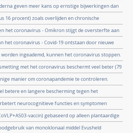
ls over bescherming door mRNA vaccins tegen nieuwe
derna geven meer kans op ernstige bijwerkingen dan
orkomen. Blijkt uit nieuwe analyse van
s 16 procent) zoals overlijden en chronische
jdens de studies van de mRNA-vaccins van Moderna en
n het coronavirus - Omikron stijgt de oversterfte aan
lacebogroep
afieken bijgehouden en van commentaar voorzien door
n het coronavirus - Covid-19 ontstaan door nieuwe
issen en Maurice de Hond.
an eigen immuunsysteem. Blijkt uit Chinese studie
us worden ingeademd, kunnen het coronavirus stoppen.
gen goedkeuring in China en India na fase III studies
smetting met het coronavirus beschermt veel beter (79
arianten BA.4 en BA.5 dan een vaccinatie
e enige manier om coronapandemie te controleren.
iteit van vaccins binnen 6 en 9 maanden teruglopen tot
eel betere en langere bescherming tegen het
eer.
accin dat zijn bescherming al snel lijkt te verliezen.
rbetert neurocognitieve functies en symptomen
ting bij patienten met long Covid
 CoVLP+AS03-vaccin) gebaseerd op alleen plantaardige
herming tegen ziek worden (69 procent) en ernstige
oodgebruik van monoklonaal middel Evusheld