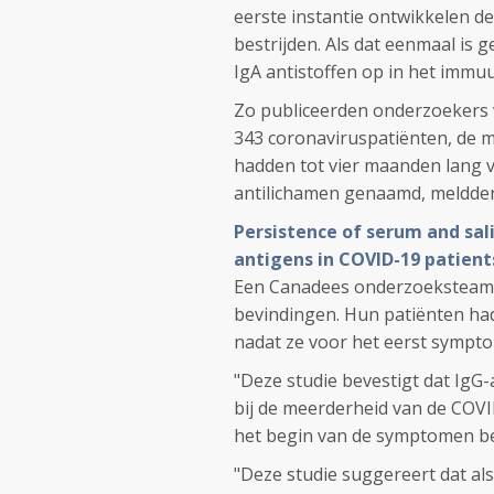
eerste instantie ontwikkelen d
bestrijden. Als dat eenmaal is
IgA antistoffen op in het immu
Zo publiceerden onderzoekers v
343 coronaviruspatiënten, de me
hadden tot vier maanden lang 
antilichamen genaamd, meldden 
Persistence of serum and sal
antigens in COVID-19 patient
Een Canadees onderzoeksteam g
bevindingen. Hun patiënten ha
nadat ze voor het eerst sympt
"Deze studie bevestigt dat IgG
bij de meerderheid van de COV
het begin van de symptomen be
"Deze studie suggereert dat als