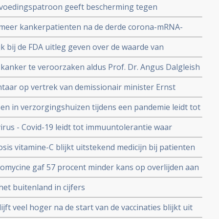
s voedingspatroon geeft bescherming tegen
t meta analyse van 6 grote studies
d meer kankerpatienten na de derde corona-mRNA-
ndere jaren
jk bij de FDA uitleg geven over de waarde van
amenstelling van de darmflora bij Covid infectie.
 kanker te veroorzaken aldus Prof. Dr. Angus Dalgleish
n mRNA vaccins als booster.
aar op vertrek van demissionair minister Ernst
in Amerika en weerlegt RIVM onderzoeken in
n in verzorgingshuizen tijdens een pandemie leidt tot
n
rus - Covid-19 leidt tot immuuntolerantie waar
Cov-2 leidt tot langdurige duurzame bescherming
is vitamine-C blijkt uitstekend medicijn bij patienten
OVID-19) en al met longontstekingen, blijkt uit Chinese
omycine gaf 57 procent minder kans op overlijden aan
ienten opgenomen in het ziekenhuis blijkt uit grote
et buitenland in cijfers
ijft veel hoger na de start van de vaccinaties blijkt uit
llectief schrijft daarover