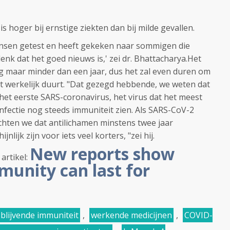
s hoger bij ernstige ziekten dan bij milde gevallen.
ensen getest en heeft gekeken naar sommigen die
denk dat het goed nieuws is,' zei dr. Bhattacharya.Het
g maar minder dan een jaar, dus het zal even duren om
t werkelijk duurt. "Dat gezegd hebbende, we weten dat
et eerste SARS-coronavirus, het virus dat het meest
 infectie nog steeds immuniteit zien. Als SARS-CoV-2
wachten we dat antilichamen minstens twee jaar
lijk zijn voor iets veel korters, "zei hij.
New reports show
artikel:
munity can last for
blijvende immuniteit
,
werkende medicijnen
,
COVID-