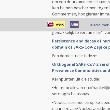
om een duurzame antilichaamr
kan helpen beschermen tegen he
Gommerman, hoogleraar immuno
verklaring."Onze studie suggere
Disclaimer
het testen van antilichamen. Ho
gemakkelijk te verzamelen", 
Persistence and decay of hum
domain of SARS-CoV-2 spike p
Een derde studie is deze:
Orthogonal SARS-CoV-2 Serolo
Prevalence Communities and
Kernpunten uit die studie:
•Het gebruik van onafhankelijk
serologische assays
•Neutraliserende en spike-spec
maanden aan•Nucleocapside-an