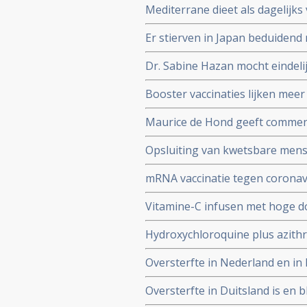
Mediterrane dieet als dagelijk
coronavirus - Covid-19 blijkt ui
Er stierven in Japan beduiden
vaccinatie in vergelijking met a
Dr. Sabine Hazan mocht eindeli
complementaire middelen en de s
Booster vaccinaties lijken meer
en waarschuwt voor gebruik va
Maurice de Hond geeft comment
Kuipers en verhoor van Fauci 
Opsluiting van kwetsbare mense
genadeloze analyse
de slechtst mogelijke resultate
mRNA vaccinatie tegen coronavi
natuurlijke infectie met Sars-
Vitamine-C infusen met hoge dos
besmet met het corona virus (C
Hydroxychloroquine plus azithr
Studie.
coronavirus besmetting bij pat
Oversterfte in Nederland en in h
Belgische studie
Oversterfte in Duitsland is en bl
peer reviewed studie en artsenco