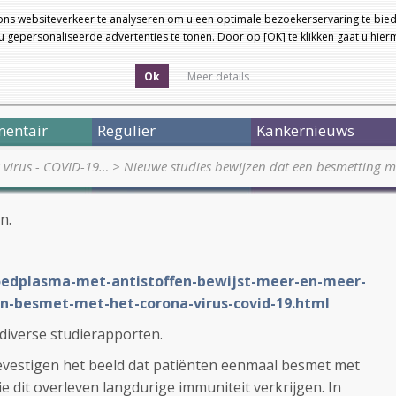
ons websiteverkeer te analyseren om u een optimale bezoekerservaring te bied
 gepersonaliseerde advertenties te tonen. Door op [OK] te klikken gaat u hie
Ok
Meer details
entair
Regulier
Kankernieuws
a virus - COVID-19…
>
Nieuwe studies bewijzen dat een besmetting m
n.
loedplasma-met-antistoffen-bewijst-meer-en-meer-
n-besmet-met-het-corona-virus-covid-19.html
diverse studierapporten.
evestigen het beeld dat patiënten eenmaal besmet met
ie dit overleven langdurige immuniteit verkrijgen. In