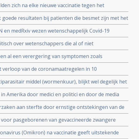
en zich na elke nieuwe vaccinatie tegen het
k blijkt uit vergelijkende studie tussen eerste, tweede
 goede resultaten bij patienten die besmet zijn met het
pgenomen in het ziekenhuis. Laat een grote meta-
RN en medRxiv wezen wetenschappelijk Covid-19
reldwijd
van Amerikaans overheidsstandpunt over Covid-19 en
tisch over wetenschappers die al of niet
svattingen tijdens de coronacrisis
en al een verergering van symptomen zoals
reguleren van de lichaamstemperatuur en cognitieve
t verloop van de coronamaatregelen in 10
nspanning.
parasitair middel (wormenkuur), blijkt wel degelijk het
ed te kunnen bestrijden. Uit meta analyse van 64
in Amerika door medici en politici en door de media
teit.
m het corona virus en de vaccins komen nu naar
zaken aan sterfte door ernstige ontstekingen van de
myocarditis) bij pathologische obductie van mensen
jk voor pasgeborenen van gevaccineerde zwangere
en coronavirus.
llen tast immuniteit aan en bloed van gevaccineerden
onavirus (Omikron) na vaccinatie geeft uitstekende
eltransplantaties.