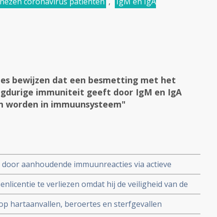
nezen coronavirus patienten
,
IgM en IgA
es bewijzen dat een besmetting met het
angdurige immuniteit geeft door IgM en IgA
en worden in immuunsysteem"
door aanhoudende immuunreacties via actieve
 het SARS-CoV-2 virus gecombineerd met
nlicentie te verliezen omdat hij de veiligheid van de
ussen Epstein-Barr-virus en cytomegalovirus bij
e stelde in een studierapport nadat zijn vader op 73
ng Covid
o op hartaanvallen, beroertes en sterfgevallen
eedt aan een hartaanval
ectie verhogen