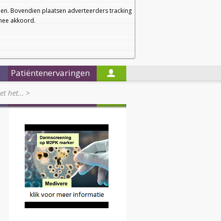
a
a
Startpagina
Nieuwsbrief
a
en. Bovendien plaatsen adverteerders tracking
rmee akkoord.
Alleen in de titels zoeken
Patiëntenervaringen
et het…
>