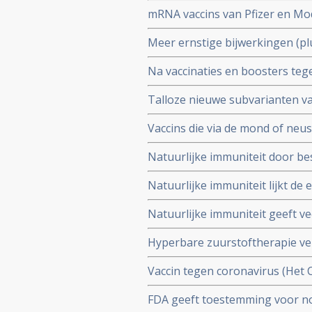
bescherming, al zijn er twijfe
mRNA vaccins van Pfizer en Mo
varianten van Omikron.
dat ze een ziekenhuisopname vo
Meer ernstige bijwerkingen (plu
studiegegevens
invaliditeit deden zich voor ti
Na vaccinaties en boosters tege
Pfizer in vergelijking met de p
overige oorzaken blijkt uit gr
Talloze nieuwe subvarianten va
Herman Steigstra, Anton Theun
boostervaccins en ontsnappen a
Vaccins die via de mond of ne
Twee mond- en neusvaccins krij
Natuurlijke immuniteit door be
vs 23 procent) tegen Omicron v
Natuurlijke immuniteit lijkt d
Zweeds onderzoek ziet effectiv
Natuurlijke immuniteit geeft v
nagenoeg geen bescherming m
coronavirus - Covid-19 dan een v
Hyperbare zuurstoftherapie ve
veroorzaakt door coronabesmet
Vaccin tegen coronavirus (Het
stoffen geeft uitstekende besc
FDA geeft toestemming voor n
ziekte (78 procent)