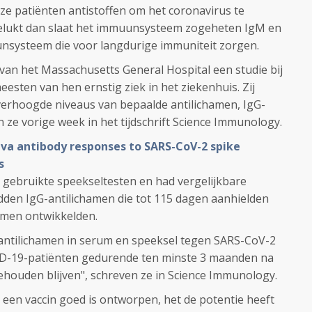
eze patiënten antistoffen om het coronavirus te
 gelukt dan slaat het immuunsysteem zogeheten IgM en
unsysteem die voor langdurige immuniteit zorgen.
an het Massachusetts General Hospital een studie bij
esten van hen ernstig ziek in het ziekenhuis. Zij
verhoogde niveaus van bepaalde antilichamen, IgG-
ze vorige week in het tijdschrift Science Immunology.
iva antibody responses to SARS-CoV-2 spike
s
ebruikte speekseltesten en had vergelijkbare
dden IgG-antilichamen die tot 115 dagen aanhielden
omen ontwikkelden.
-antilichamen in serum en speeksel tegen SARS-CoV-2
ID-19-patiënten gedurende ten minste 3 maanden na
houden blijven", schreven ze in Science Immunology.
 een vaccin goed is ontworpen, het de potentie heeft