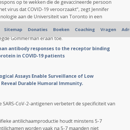
espons op te wekken die de gevaccineerde persoon
t virus dat COVID-19 veroorzaakt", zegt Jennifer
logie aan de Universiteit van Toronto in een
ert dat speeksel kan dienen als een alternatief voor
Sitemap
Donaties
Boeken
Coaching
Vragen
Adr
ewel speeksel niet zo gevoelig is als serum, is het
voegde Gommerman eraan toe.
an antibody responses to the receptor binding
rotein in COVID-19 patients
gical Assays Enable Surveillance of Low
 Reveal Durable Humoral Immunity.
e SARS-CoV-2-antigenen verbetert de specificiteit van
ifieke antilichaamproductie houdt minstens 5-7
tilichamen worden vaak na 5-7 maanden niet