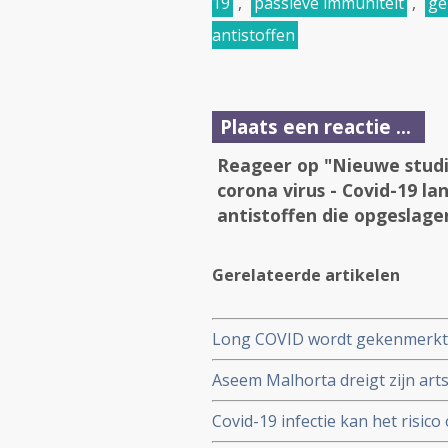
19
,
passieve immuniteit
,
ge
antistoffen
Plaats een reactie ...
Reageer op "Nieuwe studi
corona virus - Covid-19 l
antistoffen die opgeslag
Gerelateerde artikelen
Long COVID wordt gekenmerkt 
cytotoxische CD8+ T-cellen op
Aseem Malhorta dreigt zijn artse
immuunreacties op de herpesvir
Covid mRNA vaccins ter discussi
patienten met aanhoudende Lo
Covid-19 infectie kan het risic
jarige leeftijd plotseling overl
gedurende drie jaar na een inf