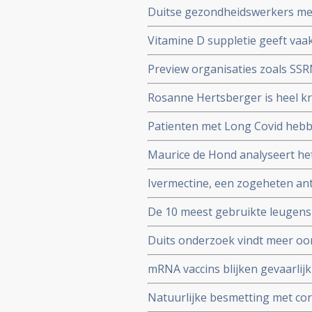
Duitse gezondheidswerkers meld
coronavirus - Covid-19 vaker zie
Vitamine D suppletie geeft vaak
en derde vaccinatierondes
coronavirus - Covid-19 en al o
Preview organisaties zoals SS
analyse zien van alle studies we
onderzoek af als die afweken 
Rosanne Hertsberger is heel kri
de maatregelen.
gemanipuleeerd zwegen over mi
Patienten met Long Covid hebb
vermoeidheid, moeite met het 
Maurice de Hond analyseert he
disfunctie, zelfs na een lichte i
opeenvolgende artikelen.
Ivermectine, een zogeheten anti
coronavirus - Covid-19 zeer go
De 10 meest gebruikte leugens 
studies blijkt zeer grote effectivi
klakkeloos overgenomen rondo
Duits onderzoek vindt meer oor
buiten
hersenen, bloedvaten en hart (
mRNA vaccins blijken gevaarli
overleden net na vaccinatie teg
moeders. Minder bloedplasmace
Natuurlijke besmetting met cor
blijkt niet bruikbaar voor stamc