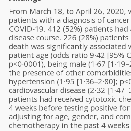
From March 18, to April 26, 2020,
patients with a diagnosis of canc
COVID-19. 412 (52%) patients had
disease course. 226 (28%) patients 
death was significantly associated
patient age (odds ratio 9·42 [95% C
p<0·0001), being male (1·67 [1·19–
the presence of other comorbiditie
hypertension (1·95 [1·36–2·80]; p<
cardiovascular disease (2·32 [1·47–
patients had received cytotoxic c
4 weeks before testing positive fo
adjusting for age, gender, and como
chemotherapy in the past 4 weeks 