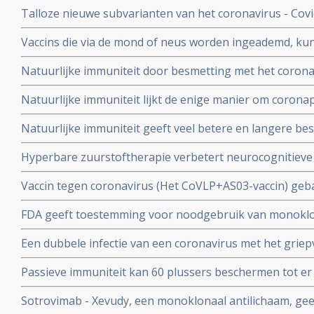
overige oorzaken blijkt uit grafieken bijgehouden en 
Talloze nieuwe subvarianten van het coronavirus - Cov
Herman Steigstra, Anton Theunissen en Maurice de Ho
boostervaccins en ontsnappen aan eigen immuunsysteem.
Vaccins die via de mond of neus worden ingeademd, ku
Twee mond- en neusvaccins krijgen goedkeuring in China
Natuurlijke immuniteit door besmetting met het corona
vs 23 procent) tegen Omicron varianten BA.4 en BA.5 da
Natuurlijke immuniteit lijkt de enige manier om corona
Zweeds onderzoek ziet effectiviteit van vaccins binnen
Natuurlijke immuniteit geeft veel betere en langere b
nagenoeg geen bescherming meer.
coronavirus - Covid-19 dan een vaccin dat zijn bescherming
Hyperbare zuurstoftherapie verbetert neurocognitiev
veroorzaakt door coronabesmetting bij patienten met 
Vaccin tegen coronavirus (Het CoVLP+AS03-vaccin) geba
stoffen geeft uitstekende bescherming tegen ziek word
FDA geeft toestemming voor noodgebruik van monoklo
ziekte (78 procent)
(tixagevimab plus cilgavimab) voor preventie van COVID
Een dubbele infectie van een coronavirus met het griep
immuunziekte die niet goed reageren op de goedgekeu
ziekte en meer ziekenhuisopnames en overlijdingen blijk
Passieve immuniteit kan 60 plussers beschermen tot er e
studie.
viroloog Jaap Goudsmid
Sotrovimab - Xevudy, een monoklonaal antilichaam, gee