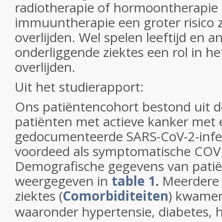
radiotherapie of hormoontherapie 
immuuntherapie een groter risico 
overlijden. Wel spelen leeftijd en a
onderliggende ziektes een rol in het
overlijden.
Uit het studierapport:
Ons patiëntencohort bestond uit d
patiënten met actieve kanker met 
gedocumenteerde SARS-CoV-2-infect
voordeed als symptomatische COVI
Demografische gegevens van patië
weergegeven in
table 1
.
Meerdere 
ziektes (
Comorbiditeiten
) kwamen
waaronder hypertensie, diabetes, h