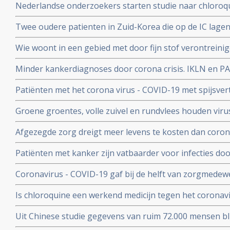
Nederlandse onderzoekers starten studie naar chloroqu
patienten die besmet zijn met het coronavirus - COVID-
Twee oudere patienten in Zuid-Korea die op de IC lagen
corona virus door bloedplasma behandeling van geneze
Wie woont in een gebied met door fijn stof verontreini
groter risico op overlijden aan corona virus in vergeli
Minder kankerdiagnoses door corona crisis. IKLN en PA
zuiverder lucht
effecten op langere termijn schrijven zij in een brief.
Patiënten met het corona virus - COVID-19 met spijsve
slechtere prognose om te overleven dan patiënten zond
Groene groentes, volle zuivel en rundvlees houden viru
blijkt uit studie van kinderarts Ellen van der Gaag. En 
Afgezegde zorg dreigt meer levens te kosten dan corona v
virus (COVID-19)
van Gupta Strategists, een adviesbureau gericht op de
Patiënten met kanker zijn vatbaarder voor infecties d
(beenmergonderdrukking) veroorzaakt door hun ziekte
Coronavirus - COVID-19 gaf bij de helft van zorgmedewe
overleden daardoor relatief meer kankerpatienten door
verkoudheid en geen koorts en zij bleven gewoon werken
Is chloroquine een werkend medicijn tegen het coronavi
onderzoek bij 86 zorgmedewerkers
wel op. Hier een paar studies
Uit Chinese studie gegevens van ruim 72.000 mensen bl
mensen besmet met het corona virus - Covid-19 alleen m