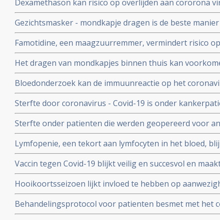
Dexamethason kan risico op overlijden aan cororona vi
te krijgen
wanneer patienten eenmaal aan de beademing liggen. M
Gezichtsmasker - mondkapje dragen is de beste manier
coronavirus - Covid-19 te verminderen. Blijkt uit grote 
Famotidine, een maagzuurremmer, vermindert risico op 
COVID-19, en voorkomt dat er mechanisch beademd moet
Het dragen van mondkapjes binnen thuis kan voorkome
onder 1000 coronapatienten
besmet worden met het coronavirus - COVID-19 blijkt ui
Bloedonderzoek kan de immuunreactie op het coronavi
volgen en voorspellen hoe de ziekte zich zal ontwikkele
Sterfte door coronavirus - Covid-19 is onder kankerpati
met mensen zonder kanker maar voor extra risico door
Sterfte onder patienten die werden geopereerd voor an
bewijs. Blijkt uit grote internationale studie.
beduidend hoger bij mensen die vooraf of binnen een
Lymfopenie, een tekort aan lymfocyten in het bloed, bl
met het coronavirus - Covid-19 blijkt uit grote internati
ernst van klachten en sterfterisico bij patienten besmet
Vaccin tegen Covid-19 blijkt veilig en succesvol en maakt
19
van de 108 deelnemers aan Chinese studie
Hooikoortsseizoen lijkt invloed te hebben op aanwezighe
virus (COVID-19) blijkt uit studie van Erasmus MC
Behandelingsprotocol voor patienten besmet met het 
combinatie van corticosteroïden, hoge dosis intraveneu