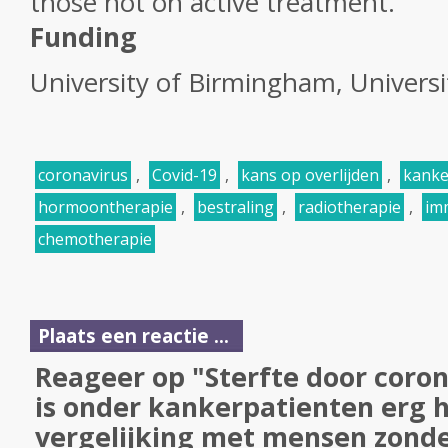
those not on active treatment.
Funding
University of Birmingham, Universi
coronavirus
,
Covid-19
,
kans op overlijden
,
kanke
hormoontherapie
,
bestraling
,
radiotherapie
,
im
chemotherapie
Plaats een reactie ...
Reageer op "Sterfte door coron
is onder kankerpatienten erg 
vergelijking met mensen zond