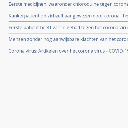
Eerste medicijnen, waaronder chloroquine tegen corona 
herstelt
uitstekend te werken. 80 procent minder virus in bloed
Kankerpatiënt op zichzelf aangewezen door corona, 'het i
onderzoekers
NOS in een artikel
Eerste patient heeft vaccin gehad tegen het corona virus
Mensen zonder nog aanwijsbare klachten van het coron
besmet blijken het corona virus ook en zelfs nog snell
Corona virus: Artikelen over het corona virus - COVID-
dan mensen met al wel aanwijsbare klachten
aan kankerpatienten, een overzicht