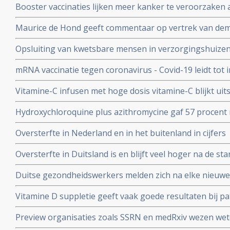
Booster vaccinaties lijken meer kanker te veroorzaken a
en waarschuwt voor gebruik van mRNA vaccins als boos
Maurice de Hond geeft commentaar op vertrek van demi
Kuipers en verhoor van Fauci in Amerika en weerlegt 
Opsluiting van kwetsbare mensen in verzorgingshuizen 
genadeloze analyse
de slechtst mogelijke resultaten
mRNA vaccinatie tegen coronavirus - Covid-19 leidt tot
natuurlijke infectie met Sars-Cov-2 leidt tot langduri
Vitamine-C infusen met hoge dosis vitamine-C blijkt uit
besmet met het corona virus (COVID-19) en al met longo
Hydroxychloroquine plus azithromycine gaf 57 procent 
Studie.
coronavirus besmetting bij patienten opgenomen in het 
Oversterfte in Nederland en in het buitenland in cijfers
Belgische studie
Oversterfte in Duitsland is en blijft veel hoger na de star
peer reviewed studie en artsencollectief schrijft daarov
Duitse gezondheidswerkers melden zich na elke nieuwe 
coronavirus - Covid-19 vaker ziek blijkt uit vergelijkend
Vitamine D suppletie geeft vaak goede resultaten bij pa
en derde vaccinatierondes
coronavirus - Covid-19 en al opgenomen in het ziekenhu
Preview organisaties zoals SSRN en medRxiv wezen wet
analyse zien van alle studies wereldwijd
onderzoek af als die afweken van Amerikaans overheid