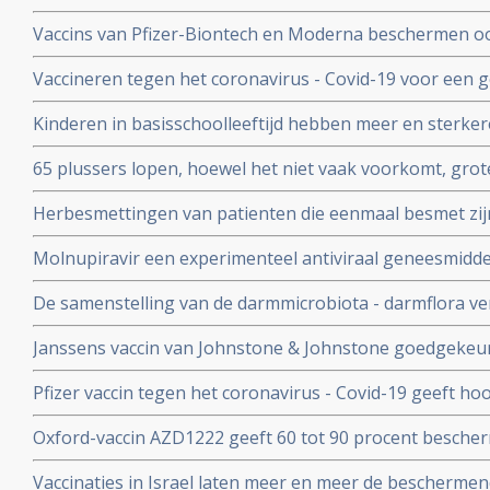
problemen en werd een neurologische of psychologisch
Vaccins van Pfizer-Biontech en Moderna beschermen o
coronavirus aan anderen. Wie is gevaccineerd blijkt het
Vaccineren tegen het coronavirus - Covid-19 voor een 
anderen over te dragen
patienten en kan duizenden sterfgevallen voorkomen, bli
Kinderen in basisschoolleeftijd hebben meer en sterker
studie.
besmet te zijn geweest met het coronavirus - Covid-19
65 plussers lopen, hoewel het niet vaak voorkomt, gro
besmetting met het coronavirus - Covid-19 dan jonger
Herbesmettingen van patienten die eenmaal besmet zij
- Covid-19 komen zelden voor blijkt uit nieuwe studieg
Molnupiravir een experimenteel antiviraal geneesmiddel,
virussen, waaronder coronavirussen en specifiek SARS
De samenstelling van de darmmicrobiota - darmflora ve
coronavirus verdwenen bij alle deelnemende patienten.
COVID-19, vooral de functies in het darmmicrobioom die
Janssens vaccin van Johnstone & Johnstone goedgekeur
immuunreacties beinvloeden de ernst van de ziekte va
vaccin tegen het coronavirus.
Pfizer vaccin tegen het coronavirus - Covid-19 geeft h
met 90 procent effectiviteit, maar er zijn nog veel vra
Oxford-vaccin AZD1222 geeft 60 tot 90 procent bescher
Covid-19 zegt producent Astrazeneca in een persberich
Vaccinaties in Israel laten meer en meer de beschermend