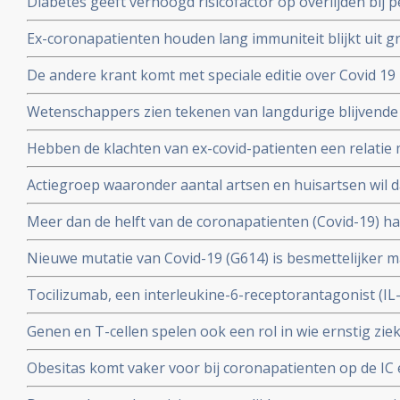
Diabetes geeft verhoogd risicofactor op overlijden bij
coronavirus - COVID-19, zelfs na correctie voor obesi
Ex-coronapatienten houden lang immuniteit blijkt uit gr
en relevante andere aandoeningen - comorbiditeit
procent van besmette personen had antistoffen en 44 p
De andere krant komt met speciale editie over Covid 19 
mensen had antistoffen en immuniteit.
kritische artikelen die zeker ook gelezen zouden moet
Wetenschappers zien tekenen van langdurige blijvende
coronavirus - Covid-19, zelfs na milde infecties. Blijkt ui
Hebben de klachten van ex-covid-patienten een relatie 
vermoeidheidssyndroom? Er zijn wel heel veel overeen
Actiegroep waaronder aantal artsen en huisartsen wil 
wetenschappers
mogelijkheid moet krijgen om de huisarts te vragen o
Meer dan de helft van de coronapatienten (Covid-19) 
standaard aanpak voor covid-19 zoals die nu geldt.
hoest (84%), koorts (80%), spierpijn (63%), koude rillin
Nieuwe mutatie van Covid-19 (G614) is besmettelijker m
hoofdpijn (59%), en kortademigheid (57%)
verklaart hoge aantal besmettingen in USA. En nieuwe
Tocilizumab, een interleukine-6-receptorantagonist (I
D614 van het Covid-19 virus over zodra deze kruisen.
verbetert overleving, minder mechanische beademing n
Genen en T-cellen spelen ook een rol in wie ernstig zie
klachten van patienten met het cytokine-release-syndr
minder ziek blijkt uit verschillende nieuwe studies
COVID-19
Obesitas komt vaker voor bij coronapatienten op de IC en
met de algehele bevolking in Frankrijk. Ook elders is ob