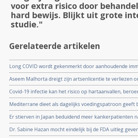
voor extra risico door behande
hard bewijs. Blijkt uit grote in
studie."
Gerelateerde artikelen
Long COVID wordt gekenmerkt door aanhoudende immuu
cytotoxische CD8+ T-cellen op het SARS-CoV-2 virus g
Aseem Malhorta dreigt zijn artsenlicentie te verliezen o
immuunreacties op de herpesvirussen Epstein-Barr-viru
Covid mRNA vaccins ter discussie stelde in een studiera
patienten met aanhoudende Long Covid
Covid-19 infectie kan het risico op hartaanvallen, beroe
jarige leeftijd plotseling overleedt aan een hartaanval
gedurende drie jaar na een infectie verhogen
Mediterrane dieet als dagelijks voedingspatroon geeft
coronavirus - Covid-19 blijkt uit meta analyse van 6 gro
Er stierven in Japan beduidend meer kankerpatienten 
vaccinatie in vergelijking met andere jaren
Dr. Sabine Hazan mocht eindelijk bij de FDA uitleg gev
complementaire middelen en de samenstelling van de darm