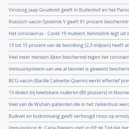
een maand meer jongeren opgenomen dan ouderen in d
Viroloog Jaap Goudsmit geeft in Buitenhof en het Paro
snel van de maatregelen afkomen. Vaccineer alle 60 pl
Russisch vaccin Spoetnik V geeft 91 procent beschermi
procent bescherming tegen ernstig ziek worden. Blijkt ui
Het coronavirus - Covid-19 muteert. Kennislink legt uit
tussenresultaten
vaccins bv.
13 tot 15 procent van de bevolking (2,3 miljoen) heeft a
coronavirus aangemaakt en hebben al langdurende imm
Veel meer mensen lijken beschermd tegen het coronavir
opgebouwd. Blijkt uit onderzoek van bloedbank Sanqu
gedacht. Door vroegere besmettingen met verkoudhei
bloeddonoren.
Immuunsysteem van wie al besmet is geweest bescher
immuniteit opgebouwd.
uit ons immuunsysteem ook tegen nieuwe mutaties zoa
BCG-vaccin (Bacille Calmette-Querin) werkt effectief p
Braziliaanse mutaties van het coronavirus - Covid-19 be
ziekten – mogelijk ook tegen COVID-19. RADBOUD gaat
13 doden bij kwetsbare ouderen (80 plussers) in Noorw
uitstekende resultaten uit studie met ouderen.
vaccin van Pfizer of Moderna.
Veel van de Wuhan-patiënten die in het ziekenhuis w
had zes maanden later nog steeds symptomen, zo blijkt 
Buikvet en buikomvang geeft verhoogd risico op ernsti
coronavirus - Covid-19 blijkt uit Nederlandse studie
Immunoloog dr. Carla Peeters stelt in HP de Tijd dat he