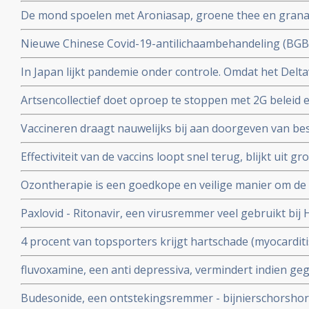
bij patienten die reeds besmet zijn. EMA gaat snel goed
De mond spoelen met Aroniasap, groene thee en grana
gebruik in Europa.
het coronavirus - Covid-19 virus en geeft 80 tot 97 pr
Nieuwe Chinese Covid-19-antilichaambehandeling (BG
doorgeven van virus.
Covid-19 - coronavirus is veelbelovend en neutraliseert 
In Japan lijkt pandemie onder controle. Omdat het Delta
Chinese coronapatienten
gemuteerd of omdat er veel ivermectine wordt gebruikt
Artsencollectief doet oproep te stoppen met 2G beleid 
de druk op de zorg te verminderen
Vaccineren draagt nauwelijks bij aan doorgeven van be
vaccineren lijkt juist doorgeven van besmettingen en o
Effectiviteit van de vaccins loopt snel terug, blijkt uit
stimuleren. Bewijst groot internationaal onderzoek in 6
onder 800.000 veteranen.
Ozontherapie is een goedkope en veilige manier om de 
virussen - de overvloedige zwavel bevattende aminozure
Paxlovid - Ritonavir, een virusremmer veel gebruikt bij 
SARS-CoV-2 aan te pakken en te elimineren
ziekenhuisopname bij kwetsbare coronapatiënten met 8
4 procent van topsporters krijgt hartschade (myocardit
tijd wordt ingenomen
na lichte klachten als na ernstige klachten blijkt uit n
fluvoxamine, een anti depressiva, vermindert indien ge
het risico op overlijden met 90 procent door COVID-19
Budesonide, een ontstekingsremmer - bijnierschorshor
met de ziekte om intensieve medische zorg te krijgen