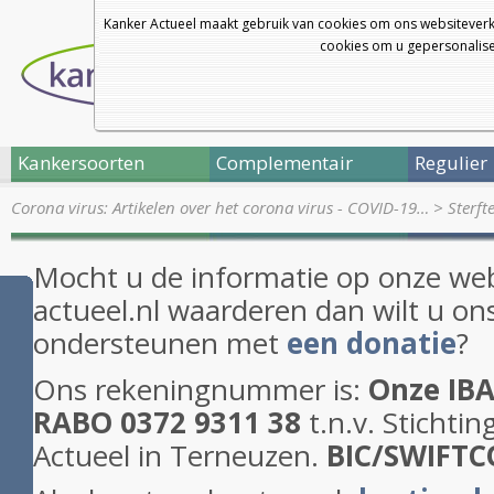
Kanker Actueel maakt gebruik van cookies om ons websiteverk
cookies om u gepersonalisee
Kankersoorten
Complementair
Regulier
Corona virus: Artikelen over het corona virus - COVID-19…
>
Sterft
Mocht u de informatie op onze web
actueel.nl waarderen dan wilt u on
ondersteunen met
een donatie
?
Ons rekeningnummer is:
Onze IBA
RABO 0372 9311 38
t.n.v. Stichti
Actueel in Terneuzen.
BIC/SWIFT