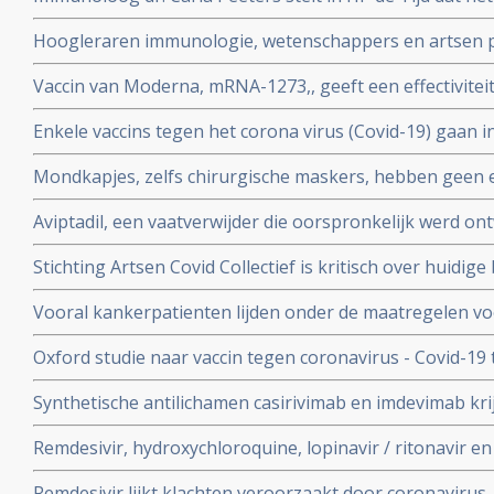
risico's is. En onderbouwt dat met ervaringen met het gr
Hoogleraren immunologie, wetenschappers en artsen pl
vitamine D tegen Covid-19. Er is steeds meer bewijs da
Vaccin van Moderna, mRNA-1273,, geeft een effectivitei
coronavirus - Covid-19
19 blijkt uit een tussenevaluatie.
Enkele vaccins tegen het corona virus (Covid-19) gaan in
onderzocht worden na goede resultaten bij groepen m
Mondkapjes, zelfs chirurgische maskers, hebben geen eff
tientallen gerandomiseerde studies. Dit in tegenstellin
Aviptadil, een vaatverwijder die oorspronkelijk werd on
Nederlandse regering van ons eist.
te behandelen geeft betere overleving bij ernstig ziek
Stichting Artsen Covid Collectief is kritisch over huidig
procent versus 27 procent
het coronavirus - Covid-19 en pleit voor veel meer prev
Vooral kankerpatienten lijden onder de maatregelen vo
omdat hun behandelingen en diagnoses te lang worden 
Oxford studie naar vaccin tegen coronavirus - Covid-19
immuunrespons bij ouderen (55+), de groep met het hoo
Synthetische antilichamen casirivimab en imdevimab k
authorization (EUA) voor gebruik bij patienten besmet 
Remdesivir, hydroxychloroquine, lopinavir / ritonavir e
met milde klachten
geen effect als behandeling van patienten opgenomen 
Remdesivir lijkt klachten veroorzaakt door coronavirus 