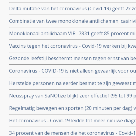
immuniteit van een eerdere infectie beschermt echter nog
Delta mutatie van het coronavirus (Covid-19) geeft 2x zo
keer. Dit toont groot onderzoek aan uit Israel
vs 4 procent) op ernstige ziekte dan de Alpha mutatie.
Combinatie van twee monoklonale antilichamen, casiri
COV) kan ernstig zieke Covid-19 patienten die zelf gee
Monoklonaal antilichaam VIR- 7831 geeft 85 procent m
behoeden voor overlijden
overlijden bij patienten met het coronavirus - COVID-19
Vaccins tegen het coronavirus - Covid-19 werken bij k
vergelijking met placebo
kankerpatienten onvoldoende blijkt uit groot Nederlan
Gezonde leefstijl beschermt mensen tegen ernst van b
- Covid-19. Blijkt uit groot Engels bevolkingsonderzoek
Coronavirus - COVID-19 is niet alleen gevaarlijk voor 
volwassenen van middelbare leeftijd blijkt uit grote rev
Herstelde personen na eerder besmet te zijn geweest 
waren niet besmettelijk voor anderen blijkt uit retrospec
Neusspray van SaNOtize blijkt zeer effectief (95 tot 99 
professionele basketballers en personeel.
met het coronavirus - Covid-19 zowel bij lichte als ernst
Regelmatig bewegen en sporten (20 minuten per dag) 
en leidt tot minder ziekenhuisopnames en sterfte door 
Het coronavirus - Covid-19 leidde tot meer nieuwe dia
uitzaaiingen dan gebruikelijk. Ook werden behandeling
34 procent van de mensen die het coronavirus - Covid-
uitgesteld en onderbroken