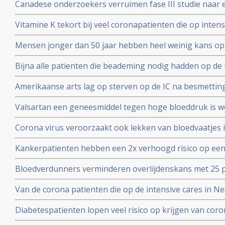
Canadese onderzoekers verruimen fase III studie naar 
bloedverdunners blijkt succesvolle aanpak
dosis vitamine C bij sepsis met opnemen van patienten
Vitamine K tekort bij veel coronapatienten die op int
studieprotocol
en beademing nodig hadden blijkt uit Nederlands onde
Mensen jonger dan 50 jaar hebben heel weinig kans op
met het coronavirus, blijkt uit onderzoek van de Unive
Bijna alle patienten die beademing nodig hadden op de 
Yorkse ziekenhuizen overleden (88 procent). Diabetes, 
Amerikaanse arts lag op sterven op de IC na besmettin
waren de belangrijkste factoren
infusen met hoge dosis vitamine C redde zijn leven vert
Valsartan een geneesmiddel tegen hoge bloeddruk is w
het corona virus. Nederlandse onderzoekers aan de Ra
Corona virus veroorzaakt ook lekken van bloedvaatjes 
gerandomiseerd onderzoek. ]
de ACE2-receptoren en maakt dit corona virus nog geva
Kankerpatienten hebben een 2x verhoogd risico op een
onderzoekers aan de Radboud universiteit
virus blijkt uit studie in Wujang. Waarschijnlijk doorda
Bloedverdunners verminderen overlijdenskans met 25 p
corona virus die een SOHA score - sepsis-geïnduceerde 
Van de corona patienten die op de intensive cares in 
hadden bij opname op de Intensive Care
32 procent mensen met ernstig overgewicht en obesita
Diabetespatienten lopen veel risico op krijgen van coron
eerste Nederlandse onderzoek onder 100 patienten. 25