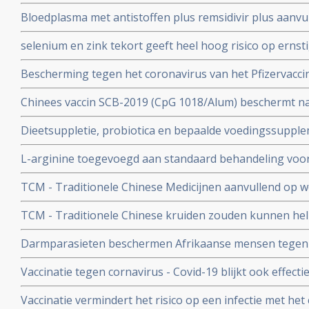
astmapatienten, blijkt gebruikt als neusspray effectief
Bloedplasma met antistoffen plus remsidivir plus aanvu
coronavirus - Covid-19
en aspirine moet president Donald Trump redden van he
selenium en zink tekort geeft heel hoog risico op ernst
aan het coronavirus - Covid-19. Blijkt uit nieuw onderzo
Bescherming tegen het coronavirus van het Pfizervacci
minder. Na 5 maanden is slechts nog 47 procent besch
Chinees vaccin SCB-2019 (CpG 1018/Alum) beschermt n
ziekenhuisopname en overlijden bij alle bekende varian
Dieetsuppletie, probiotica en bepaalde voedingssupple
Covid-19 blijkt uit SPECTRA fase III studie
of als aanvullende of alleenstaande behandeling van p
L-arginine toegevoegd aan standaard behandeling vo
coronavirus - SARS-CoV-2 - geeft interessante resultate
ernstige ziekte door coronavirus - Covid-19 verbetert 
studies
TCM - Traditionele Chinese Medicijnen aanvullend op we
ziekenhuisverblijf met
bij patienten met milde tot matige COVID-19 - coronavi
TCM - Traditionele Chinese kruiden zouden kunnen hel
Corona virus, zeggen Chinese onderzoekers
Darmparasieten beschermen Afrikaanse mensen tegen h
hun immuunsysteem reageert anders dan immuunsyst
Vaccinatie tegen cornavirus - Covid-19 blijkt ook effect
immuunziektes en mensen die immuunonderdrukkende 
Vaccinatie vermindert het risico op een infectie met het