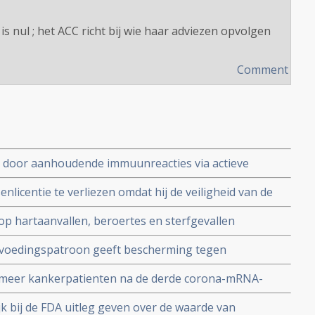
 is nul ; het ACC richt bij wie haar adviezen opvolgen
Comment
door aanhoudende immuunreacties via actieve
 het SARS-CoV-2 virus gecombineerd met
nlicentie te verliezen omdat hij de veiligheid van de
ussen Epstein-Barr-virus en cytomegalovirus bij
e stelde in een studierapport nadat zijn vader op 73
ng Covid
o op hartaanvallen, beroertes en sterfgevallen
eedt aan een hartaanval
ectie verhogen
s voedingspatroon geeft bescherming tegen
t meta analyse van 6 grote studies
d meer kankerpatienten na de derde corona-mRNA-
ndere jaren
jk bij de FDA uitleg geven over de waarde van