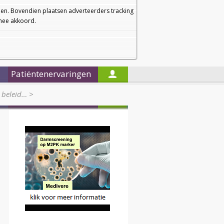
a
a
Startpagina
Nieuwsbrief
a
en. Bovendien plaatsen adverteerders tracking
rmee akkoord.
Alleen in de titels zoeken
Patiëntenervaringen
G beleid…
>