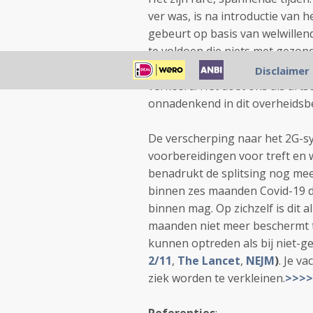
ver was, is na introductie van 
gebeurt op basis van welwille
te voldoen die niets met gezon
doorgevoerde uitsluiting van me
Disclaimer
verkeerd. Het doet ons als art
onnadenkend in dit overheidsb
De verscherping naar het 2G-s
voorbereidingen voor treft en 
benadrukt de splitsing nog mee
binnen zes maanden Covid-19 d
binnen mag. Op zichzelf is dit a
maanden niet meer beschermt te
kunnen optreden als bij niet-ge
2/11
,
The Lancet
,
NEJM
)
. Je va
ziek worden te verkleinen.
>>>>