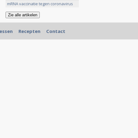
mRNA vaccinatie tegen coronavirus
>>
essen
Recepten
Contact