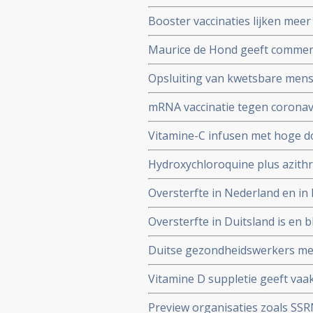
complementaire middelen en de s
Booster vaccinaties lijken meer
en waarschuwt voor gebruik va
Maurice de Hond geeft comment
Kuipers en verhoor van Fauci 
Opsluiting van kwetsbare mense
genadeloze analyse
de slechtst mogelijke resultate
mRNA vaccinatie tegen coronavi
natuurlijke infectie met Sars-
Vitamine-C infusen met hoge dos
besmet met het corona virus (C
Hydroxychloroquine plus azithr
Studie.
coronavirus besmetting bij pat
Oversterfte in Nederland en in h
Belgische studie
Oversterfte in Duitsland is en bl
peer reviewed studie en artsenco
Duitse gezondheidswerkers meld
coronavirus - Covid-19 vaker zie
Vitamine D suppletie geeft vaak
en derde vaccinatierondes
coronavirus - Covid-19 en al o
Preview organisaties zoals SS
analyse zien van alle studies we