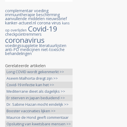
complementair
voeding
immuuntherapie
bescherming
aanvullende middelen
nieuwsbrief
corona virus
kanker-actueel.nl
kans
Covid-19
op overlijden
checkpointremmers
coronavirus
voedingssuppletie
literatuurlijsten
anti-PD medicijnen
niet-toxische
behandelingen
Gerelateerde artikelen
Long COVID wordt gekenmerkt >>
Aseem Malhorta dreigt zijn >>
Covid-19 infectie kan het >>
Mediterrane dieet als dagelijks >>
Er stierven in Japan beduidend >>
Dr. Sabine Hazan mocht eindelijk >>
Booster vaccinaties lijken >>
Maurice de Hond geeft commentaar
>>
Opsluiting van kwetsbare mensen >>