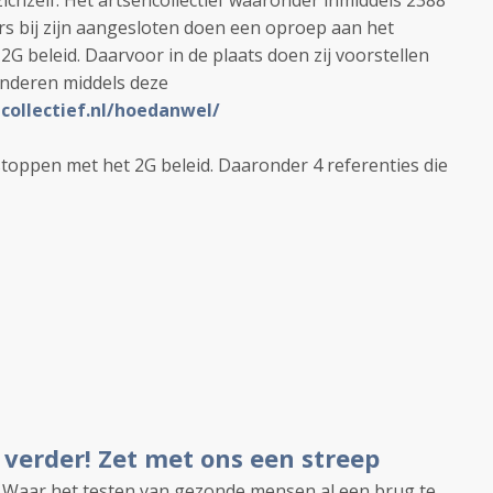
ichzelf. Het artsencollectief waaronder inmiddels 2388
s bij zijn aangesloten doen een oproep aan het
G beleid. Daarvoor in de plaats doen zij voorstellen
inderen middels deze
ncollectief.nl/hoedanwel/
stoppen met het 2G beleid. Daaronder 4 referenties die
t verder! Zet met ons een streep
n. Waar het testen van gezonde mensen al een brug te