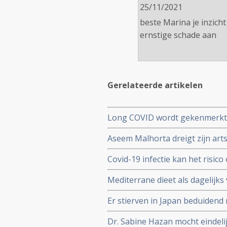
25/11/2021
beste Marina je inzicht
ernstige schade aan
Gerelateerde artikelen
Long COVID wordt gekenmerkt 
cytotoxische CD8+ T-cellen op
Aseem Malhorta dreigt zijn artse
immuunreacties op de herpesvir
Covid mRNA vaccins ter discussi
patienten met aanhoudende Lo
Covid-19 infectie kan het risic
jarige leeftijd plotseling overl
gedurende drie jaar na een inf
Mediterrane dieet als dagelijk
coronavirus - Covid-19 blijkt ui
Er stierven in Japan beduiden
vaccinatie in vergelijking met a
Dr. Sabine Hazan mocht eindeli