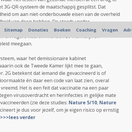
het 3G-QR-systeem de maatschappij gesplitst. Dat
ndheid om aan niet-onderbouwde eisen van de overheid
dheid van doen hebben. De steeds verder
nsen, jongeren en kinderen, is zowel verdrietig als
Sitemap
Donaties
Boeken
Coaching
Vragen
Adr
sen afvragen, waarom mensen zo makkelijk en
eleid meegaan.
ysteem, waar het demissionaire kabinet
waarin ook de Tweede Kamer lijkt mee te gaan,
r. 2G betekent dat iemand die gevaccineerd is of
oormaakte én daar een code van laat zien, overal
l vreemd. Het is een feit dat vaccinatie na een paar
gen virusoverdracht en herinfecties in gelijke mate
vaccineerden (zie deze studies:
Nature 5/10
,
Nature
ccineert je dus voor jezelf, om je eigen risico op ernstig
>>>lees verder