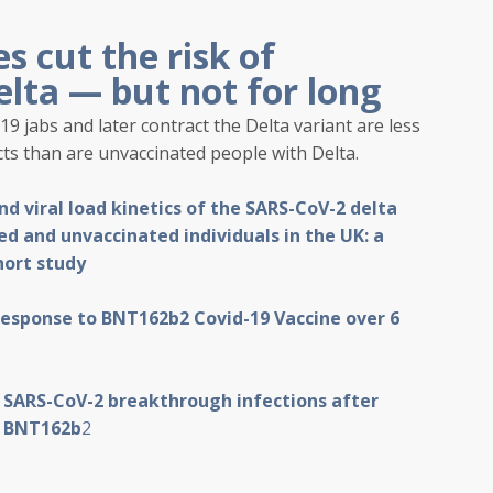
s cut the risk of
lta — but not for long
 jabs and later contract the Delta variant are less
tacts than are unvaccinated people with Delta.
 viral load kinetics of the SARS-CoV-2 delta
ted and unvaccinated individuals in the UK: a
hort study
sponse to BNT162b2 Covid-19 Vaccine over 6
nt SARS-CoV-2 breakthrough infections after
h BNT162b
2