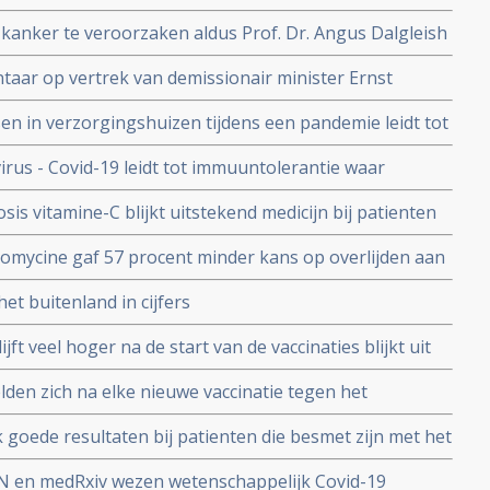
amenstelling van de darmflora bij Covid infectie.
 kanker te veroorzaken aldus Prof. Dr. Angus Dalgleish
n mRNA vaccins als booster.
aar op vertrek van demissionair minister Ernst
in Amerika en weerlegt RIVM onderzoeken in
n in verzorgingshuizen tijdens een pandemie leidt tot
n
rus - Covid-19 leidt tot immuuntolerantie waar
Cov-2 leidt tot langdurige duurzame bescherming
is vitamine-C blijkt uitstekend medicijn bij patienten
OVID-19) en al met longontstekingen, blijkt uit Chinese
omycine gaf 57 procent minder kans op overlijden aan
ienten opgenomen in het ziekenhuis blijkt uit grote
et buitenland in cijfers
ijft veel hoger na de start van de vaccinaties blijkt uit
llectief schrijft daarover
en zich na elke nieuwe vaccinatie tegen het
k blijkt uit vergelijkende studie tussen eerste, tweede
 goede resultaten bij patienten die besmet zijn met het
pgenomen in het ziekenhuis. Laat een grote meta-
RN en medRxiv wezen wetenschappelijk Covid-19
reldwijd