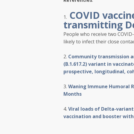
Referenties
:
COVID vaccine
1.
transmitting De
People who receive two COVID-19
likely to infect their close con
2.
Community transmission and
(B.1.617.2) variant in vaccina
prospective, longitudinal, co
3.
Waning Immune Humoral Re
Months
4.
Viral loads of Delta-varia
vaccination and booster wit