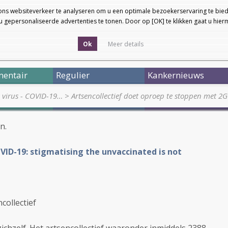
ons websiteverkeer te analyseren om u een optimale bezoekerservaring te bied
 gepersonaliseerde advertenties te tonen. Door op [OK] te klikken gaat u hie
Ok
Meer details
entair
Regulier
Kankernieuws
a virus - COVID-19…
>
Artsencollectief doet oproep te stoppen met 2
en.
VID-19: stigmatising the unvaccinated is not
collectief