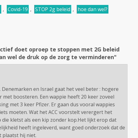
s
,
Covid-19
,
STOP 2g beleid
,
hoe dan wel?
ectief doet oproep te stoppen met 2G beleid
an wel de druk op de zorg te verminderen"
, Denemarken en Israel gaat het veel beter : hogere
er met boosteren. Een wappie heeft 20 keer zoveel
king met 3 keer Pfizer. Er gaan dus vooral wappies
ets moeten. Wat het ACC voorstelt verergert het
 die kletst als een kip zonder kop.Het lijkt erop dat
lijkheid heeft ingeleverd, want goed onderzoek dat de
plaatst hij niet.