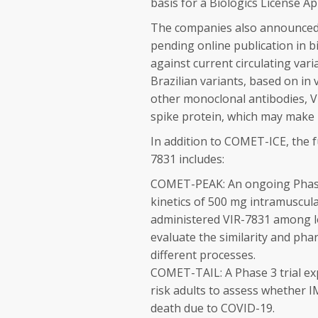
basis for a Biologics License A
The companies also announced 
pending online publication in b
against current circulating var
Brazilian variants, based on in 
other monoclonal antibodies, V
spike protein, which may make it
In addition to COMET-ICE, the 
7831 includes:
COMET-PEAK: An ongoing Phase 2
kinetics of 500 mg intramuscul
administered VIR-7831 among lo
evaluate the similarity and p
different processes.
COMET-TAIL: A Phase 3 trial exp
risk adults to assess whether 
death due to COVID-19.