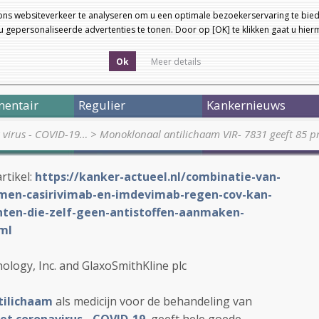
ons websiteverkeer te analyseren om u een optimale bezoekerservaring te bied
 gepersonaliseerde advertenties te tonen. Door op [OK] te klikken gaat u hie
Ok
Meer details
entair
Regulier
Kankernieuws
a virus - COVID-19…
>
Monoklonaal antilichaam VIR- 7831 geeft 85 p
rtikel:
https://kanker-actueel.nl/combinatie-van-
men-casirivimab-en-imdevimab-regen-cov-kan-
enten-die-zelf-geen-antistoffen-aanmaken-
ml
nology, Inc. and GlaxoSmithKline plc
tilichaam
als medicijn voor de behandeling van