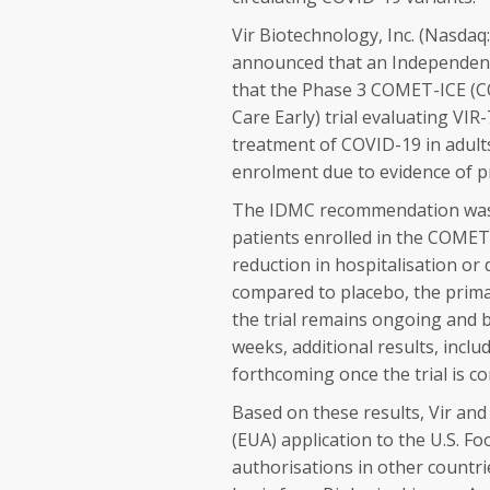
Vir Biotechnology, Inc. (Nasdaq
announced that an Independe
that the Phase 3 COMET-ICE (CO
Care Early) trial evaluating VI
treatment of COVID-19 in adults
enrolment due to evidence of p
The IDMC recommendation was b
patients enrolled in the COMET
reduction in hospitalisation or
compared to placebo, the primar
the trial remains ongoing and b
weeks, additional results, inclu
forthcoming once the trial is c
Based on these results, Vir an
(EUA) application to the U.S. F
authorisations in other countrie