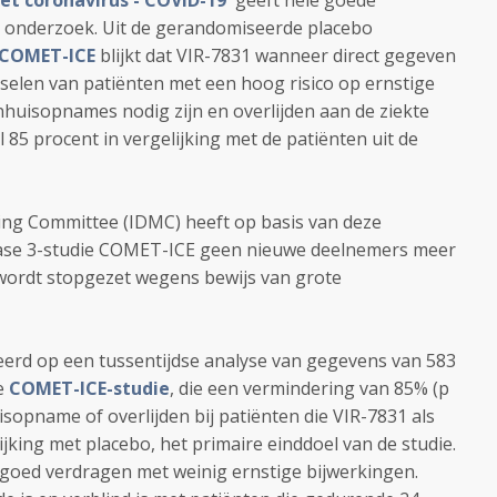
et coronavirus - COVID-19
geeft hele goede
ns onderzoek. Uit de gerandomiseerde placebo
COMET-ICE
blijkt dat VIR-7831 wanneer direct gegeven
selen van patiënten met een hoog risico op ernstige
nhuisopnames nodig zijn en overlijden aan de ziekte
5 procent in vergelijking met de patiënten uit de
ng Committee (IDMC) heeft op basis van deze
fase 3-studie COMET-ICE geen nieuwe deelnemers meer
wordt stopgezet wegens bewijs van grote
erd op een tussentijdse analyse van gegevens van 583
e
COMET-ICE-studie
, die een vermindering van 85% (p
sopname of overlijden bij patiënten die VIR-7831 als
king met placebo, het primaire einddoel van de studie.
goed verdragen met weinig ernstige bijwerkingen.