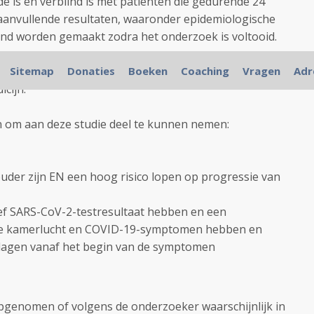
e is en verblind is met patiënten die gedurende 24
aanvullende resultaten, waaronder epidemiologische
end worden gemaakt zodra het onderzoek is voltooid.
rzoek tot goedkeuring voor VIR-7831 aangevraagd. Ook
Sitemap
Donaties
Boeken
Coaching
Vragen
Adr
icijn.
n om aan deze studie deel te kunnen nemen:
uder zijn EN een hoog risico lopen op progressie van
f SARS-CoV-2-testresultaat hebben en een
 de kamerlucht en COVID-19-symptomen hebben en
5 dagen vanaf het begin van de symptomen
pgenomen of volgens de onderzoeker waarschijnlijk in