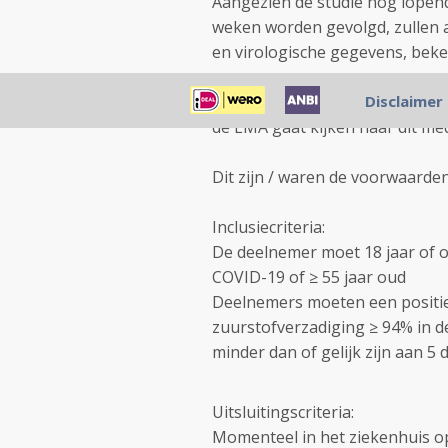
Aangezien de studie nog lopend
weken worden gevolgd, zullen 
en virologische gegevens, bek
Bij de FDA is inmiddels een ve
Disclaimer
de EMA gaat kijken naar dit med
Dit zijn / waren de voorwaarde
Inclusiecriteria:
De deelnemer moet 18 jaar of o
COVID-19 of ≥ 55 jaar oud
Deelnemers moeten een positie
zuurstofverzadiging ≥ 94% in
minder dan of gelijk zijn aan 
Uitsluitingscriteria:
Momenteel in het ziekenhuis o