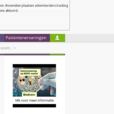
a
a
Startpagina
Nieuwsbrief
a
en. Bovendien plaatsen adverteerders tracking
rmee akkoord.
Alleen in de titels zoeken
Patiëntenervaringen
rocent…
>