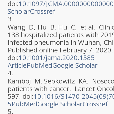
doi:
10.1097/JCMA.000000000000
Scholar
Crossref
3.
Wang D, Hu B, Hu C, et al. Clinica
138 hospitalized patients with 201
infected pneumonia in Wuhan, Ch
Published online February 7, 2020.
doi:
10.1001/jama.2020.1585
Article
PubMed
Google Scholar
4.
Kamboj M, Sepkowitz KA. Nosocomi
patients with cancer.
Lancet Onco
597. doi:
10.1016/S1470-2045(09)7
5
PubMed
Google Scholar
Crossref
5.