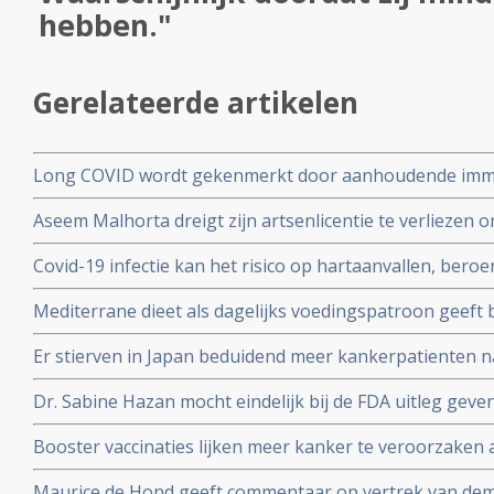
hebben."
Gerelateerde artikelen
Long COVID wordt gekenmerkt door aanhoudende immuu
cytotoxische CD8+ T-cellen op het SARS-CoV-2 virus g
Aseem Malhorta dreigt zijn artsenlicentie te verliezen o
immuunreacties op de herpesvirussen Epstein-Barr-viru
Covid mRNA vaccins ter discussie stelde in een studiera
patienten met aanhoudende Long Covid
Covid-19 infectie kan het risico op hartaanvallen, beroe
jarige leeftijd plotseling overleedt aan een hartaanval
gedurende drie jaar na een infectie verhogen
Mediterrane dieet als dagelijks voedingspatroon geeft
coronavirus - Covid-19 blijkt uit meta analyse van 6 gro
Er stierven in Japan beduidend meer kankerpatienten 
vaccinatie in vergelijking met andere jaren
Dr. Sabine Hazan mocht eindelijk bij de FDA uitleg gev
complementaire middelen en de samenstelling van de darm
Booster vaccinaties lijken meer kanker te veroorzaken a
en waarschuwt voor gebruik van mRNA vaccins als boos
Maurice de Hond geeft commentaar op vertrek van demi