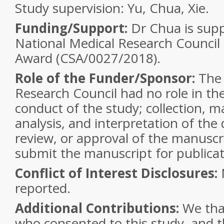
Study supervision:
Yu, Chua, Xie.
Funding/Support:
Dr Chua is sup
National Medical Research Council C
Award (CSA/0027/2018).
Role of the Funder/Sponsor:
The 
Research Council had no role in th
conduct of the study; collection,
analysis, and interpretation of the 
review, or approval of the manuscri
submit the manuscript for publicat
Conflict of Interest Disclosures:
N
reported.
Additional Contributions:
We than
who consented to this study, and t