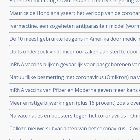
Patienten met Long Covid hebben al een verergering 
vermoeidheid, moeite met het reguleren van de lichaa
Maurice de Hond analyseert het verloop van de corona
disfunctie, zelfs na een lichte inspanning.
opeenvolgende artikelen.
Ivermectine, een zogeheten antiparasitair middel (worme
coronavirus - Covid-19 zeer goed te kunnen bestrijden.
De 10 meest gebruikte leugens in Amerika door medici e
studies blijkt zeer grote effectiviteit.
klakkeloos overgenomen rondom het corona virus en d
Duits onderzoek vindt meer oorzaken aan sterfte door 
buiten
hersenen, bloedvaten en hart (myocarditis) bij pathol
mRNA vaccins blijken gevaarlijk voor pasgeborenen va
overleden net na vaccinatie tegen coronavirus.
moeders. Minder bloedplasmacellen tast immuniteit aa
Natuurlijke besmetting met coronavirus (Omikron) na va
blijkt niet bruikbaar voor stamceltransplantaties.
bescherming, al zijn er twijfels over bescherming doo
mRNA vaccins van Pfizer en Moderna geven meer kans 
varianten van Omikron.
dat ze een ziekenhuisopname voorkomen. Blijkt uit nie
Meer ernstige bijwerkingen (plus 16 procent) zoals ove
studiegegevens
invaliditeit deden zich voor tijdens de studies van de 
Na vaccinaties en boosters tegen het coronavirus - Omik
Pfizer in vergelijking met de placebogroep
overige oorzaken blijkt uit grafieken bijgehouden en 
Talloze nieuwe subvarianten van het coronavirus - Cov
Herman Steigstra, Anton Theunissen en Maurice de Ho
boostervaccins en ontsnappen aan eigen immuunsysteem.