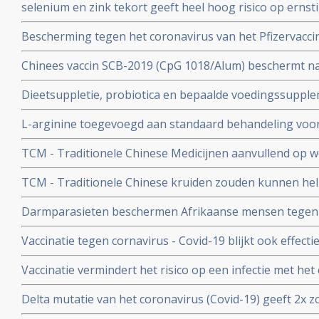
selenium en zink tekort geeft heel hoog risico op ernst
aan het coronavirus - Covid-19. Blijkt uit nieuw onderzo
Bescherming tegen het coronavirus van het Pfizervacci
minder. Na 5 maanden is slechts nog 47 procent besch
Chinees vaccin SCB-2019 (CpG 1018/Alum) beschermt n
ziekenhuisopname en overlijden bij alle bekende varian
Dieetsuppletie, probiotica en bepaalde voedingssupple
Covid-19 blijkt uit SPECTRA fase III studie
of als aanvullende of alleenstaande behandeling van p
L-arginine toegevoegd aan standaard behandeling vo
coronavirus - SARS-CoV-2 - geeft interessante resultate
ernstige ziekte door coronavirus - Covid-19 verbetert 
studies
TCM - Traditionele Chinese Medicijnen aanvullend op we
ziekenhuisverblijf met
bij patienten met milde tot matige COVID-19 - coronavi
TCM - Traditionele Chinese kruiden zouden kunnen hel
Corona virus, zeggen Chinese onderzoekers
Darmparasieten beschermen Afrikaanse mensen tegen h
hun immuunsysteem reageert anders dan immuunsyst
Vaccinatie tegen cornavirus - Covid-19 blijkt ook effect
immuunziektes en mensen die immuunonderdrukkende 
Vaccinatie vermindert het risico op een infectie met het
immuniteit van een eerdere infectie beschermt echter nog
Delta mutatie van het coronavirus (Covid-19) geeft 2x zo
keer. Dit toont groot onderzoek aan uit Israel
vs 4 procent) op ernstige ziekte dan de Alpha mutatie.