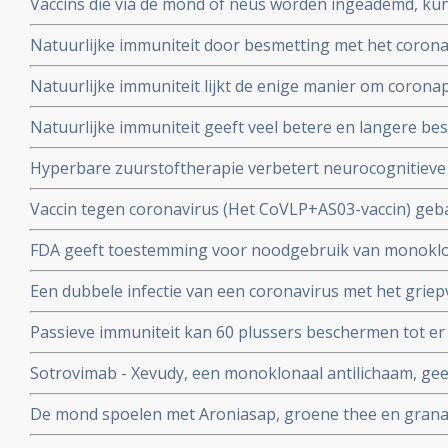
Vaccins die via de mond of neus worden ingeademd, ku
Twee mond- en neusvaccins krijgen goedkeuring in China
Natuurlijke immuniteit door besmetting met het corona
vs 23 procent) tegen Omicron varianten BA.4 en BA.5 da
Natuurlijke immuniteit lijkt de enige manier om corona
Zweeds onderzoek ziet effectiviteit van vaccins binnen
Natuurlijke immuniteit geeft veel betere en langere b
nagenoeg geen bescherming meer.
coronavirus - Covid-19 dan een vaccin dat zijn bescherming
Hyperbare zuurstoftherapie verbetert neurocognitiev
veroorzaakt door coronabesmetting bij patienten met 
Vaccin tegen coronavirus (Het CoVLP+AS03-vaccin) geba
stoffen geeft uitstekende bescherming tegen ziek word
FDA geeft toestemming voor noodgebruik van monoklo
ziekte (78 procent)
(tixagevimab plus cilgavimab) voor preventie van COVID
Een dubbele infectie van een coronavirus met het griep
immuunziekte die niet goed reageren op de goedgekeu
ziekte en meer ziekenhuisopnames en overlijdingen blijk
Passieve immuniteit kan 60 plussers beschermen tot er e
studie.
viroloog Jaap Goudsmid
Sotrovimab - Xevudy, een monoklonaal antilichaam, gee
bij patienten die reeds besmet zijn. EMA gaat snel goed
De mond spoelen met Aroniasap, groene thee en grana
gebruik in Europa.
het coronavirus - Covid-19 virus en geeft 80 tot 97 pr