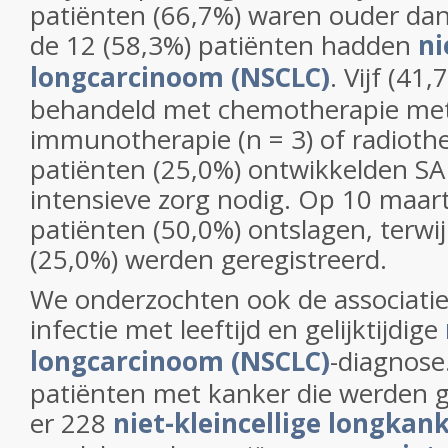
patiënten (66,7%) waren ouder dan
de 12 (58,3%) patiënten hadden
ni
longcarcinoom (NSCLC)
. Vijf (41
behandeld met chemotherapie met
immunotherapie (n = 3) of radiother
patiënten (25,0%) ontwikkelden SA
intensieve zorg nodig. Op 10 maar
patiënten (50,0%) ontslagen, terwij
(25,0%) werden geregistreerd.
We onderzochten ook de associati
infectie met leeftijd en gelijktijdige
longcarcinoom (NSCLC)
-diagnose
patiënten met kanker die werden 
er 228
niet-kleincellige longkan