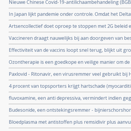
Nieuwe Chinese Covid-19-antilichaambehandeling (BG
doorgeven van virus.
Covid-19 - coronavirus is veelbelovend en neutraliseert 
In Japan lijkt pandemie onder controle. Omdat het Delta
Chinese coronapatienten
gemuteerd of omdat er veel ivermectine wordt gebruikt
Artsencollectief doet oproep te stoppen met 2G beleid 
de druk op de zorg te verminderen
Vaccineren draagt nauwelijks bij aan doorgeven van be
vaccineren lijkt juist doorgeven van besmettingen en o
Effectiviteit van de vaccins loopt snel terug, blijkt uit
stimuleren. Bewijst groot internationaal onderzoek in 6
onder 800.000 veteranen.
Ozontherapie is een goedkope en veilige manier om de 
virussen - de overvloedige zwavel bevattende aminozure
Paxlovid - Ritonavir, een virusremmer veel gebruikt bij 
SARS-CoV-2 aan te pakken en te elimineren
ziekenhuisopname bij kwetsbare coronapatiënten met 8
4 procent van topsporters krijgt hartschade (myocardit
tijd wordt ingenomen
na lichte klachten als na ernstige klachten blijkt uit n
fluvoxamine, een anti depressiva, vermindert indien ge
het risico op overlijden met 90 procent door COVID-19
Budesonide, een ontstekingsremmer - bijnierschorshor
met de ziekte om intensieve medische zorg te krijgen
astmapatienten, blijkt gebruikt als neusspray effectief
Bloedplasma met antistoffen plus remsidivir plus aanvu
coronavirus - Covid-19
en aspirine moet president Donald Trump redden van he