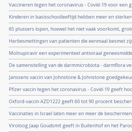
Vaccineren tegen het coronavirus - Covid-19 voor een 
anderen over te dragen
patienten en kan duizenden sterfgevallen voorkomen, bli
Kinderen in basisschoolleeftijd hebben meer en sterker
studie.
besmet te zijn geweest met het coronavirus - Covid-19
65 plussers lopen, hoewel het niet vaak voorkomt, gro
besmetting met het coronavirus - Covid-19 dan jonger
Herbesmettingen van patienten die eenmaal besmet zij
- Covid-19 komen zelden voor blijkt uit nieuwe studieg
Molnupiravir een experimenteel antiviraal geneesmiddel,
virussen, waaronder coronavirussen en specifiek SARS
De samenstelling van de darmmicrobiota - darmflora ve
coronavirus verdwenen bij alle deelnemende patienten.
COVID-19, vooral de functies in het darmmicrobioom die
Janssens vaccin van Johnstone & Johnstone goedgekeur
immuunreacties beinvloeden de ernst van de ziekte va
vaccin tegen het coronavirus.
Pfizer vaccin tegen het coronavirus - Covid-19 geeft h
met 90 procent effectiviteit, maar er zijn nog veel vra
Oxford-vaccin AZD1222 geeft 60 tot 90 procent bescher
Covid-19 zegt producent Astrazeneca in een persberich
Vaccinaties in Israel laten meer en meer de beschermend
een maand meer jongeren opgenomen dan ouderen in d
Viroloog Jaap Goudsmit geeft in Buitenhof en het Paro