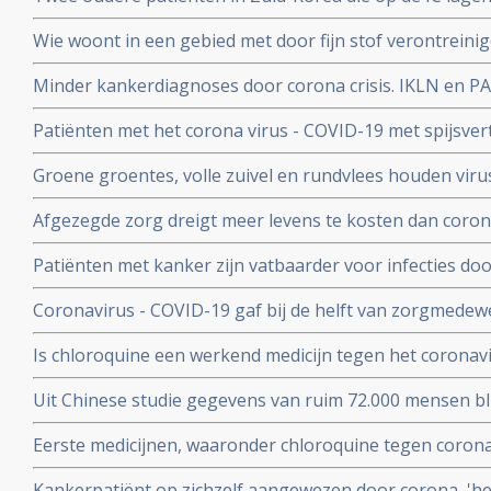
corona virus door bloedplasma behandeling van geneze
Wie woont in een gebied met door fijn stof verontreini
groter risico op overlijden aan corona virus in vergeli
Minder kankerdiagnoses door corona crisis. IKLN en PA
zuiverder lucht
effecten op langere termijn schrijven zij in een brief.
Patiënten met het corona virus - COVID-19 met spijsve
slechtere prognose om te overleven dan patiënten zond
Groene groentes, volle zuivel en rundvlees houden viru
blijkt uit studie van kinderarts Ellen van der Gaag. En 
Afgezegde zorg dreigt meer levens te kosten dan corona v
virus (COVID-19)
van Gupta Strategists, een adviesbureau gericht op de
Patiënten met kanker zijn vatbaarder voor infecties d
(beenmergonderdrukking) veroorzaakt door hun ziekte
Coronavirus - COVID-19 gaf bij de helft van zorgmedewe
overleden daardoor relatief meer kankerpatienten door
verkoudheid en geen koorts en zij bleven gewoon werken
Is chloroquine een werkend medicijn tegen het coronavi
onderzoek bij 86 zorgmedewerkers
wel op. Hier een paar studies
Uit Chinese studie gegevens van ruim 72.000 mensen bl
mensen besmet met het corona virus - Covid-19 alleen m
Eerste medicijnen, waaronder chloroquine tegen corona 
herstelt
uitstekend te werken. 80 procent minder virus in bloed
Kankerpatiënt op zichzelf aangewezen door corona, 'het i