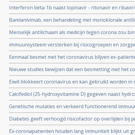
bij patienten besmet met het coronavirus - Covid-19 di
Interferon bèta-1b naast lopinavir - ritonavir en ribavir
ziekenhuis.
behandeling van patiënten met COVID-19 dan lopinavir e
Bamlanivimab, een behandeling met monoklonale antili
Interferon bèta-1b
met het coronavirus - Covid-19 krijgt toestemming van
Menselijk antilichaam als medicijn tegen corona zou b
uitstekende resultaten.
kunnen leveren volgens onderzoekers van Erasmus M
immuunsysteem versterken bij risicogroepen en zorgpe
wachten op vaccin, aldus Immunoloog dr. Carla Peeters
Eenmaal besmet met het coronavirus blijven ex-patient
studie. Immuniteit voor Covid-19-infectie blijft minsten
Nieuwe studies bewijzen dat een besmetting met het co
waarschijnlijk langer dan dat.
langdurige immuniteit geeft door IgM en IgA antistoff
Eiwit blokkeert coronavirus en kan gebruikt worden in 
immuunsysteem
mondkapje zou dan niet meer nodig zijn.
Calcifediol (25-hydroxyvitamine D) gegeven naast hydr
in vroeg stadium van een behandeling voor COVID-19-p
Genetische mutaties en verkeerd functionerend immuu
het aantal opnames op de intensive care-afdeling en vo
interferon type 1 komt voor bij ca 10 tot 15 procent va
Diabetes geeft verhoogd risicofactor op overlijden bij
coronavirus - COVID-19, zelfs na correctie voor obesi
Ex-coronapatienten houden lang immuniteit blijkt uit gr
en relevante andere aandoeningen - comorbiditeit