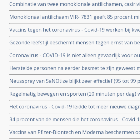
Combinatie van twee monoklonale antilichamen, casiri
COV) kan ernstig zieke Covid-19 patienten die zelf gee
Monoklonaal antilichaam VIR- 7831 geeft 85 procent m
behoeden voor overlijden
overlijden bij patienten met het coronavirus - COVID-19
Vaccins tegen het coronavirus - Covid-19 werken bij k
vergelijking met placebo
kankerpatienten onvoldoende blijkt uit groot Nederlan
Gezonde leefstijl beschermt mensen tegen ernst van b
- Covid-19. Blijkt uit groot Engels bevolkingsonderzoek
Coronavirus - COVID-19 is niet alleen gevaarlijk voor 
volwassenen van middelbare leeftijd blijkt uit grote rev
Herstelde personen na eerder besmet te zijn geweest 
waren niet besmettelijk voor anderen blijkt uit retrospec
Neusspray van SaNOtize blijkt zeer effectief (95 tot 99 
professionele basketballers en personeel.
met het coronavirus - Covid-19 zowel bij lichte als ernst
Regelmatig bewegen en sporten (20 minuten per dag) 
en leidt tot minder ziekenhuisopnames en sterfte door 
Het coronavirus - Covid-19 leidde tot meer nieuwe dia
uitzaaiingen dan gebruikelijk. Ook werden behandeling
34 procent van de mensen die het coronavirus - Covid-
uitgesteld en onderbroken
problemen en werd een neurologische of psychologisch
Vaccins van Pfizer-Biontech en Moderna beschermen o
coronavirus aan anderen. Wie is gevaccineerd blijkt het