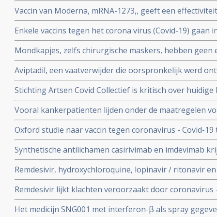
vitamine D tegen Covid-19. Er is steeds meer bewijs da
Vaccin van Moderna, mRNA-1273,, geeft een effectivitei
coronavirus - Covid-19
19 blijkt uit een tussenevaluatie.
Enkele vaccins tegen het corona virus (Covid-19) gaan in
onderzocht worden na goede resultaten bij groepen m
Mondkapjes, zelfs chirurgische maskers, hebben geen eff
tientallen gerandomiseerde studies. Dit in tegenstellin
Aviptadil, een vaatverwijder die oorspronkelijk werd on
Nederlandse regering van ons eist.
te behandelen geeft betere overleving bij ernstig ziek
Stichting Artsen Covid Collectief is kritisch over huidig
procent versus 27 procent
het coronavirus - Covid-19 en pleit voor veel meer prev
Vooral kankerpatienten lijden onder de maatregelen vo
omdat hun behandelingen en diagnoses te lang worden 
Oxford studie naar vaccin tegen coronavirus - Covid-19
immuunrespons bij ouderen (55+), de groep met het hoo
Synthetische antilichamen casirivimab en imdevimab k
authorization (EUA) voor gebruik bij patienten besmet 
Remdesivir, hydroxychloroquine, lopinavir / ritonavir e
met milde klachten
geen effect als behandeling van patienten opgenomen 
Remdesivir lijkt klachten veroorzaakt door coronavirus 
coronabesmetting.
maar is weinig bewijs voor.
Het medicijn SNG001 met interferon-β als spray gegeve