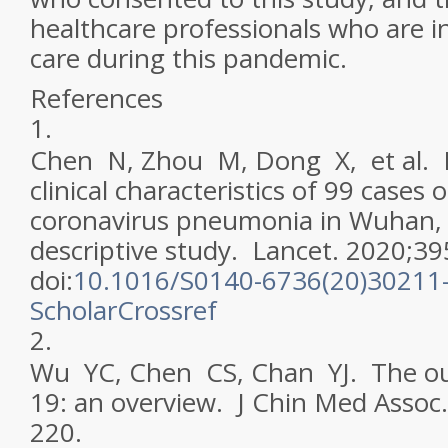
healthcare professionals who are in
care during this pandemic.
References
1.
Chen N, Zhou M, Dong X, et al. E
clinical characteristics of 99 cases
coronavirus pneumonia in Wuhan, 
descriptive study.
Lancet
. 2020;39
doi:
10.1016/S0140-6736(20)30211
Scholar
Crossref
2.
Wu YC, Chen CS, Chan YJ. The ou
19: an overview.
J Chin Med Assoc
220.