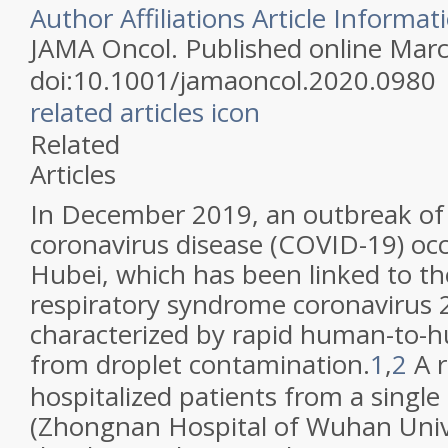
Author Affiliations
Article Informat
JAMA Oncol.
Published online Marc
doi:10.1001/jamaoncol.2020.0980
related articles icon
Related
Articles
In December 2019, an outbreak of
coronavirus disease (COVID-19) oc
Hubei, which has been linked to th
respiratory syndrome coronavirus 2 
characterized by rapid human-to-
from droplet contamination.
1
,
2
A r
hospitalized patients from a single 
(Zhongnan Hospital of Wuhan Unive