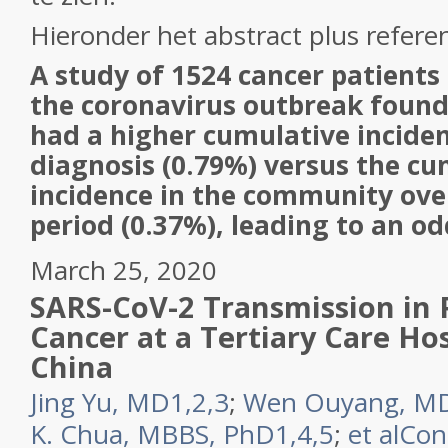
Hieronder het abstract plus referent
A study of 1524 cancer patient
the coronavirus outbreak found
had a higher cumulative incide
diagnosis (0.79%) versus the cu
incidence in the community ove
period (0.37%), leading to an odd
March
25,
2020
SARS-CoV-2 Transmission in 
Cancer at a Tertiary Care Ho
China
Jing Yu, MD
1,2,3
;
Wen Ouyang, M
K. Chua, MBBS, PhD
1,4,5
;
et al
Con