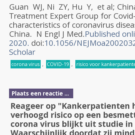
Guan WJ, Ni ZY, Hu Y, et al; Chin
Treatment Expert Group for Covid-
characteristics of coronavirus dise
China.
N Engl J Med
.
Published onl
2020.
doi:
10.1056/NEJMoa200203
Scholar
corona virus
,
COVID-19
,
risico voor kankerpatient
Plaats een reactie ...
Reageer op "Kankerpatienten 
verhoogd risico op een besmet
corona virus blijkt uit studie i
Waarschijnlijk doordat zij min