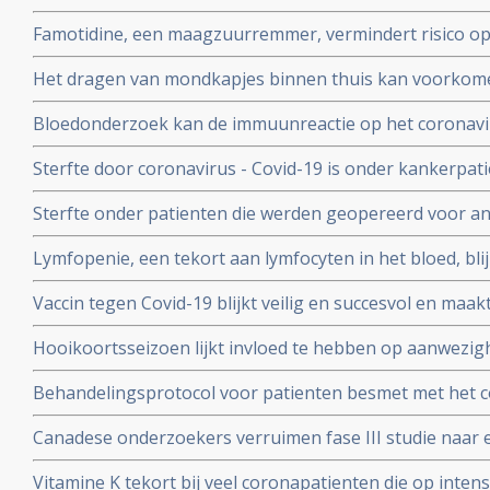
coronavirus - Covid-19 te verminderen. Blijkt uit grote 
Famotidine, een maagzuurremmer, vermindert risico op 
COVID-19, en voorkomt dat er mechanisch beademd moet
Het dragen van mondkapjes binnen thuis kan voorkome
onder 1000 coronapatienten
besmet worden met het coronavirus - COVID-19 blijkt ui
Bloedonderzoek kan de immuunreactie op het coronavi
volgen en voorspellen hoe de ziekte zich zal ontwikkele
Sterfte door coronavirus - Covid-19 is onder kankerpati
met mensen zonder kanker maar voor extra risico door
Sterfte onder patienten die werden geopereerd voor an
bewijs. Blijkt uit grote internationale studie.
beduidend hoger bij mensen die vooraf of binnen een
Lymfopenie, een tekort aan lymfocyten in het bloed, bl
met het coronavirus - Covid-19 blijkt uit grote internati
ernst van klachten en sterfterisico bij patienten besmet
Vaccin tegen Covid-19 blijkt veilig en succesvol en maakt
19
van de 108 deelnemers aan Chinese studie
Hooikoortsseizoen lijkt invloed te hebben op aanwezighe
virus (COVID-19) blijkt uit studie van Erasmus MC
Behandelingsprotocol voor patienten besmet met het 
combinatie van corticosteroïden, hoge dosis intraveneu
Canadese onderzoekers verruimen fase III studie naar 
bloedverdunners blijkt succesvolle aanpak
dosis vitamine C bij sepsis met opnemen van patienten
Vitamine K tekort bij veel coronapatienten die op int
studieprotocol