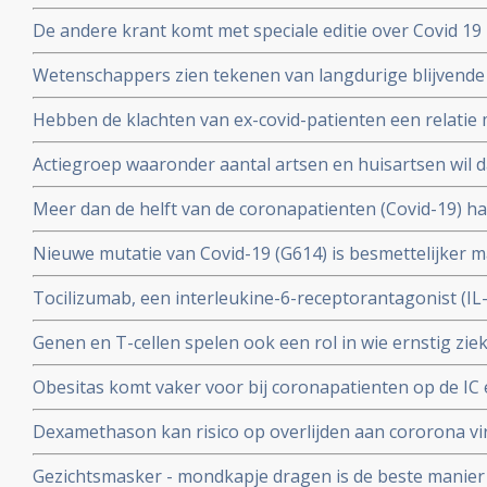
procent van besmette personen had antistoffen en 44 p
De andere krant komt met speciale editie over Covid 19 
mensen had antistoffen en immuniteit.
kritische artikelen die zeker ook gelezen zouden moet
Wetenschappers zien tekenen van langdurige blijvende
coronavirus - Covid-19, zelfs na milde infecties. Blijkt ui
Hebben de klachten van ex-covid-patienten een relatie 
vermoeidheidssyndroom? Er zijn wel heel veel overeen
Actiegroep waaronder aantal artsen en huisartsen wil 
wetenschappers
mogelijkheid moet krijgen om de huisarts te vragen o
Meer dan de helft van de coronapatienten (Covid-19) 
standaard aanpak voor covid-19 zoals die nu geldt.
hoest (84%), koorts (80%), spierpijn (63%), koude rillin
Nieuwe mutatie van Covid-19 (G614) is besmettelijker m
hoofdpijn (59%), en kortademigheid (57%)
verklaart hoge aantal besmettingen in USA. En nieuwe
Tocilizumab, een interleukine-6-receptorantagonist (I
D614 van het Covid-19 virus over zodra deze kruisen.
verbetert overleving, minder mechanische beademing n
Genen en T-cellen spelen ook een rol in wie ernstig zie
klachten van patienten met het cytokine-release-syndr
minder ziek blijkt uit verschillende nieuwe studies
COVID-19
Obesitas komt vaker voor bij coronapatienten op de IC en
met de algehele bevolking in Frankrijk. Ook elders is ob
Dexamethason kan risico op overlijden aan cororona vi
te krijgen
wanneer patienten eenmaal aan de beademing liggen. M
Gezichtsmasker - mondkapje dragen is de beste manier