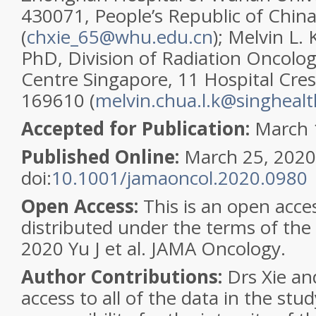
430071, People’s Republic of Chin
(
chxie_65@whu.edu.cn
); Melvin L.
PhD, Division of Radiation Oncolog
Centre Singapore, 11 Hospital Cre
169610 (
melvin.chua.l.k@singheal
Accepted for Publication:
March 1
Published Online:
March 25, 2020
doi:
10.1001/jamaoncol.2020.0980
Open Access:
This is an open acces
distributed under the terms of the
2020 Yu J et al.
JAMA Oncology
.
Author Contributions:
Drs Xie an
access to all of the data in the stu