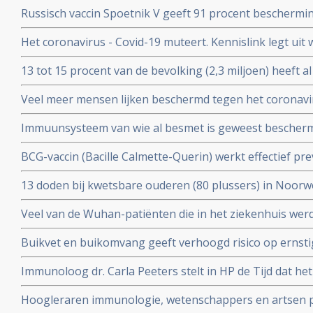
snel van de maatregelen afkomen. Vaccineer alle 60 pl
Russisch vaccin Spoetnik V geeft 91 procent beschermi
procent bescherming tegen ernstig ziek worden. Blijkt ui
Het coronavirus - Covid-19 muteert. Kennislink legt uit
tussenresultaten
vaccins bv.
13 tot 15 procent van de bevolking (2,3 miljoen) heeft a
coronavirus aangemaakt en hebben al langdurende imm
Veel meer mensen lijken beschermd tegen het coronavir
opgebouwd. Blijkt uit onderzoek van bloedbank Sanqu
gedacht. Door vroegere besmettingen met verkoudhei
bloeddonoren.
Immuunsysteem van wie al besmet is geweest bescher
immuniteit opgebouwd.
uit ons immuunsysteem ook tegen nieuwe mutaties zoa
BCG-vaccin (Bacille Calmette-Querin) werkt effectief p
Braziliaanse mutaties van het coronavirus - Covid-19 be
ziekten – mogelijk ook tegen COVID-19. RADBOUD gaat
13 doden bij kwetsbare ouderen (80 plussers) in Noorw
uitstekende resultaten uit studie met ouderen.
vaccin van Pfizer of Moderna.
Veel van de Wuhan-patiënten die in het ziekenhuis w
had zes maanden later nog steeds symptomen, zo blijkt 
Buikvet en buikomvang geeft verhoogd risico op ernsti
coronavirus - Covid-19 blijkt uit Nederlandse studie
Immunoloog dr. Carla Peeters stelt in HP de Tijd dat he
risico's is. En onderbouwt dat met ervaringen met het gr
Hoogleraren immunologie, wetenschappers en artsen pl