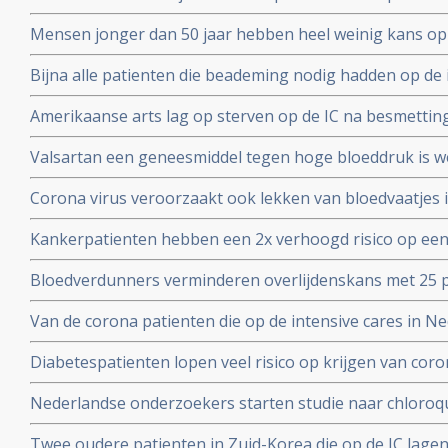
en beademing nodig hadden blijkt uit Nederlands onde
Mensen jonger dan 50 jaar hebben heel weinig kans op
met het coronavirus, blijkt uit onderzoek van de Unive
Bijna alle patienten die beademing nodig hadden op de 
Yorkse ziekenhuizen overleden (88 procent). Diabetes, 
Amerikaanse arts lag op sterven op de IC na besmettin
waren de belangrijkste factoren
infusen met hoge dosis vitamine C redde zijn leven vert
Valsartan een geneesmiddel tegen hoge bloeddruk is w
het corona virus. Nederlandse onderzoekers aan de Ra
Corona virus veroorzaakt ook lekken van bloedvaatjes 
gerandomiseerd onderzoek. ]
de ACE2-receptoren en maakt dit corona virus nog geva
Kankerpatienten hebben een 2x verhoogd risico op een
onderzoekers aan de Radboud universiteit
virus blijkt uit studie in Wujang. Waarschijnlijk doorda
Bloedverdunners verminderen overlijdenskans met 25 p
corona virus die een SOHA score - sepsis-geïnduceerde 
Van de corona patienten die op de intensive cares in 
hadden bij opname op de Intensive Care
32 procent mensen met ernstig overgewicht en obesita
Diabetespatienten lopen veel risico op krijgen van coron
eerste Nederlandse onderzoek onder 100 patienten. 25
Nederlandse onderzoekers starten studie naar chloroqu
patienten die besmet zijn met het coronavirus - COVID-
Twee oudere patienten in Zuid-Korea die op de IC lagen