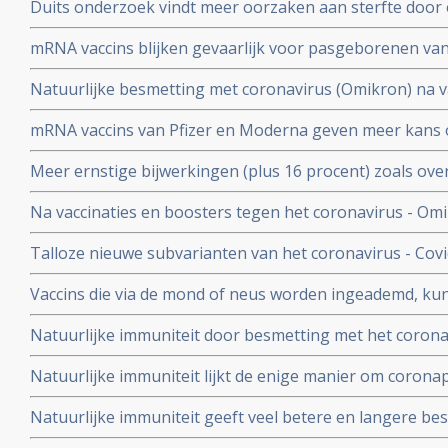
Duits onderzoek vindt meer oorzaken aan sterfte door 
buiten
hersenen, bloedvaten en hart (myocarditis) bij pathol
mRNA vaccins blijken gevaarlijk voor pasgeborenen va
overleden net na vaccinatie tegen coronavirus.
moeders. Minder bloedplasmacellen tast immuniteit aa
Natuurlijke besmetting met coronavirus (Omikron) na va
blijkt niet bruikbaar voor stamceltransplantaties.
bescherming, al zijn er twijfels over bescherming doo
mRNA vaccins van Pfizer en Moderna geven meer kans 
varianten van Omikron.
dat ze een ziekenhuisopname voorkomen. Blijkt uit nie
Meer ernstige bijwerkingen (plus 16 procent) zoals ove
studiegegevens
invaliditeit deden zich voor tijdens de studies van de 
Na vaccinaties en boosters tegen het coronavirus - Omik
Pfizer in vergelijking met de placebogroep
overige oorzaken blijkt uit grafieken bijgehouden en 
Talloze nieuwe subvarianten van het coronavirus - Cov
Herman Steigstra, Anton Theunissen en Maurice de Ho
boostervaccins en ontsnappen aan eigen immuunsysteem.
Vaccins die via de mond of neus worden ingeademd, ku
Twee mond- en neusvaccins krijgen goedkeuring in China
Natuurlijke immuniteit door besmetting met het corona
vs 23 procent) tegen Omicron varianten BA.4 en BA.5 da
Natuurlijke immuniteit lijkt de enige manier om corona
Zweeds onderzoek ziet effectiviteit van vaccins binnen
Natuurlijke immuniteit geeft veel betere en langere b
nagenoeg geen bescherming meer.
coronavirus - Covid-19 dan een vaccin dat zijn bescherming