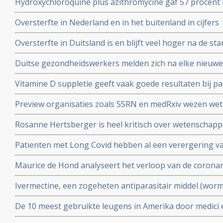
Hydroxychloroquine plus azithromycine gaf 57 procent 
Studie.
coronavirus besmetting bij patienten opgenomen in het 
Oversterfte in Nederland en in het buitenland in cijfers
Belgische studie
Oversterfte in Duitsland is en blijft veel hoger na de star
peer reviewed studie en artsencollectief schrijft daarov
Duitse gezondheidswerkers melden zich na elke nieuwe 
coronavirus - Covid-19 vaker ziek blijkt uit vergelijkend
Vitamine D suppletie geeft vaak goede resultaten bij pa
en derde vaccinatierondes
coronavirus - Covid-19 en al opgenomen in het ziekenhu
Preview organisaties zoals SSRN en medRxiv wezen wet
analyse zien van alle studies wereldwijd
onderzoek af als die afweken van Amerikaans overheid
Rosanne Hertsberger is heel kritisch over wetenschapper
de maatregelen.
gemanipuleeerd zwegen over misvattingen tijdens de co
Patienten met Long Covid hebben al een verergering 
vermoeidheid, moeite met het reguleren van de lichaa
Maurice de Hond analyseert het verloop van de corona
disfunctie, zelfs na een lichte inspanning.
opeenvolgende artikelen.
Ivermectine, een zogeheten antiparasitair middel (worme
coronavirus - Covid-19 zeer goed te kunnen bestrijden.
De 10 meest gebruikte leugens in Amerika door medici e
studies blijkt zeer grote effectiviteit.
klakkeloos overgenomen rondom het corona virus en d