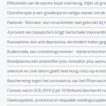
Effectiviteit van de vaccins loopt snel terug, blijkt uit
stimuleren. Bewijst groot internationaal onderzoek in 6
onder 800.000 veteranen.
Ozontherapie is een goedkope en veilige manier om de 
virussen - de overvloedige zwavel bevattende aminozure
Paxlovid - Ritonavir, een virusremmer veel gebruikt bij 
SARS-CoV-2 aan te pakken en te elimineren
ziekenhuisopname bij kwetsbare coronapatiënten met 8
4 procent van topsporters krijgt hartschade (myocardit
tijd wordt ingenomen
na lichte klachten als na ernstige klachten blijkt uit n
fluvoxamine, een anti depressiva, vermindert indien ge
het risico op overlijden met 90 procent door COVID-19
Budesonide, een ontstekingsremmer - bijnierschorshor
met de ziekte om intensieve medische zorg te krijgen
astmapatienten, blijkt gebruikt als neusspray effectief
Bloedplasma met antistoffen plus remsidivir plus aanvu
coronavirus - Covid-19
en aspirine moet president Donald Trump redden van he
selenium en zink tekort geeft heel hoog risico op ernst
aan het coronavirus - Covid-19. Blijkt uit nieuw onderzo
Bescherming tegen het coronavirus van het Pfizervacci
minder. Na 5 maanden is slechts nog 47 procent besch
Chinees vaccin SCB-2019 (CpG 1018/Alum) beschermt n
ziekenhuisopname en overlijden bij alle bekende varian
Dieetsuppletie, probiotica en bepaalde voedingssupple
Covid-19 blijkt uit SPECTRA fase III studie
of als aanvullende of alleenstaande behandeling van p