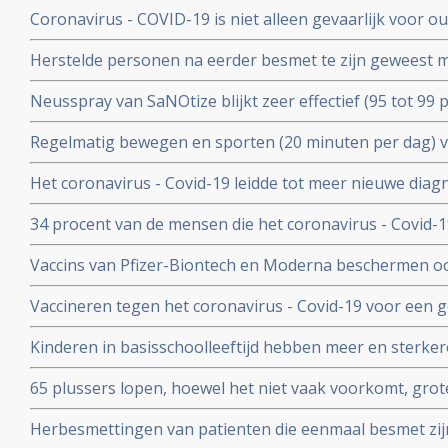
- Covid-19. Blijkt uit groot Engels bevolkingsonderzoek
Coronavirus - COVID-19 is niet alleen gevaarlijk voor 
volwassenen van middelbare leeftijd blijkt uit grote rev
Herstelde personen na eerder besmet te zijn geweest 
waren niet besmettelijk voor anderen blijkt uit retrospec
Neusspray van SaNOtize blijkt zeer effectief (95 tot 99 
professionele basketballers en personeel.
met het coronavirus - Covid-19 zowel bij lichte als ernst
Regelmatig bewegen en sporten (20 minuten per dag) 
en leidt tot minder ziekenhuisopnames en sterfte door 
Het coronavirus - Covid-19 leidde tot meer nieuwe dia
uitzaaiingen dan gebruikelijk. Ook werden behandeling
34 procent van de mensen die het coronavirus - Covid-
uitgesteld en onderbroken
problemen en werd een neurologische of psychologisch
Vaccins van Pfizer-Biontech en Moderna beschermen o
coronavirus aan anderen. Wie is gevaccineerd blijkt het
Vaccineren tegen het coronavirus - Covid-19 voor een 
anderen over te dragen
patienten en kan duizenden sterfgevallen voorkomen, bli
Kinderen in basisschoolleeftijd hebben meer en sterker
studie.
besmet te zijn geweest met het coronavirus - Covid-19
65 plussers lopen, hoewel het niet vaak voorkomt, gro
besmetting met het coronavirus - Covid-19 dan jonger
Herbesmettingen van patienten die eenmaal besmet zij