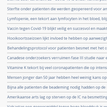
met mensen zonder kanker maar voor extra risico door
Sterfte onder patienten die werden geopereerd voor an
bewijs. Blijkt uit grote internationale studie.
beduidend hoger bij mensen die vooraf of binnen een
Lymfopenie, een tekort aan lymfocyten in het bloed, bl
met het coronavirus - Covid-19 blijkt uit grote internati
ernst van klachten en sterfterisico bij patienten besmet
Vaccin tegen Covid-19 blijkt veilig en succesvol en maakt
19
van de 108 deelnemers aan Chinese studie
Hooikoortsseizoen lijkt invloed te hebben op aanwezighe
virus (COVID-19) blijkt uit studie van Erasmus MC
Behandelingsprotocol voor patienten besmet met het 
combinatie van corticosteroïden, hoge dosis intraveneu
Canadese onderzoekers verruimen fase III studie naar 
bloedverdunners blijkt succesvolle aanpak
dosis vitamine C bij sepsis met opnemen van patienten
Vitamine K tekort bij veel coronapatienten die op int
studieprotocol
en beademing nodig hadden blijkt uit Nederlands onde
Mensen jonger dan 50 jaar hebben heel weinig kans op
met het coronavirus, blijkt uit onderzoek van de Unive
Bijna alle patienten die beademing nodig hadden op de 
Yorkse ziekenhuizen overleden (88 procent). Diabetes, 
Amerikaanse arts lag op sterven op de IC na besmettin
waren de belangrijkste factoren
infusen met hoge dosis vitamine C redde zijn leven vert
Valsartan een geneesmiddel tegen hoge bloeddruk is w