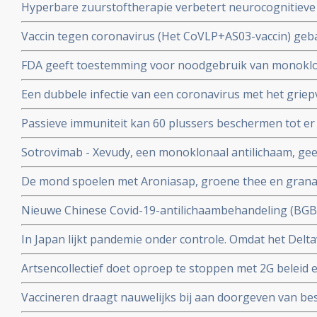
Hyperbare zuurstoftherapie verbetert neurocognitiev
veroorzaakt door coronabesmetting bij patienten met 
Vaccin tegen coronavirus (Het CoVLP+AS03-vaccin) geba
stoffen geeft uitstekende bescherming tegen ziek word
FDA geeft toestemming voor noodgebruik van monoklo
ziekte (78 procent)
(tixagevimab plus cilgavimab) voor preventie van COVID
Een dubbele infectie van een coronavirus met het griep
immuunziekte die niet goed reageren op de goedgekeu
ziekte en meer ziekenhuisopnames en overlijdingen blijk
Passieve immuniteit kan 60 plussers beschermen tot er e
studie.
viroloog Jaap Goudsmid
Sotrovimab - Xevudy, een monoklonaal antilichaam, gee
bij patienten die reeds besmet zijn. EMA gaat snel goed
De mond spoelen met Aroniasap, groene thee en grana
gebruik in Europa.
het coronavirus - Covid-19 virus en geeft 80 tot 97 pr
Nieuwe Chinese Covid-19-antilichaambehandeling (BG
doorgeven van virus.
Covid-19 - coronavirus is veelbelovend en neutraliseert 
In Japan lijkt pandemie onder controle. Omdat het Delta
Chinese coronapatienten
gemuteerd of omdat er veel ivermectine wordt gebruikt
Artsencollectief doet oproep te stoppen met 2G beleid 
de druk op de zorg te verminderen
Vaccineren draagt nauwelijks bij aan doorgeven van be
vaccineren lijkt juist doorgeven van besmettingen en o