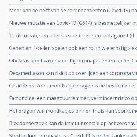
mogelijkheid moet krijgen om de huisarts te vragen o
Meer dan de helft van de coronapatienten (Covid-19) 
standaard aanpak voor covid-19 zoals die nu geldt.
hoest (84%), koorts (80%), spierpijn (63%), koude rillin
Nieuwe mutatie van Covid-19 (G614) is besmettelijker m
hoofdpijn (59%), en kortademigheid (57%)
verklaart hoge aantal besmettingen in USA. En nieuwe
Tocilizumab, een interleukine-6-receptorantagonist (I
D614 van het Covid-19 virus over zodra deze kruisen.
verbetert overleving, minder mechanische beademing n
Genen en T-cellen spelen ook een rol in wie ernstig zie
klachten van patienten met het cytokine-release-syndr
minder ziek blijkt uit verschillende nieuwe studies
COVID-19
Obesitas komt vaker voor bij coronapatienten op de IC en
met de algehele bevolking in Frankrijk. Ook elders is ob
Dexamethason kan risico op overlijden aan cororona vi
te krijgen
wanneer patienten eenmaal aan de beademing liggen. M
Gezichtsmasker - mondkapje dragen is de beste manier
coronavirus - Covid-19 te verminderen. Blijkt uit grote 
Famotidine, een maagzuurremmer, vermindert risico op 
COVID-19, en voorkomt dat er mechanisch beademd moet
Het dragen van mondkapjes binnen thuis kan voorkome
onder 1000 coronapatienten
besmet worden met het coronavirus - COVID-19 blijkt ui
Bloedonderzoek kan de immuunreactie op het coronavi
volgen en voorspellen hoe de ziekte zich zal ontwikkele
Sterfte door coronavirus - Covid-19 is onder kankerpati