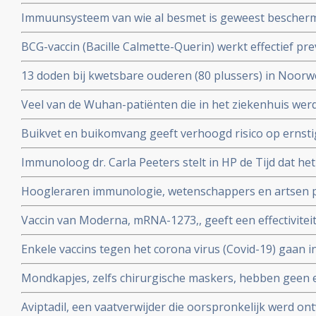
gedacht. Door vroegere besmettingen met verkoudhei
bloeddonoren.
Immuunsysteem van wie al besmet is geweest bescher
immuniteit opgebouwd.
uit ons immuunsysteem ook tegen nieuwe mutaties zoa
BCG-vaccin (Bacille Calmette-Querin) werkt effectief p
Braziliaanse mutaties van het coronavirus - Covid-19 be
ziekten – mogelijk ook tegen COVID-19. RADBOUD gaat
13 doden bij kwetsbare ouderen (80 plussers) in Noorw
uitstekende resultaten uit studie met ouderen.
vaccin van Pfizer of Moderna.
Veel van de Wuhan-patiënten die in het ziekenhuis w
had zes maanden later nog steeds symptomen, zo blijkt 
Buikvet en buikomvang geeft verhoogd risico op ernsti
coronavirus - Covid-19 blijkt uit Nederlandse studie
Immunoloog dr. Carla Peeters stelt in HP de Tijd dat he
risico's is. En onderbouwt dat met ervaringen met het gr
Hoogleraren immunologie, wetenschappers en artsen pl
vitamine D tegen Covid-19. Er is steeds meer bewijs da
Vaccin van Moderna, mRNA-1273,, geeft een effectivitei
coronavirus - Covid-19
19 blijkt uit een tussenevaluatie.
Enkele vaccins tegen het corona virus (Covid-19) gaan in
onderzocht worden na goede resultaten bij groepen m
Mondkapjes, zelfs chirurgische maskers, hebben geen eff
tientallen gerandomiseerde studies. Dit in tegenstellin
Aviptadil, een vaatverwijder die oorspronkelijk werd on
Nederlandse regering van ons eist.