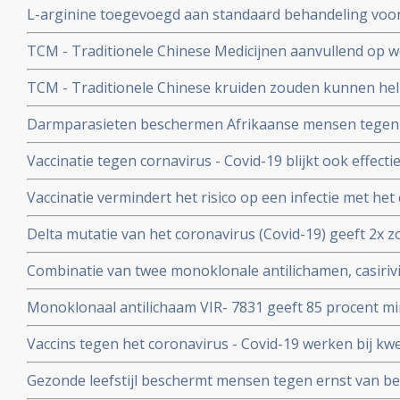
L-arginine toegevoegd aan standaard behandeling vo
coronavirus - SARS-CoV-2 - geeft interessante resultate
ernstige ziekte door coronavirus - Covid-19 verbetert 
studies
TCM - Traditionele Chinese Medicijnen aanvullend op we
ziekenhuisverblijf met
bij patienten met milde tot matige COVID-19 - coronavi
TCM - Traditionele Chinese kruiden zouden kunnen hel
Corona virus, zeggen Chinese onderzoekers
Darmparasieten beschermen Afrikaanse mensen tegen h
hun immuunsysteem reageert anders dan immuunsyst
Vaccinatie tegen cornavirus - Covid-19 blijkt ook effect
immuunziektes en mensen die immuunonderdrukkende 
Vaccinatie vermindert het risico op een infectie met het
immuniteit van een eerdere infectie beschermt echter nog
Delta mutatie van het coronavirus (Covid-19) geeft 2x zo
keer. Dit toont groot onderzoek aan uit Israel
vs 4 procent) op ernstige ziekte dan de Alpha mutatie.
Combinatie van twee monoklonale antilichamen, casiri
COV) kan ernstig zieke Covid-19 patienten die zelf gee
Monoklonaal antilichaam VIR- 7831 geeft 85 procent m
behoeden voor overlijden
overlijden bij patienten met het coronavirus - COVID-19
Vaccins tegen het coronavirus - Covid-19 werken bij k
vergelijking met placebo
kankerpatienten onvoldoende blijkt uit groot Nederlan
Gezonde leefstijl beschermt mensen tegen ernst van b