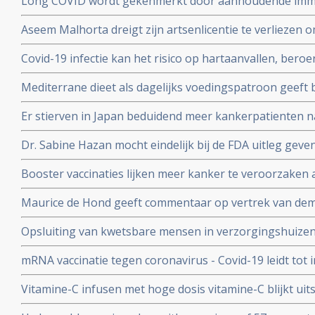
Long COVID wordt gekenmerkt door aanhoudende immuu
cytotoxische CD8+ T-cellen op het SARS-CoV-2 virus g
Aseem Malhorta dreigt zijn artsenlicentie te verliezen o
immuunreacties op de herpesvirussen Epstein-Barr-viru
Covid mRNA vaccins ter discussie stelde in een studiera
patienten met aanhoudende Long Covid
Covid-19 infectie kan het risico op hartaanvallen, beroe
jarige leeftijd plotseling overleedt aan een hartaanval
gedurende drie jaar na een infectie verhogen
Mediterrane dieet als dagelijks voedingspatroon geeft
coronavirus - Covid-19 blijkt uit meta analyse van 6 gro
Er stierven in Japan beduidend meer kankerpatienten 
vaccinatie in vergelijking met andere jaren
Dr. Sabine Hazan mocht eindelijk bij de FDA uitleg gev
complementaire middelen en de samenstelling van de darm
Booster vaccinaties lijken meer kanker te veroorzaken a
en waarschuwt voor gebruik van mRNA vaccins als boos
Maurice de Hond geeft commentaar op vertrek van demi
Kuipers en verhoor van Fauci in Amerika en weerlegt 
Opsluiting van kwetsbare mensen in verzorgingshuizen 
genadeloze analyse
de slechtst mogelijke resultaten
mRNA vaccinatie tegen coronavirus - Covid-19 leidt tot
natuurlijke infectie met Sars-Cov-2 leidt tot langduri
Vitamine-C infusen met hoge dosis vitamine-C blijkt uit
besmet met het corona virus (COVID-19) en al met longo