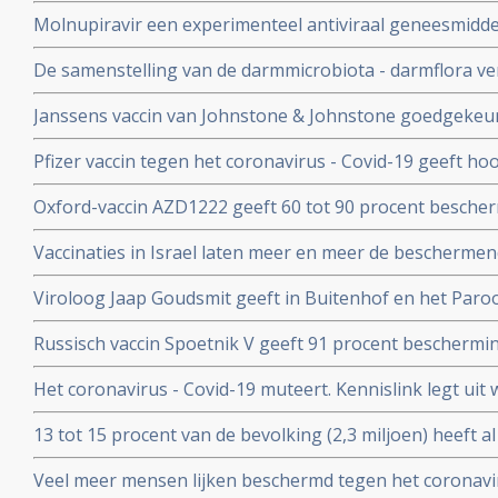
- Covid-19 komen zelden voor blijkt uit nieuwe studieg
Molnupiravir een experimenteel antiviraal geneesmiddel,
virussen, waaronder coronavirussen en specifiek SARS
De samenstelling van de darmmicrobiota - darmflora ve
coronavirus verdwenen bij alle deelnemende patienten.
COVID-19, vooral de functies in het darmmicrobioom die
Janssens vaccin van Johnstone & Johnstone goedgekeur
immuunreacties beinvloeden de ernst van de ziekte va
vaccin tegen het coronavirus.
Pfizer vaccin tegen het coronavirus - Covid-19 geeft h
met 90 procent effectiviteit, maar er zijn nog veel vra
Oxford-vaccin AZD1222 geeft 60 tot 90 procent bescher
Covid-19 zegt producent Astrazeneca in een persberich
Vaccinaties in Israel laten meer en meer de beschermend
een maand meer jongeren opgenomen dan ouderen in d
Viroloog Jaap Goudsmit geeft in Buitenhof en het Paro
snel van de maatregelen afkomen. Vaccineer alle 60 pl
Russisch vaccin Spoetnik V geeft 91 procent beschermi
procent bescherming tegen ernstig ziek worden. Blijkt ui
Het coronavirus - Covid-19 muteert. Kennislink legt uit
tussenresultaten
vaccins bv.
13 tot 15 procent van de bevolking (2,3 miljoen) heeft a
coronavirus aangemaakt en hebben al langdurende imm
Veel meer mensen lijken beschermd tegen het coronavir
opgebouwd. Blijkt uit onderzoek van bloedbank Sanqu