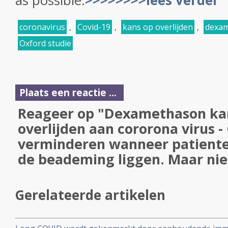
as possible.
>>>>>>>>lees verder
coronavirus
,
Covid-19
,
kans op overlijden
,
dexa
Oxford studie
Plaats een reactie ...
Reageer op "Dexamethason kan
overlijden aan cororona virus -
verminderen wanneer patient
de beademing liggen. Maar niet
Gerelateerde artikelen