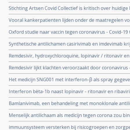
te behandelen geeft betere overleving bij ernstig ziek
Stichting Artsen Covid Collectief is kritisch over huidig
procent versus 27 procent
het coronavirus - Covid-19 en pleit voor veel meer prev
Vooral kankerpatienten lijden onder de maatregelen vo
omdat hun behandelingen en diagnoses te lang worden 
Oxford studie naar vaccin tegen coronavirus - Covid-19
immuunrespons bij ouderen (55+), de groep met het hoo
Synthetische antilichamen casirivimab en imdevimab k
authorization (EUA) voor gebruik bij patienten besmet 
Remdesivir, hydroxychloroquine, lopinavir / ritonavir e
met milde klachten
geen effect als behandeling van patienten opgenomen 
Remdesivir lijkt klachten veroorzaakt door coronavirus 
coronabesmetting.
maar is weinig bewijs voor.
Het medicijn SNG001 met interferon-β als spray gegeve
bij patienten besmet met het coronavirus - Covid-19 di
Interferon bèta-1b naast lopinavir - ritonavir en ribavir
ziekenhuis.
behandeling van patiënten met COVID-19 dan lopinavir e
Bamlanivimab, een behandeling met monoklonale antili
Interferon bèta-1b
met het coronavirus - Covid-19 krijgt toestemming van
Menselijk antilichaam als medicijn tegen corona zou b
uitstekende resultaten.
kunnen leveren volgens onderzoekers van Erasmus M
immuunsysteem versterken bij risicogroepen en zorgpe