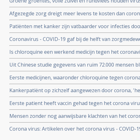
Groene groentes, volle zuivel en rundvlees houden viru
blijkt uit studie van kinderarts Ellen van der Gaag. En 
Afgezegde zorg dreigt meer levens te kosten dan corona v
virus (COVID-19)
van Gupta Strategists, een adviesbureau gericht op de
Patiënten met kanker zijn vatbaarder voor infecties d
(beenmergonderdrukking) veroorzaakt door hun ziekte
Coronavirus - COVID-19 gaf bij de helft van zorgmedewe
overleden daardoor relatief meer kankerpatienten door
verkoudheid en geen koorts en zij bleven gewoon werken
Is chloroquine een werkend medicijn tegen het coronavi
onderzoek bij 86 zorgmedewerkers
wel op. Hier een paar studies
Uit Chinese studie gegevens van ruim 72.000 mensen bl
mensen besmet met het corona virus - Covid-19 alleen m
Eerste medicijnen, waaronder chloroquine tegen corona 
herstelt
uitstekend te werken. 80 procent minder virus in bloed
Kankerpatiënt op zichzelf aangewezen door corona, 'het i
onderzoekers
NOS in een artikel
Eerste patient heeft vaccin gehad tegen het corona virus
Mensen zonder nog aanwijsbare klachten van het coron
besmet blijken het corona virus ook en zelfs nog snell
Corona virus: Artikelen over het corona virus - COVID-
dan mensen met al wel aanwijsbare klachten
aan kankerpatienten, een overzicht