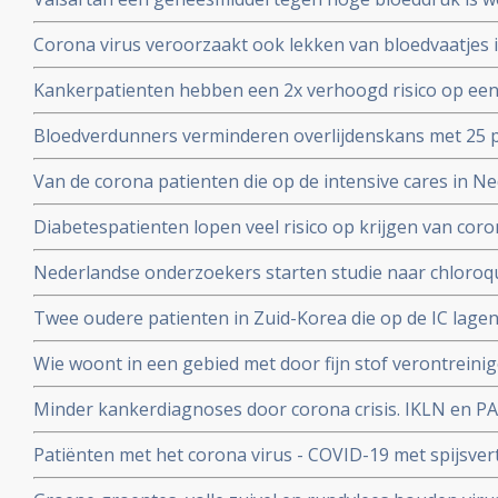
het corona virus. Nederlandse onderzoekers aan de Ra
Corona virus veroorzaakt ook lekken van bloedvaatjes 
gerandomiseerd onderzoek. ]
de ACE2-receptoren en maakt dit corona virus nog geva
Kankerpatienten hebben een 2x verhoogd risico op een
onderzoekers aan de Radboud universiteit
virus blijkt uit studie in Wujang. Waarschijnlijk doorda
Bloedverdunners verminderen overlijdenskans met 25 p
corona virus die een SOHA score - sepsis-geïnduceerde 
Van de corona patienten die op de intensive cares in 
hadden bij opname op de Intensive Care
32 procent mensen met ernstig overgewicht en obesita
Diabetespatienten lopen veel risico op krijgen van coron
eerste Nederlandse onderzoek onder 100 patienten. 25
Nederlandse onderzoekers starten studie naar chloroqu
patienten die besmet zijn met het coronavirus - COVID-
Twee oudere patienten in Zuid-Korea die op de IC lagen
corona virus door bloedplasma behandeling van geneze
Wie woont in een gebied met door fijn stof verontreini
groter risico op overlijden aan corona virus in vergeli
Minder kankerdiagnoses door corona crisis. IKLN en PA
zuiverder lucht
effecten op langere termijn schrijven zij in een brief.
Patiënten met het corona virus - COVID-19 met spijsve
slechtere prognose om te overleven dan patiënten zond