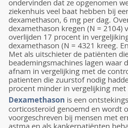
ondervinden dat ze opgenomen we
ziekenhuis veel baat hebben bij een
dexamethason, 6 mg per dag. Over 
dexamethason kregen (N = 2104) 
overlijden 17 procent in vergeljiki
dexamethason (N = 4321 kreeg. En 
Met als uitschieter de patiënten di
beademingsmachines lagen waar de
afnam in vergelijking met de contr
patienten die zuurstof nodig hadde
procent minder in vergelijking me
Dexamethason
is een ontstekin
corticosteroïd genoemd en wordt 
voorgeschreven bij mensen met er
astma en als kankerpatiënten beh