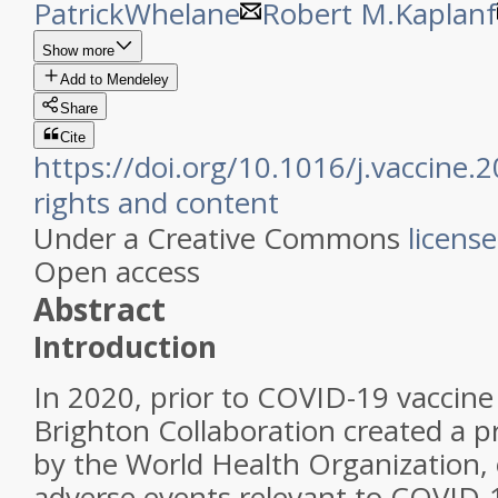
PatrickWhelane
Robert M.Kaplanf
Show more
Add to Mendeley
Share
Cite
https://doi.org/10.1016/j.vaccine.
rights and content
Under a Creative Commons
license
Open access
Abstract
Introduction
In 2020, prior to COVID-19 vaccine 
Brighton Collaboration created a pri
by the World Health Organization, 
adverse events relevant to COVID-