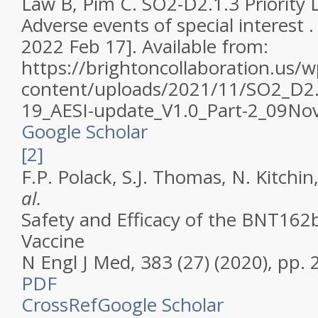
Law B, Pim C. SO2-D2.1.3 Priority 
Adverse events of special interest .
2022 Feb 17]. Available from:
https://brightoncollaboration.us/w
content/uploads/2021/11/SO2_D2
19_AESI-update_V1.0_Part-2_09No
Google Scholar
[2]
F.P. Polack, S.J. Thomas, N. Kitchin
al.
Safety and Efficacy of the BNT16
Vaccine
N Engl J Med, 383 (27) (2020), pp.
PDF
CrossRef
Google Scholar