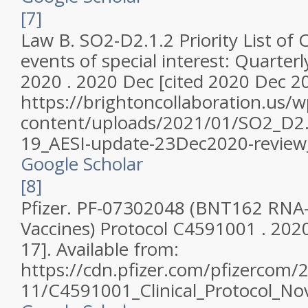
[7]
Law B. SO2-D2.1.2 Priority List of
events of special interest: Quarte
2020 . 2020 Dec [cited 2020 Dec 20
https://brightoncollaboration.us/w
content/uploads/2021/01/SO2_D2.
19_AESI-update-23Dec2020-review_
Google Scholar
[8]
Pfizer. PF-07302048 (BNT162 RNA
Vaccines) Protocol C4591001 . 2020
17]. Available from:
https://cdn.pfizer.com/pfizercom/
11/C4591001_Clinical_Protocol_No