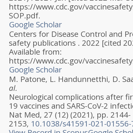
https://www.cdc.gov/vaccinesafet
SOP.pdf.
Google Scholar
Centers for Disease Control and Pr
safety publications . 2022 [cited 2
Available from:
https://www.cdc.gov/vaccinesafety
Google Scholar
M. Patone, L. Handunnetthi, D. Saatc
al.
Neurological complications after fi
19 vaccines and SARS-CoV-2 infect
Nat Med, 27 (12) (2021), pp. 2144-
2153,
10.1038/s41591-021-01556-
View Record in Scopus
Google Scho