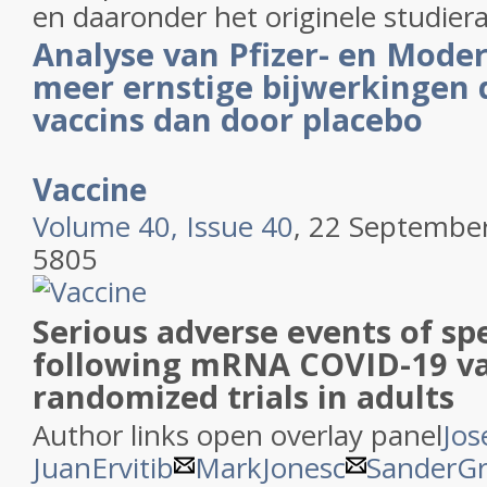
en daaronder het originele studier
Analyse van Pfizer- en Mode
meer ernstige bijwerkingen
vaccins dan door placebo
Vaccine
Volume 40, Issue 40
, 22 Septembe
5805
Serious adverse events of spe
following mRNA COVID-19 va
randomized trials in adults
Author links open overlay panel
Jo
JuanErvitib
MarkJonesc
SanderG