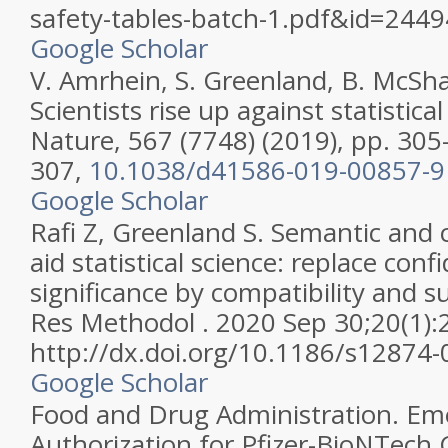
safety-tables-batch-1.pdf&id=2449
Google Scholar
V. Amrhein, S. Greenland, B. McSh
Scientists rise up against statistical
Nature, 567 (7748) (2019), pp. 305
307,
10.1038/d41586-019-00857-9
Google Scholar
Rafi Z, Greenland S. Semantic and c
aid statistical science: replace con
significance by compatibility and 
Res Methodol . 2020 Sep 30;20(1):2
http://dx.doi.org/10.1186/s12874-
Google Scholar
Food and Drug Administration. Em
Authorization for Pfizer-BioNTech