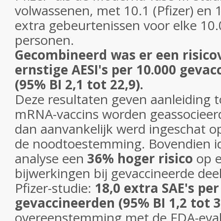
volwassenen, met 10.1 (Pfizer) en 
extra gebeurtenissen voor elke 10
personen.
Gecombineerd was er een risicov
ernstige AESI's per 10.000 geva
(95% BI 2,1 tot 22,9).
Deze resultaten geven aanleiding 
mRNA-vaccins worden geassocieer
dan aanvankelijk werd ingeschat 
de noodtoestemming. Bovendien id
analyse een
36% hoger risico
op e
bijwerkingen bij gevaccineerde de
Pfizer-studie:
18,0 extra SAE's per
gevaccineerden (95% BI 1,2 tot 3
overeenstemming met de FDA-eval