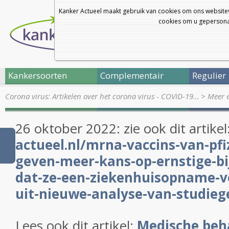
Kanker Actueel maakt gebruik van cookies om ons websitev
cookies om u gepersonal
Kankersoorten
Complementair
Regulier
Corona virus: Artikelen over het corona virus - COVID-19…
>
Meer e
26 oktober 2022: zie ook dit artikel
actueel.nl/mrna-vaccins-van-pf
geven-meer-kans-op-ernstige-b
dat-ze-een-ziekenhuisopname-v
uit-nieuwe-analyse-van-studie
Lees ook dit artikel:
Medische beh