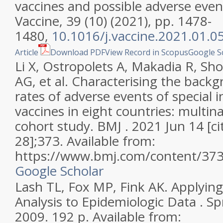
vaccines and possible adverse even
Vaccine, 39 (10) (2021), pp. 1478-
1480,
10.1016/j.vaccine.2021.01.0
Article
Download PDF
View Record in Scopus
Google S
Li X, Ostropolets A, Makadia R, Sho
AG, et al. Characterising the back
rates of adverse events of special i
vaccines in eight countries: multin
cohort study. BMJ . 2021 Jun 14 [c
28];373. Available from:
https://www.bmj.com/content/373
Google Scholar
Lash TL, Fox MP, Fink AK. Applying
Analysis to Epidemiologic Data . S
2009. 192 p. Available from: