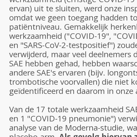
ervan) uit te sluiten, werd onze i
omdat we geen toegang hadden to
patiëntniveau. Gemakkelijk herken
werkzaamheid ("COVID-19", "COV
en "SARS-CoV-2-testpositief") zo
verwijderd, maar veel deelnemers 
SAE hebben gehad, hebben waarsch
andere SAE's ervaren (bijv. longon
trombotische voorvallen) die niet
geïdentificeerd en daarom in onze a
Van de 17 totale werkzaamheid SA
en 1 "COVID-19 pneumonie") verwij
analyse van de Moderna-studie, wa
placebo-arm.
Als gevolg hiervan 