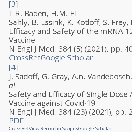
[3]
L.R. Baden, H.M. El
Sahly, B. Essink, K. Kotloff, S. Frey
Efficacy and Safety of the mRNA-
Vaccine
N Engl J Med, 384 (5) (2021), pp. 
CrossRef
Google Scholar
[4]
J. Sadoff, G. Gray, A.n. Vandebosch
al.
Safety and Efficacy of Single-Dos
Vaccine against Covid-19
N Engl J Med, 384 (23) (2021), pp.
PDF
CrossRef
View Record in Scopus
Google Scholar