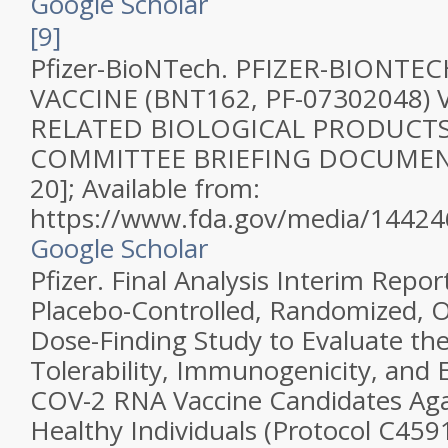
Google Scholar
[9]
Pfizer-BioNTech. PFIZER-BIONTE
VACCINE (BNT162, PF-07302048)
RELATED BIOLOGICAL PRODUCTS
COMMITTEE BRIEFING DOCUMENT.
20]; Available from:
https://www.fda.gov/media/1442
Google Scholar
Pfizer. Final Analysis Interim Repor
Placebo-Controlled, Randomized, O
Dose-Finding Study to Evaluate the
Tolerability, Immunogenicity, and E
COV-2 RNA Vaccine Candidates Aga
Healthy Individuals (Protocol C4591