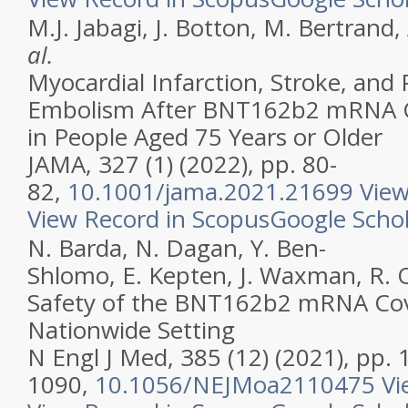
M.J. Jabagi, J. Botton, M. Bertrand,
al.
Myocardial Infarction, Stroke, and
Embolism After BNT162b2 mRNA C
in People Aged 75 Years or Older
JAMA, 327 (1) (2022), pp. 80-
82,
10.1001/jama.2021.21699
View
View Record in Scopus
Google Scho
N. Barda, N. Dagan, Y. Ben-
Shlomo, E. Kepten, J. Waxman, R.
Safety of the BNT162b2 mRNA Covi
Nationwide Setting
N Engl J Med, 385 (12) (2021), pp. 
1090,
10.1056/NEJMoa2110475
Vi