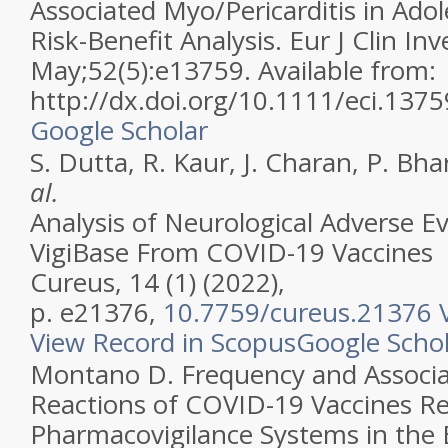
Associated Myo/Pericarditis in Adole
Risk-Benefit Analysis. Eur J Clin Inv
May;52(5):e13759. Available from:
http://dx.doi.org/10.1111/eci.1375
Google Scholar
S. Dutta, R. Kaur, J. Charan, P. Bh
al.
Analysis of Neurological Adverse E
VigiBase From COVID-19 Vaccines
Cureus, 14 (1) (2022),
p. e21376,
10.7759/cureus.21376
V
View Record in Scopus
Google Scho
Montano D. Frequency and Associa
Reactions of COVID-19 Vaccines Re
Pharmacovigilance Systems in the