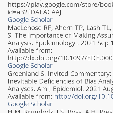
https://play.google.com/store/book
id=a32fDAEACAAJ.
Google Scholar
MacLehose RF, Ahern TP, Lash TL,
S. The Importance of Making Assum
Analysis. Epidemiology . 2021 Sep 
Available from:
http://dx.doi.org/10.1097/EDE.0
Google Scholar
Greenland S. Invited Commentary: 
Inevitable Deficiencies of Bias Anal
Analyses. Am J Epidemiol. 2021 Au
Available from:
http://doi.org/10.
Google Scholar
H.M. Krumholz, J.S. Ross, A.H. Pres