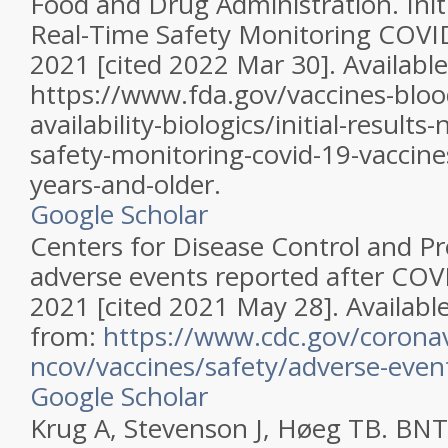
Food and Drug Administration. Init
Real-Time Safety Monitoring COVID
2021 [cited 2022 Mar 30]. Availabl
https://www.fda.gov/vaccines-blood
availability-biologics/initial-results
safety-monitoring-covid-19-vaccin
years-and-older.
Google Scholar
Centers for Disease Control and Pr
adverse events reported after COVI
2021 [cited 2021 May 28]. Availabl
from:
https://www.cdc.gov/corona
ncov/vaccines/safety/adverse-even
Google Scholar
Krug A, Stevenson J, Høeg TB. BN