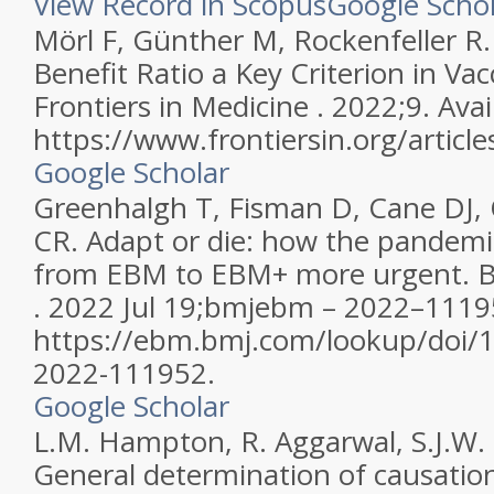
View Record in Scopus
Google Scho
Mörl F, Günther M, Rockenfeller R.
Benefit Ratio a Key Criterion in Va
Frontiers in Medicine . 2022;9. Avai
https://www.frontiersin.org/artic
Google Scholar
Greenhalgh T, Fisman D, Cane DJ, 
CR. Adapt or die: how the pandemi
from EBM to EBM+ more urgent. B
. 2022 Jul 19;bmjebm – 2022–11195
https://ebm.bmj.com/lookup/doi/
2022-111952.
Google Scholar
L.M. Hampton, R. Aggarwal, S.J.W.
General determination of causatio