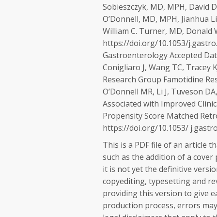
Sobieszczyk, MD, MPH, David D.
O’Donnell, MD, MPH, Jianhua Li
William C. Turner, MD, Donald 
https://doi.org/10.1053/j.gastr
Gastroenterology Accepted Date:
Conigliaro J, Wang TC, Tracey K
Research Group Famotidine Res
O’Donnell MR, Li J, Tuveson DA
Associated with Improved Clini
Propensity Score Matched Retro
https://doi.org/10.1053/ j.gastr
This is a PDF file of an articl
such as the addition of a cover
it is not yet the definitive vers
copyediting, typesetting and rev
providing this version to give ea
production process, errors may 