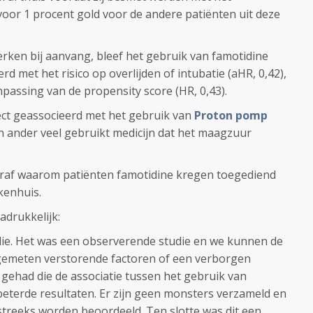
s voor 1 procent gold voor de andere patiënten uit deze
rken bij aanvang, bleef het gebruik van famotidine
d met het risico op overlijden of intubatie (aHR, 0,42),
passing van de propensity score (HR, 0,43).
ct geassocieerd met het gebruik van
Proton pomp
en ander veel gebruikt medicijn dat het maagzuur
teraf waarom patiënten famotidine kregen toegediend
kenhuis.
adrukkelijk:
die. Het was een observerende studie en we kunnen de
ngemeten verstorende factoren of een verborgen
ehad die de associatie tussen het gebruik van
beterde resultaten. Er zijn geen monsters verzameld en
treeks worden beoordeeld. Ten slotte was dit een