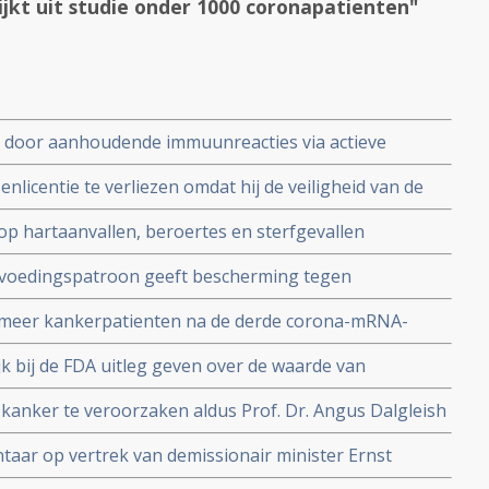
kt uit studie onder 1000 coronapatienten"
door aanhoudende immuunreacties via actieve
 het SARS-CoV-2 virus gecombineerd met
nlicentie te verliezen omdat hij de veiligheid van de
ussen Epstein-Barr-virus en cytomegalovirus bij
e stelde in een studierapport nadat zijn vader op 73
ng Covid
o op hartaanvallen, beroertes en sterfgevallen
eedt aan een hartaanval
ectie verhogen
s voedingspatroon geeft bescherming tegen
t meta analyse van 6 grote studies
d meer kankerpatienten na de derde corona-mRNA-
ndere jaren
jk bij de FDA uitleg geven over de waarde van
amenstelling van de darmflora bij Covid infectie.
 kanker te veroorzaken aldus Prof. Dr. Angus Dalgleish
n mRNA vaccins als booster.
aar op vertrek van demissionair minister Ernst
in Amerika en weerlegt RIVM onderzoeken in