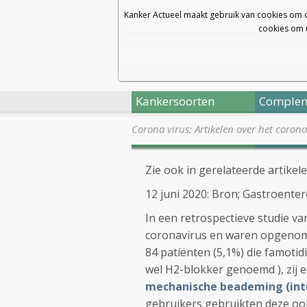
Kanker Actueel maakt gebruik van cookies om 
cookies om u
Kankersoorten
Complem
Corona virus: Artikelen over het coron
Zie ook in gerelateerde artikele
12 juni 2020: Bron; Gastroente
In een retrospectieve studie v
coronavirus en waren opgenome
84 patiënten (5,1%) die famotid
wel H2-blokker genoemd ), zij e
mechanische beademing (int
gebruikers gebruikten deze ook