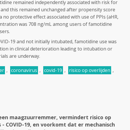
otidine remained independently associated with risk for
), and this remained unchanged after propensity score
a no protective effect associated with use of PPIs (aHR,
centration was 708 ng/mL among users of famotidine
sers.
OVID-19 and not initially intubated, famotidine use was
ion in clinical deterioration leading to intubation or
rials are underway.
er
,
coronavirus
,
covid-19
,
risico op overlijden
,
een maagzuurremmer, vermindert risico op
s - COVID-19, en voorkomt dat er mechanisch