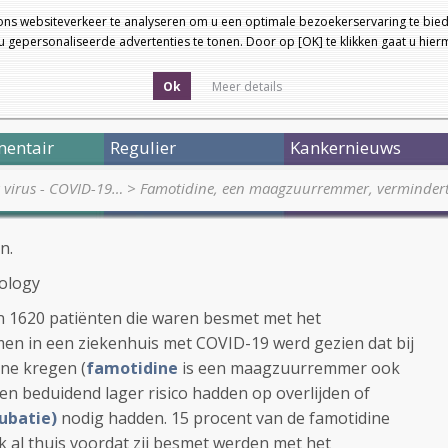
ons websiteverkeer te analyseren om u een optimale bezoekerservaring te bied
 gepersonaliseerde advertenties te tonen. Door op [OK] te klikken gaat u hie
Ok
Meer details
entair
Regulier
Kankernieuws
a virus - COVID-19…
>
Famotidine, een maagzuurremmer, vermindert
n.
rology
an 1620 patiënten die waren besmet met het
n in een ziekenhuis met COVID-19 werd gezien dat bij
ine kregen (
famotidine
is een maagzuurremmer ook
en beduidend lager risico hadden op overlijden of
ubatie)
nodig hadden. 15 procent van de famotidine
 al thuis voordat zij besmet werden met het