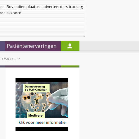
a
a
Startpagina
Nieuwsbrief
a
en. Bovendien plaatsen adverteerders tracking
rmee akkoord.
Alleen in de titels zoeken
Patiëntenervaringen
 risico…
>