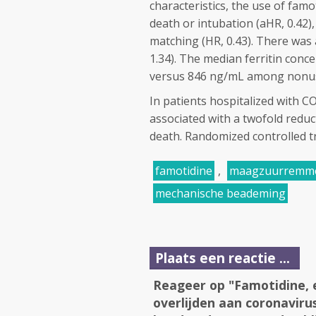
characteristics, the use of fam
death or intubation (aHR, 0.42
matching (HR, 0.43). There was 
1.34). The median ferritin con
versus 846 ng/mL among nonu
In patients hospitalized with C
associated with a twofold reduct
death. Randomized controlled t
famotidine
,
maagzuurremm
mechanische beademing
Plaats een reactie ...
Reageer op "Famotidine, 
overlijden aan coronaviru