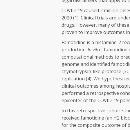
legal disclaimers that apply to 
COVID-19 caused 2 million case
2020 (1). Clinical trials are unde
drugs. However, many of these 
proven to improve outcomes in
Famotidine is a histamine-2 rec
production.
In vitro
, famotidine 
computational methods to predi
genome and identified famotidin
chymotrypsin-like protease (3CL
replication (4). We hypothesiz
clinical outcomes among hospita
performed a retrospective cohor
epicenter of the COVID-19 pand
In this retrospective cohort st
received famotidine (an H2 bloc
for the composite outcome of de