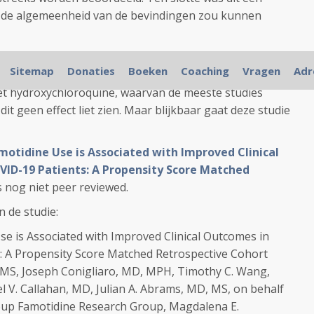
 de algemeenheid van de bevindingen zou kunnen
erde studie opgezet:
Famotidine Recruiting Phase 3
Sitemap
Donaties
Boeken
Coaching
Vragen
Adr
 Infectious Disease (COVID-19) Treatment
Echter dit
et hydroxychloroquine, waarvan de meeste studies
it geen effect liet zien. Maar blijkbaar gaat deze studie
motidine Use is Associated with Improved Clinical
VID-19 Patients: A Propensity Score Matched
s nog niet peer reviewed.
n de studie:
se is Associated with Improved Clinical Outcomes in
: A Propensity Score Matched Retrospective Cohort
 MS, Joseph Conigliaro, MD, MPH, Timothy C. Wang,
l V. Callahan, MD, Julian A. Abrams, MD, MS, on behalf
oup Famotidine Research Group, Magdalena E.