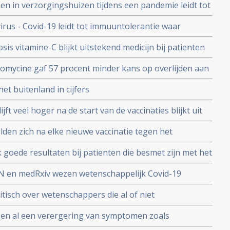
n in verzorgingshuizen tijdens een pandemie leidt tot
n
rus - Covid-19 leidt tot immuuntolerantie waar
Cov-2 leidt tot langdurige duurzame bescherming
is vitamine-C blijkt uitstekend medicijn bij patienten
OVID-19) en al met longontstekingen, blijkt uit Chinese
omycine gaf 57 procent minder kans op overlijden aan
ienten opgenomen in het ziekenhuis blijkt uit grote
et buitenland in cijfers
ijft veel hoger na de start van de vaccinaties blijkt uit
llectief schrijft daarover
en zich na elke nieuwe vaccinatie tegen het
k blijkt uit vergelijkende studie tussen eerste, tweede
 goede resultaten bij patienten die besmet zijn met het
pgenomen in het ziekenhuis. Laat een grote meta-
RN en medRxiv wezen wetenschappelijk Covid-19
reldwijd
van Amerikaans overheidsstandpunt over Covid-19 en
tisch over wetenschappers die al of niet
svattingen tijdens de coronacrisis
en al een verergering van symptomen zoals
reguleren van de lichaamstemperatuur en cognitieve