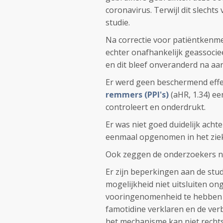
coronavirus. Terwijl dit slecht
studie.
Na correctie voor patiëntkenme
echter onafhankelijk geassocieer
en dit bleef onveranderd na aan
Er werd geen beschermend effe
remmers (PPI's)
(aHR, 1.34) e
controleert en onderdrukt.
Er was niet goed duidelijk ach
eenmaal opgenomen in het zie
Ook zeggen de onderzoekers n
Er zijn beperkingen aan de stu
mogelijkheid niet uitsluiten o
vooringenomenheid te hebben g
famotidine verklaren en de ver
het mechanisme kan niet rechts