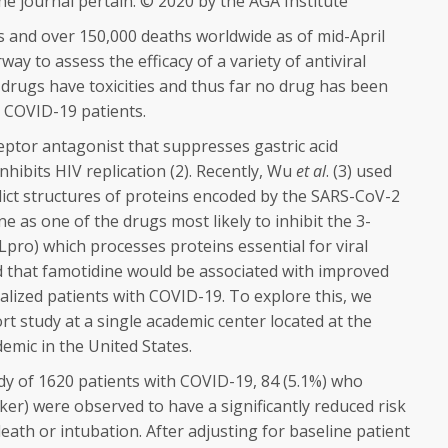
the journal pertain. © 2020 by the AGA Institute
s and over 150,000 deaths worldwide as of mid-April
rway to assess the efficacy of a variety of antiviral
drugs have toxicities and thus far no drug has been
 COVID-19 patients.
eptor antagonist that suppresses gastric acid
inhibits HIV replication (2). Recently, Wu
et al
. (3) used
ct structures of proteins encoded by the SARS-CoV-2
e as one of the drugs most likely to inhibit the 3-
pro) which processes proteins essential for viral
ed that famotidine would be associated with improved
lized patients with COVID-19. To explore this, we
t study at a single academic center located at the
emic in the United States.
udy of 1620 patients with COVID-19, 84 (5.1%) who
ker) were observed to have a significantly reduced risk
ath or intubation. After adjusting for baseline patient