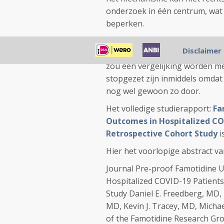
onderzoek in één centrum, wat
beperken.
Daarom is nu een gerandomise
Disclaimer
Trials for Novel Coronavirus
zou een vergelijking worden m
stopgezet zijn inmiddels omdat d
nog wel gewoon zo door.
Het volledige studierapport:
Fa
Outcomes in Hospitalized CO
Retrospective Cohort Study
i
Hier het voorlopige abstract va
Journal Pre-proof Famotidine U
Hospitalized COVID-19 Patients
Study Daniel E. Freedberg, MD,
MD, Kevin J. Tracey, MD, Michae
of the Famotidine Research Gr