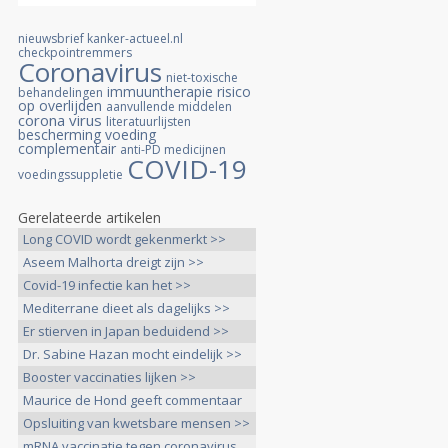
nieuwsbrief kanker-actueel.nl
checkpointremmers
Coronavirus
niet-toxische
immuuntherapie
risico
behandelingen
op overlijden
aanvullende middelen
corona virus
literatuurlijsten
bescherming
voeding
complementair
anti-PD medicijnen
COVID-19
voedingssuppletie
Gerelateerde artikelen
Long COVID wordt gekenmerkt >>
Aseem Malhorta dreigt zijn >>
Covid-19 infectie kan het >>
Mediterrane dieet als dagelijks >>
Er stierven in Japan beduidend >>
Dr. Sabine Hazan mocht eindelijk >>
Booster vaccinaties lijken >>
Maurice de Hond geeft commentaar
>>
Opsluiting van kwetsbare mensen >>
mRNA vaccinatie tegen coronavirus