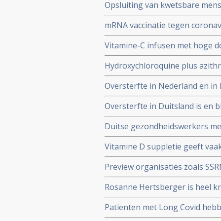
Opsluiting van kwetsbare mense
genadeloze analyse
de slechtst mogelijke resultate
mRNA vaccinatie tegen coronavi
natuurlijke infectie met Sars-
Vitamine-C infusen met hoge dos
besmet met het corona virus (C
Hydroxychloroquine plus azithr
Studie.
coronavirus besmetting bij pat
Oversterfte in Nederland en in h
Belgische studie
Oversterfte in Duitsland is en bl
peer reviewed studie en artsenco
Duitse gezondheidswerkers meld
coronavirus - Covid-19 vaker zie
Vitamine D suppletie geeft vaak
en derde vaccinatierondes
coronavirus - Covid-19 en al o
Preview organisaties zoals SS
analyse zien van alle studies we
onderzoek af als die afweken 
Rosanne Hertsberger is heel kri
de maatregelen.
gemanipuleeerd zwegen over mi
Patienten met Long Covid hebb
vermoeidheid, moeite met het 