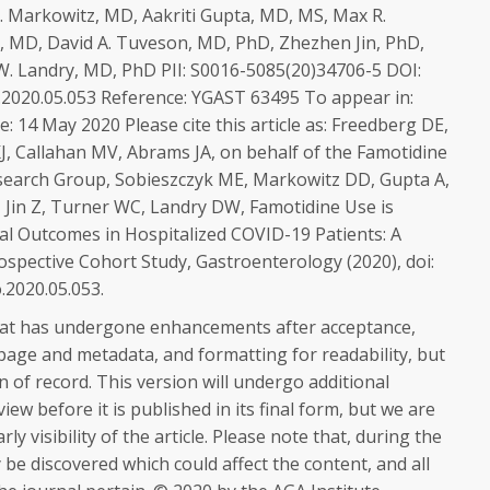
 Markowitz, MD, Aakriti Gupta, MD, MS, Max R.
, MD, David A. Tuveson, MD, PhD, Zhezhen Jin, PhD,
W. Landry, MD, PhD PII: S0016-5085(20)34706-5 DOI:
o.2020.05.053 Reference: YGAST 63495 To appear in:
 14 May 2020 Please cite this article as: Freedberg DE,
J, Callahan MV, Abrams JA, on behalf of the Famotidine
earch Group, Sobieszczyk ME, Markowitz DD, Gupta A,
, Jin Z, Turner WC, Landry DW, Famotidine Use is
cal Outcomes in Hospitalized COVID-19 Patients: A
spective Cohort Study, Gastroenterology (2020), doi:
o.2020.05.053.
e that has undergone enhancements after acceptance,
 page and metadata, and formatting for readability, but
ion of record. This version will undergo additional
iew before it is published in its final form, but we are
rly visibility of the article. Please note that, during the
be discovered which could affect the content, and all