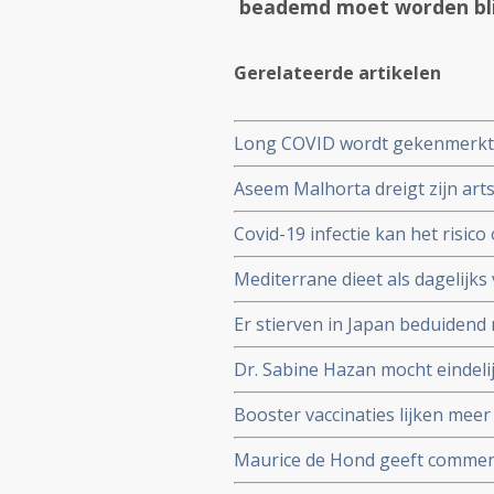
beademd moet worden blij
Gerelateerde artikelen
Long COVID wordt gekenmerkt 
cytotoxische CD8+ T-cellen op
Aseem Malhorta dreigt zijn artse
immuunreacties op de herpesvir
Covid mRNA vaccins ter discussi
patienten met aanhoudende Lo
Covid-19 infectie kan het risic
jarige leeftijd plotseling overl
gedurende drie jaar na een inf
Mediterrane dieet als dagelijk
coronavirus - Covid-19 blijkt ui
Er stierven in Japan beduiden
vaccinatie in vergelijking met a
Dr. Sabine Hazan mocht eindeli
complementaire middelen en de s
Booster vaccinaties lijken meer
en waarschuwt voor gebruik va
Maurice de Hond geeft comment
Kuipers en verhoor van Fauci 