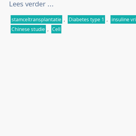
Lees verder ...
stamceltransplantatie
,
Diabetes type 1
,
insuline vri
Chinese studie
,
Cell