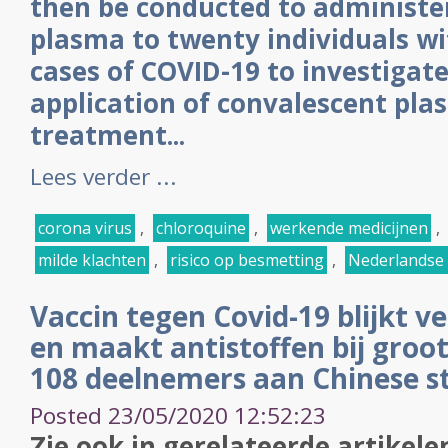
then be conducted to administe
plasma to twenty individuals w
cases of COVID-19 to investigate
application of convalescent pla
treatment...
Lees verder ...
corona virus
,
chloroquine
,
werkende medicijnen
,
milde klachten
,
risico op besmetting
,
Nederlandse 
Vaccin tegen Covid-19 blijkt ve
en maakt antistoffen bij groot
108 deelnemers aan Chinese s
Posted 23/05/2020 12:52:23
Zie ook in gerelateerde artikele