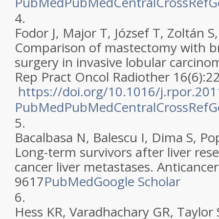
PubMed
PubMedCentral
CrossRef
G
4.
Fodor J, Major T, József T, Zoltán S
Comparison of mastectomy with br
surgery in invasive lobular carcinom
Rep Pract Oncol Radiother 16(6):2
https://doi.org/10.1016/j.rpor.20
PubMed
PubMedCentral
CrossRef
G
5.
Bacalbasa N, Balescu I, Dima S, Po
Long-term survivors after liver rese
cancer liver metastases. Anticance
9617
PubMed
Google Scholar
6.
Hess KR, Varadhachary GR, Taylor