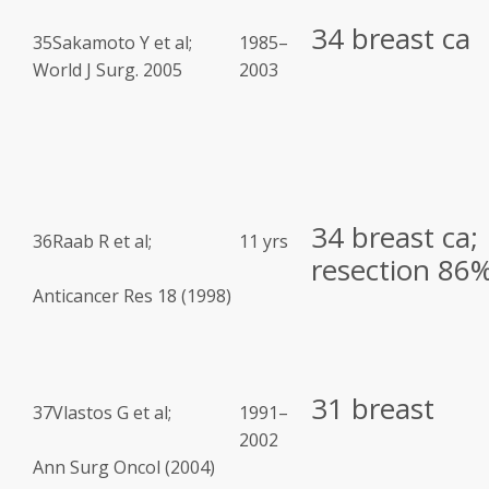
34 breast ca
35
Sakamoto Y et al;
1985–
World J Surg. 2005
2003
34 breast ca;
36
Raab R et al;
11 yrs
resection 86%
Anticancer Res 18 (1998)
31 breast
37
Vlastos G et al;
1991–
2002
Ann Surg Oncol (2004)