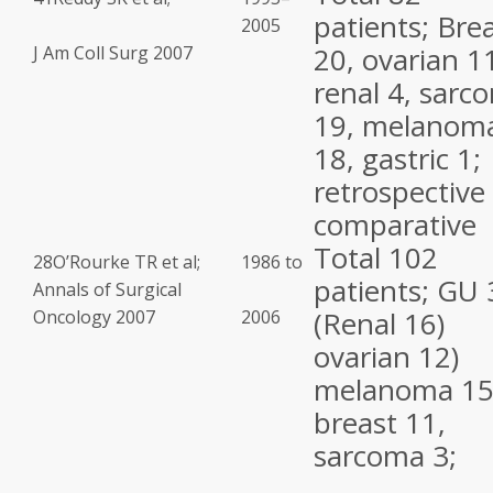
patients; Bre
2005
20, ovarian 1
J Am Coll Surg 2007
renal 4, sarc
19, melanom
18, gastric 1;
retrospective
comparative
Total 102
28
O’Rourke TR et al;
1986 to
patients; GU 
Annals of Surgical
(Renal 16)
Oncology 2007
2006
ovarian 12)
melanoma 15
breast 11,
sarcoma 3;