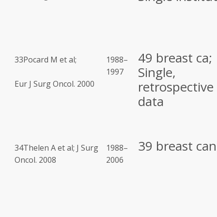
49 breast ca;
33
Pocard M et al;
1988–
Single,
1997
retrospective
Eur J Surg Oncol. 2000
data
39 breast can
34
Thelen A et al; J Surg
1988–
Oncol. 2008
2006