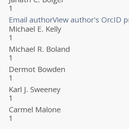
1
Email author
View author's OrcID pr
Michael E. Kelly
1
Michael R. Boland
1
Dermot Bowden
1
Karl J. Sweeney
1
Carmel Malone
1