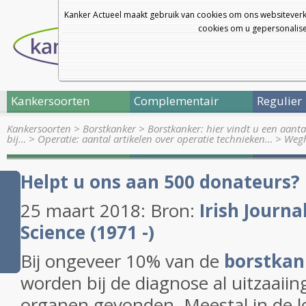
Kanker Actueel maakt gebruik van cookies om ons websiteverk
cookies om u gepersonalisee
Kankersoorten
Complementair
Regulier
Kankersoorten
>
Borstkanker
>
Borstkanker: hier vindt u een aanta
bij…
>
Operatie: aantal artikelen over operatie technieken…
>
Wegh
Helpt u ons aan 500 donateurs?
25 maart 2018: Bron:
Irish Journa
Science (1971 -)
Bij ongeveer 10% van de
borstkan
worden bij de diagnose al uitzaaiin
organen gevonden. Meestal in de l