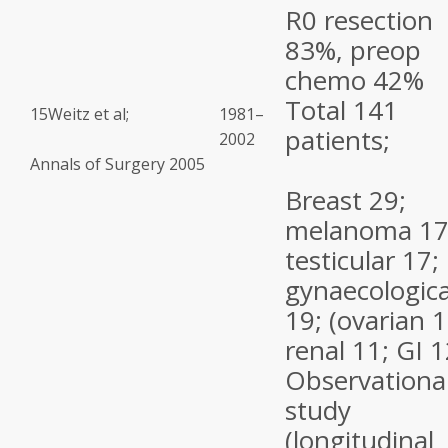
R
0
resection
83%, preop
chemo 42%
Total 141
15
Weitz et al;
1981–
patients;
2002
Annals of Surgery 2005
Breast 29;
melanoma 17
testicular 17;
gynaecologica
19; (ovarian 1
renal 11; GI 1
Observationa
study
(longitudinal