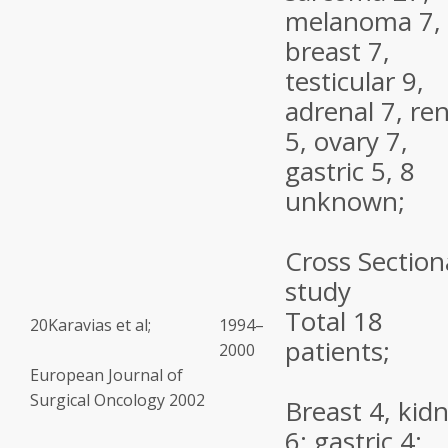
melanoma 7,
breast 7,
testicular 9,
adrenal 7, ren
5, ovary 7,
gastric 5, 8
unknown;
Cross Section
study
Total 18
20
Karavias et al;
1994–
patients;
2000
European Journal of
Surgical Oncology 2002
Breast 4, kid
6; gastric 4;