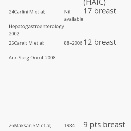
(HAIC)
17 breast
24
Carlini M et al;
Nil
available
Hepatogastroenterology
2002
12 breast
25
Caralt M et al;
88–2006
Ann Surg Oncol. 2008
9 pts breast
26
Maksan SM et al;
1984–