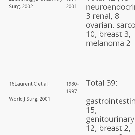
neuroendocri
Surg. 2002
2001
3 renal, 8
ovarian, sar
10, breast 3,
melanoma 2
Total 39;
16
Laurent C et al;
1980–
1997
gastrointestin
World J Surg. 2001
15,
genitourinary
12, breast 2,