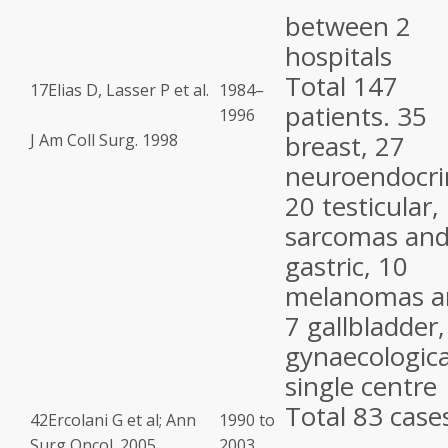
between 2
hospitals
Total 147
17
Elias D, Lasser P et al.
1984–
patients. 35
1996
breast, 27
J Am Coll Surg. 1998
neuroendocri
20 testicular,
sarcomas and
gastric, 10
melanomas a
7 gallbladder,
gynaecologica
single centre
Total 83 case
42
Ercolani G et al; Ann
1990 to
Surg Oncol. 2005
2003