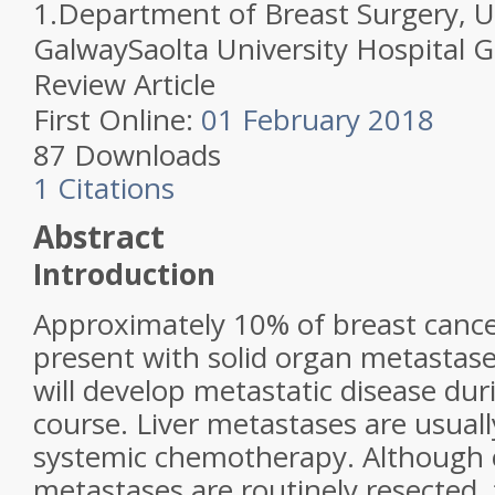
1.
Department of Breast Surgery, Un
Galway
Saolta University Hospital 
Review Article
First Online:
01 February 2018
87
Downloads
1
Citations
Abstract
Introduction
Approximately 10% of breast cancer
present with solid organ metastase
will develop metastatic disease dur
course. Liver metastases are usuall
systemic chemotherapy. Although co
metastases are routinely resected, t