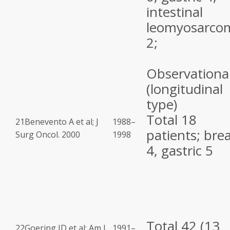
intestinal
leomyosarco
2;
Observationa
(longitudinal
type)
Total 18
21
Benevento A et al; J
1988–
patients; bre
Surg Oncol. 2000
1998
4, gastric 5
Total 42 (13
22
Goering JD et al; Am J
1991–