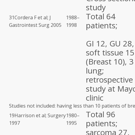
study
Total 64
31
Cordera F et al; J
1988–
patients;
Gastrointest Surg 2005
1998
GI 12, GU 28,
soft tissue 15
(Breast 10), 3
lung;
retrospective
study at May
clinic
Studies not included: having less than 10 patients of bre
Total 96
19
Harrison et al; Surgery
1980–
patients;
1997
1995
sarcoma 27,