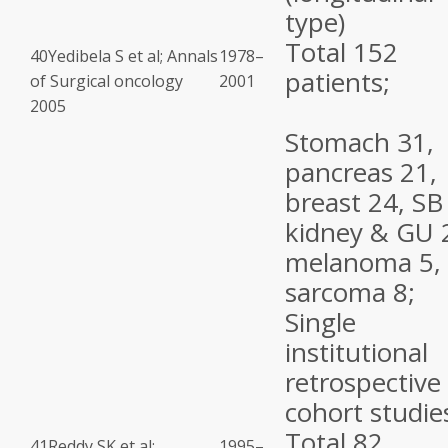
type)
Total 152
40
Yedibela S et al; Annals
1978–
patients;
of Surgical oncology
2001
2005
Stomach 31,
pancreas 21,
breast 24, SB
kidney & GU 
melanoma 5,
sarcoma 8;
Single
institutional
retrospective
cohort studie
Total 82
41
Reddy SK et al;
1995–