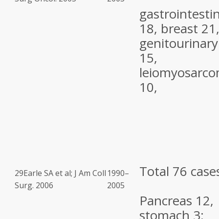
gastrointestin
18, breast 21
genitourinary
15,
leiomyosarc
10,
Total 76 case
29
Earle SA et al; J Am Coll
1990–
Surg. 2006
2005
Pancreas 12,
stomach 3;