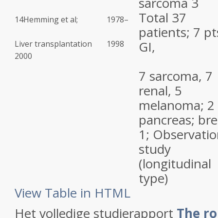
sarcoma 3
Total 37
14
Hemming et al;
1978–
patients; 7 pt
GI,
Liver transplantation
1998
2000
7 sarcoma, 7
renal, 5
melanoma; 2
pancreas; bre
1; Observatio
study
(longitudinal
type)
View Table in HTML
Het volledige studierapport
The rol