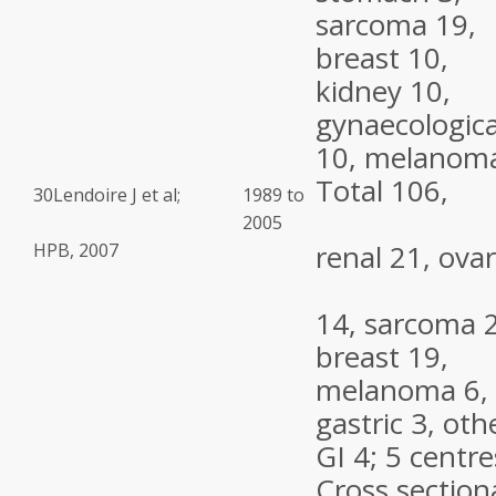
sarcoma 19,
breast 10,
kidney 10,
gynaecologica
10, melanoma
Total 106,
30
Lendoire J et al;
1989 to
2005
renal 21, ova
HPB, 2007
14, sarcoma 
breast 19,
melanoma 6,
gastric 3, oth
GI 4; 5 centre
Cross section