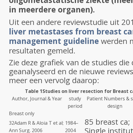
oligometastatische ziekte (mee
in meerdere organen).
Uit een andere reviewstudie uit 20
liver metastases from breast ca
management guideline
werden m
resultaten gemeld.
Zie deze grafiek van de studies die
geanalyseerd en de nieuwe reviewst
meer een vervolg daarop:
Table 1Studies on liver resection for Breast 
Author, Journal & Year
study
Patient Numbers & 
period
design
Breast only
85 breast ca;
32
Adam R & Aloia T et al;
1984–
Single institu
Ann Surg. 2006
2004