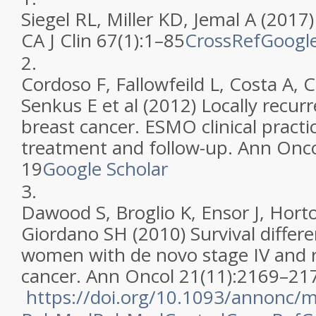
Siegel RL, Miller KD, Jemal A (2017)
CA J Clin 67(1):1–85
CrossRef
Google
2.
Cordoso F, Fallowfeild L, Costa A, 
Senkus E et al (2012) Locally recur
breast cancer. ESMO clinical practi
treatment and follow-up. Ann Onco
19
Google Scholar
3.
Dawood S, Broglio K, Ensor J, Hort
Giordano SH (2010) Survival diffe
women with de novo stage IV and r
cancer. Ann Oncol 21(11):2169–21
https://doi.org/10.1093/annonc/