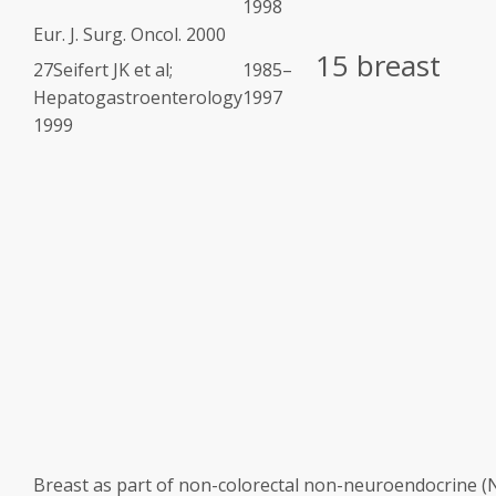
1998
Eur. J. Surg. Oncol. 2000
15 breast
27
Seifert JK et al;
1985–
Hepatogastroenterology
1997
1999
Breast as part of non-colorectal non-neuroendocrine (