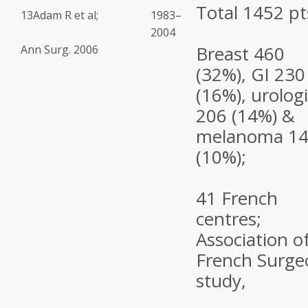
Total 1452 pt
13
Adam R et al;
1983–
2004
Breast 460
Ann Surg. 2006
(32%), GI 230
(16%), urolog
206 (14%) &
melanoma 1
(10%);
41 French
centres;
Association o
French Surge
study,