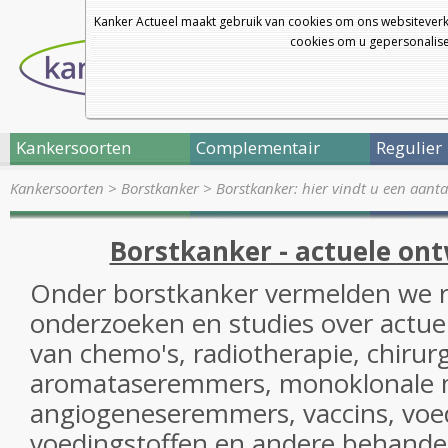
Kanker Actueel maakt gebruik van cookies om ons websiteverk
cookies om u gepersonalisee
Kankersoorten
Complementair
Regulier
Kankersoorten
>
Borstkanker
>
Borstkanker: hier vindt u een aanta
Borstkanker - actuele on
Onder borstkanker vermelden we r
onderzoeken en studies over actue
van chemo's, radiotherapie, chirurg
aromataseremmers, monoklonale 
angiogeneseremmers, vaccins, voe
voedingstoffen en andere behande