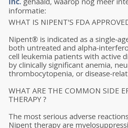
Inc.
gehaald, waarop nog meer int
informatie:
WHAT IS NIPENT'S FDA APPROVED
Nipent® is indicated as a single-ag
both untreated and alpha-interfero
cell leukemia patients with active 
by clinically significant anemia, ne
thrombocytopenia, or disease-rel
WHAT ARE THE COMMON SIDE EF
THERAPY ?
The most serious adverse reaction
Nipent therapy are myelosuppressi