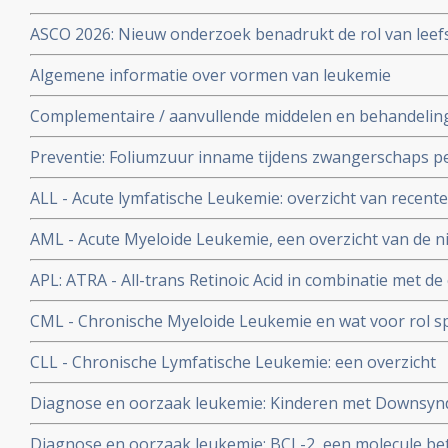
ASCO 2026: Nieuw onderzoek benadrukt de rol van leefs
behandelstrategieën in de kankerzorg.
Algemene informatie over vormen van leukemie
Complementaire / aanvullende middelen en behandelin
Preventie: Foliumzuur inname tijdens zwangerschaps pe
lymfatische leukemie bij kinderen voorkomen
ALL - Acute lymfatische Leukemie: overzicht van recent
studies
AML - Acute Myeloide Leukemie, een overzicht van de 
APL: ATRA - All-trans Retinoic Acid in combinatie met de
grote waarde bij kinderen met APL - Acute Promyelotis
CML - Chronische Myeloide Leukemie en wat voor rol 
complete remissie en 89 procent tien jaars ziektevrije o
daarbij?
CLL - Chronische Lymfatische Leukemie: een overzicht
Diagnose en oorzaak leukemie: Kinderen met Downsy
op ontwikkelen van leukemie
Diagnose en oorzaak leukemie: BCL-2, een molecule bet