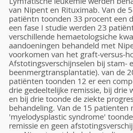
Lymfatische leukemie werden beh
van Nipent en Rituximab. Van de 5
patiëntn toonden 33 procent een du
een fase I studie werden 23 patië
verschillende hemaetologsiche kw
aandoeningen behandeld met Nipe
voorkomen van het graft-versus-h
Afstotingsverschijnselen bij stam- 
beenmergtransplantatie). van de 2
patiënten toonden 12 er een comple
drie gedeeltelijke remissie, bij dri
en bij drie toonde de ziekte progr
behandeling. Van de 15 patienten
'myelodysplastic syndrome' toonde
remissie en geen afstotingsverschi