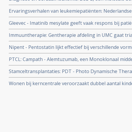
zou oorzaak zijn van leukemie, aldus beweren onderzoek
Ervaringsverhalen van leukemiepatiënten: Nederlands
van zijn dochter
Gleevec - Imatinib mesylate geeft vaak respons bij pat
recidiefkansen worden er weinig mee beinvloed. Toch i
Immuuntherapie: Gentherapie afdeling in UMC gaat tria
leukemie. Lees hier uitgebreid rapport over huidige sta
ingebrachte T-cellen met zelfmoordcommando gen
Nipent - Pentostatin lijkt effectief bij verschillende v
waaronder hairy cell leukemie en chronisch lymfatisch
PTCL: Campath - Alemtuzumab, een Monoklonaal middel l
non-Hodgkin
verbeteringen bij bepaalde vorm van leukemie maar gee
Stamceltransplantaties: PDT - Photo Dynamische Therap
gerelateerd aan Campath..
significant minder bijwerkingen bij stamceltransplantati
Wonen bij kerncentrale veroorzaakt dubbel aantal kinde
aldus Frans onderzoek