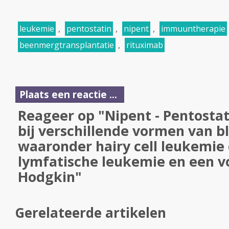
leukemie
,
pentostatin
,
nipent
,
immuuntherapie
beenmergtransplantatie
,
rituximab
Plaats een reactie ...
Reageer op "Nipent - Pentostati
bij verschillende vormen van 
waaronder hairy cell leukemie
lymfatische leukemie en een v
Hodgkin"
Gerelateerde artikelen