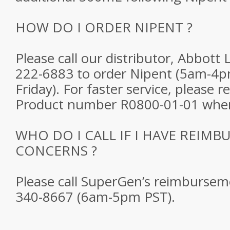
HOW DO I ORDER NIPENT ?
Please call our distributor, Abbott 
222-6883 to order Nipent (5am-4
Friday). For faster service, please r
Product number R0800-01-01 when
WHO DO I CALL IF I HAVE REIM
CONCERNS ?
Please call SuperGen’s reimburseme
340-8667 (6am-5pm PST).