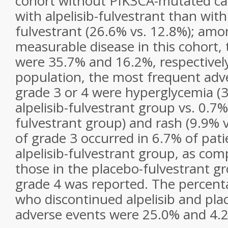
cohort without
PIK3CA
-mutated
ca
with
alpelisib
-fulvestrant than with
fulvestrant (26.6% vs. 12.8%); amo
measurable disease in this cohort,
were 35.7% and 16.2%, respectively.
population, the most frequent adv
grade 3 or 4 were hyperglycemia (3
alpelisib
-fulvestrant group vs. 0.7%
fulvestrant group) and rash (9.9% v
of grade 3 occurred in 6.7% of pati
alpelisib
-fulvestrant group, as com
those in the placebo-fulvestrant gr
grade 4 was reported. The percent
who discontinued
alpelisib
and pla
adverse events were 25.0% and 4.2%