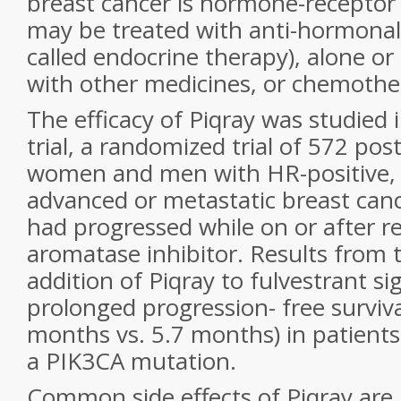
breast cancer is hormone-receptor 
may be treated with anti-hormonal
called endocrine therapy), alone or
with other medicines, or chemothe
The efficacy of Piqray was studied
trial, a randomized trial of 572 p
women and men with HR-positive,
advanced or metastatic breast can
had progressed while on or after r
aromatase inhibitor. Results from 
addition of Piqray to fulvestrant sig
prolonged progression- free surviv
months vs. 5.7 months) in patien
a PIK3CA mutation.
Common side effects of Piqray are