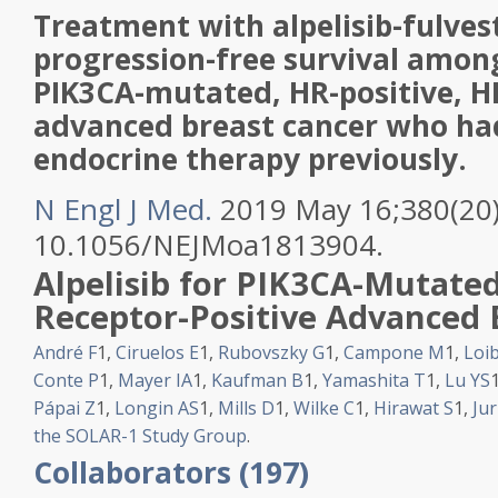
Treatment with alpelisib-fulve
progression-free survival amon
PIK3CA-mutated, HR-positive, H
advanced breast cancer who ha
endocrine therapy previously.
N Engl J Med.
2019 May 16;380(20)
10.1056/NEJMoa1813904.
Alpelisib
for
PIK3CA
-Mutate
Receptor-Positive Advanced
André F
1
,
Ciruelos E
1
,
Rubovszky G
1
,
Campone M
1
,
Loib
Conte P
1
,
Mayer IA
1
,
Kaufman B
1
,
Yamashita T
1
,
Lu YS
Pápai Z
1
,
Longin AS
1
,
Mills D
1
,
Wilke C
1
,
Hirawat S
1
,
Jur
the SOLAR-1 Study Group
.
Collaborators (197)