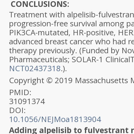
CONCLUSIONS:
Treatment with
alpelisib
-fulvestra
progression-free survival among pa
PIK3CA
-mutated, HR-positive, HER
advanced
breast cancer
who had re
therapy previously. (Funded by Nov
Pharmaceuticals; SOLAR-1 Clinical
NCT02437318
.).
Copyright © 2019 Massachusetts Me
PMID:
31091374
DOI:
10.1056/NEJMoa1813904
Adding alpelisib to fulvestrant