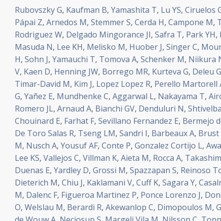
Rubovszky G
,
Kaufman B
,
Yamashita T
,
Lu YS
,
Ciruelos 
Pápai Z
,
Arnedos M
,
Stemmer S
,
Cerda H
,
Campone M
,
Rodriguez W
,
Delgado Mingorance JI
,
Safra T
,
Park YH
,
Masuda N
,
Lee KH
,
Melisko M
,
Huober J
,
Singer C
,
Mour
H
,
Sohn J
,
Yamauchi T
,
Tomova A
,
Schenker M
,
Niikura 
V
,
Kaen D
,
Henning JW
,
Borrego MR
,
Kurteva G
,
Deleu G
Timar-David M
,
Kim J
,
Lopez Lopez R
,
Perello Martorell 
G
,
Yañez E
,
Mundhenke C
,
Aggarwal L
,
Nakayama T
,
Air
Romero JL
,
Arnaud A
,
Bianchi GV
,
Denduluri N
,
Shtivelb
Chouinard E
,
Farhat F
,
Sevillano Fernandez E
,
Bermejo d
De Toro Salas R
,
Tseng LM
,
Sandri I
,
Barbeaux A
,
Brust
M
,
Nusch A
,
Yousuf AF
,
Conte P
,
Gonzalez Cortijo L
,
Awa
Lee KS
,
Vallejos C
,
Villman K
,
Aieta M
,
Rocca A
,
Takashim
Duenas E
,
Yardley D
,
Grossi M
,
Spazzapan S
,
Reinoso To
Dieterich M
,
Chiu J
,
Kaklamani V
,
Cuff K
,
Sagara Y
,
Casal
M
,
Dalenc F
,
Figueroa Martinez P
,
Ponce Lorenzo J
,
Don
O
,
Welslau M
,
Berardi R
,
Akewanlop C
,
Dimopoulos M
,
G
de Wouw A
,
Neciosup S
,
Margeli Vila M
,
Nilsson C
,
Topp