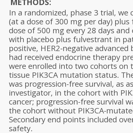
METHODS:
In a randomized, phase 3 trial, w
(at a dose of 300 mg per day) plus 
dose of 500 mg every 28 days and 
with placebo plus fulvestrant in pa
positive, HER2-negative advanced
had received endocrine therapy pre
were enrolled into two cohorts on 
tissue
PIK3CA
mutation status. Th
was progression-free survival, as a
investigator, in the cohort with
PI
cancer
; progression-free survival w
the cohort without
PIK3CA
-mutat
Secondary end points included ove
safety.