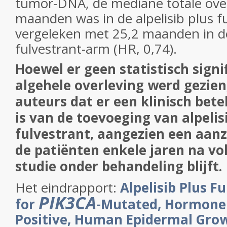
tumor-DNA, de mediane totale over
maanden was in de alpelisib plus f
vergeleken met 25,2 maanden in d
fulvestrant-arm (HR, 0,74).
Hoewel er geen statistisch signi
algehele overleving werd gezien
auteurs dat er een klinisch bet
is van de toevoeging van alpelis
fulvestrant, aangezien een aanz
de patiënten enkele jaren na vo
studie onder behandeling blijft.
Het eindrapport:
Alpelisib Plus F
PIK3CA
for
-Mutated, Hormone
Positive, Human Epidermal Gro