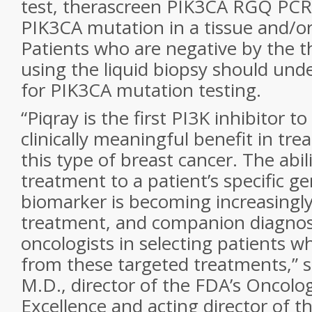
test, therascreen PIK3CA RGQ PCR K
PIK3CA mutation in a tissue and/or 
Patients who are negative by the t
using the liquid biopsy should un
for PIK3CA mutation testing.
“Piqray is the first PI3K inhibitor 
clinically meaningful benefit in tre
this type of breast cancer. The abil
treatment to a patient’s specific g
biomarker is becoming increasing
treatment, and companion diagnosti
oncologists in selecting patients 
from these targeted treatments,” s
M.D., director of the FDA’s Oncolo
Excellence and acting director of th