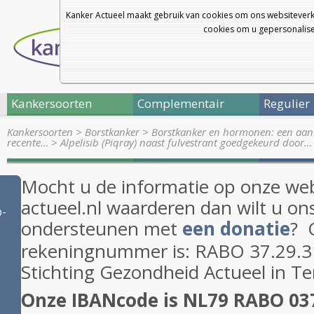
Kanker Actueel maakt gebruik van cookies om ons websiteverk
cookies om u gepersonalisee
Kankersoorten
Complementair
Regulier
Kankersoorten
>
Borstkanker
>
Borstkanker en hormonen: een aant
recente…
>
Alpelisib (Piqray) naast fulvestrant goedgekeurd door…
Mocht u de informatie op onze web
actueel.nl waarderen dan wilt u on
b-
ondersteunen met
een donatie
? 
rekeningnummer is: RABO 37.29.31
Stichting Gezondheid Actueel in T
Onze IBANcode is NL79 RABO 03