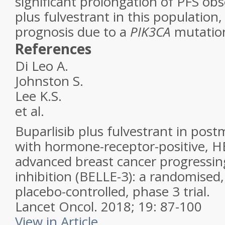
significant prolongation of PFS obs
plus fulvestrant in this population
prognosis due to a
PIK3CA
mutatio
References
Di Leo A.
Johnston S.
Lee K.S.
et al.
Buparlisib plus fulvestrant in po
with hormone-receptor-positive, H
advanced breast cancer progressi
inhibition (BELLE-3): a randomised,
placebo-controlled, phase 3 trial.
Lancet Oncol.
2018;
19
:
87-100
View in Article