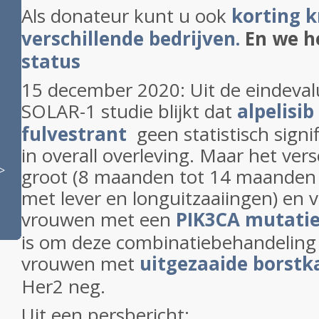
Als donateur kunt u ook
korting k
verschillende bedrijven.
En we 
status
15 december 2020: Uit de eindeval
SOLAR-1 studie blijkt dat
alpelisib
fulvestrant
geen statistisch signif
in overall overleving. Maar het vers
>
groot (8 maanden tot 14 maanden 
met lever en longuitzaaiingen) en
vrouwen met een
PIK3CA mutati
is om deze combinatiebehandeling
vrouwen met
uitgezaaide borstk
Her2 neg.
Uit een persbericht: