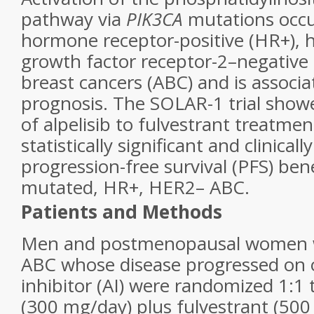
pathway via
PIK3CA
mutations occu
hormone receptor-positive (HR+),
growth factor receptor-2–negative
breast cancers (ABC) and is associ
prognosis. The SOLAR-1 trial showe
of alpelisib to fulvestrant treatme
statistically significant and clinical
progression-free survival (PFS) ben
mutated, HR+, HER2– ABC.
Patients and Methods
Men and postmenopausal women 
ABC whose disease progressed on 
inhibitor (AI) were randomized 1:1 t
(300 mg/day) plus fulvestrant (50