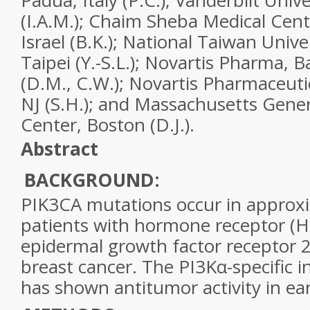
Padua, Italy (P.C.); Vanderbilt Unive
(I.A.M.); Chaim Sheba Medical Cen
Israel (B.K.); National Taiwan Unive
Taipei (Y.-S.L.); Novartis Pharma, B
(D.M., C.W.); Novartis Pharmaceuti
NJ (S.H.); and Massachusetts Gene
Center, Boston (D.J.).
Abstract
BACKGROUND:
PIK3CA
mutations occur in approx
patients with hormone receptor (H
epidermal growth factor receptor 
breast cancer
. The PI3Kα-specific i
has shown antitumor activity in ear