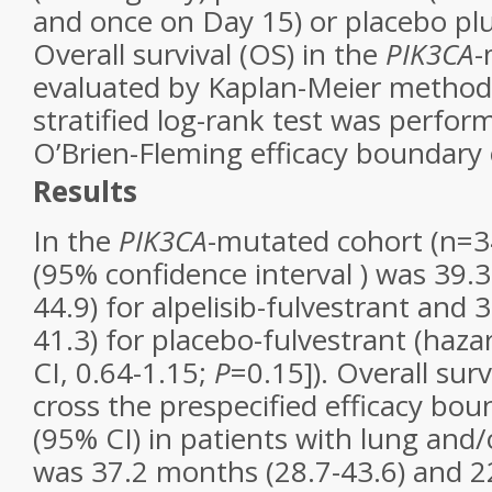
and once on Day 15) or placebo plu
Overall survival (OS) in the
PIK3CA
-
evaluated by Kaplan-Meier method
stratified log-rank test was perfor
O’Brien-Fleming efficacy boundary
Results
In the
PIK3CA
-mutated cohort (n=3
(95% confidence interval ) was 39.
44.9) for alpelisib-fulvestrant and
41.3) for placebo-fulvestrant (haza
CI, 0.64-1.15;
P
=0.15]). Overall surv
cross the prespecified efficacy bo
(95% CI) in patients with lung and/
was 37.2 months (28.7-43.6) and 2