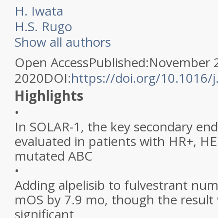
H. Iwata
H.S. Rugo
Show all authors
Open Access
Published:
November 2
2020
DOI:
https://doi.org/10.1016/
Highlights
•
In SOLAR-1, the key secondary end
evaluated in patients with HR+, H
mutated ABC
•
Adding alpelisib to fulvestrant num
mOS by 7.9 mo, though the result w
significant