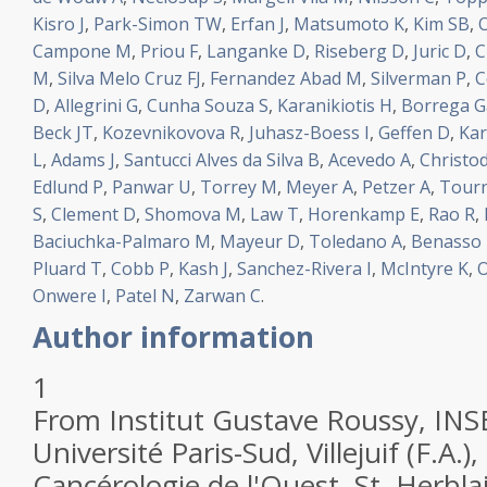
Kisro J
,
Park-Simon TW
,
Erfan J
,
Matsumoto K
,
Kim SB
,
Campone M
,
Priou F
,
Langanke D
,
Riseberg D
,
Juric D
,
C
M
,
Silva Melo Cruz FJ
,
Fernandez Abad M
,
Silverman P
,
C
D
,
Allegrini G
,
Cunha Souza S
,
Karanikiotis H
,
Borrega G
Beck JT
,
Kozevnikovova R
,
Juhasz-Boess I
,
Geffen D
,
Kar
L
,
Adams J
,
Santucci Alves da Silva B
,
Acevedo A
,
Christo
Edlund P
,
Panwar U
,
Torrey M
,
Meyer A
,
Petzer A
,
Tourn
S
,
Clement D
,
Shomova M
,
Law T
,
Horenkamp E
,
Rao R
,
Baciuchka-Palmaro M
,
Mayeur D
,
Toledano A
,
Benasso
Pluard T
,
Cobb P
,
Kash J
,
Sanchez-Rivera I
,
McIntyre K
,
O
Onwere I
,
Patel N
,
Zarwan C
.
Author information
1
From Institut Gustave Roussy, IN
Université Paris-Sud, Villejuif (F.A.),
Cancérologie de l'Ouest, St. Herbla