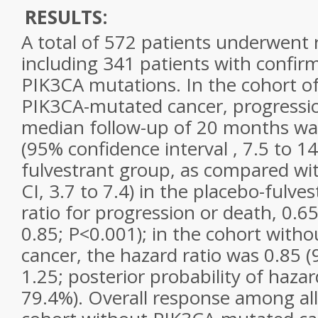
RESULTS:
A total of 572 patients underwent
including 341 patients with confir
PIK3CA
mutations. In the cohort of
PIK3CA
-mutated
cancer
, progressi
median follow-up of 20 months w
(95% confidence interval , 7.5 to 14
fulvestrant group, as compared wi
CI, 3.7 to 7.4) in the placebo-fulve
ratio for progression or death, 0.65
0.85; P<0.001); in the cohort with
cancer
, the hazard ratio was 0.85 (
1.25; posterior probability of hazar
79.4%). Overall response among all