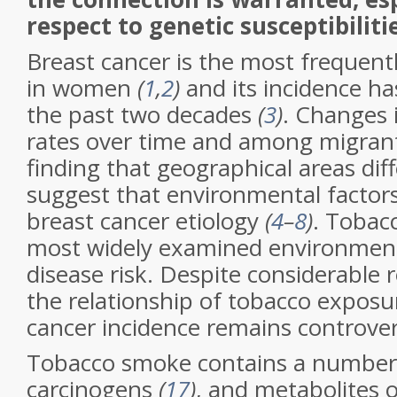
respect to genetic susceptibiliti
Breast cancer is the most frequent
in women
(
1
,
2
)
and its incidence ha
the past two decades
(
3
)
. Changes 
rates over time and among migrants
finding that geographical areas diff
suggest that environmental factors
breast cancer etiology
(
4
–
8
)
. Tobacc
most widely examined environment
disease risk. Despite considerable 
the relationship of tobacco exposu
cancer incidence remains controver
Tobacco smoke contains a numbe
carcinogens
(
17
)
, and metabolites 