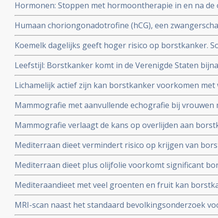
Hormonen: Stoppen met hormoontherapie in en na de 
vooral borstkanker (11%) en eierstokkanker (20%) . Blijk
Humaan choriongonadotrofine (hCG), een zwangersch
opmerkelijk effect op het genexpressieprofiel van bors
Koemelk dagelijks geeft hoger risico op borstkanker. S
die geen anticonceptie gebruikten.
yoghurt en kaas geven geen hoger risico. Blijkt uit la
Leefstijl: Borstkanker komt in de Verenigde Staten bijna
onder ruim 50.000 vrouwen
Zuid-Amerika en wordt vooral veroorzaakt door verschil i
Lichamelijk actief zijn kan borstkanker voorkomen met w
dit geldt alleen voor hormoongevoelige vormen van bo
Mammografie met aanvullende echografie bij vrouwen m
betere resultaten in vergelijking met mammografie met 
Mammografie verlaagt de kans op overlijden aan borst
en in vergelijking met mammografie met echografie + A
aantal gevorderde borstkanker op 10-jaars meting in v
Mediterraan dieet vermindert risico op krijgen van borst
geen mammografie hadden gehad.
meta-analyse van 18 studies.
Mediterraan dieet plus olijfolie voorkomt significant b
agressieve vorm van borstkanker, blijkt uit subanalyse 
Mediteraandieet met veel groenten en fruit kan borstka
naar risico op hart- en vaatziektes bij vrouwen uit hoge
hormoongevoelige borstkanker (tot 40 procent) voork
MRI-scan naast het standaard bevolkingsonderzoek voo
overgang
en kan vrouwen met dicht borstweefsel helpen tumore