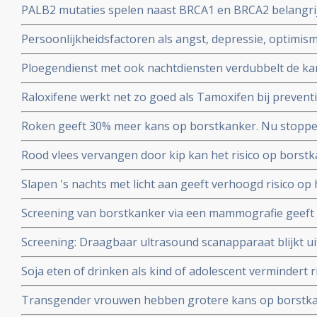
PALB2 mutaties spelen naast BRCA1 en BRCA2 belangrijke
vaker vals alarm
borstkanker. Blijkt uit DNA studie onder ruim een milj
Persoonlijkheidsfactoren als angst, depressie, optimism
verder onderzoeken.
het wel of niet krijgen van borstkanker, blijkt uit Neder
Ploegendienst met ook nachtdiensten verdubbelt de kan
borstkanker
Raloxifene werkt net zo goed als Tamoxifen bij preventi
vrouwen met significant minder bijwerkingen.
Roken geeft 30% meer kans op borstkanker. Nu stoppen 
als preventie..
Rood vlees vervangen door kip kan het risico op borst
verhoogt namelijk het risico, kip verkleint het risico op
Slapen 's nachts met licht aan geeft verhoogd risico op
Hoe meer licht 's nachts hoe groter het risico.
Screening van borstkanker via een mammografie geeft g
uiteindelijke overlevingscijfers blijkt uit 25 jarige studi
Screening: Draagbaar ultrasound scanapparaat blijkt u
leeftijd van 40 tot 59 jaar in Canada.
bij ontdekken van kwaadaardige tumoren bij mensen me
Soja eten of drinken als kind of adolescent vermindert 
van borstkanker copy 1
leeftijd.
Transgender vrouwen hebben grotere kans op borstkan
gebruikten, blijkt uit Nederlandse studie