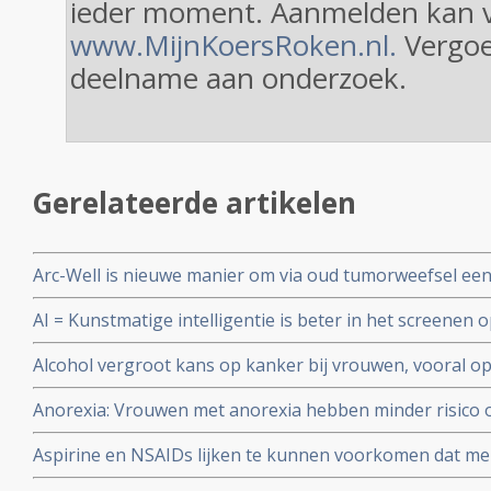
ieder moment. Aanmelden kan v
www.MijnKoersRoken.nl.
Vergoe
deelname aan onderzoek.
Gerelateerde artikelen
Arc-Well is nieuwe manier om via oud tumorweefsel ee
type DICS te maken en afwijkende genmutaties te ontd
AI = Kunstmatige intelligentie is beter in het screenen
radiologen die de beelden bekijken, blijkt uit een groo
Alcohol vergroot kans op kanker bij vrouwen, vooral 
en keelkanker en slokdarmkanker en leverkanker blijkt 
Anorexia: Vrouwen met anorexia hebben minder risico 
bevolkingsonderzoek in Engeland onder meer dan 1 mi
in vergelijking met vrouwen zonder anorexia blijkt uit 
Aspirine en NSAIDs lijken te kunnen voorkomen dat me
bevolkingsonderzoeken.
borstkanker door erfelijke genetische afwijkingen (BRC