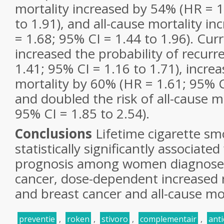
mortality increased by 54% (HR = 1
to 1.91), and all-cause mortality i
= 1.68; 95% CI = 1.44 to 1.96). Cu
increased the probability of recur
1.41; 95% CI = 1.16 to 1.71), incre
mortality by 60% (HR = 1.61; 95% CI
and doubled the risk of all-cause m
95% CI = 1.85 to 2.54).
Conclusions
Lifetime cigarette s
statistically significantly associate
prognosis among women diagnosed
cancer, dose-dependent increased r
and breast cancer and all-cause mor
preventie
,
roken
,
stivoro
,
complementair
,
ant