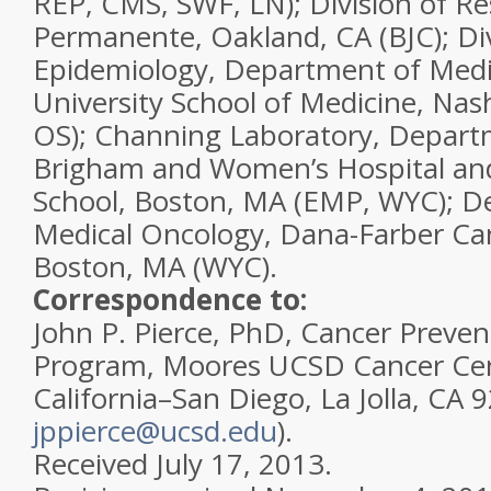
REP, CMS, SWF, LN); Division of Re
Permanente,
Oakland, CA
(BJC); Di
Epidemiology, Department of Medic
University School of Medicine,
Nash
OS); Channing Laboratory, Depart
Brigham and Women’s Hospital an
School,
Boston, MA
(EMP, WYC); D
Medical Oncology, Dana-Farber Can
Boston, MA
(WYC).
Correspondence to:
John P. Pierce, PhD, Cancer Preven
Program, Moores UCSD Cancer Cent
California–San Diego, La Jolla, CA 
jppierce@ucsd.edu
).
Received
July 17, 2013.