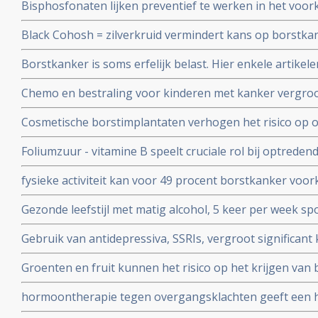
Bisphosfonaten lijken preventief te werken in het vo
borstkanker krijgen.
vrouwen na de overgang. Aldus drie retropostpectieve stu
Black Cohosh = zilverkruid vermindert kans op borstkan
2010
epidemologische studie gepubliceerd in International J
Borstkanker is soms erfelijk belast. Hier enkele artikel
Chemo en bestraling voor kinderen met kanker vergroot 
krijgen van borstkanker voor hun 40e jaar in vergelijki
Cosmetische borstimplantaten verhogen het risico op o
28 tot 38 procent
Foliumzuur - vitamine B speelt cruciale rol bij optreden
gerelateerd zijn aan risico op kanker en specifiek bij bo
fysieke activiteit kan voor 49 procent borstkanker vo
veroorzaakt overgewicht en weinig bewegen en sporte
Gezonde leefstijl met matig alcohol, 5 keer per week spo
worden heeft positief effect op het risico borstkanker t
Gebruik van antidepressiva, SSRIs, vergroot significan
overgang
eierstokkanker blijkt uit grote meta analyse.
Groenten en fruit kunnen het risico op het krijgen van 
verminderen. Vooral de vormen van borstkanker met o
hormoontherapie tegen overgangsklachten geeft een h
markers die negatief zijn is te voorkomen met een veget
werd gedacht. Blijkt uit grote meta-analyse van 58 epid