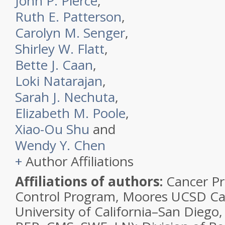
John P. Pierce
,
Ruth E. Patterson
,
Carolyn M. Senger
,
Shirley W. Flatt
,
Bette J. Caan
,
Loki Natarajan
,
Sarah J. Nechuta
,
Elizabeth M. Poole
,
Xiao-Ou Shu
and
Wendy Y. Chen
+
Author Affiliations
Affiliations of authors:
Cancer Pr
Control Program, Moores UCSD Ca
University of California–San Diego