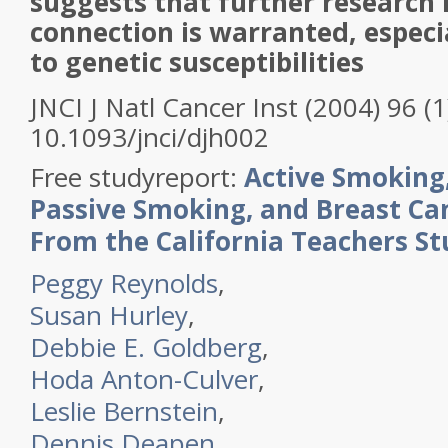
suggests that further research 
connection is warranted, especi
to genetic susceptibilities
JNCI J Natl Cancer Inst
(2004)
96
(1
10.1093/jnci/djh002
Free studyreport:
Active Smoking
Passive Smoking, and Breast Can
From the California Teachers S
Peggy Reynolds
,
Susan Hurley
,
Debbie E. Goldberg
,
Hoda Anton-Culver
,
Leslie Bernstein
,
Dennis Deapen
,