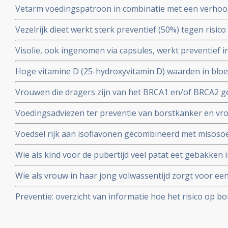
Vetarm voedingspatroon in combinatie met een verho
fruit en granen kan het risico op overlijden als gevolg 
Vezelrijk dieet werkt sterk preventief (50%) tegen risic
postmenopauzale vrouwen verminderen blijkt uit groo
vrouwen (in leeftijd voor de overgang).
Visolie, ook ingenomen via capsules, werkt preventief 
borstkanker bij vrouwen in de leeftijd na de overgang. Bl
Hoge vitamine D (25-hydroxyvitamin D) waarden in bloe
bevolkingstudie onder 35.000 vrouwen. Artikel geplaatst
risico - 44 procent - op overlijden aan borstkanker dan 
Vrouwen die dragers zijn van het BRCA1 en/of BRCA2 ge
moment van diagnose copy 1
het krijgen van borstkanker met 50% en eierstokkank
Voedingsadviezen ter preventie van borstkanker en vr
eierstokken en eileiders weg te laten halen.
voeding en meditatie opgesteld door de natuurdietiste
Voedsel rijk aan isoflavonen gecombineerd met misoso
met 40% verminderen aldus tienjarige Japanse studie on
Wie als kind voor de pubertijd veel patat eet gebakken i
geplaatst juni 2003.
risico op krijgen van borstkanker op latere leeftijd blijk
Wie als vrouw in haar jong volwassentijd zorgt voor ee
verpleegkundigen
beduidend minder risico - 65% - op borstkanker met he
Preventie: overzicht van informatie hoe het risico op 
verminderd