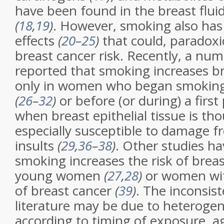
have been found in the breast flui
(
18
,
19
)
. However, smoking also has 
effects
(
20
–
25
)
that could, paradoxic
breast cancer risk. Recently, a nu
reported that smoking increases br
only in women who began smoking 
(
26
–
32
)
or before (or during) a firs
when breast epithelial tissue is th
especially susceptible to damage 
insults
(
29
,
36
–
38
)
. Other studies ha
smoking increases the risk of breas
young women
(
27
,
28
)
or women with
of breast cancer
(
39
)
. The inconsist
literature may be due to heterogene
according to timing of exposure, ag