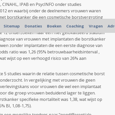
h, CINAHL, IPAB en PsycINFO onder studies
2012 en waarbij onder de deelnemers vrouwen waren
et borstkanker die een cosmetische borstvergroting
n gehad.
Sitemap
Donaties
Boeken
Coaching
Vragen
Adr
e 12 onderzoeken naar een niet gelokaliseerd stadium
 diagnose van vrouwen met implantaten die borstkanker
uwen zonder implantaten die een eerste diagnose van
odds ratio was 1,26 (95% betrouwbaarheidsinterval ,
, wat wijst op een verhoogd risico van 26% aan
 5 studies waarin de relatie tussen cosmetische borst
 onderzocht. In vergelijking met vrouwen die geen
overlevingskans voor vrouwen die wel een implantaat
oor die groep vrouwen beduidend lager te liggen.
tkanker specifieke mortaliteit was 1,38, wat wijst op
% BI, 1,08-1,75).
jn een mogelijke tendens naar "nondifferentiale