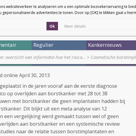
ons websiteverkeer te analyseren om u een optimale bezoekerservaring te bied
 gepersonaliseerde advertenties te tonen. Door op [OK] te klikken gaat u hie
Ok
Meer details
entair
Regulier
Kankernieuws
ie: overzicht van informatie hoe het risico…
>
Cosmetische borstimpl
d online April 30, 2013
eplaatst in de jaren vooraf aan de eerste diagnose
co op overlijden aan borstkanker met 28 tot 38
ouwen met borstkanker die geen implantaten hadden bij
tkanker. Dit blijkt uit een meta analyse van 12
n een vergelijking werd gemaakt tussen wel of geen
verlijden aan borstkanker en een systemische review
tudies naar de relatie tussen borstimplantaten en