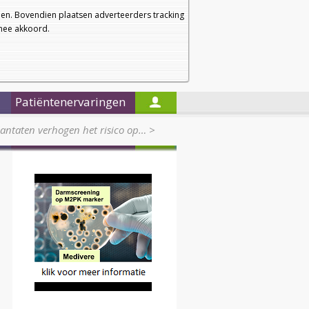
a
a
Startpagina
Nieuwsbrief
a
en. Bovendien plaatsen adverteerders tracking
rmee akkoord.
Alleen in de titels zoeken
Patiëntenervaringen
antaten verhogen het risico op…
>