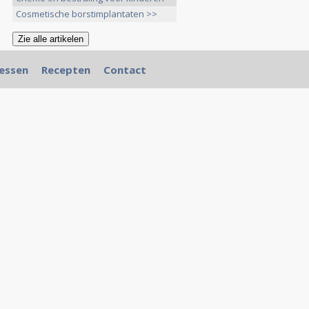
>>
Cosmetische borstimplantaten >>
essen
Recepten
Contact