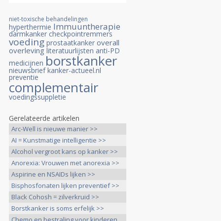
niet-toxische behandelingen
Immuuntherapie
hyperthermie
darmkanker
checkpointremmers
voeding
overall
prostaatkanker
overleving
literatuurlijsten
anti-PD
borstkanker
medicijnen
nieuwsbrief kanker-actueel.nl
preventie
complementair
voedingssuppletie
Gerelateerde artikelen
Arc-Well is nieuwe manier >>
AI = Kunstmatige intelligentie >>
Alcohol vergroot kans op kanker >>
Anorexia: Vrouwen met anorexia >>
Aspirine en NSAIDs lijken >>
Bisphosfonaten lijken preventief >>
Black Cohosh = zilverkruid >>
Borstkanker is soms erfelijk >>
Chemo en bestraling voor kinderen