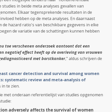
e studies in beide meta analyses gevallen van
genomen. Elkaar tegensprekende resultaten in de
 invloed hebben op de meta analyses. En daarnaast
de hazard ratio's van beschikbare gegevens in elke
e voegen de variatie van de schattingen kunnen hebben
t nu toe verschenen onderzoek aantoont dat een
n negatief effect heeft op de overleving van vrouwen
 gediagnosticeerd met borstkanker
," aldus schrijven de
east cancer detection and survival among women
s: systematic review and meta-analysis of
s in te zien.
die met onderaan referentielijst van studies opgenomen
tudie:
on adversely affects the survival of women