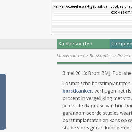
Kanker Actueel maakt gebruik van cookies om 
cookies om u
Kankersoorten
Complem
Kankersoorten
>
Borstkanker
>
Prevent
3 mei 2013: Bron: BMJ. Publishe
Cosmetische borstimplantaten g
borstkanker,
verhogen het risi
procent in vergelijking met vr
de eerste diagnose van hun bors
garandomiseerde studies waari
borstimplantaten en kans op o
studie van 5 gerandomiseerde s