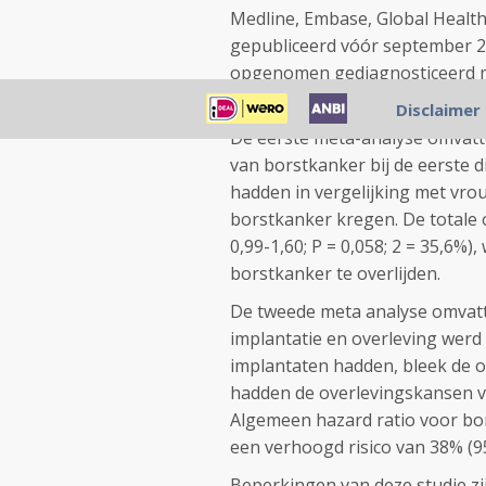
Medline, Embase, Global Healt
gepubliceerd vóór september 
opgenomen gediagnosticeerd m
via een borstimplantaat hadde
Disclaimer
De eerste meta-analyse omvatt
van borstkanker bij de eerste
hadden in vergelijking met vro
borstkanker kregen. De totale 
0,99-1,60; P = 0,058; 2 = 35,6%)
borstkanker te overlijden.
De tweede meta analyse omvatte
implantatie en overleving werd
implantaten hadden, bleek de 
hadden de overlevingskansen v
Algemeen hazard ratio voor bors
een verhoogd risico van 38% (95
Beperkingen van deze studie zi