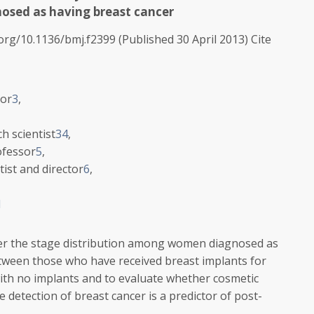
osed as having breast cancer
i.org/10.1136/bmj.f2399
(Published 30 April 2013)
Cite
sor
3
,
ch scientist
3
4
,
ofessor
5
,
tist and director
6
,
1
r the stage distribution among women diagnosed as
etween those who have received breast implants for
th no implants and to evaluate whether cosmetic
detection of breast cancer is a predictor of post-