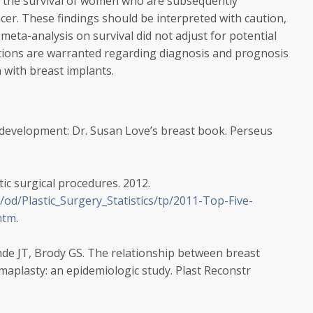
s the survival of women who are subsequently
er. These findings should be interpreted with caution,
meta-analysis on survival did not adjust for potential
tions are warranted regarding diagnosis and prognosis
with breast implants.
n development: Dr. Susan Love’s breast book. Perseus
ic surgical procedures. 2012.
/od/Plastic_Surgery_Statistics/tp/2011-Top-Five-
htm
.
e JT, Brody GS. The relationship between breast
plasty: an epidemiologic study
. Plast Reconstr