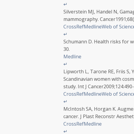
↵
Silverstein MJ, Handel N, Gamaga
mammography
. Cancer
1991
;
68
CrossRef
Medline
Web of Scienc
↵
Schumann D. Health risks for 
30.
Medline
↵
Lipworth L, Tarone RE, Friis S,
Scandinavian women with cosmet
study
. Int J Cancer
2009
;
124
:
490
-
CrossRef
Medline
Web of Scienc
↵
McIntosh SA, Horgan K. Augmen
cancer
. J Plast Reconstr Aesthe
CrossRef
Medline
↵