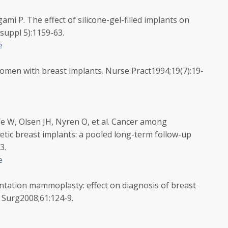
mi P. The effect of silicone-gel-filled implants on
(suppl 5):
1159
-63.
e
women with breast implants
. Nurse Pract
1994
;
19
(7):
19
-
 Ye W, Olsen JH, Nyren O, et al. Cancer among
ic breast implants: a pooled long-term follow-up
3.
e
tation mammoplasty: effect on diagnosis of breast
t Surg
2008
;
61
:
124
-9.