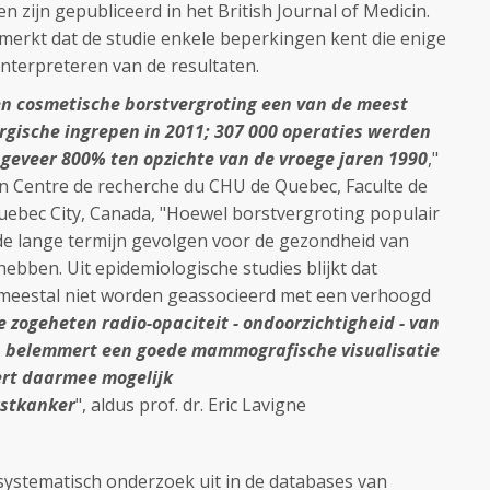
n zijn gepubliceerd in het British Journal of Medicin.
merkt dat de studie enkele beperkingen kent die enige
 interpreteren van de resultaten.
en cosmetische borstvergroting een van de meest
rgische ingrepen in 2011; 307 000 operaties werden
ngeveer 800% ten opzichte van de vroege jaren 1990
,"
, van Centre de recherche du CHU de Quebec, Faculte de
Quebec City, Canada, "Hoewel borstvergroting populair
r de lange termijn gevolgen voor de gezondheid van
ebben. Uit epidemiologische studies blijkt dat
meestal niet worden geassocieerd met een verhoogd
e zogeheten radio-opaciteit - ondoorzichtigheid - van
 belemmert een goede mammografische visualisatie
rt daarmee mogelijk
rstkanker
", aldus prof. dr. Eric Lavigne
ystematisch onderzoek uit in de databases van