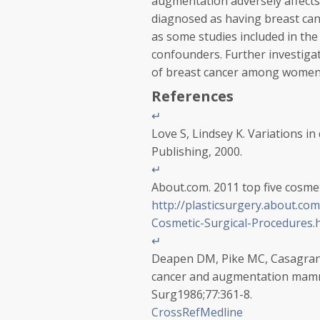
augmentation adversely affect
diagnosed as having breast canc
as some studies included in the 
confounders. Further investiga
of breast cancer among women 
References
↵
Love S, Lindsey K. Variations i
Publishing, 2000.
↵
About.com. 2011 top five cosmet
http://plasticsurgery.about.com
Cosmetic-Surgical-Procedures.
↵
Deapen DM, Pike MC, Casagrand
cancer and augmentation mamma
Surg
1986
;
77
:
361
-8.
CrossRef
Medline