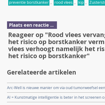
preventie borstkanker
,
rood vlees
,
kip
,
Zusterst
Plaats een reactie ...
Reageer op "Rood vlees vervan
het risico op borstkanker verm
vlees verhoogt namelijk het ris
het risico op borstkanker"
Gerelateerde artikelen
Arc-Well is nieuwe manier om via oud tumorweefsel ee
type DICS te maken en afwijkende genmutaties te ontd
AI = Kunstmatige intelligentie is beter in het screenen
radiologen die de beelden bekijken, blijkt uit een groo