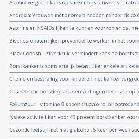
Alcohol vergroot kans op kanker bij vrouwen, vooral 
en keelkanker en slokdarmkanker en leverkanker blijkt 
Anorexia: Vrouwen met anorexia hebben minder risico 
bevolkingsonderzoek in Engeland onder meer dan 1 mi
in vergelijking met vrouwen zonder anorexia blijkt uit 
Aspirine en NSAIDs lijken te kunnen voorkomen dat me
bevolkingsonderzoeken.
borstkanker door erfelijke genetische afwijkingen (BRC
Bisphosfonaten lijken preventief te werken in het vo
borstkanker krijgen.
vrouwen na de overgang. Aldus drie retropostpectieve stu
Black Cohosh = zilverkruid vermindert kans op borstkan
2010
epidemologische studie gepubliceerd in International J
Borstkanker is soms erfelijk belast. Hier enkele artikel
Chemo en bestraling voor kinderen met kanker vergroot 
krijgen van borstkanker voor hun 40e jaar in vergelijki
Cosmetische borstimplantaten verhogen het risico op o
28 tot 38 procent
Foliumzuur - vitamine B speelt cruciale rol bij optreden
gerelateerd zijn aan risico op kanker en specifiek bij bo
fysieke activiteit kan voor 49 procent borstkanker vo
veroorzaakt overgewicht en weinig bewegen en sporte
Gezonde leefstijl met matig alcohol, 5 keer per week spo
worden heeft positief effect op het risico borstkanker t