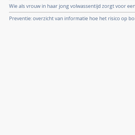
risico op krijgen van borstkanker op latere leeftijd blijk
Wie als vrouw in haar jong volwassentijd zorgt voor ee
verpleegkundigen
beduidend minder risico - 65% - op borstkanker met he
Preventie: overzicht van informatie hoe het risico op 
verminderd