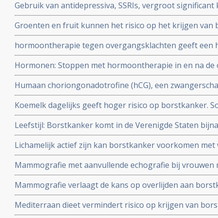
Gebruik van antidepressiva, SSRIs, vergroot significan
overgang
eierstokkanker blijkt uit grote meta analyse.
Groenten en fruit kunnen het risico op het krijgen van 
verminderen. Vooral de vormen van borstkanker met o
hormoontherapie tegen overgangsklachten geeft een h
markers die negatief zijn is te voorkomen met een veget
werd gedacht. Blijkt uit grote meta-analyse van 58 epid
Hormonen: Stoppen met hormoontherapie in en na de 
vooral borstkanker (11%) en eierstokkanker (20%) . Blijk
Humaan choriongonadotrofine (hCG), een zwangersch
opmerkelijk effect op het genexpressieprofiel van bors
Koemelk dagelijks geeft hoger risico op borstkanker. S
die geen anticonceptie gebruikten.
yoghurt en kaas geven geen hoger risico. Blijkt uit la
Leefstijl: Borstkanker komt in de Verenigde Staten bijna
onder ruim 50.000 vrouwen
Zuid-Amerika en wordt vooral veroorzaakt door verschil i
Lichamelijk actief zijn kan borstkanker voorkomen met w
dit geldt alleen voor hormoongevoelige vormen van bo
Mammografie met aanvullende echografie bij vrouwen m
betere resultaten in vergelijking met mammografie met 
Mammografie verlaagt de kans op overlijden aan borst
en in vergelijking met mammografie met echografie + A
aantal gevorderde borstkanker op 10-jaars meting in v
Mediterraan dieet vermindert risico op krijgen van borst
geen mammografie hadden gehad.
meta-analyse van 18 studies.