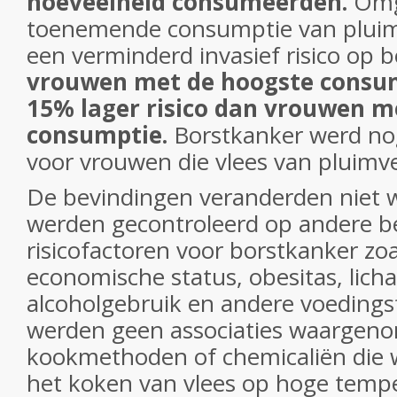
hoeveelheid consumeerden.
Omg
toenemende consumptie van plui
een verminderd invasief risico op 
vrouwen met de hoogste consu
15% lager risico dan vrouwen m
consumptie.
Borstkanker werd nog
voor vrouwen die vlees van pluimv
De bevindingen veranderden niet 
werden gecontroleerd op andere 
risicofactoren voor borstkanker zoal
economische status, obesitas, licham
alcoholgebruik en andere voedings
werden geen associaties waargen
kookmethoden of chemicaliën die 
het koken van vlees op hoge temp