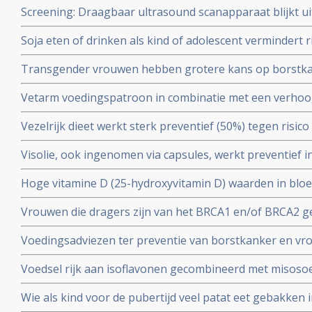
Screening: Draagbaar ultrasound scanapparaat blijkt u
leeftijd van 40 tot 59 jaar in Canada.
bij ontdekken van kwaadaardige tumoren bij mensen me
Soja eten of drinken als kind of adolescent vermindert 
van borstkanker copy 1
leeftijd.
Transgender vrouwen hebben grotere kans op borstkan
gebruikten, blijkt uit Nederlandse studie
Vetarm voedingspatroon in combinatie met een verho
fruit en granen kan het risico op overlijden als gevolg 
Vezelrijk dieet werkt sterk preventief (50%) tegen risic
postmenopauzale vrouwen verminderen blijkt uit groo
vrouwen (in leeftijd voor de overgang).
Visolie, ook ingenomen via capsules, werkt preventief 
borstkanker bij vrouwen in de leeftijd na de overgang. Bl
Hoge vitamine D (25-hydroxyvitamin D) waarden in bloe
bevolkingstudie onder 35.000 vrouwen. Artikel geplaatst
risico - 44 procent - op overlijden aan borstkanker dan 
Vrouwen die dragers zijn van het BRCA1 en/of BRCA2 ge
moment van diagnose copy 1
het krijgen van borstkanker met 50% en eierstokkank
Voedingsadviezen ter preventie van borstkanker en vr
eierstokken en eileiders weg te laten halen.
voeding en meditatie opgesteld door de natuurdietiste
Voedsel rijk aan isoflavonen gecombineerd met misoso
met 40% verminderen aldus tienjarige Japanse studie on
Wie als kind voor de pubertijd veel patat eet gebakken i
geplaatst juni 2003.