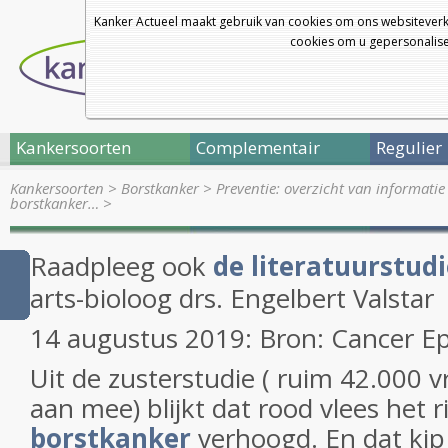
Kanker Actueel maakt gebruik van cookies om ons websiteverk
cookies om u gepersonalisee
Kankersoorten
Complementair
Regulier
Kankersoorten
>
Borstkanker
>
Preventie: overzicht van informatie
borstkanker…
>
Raadpleeg ook
de literatuurstud
arts-bioloog drs. Engelbert Valstar
14 augustus 2019: Bron: Cancer E
Uit de zusterstudie ( ruim 42.000 
aan mee) blijkt dat rood vlees het r
borstkanker
verhoogd. En dat kip d