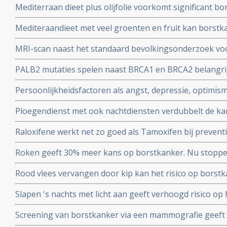
Mediterraan dieet plus olijfolie voorkomt significant b
agressieve vorm van borstkanker, blijkt uit subanalyse 
Mediteraandieet met veel groenten en fruit kan borstka
naar risico op hart- en vaatziektes bij vrouwen uit hoge
hormoongevoelige borstkanker (tot 40 procent) voork
MRI-scan naast het standaard bevolkingsonderzoek voo
overgang
en kan vrouwen met dicht borstweefsel helpen tumore
PALB2 mutaties spelen naast BRCA1 en BRCA2 belangrijke
vaker vals alarm
borstkanker. Blijkt uit DNA studie onder ruim een milj
Persoonlijkheidsfactoren als angst, depressie, optimism
verder onderzoeken.
het wel of niet krijgen van borstkanker, blijkt uit Neder
Ploegendienst met ook nachtdiensten verdubbelt de kan
borstkanker
Raloxifene werkt net zo goed als Tamoxifen bij preventi
vrouwen met significant minder bijwerkingen.
Roken geeft 30% meer kans op borstkanker. Nu stoppen 
als preventie..
Rood vlees vervangen door kip kan het risico op borst
verhoogt namelijk het risico, kip verkleint het risico op
Slapen 's nachts met licht aan geeft verhoogd risico op
Hoe meer licht 's nachts hoe groter het risico.
Screening van borstkanker via een mammografie geeft g
uiteindelijke overlevingscijfers blijkt uit 25 jarige studi