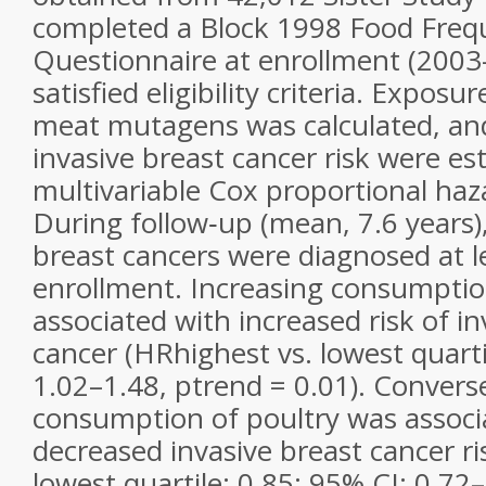
completed a Block 1998 Food Freq
Questionnaire at enrollment (200
satisfied eligibility criteria. Expos
meat mutagens was calculated, and
invasive breast cancer risk were e
multivariable Cox proportional haz
During follow‐up (mean, 7.6 years),
breast cancers were diagnosed at le
enrollment. Increasing consumptio
associated with increased risk of in
cancer (HR
highest
vs
. lowest quarti
1.02–1.48,
p
trend
= 0.01). Converse
consumption of poultry was associ
decreased invasive breast cancer r
lowest quartile
: 0.85; 95% CI: 0.72