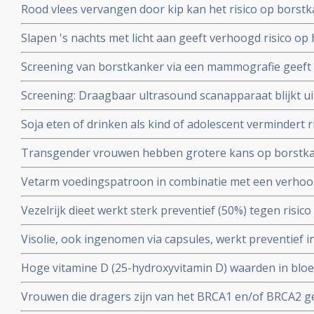
Rood vlees vervangen door kip kan het risico op borst
verhoogt namelijk het risico, kip verkleint het risico op
Slapen 's nachts met licht aan geeft verhoogd risico op
Hoe meer licht 's nachts hoe groter het risico.
Screening van borstkanker via een mammografie geeft g
uiteindelijke overlevingscijfers blijkt uit 25 jarige studi
Screening: Draagbaar ultrasound scanapparaat blijkt u
leeftijd van 40 tot 59 jaar in Canada.
bij ontdekken van kwaadaardige tumoren bij mensen me
Soja eten of drinken als kind of adolescent vermindert 
van borstkanker copy 1
leeftijd.
Transgender vrouwen hebben grotere kans op borstkan
gebruikten, blijkt uit Nederlandse studie
Vetarm voedingspatroon in combinatie met een verho
fruit en granen kan het risico op overlijden als gevolg 
Vezelrijk dieet werkt sterk preventief (50%) tegen risic
postmenopauzale vrouwen verminderen blijkt uit groo
vrouwen (in leeftijd voor de overgang).
Visolie, ook ingenomen via capsules, werkt preventief 
borstkanker bij vrouwen in de leeftijd na de overgang. Bl
Hoge vitamine D (25-hydroxyvitamin D) waarden in bloe
bevolkingstudie onder 35.000 vrouwen. Artikel geplaatst
risico - 44 procent - op overlijden aan borstkanker dan 
Vrouwen die dragers zijn van het BRCA1 en/of BRCA2 ge
moment van diagnose copy 1
het krijgen van borstkanker met 50% en eierstokkank