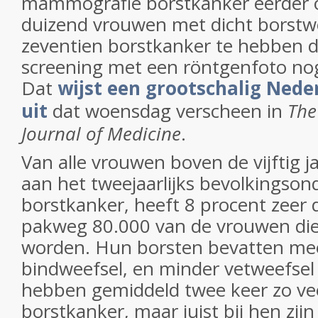
mammografie borstkanker eerder o
duizend vrouwen met dicht borstwe
zeventien borstkanker te hebben d
screening met een röntgenfoto nog 
Dat
wijst een grootschalig Ned
uit
dat woensdag verscheen in
The
Journal of Medicine
.
Van alle vrouwen boven de vijftig 
aan het tweejaarlijks bevolkingson
borstkanker, heeft 8 procent zeer 
pakweg 80.000 van de vrouwen die
worden. Hun borsten bevatten meer
bindweefsel, en minder vetweefsel 
hebben gemiddeld twee keer zo ve
borstkanker, maar juist bij hen zijn