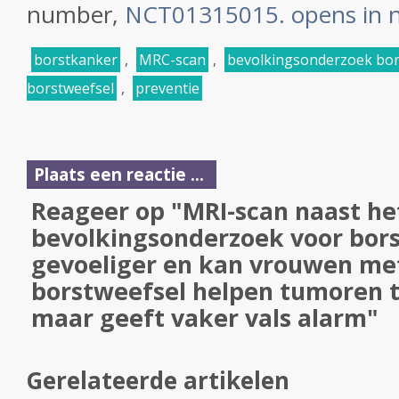
number,
NCT01315015. opens in 
borstkanker
,
MRC-scan
,
bevolkingsonderzoek bo
borstweefsel
,
preventie
Plaats een reactie ...
Reageer op "MRI-scan naast he
bevolkingsonderzoek voor bors
gevoeliger en kan vrouwen met
borstweefsel helpen tumoren 
maar geeft vaker vals alarm"
Gerelateerde artikelen