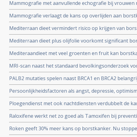
Mammografie met aanvullende echografie bij vrouwen m
betere resultaten in vergelijking met mammografie met 
Mammografie verlaagt de kans op overlijden aan borst
en in vergelijking met mammografie met echografie + A
aantal gevorderde borstkanker op 10-jaars meting in v
Mediterraan dieet vermindert risico op krijgen van borst
geen mammografie hadden gehad.
meta-analyse van 18 studies.
Mediterraan dieet plus olijfolie voorkomt significant b
agressieve vorm van borstkanker, blijkt uit subanalyse 
Mediteraandieet met veel groenten en fruit kan borstka
naar risico op hart- en vaatziektes bij vrouwen uit hoge
hormoongevoelige borstkanker (tot 40 procent) voork
MRI-scan naast het standaard bevolkingsonderzoek voo
overgang
en kan vrouwen met dicht borstweefsel helpen tumore
PALB2 mutaties spelen naast BRCA1 en BRCA2 belangrijke
vaker vals alarm
borstkanker. Blijkt uit DNA studie onder ruim een milj
Persoonlijkheidsfactoren als angst, depressie, optimism
verder onderzoeken.
het wel of niet krijgen van borstkanker, blijkt uit Neder
Ploegendienst met ook nachtdiensten verdubbelt de kan
borstkanker
Raloxifene werkt net zo goed als Tamoxifen bij preventi
vrouwen met significant minder bijwerkingen.
Roken geeft 30% meer kans op borstkanker. Nu stoppen 
als preventie..