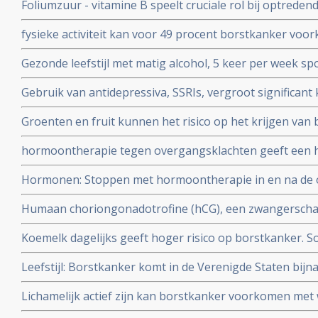
Foliumzuur - vitamine B speelt cruciale rol bij optreden
gerelateerd zijn aan risico op kanker en specifiek bij bo
fysieke activiteit kan voor 49 procent borstkanker vo
veroorzaakt overgewicht en weinig bewegen en sporte
Gezonde leefstijl met matig alcohol, 5 keer per week spo
worden heeft positief effect op het risico borstkanker t
Gebruik van antidepressiva, SSRIs, vergroot significan
overgang
eierstokkanker blijkt uit grote meta analyse.
Groenten en fruit kunnen het risico op het krijgen van 
verminderen. Vooral de vormen van borstkanker met o
hormoontherapie tegen overgangsklachten geeft een h
markers die negatief zijn is te voorkomen met een veget
werd gedacht. Blijkt uit grote meta-analyse van 58 epid
Hormonen: Stoppen met hormoontherapie in en na de 
vooral borstkanker (11%) en eierstokkanker (20%) . Blijk
Humaan choriongonadotrofine (hCG), een zwangersch
opmerkelijk effect op het genexpressieprofiel van bors
Koemelk dagelijks geeft hoger risico op borstkanker. S
die geen anticonceptie gebruikten.
yoghurt en kaas geven geen hoger risico. Blijkt uit la
Leefstijl: Borstkanker komt in de Verenigde Staten bijna
onder ruim 50.000 vrouwen
Zuid-Amerika en wordt vooral veroorzaakt door verschil i
Lichamelijk actief zijn kan borstkanker voorkomen met w
dit geldt alleen voor hormoongevoelige vormen van bo