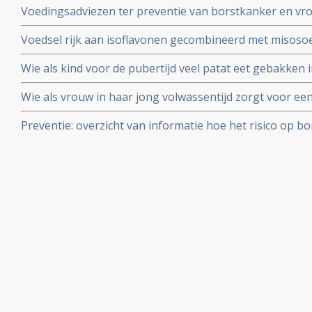
Voedingsadviezen ter preventie van borstkanker en vr
eierstokken en eileiders weg te laten halen.
voeding en meditatie opgesteld door de natuurdietiste
Voedsel rijk aan isoflavonen gecombineerd met misoso
met 40% verminderen aldus tienjarige Japanse studie on
Wie als kind voor de pubertijd veel patat eet gebakken i
geplaatst juni 2003.
risico op krijgen van borstkanker op latere leeftijd blijk
Wie als vrouw in haar jong volwassentijd zorgt voor ee
verpleegkundigen
beduidend minder risico - 65% - op borstkanker met he
Preventie: overzicht van informatie hoe het risico op 
verminderd