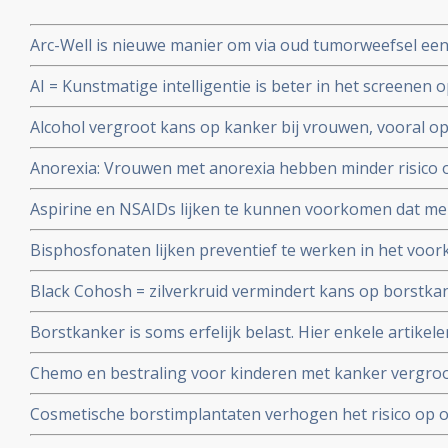
Arc-Well is nieuwe manier om via oud tumorweefsel ee
type DICS te maken en afwijkende genmutaties te ontd
AI = Kunstmatige intelligentie is beter in het screenen
radiologen die de beelden bekijken, blijkt uit een groo
Alcohol vergroot kans op kanker bij vrouwen, vooral 
en keelkanker en slokdarmkanker en leverkanker blijkt 
Anorexia: Vrouwen met anorexia hebben minder risico 
bevolkingsonderzoek in Engeland onder meer dan 1 mi
in vergelijking met vrouwen zonder anorexia blijkt uit 
Aspirine en NSAIDs lijken te kunnen voorkomen dat me
bevolkingsonderzoeken.
borstkanker door erfelijke genetische afwijkingen (BRC
Bisphosfonaten lijken preventief te werken in het vo
borstkanker krijgen.
vrouwen na de overgang. Aldus drie retropostpectieve stu
Black Cohosh = zilverkruid vermindert kans op borstkan
2010
epidemologische studie gepubliceerd in International J
Borstkanker is soms erfelijk belast. Hier enkele artikel
Chemo en bestraling voor kinderen met kanker vergroot 
krijgen van borstkanker voor hun 40e jaar in vergelijki
Cosmetische borstimplantaten verhogen het risico op o
28 tot 38 procent