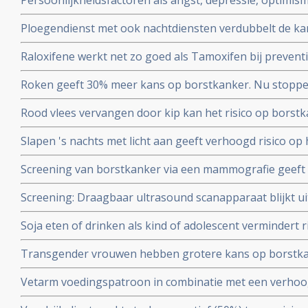
Persoonlijkheidsfactoren als angst, depressie, optimism
verder onderzoeken.
het wel of niet krijgen van borstkanker, blijkt uit Neder
Ploegendienst met ook nachtdiensten verdubbelt de kan
borstkanker
Raloxifene werkt net zo goed als Tamoxifen bij preventi
vrouwen met significant minder bijwerkingen.
Roken geeft 30% meer kans op borstkanker. Nu stoppen 
als preventie..
Rood vlees vervangen door kip kan het risico op borst
verhoogt namelijk het risico, kip verkleint het risico op
Slapen 's nachts met licht aan geeft verhoogd risico op
Hoe meer licht 's nachts hoe groter het risico.
Screening van borstkanker via een mammografie geeft g
uiteindelijke overlevingscijfers blijkt uit 25 jarige studi
Screening: Draagbaar ultrasound scanapparaat blijkt u
leeftijd van 40 tot 59 jaar in Canada.
bij ontdekken van kwaadaardige tumoren bij mensen me
Soja eten of drinken als kind of adolescent vermindert 
van borstkanker copy 1
leeftijd.
Transgender vrouwen hebben grotere kans op borstkan
gebruikten, blijkt uit Nederlandse studie
Vetarm voedingspatroon in combinatie met een verho
fruit en granen kan het risico op overlijden als gevolg 