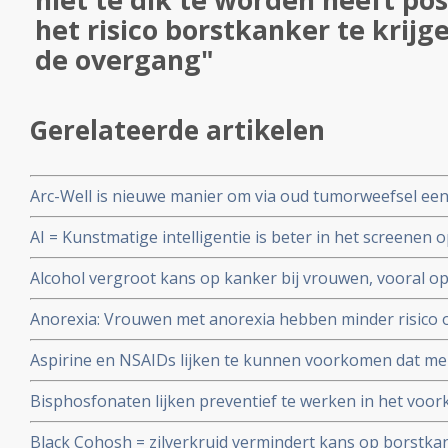
het risico borstkanker te krijg
de overgang"
Gerelateerde artikelen
Arc-Well is nieuwe manier om via oud tumorweefsel ee
type DICS te maken en afwijkende genmutaties te ontd
AI = Kunstmatige intelligentie is beter in het screenen
radiologen die de beelden bekijken, blijkt uit een groo
Alcohol vergroot kans op kanker bij vrouwen, vooral 
en keelkanker en slokdarmkanker en leverkanker blijkt 
Anorexia: Vrouwen met anorexia hebben minder risico 
bevolkingsonderzoek in Engeland onder meer dan 1 mi
in vergelijking met vrouwen zonder anorexia blijkt uit 
Aspirine en NSAIDs lijken te kunnen voorkomen dat me
bevolkingsonderzoeken.
borstkanker door erfelijke genetische afwijkingen (BRC
Bisphosfonaten lijken preventief te werken in het vo
borstkanker krijgen.
vrouwen na de overgang. Aldus drie retropostpectieve stu
Black Cohosh = zilverkruid vermindert kans op borstkan
2010