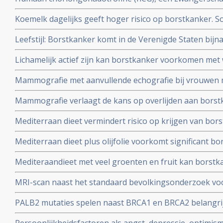
opmerkelijk effect op het genexpressieprofiel van bors
Koemelk dagelijks geeft hoger risico op borstkanker. S
die geen anticonceptie gebruikten.
yoghurt en kaas geven geen hoger risico. Blijkt uit la
Leefstijl: Borstkanker komt in de Verenigde Staten bijna
onder ruim 50.000 vrouwen
Zuid-Amerika en wordt vooral veroorzaakt door verschil i
Lichamelijk actief zijn kan borstkanker voorkomen met w
dit geldt alleen voor hormoongevoelige vormen van bo
Mammografie met aanvullende echografie bij vrouwen m
betere resultaten in vergelijking met mammografie met 
Mammografie verlaagt de kans op overlijden aan borst
en in vergelijking met mammografie met echografie + A
aantal gevorderde borstkanker op 10-jaars meting in v
Mediterraan dieet vermindert risico op krijgen van borst
geen mammografie hadden gehad.
meta-analyse van 18 studies.
Mediterraan dieet plus olijfolie voorkomt significant b
agressieve vorm van borstkanker, blijkt uit subanalyse 
Mediteraandieet met veel groenten en fruit kan borstka
naar risico op hart- en vaatziektes bij vrouwen uit hoge
hormoongevoelige borstkanker (tot 40 procent) voork
MRI-scan naast het standaard bevolkingsonderzoek voo
overgang
en kan vrouwen met dicht borstweefsel helpen tumore
PALB2 mutaties spelen naast BRCA1 en BRCA2 belangrijke
vaker vals alarm
borstkanker. Blijkt uit DNA studie onder ruim een milj