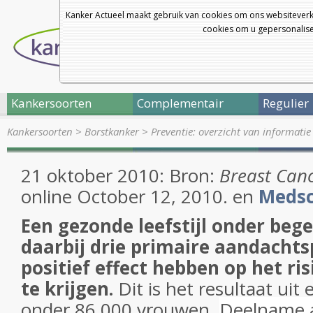
Kanker Actueel maakt gebruik van cookies om ons websiteverk
cookies om u gepersonalisee
Kankersoorten
Complementair
Regulier
Kankersoorten
>
Borstkanker
>
Preventie: overzicht van informatie
21 oktober 2010: Bron:
Breast Canc
online October 12, 2010. en
Meds
Een gezonde leefstijl onder beg
daarbij drie primaire aandacht
positief effect hebben op het ri
te krijgen.
Dit is het resultaat uit
onder 86.000 vrouwen.
Deelname 