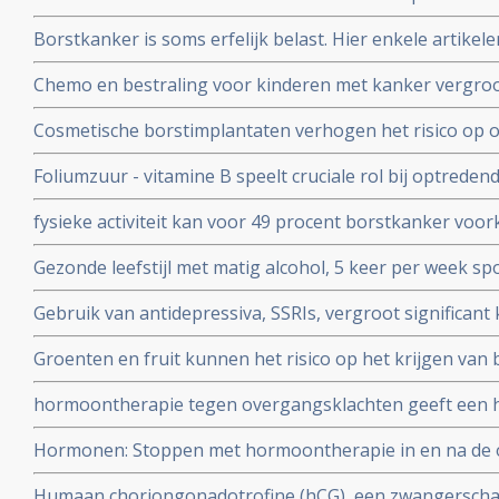
epidemologische studie gepubliceerd in International J
Borstkanker is soms erfelijk belast. Hier enkele artikel
Chemo en bestraling voor kinderen met kanker vergroot 
krijgen van borstkanker voor hun 40e jaar in vergelijki
Cosmetische borstimplantaten verhogen het risico op o
28 tot 38 procent
Foliumzuur - vitamine B speelt cruciale rol bij optreden
gerelateerd zijn aan risico op kanker en specifiek bij bo
fysieke activiteit kan voor 49 procent borstkanker vo
veroorzaakt overgewicht en weinig bewegen en sporte
Gezonde leefstijl met matig alcohol, 5 keer per week spo
worden heeft positief effect op het risico borstkanker t
Gebruik van antidepressiva, SSRIs, vergroot significan
overgang
eierstokkanker blijkt uit grote meta analyse.
Groenten en fruit kunnen het risico op het krijgen van 
verminderen. Vooral de vormen van borstkanker met o
hormoontherapie tegen overgangsklachten geeft een h
markers die negatief zijn is te voorkomen met een veget
werd gedacht. Blijkt uit grote meta-analyse van 58 epid
Hormonen: Stoppen met hormoontherapie in en na de 
vooral borstkanker (11%) en eierstokkanker (20%) . Blijk
Humaan choriongonadotrofine (hCG), een zwangersch