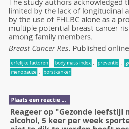
The study authors acknowledged t
limited by the lack of longitudinal
by the use of FHLBC alone as a pr
multiple potential breast cancer ri
among family members.
Breast Cancer Res
. Published onlin
erfelijke factoren
,
body mass index
,
preventie
,
g
menopauze
,
borstkanker
Plaats een reactie ...
Reageer op "Gezonde leefstijl
alcohol, 5 keer per week spor
niet te dik te worden heeft pos