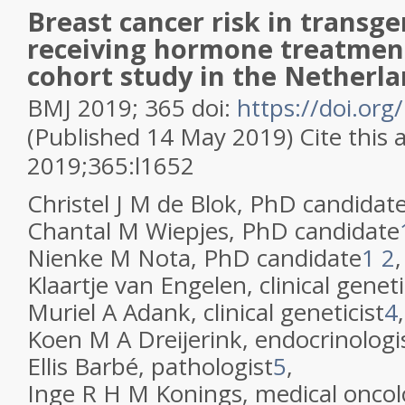
Breast cancer risk in transg
receiving hormone treatmen
cohort study in the Netherl
BMJ
2019
;
365
doi:
https://doi.or
(Published 14 May 2019)
Cite this 
2019;365:l1652
Christel J M de Blok
, PhD candidat
Chantal M Wiepjes
, PhD candidate
Nienke M Nota
, PhD candidate
1
2
Klaartje van Engelen
, clinical geneti
Muriel A Adank
, clinical geneticist
4
Koen M A Dreijerink
, endocrinologi
Ellis Barbé
, pathologist
5
,
Inge R H M Konings
, medical oncol