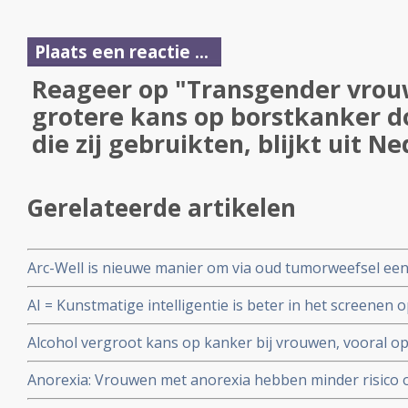
Plaats een reactie ...
Reageer op "Transgender vro
grotere kans op borstkanker 
die zij gebruikten, blijkt uit N
Gerelateerde artikelen
Arc-Well is nieuwe manier om via oud tumorweefsel ee
type DICS te maken en afwijkende genmutaties te ontd
AI = Kunstmatige intelligentie is beter in het screenen
radiologen die de beelden bekijken, blijkt uit een groo
Alcohol vergroot kans op kanker bij vrouwen, vooral 
en keelkanker en slokdarmkanker en leverkanker blijkt 
Anorexia: Vrouwen met anorexia hebben minder risico 
bevolkingsonderzoek in Engeland onder meer dan 1 mi
in vergelijking met vrouwen zonder anorexia blijkt uit 