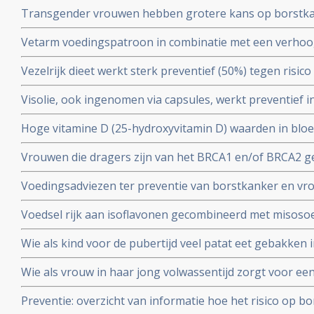
leeftijd.
Transgender vrouwen hebben grotere kans op borstkan
gebruikten, blijkt uit Nederlandse studie
Vetarm voedingspatroon in combinatie met een verho
fruit en granen kan het risico op overlijden als gevolg 
Vezelrijk dieet werkt sterk preventief (50%) tegen risic
postmenopauzale vrouwen verminderen blijkt uit groo
vrouwen (in leeftijd voor de overgang).
Visolie, ook ingenomen via capsules, werkt preventief 
borstkanker bij vrouwen in de leeftijd na de overgang. Bl
Hoge vitamine D (25-hydroxyvitamin D) waarden in bloe
bevolkingstudie onder 35.000 vrouwen. Artikel geplaatst
risico - 44 procent - op overlijden aan borstkanker dan 
Vrouwen die dragers zijn van het BRCA1 en/of BRCA2 ge
moment van diagnose copy 1
het krijgen van borstkanker met 50% en eierstokkank
Voedingsadviezen ter preventie van borstkanker en vr
eierstokken en eileiders weg te laten halen.
voeding en meditatie opgesteld door de natuurdietiste
Voedsel rijk aan isoflavonen gecombineerd met misoso
met 40% verminderen aldus tienjarige Japanse studie on
Wie als kind voor de pubertijd veel patat eet gebakken i
geplaatst juni 2003.
risico op krijgen van borstkanker op latere leeftijd blijk
Wie als vrouw in haar jong volwassentijd zorgt voor ee
verpleegkundigen
beduidend minder risico - 65% - op borstkanker met he
Preventie: overzicht van informatie hoe het risico op 