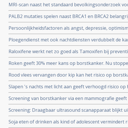
MRI-scan naast het standaard bevolkingsonderzoek voo
overgang
en kan vrouwen met dicht borstweefsel helpen tumore
PALB2 mutaties spelen naast BRCA1 en BRCA2 belangrijke
vaker vals alarm
borstkanker. Blijkt uit DNA studie onder ruim een milj
Persoonlijkheidsfactoren als angst, depressie, optimism
verder onderzoeken.
het wel of niet krijgen van borstkanker, blijkt uit Neder
Ploegendienst met ook nachtdiensten verdubbelt de kan
borstkanker
Raloxifene werkt net zo goed als Tamoxifen bij preventi
vrouwen met significant minder bijwerkingen.
Roken geeft 30% meer kans op borstkanker. Nu stoppen 
als preventie..
Rood vlees vervangen door kip kan het risico op borst
verhoogt namelijk het risico, kip verkleint het risico op
Slapen 's nachts met licht aan geeft verhoogd risico op
Hoe meer licht 's nachts hoe groter het risico.
Screening van borstkanker via een mammografie geeft g
uiteindelijke overlevingscijfers blijkt uit 25 jarige studi
Screening: Draagbaar ultrasound scanapparaat blijkt u
leeftijd van 40 tot 59 jaar in Canada.
bij ontdekken van kwaadaardige tumoren bij mensen me
Soja eten of drinken als kind of adolescent vermindert 
van borstkanker copy 1