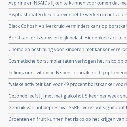
Aspirine en NSAIDs lijken te kunnen voorkomen dat me
bevolkingsonderzoeken.
borstkanker door erfelijke genetische afwijkingen (BRC
Bisphosfonaten lijken preventief te werken in het vo
borstkanker krijgen.
vrouwen na de overgang. Aldus drie retropostpectieve stu
Black Cohosh = zilverkruid vermindert kans op borstkan
2010
epidemologische studie gepubliceerd in International J
Borstkanker is soms erfelijk belast. Hier enkele artikel
Chemo en bestraling voor kinderen met kanker vergroot 
krijgen van borstkanker voor hun 40e jaar in vergelijki
Cosmetische borstimplantaten verhogen het risico op o
28 tot 38 procent
Foliumzuur - vitamine B speelt cruciale rol bij optreden
gerelateerd zijn aan risico op kanker en specifiek bij bo
fysieke activiteit kan voor 49 procent borstkanker vo
veroorzaakt overgewicht en weinig bewegen en sporte
Gezonde leefstijl met matig alcohol, 5 keer per week spo
worden heeft positief effect op het risico borstkanker t
Gebruik van antidepressiva, SSRIs, vergroot significan
overgang
eierstokkanker blijkt uit grote meta analyse.
Groenten en fruit kunnen het risico op het krijgen van 
verminderen. Vooral de vormen van borstkanker met o