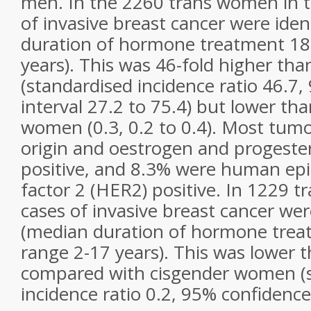
men. In the 2260 trans women in t
of invasive breast cancer were iden
duration of hormone treatment 18 
years). This was 46-fold higher th
(standardised incidence ratio 46.7
interval 27.2 to 75.4) but lower tha
women (0.3, 0.2 to 0.4). Most tumo
origin and oestrogen and progeste
positive, and 8.3% were human ep
factor 2 (HER2) positive. In 1229 t
cases of invasive breast cancer wer
(median duration of hormone trea
range 2-17 years). This was lower 
compared with cisgender women (
incidence ratio 0.2, 95% confidence 