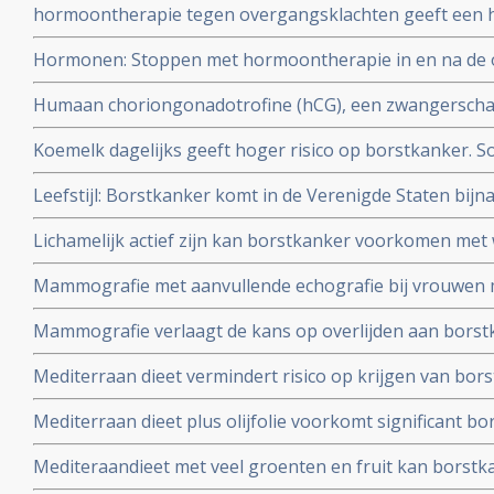
hormoontherapie tegen overgangsklachten geeft een h
markers die negatief zijn is te voorkomen met een veget
werd gedacht. Blijkt uit grote meta-analyse van 58 epid
Hormonen: Stoppen met hormoontherapie in en na de 
vooral borstkanker (11%) en eierstokkanker (20%) . Blijk
Humaan choriongonadotrofine (hCG), een zwangersch
opmerkelijk effect op het genexpressieprofiel van bors
Koemelk dagelijks geeft hoger risico op borstkanker. S
die geen anticonceptie gebruikten.
yoghurt en kaas geven geen hoger risico. Blijkt uit la
Leefstijl: Borstkanker komt in de Verenigde Staten bijna
onder ruim 50.000 vrouwen
Zuid-Amerika en wordt vooral veroorzaakt door verschil i
Lichamelijk actief zijn kan borstkanker voorkomen met w
dit geldt alleen voor hormoongevoelige vormen van bo
Mammografie met aanvullende echografie bij vrouwen m
betere resultaten in vergelijking met mammografie met 
Mammografie verlaagt de kans op overlijden aan borst
en in vergelijking met mammografie met echografie + A
aantal gevorderde borstkanker op 10-jaars meting in v
Mediterraan dieet vermindert risico op krijgen van borst
geen mammografie hadden gehad.
meta-analyse van 18 studies.
Mediterraan dieet plus olijfolie voorkomt significant b
agressieve vorm van borstkanker, blijkt uit subanalyse 
Mediteraandieet met veel groenten en fruit kan borstka
naar risico op hart- en vaatziektes bij vrouwen uit hoge
hormoongevoelige borstkanker (tot 40 procent) voork