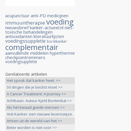
acupunctuur
anti-PD medicijnen
voeding
immuuntherapie
nieuwsbrief kanker-actueel.nl
niet-
toxische behandelingen
antioxidanten
literatuurlijsten
voedingssuppletie
borstkanker
complementair
aanvullende middelen
hyperthermie
checkpointremmers
voedingsuppletie
Gerelateerde artikelen
Het spook dat kanker heet. >>
50 dingen die je beslist moet >>
A Cancer Treatment: A Journey >>
Achtbaan. Auteur Kjeld Bontenbal >>
Als het kwaad goede mensen >>
Anti Kanker: een nieuwe levenswijze.
>>
Artsen uit de wereld van het >>
Beter worden is niet voor >>