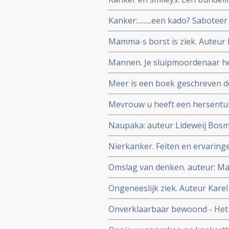
Wolffers
Kanker:.........een kado? Sabotee
Auteur Yvette van Boven
Mamma-s borst is ziek. Auteur
Mannen. Je sluipmoordenaar he
Meer is een boek geschreven do
ontroerend boek naar mijn men
Mevrouw u heeft een hersentu
Naupaka: auteur Lideweij Bosm
voor haar partner stierf
Nierkanker. Feiten en ervaring
Omslag van denken. auteur: M
Ongeneeslijk ziek. Auteur Kare
Onverklaarbaar bewoond - Het 