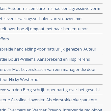
ken & prothesen: een briefwisseling.
anker. Auteur Iris Lemeare. Iris had een agressieve vorm
h een genezende behandeling via stamceltherapie
et zeven ervaringsverhalen van vrouwen met
Vonkeman
rtelt over hoe zij omgaat met haar hersentumor
ffers
ebreide handleiding voor natuurlijk genezen. Auteur
erdie Bours-Willems. Aansprekend en inspirerend
atiënten, hun naasten en verdere omgeving. Daarnaast
 Jeroen Mol. Levenslessen van een manager die door
fessionals.
uteur Nicky Westerhof
eve van den Berg schrijft openhartig over het gevecht
tumor en wat dat betekent voor hun relatie en hun
Auteur: Caroline Hovenier. Als eierstokkankerpatiente
g.
om te gaan met kanker in het dagelijks leven
arin Overmars en Warner Prevoo. Interventie radioloog