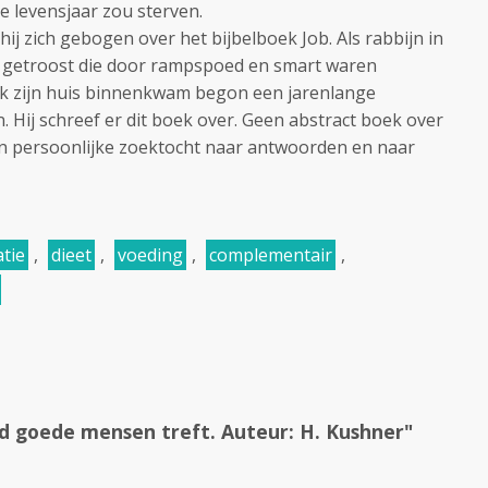
de levensjaar zou sterven.
hij zich gebogen over het bijbelboek Job. Als rabbijn in
n getroost die door rampspoed en smart waren
ok zijn huis binnenkwam begon een jarenlange
. Hij schreef er dit boek over. Geen abstract boek over
en persoonlijke zoektocht naar antwoorden en naar
tie
,
dieet
,
voeding
,
complementair
,
d goede mensen treft. Auteur: H. Kushner"