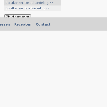
Borstkanker: De behandeling, >>
Borstkanker: briefwisseling >>
essen
Recepten
Contact