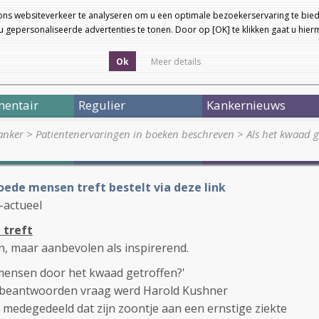
ons websiteverkeer te analyseren om u een optimale bezoekerservaring te bied
 gepersonaliseerde advertenties te tonen. Door op [OK] te klikken gaat u hie
Ok
Meer details
entair
Regulier
Kankernieuws
anker
>
Patientenervaringen in boeken beschreven
>
Als het kwaad g
oede mensen treft bestelt via deze link
-actueel
 treft
n, maar aanbevolen als inspirerend.
ensen door het kwaad getroffen?'
te beantwoorden vraag werd Harold Kushner
medegedeeld dat zijn zoontje aan een ernstige ziekte