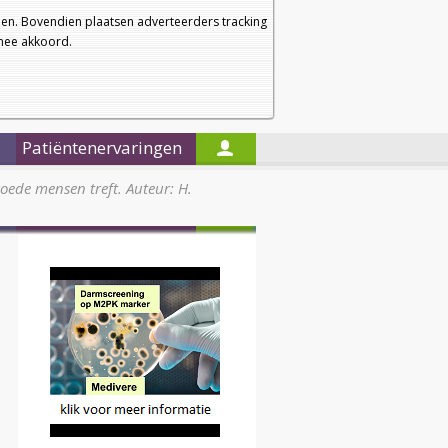
a
a
Startpagina
Nieuwsbrief
a
en. Bovendien plaatsen adverteerders tracking
rmee akkoord.
Alleen in de titels zoeken
Patiëntenervaringen
oede mensen treft. Auteur: H.