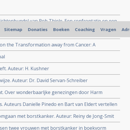
ichtenbundel van Rob Thiele. Een confrontatie en een
rvaringsdeskundige.
Sitemap
Donaties
Boeken
Coaching
Vragen
Adr
en als de dokter zegt dat je kanker hebt. Auteur G.
 on the Transformation away from Cancer: A
Tale. Author: John L. Mclure copy 1
bal
ft. Auteur: H. Kushner
ijze. Auteur: Dr. David Servan-Schreiber
icht. Over wonderbaarljke genezingen door Harm
s. Auteurs Danielle Pinedo en Bart van Eldert vertellen
kanker.
omgaan met borstkanker. Auteur: Reiny de Jong-Smit
ussen twee vrouwen met borstkanker in boekvorm