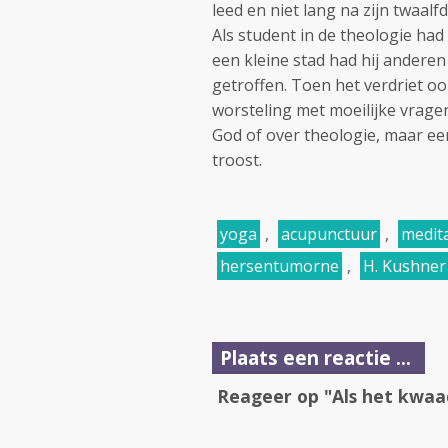
leed en niet lang na zijn twaalf
Als student in de theologie had 
een kleine stad had hij andere
getroffen. Toen het verdriet o
worsteling met moeilijke vragen
God of over theologie, maar e
troost.
yoga
,
acupunctuur
,
medita
hersentumorne
,
H. Kushner
Plaats een reactie ...
Reageer op "Als het kwaa