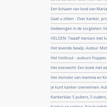
werd van arts kankerpatiënt en h
Een lichaam van lood van Maria
veranderd
Derde druk.
Gaat u zitten - Over kanker, pro
Gedwongen in de zorgketen. Ve
Stolz beschrijft hoe zijn vrouw
HELDEN: Twaalf mensen met kan
ongeinteresseerde artsen in de
verder gaan.
Het levende bewijs. Auteur: Mi
Het Instituut - auteurs Huppes
beschrijven uit eigen ervaring i
Het evenwicht. Een boek met ee
onze gezondheidszorg
ziekte, uitgezaaide darmkanke
Het monster van mamma en Kn
van Marleen Mutsaers (zelf bor
Je kunt kanker overwinnen. Aut
ouders kanker heeft.
Kankerklas: 5 pubers, 5 ouders,
Kanker en smileys. Een bundeli