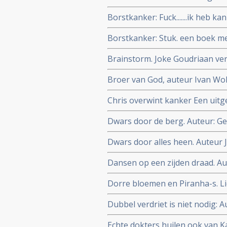
uitgegeven onder de titel: Prui
Borstkanker: Fuck.......ik heb k
van borstkanker maar vond toc
Borstkanker: Stuk. een boek m
borstkanker. Auteur Janneke 
Brainstorm. Joke Goudriaan ve
Broer van God, auteur Ivan Wol
Chris overwint kanker Een uitg
Chris Wark
Dwars door de berg. Auteur: G
verhaal met tips voor kankerp
Dwars door alles heen. Auteur
kritische adviezen voor zorgpro
ziekte beter wordt
Dansen op een zijden draad. A
Dorre bloemen en Piranha-s. Li
van haar man tegen een hersen
Dubbel verdriet is niet nodig: 
gezin. Auteur Lieve van den Ber
schreeef zij een gids voor hoe 
Echte dokters huilen ook van K