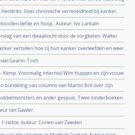
eeft zijn kijk op de relatie arts - patient sterk
 Hendriks. Over chronische vermoeidheid bij kanker.
tocollen,liefde en hoop . Auteur: Ivo Lantain
rslag van een dwaaltocht door de zorgketen. Walter
 met kanker het slachtoffer werd van falende en
ker vertellen hoe zij hun kanker overleefden en weer
 reguliere oncologie
chael Gearin-Tosh
 - Kemp. Voormalig internist Wim Huppes en zijn vrouw
n een politieke thriller wat er in hun ogen mis is met
n bundeling van columns van Martin Bril over zijn
r, samengesteld door zijn vrouw Anneke Steenhouwer
obbelmonsters en ander gespuis. Twee kinderboeken
stkankerpatiente) voor kinderen van wie een van de
eur Ian Gawler.
 1 ziekte. Auteur: Corien van Zweden
ng van zijn columns in Medisch Contact. Auteur Ivan