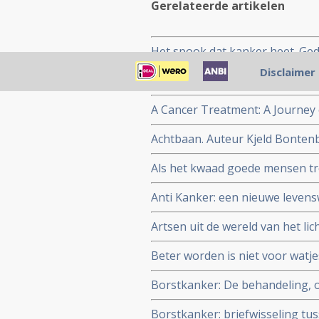
Gerelateerde artikelen
Het spook dat kanker heet. Ged
troost, geschreven door een e
Disclaimer
50 dingen die je beslist moet do
Anderson.
A Cancer Treatment: A Journey
Fictionalized Autobiographical 
Achtbaan. Auteur Kjeld Bonten
Als het kwaad goede mensen tre
Anti Kanker: een nieuwe levensw
Artsen uit de wereld van het l
Wagenmakers.
Beter worden is niet voor watje
over hun leven met en zonder 
Borstkanker: De behandeling, 
Borstkanker: briefwisseling t