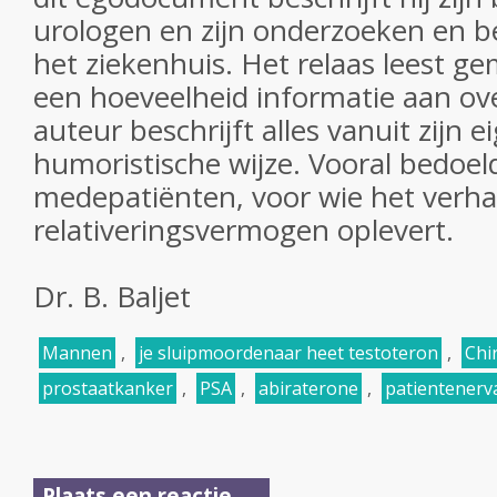
urologen en zijn onderzoeken en b
het ziekenhuis. Het relaas leest ge
een hoeveelheid informatie aan ove
auteur beschrijft alles vanuit zijn e
humoristische wijze. Vooral bedoel
medepatiënten, voor wie het verhaa
relativeringsvermogen oplevert.
Dr. B. Baljet
Mannen
,
je sluipmoordenaar heet testoteron
,
Chi
prostaatkanker
,
PSA
,
abiraterone
,
patientenerv
Plaats een reactie ...