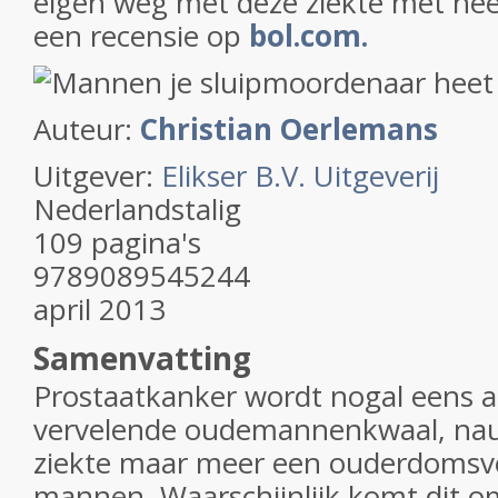
eigen weg met deze ziekte met hee
een recensie op
bol.com.
Auteur:
Christian Oerlemans
Uitgever:
Elikser B.V. Uitgeverij
Nederlandstalig
109 pagina's
9789089545244
april 2013
Samenvatting
Prostaatkanker wordt nogal eens a
vervelende oudemannenkwaal, nauw
ziekte maar meer een ouderdomsver
mannen. Waarschijnlijk komt dit 