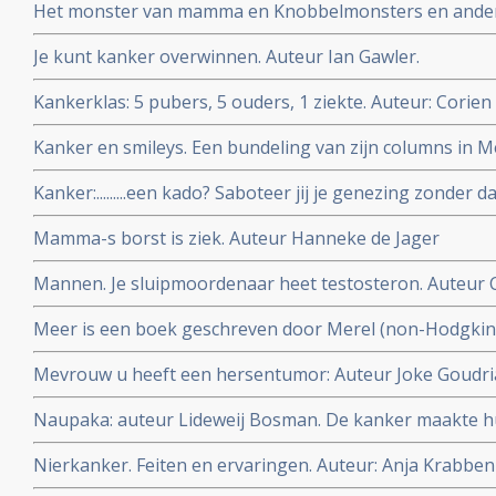
Het monster van mamma en Knobbelmonsters en ander
van Marleen Mutsaers (zelf borstkankerpatiente) voor 
Je kunt kanker overwinnen. Auteur Ian Gawler.
ouders kanker heeft.
Kankerklas: 5 pubers, 5 ouders, 1 ziekte. Auteur: Corie
Kanker en smileys. Een bundeling van zijn columns in M
Wolffers
Kanker:.........een kado? Saboteer jij je genezing zonder 
Auteur Yvette van Boven
Mamma-s borst is ziek. Auteur Hanneke de Jager
Mannen. Je sluipmoordenaar heet testosteron. Auteur 
Meer is een boek geschreven door Merel (non-Hodgkin) 
ontroerend boek naar mijn mening.
Mevrouw u heeft een hersentumor: Auteur Joke Goudr
Naupaka: auteur Lideweij Bosman. De kanker maakte hu
voor haar partner stierf
Nierkanker. Feiten en ervaringen. Auteur: Anja Krabben