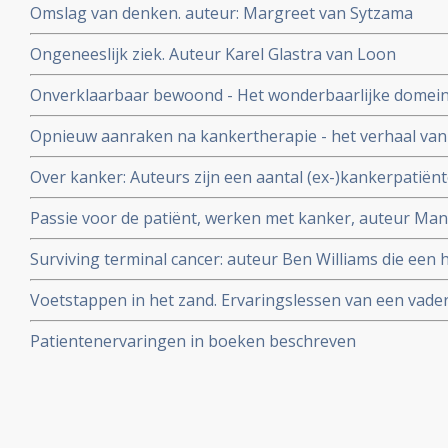
Omslag van denken. auteur: Margreet van Sytzama
Ongeneeslijk ziek. Auteur Karel Glastra van Loon
Onverklaarbaar bewoond - Het wonderbaarlijke domein 
Opnieuw aanraken na kankertherapie - het verhaal van 
Nijhuis
Over kanker: Auteurs zijn een aantal (ex-)kankerpatiën
Passie voor de patiënt, werken met kanker, auteur Mano
heeft zelf borstkanker
Surviving terminal cancer: auteur Ben Williams die een
Glioblastoma overleefde met een mix van bekende medic
Voetstappen in het zand. Ervaringslessen van een vader t
Bert van Ravenswaaij beschrijft de jaren dat Lars, zijn z
Patientenervaringen in boeken beschreven