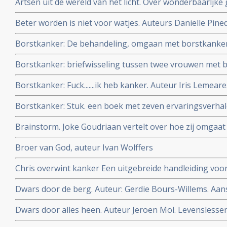
Artsen uit de wereld van het licht. Over wonderbaarlj
Wagenmakers.
Beter worden is niet voor watjes. Auteurs Danielle Pined
over hun leven met en zonder kanker.
Borstkanker: De behandeling, omgaan met borstkanker.
Borstkanker: briefwisseling tussen twee vrouwen met 
uitgegeven onder de titel: Pruiken & prothesen: een brie
Borstkanker: Fuck.......ik heb kanker. Auteur Iris Lemear
van borstkanker maar vond toch een genezende behand
Borstkanker: Stuk. een boek met zeven ervaringsverha
borstkanker. Auteur Janneke Vonkeman
Brainstorm. Joke Goudriaan vertelt over hoe zij omgaa
Broer van God, auteur Ivan Wolffers
Chris overwint kanker Een uitgebreide handleiding voor
Chris Wark
Dwars door de berg. Auteur: Gerdie Bours-Willems. Aa
verhaal met tips voor kankerpatiënten, hun naasten e
Dwars door alles heen. Auteur Jeroen Mol. Levenslesse
kritische adviezen voor zorgprofessionals.
ziekte beter wordt