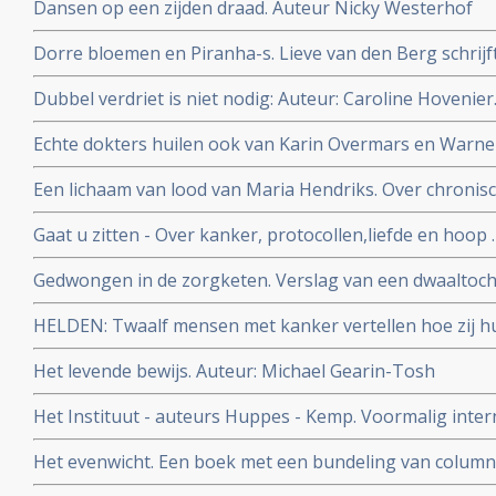
Dansen op een zijden draad. Auteur Nicky Westerhof
Dorre bloemen en Piranha-s. Lieve van den Berg schrijf
van haar man tegen een hersentumor en wat dat beteke
Dubbel verdriet is niet nodig: Auteur: Caroline Hovenier
gezin. Auteur Lieve van den Berg.
schreeef zij een gids voor hoe om te gaan met kanker in
Echte dokters huilen ook van Karin Overmars en Warner
werd van arts kankerpatiënt en heeft zijn kijk op de relat
Een lichaam van lood van Maria Hendriks. Over chronisc
veranderd
Derde druk.
Gaat u zitten - Over kanker, protocollen,liefde en hoop .
Gedwongen in de zorgketen. Verslag van een dwaaltoch
Stolz beschrijft hoe zijn vrouw met kanker het slachtof
HELDEN: Twaalf mensen met kanker vertellen hoe zij h
ongeinteresseerde artsen in de reguliere oncologie
verder gaan.
Het levende bewijs. Auteur: Michael Gearin-Tosh
Het Instituut - auteurs Huppes - Kemp. Voormalig inte
beschrijven uit eigen ervaring in een politieke thriller 
Het evenwicht. Een boek met een bundeling van columns 
onze gezondheidszorg
ziekte, uitgezaaide darmkanker, samengesteld door z