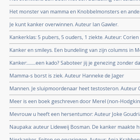
ziekte, uitgezaaide darmkanker, samengesteld door z
Het monster van mamma en Knobbelmonsters en ander
van Marleen Mutsaers (zelf borstkankerpatiente) voor 
Je kunt kanker overwinnen. Auteur Ian Gawler.
ouders kanker heeft.
Kankerklas: 5 pubers, 5 ouders, 1 ziekte. Auteur: Corie
Kanker en smileys. Een bundeling van zijn columns in M
Wolffers
Kanker:.........een kado? Saboteer jij je genezing zonder 
Auteur Yvette van Boven
Mamma-s borst is ziek. Auteur Hanneke de Jager
Mannen. Je sluipmoordenaar heet testosteron. Auteur 
Meer is een boek geschreven door Merel (non-Hodgkin) 
ontroerend boek naar mijn mening.
Mevrouw u heeft een hersentumor: Auteur Joke Goudr
Naupaka: auteur Lideweij Bosman. De kanker maakte hu
voor haar partner stierf
Nierkanker. Feiten en ervaringen. Auteur: Anja Krabben