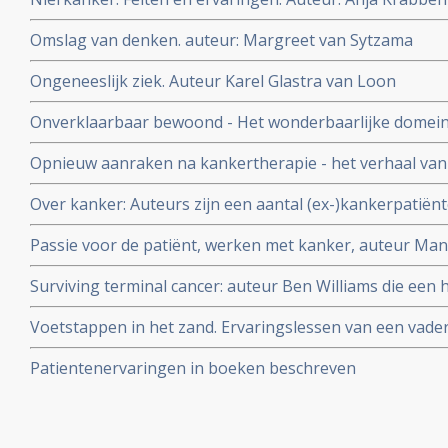
Omslag van denken. auteur: Margreet van Sytzama
Ongeneeslijk ziek. Auteur Karel Glastra van Loon
Onverklaarbaar bewoond - Het wonderbaarlijke domein 
Opnieuw aanraken na kankertherapie - het verhaal van 
Nijhuis
Over kanker: Auteurs zijn een aantal (ex-)kankerpatiën
Passie voor de patiënt, werken met kanker, auteur Mano
heeft zelf borstkanker
Surviving terminal cancer: auteur Ben Williams die een
Glioblastoma overleefde met een mix van bekende medic
Voetstappen in het zand. Ervaringslessen van een vader t
Bert van Ravenswaaij beschrijft de jaren dat Lars, zijn z
Patientenervaringen in boeken beschreven