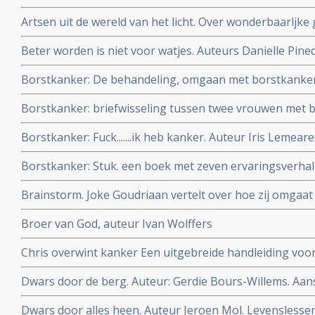
Artsen uit de wereld van het licht. Over wonderbaarlj
Wagenmakers.
Beter worden is niet voor watjes. Auteurs Danielle Pined
over hun leven met en zonder kanker.
Borstkanker: De behandeling, omgaan met borstkanker.
Borstkanker: briefwisseling tussen twee vrouwen met 
uitgegeven onder de titel: Pruiken & prothesen: een brie
Borstkanker: Fuck.......ik heb kanker. Auteur Iris Lemear
van borstkanker maar vond toch een genezende behand
Borstkanker: Stuk. een boek met zeven ervaringsverha
borstkanker. Auteur Janneke Vonkeman
Brainstorm. Joke Goudriaan vertelt over hoe zij omgaa
Broer van God, auteur Ivan Wolffers
Chris overwint kanker Een uitgebreide handleiding voor
Chris Wark
Dwars door de berg. Auteur: Gerdie Bours-Willems. Aa
verhaal met tips voor kankerpatiënten, hun naasten e
Dwars door alles heen. Auteur Jeroen Mol. Levenslesse
kritische adviezen voor zorgprofessionals.