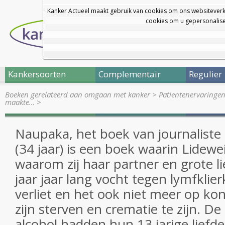
Kanker Actueel maakt gebruik van cookies om ons websiteverk
cookies om u gepersonalisee
Kankersoorten
Complementair
Regulier
Boeken gerelateerd aan omgaan met kanker
>
Patientenervaringe
maakte…
>
Naupaka, het boek van journalist
(34 jaar) is een boek waarin Lidewei
waarom zij haar partner en grote li
jaar jaar lang vocht tegen lymfklier
verliet en het ook niet meer op ko
zijn sterven en crematie te zijn. D
alcohol hadden hun 13 jarige liefde