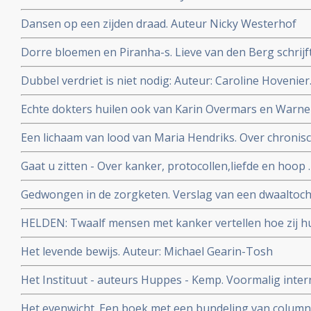
ziekte beter wordt
Dansen op een zijden draad. Auteur Nicky Westerhof
Dorre bloemen en Piranha-s. Lieve van den Berg schrijf
van haar man tegen een hersentumor en wat dat beteke
Dubbel verdriet is niet nodig: Auteur: Caroline Hovenier
gezin. Auteur Lieve van den Berg.
schreeef zij een gids voor hoe om te gaan met kanker in
Echte dokters huilen ook van Karin Overmars en Warner
werd van arts kankerpatiënt en heeft zijn kijk op de relat
Een lichaam van lood van Maria Hendriks. Over chronisc
veranderd
Derde druk.
Gaat u zitten - Over kanker, protocollen,liefde en hoop .
Gedwongen in de zorgketen. Verslag van een dwaaltoch
Stolz beschrijft hoe zijn vrouw met kanker het slachtof
HELDEN: Twaalf mensen met kanker vertellen hoe zij h
ongeinteresseerde artsen in de reguliere oncologie
verder gaan.
Het levende bewijs. Auteur: Michael Gearin-Tosh
Het Instituut - auteurs Huppes - Kemp. Voormalig inte
beschrijven uit eigen ervaring in een politieke thriller 
Het evenwicht. Een boek met een bundeling van columns 
onze gezondheidszorg