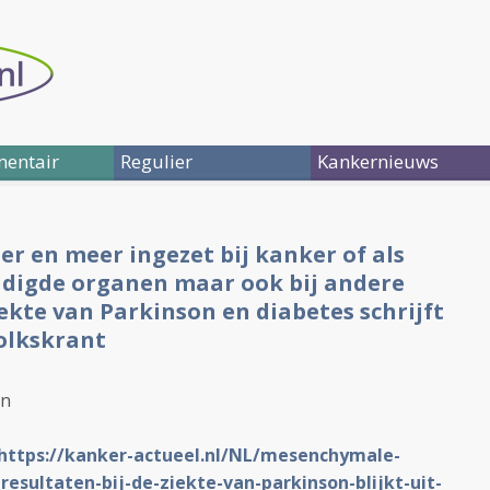
entair
Regulier
Kankernieuws
r en meer ingezet bij kanker of als
digde organen maar ook bij andere
kte van Parkinson en diabetes schrijft
Volkskrant
en
https://kanker-actueel.nl/NL/mesenchymale-
esultaten-bij-de-ziekte-van-parkinson-blijkt-uit-