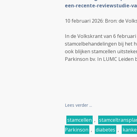
een-recente-reviewstudie-van
10 februari 2026: Bron: de Volk
In de Volkskrant van 6 februari
stamcelbehandelingen bij het h
ook blijken stamcellen uitsteke
Parkinson bv. In LUMC Leiden bv 
Lees verder ...
stamcellen
,
stamceltranspla
Parkinson
,
diabetes
,
kanke