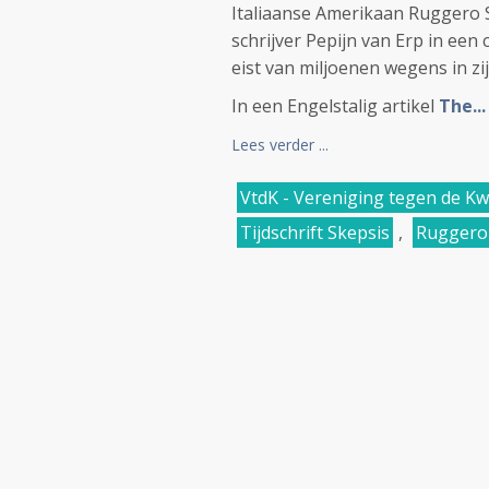
Italiaanse Amerikaan Ruggero Sa
schrijver Pepijn van Erp in ee
eist van miljoenen wegens in z
In een Engelstalig artikel
The...
Lees verder ...
VtdK - Vereniging tegen de Kw
Tijdschrift Skepsis
,
Ruggero 