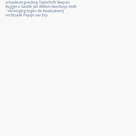
schadevergoeding
Tijdschrift Skepsis
Ruggero Santilli
Jan Willem Nienhuys
VtdK
- Vereniging tegen de Kwakzalverij
rechtzaak
Pepijn van Erp