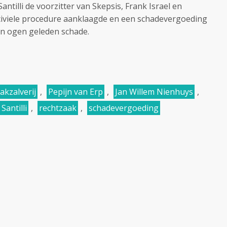
ntilli de voorzitter van Skepsis, Frank Israel en
n civiele procedure aanklaagde en een schadevergoeding
ijn ogen geleden schade.
akzalverij
,
Pepijn van Erp
,
Jan Willem Nienhuys
,
Santilli
,
rechtzaak
,
schadevergoeding