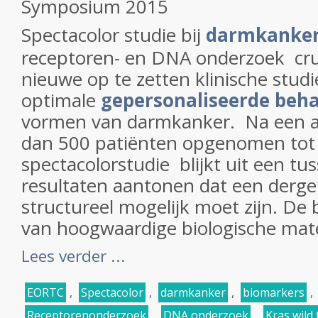
Symposium 2015
Spectacolor studie bij
darmkanke
receptoren- en DNA onderzoek cruc
nieuwe op te zetten klinische stud
optimale
gepersonaliseerde beh
vormen van darmkanker. Na een a
dan 500 patiënten opgenomen tot 
spectacolorstudie blijkt uit een tu
resultaten aantonen dat een derge
structureel mogelijk moet zijn. De
van hoogwaardige biologische materi
Lees verder ...
EORTC
,
Spectacolor
,
darmkanker
,
biomarkers
,
Receptorenonderzoek
,
DNA onderzoek
,
Kras wild