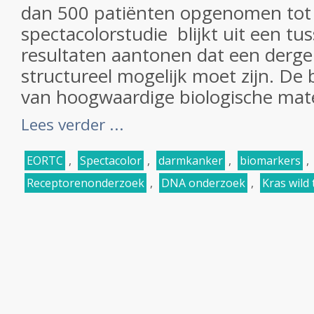
dan 500 patiënten opgenomen tot 
spectacolorstudie blijkt uit een tu
resultaten aantonen dat een derge
structureel mogelijk moet zijn. De
van hoogwaardige biologische materi
Lees verder ...
EORTC
,
Spectacolor
,
darmkanker
,
biomarkers
,
Receptorenonderzoek
,
DNA onderzoek
,
Kras wild