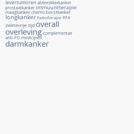
levertumoren
alvleesklierkanker
immuuntherapie
prostaatkanker
maagkanker
borstkanker
chemo
longkanker
RFA
Radiotherapie
overall
ziektevrije tijd
overleving
complementair
anti-PD medicijnen
darmkanker