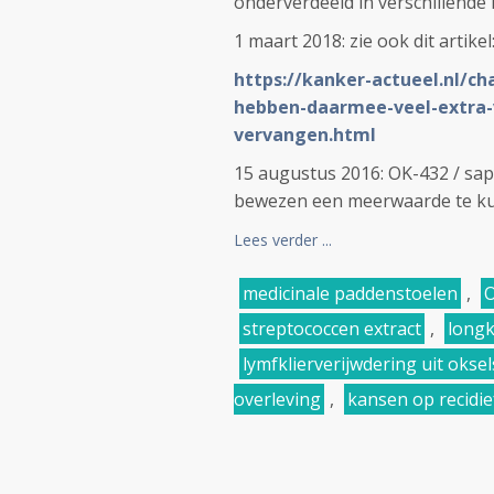
onderverdeeld in verschillende
1 maart 2018: zie ook dit artikel
https://kanker-actueel.nl/c
hebben-daarmee-veel-extra-
vervangen.html
15 augustus 2016: OK-432 / sapy
bewezen een meerwaarde te kunn
Lees verder ...
medicinale paddenstoelen
,
streptococcen extract
,
long
lymfklierverijwdering uit oksel
overleving
,
kansen op recidie