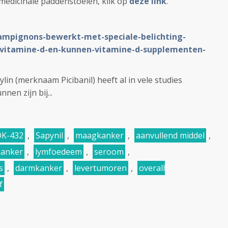
 medicinale paddenstoelen, klik op
deze link
.
:
hampignons-bewerkt-met-speciale-belichting-
vitamine-d-en-kunnen-vitamine-d-supplementen-
lin (merknaam Picibanil) heeft al in vele studies
en zijn bij...
OK-432
,
Sapynil
,
maagkanker
,
aanvullend middel
,
kanker
,
lymfoedeem
,
seroom
,
s
,
darmkanker
,
levertumoren
,
overall
f