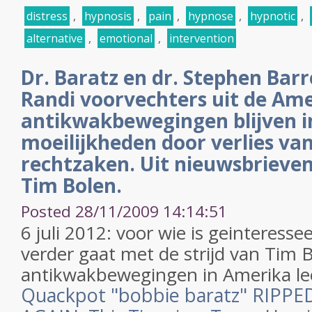
distress
,
hypnosis
,
pain
,
hypnose
,
hypnotic
,
alternative
,
emotional
,
intervention
Dr. Baratz en dr. Stephen Bar
Randi voorvechters uit de Am
antikwakbewegingen blijven i
moeilijkheden door verlies van
rechtzaken. Uit nieuwsbrieve
Tim Bolen.
Posted 28/11/2009 14:14:51
6 juli 2012: voor wie is geinteresse
verder gaat met de strijd van Tim 
antikwakbewegingen in Amerika lees
Quackpot "bobbie baratz" RIPP