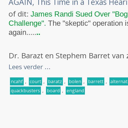
AGAIN, This Time in a Texas Heari
of dit:
James Randi Sued Over "Bogus
Challenge".
The "skeptic" operation i
again.....
..
Dr. Barazt en Stephem Barret van z
Lees verder ...
ncahf
,
court
,
baratz
,
bolen
,
barrett
,
alternat
quackbusters
,
board
,
england