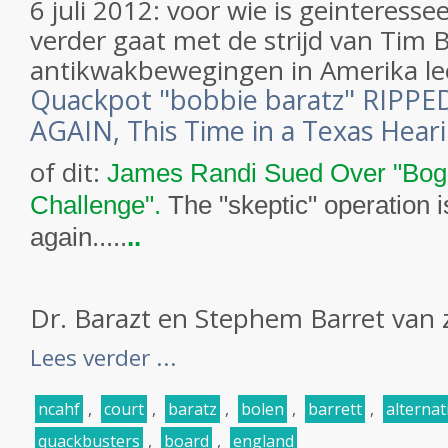
6 juli 2012: voor wie is geinteresse
verder gaat met de strijd van Tim 
antikwakbewegingen in Amerika lees
Quackpot "bobbie baratz" RIPP
AGAIN, This Time in a Texas Heari
of dit:
James Randi Sued Over "Bogus
Challenge".
The "skeptic" operation i
again.....
..
Dr. Barazt en Stephem Barret van z
Lees verder ...
ncahf
,
court
,
baratz
,
bolen
,
barrett
,
alternat
quackbusters
,
board
,
england