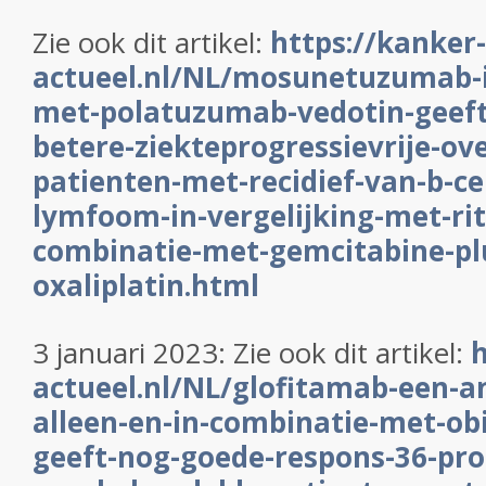
Zie ook dit artikel:
https://kanker-
actueel.nl/NL/mosunetuzumab-i
met-polatuzumab-vedotin-geeft
betere-ziekteprogressievrije-ove
patienten-met-recidief-van-b-c
lymfoom-in-vergelijking-met-ri
combinatie-met-gemcitabine-pl
oxaliplatin.html
3 januari 2023: Zie ook dit artikel:
h
actueel.nl/NL/glofitamab-een-a
alleen-en-in-combinatie-met-o
geeft-nog-goede-respons-36-pro