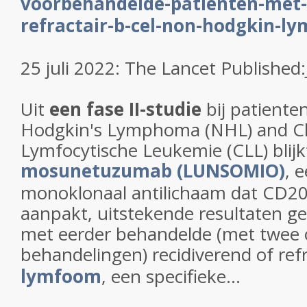
voorbehandelde-patienten-met-r
refractair-b-cel-non-hodgkin-l
25 juli 2022: The Lancet Published:
Uit
een fase II-studie
bij patiente
Hodgkin's Lymphoma (NHL) and C
Lymfocytische Leukemie (CLL) blijk
mosunetuzumab (LUNSOMIO)
, 
monoklonaal antilichaam dat CD20
aanpakt, uitstekende resultaten ge
met eerder behandelde (met twee 
behandelingen) recidiverend of ref
lymfoom
, een specifieke...