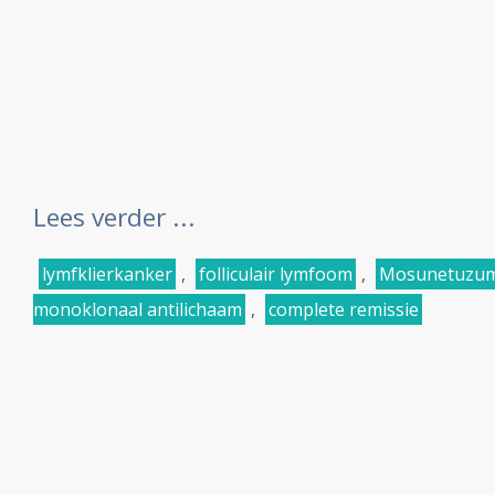
Lees verder ...
lymfklierkanker
,
folliculair lymfoom
,
Mosunetuzu
monoklonaal antilichaam
,
complete remissie